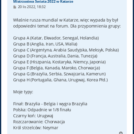
Mistrzostwa Świata 2022 w Katarze
P
20 lis 2022, 18:32
o
s
t
Właśnie rusza mundial w Katarze, więc wypada by był
odpowiedni temat na forum. Dla przypomnienia grupy:
Grupa A (Katar, Ekwador, Senegal, Holandia)
Grupa B (Anglia, Iran, USA, Walia)
Grupa C (Argentyna, Arabia Saudyjska, Meksyk, Polska)
Grupa D (Francja, Australia, Dania, Tunezja)
Grupa E (Hiszpania, Kostaryka, Niemcy, Japonia)
Grupa F (Belgia, Kanada, Maroko, Chorwacja)
Grupa G (Brazylia, Serbia, Szwajcaria, Kamerun)
Grupa H (Portugalia, Ghana, Urugwaj, Korea Płd.)
Moje typy:
Finał: Brazylia - Belgia i wygra Brazylia
Polska: Odpadnie w 1/8 finału
Czarny koń: Urugwaj
Rozczarowanie: Chorwacja
Król strzelców: Neymar
N