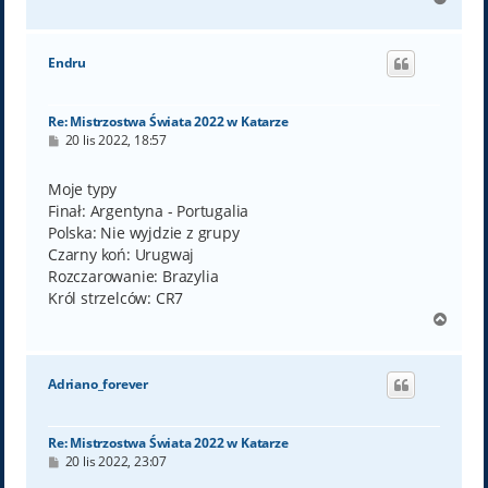
a
g
ó
Endru
r
ę
Re: Mistrzostwa Świata 2022 w Katarze
P
20 lis 2022, 18:57
o
s
t
Moje typy
Finał: Argentyna - Portugalia
Polska: Nie wyjdzie z grupy
Czarny koń: Urugwaj
Rozczarowanie: Brazylia
Król strzelców: CR7
N
a
g
ó
Adriano_forever
r
ę
Re: Mistrzostwa Świata 2022 w Katarze
P
20 lis 2022, 23:07
o