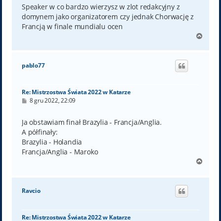
t
Speaker w co bardzo wierzysz w zlot redakcyjny z
domynem jako organizatorem czy jednak Chorwację z
Francją w finale mundialu ocen
N
a
g
ó
pablo77
r
ę
Re: Mistrzostwa Świata 2022 w Katarze
P
8 gru 2022, 22:09
o
s
t
Ja obstawiam finał Brazylia - Francja/Anglia.
A półfinały:
Brazylia - Holandia
Francja/Anglia - Maroko
N
a
g
ó
Ravcio
r
ę
Re: Mistrzostwa Świata 2022 w Katarze