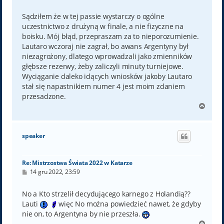
o
s
t
Sądziłem że w tej passie wystarczy o ogólne
uczestnictwo z drużyną w finale, a nie fizyczne na
boisku. Mój błąd, przepraszam za to nieporozumienie.
Lautaro wczoraj nie zagrał, bo awans Argentyny był
niezagrożony, dlatego wprowadzali jako zmienników
głębsze rezerwy, żeby zaliczyli minuty turniejowe.
Wyciąganie daleko idących wniosków jakoby Lautaro
stał się napastnikiem numer 4 jest moim zdaniem
przesadzone.
N
a
g
ó
speaker
r
ę
Re: Mistrzostwa Świata 2022 w Katarze
P
14 gru 2022, 23:59
o
s
t
No a Kto strzelił decydującego karnego z Holandią??
Lauti
więc No można powiedzieć nawet, że gdyby
nie on, to Argentyna by nie przeszła.
N