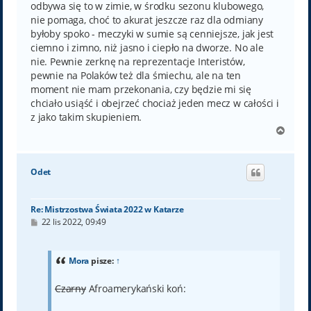
odbywa się to w zimie, w środku sezonu klubowego,
nie pomaga, choć to akurat jeszcze raz dla odmiany
byłoby spoko - meczyki w sumie są cenniejsze, jak jest
ciemno i zimno, niż jasno i ciepło na dworze. No ale
nie. Pewnie zerknę na reprezentacje Interistów,
pewnie na Polaków też dla śmiechu, ale na ten
moment nie mam przekonania, czy będzie mi się
chciało usiąść i obejrzeć chociaż jeden mecz w całości i
z jako takim skupieniem.
N
a
g
ó
Odet
r
ę
Re: Mistrzostwa Świata 2022 w Katarze
P
22 lis 2022, 09:49
o
s
t
Mora
pisze:
↑
Czarny
Afroamerykański koń: