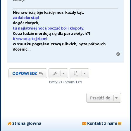
Nienawiścią bije każdy mur, każdy kąt,
za daleko stąd
do gór złotych,
tu najłatwiej nocą poczuć ból i kłopoty,
Co za ludzie mordują się dla paru złotych?!
Krew solą tej ziemi,
w smutku pogrążeni tracą Bliskich, by za późno Ich
docenić...
N
a
g
ó
ODPOWIEDZ
r
ę
Posty: 21 • Strona
1
z
1
Przejdź do
Strona główna
Kontakt z nami