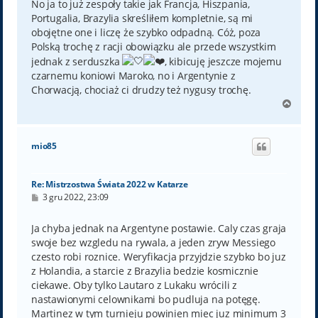
No ja to już zespoły takie jak Francja, Hiszpania,
Portugalia, Brazylia skreśliłem kompletnie, są mi
obojętne one i liczę że szybko odpadną. Cóż, poza
Polską trochę z racji obowiązku ale przede wszystkim
jednak z serduszka
, kibicuję jeszcze mojemu
czarnemu koniowi Maroko, no i Argentynie z
Chorwacją, chociaż ci drudzy też nygusy trochę.
N
a
g
ó
mio85
r
ę
Re: Mistrzostwa Świata 2022 w Katarze
P
3 gru 2022, 23:09
o
s
t
Ja chyba jednak na Argentyne postawie. Caly czas graja
swoje bez wzgledu na rywala, a jeden zryw Messiego
czesto robi roznice. Weryfikacja przyjdzie szybko bo juz
z Holandia, a starcie z Brazylia bedzie kosmicznie
ciekawe. Oby tylko Lautaro z Lukaku wrócili z
nastawionymi celownikami bo pudluja na potęgę.
Martinez w tym turnieju powinien miec juz minimum 3