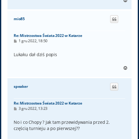
N
a
g
ó
mio85
r
ę
Re: Mistrzostwa Świata 2022 w Katarze
P
1 gru 2022, 18:50
o
s
t
Lukaku dał dziś popis
N
a
g
ó
speaker
r
ę
Re: Mistrzostwa Świata 2022 w Katarze
P
3 gru 2022, 13:23
o
s
t
No i co Chopy ? Jak tam przewidywania przed 2.
częścią turnieju a po pierwszej??