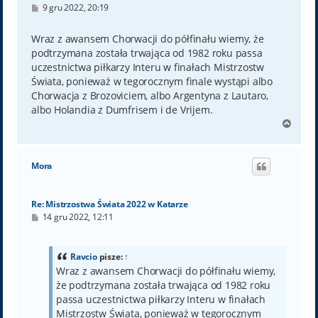
P
9 gru 2022, 20:19
o
s
t
Wraz z awansem Chorwacji do półfinału wiemy, że
podtrzymana została trwająca od 1982 roku passa
uczestnictwa piłkarzy Interu w finałach Mistrzostw
Świata, ponieważ w tegorocznym finale wystąpi albo
Chorwacja z Brozoviciem, albo Argentyna z Lautaro,
albo Holandia z Dumfrisem i de Vrijem.
N
a
g
ó
Mora
r
ę
Re: Mistrzostwa Świata 2022 w Katarze
P
14 gru 2022, 12:11
o
s
t
Ravcio
pisze:
↑
Wraz z awansem Chorwacji do półfinału wiemy,
że podtrzymana została trwająca od 1982 roku
passa uczestnictwa piłkarzy Interu w finałach
Mistrzostw Świata, ponieważ w tegorocznym