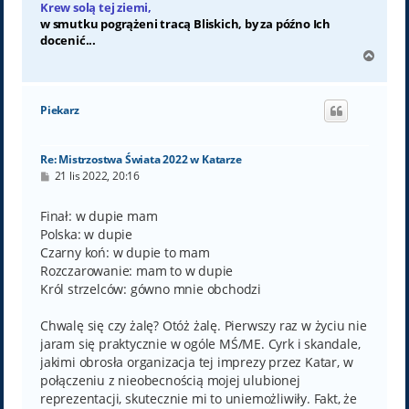
Krew solą tej ziemi,
w smutku pogrążeni tracą Bliskich, by za późno Ich
docenić...
N
a
g
ó
Piekarz
r
ę
Re: Mistrzostwa Świata 2022 w Katarze
P
21 lis 2022, 20:16
o
s
t
Finał: w dupie mam
Polska: w dupie
Czarny koń: w dupie to mam
Rozczarowanie: mam to w dupie
Król strzelców: gówno mnie obchodzi
Chwalę się czy żalę? Otóż żalę. Pierwszy raz w życiu nie
jaram się praktycznie w ogóle MŚ/ME. Cyrk i skandale,
jakimi obrosła organizacja tej imprezy przez Katar, w
połączeniu z nieobecnością mojej ulubionej
reprezentacji, skutecznie mi to uniemożliwiły. Fakt, że