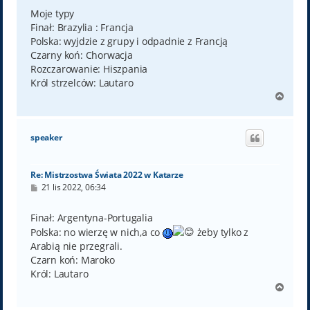
s
t
Moje typy
Finał: Brazylia : Francja
Polska: wyjdzie z grupy i odpadnie z Francją
Czarny koń: Chorwacja
Rozczarowanie: Hiszpania
Król strzelców: Lautaro
N
a
g
ó
speaker
r
ę
Re: Mistrzostwa Świata 2022 w Katarze
P
21 lis 2022, 06:34
o
s
t
Finał: Argentyna-Portugalia
Polska: no wierzę w nich,a co
żeby tylko z
Arabią nie przegrali.
Czarn koń: Maroko
Król: Lautaro
N
a