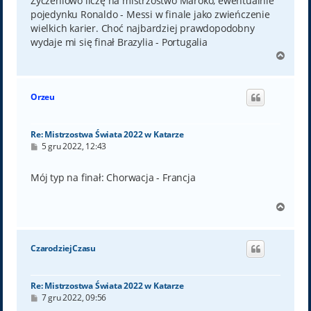
Życzeniowo liczę na mistrzostwo Maroko, ewentualnie
pojedynku Ronaldo - Messi w finale jako zwieńczenie
wielkich karier. Choć najbardziej prawdopodobny
wydaje mi się finał Brazylia - Portugalia
N
a
g
ó
Orzeu
r
ę
Re: Mistrzostwa Świata 2022 w Katarze
P
5 gru 2022, 12:43
o
s
t
Mój typ na finał: Chorwacja - Francja
N
a
g
ó
CzarodziejCzasu
r
ę
Re: Mistrzostwa Świata 2022 w Katarze
P
7 gru 2022, 09:56
o