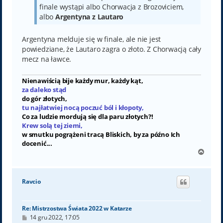
finale wystąpi albo Chorwacja z Brozoviciem,
albo
Argentyna z Lautaro
Argentyna melduje się w finale, ale nie jest
powiedziane, że Lautaro zagra o złoto. Z Chorwacją cały
mecz na ławce.
Nienawiścią bije każdy mur, każdy kąt,
za daleko stąd
do gór złotych,
tu najłatwiej nocą poczuć ból i kłopoty,
Co za ludzie mordują się dla paru złotych?!
Krew solą tej ziemi,
w smutku pogrążeni tracą Bliskich, by za późno Ich
docenić...
N
a
g
ó
Ravcio
r
ę
Re: Mistrzostwa Świata 2022 w Katarze
P
14 gru 2022, 17:05