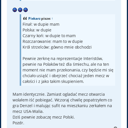
Piekarz
pisze:
↑
Finał: w dupie mam
Polska: w dupie
Czarny koń: w dupie to mam
Rozczarowanie: mam to w dupie
Król strzelców: gówno mnie obchodzi
Pewnie zerknę na reprezentacje Interistów,
pewnie na Polaków też dla śmiechu, ale na ten
moment nie mam przekonania, czy będzie mi się
chciało usiąść i obejrzeć chociaż jeden mecz w
całości i z jako takim skupieniem.
Mam identycznie. Zamiast ogladać mecz otwarcia
wolałem iść pobiegać. Wczoraj chwilę popatrzyłem co
gra Denzel i malując sufit na mieszkaniu zerkałem na
mecz USA-Walia.
Dziś pewnie zobaczę mecz Polski.
Pozdr.