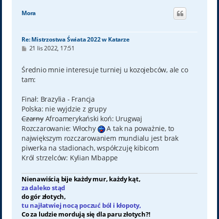
g
ó
Mora
r
ę
Re: Mistrzostwa Świata 2022 w Katarze
P
21 lis 2022, 17:51
o
s
t
Średnio mnie interesuje turniej u kozojebców, ale co
tam:
Finał: Brazylia - Francja
Polska: nie wyjdzie z grupy
Czarny
Afroamerykański koń: Urugwaj
Rozczarowanie: Włochy
A tak na poważnie, to
największym rozczarowaniem mundialu jest brak
piwerka na stadionach, współczuję kibicom
Król strzelców: Kylian Mbappe
Nienawiścią bije każdy mur, każdy kąt,
za daleko stąd
do gór złotych,
tu najłatwiej nocą poczuć ból i kłopoty,
Co za ludzie mordują się dla paru złotych?!