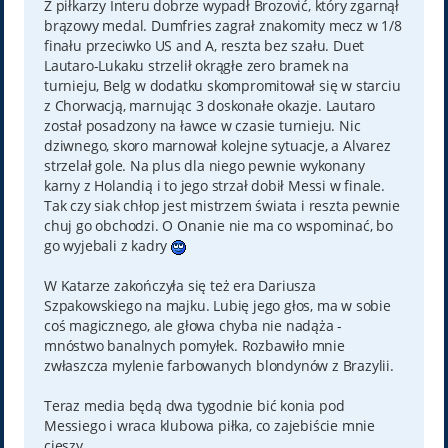
Z piłkarzy Interu dobrze wypadł Brozović, który zgarnął
brązowy medal. Dumfries zagrał znakomity mecz w 1/8
finału przeciwko US and A, reszta bez szału. Duet
Lautaro-Lukaku strzelił okrągłe zero bramek na
turnieju, Belg w dodatku skompromitował się w starciu
z Chorwacją, marnując 3 doskonałe okazje. Lautaro
został posadzony na ławce w czasie turnieju. Nic
dziwnego, skoro marnował kolejne sytuacje, a Alvarez
strzelał gole. Na plus dla niego pewnie wykonany
karny z Holandią i to jego strzał dobił Messi w finale.
Tak czy siak chłop jest mistrzem świata i reszta pewnie
chuj go obchodzi. O Onanie nie ma co wspominać, bo
go wyjebali z kadry
W Katarze zakończyła się też era Dariusza
Szpakowskiego na majku. Lubię jego głos, ma w sobie
coś magicznego, ale głowa chyba nie nadąża -
mnóstwo banalnych pomyłek. Rozbawiło mnie
zwłaszcza mylenie farbowanych blondynów z Brazylii.
Teraz media będą dwa tygodnie bić konia pod
Messiego i wraca klubowa piłka, co zajebiście mnie
cieszy.