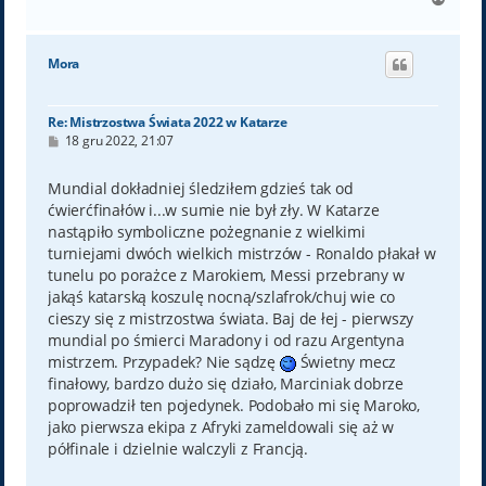
a
g
ó
Mora
r
ę
Re: Mistrzostwa Świata 2022 w Katarze
P
18 gru 2022, 21:07
o
s
t
Mundial dokładniej śledziłem gdzieś tak od
ćwierćfinałów i...w sumie nie był zły. W Katarze
nastąpiło symboliczne pożegnanie z wielkimi
turniejami dwóch wielkich mistrzów - Ronaldo płakał w
tunelu po porażce z Marokiem, Messi przebrany w
jakąś katarską koszulę nocną/szlafrok/chuj wie co
cieszy się z mistrzostwa świata. Baj de łej - pierwszy
mundial po śmierci Maradony i od razu Argentyna
mistrzem. Przypadek? Nie sądzę
Świetny mecz
finałowy, bardzo dużo się działo, Marciniak dobrze
poprowadził ten pojedynek. Podobało mi się Maroko,
jako pierwsza ekipa z Afryki zameldowali się aż w
półfinale i dzielnie walczyli z Francją.