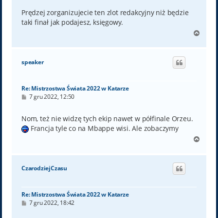
s
t
Prędzej zorganizujecie ten zlot redakcyjny niż będzie
taki finał jak podajesz, księgowy.
N
a
g
ó
speaker
r
ę
Re: Mistrzostwa Świata 2022 w Katarze
P
7 gru 2022, 12:50
o
s
t
Nom, też nie widzę tych ekip nawet w półfinale Orzeu.
Francja tyle co na Mbappe wisi. Ale zobaczymy
N
a
g
ó
CzarodziejCzasu
r
ę
Re: Mistrzostwa Świata 2022 w Katarze
P
7 gru 2022, 18:42
o
s