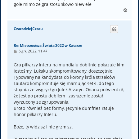
gole mimo ze gra stosunkowo niewiele
N
a
g
ó
CzarodziejCzasu
r
ę
Re: Mistrzostwa Świata 2022 w Katarze
P
5 gru 2022, 11:47
o
s
t
Gra piłkarzy Interu na mundialu dobitnie pokazuje kim
jesteśmy. Lukaku skompromitowany, doszczętnie.
Typowany na kandydata do korony króla strzelców
Lautaro kompromituje się marnując setki, do tego
stopnia że wygryzł go Julek Alvaryc. Onana potwierdził,
że jest po prostu debilem i zasłużenie został
wyrzucony ze zgrupowania.
Brozo również bez formy. Jedynie dumfries ratuje
honor piłkarzy Interu.
Boże, ty widzisz i nie grzmisz.