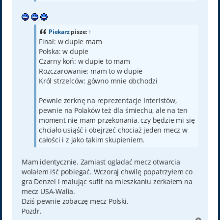
Piekarz
pisze:
↑
Finał: w dupie mam
Polska: w dupie
Czarny koń: w dupie to mam
Rozczarowanie: mam to w dupie
Król strzelców: gówno mnie obchodzi
Pewnie zerknę na reprezentacje Interistów,
pewnie na Polaków też dla śmiechu, ale na ten
moment nie mam przekonania, czy będzie mi się
chciało usiąść i obejrzeć chociaż jeden mecz w
całości i z jako takim skupieniem.
Mam identycznie. Zamiast ogladać mecz otwarcia
wolałem iść pobiegać. Wczoraj chwilę popatrzyłem co
gra Denzel i malując sufit na mieszkaniu zerkałem na
mecz USA-Walia.
Dziś pewnie zobaczę mecz Polski.
Pozdr.