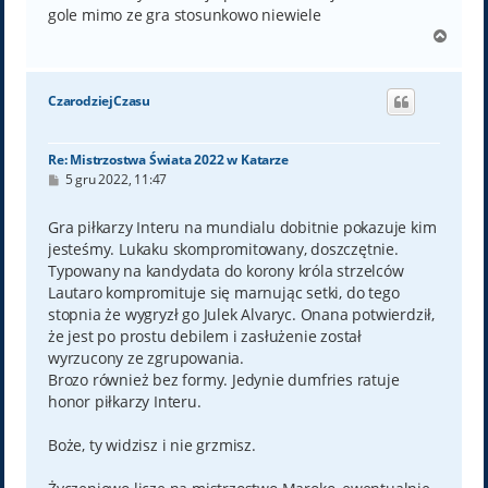
gole mimo ze gra stosunkowo niewiele
N
a
g
ó
CzarodziejCzasu
r
ę
Re: Mistrzostwa Świata 2022 w Katarze
P
5 gru 2022, 11:47
o
s
t
Gra piłkarzy Interu na mundialu dobitnie pokazuje kim
jesteśmy. Lukaku skompromitowany, doszczętnie.
Typowany na kandydata do korony króla strzelców
Lautaro kompromituje się marnując setki, do tego
stopnia że wygryzł go Julek Alvaryc. Onana potwierdził,
że jest po prostu debilem i zasłużenie został
wyrzucony ze zgrupowania.
Brozo również bez formy. Jedynie dumfries ratuje
honor piłkarzy Interu.
Boże, ty widzisz i nie grzmisz.