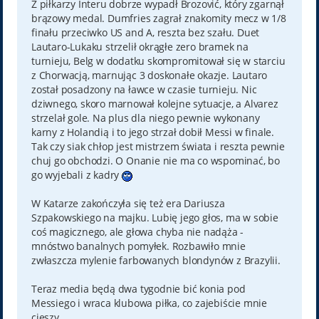
Z piłkarzy Interu dobrze wypadł Brozović, który zgarnął
brązowy medal. Dumfries zagrał znakomity mecz w 1/8
finału przeciwko US and A, reszta bez szału. Duet
Lautaro-Lukaku strzelił okrągłe zero bramek na
turnieju, Belg w dodatku skompromitował się w starciu
z Chorwacją, marnując 3 doskonałe okazje. Lautaro
został posadzony na ławce w czasie turnieju. Nic
dziwnego, skoro marnował kolejne sytuacje, a Alvarez
strzelał gole. Na plus dla niego pewnie wykonany
karny z Holandią i to jego strzał dobił Messi w finale.
Tak czy siak chłop jest mistrzem świata i reszta pewnie
chuj go obchodzi. O Onanie nie ma co wspominać, bo
go wyjebali z kadry
W Katarze zakończyła się też era Dariusza
Szpakowskiego na majku. Lubię jego głos, ma w sobie
coś magicznego, ale głowa chyba nie nadąża -
mnóstwo banalnych pomyłek. Rozbawiło mnie
zwłaszcza mylenie farbowanych blondynów z Brazylii.
Teraz media będą dwa tygodnie bić konia pod
Messiego i wraca klubowa piłka, co zajebiście mnie
cieszy.