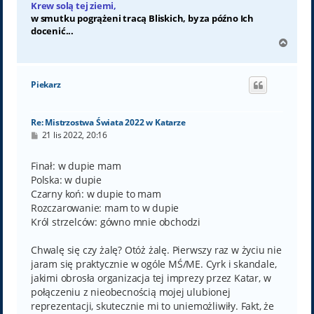
Krew solą tej ziemi,
w smutku pogrążeni tracą Bliskich, by za późno Ich
docenić...
N
a
g
ó
Piekarz
r
ę
Re: Mistrzostwa Świata 2022 w Katarze
P
21 lis 2022, 20:16
o
s
t
Finał: w dupie mam
Polska: w dupie
Czarny koń: w dupie to mam
Rozczarowanie: mam to w dupie
Król strzelców: gówno mnie obchodzi
Chwalę się czy żalę? Otóż żalę. Pierwszy raz w życiu nie
jaram się praktycznie w ogóle MŚ/ME. Cyrk i skandale,
jakimi obrosła organizacja tej imprezy przez Katar, w
połączeniu z nieobecnością mojej ulubionej
reprezentacji, skutecznie mi to uniemożliwiły. Fakt, że