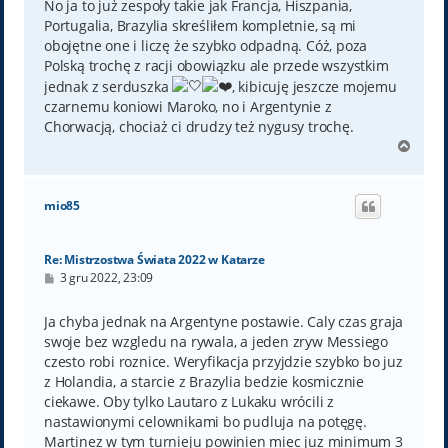
No ja to już zespoły takie jak Francja, Hiszpania,
Portugalia, Brazylia skreśliłem kompletnie, są mi
obojętne one i liczę że szybko odpadną. Cóż, poza
Polską trochę z racji obowiązku ale przede wszystkim
jednak z serduszka
, kibicuję jeszcze mojemu
czarnemu koniowi Maroko, no i Argentynie z
Chorwacją, chociaż ci drudzy też nygusy trochę.
N
a
g
ó
mio85
r
ę
Re: Mistrzostwa Świata 2022 w Katarze
P
3 gru 2022, 23:09
o
s
t
Ja chyba jednak na Argentyne postawie. Caly czas graja
swoje bez wzgledu na rywala, a jeden zryw Messiego
czesto robi roznice. Weryfikacja przyjdzie szybko bo juz
z Holandia, a starcie z Brazylia bedzie kosmicznie
ciekawe. Oby tylko Lautaro z Lukaku wrócili z
nastawionymi celownikami bo pudluja na potęgę.
Martinez w tym turnieju powinien miec juz minimum 3