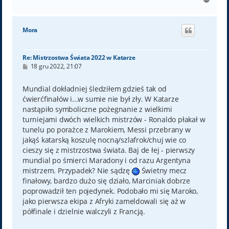
a
g
ó
Mora
r
ę
Re: Mistrzostwa Świata 2022 w Katarze
P
18 gru 2022, 21:07
o
s
t
Mundial dokładniej śledziłem gdzieś tak od
ćwierćfinałów i...w sumie nie był zły. W Katarze
nastąpiło symboliczne pożegnanie z wielkimi
turniejami dwóch wielkich mistrzów - Ronaldo płakał w
tunelu po porażce z Marokiem, Messi przebrany w
jakąś katarską koszulę nocną/szlafrok/chuj wie co
cieszy się z mistrzostwa świata. Baj de łej - pierwszy
mundial po śmierci Maradony i od razu Argentyna
mistrzem. Przypadek? Nie sądzę
Świetny mecz
finałowy, bardzo dużo się działo, Marciniak dobrze
poprowadził ten pojedynek. Podobało mi się Maroko,
jako pierwsza ekipa z Afryki zameldowali się aż w
półfinale i dzielnie walczyli z Francją.