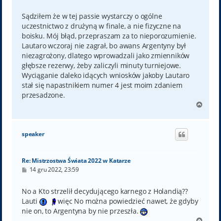
o
s
t
Sądziłem że w tej passie wystarczy o ogólne
uczestnictwo z drużyną w finale, a nie fizyczne na
boisku. Mój błąd, przepraszam za to nieporozumienie.
Lautaro wczoraj nie zagrał, bo awans Argentyny był
niezagrożony, dlatego wprowadzali jako zmienników
głębsze rezerwy, żeby zaliczyli minuty turniejowe.
Wyciąganie daleko idących wniosków jakoby Lautaro
stał się napastnikiem numer 4 jest moim zdaniem
przesadzone.
N
a
g
ó
speaker
r
ę
Re: Mistrzostwa Świata 2022 w Katarze
P
14 gru 2022, 23:59
o
s
t
No a Kto strzelił decydującego karnego z Holandią??
Lauti
więc No można powiedzieć nawet, że gdyby
nie on, to Argentyna by nie przeszła.
N