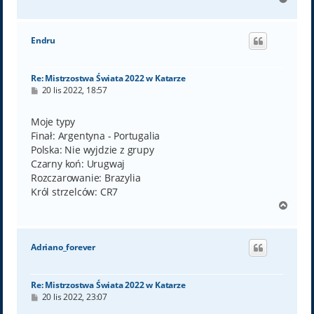
a
g
ó
Endru
r
ę
Re: Mistrzostwa Świata 2022 w Katarze
P
20 lis 2022, 18:57
o
s
t
Moje typy
Finał: Argentyna - Portugalia
Polska: Nie wyjdzie z grupy
Czarny koń: Urugwaj
Rozczarowanie: Brazylia
Król strzelców: CR7
N
a
g
ó
Adriano_forever
r
ę
Re: Mistrzostwa Świata 2022 w Katarze
P
20 lis 2022, 23:07
o