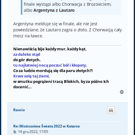
finale wystąpi albo Chorwacja z Brozoviciem,
albo
Argentyna z Lautaro
Argentyna melduje się w finale, ale nie jest
powiedziane, że Lautaro zagra o złoto. Z Chorwacją cały
mecz na ławce.
Nienawiścią bije każdy mur, każdy kąt,
za daleko stąd
do gór złotych,
tu najłatwiej nocą poczuć ból i kłopoty,
Co za ludzie mordują się dla paru złotych?!
Krew solą tej ziemi,
w smutku pogrążeni tracą Bliskich, by za późno Ich
docenić...
N
a
g
ó
Ravcio
r
ę
Re: Mistrzostwa Świata 2022 w Katarze
P
14 gru 2022, 17:05