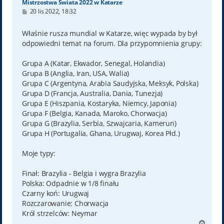
Mistrzostwa Świata 2022 w Katarze
P
20 lis 2022, 18:32
o
s
t
Właśnie rusza mundial w Katarze, więc wypada by był
odpowiedni temat na forum. Dla przypomnienia grupy:
Grupa A (Katar, Ekwador, Senegal, Holandia)
Grupa B (Anglia, Iran, USA, Walia)
Grupa C (Argentyna, Arabia Saudyjska, Meksyk, Polska)
Grupa D (Francja, Australia, Dania, Tunezja)
Grupa E (Hiszpania, Kostaryka, Niemcy, Japonia)
Grupa F (Belgia, Kanada, Maroko, Chorwacja)
Grupa G (Brazylia, Serbia, Szwajcaria, Kamerun)
Grupa H (Portugalia, Ghana, Urugwaj, Korea Płd.)
Moje typy:
Finał: Brazylia - Belgia i wygra Brazylia
Polska: Odpadnie w 1/8 finału
Czarny koń: Urugwaj
Rozczarowanie: Chorwacja
Król strzelców: Neymar
N