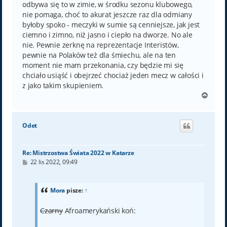
odbywa się to w zimie, w środku sezonu klubowego,
nie pomaga, choć to akurat jeszcze raz dla odmiany
byłoby spoko - meczyki w sumie są cenniejsze, jak jest
ciemno i zimno, niż jasno i ciepło na dworze. No ale
nie. Pewnie zerknę na reprezentacje Interistów,
pewnie na Polaków też dla śmiechu, ale na ten
moment nie mam przekonania, czy będzie mi się
chciało usiąść i obejrzeć chociaż jeden mecz w całości i
z jako takim skupieniem.
N
a
g
ó
Odet
r
ę
Re: Mistrzostwa Świata 2022 w Katarze
P
22 lis 2022, 09:49
o
s
t
Mora
pisze:
↑
Czarny
Afroamerykański koń: