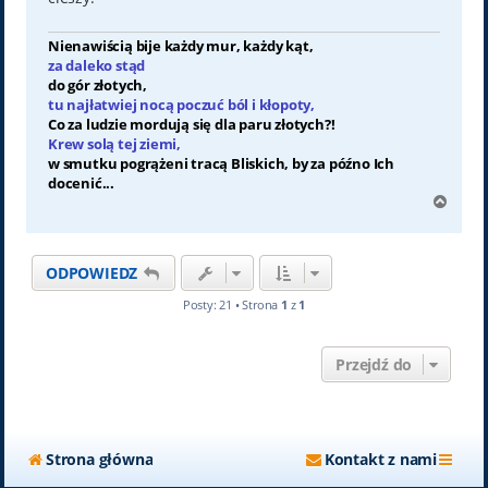
Nienawiścią bije każdy mur, każdy kąt,
za daleko stąd
do gór złotych,
tu najłatwiej nocą poczuć ból i kłopoty,
Co za ludzie mordują się dla paru złotych?!
Krew solą tej ziemi,
w smutku pogrążeni tracą Bliskich, by za późno Ich
docenić...
N
a
g
ó
ODPOWIEDZ
r
ę
Posty: 21 • Strona
1
z
1
Przejdź do
Strona główna
Kontakt z nami