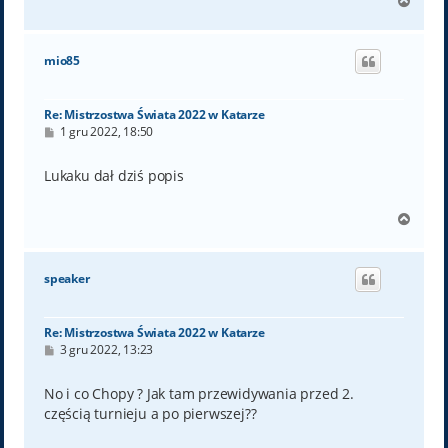
N
a
g
ó
mio85
r
ę
Re: Mistrzostwa Świata 2022 w Katarze
P
1 gru 2022, 18:50
o
s
t
Lukaku dał dziś popis
N
a
g
ó
speaker
r
ę
Re: Mistrzostwa Świata 2022 w Katarze
P
3 gru 2022, 13:23
o
s
t
No i co Chopy ? Jak tam przewidywania przed 2.
częścią turnieju a po pierwszej??