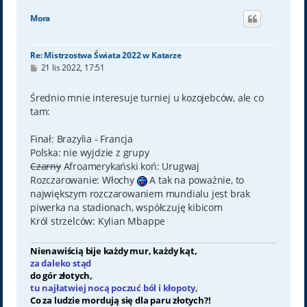
g
ó
Mora
r
ę
Re: Mistrzostwa Świata 2022 w Katarze
P
21 lis 2022, 17:51
o
s
t
Średnio mnie interesuje turniej u kozojebców, ale co
tam:
Finał: Brazylia - Francja
Polska: nie wyjdzie z grupy
Czarny
Afroamerykański koń: Urugwaj
Rozczarowanie: Włochy
A tak na poważnie, to
największym rozczarowaniem mundialu jest brak
piwerka na stadionach, współczuję kibicom
Król strzelców: Kylian Mbappe
Nienawiścią bije każdy mur, każdy kąt,
za daleko stąd
do gór złotych,
tu najłatwiej nocą poczuć ból i kłopoty,
Co za ludzie mordują się dla paru złotych?!