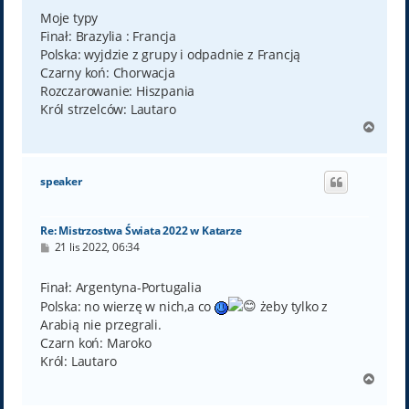
s
t
Moje typy
Finał: Brazylia : Francja
Polska: wyjdzie z grupy i odpadnie z Francją
Czarny koń: Chorwacja
Rozczarowanie: Hiszpania
Król strzelców: Lautaro
N
a
g
ó
speaker
r
ę
Re: Mistrzostwa Świata 2022 w Katarze
P
21 lis 2022, 06:34
o
s
t
Finał: Argentyna-Portugalia
Polska: no wierzę w nich,a co
żeby tylko z
Arabią nie przegrali.
Czarn koń: Maroko
Król: Lautaro
N
a