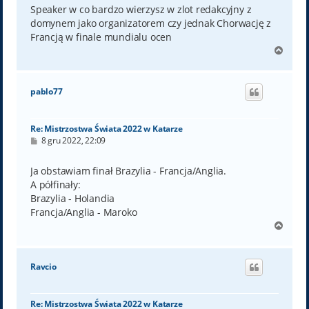
t
Speaker w co bardzo wierzysz w zlot redakcyjny z
domynem jako organizatorem czy jednak Chorwację z
Francją w finale mundialu ocen
N
a
g
ó
pablo77
r
ę
Re: Mistrzostwa Świata 2022 w Katarze
P
8 gru 2022, 22:09
o
s
t
Ja obstawiam finał Brazylia - Francja/Anglia.
A półfinały:
Brazylia - Holandia
Francja/Anglia - Maroko
N
a
g
ó
Ravcio
r
ę
Re: Mistrzostwa Świata 2022 w Katarze