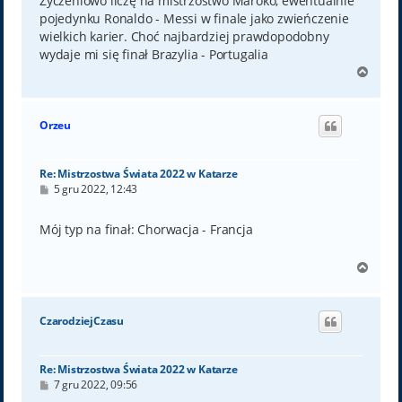
Życzeniowo liczę na mistrzostwo Maroko, ewentualnie
pojedynku Ronaldo - Messi w finale jako zwieńczenie
wielkich karier. Choć najbardziej prawdopodobny
wydaje mi się finał Brazylia - Portugalia
N
a
g
ó
Orzeu
r
ę
Re: Mistrzostwa Świata 2022 w Katarze
P
5 gru 2022, 12:43
o
s
t
Mój typ na finał: Chorwacja - Francja
N
a
g
ó
CzarodziejCzasu
r
ę
Re: Mistrzostwa Świata 2022 w Katarze
P
7 gru 2022, 09:56
o