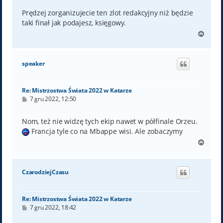
s
t
Prędzej zorganizujecie ten zlot redakcyjny niż będzie
taki finał jak podajesz, księgowy.
N
a
g
ó
speaker
r
ę
Re: Mistrzostwa Świata 2022 w Katarze
P
7 gru 2022, 12:50
o
s
t
Nom, też nie widzę tych ekip nawet w półfinale Orzeu.
Francja tyle co na Mbappe wisi. Ale zobaczymy
N
a
g
ó
CzarodziejCzasu
r
ę
Re: Mistrzostwa Świata 2022 w Katarze
P
7 gru 2022, 18:42
o
s