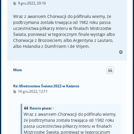
P
9 gru 2022, 20:19
o
s
t
Wraz z awansem Chorwacji do półfinału wiemy, że
podtrzymana została trwająca od 1982 roku passa
uczestnictwa piłkarzy Interu w finałach Mistrzostw
Świata, ponieważ w tegorocznym finale wystąpi albo
Chorwacja z Brozoviciem, albo Argentyna z Lautaro,
albo Holandia z Dumfrisem i de Vrijem.
N
a
g
ó
Mora
r
ę
Re: Mistrzostwa Świata 2022 w Katarze
P
14 gru 2022, 12:11
o
s
t
Ravcio
pisze:
↑
Wraz z awansem Chorwacji do półfinału wiemy,
że podtrzymana została trwająca od 1982 roku
passa uczestnictwa piłkarzy Interu w finałach
Mistrzostw Świata, ponieważ w tegorocznym