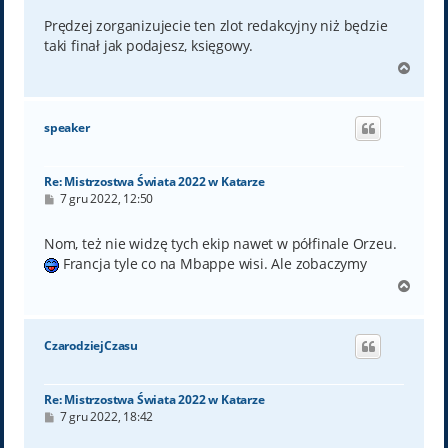
s
t
Prędzej zorganizujecie ten zlot redakcyjny niż będzie
taki finał jak podajesz, księgowy.
N
a
g
ó
speaker
r
ę
Re: Mistrzostwa Świata 2022 w Katarze
P
7 gru 2022, 12:50
o
s
t
Nom, też nie widzę tych ekip nawet w półfinale Orzeu.
Francja tyle co na Mbappe wisi. Ale zobaczymy
N
a
g
ó
CzarodziejCzasu
r
ę
Re: Mistrzostwa Świata 2022 w Katarze
P
7 gru 2022, 18:42
o
s