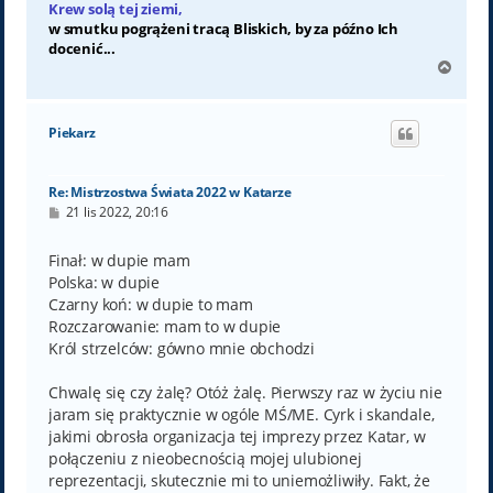
Krew solą tej ziemi,
w smutku pogrążeni tracą Bliskich, by za późno Ich
docenić...
N
a
g
ó
Piekarz
r
ę
Re: Mistrzostwa Świata 2022 w Katarze
P
21 lis 2022, 20:16
o
s
t
Finał: w dupie mam
Polska: w dupie
Czarny koń: w dupie to mam
Rozczarowanie: mam to w dupie
Król strzelców: gówno mnie obchodzi
Chwalę się czy żalę? Otóż żalę. Pierwszy raz w życiu nie
jaram się praktycznie w ogóle MŚ/ME. Cyrk i skandale,
jakimi obrosła organizacja tej imprezy przez Katar, w
połączeniu z nieobecnością mojej ulubionej
reprezentacji, skutecznie mi to uniemożliwiły. Fakt, że