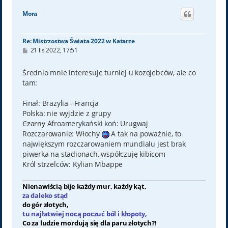
g
ó
Mora
r
ę
Re: Mistrzostwa Świata 2022 w Katarze
P
21 lis 2022, 17:51
o
s
t
Średnio mnie interesuje turniej u kozojebców, ale co
tam:
Finał: Brazylia - Francja
Polska: nie wyjdzie z grupy
Czarny
Afroamerykański koń: Urugwaj
Rozczarowanie: Włochy
A tak na poważnie, to
największym rozczarowaniem mundialu jest brak
piwerka na stadionach, współczuję kibicom
Król strzelców: Kylian Mbappe
Nienawiścią bije każdy mur, każdy kąt,
za daleko stąd
do gór złotych,
tu najłatwiej nocą poczuć ból i kłopoty,
Co za ludzie mordują się dla paru złotych?!