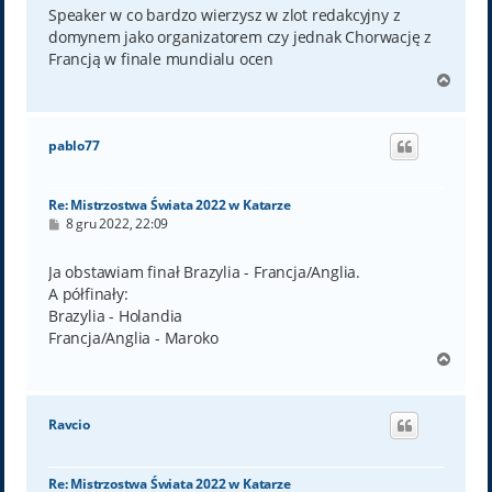
t
Speaker w co bardzo wierzysz w zlot redakcyjny z
domynem jako organizatorem czy jednak Chorwację z
Francją w finale mundialu ocen
N
a
g
ó
pablo77
r
ę
Re: Mistrzostwa Świata 2022 w Katarze
P
8 gru 2022, 22:09
o
s
t
Ja obstawiam finał Brazylia - Francja/Anglia.
A półfinały:
Brazylia - Holandia
Francja/Anglia - Maroko
N
a
g
ó
Ravcio
r
ę
Re: Mistrzostwa Świata 2022 w Katarze