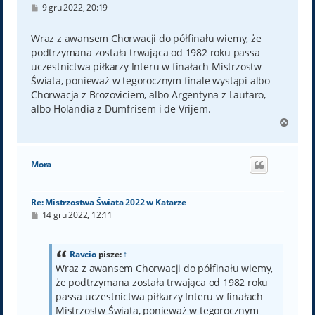
P
9 gru 2022, 20:19
o
s
t
Wraz z awansem Chorwacji do półfinału wiemy, że
podtrzymana została trwająca od 1982 roku passa
uczestnictwa piłkarzy Interu w finałach Mistrzostw
Świata, ponieważ w tegorocznym finale wystąpi albo
Chorwacja z Brozoviciem, albo Argentyna z Lautaro,
albo Holandia z Dumfrisem i de Vrijem.
N
a
g
ó
Mora
r
ę
Re: Mistrzostwa Świata 2022 w Katarze
P
14 gru 2022, 12:11
o
s
t
Ravcio
pisze:
↑
Wraz z awansem Chorwacji do półfinału wiemy,
że podtrzymana została trwająca od 1982 roku
passa uczestnictwa piłkarzy Interu w finałach
Mistrzostw Świata, ponieważ w tegorocznym