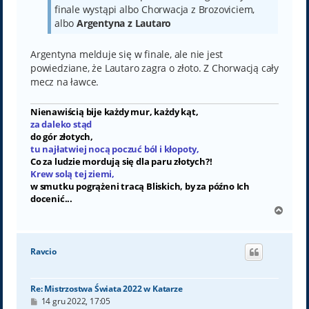
finale wystąpi albo Chorwacja z Brozoviciem,
albo
Argentyna z Lautaro
Argentyna melduje się w finale, ale nie jest
powiedziane, że Lautaro zagra o złoto. Z Chorwacją cały
mecz na ławce.
Nienawiścią bije każdy mur, każdy kąt,
za daleko stąd
do gór złotych,
tu najłatwiej nocą poczuć ból i kłopoty,
Co za ludzie mordują się dla paru złotych?!
Krew solą tej ziemi,
w smutku pogrążeni tracą Bliskich, by za późno Ich
docenić...
N
a
g
ó
Ravcio
r
ę
Re: Mistrzostwa Świata 2022 w Katarze
P
14 gru 2022, 17:05