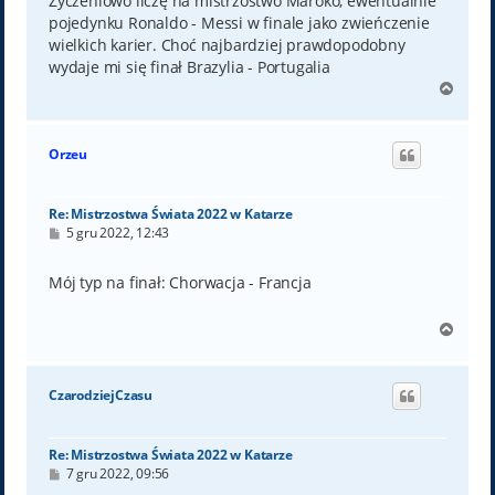
Życzeniowo liczę na mistrzostwo Maroko, ewentualnie
pojedynku Ronaldo - Messi w finale jako zwieńczenie
wielkich karier. Choć najbardziej prawdopodobny
wydaje mi się finał Brazylia - Portugalia
N
a
g
ó
Orzeu
r
ę
Re: Mistrzostwa Świata 2022 w Katarze
P
5 gru 2022, 12:43
o
s
t
Mój typ na finał: Chorwacja - Francja
N
a
g
ó
CzarodziejCzasu
r
ę
Re: Mistrzostwa Świata 2022 w Katarze
P
7 gru 2022, 09:56
o