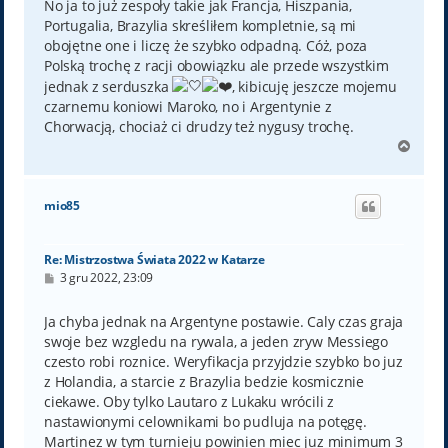
No ja to już zespoły takie jak Francja, Hiszpania,
Portugalia, Brazylia skreśliłem kompletnie, są mi
obojętne one i liczę że szybko odpadną. Cóż, poza
Polską trochę z racji obowiązku ale przede wszystkim
jednak z serduszka
, kibicuję jeszcze mojemu
czarnemu koniowi Maroko, no i Argentynie z
Chorwacją, chociaż ci drudzy też nygusy trochę.
N
a
g
ó
mio85
r
ę
Re: Mistrzostwa Świata 2022 w Katarze
P
3 gru 2022, 23:09
o
s
t
Ja chyba jednak na Argentyne postawie. Caly czas graja
swoje bez wzgledu na rywala, a jeden zryw Messiego
czesto robi roznice. Weryfikacja przyjdzie szybko bo juz
z Holandia, a starcie z Brazylia bedzie kosmicznie
ciekawe. Oby tylko Lautaro z Lukaku wrócili z
nastawionymi celownikami bo pudluja na potęgę.
Martinez w tym turnieju powinien miec juz minimum 3