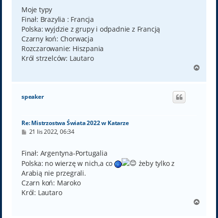
s
t
Moje typy
Finał: Brazylia : Francja
Polska: wyjdzie z grupy i odpadnie z Francją
Czarny koń: Chorwacja
Rozczarowanie: Hiszpania
Król strzelców: Lautaro
N
a
g
ó
speaker
r
ę
Re: Mistrzostwa Świata 2022 w Katarze
P
21 lis 2022, 06:34
o
s
t
Finał: Argentyna-Portugalia
Polska: no wierzę w nich,a co
żeby tylko z
Arabią nie przegrali.
Czarn koń: Maroko
Król: Lautaro
N
a