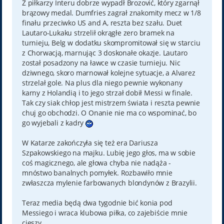
Z piłkarzy Interu dobrze wypadł Brozović, który zgarnął
brązowy medal. Dumfries zagrał znakomity mecz w 1/8
finału przeciwko US and A, reszta bez szału. Duet
Lautaro-Lukaku strzelił okrągłe zero bramek na
turnieju, Belg w dodatku skompromitował się w starciu
z Chorwacją, marnując 3 doskonałe okazje. Lautaro
został posadzony na ławce w czasie turnieju. Nic
dziwnego, skoro marnował kolejne sytuacje, a Alvarez
strzelał gole. Na plus dla niego pewnie wykonany
karny z Holandią i to jego strzał dobił Messi w finale.
Tak czy siak chłop jest mistrzem świata i reszta pewnie
chuj go obchodzi. O Onanie nie ma co wspominać, bo
go wyjebali z kadry
W Katarze zakończyła się też era Dariusza
Szpakowskiego na majku. Lubię jego głos, ma w sobie
coś magicznego, ale głowa chyba nie nadąża -
mnóstwo banalnych pomyłek. Rozbawiło mnie
zwłaszcza mylenie farbowanych blondynów z Brazylii.
Teraz media będą dwa tygodnie bić konia pod
Messiego i wraca klubowa piłka, co zajebiście mnie
cieszy.