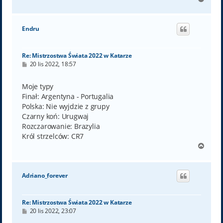
a
g
ó
Endru
r
ę
Re: Mistrzostwa Świata 2022 w Katarze
P
20 lis 2022, 18:57
o
s
t
Moje typy
Finał: Argentyna - Portugalia
Polska: Nie wyjdzie z grupy
Czarny koń: Urugwaj
Rozczarowanie: Brazylia
Król strzelców: CR7
N
a
g
ó
Adriano_forever
r
ę
Re: Mistrzostwa Świata 2022 w Katarze
P
20 lis 2022, 23:07
o