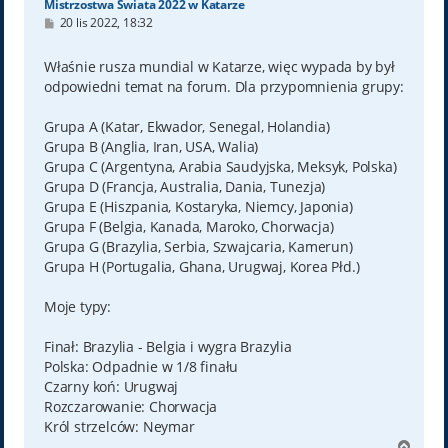
Mistrzostwa Świata 2022 w Katarze
P
20 lis 2022, 18:32
o
s
t
Właśnie rusza mundial w Katarze, więc wypada by był
odpowiedni temat na forum. Dla przypomnienia grupy:
Grupa A (Katar, Ekwador, Senegal, Holandia)
Grupa B (Anglia, Iran, USA, Walia)
Grupa C (Argentyna, Arabia Saudyjska, Meksyk, Polska)
Grupa D (Francja, Australia, Dania, Tunezja)
Grupa E (Hiszpania, Kostaryka, Niemcy, Japonia)
Grupa F (Belgia, Kanada, Maroko, Chorwacja)
Grupa G (Brazylia, Serbia, Szwajcaria, Kamerun)
Grupa H (Portugalia, Ghana, Urugwaj, Korea Płd.)
Moje typy:
Finał: Brazylia - Belgia i wygra Brazylia
Polska: Odpadnie w 1/8 finału
Czarny koń: Urugwaj
Rozczarowanie: Chorwacja
Król strzelców: Neymar
N