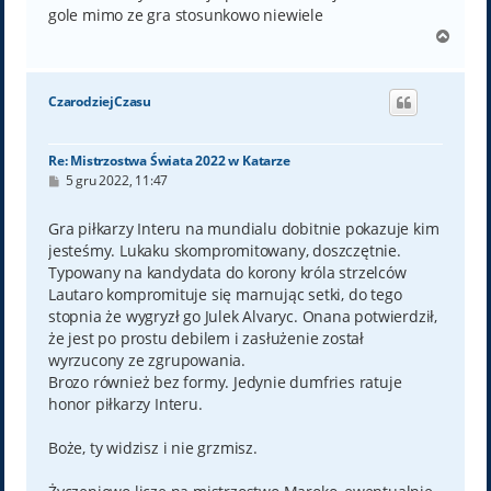
gole mimo ze gra stosunkowo niewiele
N
a
g
ó
CzarodziejCzasu
r
ę
Re: Mistrzostwa Świata 2022 w Katarze
P
5 gru 2022, 11:47
o
s
t
Gra piłkarzy Interu na mundialu dobitnie pokazuje kim
jesteśmy. Lukaku skompromitowany, doszczętnie.
Typowany na kandydata do korony króla strzelców
Lautaro kompromituje się marnując setki, do tego
stopnia że wygryzł go Julek Alvaryc. Onana potwierdził,
że jest po prostu debilem i zasłużenie został
wyrzucony ze zgrupowania.
Brozo również bez formy. Jedynie dumfries ratuje
honor piłkarzy Interu.
Boże, ty widzisz i nie grzmisz.