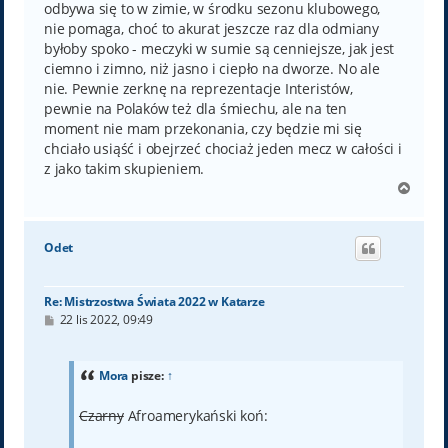
odbywa się to w zimie, w środku sezonu klubowego,
nie pomaga, choć to akurat jeszcze raz dla odmiany
byłoby spoko - meczyki w sumie są cenniejsze, jak jest
ciemno i zimno, niż jasno i ciepło na dworze. No ale
nie. Pewnie zerknę na reprezentacje Interistów,
pewnie na Polaków też dla śmiechu, ale na ten
moment nie mam przekonania, czy będzie mi się
chciało usiąść i obejrzeć chociaż jeden mecz w całości i
z jako takim skupieniem.
N
a
g
ó
Odet
r
ę
Re: Mistrzostwa Świata 2022 w Katarze
P
22 lis 2022, 09:49
o
s
t
Mora
pisze:
↑
Czarny
Afroamerykański koń: