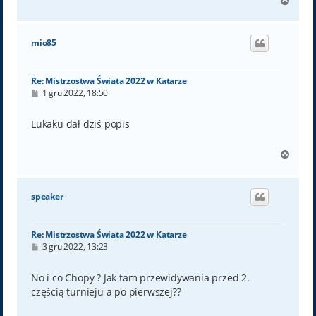
N
a
g
ó
mio85
r
ę
Re: Mistrzostwa Świata 2022 w Katarze
P
1 gru 2022, 18:50
o
s
t
Lukaku dał dziś popis
N
a
g
ó
speaker
r
ę
Re: Mistrzostwa Świata 2022 w Katarze
P
3 gru 2022, 13:23
o
s
t
No i co Chopy ? Jak tam przewidywania przed 2.
częścią turnieju a po pierwszej??