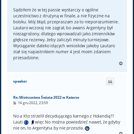
o
s
t
Sądziłem że w tej passie wystarczy o ogólne
uczestnictwo z drużyną w finale, a nie fizyczne na
boisku. Mój błąd, przepraszam za to nieporozumienie.
Lautaro wczoraj nie zagrał, bo awans Argentyny był
niezagrożony, dlatego wprowadzali jako zmienników
głębsze rezerwy, żeby zaliczyli minuty turniejowe.
Wyciąganie daleko idących wniosków jakoby Lautaro
stał się napastnikiem numer 4 jest moim zdaniem
przesadzone.
N
a
g
ó
speaker
r
ę
Re: Mistrzostwa Świata 2022 w Katarze
P
14 gru 2022, 23:59
o
s
t
No a Kto strzelił decydującego karnego z Holandią??
Lauti
więc No można powiedzieć nawet, że gdyby
nie on, to Argentyna by nie przeszła.
N