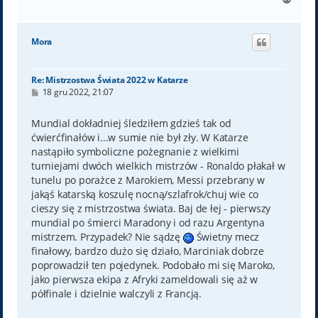
a
g
ó
Mora
r
ę
Re: Mistrzostwa Świata 2022 w Katarze
P
18 gru 2022, 21:07
o
s
t
Mundial dokładniej śledziłem gdzieś tak od
ćwierćfinałów i...w sumie nie był zły. W Katarze
nastąpiło symboliczne pożegnanie z wielkimi
turniejami dwóch wielkich mistrzów - Ronaldo płakał w
tunelu po porażce z Marokiem, Messi przebrany w
jakąś katarską koszulę nocną/szlafrok/chuj wie co
cieszy się z mistrzostwa świata. Baj de łej - pierwszy
mundial po śmierci Maradony i od razu Argentyna
mistrzem. Przypadek? Nie sądzę
Świetny mecz
finałowy, bardzo dużo się działo, Marciniak dobrze
poprowadził ten pojedynek. Podobało mi się Maroko,
jako pierwsza ekipa z Afryki zameldowali się aż w
półfinale i dzielnie walczyli z Francją.