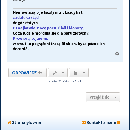
Nienawiścią bije każdy mur, każdy kąt,
za daleko stąd
do gór złotych,
tu najłatwiej nocą poczuć ból i kłopoty,
Co za ludzie mordują się dla paru złotych?!
Krew solą tej ziemi,
w smutku pogrążeni tracą Bliskich, by za późno Ich
docenić...
N
a
g
ó
ODPOWIEDZ
r
ę
Posty: 21 • Strona
1
z
1
Przejdź do
Strona główna
Kontakt z nami