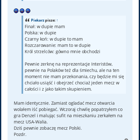
Piekarz
pisze:
↑
Finał: w dupie mam
Polska: w dupie
Czarny koń: w dupie to mam
Rozczarowanie: mam to w dupie
Król strzelców: gówno mnie obchodzi
Pewnie zerknę na reprezentacje Interistów,
pewnie na Polaków też dla śmiechu, ale na ten
moment nie mam przekonania, czy będzie mi się
chciało usiąść i obejrzeć chociaż jeden mecz w
całości i z jako takim skupieniem.
Mam identycznie. Zamiast ogladać mecz otwarcia
wolałem iść pobiegać. Wczoraj chwilę popatrzyłem co
gra Denzel i malując sufit na mieszkaniu zerkałem na
mecz USA-Walia.
Dziś pewnie zobaczę mecz Polski.
Pozdr.