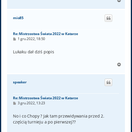
N
a
g
ó
mio85
r
ę
Re: Mistrzostwa Świata 2022 w Katarze
P
1 gru 2022, 18:50
o
s
t
Lukaku dał dziś popis
N
a
g
ó
speaker
r
ę
Re: Mistrzostwa Świata 2022 w Katarze
P
3 gru 2022, 13:23
o
s
t
No i co Chopy ? Jak tam przewidywania przed 2.
częścią turnieju a po pierwszej??