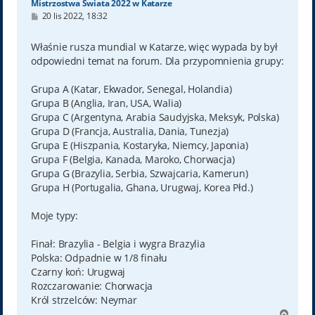
Mistrzostwa Świata 2022 w Katarze
P
20 lis 2022, 18:32
o
s
t
Właśnie rusza mundial w Katarze, więc wypada by był
odpowiedni temat na forum. Dla przypomnienia grupy:
Grupa A (Katar, Ekwador, Senegal, Holandia)
Grupa B (Anglia, Iran, USA, Walia)
Grupa C (Argentyna, Arabia Saudyjska, Meksyk, Polska)
Grupa D (Francja, Australia, Dania, Tunezja)
Grupa E (Hiszpania, Kostaryka, Niemcy, Japonia)
Grupa F (Belgia, Kanada, Maroko, Chorwacja)
Grupa G (Brazylia, Serbia, Szwajcaria, Kamerun)
Grupa H (Portugalia, Ghana, Urugwaj, Korea Płd.)
Moje typy:
Finał: Brazylia - Belgia i wygra Brazylia
Polska: Odpadnie w 1/8 finału
Czarny koń: Urugwaj
Rozczarowanie: Chorwacja
Król strzelców: Neymar
N