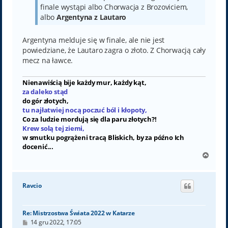
finale wystąpi albo Chorwacja z Brozoviciem,
albo
Argentyna z Lautaro
Argentyna melduje się w finale, ale nie jest
powiedziane, że Lautaro zagra o złoto. Z Chorwacją cały
mecz na ławce.
Nienawiścią bije każdy mur, każdy kąt,
za daleko stąd
do gór złotych,
tu najłatwiej nocą poczuć ból i kłopoty,
Co za ludzie mordują się dla paru złotych?!
Krew solą tej ziemi,
w smutku pogrążeni tracą Bliskich, by za późno Ich
docenić...
N
a
g
ó
Ravcio
r
ę
Re: Mistrzostwa Świata 2022 w Katarze
P
14 gru 2022, 17:05