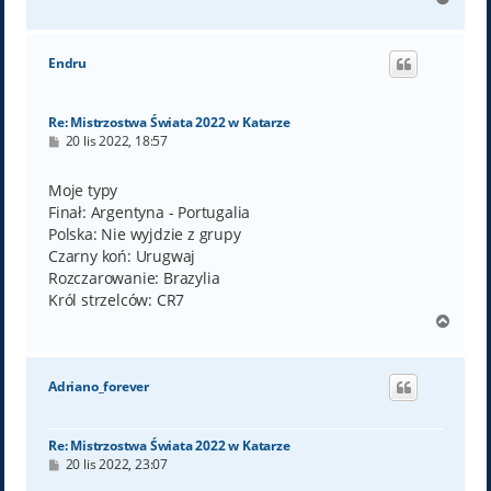
a
g
ó
Endru
r
ę
Re: Mistrzostwa Świata 2022 w Katarze
P
20 lis 2022, 18:57
o
s
t
Moje typy
Finał: Argentyna - Portugalia
Polska: Nie wyjdzie z grupy
Czarny koń: Urugwaj
Rozczarowanie: Brazylia
Król strzelców: CR7
N
a
g
ó
Adriano_forever
r
ę
Re: Mistrzostwa Świata 2022 w Katarze
P
20 lis 2022, 23:07
o