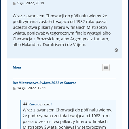
P
9 gru 2022, 20:19
o
s
t
Wraz z awansem Chorwacji do półfinału wiemy, że
podtrzymana została trwająca od 1982 roku passa
uczestnictwa piłkarzy Interu w finałach Mistrzostw
Świata, ponieważ w tegorocznym finale wystąpi albo
Chorwacja z Brozoviciem, albo Argentyna z Lautaro,
albo Holandia z Dumfrisem i de Vrijem.
N
a
g
ó
Mora
r
ę
Re: Mistrzostwa Świata 2022 w Katarze
P
14 gru 2022, 12:11
o
s
t
Ravcio
pisze:
↑
Wraz z awansem Chorwacji do półfinału wiemy,
że podtrzymana została trwająca od 1982 roku
passa uczestnictwa piłkarzy Interu w finałach
Mistrzostw Świata, ponieważ w tegorocznym