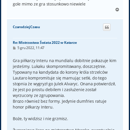
gole mimo ze gra stosunkowo niewiele
N
a
g
ó
CzarodziejCzasu
r
ę
Re: Mistrzostwa Świata 2022 w Katarze
P
5 gru 2022, 11:47
o
s
t
Gra piłkarzy Interu na mundialu dobitnie pokazuje kim
jesteśmy. Lukaku skompromitowany, doszczętnie.
Typowany na kandydata do korony króla strzelców
Lautaro kompromituje się marnując setki, do tego
stopnia że wygryzł go Julek Alvaryc. Onana potwierdził,
że jest po prostu debilem i zasłużenie został
wyrzucony ze zgrupowania.
Brozo również bez formy. Jedynie dumfries ratuje
honor piłkarzy Interu.
Boże, ty widzisz i nie grzmisz.