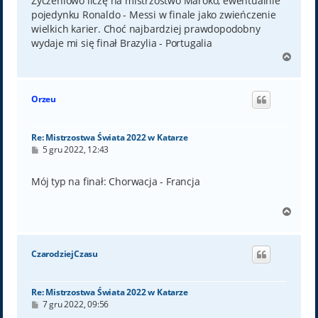
Życzeniowo liczę na mistrzostwo Maroko, ewentualnie
pojedynku Ronaldo - Messi w finale jako zwieńczenie
wielkich karier. Choć najbardziej prawdopodobny
wydaje mi się finał Brazylia - Portugalia
N
a
g
ó
Orzeu
r
ę
Re: Mistrzostwa Świata 2022 w Katarze
P
5 gru 2022, 12:43
o
s
t
Mój typ na finał: Chorwacja - Francja
N
a
g
ó
CzarodziejCzasu
r
ę
Re: Mistrzostwa Świata 2022 w Katarze
P
7 gru 2022, 09:56
o