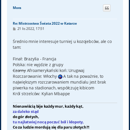
g
ó
Mora
r
ę
Re: Mistrzostwa Świata 2022 w Katarze
P
21 lis 2022, 17:51
o
s
t
Średnio mnie interesuje turniej u kozojebców, ale co
tam:
Finał: Brazylia - Francja
Polska: nie wyjdzie z grupy
Czarny
Afroamerykański koń: Urugwaj
Rozczarowanie: Włochy
A tak na poważnie, to
największym rozczarowaniem mundialu jest brak
piwerka na stadionach, współczuję kibicom
Król strzelców: Kylian Mbappe
Nienawiścią bije każdy mur, każdy kąt,
za daleko stąd
do gór złotych,
tu najłatwiej nocą poczuć ból i kłopoty,
Co za ludzie mordują się dla paru złotych?!