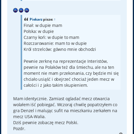
Piekarz
pisze:
↑
Finał: w dupie mam
Polska: w dupie
Czarny koń: w dupie to mam
Rozczarowanie: mam to w dupie
Król strzelców: gówno mnie obchodzi
Pewnie zerknę na reprezentacje Interistów,
pewnie na Polaków też dla śmiechu, ale na ten
moment nie mam przekonania, czy będzie mi się
chciało usiąść i obejrzeć chociaż jeden mecz w
całości i z jako takim skupieniem.
Mam identycznie. Zamiast ogladać mecz otwarcia
wolałem iść pobiegać. Wczoraj chwilę popatrzyłem co
gra Denzel i malując sufit na mieszkaniu zerkałem na
mecz USA-Walia.
Dziś pewnie zobaczę mecz Polski.
Pozdr.