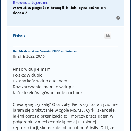
Krew solą tej ziemi,
w smutku pogrążeni tracą Bliskich, by za późno Ich
docenić...
N
a
g
ó
Piekarz
r
ę
Re: Mistrzostwa Świata 2022 w Katarze
P
21 lis 2022, 20:16
o
s
t
Finał: w dupie mam
Polska: w dupie
Czarny koń: w dupie to mam
Rozczarowanie: mam to w dupie
Król strzelców: gówno mnie obchodzi
Chwalę się czy żalę? Otóż żalę. Pierwszy raz w życiu nie
jaram się praktycznie w ogóle MŚ/ME. Cyrk i skandale,
jakimi obrosła organizacja tej imprezy przez Katar, w
połączeniu z nieobecnością mojej ulubionej
reprezentacji, skutecznie mi to uniemożliwiły. Fakt, że