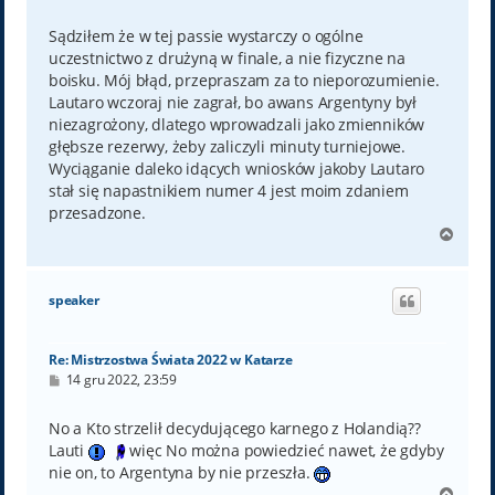
o
s
t
Sądziłem że w tej passie wystarczy o ogólne
uczestnictwo z drużyną w finale, a nie fizyczne na
boisku. Mój błąd, przepraszam za to nieporozumienie.
Lautaro wczoraj nie zagrał, bo awans Argentyny był
niezagrożony, dlatego wprowadzali jako zmienników
głębsze rezerwy, żeby zaliczyli minuty turniejowe.
Wyciąganie daleko idących wniosków jakoby Lautaro
stał się napastnikiem numer 4 jest moim zdaniem
przesadzone.
N
a
g
ó
speaker
r
ę
Re: Mistrzostwa Świata 2022 w Katarze
P
14 gru 2022, 23:59
o
s
t
No a Kto strzelił decydującego karnego z Holandią??
Lauti
więc No można powiedzieć nawet, że gdyby
nie on, to Argentyna by nie przeszła.
N