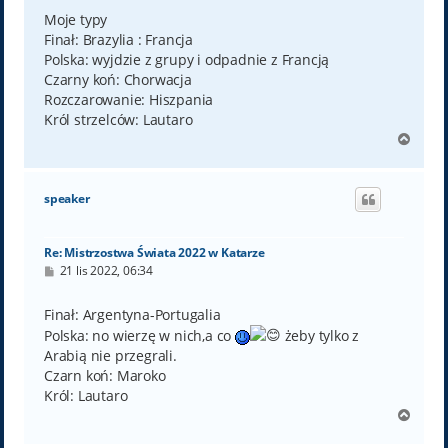
s
t
Moje typy
Finał: Brazylia : Francja
Polska: wyjdzie z grupy i odpadnie z Francją
Czarny koń: Chorwacja
Rozczarowanie: Hiszpania
Król strzelców: Lautaro
N
a
g
ó
speaker
r
ę
Re: Mistrzostwa Świata 2022 w Katarze
P
21 lis 2022, 06:34
o
s
t
Finał: Argentyna-Portugalia
Polska: no wierzę w nich,a co
żeby tylko z
Arabią nie przegrali.
Czarn koń: Maroko
Król: Lautaro
N
a