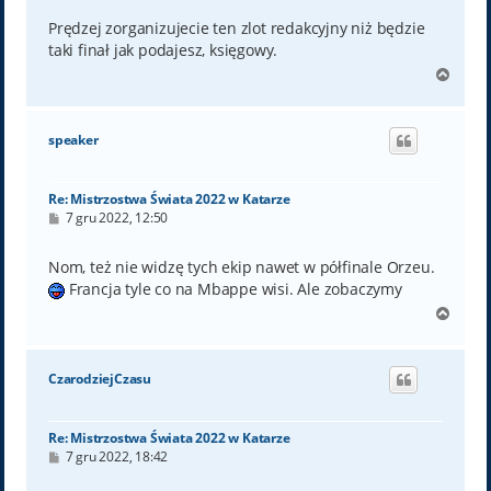
s
t
Prędzej zorganizujecie ten zlot redakcyjny niż będzie
taki finał jak podajesz, księgowy.
N
a
g
ó
speaker
r
ę
Re: Mistrzostwa Świata 2022 w Katarze
P
7 gru 2022, 12:50
o
s
t
Nom, też nie widzę tych ekip nawet w półfinale Orzeu.
Francja tyle co na Mbappe wisi. Ale zobaczymy
N
a
g
ó
CzarodziejCzasu
r
ę
Re: Mistrzostwa Świata 2022 w Katarze
P
7 gru 2022, 18:42
o
s