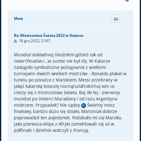
a
g
ó
Mora
r
ę
Re: Mistrzostwa Świata 2022 w Katarze
P
18 gru 2022, 21:07
o
s
t
Mundial dokładniej śledziłem gdzieś tak od
ćwierćfinałów i...w sumie nie był zły. W Katarze
nastąpiło symboliczne pożegnanie z wielkimi
turniejami dwóch wielkich mistrzów - Ronaldo płakał w
tunelu po porażce z Marokiem, Messi przebrany w
jakąś katarską koszulę nocną/szlafrok/chuj wie co
cieszy się z mistrzostwa świata. Baj de łej - pierwszy
mundial po śmierci Maradony i od razu Argentyna
mistrzem. Przypadek? Nie sądzę
Świetny mecz
finałowy, bardzo dużo się działo, Marciniak dobrze
poprowadził ten pojedynek. Podobało mi się Maroko,
jako pierwsza ekipa z Afryki zameldowali się aż w
półfinale i dzielnie walczyli z Francją.