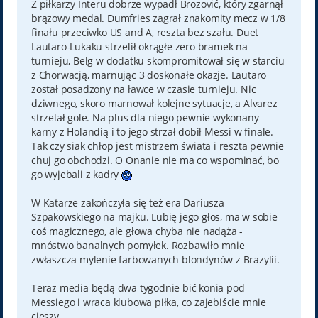
Z piłkarzy Interu dobrze wypadł Brozović, który zgarnął
brązowy medal. Dumfries zagrał znakomity mecz w 1/8
finału przeciwko US and A, reszta bez szału. Duet
Lautaro-Lukaku strzelił okrągłe zero bramek na
turnieju, Belg w dodatku skompromitował się w starciu
z Chorwacją, marnując 3 doskonałe okazje. Lautaro
został posadzony na ławce w czasie turnieju. Nic
dziwnego, skoro marnował kolejne sytuacje, a Alvarez
strzelał gole. Na plus dla niego pewnie wykonany
karny z Holandią i to jego strzał dobił Messi w finale.
Tak czy siak chłop jest mistrzem świata i reszta pewnie
chuj go obchodzi. O Onanie nie ma co wspominać, bo
go wyjebali z kadry
W Katarze zakończyła się też era Dariusza
Szpakowskiego na majku. Lubię jego głos, ma w sobie
coś magicznego, ale głowa chyba nie nadąża -
mnóstwo banalnych pomyłek. Rozbawiło mnie
zwłaszcza mylenie farbowanych blondynów z Brazylii.
Teraz media będą dwa tygodnie bić konia pod
Messiego i wraca klubowa piłka, co zajebiście mnie
cieszy.