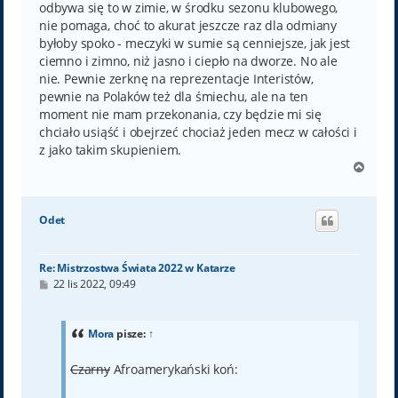
odbywa się to w zimie, w środku sezonu klubowego,
nie pomaga, choć to akurat jeszcze raz dla odmiany
byłoby spoko - meczyki w sumie są cenniejsze, jak jest
ciemno i zimno, niż jasno i ciepło na dworze. No ale
nie. Pewnie zerknę na reprezentacje Interistów,
pewnie na Polaków też dla śmiechu, ale na ten
moment nie mam przekonania, czy będzie mi się
chciało usiąść i obejrzeć chociaż jeden mecz w całości i
z jako takim skupieniem.
N
a
g
ó
Odet
r
ę
Re: Mistrzostwa Świata 2022 w Katarze
P
22 lis 2022, 09:49
o
s
t
Mora
pisze:
↑
Czarny
Afroamerykański koń: