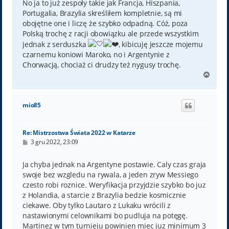
No ja to już zespoły takie jak Francja, Hiszpania,
Portugalia, Brazylia skreśliłem kompletnie, są mi
obojętne one i liczę że szybko odpadną. Cóż, poza
Polską trochę z racji obowiązku ale przede wszystkim
jednak z serduszka
, kibicuję jeszcze mojemu
czarnemu koniowi Maroko, no i Argentynie z
Chorwacją, chociaż ci drudzy też nygusy trochę.
N
a
g
ó
mio85
r
ę
Re: Mistrzostwa Świata 2022 w Katarze
P
3 gru 2022, 23:09
o
s
t
Ja chyba jednak na Argentyne postawie. Caly czas graja
swoje bez wzgledu na rywala, a jeden zryw Messiego
czesto robi roznice. Weryfikacja przyjdzie szybko bo juz
z Holandia, a starcie z Brazylia bedzie kosmicznie
ciekawe. Oby tylko Lautaro z Lukaku wrócili z
nastawionymi celownikami bo pudluja na potęgę.
Martinez w tym turnieju powinien miec juz minimum 3