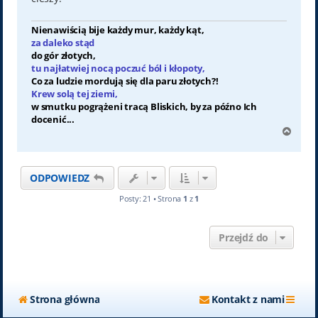
Nienawiścią bije każdy mur, każdy kąt,
za daleko stąd
do gór złotych,
tu najłatwiej nocą poczuć ból i kłopoty,
Co za ludzie mordują się dla paru złotych?!
Krew solą tej ziemi,
w smutku pogrążeni tracą Bliskich, by za późno Ich
docenić...
N
a
g
ó
ODPOWIEDZ
r
ę
Posty: 21 • Strona
1
z
1
Przejdź do
Strona główna
Kontakt z nami