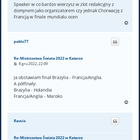
t
Speaker w co bardzo wierzysz w zlot redakcyjny z
domynem jako organizatorem czy jednak Chorwację z
Francją w finale mundialu ocen
N
a
g
ó
pablo77
r
ę
Re: Mistrzostwa Świata 2022 w Katarze
P
8 gru 2022, 22:09
o
s
t
Ja obstawiam finał Brazylia - Francja/Anglia.
A półfinały:
Brazylia - Holandia
Francja/Anglia - Maroko
N
a
g
ó
Ravcio
r
ę
Re: Mistrzostwa Świata 2022 w Katarze