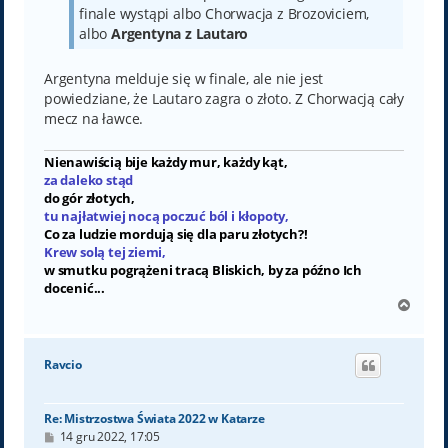
finale wystąpi albo Chorwacja z Brozoviciem,
albo
Argentyna z Lautaro
Argentyna melduje się w finale, ale nie jest
powiedziane, że Lautaro zagra o złoto. Z Chorwacją cały
mecz na ławce.
Nienawiścią bije każdy mur, każdy kąt,
za daleko stąd
do gór złotych,
tu najłatwiej nocą poczuć ból i kłopoty,
Co za ludzie mordują się dla paru złotych?!
Krew solą tej ziemi,
w smutku pogrążeni tracą Bliskich, by za późno Ich
docenić...
N
a
g
ó
Ravcio
r
ę
Re: Mistrzostwa Świata 2022 w Katarze
P
14 gru 2022, 17:05