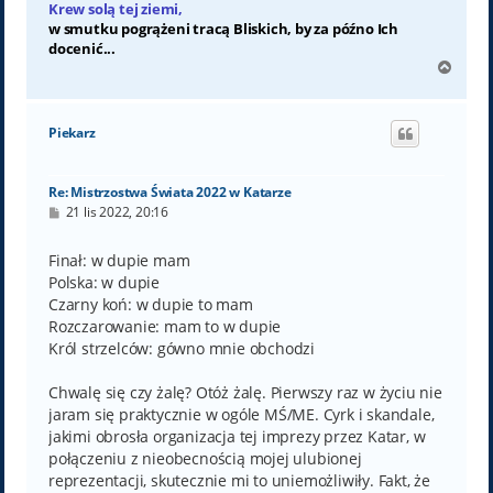
Krew solą tej ziemi,
w smutku pogrążeni tracą Bliskich, by za późno Ich
docenić...
N
a
g
ó
Piekarz
r
ę
Re: Mistrzostwa Świata 2022 w Katarze
P
21 lis 2022, 20:16
o
s
t
Finał: w dupie mam
Polska: w dupie
Czarny koń: w dupie to mam
Rozczarowanie: mam to w dupie
Król strzelców: gówno mnie obchodzi
Chwalę się czy żalę? Otóż żalę. Pierwszy raz w życiu nie
jaram się praktycznie w ogóle MŚ/ME. Cyrk i skandale,
jakimi obrosła organizacja tej imprezy przez Katar, w
połączeniu z nieobecnością mojej ulubionej
reprezentacji, skutecznie mi to uniemożliwiły. Fakt, że