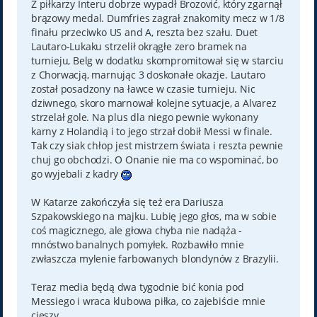
Z piłkarzy Interu dobrze wypadł Brozović, który zgarnął
brązowy medal. Dumfries zagrał znakomity mecz w 1/8
finału przeciwko US and A, reszta bez szału. Duet
Lautaro-Lukaku strzelił okrągłe zero bramek na
turnieju, Belg w dodatku skompromitował się w starciu
z Chorwacją, marnując 3 doskonałe okazje. Lautaro
został posadzony na ławce w czasie turnieju. Nic
dziwnego, skoro marnował kolejne sytuacje, a Alvarez
strzelał gole. Na plus dla niego pewnie wykonany
karny z Holandią i to jego strzał dobił Messi w finale.
Tak czy siak chłop jest mistrzem świata i reszta pewnie
chuj go obchodzi. O Onanie nie ma co wspominać, bo
go wyjebali z kadry
W Katarze zakończyła się też era Dariusza
Szpakowskiego na majku. Lubię jego głos, ma w sobie
coś magicznego, ale głowa chyba nie nadąża -
mnóstwo banalnych pomyłek. Rozbawiło mnie
zwłaszcza mylenie farbowanych blondynów z Brazylii.
Teraz media będą dwa tygodnie bić konia pod
Messiego i wraca klubowa piłka, co zajebiście mnie
cieszy.