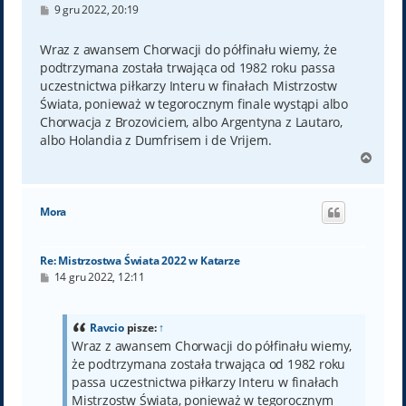
P
9 gru 2022, 20:19
o
s
t
Wraz z awansem Chorwacji do półfinału wiemy, że
podtrzymana została trwająca od 1982 roku passa
uczestnictwa piłkarzy Interu w finałach Mistrzostw
Świata, ponieważ w tegorocznym finale wystąpi albo
Chorwacja z Brozoviciem, albo Argentyna z Lautaro,
albo Holandia z Dumfrisem i de Vrijem.
N
a
g
ó
Mora
r
ę
Re: Mistrzostwa Świata 2022 w Katarze
P
14 gru 2022, 12:11
o
s
t
Ravcio
pisze:
↑
Wraz z awansem Chorwacji do półfinału wiemy,
że podtrzymana została trwająca od 1982 roku
passa uczestnictwa piłkarzy Interu w finałach
Mistrzostw Świata, ponieważ w tegorocznym