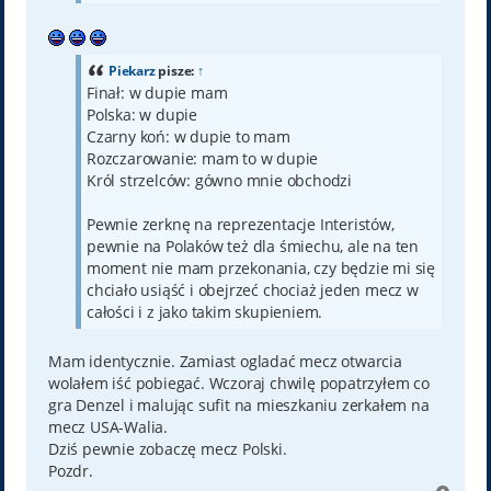
Piekarz
pisze:
↑
Finał: w dupie mam
Polska: w dupie
Czarny koń: w dupie to mam
Rozczarowanie: mam to w dupie
Król strzelców: gówno mnie obchodzi
Pewnie zerknę na reprezentacje Interistów,
pewnie na Polaków też dla śmiechu, ale na ten
moment nie mam przekonania, czy będzie mi się
chciało usiąść i obejrzeć chociaż jeden mecz w
całości i z jako takim skupieniem.
Mam identycznie. Zamiast ogladać mecz otwarcia
wolałem iść pobiegać. Wczoraj chwilę popatrzyłem co
gra Denzel i malując sufit na mieszkaniu zerkałem na
mecz USA-Walia.
Dziś pewnie zobaczę mecz Polski.
Pozdr.