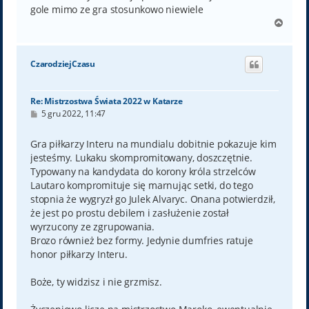
gole mimo ze gra stosunkowo niewiele
N
a
g
ó
CzarodziejCzasu
r
ę
Re: Mistrzostwa Świata 2022 w Katarze
P
5 gru 2022, 11:47
o
s
t
Gra piłkarzy Interu na mundialu dobitnie pokazuje kim
jesteśmy. Lukaku skompromitowany, doszczętnie.
Typowany na kandydata do korony króla strzelców
Lautaro kompromituje się marnując setki, do tego
stopnia że wygryzł go Julek Alvaryc. Onana potwierdził,
że jest po prostu debilem i zasłużenie został
wyrzucony ze zgrupowania.
Brozo również bez formy. Jedynie dumfries ratuje
honor piłkarzy Interu.
Boże, ty widzisz i nie grzmisz.