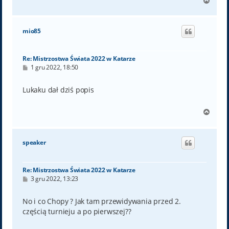
N
a
g
ó
mio85
r
ę
Re: Mistrzostwa Świata 2022 w Katarze
P
1 gru 2022, 18:50
o
s
t
Lukaku dał dziś popis
N
a
g
ó
speaker
r
ę
Re: Mistrzostwa Świata 2022 w Katarze
P
3 gru 2022, 13:23
o
s
t
No i co Chopy ? Jak tam przewidywania przed 2.
częścią turnieju a po pierwszej??