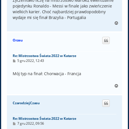
Życzeniowo liczę na mistrzostwo Maroko, ewentualnie
pojedynku Ronaldo - Messi w finale jako zwieńczenie
wielkich karier. Choć najbardziej prawdopodobny
wydaje mi się finał Brazylia - Portugalia
N
a
g
ó
Orzeu
r
ę
Re: Mistrzostwa Świata 2022 w Katarze
P
5 gru 2022, 12:43
o
s
t
Mój typ na finał: Chorwacja - Francja
N
a
g
ó
CzarodziejCzasu
r
ę
Re: Mistrzostwa Świata 2022 w Katarze
P
7 gru 2022, 09:56
o