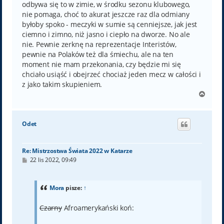
odbywa się to w zimie, w środku sezonu klubowego,
nie pomaga, choć to akurat jeszcze raz dla odmiany
byłoby spoko - meczyki w sumie są cenniejsze, jak jest
ciemno i zimno, niż jasno i ciepło na dworze. No ale
nie. Pewnie zerknę na reprezentacje Interistów,
pewnie na Polaków też dla śmiechu, ale na ten
moment nie mam przekonania, czy będzie mi się
chciało usiąść i obejrzeć chociaż jeden mecz w całości i
z jako takim skupieniem.
N
a
g
ó
Odet
r
ę
Re: Mistrzostwa Świata 2022 w Katarze
P
22 lis 2022, 09:49
o
s
t
Mora
pisze:
↑
Czarny
Afroamerykański koń: