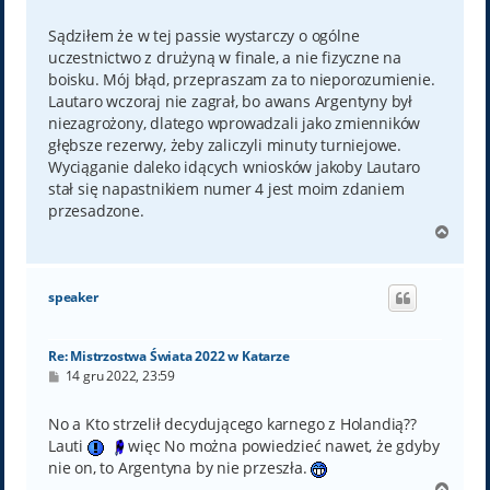
o
s
t
Sądziłem że w tej passie wystarczy o ogólne
uczestnictwo z drużyną w finale, a nie fizyczne na
boisku. Mój błąd, przepraszam za to nieporozumienie.
Lautaro wczoraj nie zagrał, bo awans Argentyny był
niezagrożony, dlatego wprowadzali jako zmienników
głębsze rezerwy, żeby zaliczyli minuty turniejowe.
Wyciąganie daleko idących wniosków jakoby Lautaro
stał się napastnikiem numer 4 jest moim zdaniem
przesadzone.
N
a
g
ó
speaker
r
ę
Re: Mistrzostwa Świata 2022 w Katarze
P
14 gru 2022, 23:59
o
s
t
No a Kto strzelił decydującego karnego z Holandią??
Lauti
więc No można powiedzieć nawet, że gdyby
nie on, to Argentyna by nie przeszła.
N