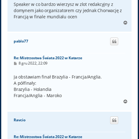
t
Speaker w co bardzo wierzysz w zlot redakcyjny z
domynem jako organizatorem czy jednak Chorwację z
Francją w finale mundialu ocen
N
a
g
ó
pablo77
r
ę
Re: Mistrzostwa Świata 2022 w Katarze
P
8 gru 2022, 22:09
o
s
t
Ja obstawiam finał Brazylia - Francja/Anglia.
A półfinały:
Brazylia - Holandia
Francja/Anglia - Maroko
N
a
g
ó
Ravcio
r
ę
Re: Mistrzostwa Świata 2022 w Katarze