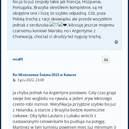
No ja to już zespoły takie jak Francja, Hiszpania,
Portugalia, Brazylia skreśliłem kompletnie, są mi
obojętne one i liczę że szybko odpadną. Cóż, poza
Polską trochę z racji obowiązku ale przede wszystkim
jednak z serduszka
, kibicuję jeszcze mojemu
czarnemu koniowi Maroko, no i Argentynie z
Chorwacją, chociaż ci drudzy też nygusy trochę.
N
a
g
ó
mio85
r
ę
Re: Mistrzostwa Świata 2022 w Katarze
P
3 gru 2022, 23:09
o
s
t
Ja chyba jednak na Argentyne postawie. Caly czas graja
swoje bez wzgledu na rywala, a jeden zryw Messiego
czesto robi roznice. Weryfikacja przyjdzie szybko bo juz
z Holandia, a starcie z Brazylia bedzie kosmicznie
ciekawe. Oby tylko Lautaro z Lukaku wrócili z
nastawionymi celownikami bo pudluja na potęgę.
Martinez w tym turnieju powinien miec juz minimum 3