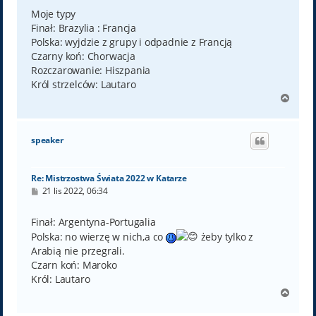
s
t
Moje typy
Finał: Brazylia : Francja
Polska: wyjdzie z grupy i odpadnie z Francją
Czarny koń: Chorwacja
Rozczarowanie: Hiszpania
Król strzelców: Lautaro
N
a
g
ó
speaker
r
ę
Re: Mistrzostwa Świata 2022 w Katarze
P
21 lis 2022, 06:34
o
s
t
Finał: Argentyna-Portugalia
Polska: no wierzę w nich,a co
żeby tylko z
Arabią nie przegrali.
Czarn koń: Maroko
Król: Lautaro
N
a