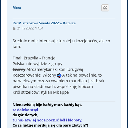
g
ó
Mora
r
ę
Re: Mistrzostwa Świata 2022 w Katarze
P
21 lis 2022, 17:51
o
s
t
Średnio mnie interesuje turniej u kozojebców, ale co
tam:
Finał: Brazylia - Francja
Polska: nie wyjdzie z grupy
Czarny
Afroamerykański koń: Urugwaj
Rozczarowanie: Włochy
A tak na poważnie, to
największym rozczarowaniem mundialu jest brak
piwerka na stadionach, współczuję kibicom
Król strzelców: Kylian Mbappe
Nienawiścią bije każdy mur, każdy kąt,
za daleko stąd
do gór złotych,
tu najłatwiej nocą poczuć ból i kłopoty,
Co za ludzie mordują się dla paru złotych?!