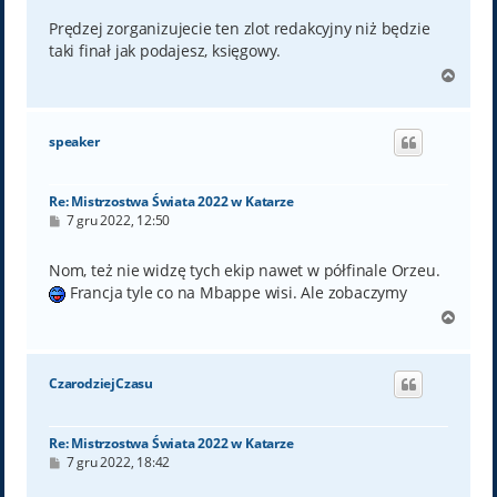
s
t
Prędzej zorganizujecie ten zlot redakcyjny niż będzie
taki finał jak podajesz, księgowy.
N
a
g
ó
speaker
r
ę
Re: Mistrzostwa Świata 2022 w Katarze
P
7 gru 2022, 12:50
o
s
t
Nom, też nie widzę tych ekip nawet w półfinale Orzeu.
Francja tyle co na Mbappe wisi. Ale zobaczymy
N
a
g
ó
CzarodziejCzasu
r
ę
Re: Mistrzostwa Świata 2022 w Katarze
P
7 gru 2022, 18:42
o
s