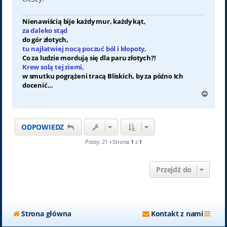
Nienawiścią bije każdy mur, każdy kąt,
za daleko stąd
do gór złotych,
tu najłatwiej nocą poczuć ból i kłopoty,
Co za ludzie mordują się dla paru złotych?!
Krew solą tej ziemi,
w smutku pogrążeni tracą Bliskich, by za późno Ich
docenić...
N
a
g
ó
ODPOWIEDZ
r
ę
Posty: 21 • Strona
1
z
1
Przejdź do
Strona główna
Kontakt z nami