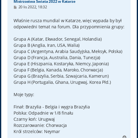
Mistrzostwa Świata 2022 w Katarze
P
20 lis 2022, 18:32
o
s
t
Właśnie rusza mundial w Katarze, więc wypada by był
odpowiedni temat na forum. Dla przypomnienia grupy:
Grupa A (Katar, Ekwador, Senegal, Holandia)
Grupa B (Anglia, Iran, USA, Walia)
Grupa C (Argentyna, Arabia Saudyjska, Meksyk, Polska)
Grupa D (Francja, Australia, Dania, Tunezja)
Grupa E (Hiszpania, Kostaryka, Niemcy, Japonia)
Grupa F (Belgia, Kanada, Maroko, Chorwacja)
Grupa G (Brazylia, Serbia, Szwajcaria, Kamerun)
Grupa H (Portugalia, Ghana, Urugwaj, Korea Płd.)
Moje typy:
Finał: Brazylia - Belgia i wygra Brazylia
Polska: Odpadnie w 1/8 finału
Czarny koń: Urugwaj
Rozczarowanie: Chorwacja
Król strzelców: Neymar
N