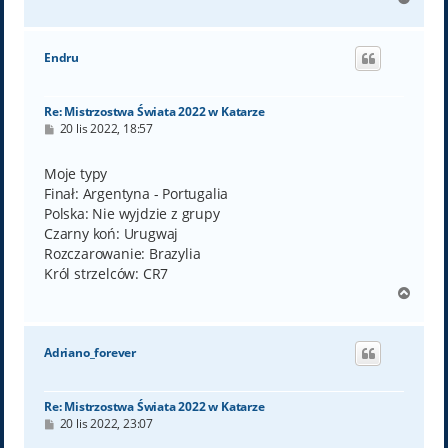
a
g
ó
Endru
r
ę
Re: Mistrzostwa Świata 2022 w Katarze
P
20 lis 2022, 18:57
o
s
t
Moje typy
Finał: Argentyna - Portugalia
Polska: Nie wyjdzie z grupy
Czarny koń: Urugwaj
Rozczarowanie: Brazylia
Król strzelców: CR7
N
a
g
ó
Adriano_forever
r
ę
Re: Mistrzostwa Świata 2022 w Katarze
P
20 lis 2022, 23:07
o