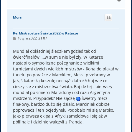
a
g
ó
Mora
r
ę
Re: Mistrzostwa Świata 2022 w Katarze
P
18 gru 2022, 21:07
o
s
t
Mundial dokładniej śledziłem gdzieś tak od
ćwierćfinałów i...w sumie nie był zły. W Katarze
nastąpiło symboliczne pożegnanie z wielkimi
turniejami dwóch wielkich mistrzów - Ronaldo płakał w
tunelu po porażce z Marokiem, Messi przebrany w
jakąś katarską koszulę nocną/szlafrok/chuj wie co
cieszy się z mistrzostwa świata. Baj de łej - pierwszy
mundial po śmierci Maradony i od razu Argentyna
mistrzem. Przypadek? Nie sądzę
Świetny mecz
finałowy, bardzo dużo się działo, Marciniak dobrze
poprowadził ten pojedynek. Podobało mi się Maroko,
jako pierwsza ekipa z Afryki zameldowali się aż w
półfinale i dzielnie walczyli z Francją.