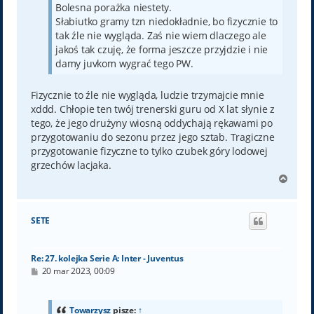
Bolesna porażka niestety.
Słabiutko gramy tzn niedokładnie, bo fizycznie to
tak źle nie wygląda. Zaś nie wiem dlaczego ale
jakoś tak czuję, że forma jeszcze przyjdzie i nie
damy juvkom wygrać tego PW.
Fizycznie to źle nie wygląda, ludzie trzymajcie mnie
xddd. Chłopie ten twój trenerski guru od X lat słynie z
tego, że jego drużyny wiosną oddychają rękawami po
przygotowaniu do sezonu przez jego sztab. Tragiczne
przygotowanie fizyczne to tylko czubek góry lodowej
grzechów lacjaka.
N
a
g
ó
SETE
r
ę
Re: 27. kolejka Serie A: Inter - Juventus
P
20 mar 2023, 00:09
o
s
t
Towarzysz
pisze:
↑