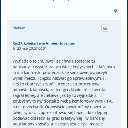
N
a
g
ó
Piekarz
r
ę
Re: 27. kolejka Serie A: Inter - Juventus
P
20 mar 2023, 00:01
o
s
t
Wyglądało to chujowo i za chwilę zostanie tu
napisanych wystarczająco wiele krytycznych zdań, bym
ja dla kontrastu powiedział, że sędziowie wypaczyli
wynik meczu i ciężko nazwać go sprawiedliwym, i
ciężko obarczyć zespół i trenera stuprocentową
odpowiedzialnością za ten gorzki wieczór. Juventus
zagrał lepiej, ale ciekawe, jak by to wyglądało,
gdybyśmy to my dostali z nieba komfortowy wynik 1-0,
a nie przeciwnik. Oczywiście powinniśmy nawet w
takiej sytuacji zaprezentować się lepiej, dużo lepiej -
podawać dokładniej, grać kreatywniej i w bardziej
poukładany sposób. Ale sezon jest ciężki, morale