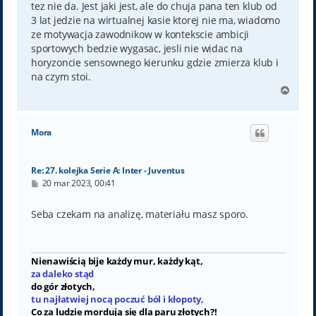
tez nie da. Jest jaki jest, ale do chuja pana ten klub od
3 lat jedzie na wirtualnej kasie ktorej nie ma, wiadomo
ze motywacja zawodnikow w kontekscie ambicji
sportowych bedzie wygasac, jesli nie widac na
horyzoncie sensownego kierunku gdzie zmierza klub i
na czym stoi.
N
a
g
ó
Mora
r
ę
Re: 27. kolejka Serie A: Inter - Juventus
P
20 mar 2023, 00:41
o
s
t
Seba czekam na analizę, materiału masz sporo.
Nienawiścią bije każdy mur, każdy kąt,
za daleko stąd
do gór złotych,
tu najłatwiej nocą poczuć ból i kłopoty,
Co za ludzie mordują się dla paru złotych?!