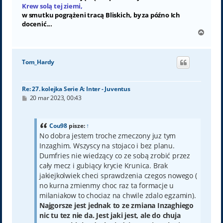
Krew solą tej ziemi,
w smutku pogrążeni tracą Bliskich, by za późno Ich
docenić...
N
a
g
ó
Tom_Hardy
r
ę
Re: 27. kolejka Serie A: Inter - Juventus
P
20 mar 2023, 00:43
o
s
t
Cou98
pisze:
↑
No dobra jestem troche zmeczony juz tym
Inzaghim. Wszyscy na stojaco i bez planu.
Dumfries nie wiedzący co ze sobą zrobić przez
cały mecz i gubiący krycie Krunica. Brak
jakiejkolwiek checi sprawdzenia czegos nowego (
no kurna zmienmy choc raz ta formacje u
milaniakow to chociaz na chwile zdalo egzamin).
Najgorsze jest jednak to ze zmiana Inzaghiego
nic tu tez nie da. Jest jaki jest, ale do chuja