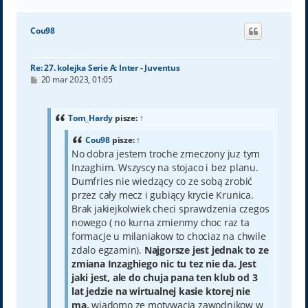
a
g
ó
Cou98
r
ę
Re: 27. kolejka Serie A: Inter - Juventus
P
20 mar 2023, 01:05
o
s
t
Tom_Hardy
pisze:
↑
Cou98
pisze:
↑
No dobra jestem troche zmeczony juz tym
Inzaghim. Wszyscy na stojaco i bez planu.
Dumfries nie wiedzący co ze sobą zrobić
przez cały mecz i gubiący krycie Krunica.
Brak jakiejkolwiek checi sprawdzenia czegos
nowego ( no kurna zmienmy choc raz ta
formacje u milaniakow to chociaz na chwile
zdalo egzamin).
Najgorsze jest jednak to ze
zmiana Inzaghiego nic tu tez nie da. Jest
jaki jest, ale do chuja pana ten klub od 3
lat jedzie na wirtualnej kasie ktorej nie
ma,
wiadomo ze motywacja zawodnikow w