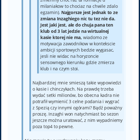
milaniakow to chociaz na chwile zdalo
egzamin).
Najgorsze jest jednak to ze
zmiana Inzaghiego nic tu tez nie da.
Jest jaki jest, ale do chuja pana ten
klub od 3 lat jedzie na wirtualnej
kasie ktorej nie ma,
wiadomo ze
motywacja zawodnikow w kontekscie
ambicji sportowych bedzie wygasac,
jesli nie widac na horyzoncie
sensownego kierunku gdzie zmierza
klub i na czym stoi.
Najbardziej mnie smieszą takie wypowiedzi
o kasie i chinczykach. Na prawdę trzeba
wydać setki milionów, bo obecna kadra nie
potrafił wymienić 3 celne podania i wygrać
z Spezią czy innymi ogórami? Bądź poważny
proszę. Inzaghi won natychmiast bo sezon
jeszcze można uratować, z nim wypadniemy
poza top4 to pewne.