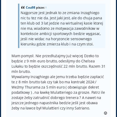
t
Cou98
pisze:
↑
Najgorsze jest jednak to ze zmiana Inzaghiego
nic tu tez nie da. Jest jaki jest, ale do chuja pana
ten klub od 3 lat jedzie na wirtualnej kasie ktorej
nie ma, wiadomo ze motywacja zawodnikow w
kontekscie ambicji sportowych bedzie wygasac,
jesli nie widac na horyzoncie sensownego
kierunku gdzie zmierza klub i na czym stoi.
Mam pomysł. Nie przedłużajmy już więcej Dzeko to
będzie z 9 mln euro brutto, odeslijmy do Chelsea
Lukaku to będzie oszczędność 22 mln brutto. Razem 31
mln brutto.
Wywalamy Inzaghiego ale jemu trzeba będzie zapłacić
te z 8 mln brutto tak czy tak bo ma kontrakt 2024:/
Weźmy Thurama za 5 mln euro ( obowiązuje dekret
podatkowy ) , na ławkę Mulatteriego za grosze. Patrz ile
zostaje żeby zatrudnić dobrego trenera ? A nawet na
jeszcze jednego napastnika bedzie jeśli jest obawa
żeby na ławce był Mulattieri czy inny Satriano.
N