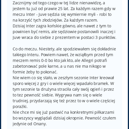
t
Zacznijmy od tego czego w tej lidze nienawidzę, a
jestem tu już od prawie 25 lat. Za każdym razem gdy w
meczu Inter - Juve sędzia się wymiernie myli - robi to
na korzyść tych złodziejów. Za każdym razem.
Dzisiaj Inter zagra końskie gówno, ale nawet z tym to
powinien być remis, ale sędziowie postanowili inaczej i
Juve wraca do siebie z prezentem w postaci 3 punktów.
Co do meczu. Niestety, ale spodziewałem się dokładnie
takiego Interu. Powiem nawet, że wziąłbym przed tym
meczem remis 0-0 bo kto jak kto, ale Allegri potrafi
zabetonować pole karne, a u nas nie ma nikogo w
formie żeby to pokonać.
Nie wiem co się stało, w zeszłym sezonie Inter kreował
sporo więcej z gry i o wiele więcej wpadało bramek. W
tym sezonie ta drużyna straciła cały swój ogień i przez
to tez pewność siebie. Wygrywa nam się o wiele
trudniej, przydarzają się też przez to w o wiele częściej
porażki.
Nie chce mi się już pastwić na konkretnymi piłkarzami
bo wszyscy wyglądali dzisiaj okropnie. Pewność czułem
jedynie od Onany.