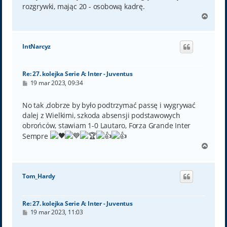
rozgrywki, mając 20 - osobową kadrę.
N
a
g
ó
IntNarcyz
r
ę
Re: 27. kolejka Serie A: Inter - Juventus
P
19 mar 2023, 09:34
o
s
t
No tak ,dobrze by było podtrzymać passę i wygrywać
dalej z Wielkimi, szkoda absensji podstawowych
obrońców, stawiam 1-0 Lautaro, Forza Grande Inter
Sempre
N
a
g
ó
Tom_Hardy
r
ę
Re: 27. kolejka Serie A: Inter - Juventus
P
19 mar 2023, 11:03
o
s