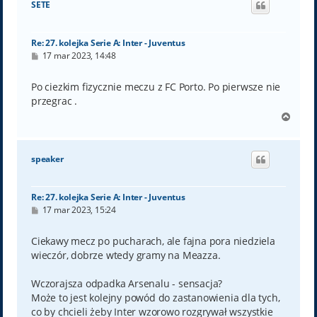
SETE
r
ę
Re: 27. kolejka Serie A: Inter - Juventus
P
17 mar 2023, 14:48
o
s
t
Po ciezkim fizycznie meczu z FC Porto. Po pierwsze nie
przegrac .
N
a
g
ó
speaker
r
ę
Re: 27. kolejka Serie A: Inter - Juventus
P
17 mar 2023, 15:24
o
s
t
Ciekawy mecz po pucharach, ale fajna pora niedziela
wieczór, dobrze wtedy gramy na Meazza.
Wczorajsza odpadka Arsenalu - sensacja?
Może to jest kolejny powód do zastanowienia dla tych,
co by chcieli żeby Inter wzorowo rozgrywał wszystkie