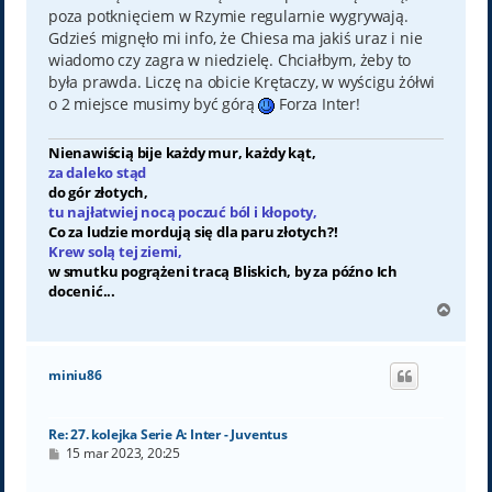
poza potknięciem w Rzymie regularnie wygrywają.
Gdzieś mignęło mi info, że Chiesa ma jakiś uraz i nie
wiadomo czy zagra w niedzielę. Chciałbym, żeby to
była prawda. Liczę na obicie Krętaczy, w wyścigu żółwi
o 2 miejsce musimy być górą
Forza Inter!
Nienawiścią bije każdy mur, każdy kąt,
za daleko stąd
do gór złotych,
tu najłatwiej nocą poczuć ból i kłopoty,
Co za ludzie mordują się dla paru złotych?!
Krew solą tej ziemi,
w smutku pogrążeni tracą Bliskich, by za późno Ich
docenić...
N
a
g
ó
miniu86
r
ę
Re: 27. kolejka Serie A: Inter - Juventus
P
15 mar 2023, 20:25
o
s