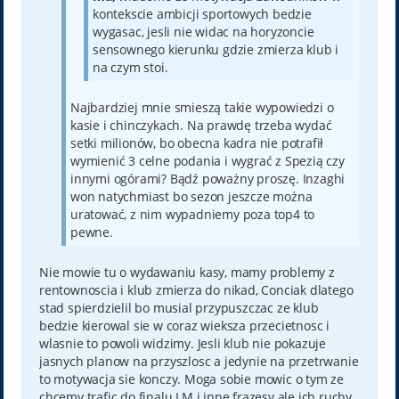
kontekscie ambicji sportowych bedzie
wygasac, jesli nie widac na horyzoncie
sensownego kierunku gdzie zmierza klub i
na czym stoi.
Najbardziej mnie smieszą takie wypowiedzi o
kasie i chinczykach. Na prawdę trzeba wydać
setki milionów, bo obecna kadra nie potrafił
wymienić 3 celne podania i wygrać z Spezią czy
innymi ogórami? Bądź poważny proszę. Inzaghi
won natychmiast bo sezon jeszcze można
uratować, z nim wypadniemy poza top4 to
pewne.
Nie mowie tu o wydawaniu kasy, mamy problemy z
rentownoscia i klub zmierza do nikad, Conciak dlatego
stad spierdzielil bo musial przypuszczac ze klub
bedzie kierowal sie w coraz wieksza przecietnosc i
wlasnie to powoli widzimy. Jesli klub nie pokazuje
jasnych planow na przyszlosc a jedynie na przetrwanie
to motywacja sie konczy. Moga sobie mowic o tym ze
chcemy trafic do finalu LM i inne frazesy ale ich ruchy