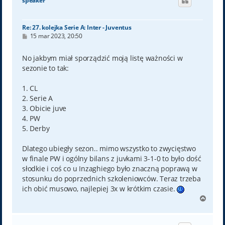
speaker
r
ę
Re: 27. kolejka Serie A: Inter - Juventus
P
15 mar 2023, 20:50
o
s
t
No jakbym miał sporządzić moją listę ważności w
sezonie to tak:
1. CL
2. Serie A
3. Obicie juve
4. PW
5. Derby
Dlatego ubiegły sezon.. mimo wszystko to zwycięstwo
w finale PW i ogólny bilans z juvkami 3-1-0 to było dość
słodkie i coś co u Inzaghiego było znaczną poprawą w
stosunku do poprzednich szkoleniowców. Teraz trzeba
ich obić musowo, najlepiej 3x w krótkim czasie.
N
a
g
ó