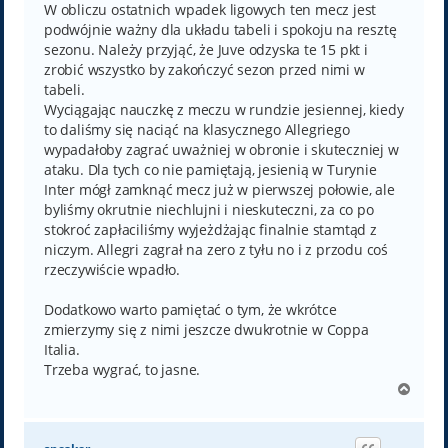
t
W obliczu ostatnich wpadek ligowych ten mecz jest
podwójnie ważny dla układu tabeli i spokoju na resztę
sezonu. Należy przyjąć, że Juve odzyska te 15 pkt i
zrobić wszystko by zakończyć sezon przed nimi w
tabeli.
Wyciągając nauczkę z meczu w rundzie jesiennej, kiedy
to daliśmy się naciąć na klasycznego Allegriego
wypadałoby zagrać uważniej w obronie i skuteczniej w
ataku. Dla tych co nie pamiętają, jesienią w Turynie
Inter mógł zamknąć mecz już w pierwszej połowie, ale
byliśmy okrutnie niechlujni i nieskuteczni, za co po
stokroć zapłaciliśmy wyjeżdżając finalnie stamtąd z
niczym. Allegri zagrał na zero z tyłu no i z przodu coś
rzeczywiście wpadło.
Dodatkowo warto pamiętać o tym, że wkrótce
zmierzymy się z nimi jeszcze dwukrotnie w Coppa
Italia.
Trzeba wygrać, to jasne.
N
a
g
ó