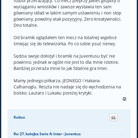
futbol przerażający. Co mecz pieprzy jakieś głupoty o
wyciąganiu wniosków i zawsze wystawia ten sam
gówniany skład w takim samym ustawieniu i non stop
gówniany, powolny atak pozycyjny. Zero kreatywności.
Dno totalne.
Od bramki oglądałem ten mecz na totalnej wyjebce
śmiejąc się do telewizorka. Po co sobie psuć nerwy.
Sędzia swoje dołożył i bramki na Juventusu być nie
powinno. Jednak w ogóle nie jest to dla mnie istotne.
Bardziej przeraża mnie to jak fatalnie gra Inter.
Mamy jednego piłkarza. JEDNEGO ! Hakana
Calhanoglu. Reszta nie nadaje się do wychodzenia na
boisko. Lautaro i Lukaku poniżej krytyki.
N
a
g
ó
Kubus
r
ę
Re: 27. kolejka Serie A: Inter - Juventus