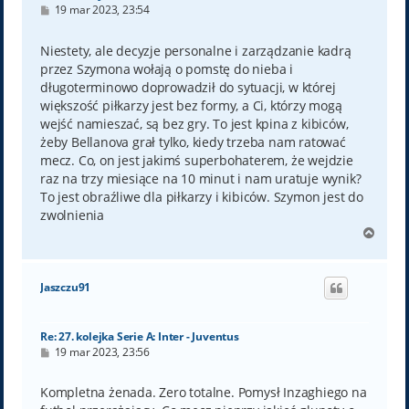
P
19 mar 2023, 23:54
o
s
t
Niestety, ale decyzje personalne i zarządzanie kadrą
przez Szymona wołają o pomstę do nieba i
długoterminowo doprowadził do sytuacji, w której
większość piłkarzy jest bez formy, a Ci, którzy mogą
wejść namieszać, są bez gry. To jest kpina z kibiców,
żeby Bellanova grał tylko, kiedy trzeba nam ratować
mecz. Co, on jest jakimś superbohaterem, że wejdzie
raz na trzy miesiące na 10 minut i nam uratuje wynik?
To jest obraźliwe dla piłkarzy i kibiców. Szymon jest do
zwolnienia
N
a
g
ó
Jaszczu91
r
ę
Re: 27. kolejka Serie A: Inter - Juventus
P
19 mar 2023, 23:56
o
s
t
Kompletna żenada. Zero totalne. Pomysł Inzaghiego na