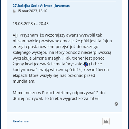
27. kolejka Serie A: Inter - Juventus
P
15 mar 2023, 18:10
o
s
t
19.03.2023 r., 20:45
Ajj! Przyznam, że wczorajszy awans wyzwolił tak
niesamowicie pozytywne emocje, że póki jest ta fajna
energia postanowiłem przejść już do naszego
kolejnego występu, na który ponoć z niecierpliwością
wyczekuje Simone Inzaghi. Tak, trener jest ponoć
żądny krwi (oczywiście metaforycznie
) i chce
kontynuować swoją wiosenną ścieżkę rewanżów na
ekipach, które ważyły się nas pokonać przed
mundialem.
Mimo meczu w Porto będziemy odpoczywać 2 dni
dłużej niż rywal. To trzeba wygrać! Forza Inter!
N
a
g
ó
Kredence
r
ę