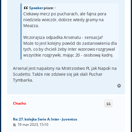
t
Speaker
pisze:
↑
Ciekawy mecz po pucharach, ale fajna pora
niedziela wieczór, dobrze wtedy gramy na
Meazza.
Wczorajsza odpadka Arsenalu - sensacja?
Może to jest kolejny powód do zastanowienia dla
tych, co by chcieli żeby Inter wzorowo rozgrywał
wszystkie rozgrywki, mając 20 - osobową kadrę.
Arsenal jest napalony na Mistrzostwo PL jak Napoli na
Scudetto. Także nie zdziwie się jak olali Puchar
Tymbarka.
N
a
g
ó
Chuchu
r
ę
Re: 27. kolejka Serie A: Inter - Juventus
P
19 mar 2023, 15:10
o