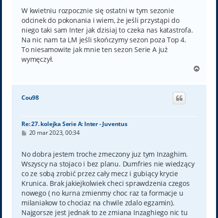
W kwietniu rozpocznie się ostatni w tym sezonie
odcinek do pokonania i wiem, że jeśli przystąpi do
niego taki sam Inter jak dzisiaj to czeka nas katastrofa.
Na nic nam ta LM jeśli skończymy sezon poza Top 4.
To niesamowite jak mnie ten sezon Serie A już
wymęczył.
N
a
g
ó
Cou98
r
ę
Re: 27. kolejka Serie A: Inter - Juventus
P
20 mar 2023, 00:34
o
s
t
No dobra jestem troche zmeczony juz tym Inzaghim.
Wszyscy na stojaco i bez planu. Dumfries nie wiedzący
co ze sobą zrobić przez cały mecz i gubiący krycie
Krunica. Brak jakiejkolwiek checi sprawdzenia czegos
nowego ( no kurna zmienmy choc raz ta formacje u
milaniakow to chociaz na chwile zdalo egzamin).
Najgorsze jest jednak to ze zmiana Inzaghiego nic tu