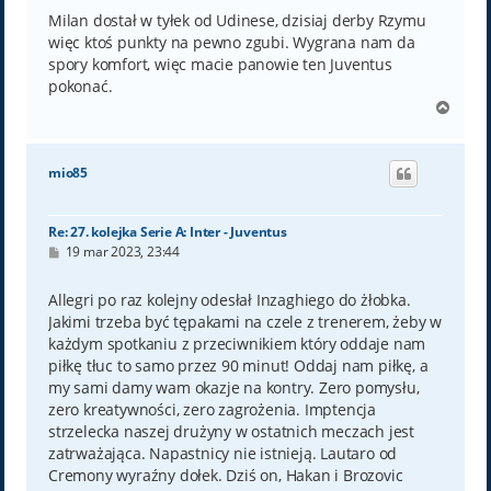
s
t
Milan dostał w tyłek od Udinese, dzisiaj derby Rzymu
więc ktoś punkty na pewno zgubi. Wygrana nam da
spory komfort, więc macie panowie ten Juventus
pokonać.
N
a
g
ó
mio85
r
ę
Re: 27. kolejka Serie A: Inter - Juventus
P
19 mar 2023, 23:44
o
s
t
Allegri po raz kolejny odesłał Inzaghiego do żłobka.
Jakimi trzeba być tępakami na czele z trenerem, żeby w
każdym spotkaniu z przeciwnikiem który oddaje nam
piłkę tłuc to samo przez 90 minut! Oddaj nam piłkę, a
my sami damy wam okazje na kontry. Zero pomysłu,
zero kreatywności, zero zagrożenia. Imptencja
strzelecka naszej drużyny w ostatnich meczach jest
zatrważająca. Napastnicy nie istnieją. Lautaro od
Cremony wyraźny dołek. Dziś on, Hakan i Brozovic