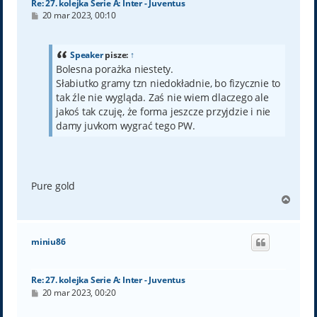
Re: 27. kolejka Serie A: Inter - Juventus
P
20 mar 2023, 00:10
o
s
t
Speaker
pisze:
↑
Bolesna porażka niestety.
Słabiutko gramy tzn niedokładnie, bo fizycznie to
tak źle nie wygląda. Zaś nie wiem dlaczego ale
jakoś tak czuję, że forma jeszcze przyjdzie i nie
damy juvkom wygrać tego PW.
Pure gold
N
a
g
ó
miniu86
r
ę
Re: 27. kolejka Serie A: Inter - Juventus
P
20 mar 2023, 00:20
o
s