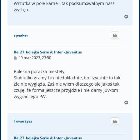
t
Wrzutka w pole karne - tak podsumowałbym nasz
występ.
N
a
g
ó
speaker
r
ę
Re: 27. kolejka Serie A: Inter - Juventus
P
19 mar 2023, 23:50
o
s
t
Bolesna porażka niestety.
Słabiutko gramy tzn niedokładnie, bo fizycznie to tak
źle nie wygląda. Zaś nie wiem dlaczego ale jakoś tak
czuję, że forma jeszcze przyjdzie i nie damy juvkom
wygrać tego PW.
N
a
g
ó
Towarzysz
r
ę
Re: 27. kolejka Serie A: Inter - Juventus