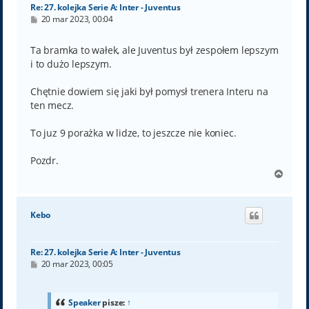
Re: 27. kolejka Serie A: Inter - Juventus
P
20 mar 2023, 00:04
o
s
t
Ta bramka to wałek, ale Juventus był zespołem lepszym
i to dużo lepszym.
Chętnie dowiem się jaki był pomysł trenera Interu na
ten mecz.
To juz 9 porażka w lidze, to jeszcze nie koniec.
Pozdr.
N
a
g
ó
Kebo
r
ę
Re: 27. kolejka Serie A: Inter - Juventus
P
20 mar 2023, 00:05
o
s
t
Speaker
pisze:
↑