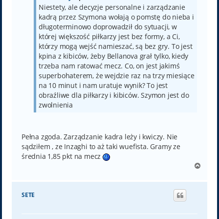
Niestety, ale decyzje personalne i zarządzanie
kadrą przez Szymona wołają o pomstę do nieba i
długoterminowo doprowadził do sytuacji, w
której większość piłkarzy jest bez formy, a Ci,
którzy mogą wejść namieszać, są bez gry. To jest
kpina z kibiców, żeby Bellanova grał tylko, kiedy
trzeba nam ratować mecz. Co, on jest jakimś
superbohaterem, że wejdzie raz na trzy miesiące
na 10 minut i nam uratuje wynik? To jest
obraźliwe dla piłkarzy i kibiców. Szymon jest do
zwolnienia
Pełna zgoda. Zarządzanie kadra leży i kwiczy. Nie
sądziłem , ze Inzaghi to aż taki wuefista. Gramy ze
średnia 1,85 pkt na mecz
N
a
g
ó
SETE
r
ę