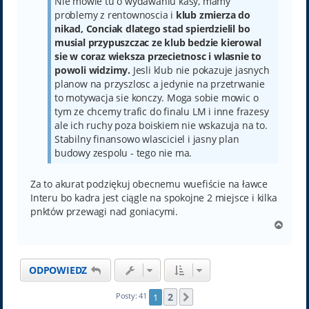
Nie mowie tu o wydawaniu kasy, mamy
problemy z rentownoscia i
klub zmierza do
nikad, Conciak dlatego stad spierdzielil bo
musial przypuszczac ze klub bedzie kierowal
sie w coraz wieksza przecietnosc i wlasnie to
powoli widzimy.
Jesli klub nie pokazuje jasnych
planow na przyszlosc a jedynie na przetrwanie
to motywacja sie konczy. Moga sobie mowic o
tym ze chcemy trafic do finalu LM i inne frazesy
ale ich ruchy poza boiskiem nie wskazuja na to.
Stabilny finansowo wlasciciel i jasny plan
budowy zespolu - tego nie ma.
Za to akurat podziękuj obecnemu wuefiście na ławce
Interu bo kadra jest ciągle na spokojne 2 miejsce i kilka
pnktów przewagi nad goniacymi.
N
a
g
ó
ODPOWIEDZ
r
ę
2
Posty: 41
1
Następna