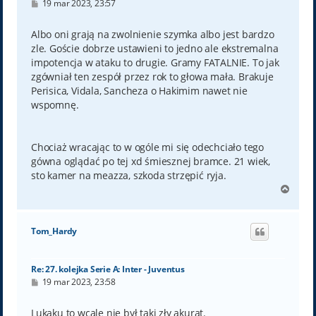
P
19 mar 2023, 23:57
o
s
t
Albo oni grają na zwolnienie szymka albo jest bardzo
zle. Goście dobrze ustawieni to jedno ale ekstremalna
impotencja w ataku to drugie. Gramy FATALNIE. To jak
zgówniał ten zespół przez rok to głowa mała. Brakuje
Perisica, Vidala, Sancheza o Hakimim nawet nie
wspomnę.
Chociaż wracając to w ogóle mi się odechciało tego
gówna oglądać po tej xd śmiesznej bramce. 21 wiek,
sto kamer na meazza, szkoda strzępić ryja.
N
a
g
ó
Tom_Hardy
r
ę
Re: 27. kolejka Serie A: Inter - Juventus
P
19 mar 2023, 23:58
o
s
t
Lukaku to wcale nie był taki zły akurat.