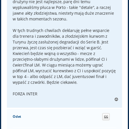
drużyny nie jest najlepsze, parę dni temu
wypluwaliśmy płuca w Porto - takie "detale", a raczej
jawne akty złodziejstwa, niestety mają duże znaczenie
w takich momentach sezonu.
W tych trudnych chwilach deklaruję pełne wsparcie
dla trenera i zawodników, a złodziejskim kurwom z
Turynu życzę zasłużonej degradacji do Serie B. Jest
przerwa, jest czas się pozbierać i wziąć w garść.
Kwiecień będzie wojną o wszystko - mecze z
przeciętno-słabymi drużynami w lidze, półfinał CI i
ćwierćfinał LM. W ciągu miesiąca możemy ugrać
półfinał LM, wyrzucić kurewstwo z CI i uspokoić pozycję
w top 4 - albo odpaść z LM, dać juventusowi finał i
wypaść z czwórki. Będzie ciekawie.
FORZA INTER
N
a
g
ó
Odet
r
ę