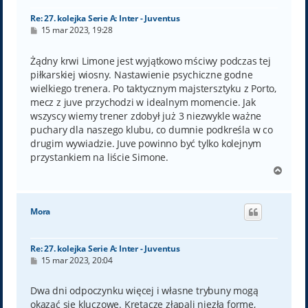
Re: 27. kolejka Serie A: Inter - Juventus
P
15 mar 2023, 19:28
o
s
t
Żądny krwi Limone jest wyjątkowo mściwy podczas tej
piłkarskiej wiosny. Nastawienie psychiczne godne
wielkiego trenera. Po taktycznym majstersztyku z Porto,
mecz z juve przychodzi w idealnym momencie. Jak
wszyscy wiemy trener zdobył już 3 niezwykle ważne
puchary dla naszego klubu, co dumnie podkreśla w co
drugim wywiadzie. Juve powinno być tylko kolejnym
przystankiem na liście Simone.
N
a
g
ó
Mora
r
ę
Re: 27. kolejka Serie A: Inter - Juventus
P
15 mar 2023, 20:04
o
s
t
Dwa dni odpoczynku więcej i własne trybuny mogą
okazać się kluczowe. Krętacze złapali niezłą formę,