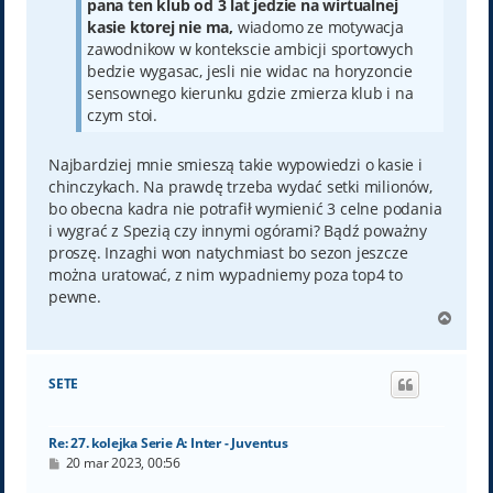
pana ten klub od 3 lat jedzie na wirtualnej
kasie ktorej nie ma,
wiadomo ze motywacja
zawodnikow w kontekscie ambicji sportowych
bedzie wygasac, jesli nie widac na horyzoncie
sensownego kierunku gdzie zmierza klub i na
czym stoi.
Najbardziej mnie smieszą takie wypowiedzi o kasie i
chinczykach. Na prawdę trzeba wydać setki milionów,
bo obecna kadra nie potrafił wymienić 3 celne podania
i wygrać z Spezią czy innymi ogórami? Bądź poważny
proszę. Inzaghi won natychmiast bo sezon jeszcze
można uratować, z nim wypadniemy poza top4 to
pewne.
N
a
g
ó
SETE
r
ę
Re: 27. kolejka Serie A: Inter - Juventus
P
20 mar 2023, 00:56
o
s