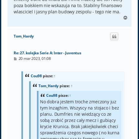
poza boiskiem nie wskazuja na to. Stabilny finansowo
wlasciciel i jasny plan budowy zespolu - tego nie ma.
N
a
g
ó
Tom_Hardy
r
ę
Re: 27. kolejka Serie A: Inter - Juventus
P
20 mar 2023, 01:08
o
s
t
Cou98
pisze:
↑
Tom_Hardy
pisze:
↑
Cou98
pisze:
↑
No dobra jestem troche zmeczony juz
tym Inzaghim. Wszyscy na stojaco i bez
planu. Dumfries nie wiedzący co ze
sobą zrobić przez cały mecz i gubiący
krycie Krunica. Brak jakiejkolwiek checi
sprawdzenia czegos nowego ( no kurna
zmienmy choc raz ta formacje u