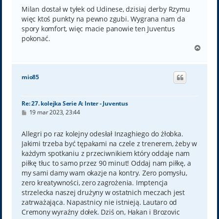
s
t
Milan dostał w tyłek od Udinese, dzisiaj derby Rzymu
więc ktoś punkty na pewno zgubi. Wygrana nam da
spory komfort, więc macie panowie ten Juventus
pokonać.
N
a
g
ó
mio85
r
ę
Re: 27. kolejka Serie A: Inter - Juventus
P
19 mar 2023, 23:44
o
s
t
Allegri po raz kolejny odesłał Inzaghiego do żłobka.
Jakimi trzeba być tępakami na czele z trenerem, żeby w
każdym spotkaniu z przeciwnikiem który oddaje nam
piłkę tłuc to samo przez 90 minut! Oddaj nam piłkę, a
my sami damy wam okazje na kontry. Zero pomysłu,
zero kreatywności, zero zagrożenia. Imptencja
strzelecka naszej drużyny w ostatnich meczach jest
zatrważająca. Napastnicy nie istnieją. Lautaro od
Cremony wyraźny dołek. Dziś on, Hakan i Brozovic