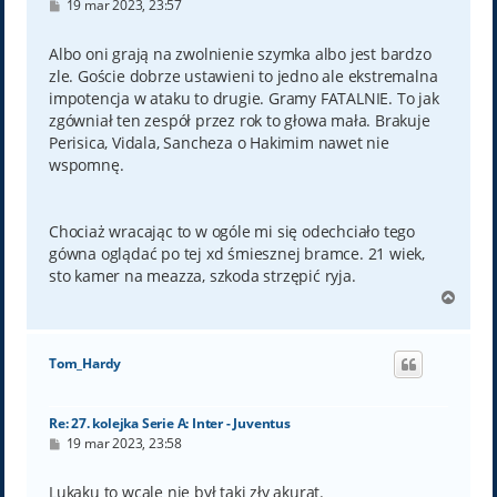
P
19 mar 2023, 23:57
o
s
t
Albo oni grają na zwolnienie szymka albo jest bardzo
zle. Goście dobrze ustawieni to jedno ale ekstremalna
impotencja w ataku to drugie. Gramy FATALNIE. To jak
zgówniał ten zespół przez rok to głowa mała. Brakuje
Perisica, Vidala, Sancheza o Hakimim nawet nie
wspomnę.
Chociaż wracając to w ogóle mi się odechciało tego
gówna oglądać po tej xd śmiesznej bramce. 21 wiek,
sto kamer na meazza, szkoda strzępić ryja.
N
a
g
ó
Tom_Hardy
r
ę
Re: 27. kolejka Serie A: Inter - Juventus
P
19 mar 2023, 23:58
o
s
t
Lukaku to wcale nie był taki zły akurat.