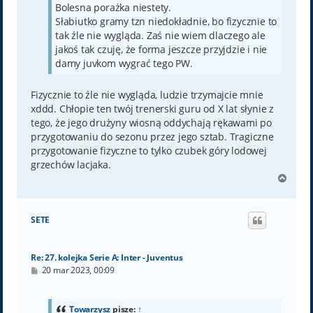
Bolesna porażka niestety.
Słabiutko gramy tzn niedokładnie, bo fizycznie to
tak źle nie wygląda. Zaś nie wiem dlaczego ale
jakoś tak czuję, że forma jeszcze przyjdzie i nie
damy juvkom wygrać tego PW.
Fizycznie to źle nie wygląda, ludzie trzymajcie mnie
xddd. Chłopie ten twój trenerski guru od X lat słynie z
tego, że jego drużyny wiosną oddychają rękawami po
przygotowaniu do sezonu przez jego sztab. Tragiczne
przygotowanie fizyczne to tylko czubek góry lodowej
grzechów lacjaka.
N
a
g
ó
SETE
r
ę
Re: 27. kolejka Serie A: Inter - Juventus
P
20 mar 2023, 00:09
o
s
t
Towarzysz
pisze:
↑