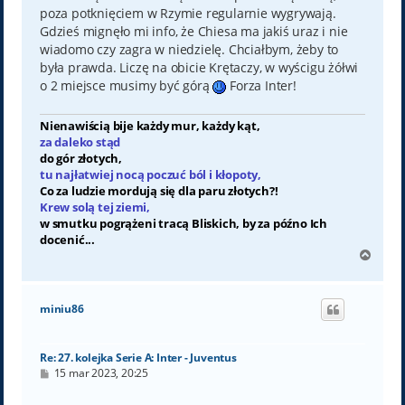
poza potknięciem w Rzymie regularnie wygrywają.
Gdzieś mignęło mi info, że Chiesa ma jakiś uraz i nie
wiadomo czy zagra w niedzielę. Chciałbym, żeby to
była prawda. Liczę na obicie Krętaczy, w wyścigu żółwi
o 2 miejsce musimy być górą
Forza Inter!
Nienawiścią bije każdy mur, każdy kąt,
za daleko stąd
do gór złotych,
tu najłatwiej nocą poczuć ból i kłopoty,
Co za ludzie mordują się dla paru złotych?!
Krew solą tej ziemi,
w smutku pogrążeni tracą Bliskich, by za późno Ich
docenić...
N
a
g
ó
miniu86
r
ę
Re: 27. kolejka Serie A: Inter - Juventus
P
15 mar 2023, 20:25
o
s