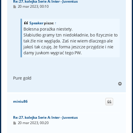
Re: 27. kolejka Serie A: Inter - Juventus
P
20 mar 2023, 00:10
o
s
t
Speaker
pisze:
↑
Bolesna porażka niestety.
Słabiutko gramy tzn niedokładnie, bo fizycznie to
tak źle nie wygląda. Zaś nie wiem dlaczego ale
jakoś tak czuję, że forma jeszcze przyjdzie i nie
damy juvkom wygrać tego PW.
Pure gold
N
a
g
ó
miniu86
r
ę
Re: 27. kolejka Serie A: Inter - Juventus
P
20 mar 2023, 00:20
o
s