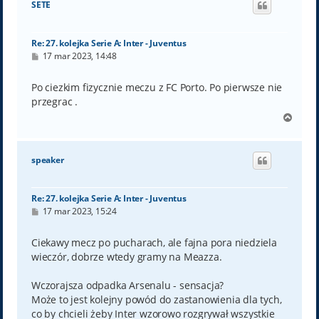
SETE
r
ę
Re: 27. kolejka Serie A: Inter - Juventus
P
17 mar 2023, 14:48
o
s
t
Po ciezkim fizycznie meczu z FC Porto. Po pierwsze nie
przegrac .
N
a
g
ó
speaker
r
ę
Re: 27. kolejka Serie A: Inter - Juventus
P
17 mar 2023, 15:24
o
s
t
Ciekawy mecz po pucharach, ale fajna pora niedziela
wieczór, dobrze wtedy gramy na Meazza.
Wczorajsza odpadka Arsenalu - sensacja?
Może to jest kolejny powód do zastanowienia dla tych,
co by chcieli żeby Inter wzorowo rozgrywał wszystkie