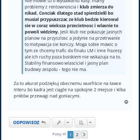
Nie mowie tu o wydawaniu kasy, mamy
problemy z rentownoscia i
klub zmierza do
nikad, Conciak dlatego stad spierdzielil bo
musial przypuszczac ze klub bedzie kierowal
sie w coraz wieksza przecietnosc i wlasnie to
powoli widzimy.
Jesli klub nie pokazuje jasnych
planow na przyszlosc a jedynie na przetrwanie
to motywacja sie konczy. Moga sobie mowic o
tym ze chcemy trafic do finalu LM i inne frazesy
ale ich ruchy poza boiskiem nie wskazuja na to.
Stabilny finansowo wlasciciel i jasny plan
budowy zespolu - tego nie ma.
Za to akurat podziękuj obecnemu wuefiście na ławce
Interu bo kadra jest ciągle na spokojne 2 miejsce i kilka
pnktów przewagi nad goniacymi.
N
a
g
ó
ODPOWIEDZ
r
ę
2
Posty: 41
1
Następna