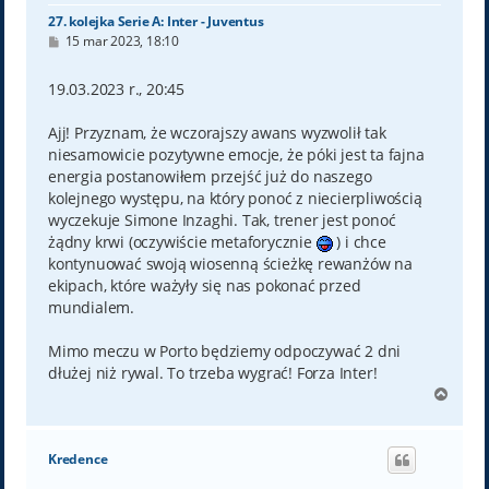
27. kolejka Serie A: Inter - Juventus
P
15 mar 2023, 18:10
o
s
t
19.03.2023 r., 20:45
Ajj! Przyznam, że wczorajszy awans wyzwolił tak
niesamowicie pozytywne emocje, że póki jest ta fajna
energia postanowiłem przejść już do naszego
kolejnego występu, na który ponoć z niecierpliwością
wyczekuje Simone Inzaghi. Tak, trener jest ponoć
żądny krwi (oczywiście metaforycznie
) i chce
kontynuować swoją wiosenną ścieżkę rewanżów na
ekipach, które ważyły się nas pokonać przed
mundialem.
Mimo meczu w Porto będziemy odpoczywać 2 dni
dłużej niż rywal. To trzeba wygrać! Forza Inter!
N
a
g
ó
Kredence
r
ę