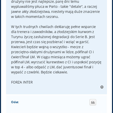
drużyny nie jest najlepsze, parę dni temu
wypluwaliśmy płuca w Porto - takie "detale", a raczej
jawne akty złodziejstwa, niestety mają duże znaczenie
w takich momentach sezonu.
W tych trudnych chwilach deklaruję pełne wsparcie
dla trenera i zawodników, a złodziejskim kurwom z
Turynu życzę zasłużonej degradacji do Serie B. Jest
przerwa, jest czas się pozbierać i wziąć w garść.
Kwiecień będzie wojną o wszystko - mecze z
przeciętno-słabymi drużynami w lidze, półfinał CI i
ćwierćfinał LM. W ciągu miesiąca możemy ugrać
półfinał LM, wyrzucić kurewstwo z CI i uspokoić pozycję
w top 4 - albo odpaść z LM, dać juventusowi finał i
wypaść z czwórki. Będzie ciekawie.
FORZA INTER
N
a
g
ó
Odet
r
ę