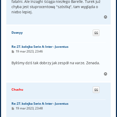
fatalni. Ale Inzaghi ściąga niezłego Barelle. Turek już
chyba jest stuprocentową "szóstką", tam wygląda o
niebo lepiej.
N
a
g
ó
Dzonyy
r
ę
Re: 27. kolejka Serie A: Inter - Juventus
P
19 mar 2023, 23:46
o
s
t
Byliśmy dziś tak dobrzy jak zespół na varze. Zenada.
N
a
g
ó
Chuchu
r
ę
Re: 27. kolejka Serie A: Inter - Juventus
P
19 mar 2023, 23:48
o
s