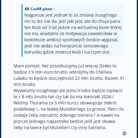
t
Cou98
pisze:
↑
Najgorsze jest jednak to ze zmiana Inzaghiego
nic tu tez nie da. Jest jaki jest, ale do chuja pana
ten klub od 3 lat jedzie na wirtualnej kasie ktorej
nie ma, wiadomo ze motywacja zawodnikow w
kontekscie ambicji sportowych bedzie wygasac,
jesli nie widac na horyzoncie sensownego
kierunku gdzie zmierza klub i na czym stoi.
Mam pomysł. Nie przedłużajmy już więcej Dzeko to
będzie z 9 mln euro brutto, odeslijmy do Chelsea
Lukaku to będzie oszczędność 22 mln brutto. Razem 31
mln brutto.
Wywalamy Inzaghiego ale jemu trzeba będzie zapłacić
te z 8 mln brutto tak czy tak bo ma kontrakt 2024:/
Weźmy Thurama za 5 mln euro ( obowiązuje dekret
podatkowy ) , na ławkę Mulatteriego za grosze. Patrz ile
zostaje żeby zatrudnić dobrego trenera ? A nawet na
jeszcze jednego napastnika bedzie jeśli jest obawa
żeby na ławce był Mulattieri czy inny Satriano.
N