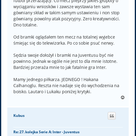
futbol przerażający. Co mecz pieprzy jakieś głupoty o
wyciąganiu wniosków i zawsze wystawia ten sam
gówniany skład w takim samym ustawieniu i non stop
gówniany, powolny atak pozycyjny. Zero kreatywności.
Dno totalne.
Od bramki oglądałem ten mecz na totalnej wyjebce
śmiejąc się do telewizorka. Po co sobie psuć nerwy.
Sędzia swoje dołożył i bramki na Juventusu być nie
powinno. Jednak w ogóle nie jest to dla mnie istotne.
Bardziej przeraża mnie to jak fatalnie gra Inter.
Mamy jednego piłkarza. JEDNEGO ! Hakana
Calhanoglu. Reszta nie nadaje się do wychodzenia na
boisko. Lautaro i Lukaku poniżej krytyki.
N
a
g
ó
Kubus
r
ę
Re: 27. kolejka Serie A: Inter - Juventus