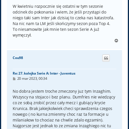
W kwietniu rozpocznie się ostatni w tym sezonie
odcinek do pokonania i wiem, że jeśli przystąpi do
niego taki sam Inter jak dzisiaj to czeka nas katastrofa.
Na nic nam ta LM jeśli skończymy sezon poza Top 4.
To niesamowite jak mnie ten sezon Serie A już
wymęczył.
N
a
g
ó
Cou98
r
ę
Re: 27. kolejka Serie A: Inter - Juventus
P
20 mar 2023, 00:34
o
s
t
No dobra jestem troche zmeczony juz tym Inzaghim.
Wszyscy na stojaco i bez planu. Dumfries nie wiedzący
co ze sobą zrobić przez cały mecz i gubiący krycie
Krunica. Brak jakiejkolwiek checi sprawdzenia czegos
nowego ( no kurna zmienmy choc raz ta formacje u
milaniakow to chociaz na chwile zdalo egzamin).
Najgorsze jest jednak to ze zmiana Inzaghiego nic tu