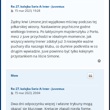
Re: 27. kolejka Serie A: Inter - Juventus
P
15 mar 2023, 19:28
o
s
t
Żądny krwi Limone jest wyjątkowo mściwy podczas tej
piłkarskiej wiosny. Nastawienie psychiczne godne
wielkiego trenera. Po taktycznym majstersztyku z Porto,
mecz z juve przychodzi w idealnym momencie. Jak
wszyscy wiemy trener zdobył już 3 niezwykle ważne
puchary dla naszego klubu, co dumnie podkreśla w co
drugim wywiadzie. Juve powinno być tylko kolejnym
przystankiem na liście Simone.
N
a
g
ó
Mora
r
ę
Re: 27. kolejka Serie A: Inter - Juventus
P
15 mar 2023, 20:04
o
s
t
Dwa dni odpoczynku więcej i własne trybuny mogą
okazać się kluczowe. Krętacze złapali niezłą formę,