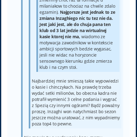
milaniakow to chociaz na chwile zdalo
egzamin).
Najgorsze jest jednak to ze
zmiana Inzaghiego nic tu tez nie da.
Jest jaki jest, ale do chuja pana ten
klub od 3 lat jedzie na wirtualnej
kasie ktorej nie ma,
wiadomo ze
motywacja zawodnikow w kontekscie
ambicji sportowych bedzie wygasac,
jesli nie widac na horyzoncie
sensownego kierunku gdzie zmierza
klub i na czym stoi.
Najbardziej mnie smieszą takie wypowiedzi
o kasie i chinczykach. Na prawdę trzeba
wydać setki milionów, bo obecna kadra nie
potrafił wymienić 3 celne podania i wygrać
z Spezią czy innymi ogórami? Bądź poważny
proszę. Inzaghi won natychmiast bo sezon
jeszcze można uratować, z nim wypadniemy
poza top4 to pewne.