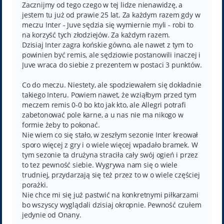
t
Zacznijmy od tego czego w tej lidze nienawidzę, a
jestem tu już od prawie 25 lat. Za każdym razem gdy w
meczu Inter - Juve sędzia się wymiernie myli - robi to
na korzyść tych złodziejów. Za każdym razem.
Dzisiaj Inter zagra końskie gówno, ale nawet z tym to
powinien być remis, ale sędziowie postanowili inaczej i
Juve wraca do siebie z prezentem w postaci 3 punktów.
Co do meczu. Niestety, ale spodziewałem się dokładnie
takiego Interu. Powiem nawet, że wziąłbym przed tym
meczem remis 0-0 bo kto jak kto, ale Allegri potrafi
zabetonować pole karne, a u nas nie ma nikogo w
formie żeby to pokonać.
Nie wiem co się stało, w zeszłym sezonie Inter kreował
sporo więcej z gry i o wiele więcej wpadało bramek. W
tym sezonie ta drużyna straciła cały swój ogień i przez
to tez pewność siebie. Wygrywa nam się o wiele
trudniej, przydarzają się też przez to w o wiele częściej
porażki.
Nie chce mi się już pastwić na konkretnymi piłkarzami
bo wszyscy wyglądali dzisiaj okropnie. Pewność czułem
jedynie od Onany.