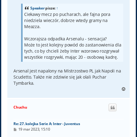
t
Speaker
pisze:
↑
Ciekawy mecz po pucharach, ale fajna pora
niedziela wieczór, dobrze wtedy gramy na
Meazza.
Wczorajsza odpadka Arsenalu - sensacja?
Może to jest kolejny powód do zastanowienia dla
tych, co by chcieli żeby Inter wzorowo rozgrywał
wszystkie rozgrywki, mając 20 - osobową kadrę.
Arsenal jest napalony na Mistrzostwo PL jak Napoli na
Scudetto. Także nie zdziwie się jak olali Puchar
Tymbarka.
N
a
g
ó
Chuchu
r
ę
Re: 27. kolejka Serie A: Inter - Juventus
P
19 mar 2023, 15:10
o