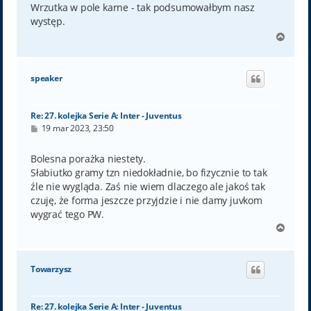
t
Wrzutka w pole karne - tak podsumowałbym nasz
występ.
N
a
g
ó
speaker
r
ę
Re: 27. kolejka Serie A: Inter - Juventus
P
19 mar 2023, 23:50
o
s
t
Bolesna porażka niestety.
Słabiutko gramy tzn niedokładnie, bo fizycznie to tak
źle nie wygląda. Zaś nie wiem dlaczego ale jakoś tak
czuję, że forma jeszcze przyjdzie i nie damy juvkom
wygrać tego PW.
N
a
g
ó
Towarzysz
r
ę
Re: 27. kolejka Serie A: Inter - Juventus