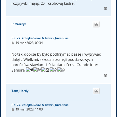
rozgrywki, mając 20 - osobową kadrę.
N
a
g
ó
IntNarcyz
r
ę
Re: 27. kolejka Serie A: Inter - Juventus
P
19 mar 2023, 09:34
o
s
t
No tak ,dobrze by było podtrzymać passę i wygrywać
dalej z Wielkimi, szkoda absensji podstawowych
obrońców, stawiam 1-0 Lautaro, Forza Grande Inter
Sempre
N
a
g
ó
Tom_Hardy
r
ę
Re: 27. kolejka Serie A: Inter - Juventus
P
19 mar 2023, 11:03
o
s