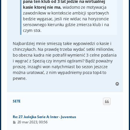
pana ten klub od 3 lat jedzie na wirtualnej
kasie ktorej nie ma,
wiadomo ze motywacja
zawodnikow w kontekscie ambicji sportowych
bedzie wygasac, jesli nie widac na horyzoncie
sensownego kierunku gdzie zmierza klub i na
czym stoi.
Najbardziej mnie smieszą takie wypowiedzi o kasie i
chinczykach. Na prawdę trzeba wydać setki milionów,
bo obecna kadra nie potrafił wymienić 3 celne podania
i wygrać z Spezią czy innymi ogórami? Bądź poważny
proszę. Inzaghi won natychmiast bo sezon jeszcze
można uratować, z nim wypadniemy poza top4 to
pewne.
N
a
g
ó
SETE
r
ę
Re: 27. kolejka Serie A: Inter - Juventus
P
20 mar 2023, 00:56
o
s