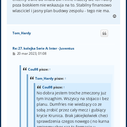
poza boiskiem nie wskazuja na to. Stabilny finansowo
wlasciciel i jasny plan budowy zespolu - tego nie ma.
N
a
g
ó
Tom_Hardy
r
ę
Re: 27. kolejka Serie A: Inter - Juventus
P
20 mar 2023, 01:08
o
s
t
Cou98
pisze:
↑
Tom_Hardy
pisze:
↑
Cou98
pisze:
↑
No dobra jestem troche zmeczony juz
tym Inzaghim. Wszyscy na stojaco i bez
planu. Dumfries nie wiedzący co ze
sobą zrobić przez cały mecz i gubiący
krycie Krunica. Brak jakiejkolwiek checi
sprawdzenia czegos nowego ( no kurna
zmienmy choc raz ta formacje u