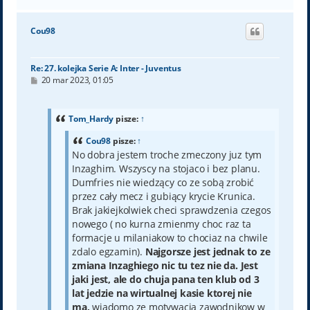
a
g
ó
Cou98
r
ę
Re: 27. kolejka Serie A: Inter - Juventus
P
20 mar 2023, 01:05
o
s
t
Tom_Hardy
pisze:
↑
Cou98
pisze:
↑
No dobra jestem troche zmeczony juz tym
Inzaghim. Wszyscy na stojaco i bez planu.
Dumfries nie wiedzący co ze sobą zrobić
przez cały mecz i gubiący krycie Krunica.
Brak jakiejkolwiek checi sprawdzenia czegos
nowego ( no kurna zmienmy choc raz ta
formacje u milaniakow to chociaz na chwile
zdalo egzamin).
Najgorsze jest jednak to ze
zmiana Inzaghiego nic tu tez nie da. Jest
jaki jest, ale do chuja pana ten klub od 3
lat jedzie na wirtualnej kasie ktorej nie
ma,
wiadomo ze motywacja zawodnikow w