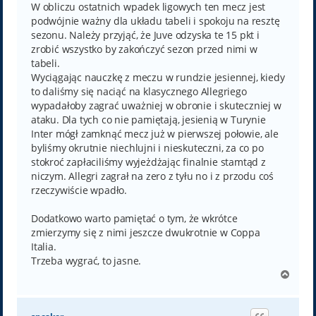
t
W obliczu ostatnich wpadek ligowych ten mecz jest
podwójnie ważny dla układu tabeli i spokoju na resztę
sezonu. Należy przyjąć, że Juve odzyska te 15 pkt i
zrobić wszystko by zakończyć sezon przed nimi w
tabeli.
Wyciągając nauczkę z meczu w rundzie jesiennej, kiedy
to daliśmy się naciąć na klasycznego Allegriego
wypadałoby zagrać uważniej w obronie i skuteczniej w
ataku. Dla tych co nie pamiętają, jesienią w Turynie
Inter mógł zamknąć mecz już w pierwszej połowie, ale
byliśmy okrutnie niechlujni i nieskuteczni, za co po
stokroć zapłaciliśmy wyjeżdżając finalnie stamtąd z
niczym. Allegri zagrał na zero z tyłu no i z przodu coś
rzeczywiście wpadło.
Dodatkowo warto pamiętać o tym, że wkrótce
zmierzymy się z nimi jeszcze dwukrotnie w Coppa
Italia.
Trzeba wygrać, to jasne.
N
a
g
ó