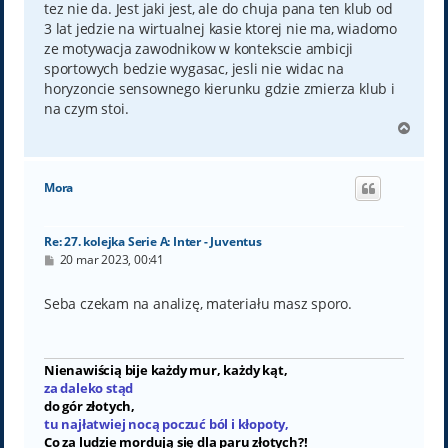
tez nie da. Jest jaki jest, ale do chuja pana ten klub od
3 lat jedzie na wirtualnej kasie ktorej nie ma, wiadomo
ze motywacja zawodnikow w kontekscie ambicji
sportowych bedzie wygasac, jesli nie widac na
horyzoncie sensownego kierunku gdzie zmierza klub i
na czym stoi.
N
a
g
ó
Mora
r
ę
Re: 27. kolejka Serie A: Inter - Juventus
P
20 mar 2023, 00:41
o
s
t
Seba czekam na analizę, materiału masz sporo.
Nienawiścią bije każdy mur, każdy kąt,
za daleko stąd
do gór złotych,
tu najłatwiej nocą poczuć ból i kłopoty,
Co za ludzie mordują się dla paru złotych?!