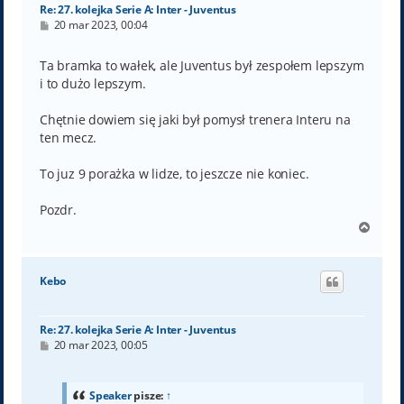
Re: 27. kolejka Serie A: Inter - Juventus
P
20 mar 2023, 00:04
o
s
t
Ta bramka to wałek, ale Juventus był zespołem lepszym
i to dużo lepszym.
Chętnie dowiem się jaki był pomysł trenera Interu na
ten mecz.
To juz 9 porażka w lidze, to jeszcze nie koniec.
Pozdr.
N
a
g
ó
Kebo
r
ę
Re: 27. kolejka Serie A: Inter - Juventus
P
20 mar 2023, 00:05
o
s
t
Speaker
pisze:
↑