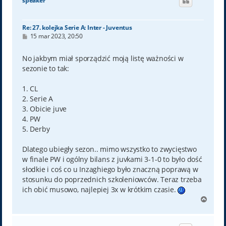
speaker
r
ę
Re: 27. kolejka Serie A: Inter - Juventus
P
15 mar 2023, 20:50
o
s
t
No jakbym miał sporządzić moją listę ważności w
sezonie to tak:
1. CL
2. Serie A
3. Obicie juve
4. PW
5. Derby
Dlatego ubiegły sezon.. mimo wszystko to zwycięstwo
w finale PW i ogólny bilans z juvkami 3-1-0 to było dość
słodkie i coś co u Inzaghiego było znaczną poprawą w
stosunku do poprzednich szkoleniowców. Teraz trzeba
ich obić musowo, najlepiej 3x w krótkim czasie.
N
a
g
ó