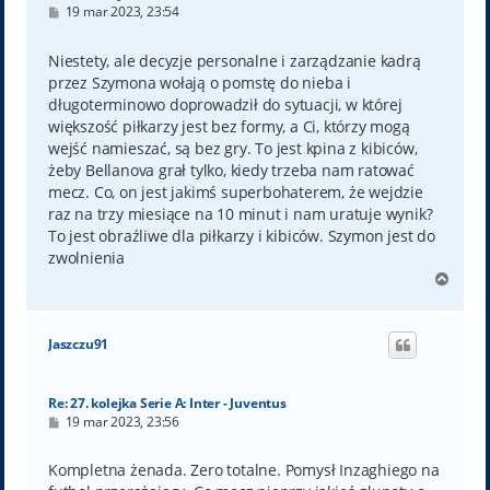
P
19 mar 2023, 23:54
o
s
t
Niestety, ale decyzje personalne i zarządzanie kadrą
przez Szymona wołają o pomstę do nieba i
długoterminowo doprowadził do sytuacji, w której
większość piłkarzy jest bez formy, a Ci, którzy mogą
wejść namieszać, są bez gry. To jest kpina z kibiców,
żeby Bellanova grał tylko, kiedy trzeba nam ratować
mecz. Co, on jest jakimś superbohaterem, że wejdzie
raz na trzy miesiące na 10 minut i nam uratuje wynik?
To jest obraźliwe dla piłkarzy i kibiców. Szymon jest do
zwolnienia
N
a
g
ó
Jaszczu91
r
ę
Re: 27. kolejka Serie A: Inter - Juventus
P
19 mar 2023, 23:56
o
s
t
Kompletna żenada. Zero totalne. Pomysł Inzaghiego na