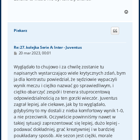
N
a
g
ó
Piekarz
r
ę
Re: 27. kolejka Serie A: Inter - Juventus
P
20 mar 2023, 00:01
o
s
t
Wyglądało to chujowo i za chwilę zostanie tu
napisanych wystarczająco wiele krytycznych zdań, bym
ja dla kontrastu powiedział, że sędziowie wypaczyli
wynik meczu i ciężko nazwać go sprawiedliwym, i
ciężko obarczyć zespół i trenera stuprocentową
odpowiedzialnością za ten gorzki wieczór. Juventus
zagrał lepiej, ale ciekawe, jak by to wyglądało,
gdybyśmy to my dostali z nieba komfortowy wynik 1-0,
a nie przeciwnik. Oczywiście powinniśmy nawet w
takiej sytuacji zaprezentować się lepiej, dużo lepiej -
podawać dokładniej, grać kreatywniej i w bardziej
poukładany sposób. Ale sezon jest ciężki, morale