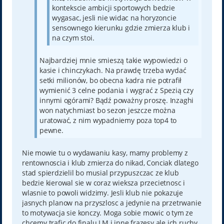
kontekscie ambicji sportowych bedzie
wygasac, jesli nie widac na horyzoncie
sensownego kierunku gdzie zmierza klub i
na czym stoi.
Najbardziej mnie smieszą takie wypowiedzi o
kasie i chinczykach. Na prawdę trzeba wydać
setki milionów, bo obecna kadra nie potrafił
wymienić 3 celne podania i wygrać z Spezią czy
innymi ogórami? Bądź poważny proszę. Inzaghi
won natychmiast bo sezon jeszcze można
uratować, z nim wypadniemy poza top4 to
pewne.
Nie mowie tu o wydawaniu kasy, mamy problemy z
rentownoscia i klub zmierza do nikad, Conciak dlatego
stad spierdzielil bo musial przypuszczac ze klub
bedzie kierowal sie w coraz wieksza przecietnosc i
wlasnie to powoli widzimy. Jesli klub nie pokazuje
jasnych planow na przyszlosc a jedynie na przetrwanie
to motywacja sie konczy. Moga sobie mowic o tym ze
chcemy trafic do finalu LM i inne frazesy ale ich ruchy