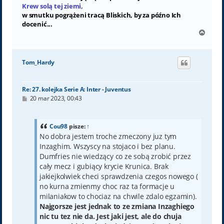
Krew solą tej ziemi,
w smutku pogrążeni tracą Bliskich, by za późno Ich
docenić...
N
a
g
ó
Tom_Hardy
r
ę
Re: 27. kolejka Serie A: Inter - Juventus
P
20 mar 2023, 00:43
o
s
t
Cou98
pisze:
↑
No dobra jestem troche zmeczony juz tym
Inzaghim. Wszyscy na stojaco i bez planu.
Dumfries nie wiedzący co ze sobą zrobić przez
cały mecz i gubiący krycie Krunica. Brak
jakiejkolwiek checi sprawdzenia czegos nowego (
no kurna zmienmy choc raz ta formacje u
milaniakow to chociaz na chwile zdalo egzamin).
Najgorsze jest jednak to ze zmiana Inzaghiego
nic tu tez nie da. Jest jaki jest, ale do chuja