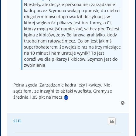
Niestety, ale decyzje personalne i zarządzanie
kadrą przez Szymona wołają o pomstę do nieba i
długoterminowo doprowadził do sytuacji, w
której większość piłkarzy jest bez formy, a Ci,
którzy mogą wejść namieszać, są bez gry. To jest
kpina z kibiców, żeby Bellanova grał tylko, kiedy
trzeba nam ratować mecz. Co, on jest jakimś
superbohaterem, że wejdzie raz na trzy miesiące
na 10 minut i nam uratuje wynik? To jest
obraźliwe dla piłkarzy i kibiców. Szymon jest do
zwolnienia
Pełna zgoda. Zarządzanie kadra leży i kwiczy. Nie
sądziłem , ze Inzaghi to aż taki wuefista. Gramy ze
średnia 1,85 pkt na mecz
N
a
g
ó
SETE
r
ę