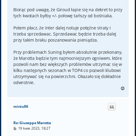
Biorąc pod uwagę, że Giroud łapie się na dekret to przy
tych kwotach byłby +/- połowę tańszy od bośniaka.
Potem płacz, że Inter dalej notuje potężne straty i
trzeba sprzedawac. Sprzedawac będzie trzeba dalej
przy takim braku poszanowania pieniądza.
Przy problemach Suning byłem absolutnie przekonany,
że Marotta będzie tym najmocniejszym ogniwem, które
pozwoli nam bez większych problemów utrzymac się w
kilku następnych sezonach w TOP4 co pozwoli klubowi
utrzymywać się na powierzchni. Okazało się dokładnie
odwrotnie.
N
a
g
ó
miniu86
r
ę
Re: Giuseppe Marotta
P
19 kwie 2023, 18:27
o