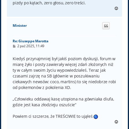
pizdy po kątach, zero głosu, zero treści.
N
a
g
ó
Minister
r
ę
Re: Giuseppe Marotta
P
2 paź 2025, 11:49
o
s
t
Kiedyś przynajmniej był jakiś poziom dyskusji, forum w
miarę żyło i posty zawierały więcej zdań złożonych niż
ty w całym swoim życiu wypowiedziałeś. Teraz jak
czasami zajrzę na SB (głównie w poszukiwaniu
ciekawych newsów: coco, martins) to się niedobrze robi
od pokemonów z pokolenia XD.
„Człowieku oddawaj kasę utopiona na gówniaka diufa,
gdzie jest kasa złodzieju oszuście”
Powiem ci szczerze, że TREŚCIWIE to ująłeś
N
a