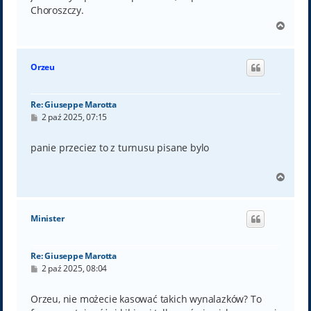
Choroszczy.
N
a
g
ó
Orzeu
r
ę
Re: Giuseppe Marotta
P
2 paź 2025, 07:15
o
s
t
panie przeciez to z turnusu pisane bylo
N
a
g
ó
Minister
r
ę
Re: Giuseppe Marotta
P
2 paź 2025, 08:04
o
s
t
Orzeu, nie możecie kasować takich wynalazków? To