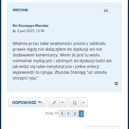
g
ó
MKS1948
r
ę
Re: Giuseppe Marotta
P
2 paź 2025, 12:36
o
s
t
Właśnie przez takie wiadomości prosto z oddziału
prawie nigdy nie dołączyłem do dyskusji ani nie
dodawałem komentarzy. Wiem że jest tu wielu
normalnie myślących i zdolnych do dyskusji ludzi ale
jak widzi się takie merytoryczne i pełne emocji
wypowiedzi to cytując Zbyszka Stonogę "aż szkoda
strzępić ryja."
N
a
g
ó
ODPOWIEDZ
r
ę
1
2
Posty: 73
3
Poprzednia