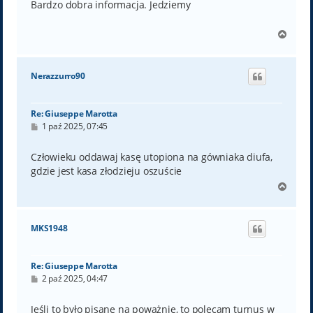
t
Bardzo dobra informacja. Jedziemy
N
a
g
ó
Nerazzurro90
r
ę
Re: Giuseppe Marotta
P
1 paź 2025, 07:45
o
s
t
Człowieku oddawaj kasę utopiona na gówniaka diufa,
gdzie jest kasa złodzieju oszuście
N
a
g
ó
MKS1948
r
ę
Re: Giuseppe Marotta
P
2 paź 2025, 04:47
o
s
t
Jeśli to było pisane na poważnie, to polecam turnus w