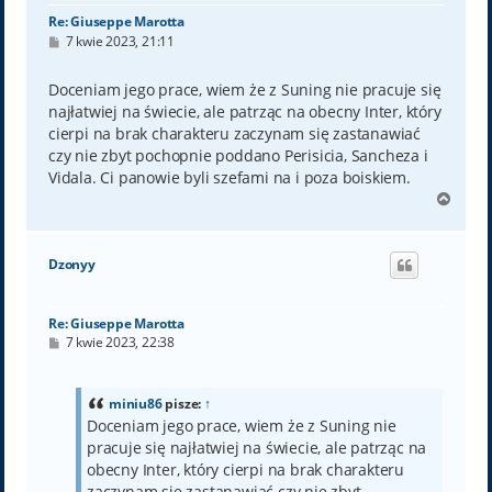
Re: Giuseppe Marotta
P
7 kwie 2023, 21:11
o
s
t
Doceniam jego prace, wiem że z Suning nie pracuje się
najłatwiej na świecie, ale patrząc na obecny Inter, który
cierpi na brak charakteru zaczynam się zastanawiać
czy nie zbyt pochopnie poddano Perisicia, Sancheza i
Vidala. Ci panowie byli szefami na i poza boiskiem.
N
a
g
ó
Dzonyy
r
ę
Re: Giuseppe Marotta
P
7 kwie 2023, 22:38
o
s
t
miniu86
pisze:
↑
Doceniam jego prace, wiem że z Suning nie
pracuje się najłatwiej na świecie, ale patrząc na
obecny Inter, który cierpi na brak charakteru
zaczynam się zastanawiać czy nie zbyt