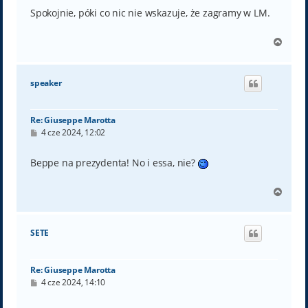
s
t
Spokojnie, póki co nic nie wskazuje, że zagramy w LM.
N
a
g
ó
speaker
r
ę
Re: Giuseppe Marotta
P
4 cze 2024, 12:02
o
s
t
Beppe na prezydenta! No i essa, nie?
N
a
g
ó
SETE
r
ę
Re: Giuseppe Marotta
P
4 cze 2024, 14:10
o
s