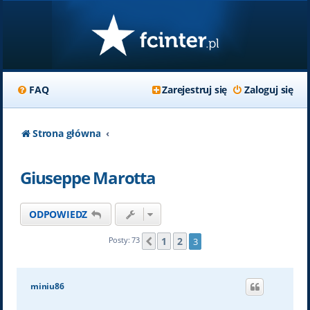
FAQ
Zarejestruj się
Zaloguj się
Strona główna
Giuseppe Marotta
ODPOWIEDZ
1
2
Posty: 73
3
Poprzednia
miniu86