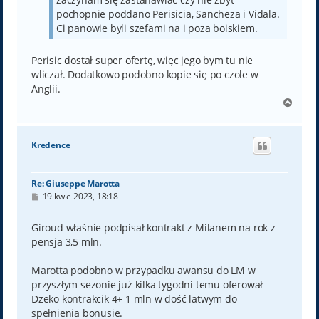
pochopnie poddano Perisicia, Sancheza i Vidala.
Ci panowie byli szefami na i poza boiskiem.
Perisic dostał super ofertę, więc jego bym tu nie
wliczał. Dodatkowo podobno kopie się po czole w
Anglii.
N
a
g
ó
Kredence
r
ę
Re: Giuseppe Marotta
P
19 kwie 2023, 18:18
o
s
t
Giroud właśnie podpisał kontrakt z Milanem na rok z
pensja 3,5 mln.
Marotta podobno w przypadku awansu do LM w
przyszłym sezonie już kilka tygodni temu oferował
Dzeko kontrakcik 4+ 1 mln w dość latwym do
spełnienia bonusie.