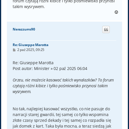
forum czytają różni kibice i tylko pośmiewisko przynosi
takim wysrywem.
N
a
g
ó
Nerazzurro90
r
ę
Re: Giuseppe Marotta
P
2 paź 2025, 09:25
o
s
t
Re: Giuseppe Marotta
Post autor: Minister » 02 paź 2025 06:04
Orzeu, nie możecie kasować takich wynalazków? To forum
czytają różni kibice i tylko pośmiewisko przynosi takim
wysrywem.
No tak, najlepiej kasować wszystko, co nie pasuje do
narracji starej gwardii, tej samej co tylko wspomina
złote czasy sprzed dekady i tej samej co rozpadła się
jak domek z kart. Taka była mocna, a teraz siedzą jak