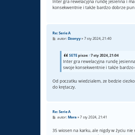
t
Inter gra rewelacyjna rundę jesienna i ma
konsekwentnie i także bardzo dobrze punk
Re: Serie A
P
autor:
Dzonyy
»
7 sty 2024, 21:40
o
s
t
SETE
pisze:
↑
7 sty 2024, 21:04
Inter gra rewelacyjna rundę jesienn
swoje konsekwentnie i także bardzo 
Od poczatku wiedzialem, ze bedzie ciezko 
do krętaczy.
Re: Serie A
P
autor:
Mora
»
7 sty 2024, 21:41
o
s
t
35 wiosen na karku, ale nigdy w życiu nie