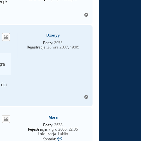
woje
N
a
g
ó
Dzonyy
r
ę
Posty:
2055
Rejestracja:
28 wrz 2007, 19:05
gra
róci
N
a
g
ó
Mora
r
ę
Posty:
2638
Rejestracja:
7 gru 2006, 22:35
Lokalizacja:
Lublin
S
Kontakt: