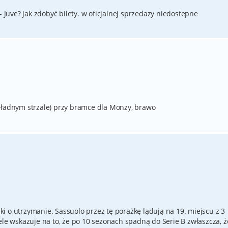
- Juve? jak zdobyć bilety. w oficjalnej sprzedazy niedostepne
 ładnym strzale) przy bramce dla Monzy, brawo
i o utrzymanie. Sassuolo przez tę porażkę lądują na 19. miejscu z 3
ele wskazuje na to, że po 10 sezonach spadną do Serie B zwłaszcza, ż