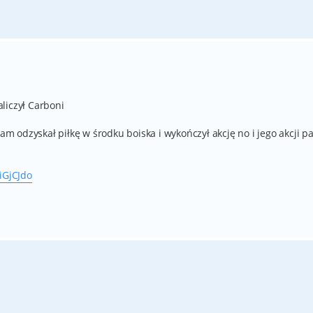
liczył Carboni
sam odzyskał piłkę w środku boiska i wykończył akcję no i jego akcji p
iGjCJdo