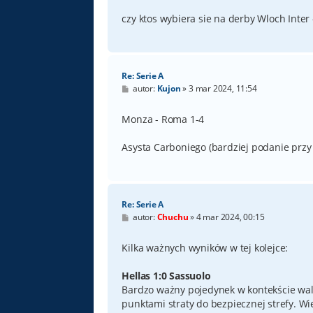
czy ktos wybiera sie na derby Wloch Inter 
Re: Serie A
P
autor:
Kujon
»
3 mar 2024, 11:54
o
s
t
Monza - Roma 1-4
Asysta Carboniego (bardziej podanie przy
Re: Serie A
P
autor:
Chuchu
»
4 mar 2024, 00:15
o
s
t
Kilka ważnych wyników w tej kolejce:
Hellas 1:0 Sassuolo
Bardzo ważny pojedynek w kontekście walk
punktami straty do bezpiecznej strefy. Wi