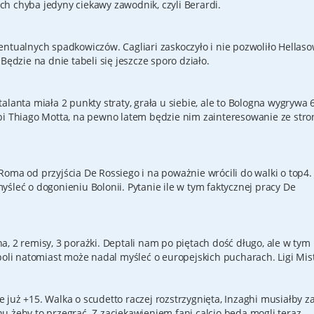
h chyba jedyny ciekawy zawodnik, czyli Berardi.
ntualnych spadkowiczów. Cagliari zaskoczyło i nie pozwoliło Hellaso
Będzie na dnie tabeli się jeszcze sporo działo.
alanta miała 2 punkty straty, grała u siebie, ale to Bologna wygrywa 
bi Thiago Motta, na pewno latem będzie nim zainteresowanie ze stro
oma od przyjścia De Rossiego i na poważnie wrócili do walki o top4. 
śleć o dogonieniu Bolonii. Pytanie ile w tym faktycznej pracy De
, 2 remisy, 3 porażki. Deptali nam po piętach dość długo, ale w tym
apoli natomiast może nadal myśleć o europejskich pucharach. Ligi Mi
zie już +15. Walka o scudetto raczej rozstrzygnięta, Inzaghi musiałby z
u żeby to przegrać. Z zaciekawieniem fani calcio będą mogli teraz