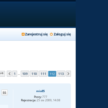
Zarejestruj się
Zaloguj się
Strona
112
z
113
1
109
110
111
113
112
Poprzednia
Następna
…
mio85
Posty:
777
Rejestracja:
25 sie 2009, 14:08