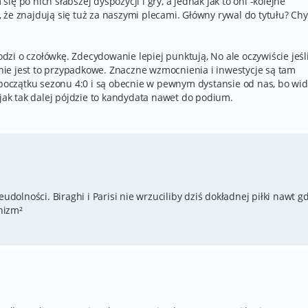
ę po nich słabszej dyspozycji i gry, a jednak jak to oni -kolejne
 że znajdują się tuż za naszymi plecami. Główny rywal do tytułu? Ch
hodzi o czołówkę. Zdecydowanie lepiej punktują, No ale oczywiście jeśl
e nie jest to przypadkowe. Znaczne wzmocnienia i inwestycje są tam
a początku sezonu 4:0 i są obecnie w pewnym dystansie od nas, bo wi
 jak tak dalej pójdzie to kandydata nawet do podium.
eudolności. Biraghi i Parisi nie wrzuciliby dziś dokładnej piłki nawt g
ynizm²