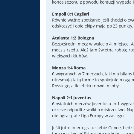
końca sezonu z powodu kontuzji wypada ic
Empoli 0:1 Cagliari
Równie ważne spotkanie jeśli chodzi o ewe
odskoczyć i obie ekipy mają po 23 punkty. 
Atalanta 1:2 Bologna
Bezpośredni mecz w walce o 4. miejsce. At
mecz z rzędu. Ależ tam świetną robotę ro
większych klubów.
Monza 1:4 Roma
6 wygranych w 7 meczach, taki ma bilans R
utrzymają taką formę to spokojnie mogą my
Rossiego, a ile efektu nowej miotły.
Napoli 2:1 Juventus
6 ostatnich meczów Juventusu to 1 wygrana
okresie odpadli z walki o mistrzostwo. N
nie ugrają, ale Liga Europy w zasięgu.
Jeśli jutro Inter ogra u siebie Genoę, będ
teraz wystawiać Primaverę do końca sezon