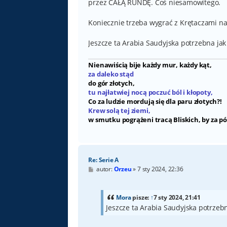
przez CAŁĄ RUNDĘ. Coś niesamowitego.
Koniecznie trzeba wygrać z Krętaczami n
Jeszcze ta Arabia Saudyjska potrzebna jak 
Nienawiścią bije każdy mur, każdy kąt,
za daleko stąd
do gór złotych,
tu najłatwiej nocą poczuć ból i kłopoty,
Co za ludzie mordują się dla paru złotych?!
Krew solą tej ziemi,
w smutku pogrążeni tracą Bliskich, by za pó
Re: Serie A
P
autor:
Orzeu
»
7 sty 2024, 22:36
o
s
t
Mora
pisze:
↑
7 sty 2024, 21:41
Jeszcze ta Arabia Saudyjska potrzebn