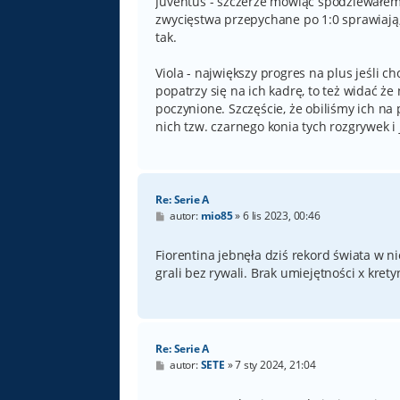
Juventus - szczerze mówiąc spodziewałem si
zwycięstwa przepychane po 1:0 sprawiają,
tak.
Viola - największy progres na plus jeśli c
popatrzy się na ich kadrę, to też widać ż
poczynione. Szczęście, że obiliśmy ich n
nich tzw. czarnego konia tych rozgrywek i
Re: Serie A
P
autor:
mio85
»
6 lis 2023, 00:46
o
s
t
Fiorentina jebnęła dziś rekord świata w ni
grali bez rywali. Brak umiejętności x kret
Re: Serie A
P
autor:
SETE
»
7 sty 2024, 21:04
o
s