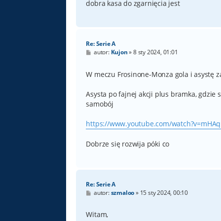
dobra kasa do zgarnięcia jest
Re: Serie A
P
autor:
Kujon
»
8 sty 2024, 01:01
o
s
t
W meczu Frosinone-Monza gola i asystę za
Asysta po fajnej akcji plus bramka, gdzie 
samobój
https://www.youtube.com/watch?v=mHAq
Dobrze się rozwija póki co
Re: Serie A
P
autor:
szmaloo
»
15 sty 2024, 00:10
o
s
t
Witam,