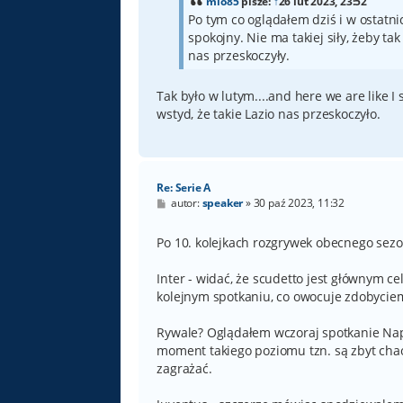
mio85
pisze:
↑
26 lut 2023, 23:52
Po tym co oglądałem dziś i w ostatnic
spokojny. Nie ma takiej siły, żeby
nas przeskoczyły.
Tak było w lutym....and here we are like I
wstyd, że takie Lazio nas przeskoczyło.
Re: Serie A
P
autor:
speaker
»
30 paź 2023, 11:32
o
s
t
Po 10. kolejkach rozgrywek obecnego se
Inter - widać, że scudetto jest głównym c
kolejnym spotkaniu, co owocuje zdobyciem
Rywale? Oglądałem wczoraj spotkanie Napol
moment takiego poziomu tzn. są zbyt chao
zagrażać.