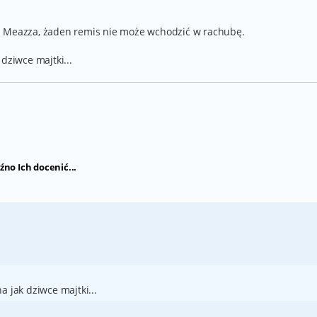
a Meazza, żaden remis nie może wchodzić w rachubę.
dziwce majtki...
źno Ich docenić...
a jak dziwce majtki...