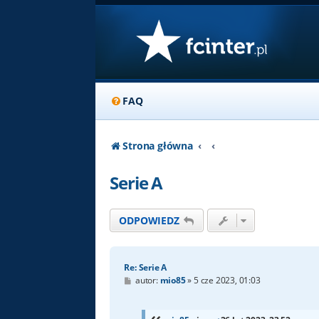
FAQ
Strona główna
Serie A
ODPOWIEDZ
Re: Serie A
P
autor:
mio85
»
5 cze 2023, 01:03
o
s
t