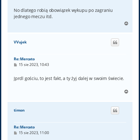
o
s
t
No dlatego robią obowiązek wykupu po zagraniu
jednego meczu itd.
N
a
g
ó
VVujek
r
ę
Re: Mercato
P
15 sie 2023, 10:43
o
s
t
Jprdl gościu, to jest fakt, a ty żyj dalej w swoim świecie.
N
a
g
ó
timon
r
ę
Re: Mercato
P
15 sie 2023, 11:00
o