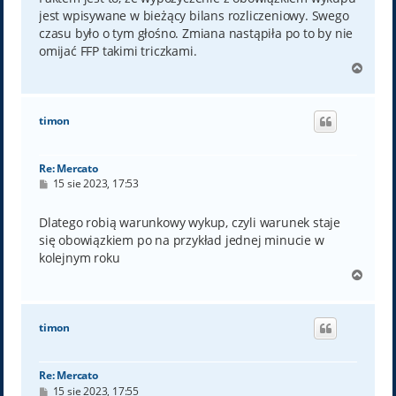
jest wpisywane w bieżący bilans rozliczeniowy. Swego
czasu było o tym głośno. Zmiana nastąpiła po to by nie
omijać FFP takimi triczkami.
N
a
g
ó
timon
r
ę
Re: Mercato
P
15 sie 2023, 17:53
o
s
t
Dlatego robią warunkowy wykup, czyli warunek staje
się obowiązkiem po na przykład jednej minucie w
kolejnym roku
N
a
g
ó
timon
r
ę
Re: Mercato
P
15 sie 2023, 17:55