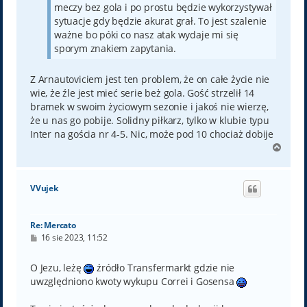
meczy bez gola i po prostu będzie wykorzystywał
sytuacje gdy będzie akurat grał. To jest szalenie
ważne bo póki co nasz atak wydaje mi się
sporym znakiem zapytania.
Z Arnautoviciem jest ten problem, że on całe życie nie
wie, że źle jest mieć serie beż gola. Gość strzelił 14
bramek w swoim życiowym sezonie i jakoś nie wierzę,
że u nas go pobije. Solidny piłkarz, tylko w klubie typu
Inter na gościa nr 4-5. Nic, może pod 10 chociaż dobije
N
a
g
ó
VVujek
r
ę
Re: Mercato
P
16 sie 2023, 11:52
o
s
t
O Jezu, leżę
źródło Transfermarkt gdzie nie
uwzględniono kwoty wykupu Correi i Gosensa