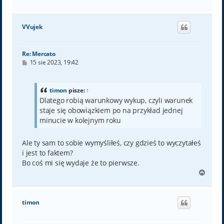
a
g
ó
VVujek
r
ę
Re: Mercato
P
15 sie 2023, 19:42
o
s
t
timon
pisze:
↑
Dlatego robią warunkowy wykup, czyli warunek
staje się obowiązkiem po na przykład jednej
minucie w kolejnym roku
Ale ty sam to sobie wymyśliłeś, czy gdzieś to wyczytałeś
i jest to faktem?
Bo coś mi się wydaje że to pierwsze.
N
a
g
ó
timon
r
ę