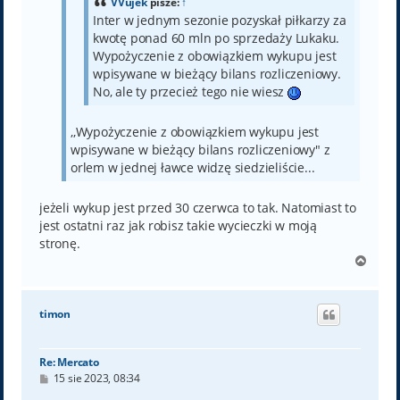
VVujek
pisze:
↑
Inter w jednym sezonie pozyskał piłkarzy za
kwotę ponad 60 mln po sprzedaży Lukaku.
Wypożyczenie z obowiązkiem wykupu jest
wpisywane w bieżący bilans rozliczeniowy.
No, ale ty przecież tego nie wiesz
,,Wypożyczenie z obowiązkiem wykupu jest
wpisywane w bieżący bilans rozliczeniowy" z
orlem w jednej ławce widzę siedzieliście...
jeżeli wykup jest przed 30 czerwca to tak. Natomiast to
jest ostatni raz jak robisz takie wycieczki w moją
stronę.
N
a
g
ó
timon
r
ę
Re: Mercato
P
15 sie 2023, 08:34
o