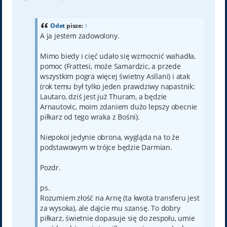
o
s
t
Odet
pisze:
↑
A ja jestem zadowolony.
Mimo biedy i cięć udało się wzmocnić wahadła,
pomoc (Frattesi, może Samardzic, a przede
wszystkim pogra więcej świetny Asllani) i atak
(rok temu był tylko jeden prawdziwy napastnik:
Lautaro, dziś jest już Thuram, a będzie
Arnautovic, moim zdaniem dużo lepszy obecnie
piłkarz od tego wraka z Bośni).
Niepokoi jedynie obrona, wygląda na to że
podstawowym w trójce będzie Darmian.
Pozdr.
ps.
Rozumiem złość na Arnę (ta kwota transferu jest
za wysoka), ale dajcie mu szansę. To dobry
piłkarz, świetnie dopasuje się do zespołu, umie