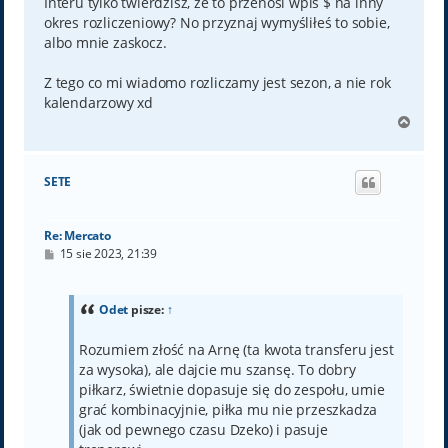
Interu tylko twierdzisz, że to przenosi wpis $ na inny
okres rozliczeniowy? No przyznaj wymyśliłeś to sobie,
albo mnie zaskocz.
Z tego co mi wiadomo rozliczamy jest sezon, a nie rok
kalendarzowy xd
N
a
g
ó
SETE
r
ę
Re: Mercato
P
15 sie 2023, 21:39
o
s
t
Odet
pisze:
↑
Rozumiem złość na Arnę (ta kwota transferu jest
za wysoka), ale dajcie mu szansę. To dobry
piłkarz, świetnie dopasuje się do zespołu, umie
grać kombinacyjnie, piłka mu nie przeszkadza
(jak od pewnego czasu Dzeko) i pasuje