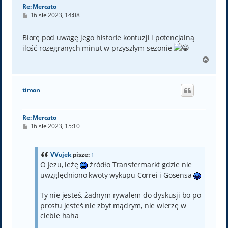
Re: Mercato
P
16 sie 2023, 14:08
o
s
t
Biorę pod uwagę jego historie kontuzji i potencjalną
ilość rozegranych minut w przyszłym sezonie
N
a
g
ó
timon
r
ę
Re: Mercato
P
16 sie 2023, 15:10
o
s
t
VVujek
pisze:
↑
O Jezu, leżę
źródło Transfermarkt gdzie nie
uwzględniono kwoty wykupu Correi i Gosensa
Ty nie jesteś, żadnym rywalem do dyskusji bo po
prostu jesteś nie zbyt mądrym, nie wierzę w
ciebie haha