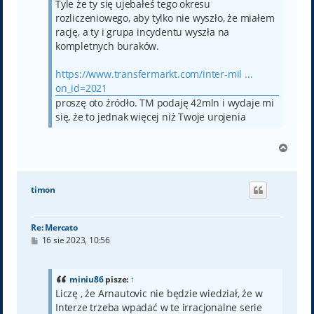
Tyle że ty się ujebałeś tego okresu
rozliczeniowego, aby tylko nie wyszło, że miałem
rację, a ty i grupa incydentu wyszła na
kompletnych buraków.
https://www.transfermarkt.com/inter-mil ...
on_id=2021
proszę oto źródło. TM podaję 42mln i wydaje mi
się, że to jednak więcej niż Twoje urojenia
N
a
g
ó
timon
r
ę
Re: Mercato
P
16 sie 2023, 10:56
o
s
t
miniu86
pisze:
↑
Liczę , że Arnautovic nie będzie wiedział, że w
Interze trzeba wpadać w te irracjonalne serie