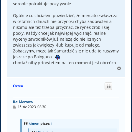
sezonie potraktuje pozytywnie.
Ogólnie co chciałem powiedzieć, że mercato zwłaszcza
w ostatnich dniach nie przynosi chyba zadowolenia
nikomu ale też trzeba przyznać, że rynek zrobił się
podły. Każdy chce jak najwięcej wycisnąć, realne
wyceny zawodników już należą do nielicznych
zwłaszcza jak większy klub kupuje od małego.
Zobaczymy, może jak Samardzić się nie uda to ruszymy
jeszcze po Baloguna...
chociaż niby priorytetem na ten moment jest obrońca.
N
a
g
ó
Orzeu
r
ę
Re: Mercato
P
15 sie 2023, 08:30
o
s
t
timon
pisze:
↑