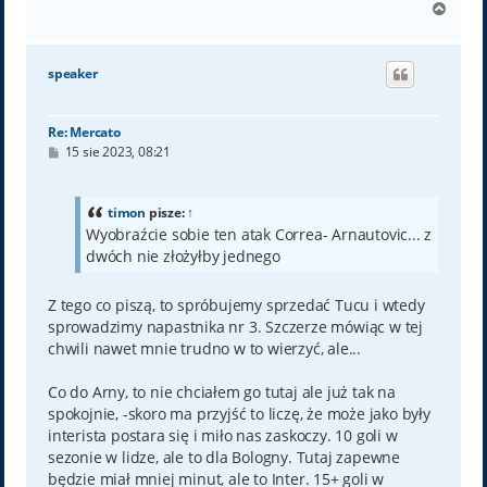
N
a
g
ó
speaker
r
ę
Re: Mercato
P
15 sie 2023, 08:21
o
s
t
timon
pisze:
↑
Wyobraźcie sobie ten atak Correa- Arnautovic... z
dwóch nie złożyłby jednego
Z tego co piszą, to spróbujemy sprzedać Tucu i wtedy
sprowadzimy napastnika nr 3. Szczerze mówiąc w tej
chwili nawet mnie trudno w to wierzyć, ale...
Co do Arny, to nie chciałem go tutaj ale już tak na
spokojnie, -skoro ma przyjść to liczę, że może jako były
interista postara się i miło nas zaskoczy. 10 goli w
sezonie w lidze, ale to dla Bologny. Tutaj zapewne
będzie miał mniej minut, ale to Inter. 15+ goli w