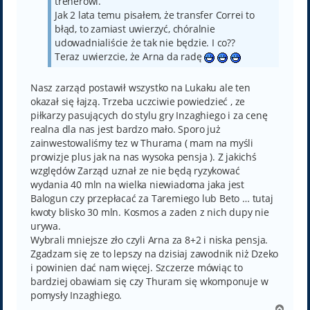
trenerowi.
Jak 2 lata temu pisałem, że transfer Correi to
błąd, to zamiast uwierzyć, chóralnie
udowadnialiście że tak nie będzie. I co??
Teraz uwierzcie, że Arna da radę
Nasz zarząd postawił wszystko na Lukaku ale ten
okazał się łajzą. Trzeba uczciwie powiedzieć , ze
piłkarzy pasujących do stylu gry Inzaghiego i za cenę
realna dla nas jest bardzo mało. Sporo już
zainwestowaliśmy tez w Thurama ( mam na myśli
prowizje plus jak na nas wysoka pensja ). Z jakichś
względów Zarząd uznał ze nie będą ryzykować
wydania 40 mln na wielka niewiadoma jaka jest
Balogun czy przepłacać za Taremiego lub Beto … tutaj
kwoty blisko 30 mln. Kosmos a zaden z nich dupy nie
urywa.
Wybrali mniejsze zło czyli Arna za 8+2 i niska pensja.
Zgadzam się ze to lepszy na dzisiaj zawodnik niż Dzeko
i powinien dać nam więcej. Szczerze mówiąc to
bardziej obawiam się czy Thuram się wkomponuje w
pomysły Inzaghiego.
N