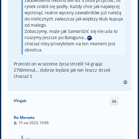
zadowolenia nikomu ale też trzeba przyznać, że
rynek zrobił się podły. Każdy chce jak najwięcej
wycisnąć, realne wyceny zawodników już należą
do nielicznych zwłaszcza jak większy klub kupuje
od małego.
Zobaczymy, może jak Samardzić się nie uda to
ruszymy jeszcze po Baloguna...
chociaż niby priorytetem na ten moment jest
obrońca.
Przecież on w sezonie życia strzelił 14 grając
2700minut... dobrze będzie jak ten leszcz strzeli
chociaż 5
N
a
g
ó
VVujek
r
ę
Re: Mercato
P
15 sie 2023, 10:06
o
s
t