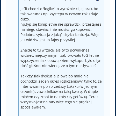
Jeśli chodzi o 'logikę' to wyraźnie ci jej brak, bo
taki warunek np. Występu w nowym roku daje
dużo.
np.typ się kompletnie nie sprawdził, przestajesz
na niego stawiać i nie musisz go kupować.
Podobna sytuacja z jakąś ciężka kontuzja. Więc
jak widzisz jest to fajny przywilej.
Znajdę to tu wrzucę, ale ty to powinieneś
widzieć, między innymi zablokowało to 2 letnie
wypożyczenia z obowiązkiem wykupu, było o tym
dość głośno, nie wierzę, że o tym nieslyszaleś
Tak czy siak dyskusja jałowa bo mnie nie
obchodził, żaden okres rozliczeniowy, tylko to, że
Inter weźmie po sprzedaży Lukaku (w jednym
sezonie) , zawodników na taką kwotę. W dupie
miałem czy zrobi to na raty czy gotówką. Teraz
wszystko jest na raty więc tego się prędzej
spodziewałem.