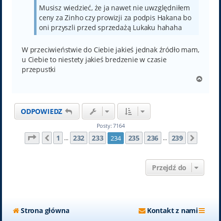
Musisz wiedzieć, że ja nawet nie uwzględniłem
ceny za Zinho czy prowizji za podpis Hakana bo
oni przyszli przed sprzedażą Lukaku hahaha
W przeciwieństwie do Ciebie jakieś jednak źródło mam,
u Ciebie to niestety jakieś bredzenie w czasie
przepustki
N
a
g
ó
ODPOWIEDZ
r
ę
Posty: 7164
Strona
234
z
239
1
232
233
235
236
239
234
Poprzednia
Nastę
…
…
Przejdź do
Strona główna
Kontakt z nami