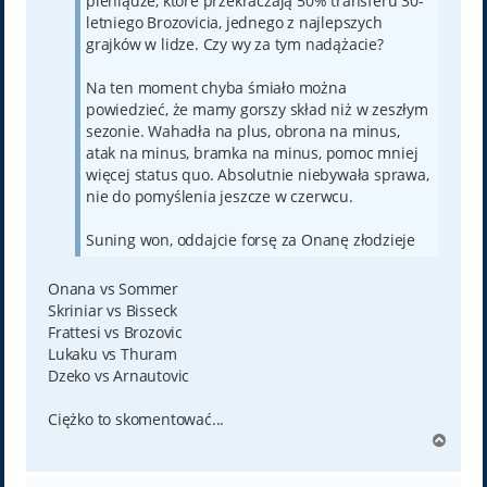
pieniądze, które przekraczają 50% transferu 30-
letniego Brozovicia, jednego z najlepszych
grajków w lidze. Czy wy za tym nadążacie?
Na ten moment chyba śmiało można
powiedzieć, że mamy gorszy skład niż w zeszłym
sezonie. Wahadła na plus, obrona na minus,
atak na minus, bramka na minus, pomoc mniej
więcej status quo. Absolutnie niebywała sprawa,
nie do pomyślenia jeszcze w czerwcu.
Suning won, oddajcie forsę za Onanę złodzieje
Onana vs Sommer
Skriniar vs Bisseck
Frattesi vs Brozovic
Lukaku vs Thuram
Dzeko vs Arnautovic
Ciężko to skomentować...
N
a
g