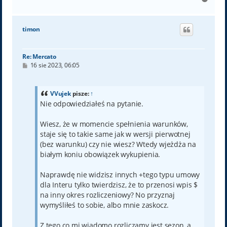
a
g
ó
timon
r
ę
Re: Mercato
P
16 sie 2023, 06:05
o
s
t
VVujek
pisze:
↑
Nie odpowiedziałeś na pytanie.
Wiesz, że w momencie spełnienia warunków,
staje się to takie same jak w wersji pierwotnej
(bez warunku) czy nie wiesz? Wtedy wjeżdża na
białym koniu obowiązek wykupienia.
Naprawdę nie widzisz innych +tego typu umowy
dla Interu tylko twierdzisz, że to przenosi wpis $
na inny okres rozliczeniowy? No przyznaj
wymyśliłeś to sobie, albo mnie zaskocz.
Z tego co mi wiadomo rozliczamy jest sezon, a