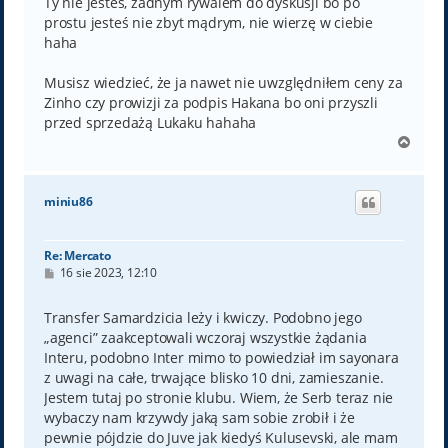
Ty nie jesteś, żadnym rywalem do dyskusji bo po
prostu jesteś nie zbyt mądrym, nie wierzę w ciebie
haha
Musisz wiedzieć, że ja nawet nie uwzględniłem ceny za
Zinho czy prowizji za podpis Hakana bo oni przyszli
przed sprzedażą Lukaku hahaha
N
a
g
ó
miniu86
r
ę
Re: Mercato
P
16 sie 2023, 12:10
o
s
t
Transfer Samardzicia leży i kwiczy. Podobno jego
„agenci” zaakceptowali wczoraj wszystkie żądania
Interu, podobno Inter mimo to powiedział im sayonara
z uwagi na całe, trwające blisko 10 dni, zamieszanie.
Jestem tutaj po stronie klubu. Wiem, że Serb teraz nie
wybaczy nam krzywdy jaką sam sobie zrobił i że
pewnie pójdzie do Juve jak kiedyś Kulusevski, ale mam