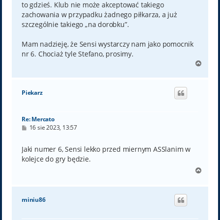
to gdzieś. Klub nie może akceptować takiego
zachowania w przypadku żadnego piłkarza, a już
szczególnie takiego „na dorobku”.
Mam nadzieję, że Sensi wystarczy nam jako pomocnik
nr 6. Chociaż tyle Stefano, prosimy.
N
a
g
ó
Piekarz
r
ę
Re: Mercato
P
16 sie 2023, 13:57
o
s
t
Jaki numer 6, Sensi lekko przed miernym ASSlanim w
kolejce do gry będzie.
N
a
g
ó
miniu86
r
ę