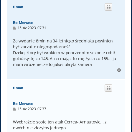
ó
timon
r
ę
Re: Mercato
P
15 sie 2023, 07:31
o
s
t
Za wydanie 8mln na 34 letniego średniaka powinien
być zarzut o niegospodarność...
Dzeko, który był wrakiem w poprzednim sezonie robił
gola/asystę co 145, Arna mając formę życia co 155... ja
mam wrażenie, że to jakaś ukryta kamera
N
a
g
ó
timon
r
ę
Re: Mercato
P
15 sie 2023, 07:37
o
s
t
Wyobraźcie sobie ten atak Correa- Arnautovic... z
dwóch nie złożyłby jednego