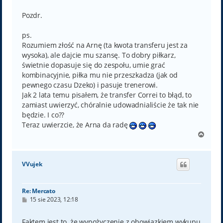
Pozdr.
ps.
Rozumiem złość na Arnę (ta kwota transferu jest za
wysoka), ale dajcie mu szansę. To dobry piłkarz,
świetnie dopasuje się do zespołu, umie grać
kombinacyjnie, piłka mu nie przeszkadza (jak od
pewnego czasu Dzeko) i pasuje trenerowi.
Jak 2 lata temu pisałem, że transfer Correi to błąd, to
zamiast uwierzyć, chóralnie udowadnialiście że tak nie
będzie. I co??
Teraz uwierzcie, że Arna da radę
N
a
g
ó
VVujek
r
ę
Re: Mercato
P
15 sie 2023, 12:18
o
s
t
Faktem jest to, że wypożyczenie z obowiązkiem wykupu