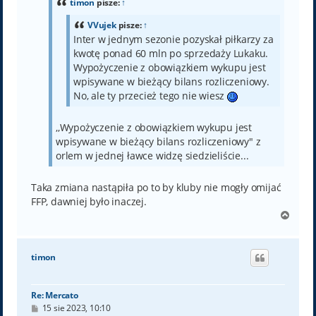
timon
pisze:
↑
VVujek
pisze:
↑
Inter w jednym sezonie pozyskał piłkarzy za
kwotę ponad 60 mln po sprzedaży Lukaku.
Wypożyczenie z obowiązkiem wykupu jest
wpisywane w bieżący bilans rozliczeniowy.
No, ale ty przecież tego nie wiesz
,,Wypożyczenie z obowiązkiem wykupu jest
wpisywane w bieżący bilans rozliczeniowy" z
orlem w jednej ławce widzę siedzieliście...
Taka zmiana nastąpiła po to by kluby nie mogły omijać
FFP, dawniej było inaczej.
N
a
g
ó
timon
r
ę
Re: Mercato
P
15 sie 2023, 10:10