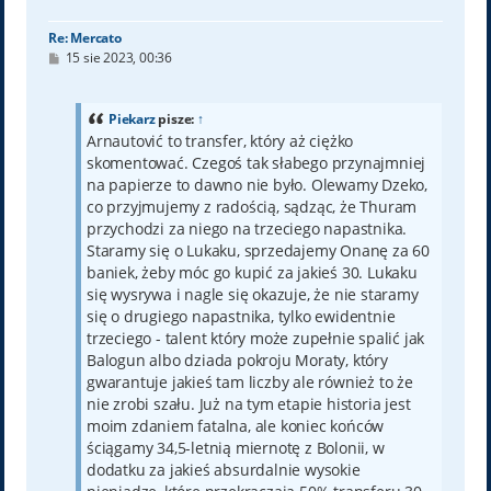
Re: Mercato
P
15 sie 2023, 00:36
o
s
t
Piekarz
pisze:
↑
Arnautović to transfer, który aż ciężko
skomentować. Czegoś tak słabego przynajmniej
na papierze to dawno nie było. Olewamy Dzeko,
co przyjmujemy z radością, sądząc, że Thuram
przychodzi za niego na trzeciego napastnika.
Staramy się o Lukaku, sprzedajemy Onanę za 60
baniek, żeby móc go kupić za jakieś 30. Lukaku
się wysrywa i nagle się okazuje, że nie staramy
się o drugiego napastnika, tylko ewidentnie
trzeciego - talent który może zupełnie spalić jak
Balogun albo dziada pokroju Moraty, który
gwarantuje jakieś tam liczby ale również to że
nie zrobi szału. Już na tym etapie historia jest
moim zdaniem fatalna, ale koniec końców
ściągamy 34,5-letnią miernotę z Bolonii, w
dodatku za jakieś absurdalnie wysokie