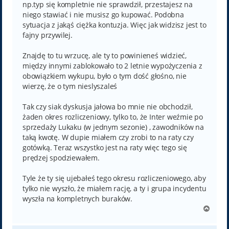
np.typ się kompletnie nie sprawdził, przestajesz na
niego stawiać i nie musisz go kupować. Podobna
sytuacja z jakąś ciężka kontuzja. Więc jak widzisz jest to
fajny przywilej.
Znajdę to tu wrzucę, ale ty to powinieneś widzieć,
między innymi zablokowało to 2 letnie wypożyczenia z
obowiązkiem wykupu, było o tym dość głośno, nie
wierzę, że o tym nieslyszaleś
Tak czy siak dyskusja jałowa bo mnie nie obchodził,
żaden okres rozliczeniowy, tylko to, że Inter weźmie po
sprzedaży Lukaku (w jednym sezonie) , zawodników na
taką kwotę. W dupie miałem czy zrobi to na raty czy
gotówką. Teraz wszystko jest na raty więc tego się
prędzej spodziewałem.
Tyle że ty się ujebałeś tego okresu rozliczeniowego, aby
tylko nie wyszło, że miałem rację, a ty i grupa incydentu
wyszła na kompletnych buraków.
N
a
g