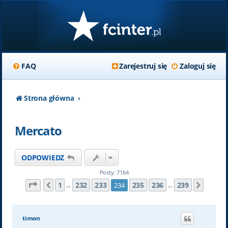
FAQ
Zarejestruj się
Zaloguj się
Strona główna
Mercato
ODPOWIEDZ
Posty: 7164
Strona
234
z
239
1
232
233
235
236
239
234
Poprzednia
Nastę
…
…
timon