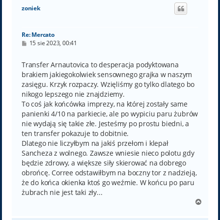
ó
zoniek
r
ę
Re: Mercato
P
15 sie 2023, 00:41
o
s
t
Transfer Arnautovica to desperacja podyktowana
brakiem jakiegokolwiek sensownego grajka w naszym
zasięgu. Krzyk rozpaczy. Wzięliśmy go tylko dlatego bo
nikogo lepszego nie znajdziemy.
To coś jak końcówka imprezy, na której zostały same
panienki 4/10 na parkiecie, ale po wypiciu paru żubrów
nie wydają się takie złe. Jesteśmy po prostu biedni, a
ten transfer pokazuje to dobitnie.
Dlatego nie liczyłbym na jakiś przełom i klepał
Sancheza z wolnego. Zawsze wniesie nieco polotu gdy
będzie zdrowy, a większe siły skierować na dobrego
obrońcę. Corree odstawiłbym na boczny tor z nadzieją,
że do końca okienka ktoś go weźmie. W końcu po paru
żubrach nie jest taki zły...
N
a
g