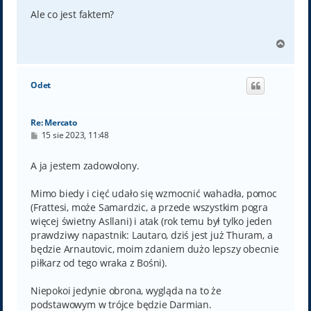
s
t
Ale co jest faktem?
N
a
g
ó
Odet
r
ę
Re: Mercato
P
15 sie 2023, 11:48
o
s
t
A ja jestem zadowolony.
Mimo biedy i cięć udało się wzmocnić wahadła, pomoc
(Frattesi, może Samardzic, a przede wszystkim pogra
więcej świetny Asllani) i atak (rok temu był tylko jeden
prawdziwy napastnik: Lautaro, dziś jest już Thuram, a
będzie Arnautovic, moim zdaniem dużo lepszy obecnie
piłkarz od tego wraka z Bośni).
Niepokoi jedynie obrona, wygląda na to że
podstawowym w trójce będzie Darmian.