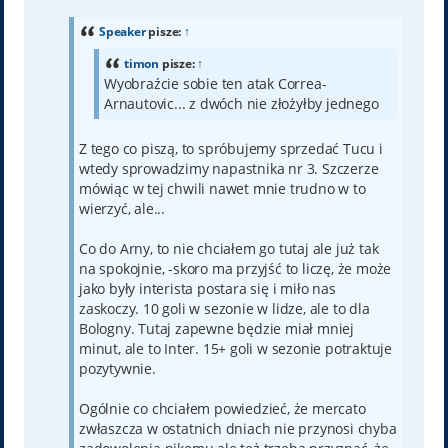
s
t
Speaker
pisze:
↑
timon
pisze:
↑
Wyobraźcie sobie ten atak Correa-
Arnautovic... z dwóch nie złożyłby jednego
Z tego co piszą, to spróbujemy sprzedać Tucu i
wtedy sprowadzimy napastnika nr 3. Szczerze
mówiąc w tej chwili nawet mnie trudno w to
wierzyć, ale...
Co do Arny, to nie chciałem go tutaj ale już tak
na spokojnie, -skoro ma przyjść to liczę, że może
jako były interista postara się i miło nas
zaskoczy. 10 goli w sezonie w lidze, ale to dla
Bologny. Tutaj zapewne będzie miał mniej
minut, ale to Inter. 15+ goli w sezonie potraktuje
pozytywnie.
Ogólnie co chciałem powiedzieć, że mercato
zwłaszcza w ostatnich dniach nie przynosi chyba