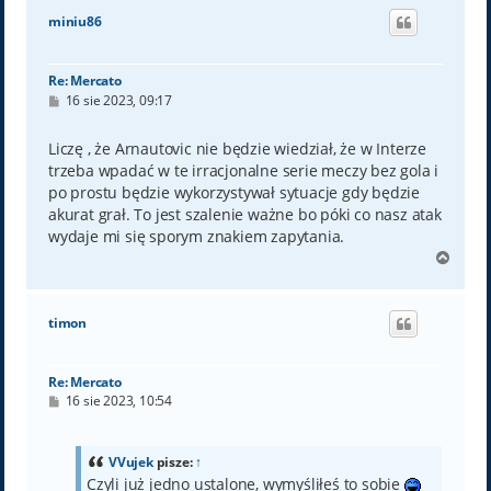
ó
miniu86
r
ę
Re: Mercato
P
16 sie 2023, 09:17
o
s
t
Liczę , że Arnautovic nie będzie wiedział, że w Interze
trzeba wpadać w te irracjonalne serie meczy bez gola i
po prostu będzie wykorzystywał sytuacje gdy będzie
akurat grał. To jest szalenie ważne bo póki co nasz atak
wydaje mi się sporym znakiem zapytania.
N
a
g
ó
timon
r
ę
Re: Mercato
P
16 sie 2023, 10:54
o
s
t
VVujek
pisze:
↑
Czyli już jedno ustalone, wymyśliłeś to sobie