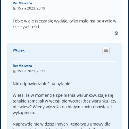
Re: Mercato
P
15 sie 2023, 20:19
o
s
t
Tobie wiele rzeczy się wydaje, tylko mało ma pokrycie w
rzeczywistości...
N
a
g
ó
VVujek
r
ę
Re: Mercato
P
15 sie 2023, 20:31
o
s
t
Nie odpowiedziałeś na pytanie.
Wiesz, że w momencie spełnienia warunków, staje się
to takie same jak w wersji pierwotnej (bez warunku) czy
nie wiesz? Wtedy wjeżdża na białym koniu obowiązek
wykupienia.
Naprawdę nie widzisz innych +tego typu umowy dla