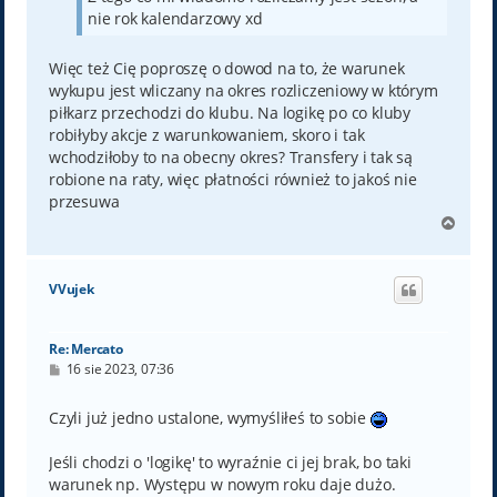
nie rok kalendarzowy xd
Więc też Cię poproszę o dowod na to, że warunek
wykupu jest wliczany na okres rozliczeniowy w którym
piłkarz przechodzi do klubu. Na logikę po co kluby
robiłyby akcje z warunkowaniem, skoro i tak
wchodziłoby to na obecny okres? Transfery i tak są
robione na raty, więc płatności również to jakoś nie
przesuwa
N
a
g
ó
VVujek
r
ę
Re: Mercato
P
16 sie 2023, 07:36
o
s
t
Czyli już jedno ustalone, wymyśliłeś to sobie
Jeśli chodzi o 'logikę' to wyraźnie ci jej brak, bo taki
warunek np. Występu w nowym roku daje dużo.