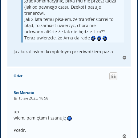
grać kombinacyjnie, piłka mu nie przeszkadza
(jak od pewnego czasu Dzeko) i pasuje
trenerowi.
Jak 2 lata temu pisałem, że transfer Correi to
błąd, to zamiast uwierzyć, chóralnie
udowadnialiście że tak nie będzie. I co??
Teraz uwierzcie, że Arna da radę
Ja akurat byłem kompletnym przeciwnikiem pazia
N
a
g
ó
Odet
r
ę
Re: Mercato
P
15 sie 2023, 18:58
o
s
t
up
wiem, pamiętam i szanuję
Pozdr.
N