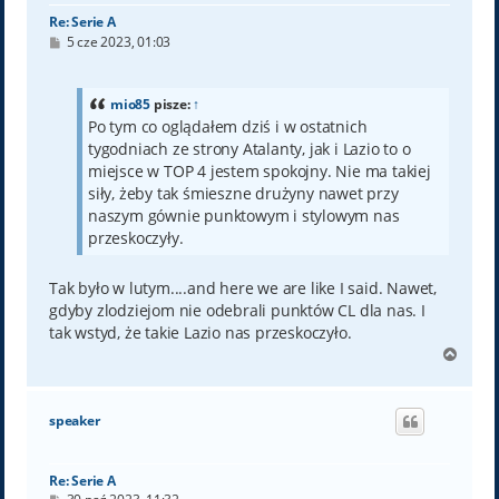
Re: Serie A
P
5 cze 2023, 01:03
o
s
t
mio85
pisze:
↑
Po tym co oglądałem dziś i w ostatnich
tygodniach ze strony Atalanty, jak i Lazio to o
miejsce w TOP 4 jestem spokojny. Nie ma takiej
siły, żeby tak śmieszne drużyny nawet przy
naszym gównie punktowym i stylowym nas
przeskoczyły.
Tak było w lutym....and here we are like I said. Nawet,
gdyby zlodziejom nie odebrali punktów CL dla nas. I
tak wstyd, że takie Lazio nas przeskoczyło.
N
a
g
ó
speaker
r
ę
Re: Serie A
P