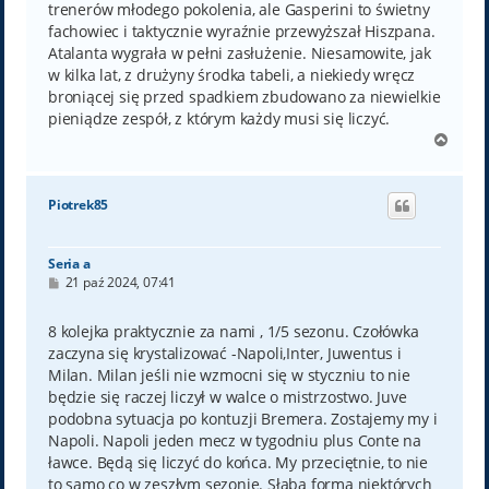
trenerów młodego pokolenia, ale Gasperini to świetny
fachowiec i taktycznie wyraźnie przewyższał Hiszpana.
Atalanta wygrała w pełni zasłużenie. Niesamowite, jak
w kilka lat, z drużyny środka tabeli, a niekiedy wręcz
broniącej się przed spadkiem zbudowano za niewielkie
pieniądze zespół, z którym każdy musi się liczyć.
N
a
g
ó
Piotrek85
r
ę
Seria a
P
21 paź 2024, 07:41
o
s
t
8 kolejka praktycznie za nami , 1/5 sezonu. Czołówka
zaczyna się krystalizować -Napoli,Inter, Juwentus i
Milan. Milan jeśli nie wzmocni się w styczniu to nie
będzie się raczej liczył w walce o mistrzostwo. Juve
podobna sytuacja po kontuzji Bremera. Zostajemy my i
Napoli. Napoli jeden mecz w tygodniu plus Conte na
ławce. Będą się liczyć do końca. My przeciętnie, to nie
to samo co w zeszłym sezonie. Słaba forma niektórych