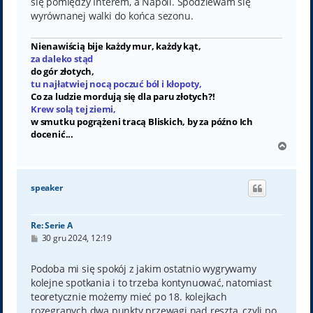
się pomiędzy Interem, a Napoli. Spodziewam się
wyrównanej walki do końca sezonu.
Nienawiścią bije każdy mur, każdy kąt,
za daleko stąd
do gór złotych,
tu najłatwiej nocą poczuć ból i kłopoty,
Co za ludzie mordują się dla paru złotych?!
Krew solą tej ziemi,
w smutku pogrążeni tracą Bliskich, by za późno Ich
docenić...
N
a
g
ó
speaker
r
ę
Re: Serie A
P
30 gru 2024, 12:19
o
s
t
Podoba mi się spokój z jakim ostatnio wygrywamy
kolejne spotkania i to trzeba kontynuować, natomiast
teoretycznie możemy mieć po 18. kolejkach
rozegranych dwa punkty przewagi nad resztą, czyli po