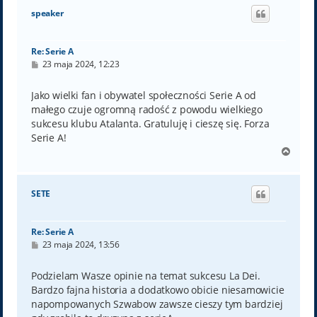
ó
speaker
r
ę
Re: Serie A
P
23 maja 2024, 12:23
o
s
t
Jako wielki fan i obywatel społeczności Serie A od
małego czuje ogromną radość z powodu wielkiego
sukcesu klubu Atalanta. Gratuluję i cieszę się. Forza
Serie A!
N
a
g
ó
SETE
r
ę
Re: Serie A
P
23 maja 2024, 13:56
o
s
t
Podzielam Wasze opinie na temat sukcesu La Dei.
Bardzo fajna historia a dodatkowo obicie niesamowicie
napompowanych Szwabow zawsze cieszy tym bardziej