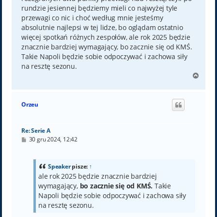
rundzie jesiennej będziemy mieli co najwyżej tyle
przewagi co nic i choć według mnie jesteśmy
absolutnie najlepsi w tej lidze, bo oglądam ostatnio
więcej spotkań różnych zespołów, ale rok 2025 będzie
znacznie bardziej wymagający, bo zacznie się od KMŚ.
Takie Napoli będzie sobie odpoczywać i zachowa siły
na resztę sezonu.
N
a
g
ó
Orzeu
r
ę
Re: Serie A
P
30 gru 2024, 12:42
o
s
t
Speaker
pisze:
↑
ale rok 2025 będzie znacznie bardziej
wymagający,
bo zacznie się od KMŚ.
Takie
Napoli będzie sobie odpoczywać i zachowa siły
na resztę sezonu.