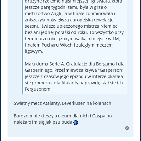
drużynę rzekomo najsilniejszej ligi świata, która
jeszcze parę tygodni temu była w grze o
mistrzostwo Anglii, a w finale zdominowała i
zniszczyła największą europejską rewelację
sezonu, świeżo upieczonego mistrza Niemiec
bez ani jednej porażki od roku. To wszystko przy
terminarzu obciążonym walką o miejsce w LM,
finałem Pucharu Włoch i zaległym meczem
ligowym.
Mała duma Serie A. Gratulacje dla Bergamo i dla
Gasperiniego. Prześmiewcza ksywa "Gasperson"
jeszcze z czasów jego epizodu w Interze okazała
się prorocza - dla Atalanty naprawdę stał się ich
Fergusonem.
Świetny mecz Atalanty. Leverkusen na kolanach.
Bardzo mnie cieszy trofeum dla nich i Gaspa bo
należało im się jak psu buda
N
a
g