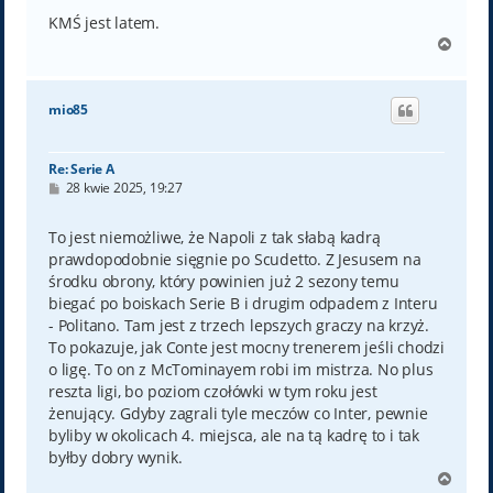
KMŚ jest latem.
N
a
g
ó
mio85
r
ę
Re: Serie A
P
28 kwie 2025, 19:27
o
s
t
To jest niemożliwe, że Napoli z tak słabą kadrą
prawdopodobnie sięgnie po Scudetto. Z Jesusem na
środku obrony, który powinien już 2 sezony temu
biegać po boiskach Serie B i drugim odpadem z Interu
- Politano. Tam jest z trzech lepszych graczy na krzyż.
To pokazuje, jak Conte jest mocny trenerem jeśli chodzi
o ligę. To on z McTominayem robi im mistrza. No plus
reszta ligi, bo poziom czołówki w tym roku jest
żenujący. Gdyby zagrali tyle meczów co Inter, pewnie
byliby w okolicach 4. miejsca, ale na tą kadrę to i tak
byłby dobry wynik.
N