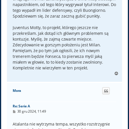
napastnikiem, od tego który wygrywał tytuł Interowi. Do
tego wypadł im lider defensywy, czyli Buongiorno.
Spodziewam się, że zaraz zaczną gubić punkty.
Juventus Motty, to projekt, którego jeszcze nie
przekreślam. Jak dotąd ich głównym problemem są
kontuzje. Myślę, że zajmą czwarte miejsce.
Zdecydowanie w gorszym położeniu jest Milan.
Pamiętam, że po tym jak ogłosili, że ich nowym
trenerem będzie Fonseca, to pierwsza myśl jaką
miałem w głowie, to to kiedy zostanie zwolniony.
Kompletnie nie wierzyłem w ten projekt.
N
a
g
ó
Mora
r
ę
Re: Serie A
P
30 gru 2024, 11:49
o
s
t
Atalanta nie wytrzyma tempa, wszystko rozstrzygnie