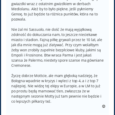
gwiazdki wraz z ostatnim gwizdkiem w derbach
Mediolanu. Ależ by to było piękne. Jeśli pykniemy
Genoę, to już będzie ta różnica punktów, która na to
pozwala.
Nie żal mi Sassuolo, nie dość że mają wyjątkową
zdolność do dokuczania nam, to jeszcze nieciekawe
miasto i stadion. Fajną piłkę grywali przez te 10 lat, ale
jak dla mnie mogą już zlatywać. Przy czym wolałbym
żeby won zrobiły zupełnie bezpłciowe kluby, jakimi są
Empoli i Frosinone. Btw wraca Parma i jest jakaś
szansa że Palermo, niestety spore szanse ma gówniane
Cremonese.
Życzę dobrze Mottcie, ale mam głęboką nadzieję, że
Bologna wpadnie w kryzys i wyleci z top 4, a i z top 7
najlepiej. Nie widzę tej ekipy w Europie, a w LM to już
po prostu będą marnować tlen, zwłaszcza że w
następnym sezonie Motty już tam pewnie nie będzie i
co lepszych piłkarzy też.
N
a
g