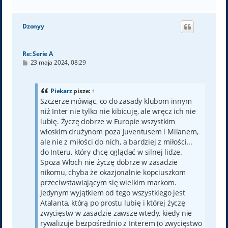
a
g
ó
Dzonyy
r
ę
Re: Serie A
P
23 maja 2024, 08:29
o
s
t
Piekarz
pisze:
↑
Szczerze mówiąc, co do zasady klubom innym
niż Inter nie tylko nie kibicuję, ale wręcz ich nie
lubię. Życzę dobrze w Europie wszystkim
włoskim drużynom poza Juventusem i Milanem,
ale nie z miłości do nich, a bardziej z miłości...
do Interu, który chcę oglądać w silnej lidze.
Spoza Włoch nie życzę dobrze w zasadzie
nikomu, chyba że okazjonalnie kopciuszkom
przeciwstawiającym się wielkim markom.
Jedynym wyjątkiem od tego wszystkiego jest
Atalanta, którą po prostu lubię i której życzę
zwycięstw w zasadzie zawsze wtedy, kiedy nie
rywalizuje bezpośrednio z Interem (o zwycięstwo