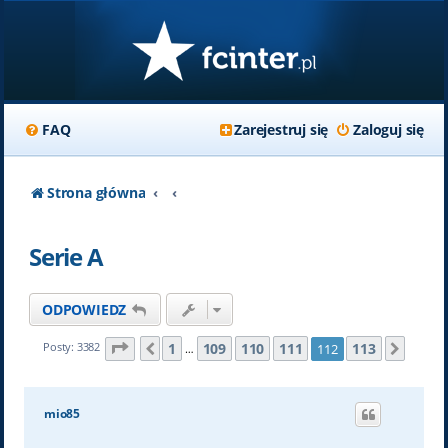
FAQ
Zarejestruj się
Zaloguj się
Strona główna
Serie A
ODPOWIEDZ
Strona
112
z
113
1
109
110
111
113
Posty: 3382
112
Poprzednia
Nastę
…
mio85