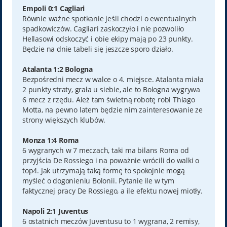
Empoli 0:1 Cagliari
Równie ważne spotkanie jeśli chodzi o ewentualnych
spadkowiczów. Cagliari zaskoczyło i nie pozwoliło
Hellasowi odskoczyć i obie ekipy mają po 23 punkty.
Będzie na dnie tabeli się jeszcze sporo działo.
Atalanta 1:2 Bologna
Bezpośredni mecz w walce o 4. miejsce. Atalanta miała
2 punkty straty, grała u siebie, ale to Bologna wygrywa
6 mecz z rzędu. Ależ tam świetną robotę robi Thiago
Motta, na pewno latem będzie nim zainteresowanie ze
strony większych klubów.
Monza 1:4 Roma
6 wygranych w 7 meczach, taki ma bilans Roma od
przyjścia De Rossiego i na poważnie wrócili do walki o
top4. Jak utrzymają taką formę to spokojnie mogą
myśleć o dogonieniu Bolonii. Pytanie ile w tym
faktycznej pracy De Rossiego, a ile efektu nowej miotły.
Napoli 2:1 Juventus
6 ostatnich meczów Juventusu to 1 wygrana, 2 remisy,