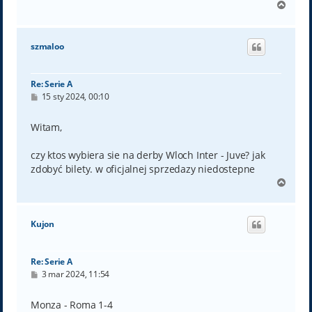
N
a
g
ó
szmaloo
r
ę
Re: Serie A
P
15 sty 2024, 00:10
o
s
t
Witam,
czy ktos wybiera sie na derby Wloch Inter - Juve? jak
zdobyć bilety. w oficjalnej sprzedazy niedostepne
N
a
g
ó
Kujon
r
ę
Re: Serie A
P
3 mar 2024, 11:54
o
s
t
Monza - Roma 1-4