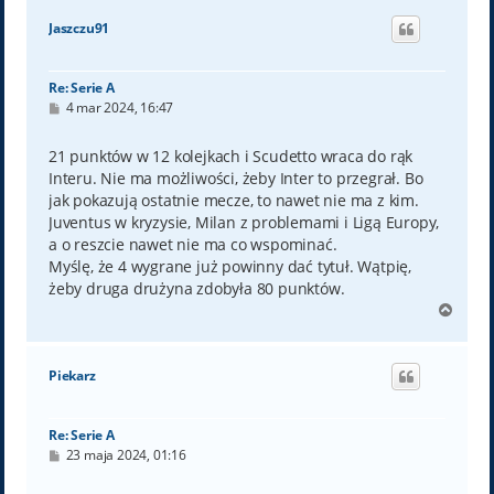
ó
Jaszczu91
r
ę
Re: Serie A
P
4 mar 2024, 16:47
o
s
t
21 punktów w 12 kolejkach i Scudetto wraca do rąk
Interu. Nie ma możliwości, żeby Inter to przegrał. Bo
jak pokazują ostatnie mecze, to nawet nie ma z kim.
Juventus w kryzysie, Milan z problemami i Ligą Europy,
a o reszcie nawet nie ma co wspominać.
Myślę, że 4 wygrane już powinny dać tytuł. Wątpię,
żeby druga drużyna zdobyła 80 punktów.
N
a
g
ó
Piekarz
r
ę
Re: Serie A
P
23 maja 2024, 01:16
o
s