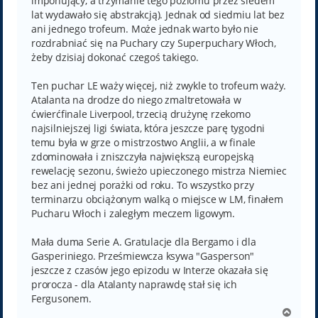
imponujący, a trzymanie tego poziomu przez siedem
lat wydawało się abstrakcją). Jednak od siedmiu lat bez
ani jednego trofeum. Może jednak warto było nie
rozdrabniać się na Puchary czy Superpuchary Włoch,
żeby dzisiaj dokonać czegoś takiego.
Ten puchar LE waży więcej, niż zwykle to trofeum waży.
Atalanta na drodze do niego zmaltretowała w
ćwierćfinale Liverpool, trzecią drużynę rzekomo
najsilniejszej ligi świata, która jeszcze parę tygodni
temu była w grze o mistrzostwo Anglii, a w finale
zdominowała i zniszczyła największą europejską
rewelację sezonu, świeżo upieczonego mistrza Niemiec
bez ani jednej porażki od roku. To wszystko przy
terminarzu obciążonym walką o miejsce w LM, finałem
Pucharu Włoch i zaległym meczem ligowym.
Mała duma Serie A. Gratulacje dla Bergamo i dla
Gasperiniego. Prześmiewcza ksywa "Gasperson"
jeszcze z czasów jego epizodu w Interze okazała się
prorocza - dla Atalanty naprawdę stał się ich
Fergusonem.
N