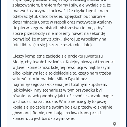
zblazowaniem, brakiem formy i siły, ale wydaje się, że
maszynka zaczyna startować i że ciężko będzie nam
odebrać tytuł. Choć brak europejskich pucharów +
determinacja Conte w Napoli oraz motywacja Atalanty
do pierwszego w historii mistrzostwa to mogą być
spore przeszkody i nie możemy nawet na sekundę
pomyśleć, że mamy z górki, skoro już wróciliśmy na
fotel lidera (co się jeszcze zresztą nie stało).
Cieszy kompletne zacięcie się projektu Juventusu
Motty, oby trwało bez końca. Kolejny niewypał trenerski
w Juve i konieczność kolejnej rewolucji w najbliższym
albo kolejnym lecie to dokładnie to, czego nam trzeba
w turyńskim kurwidole. Milan Fąseki bez
najmniejszego zaskoczenia jest totalnym kupskiem,
jakikolwiek inny scenariusz w tym przypadku był
równie prawdopodobny jak to, że słońce zacznie nagle
wschodzić na zachodzie. W momencie gdy to piszę
kopią się po czole na swoim boisku przeciwko skrajnie
gównianej Romie, remisując na kwadrans przed
końcem, co jest bardzo wymowne.
N