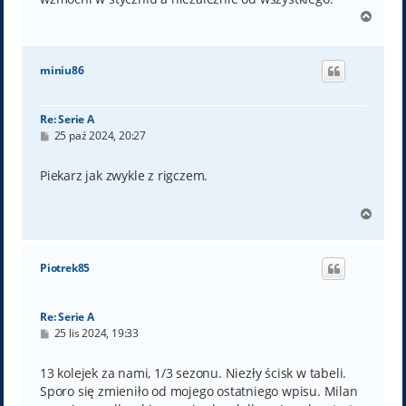
N
a
g
ó
miniu86
r
ę
Re: Serie A
P
25 paź 2024, 20:27
o
s
t
Piekarz jak zwykle z rigczem.
N
a
g
ó
Piotrek85
r
ę
Re: Serie A
P
25 lis 2024, 19:33
o
s
t
13 kolejek za nami, 1/3 sezonu. Niezły ścisk w tabeli.
Sporo się zmieniło od mojego ostatniego wpisu. Milan