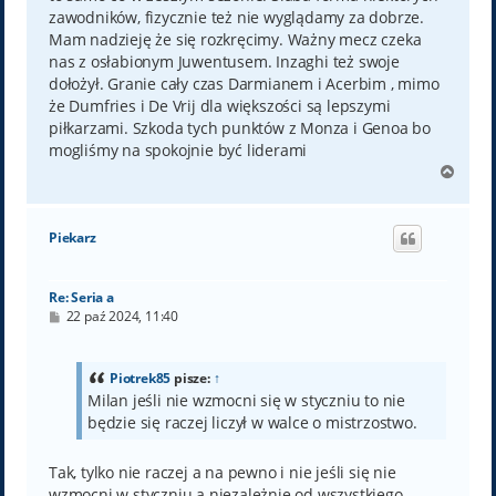
zawodników, fizycznie też nie wyglądamy za dobrze.
Mam nadzieję że się rozkręcimy. Ważny mecz czeka
nas z osłabionym Juwentusem. Inzaghi też swoje
dołożył. Granie cały czas Darmianem i Acerbim , mimo
że Dumfries i De Vrij dla większości są lepszymi
piłkarzami. Szkoda tych punktów z Monza i Genoa bo
mogliśmy na spokojnie być liderami
N
a
g
ó
Piekarz
r
ę
Re: Seria a
P
22 paź 2024, 11:40
o
s
t
Piotrek85
pisze:
↑
Milan jeśli nie wzmocni się w styczniu to nie
będzie się raczej liczył w walce o mistrzostwo.
Tak, tylko nie raczej a na pewno i nie jeśli się nie
wzmocni w styczniu a niezależnie od wszystkiego.