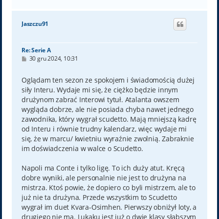
a
g
ó
Jaszczu91
r
ę
Re: Serie A
P
30 gru 2024, 10:31
o
s
t
Oglądam ten sezon ze spokojem i świadomością dużej
siły Interu. Wydaje mi się, że ciężko będzie innym
drużynom zabrać Interowi tytuł. Atalanta owszem
wygląda dobrze, ale nie posiada chyba nawet jednego
zawodnika, który wygrał scudetto. Mają mniejszą kadrę
od Interu i równie trudny kalendarz, więc wydaje mi
się, że w marcu/ kwietniu wyraźnie zwolnią. Zabraknie
im doświadczenia w walce o Scudetto.
Napoli ma Conte i tylko ligę. To ich duży atut. Kręcą
dobre wyniki, ale personalnie nie jest to drużyna na
mistrza. Ktoś powie, że dopiero co byli mistrzem, ale to
już nie ta drużyna. Przede wszystkim to Scudetto
wygrał im duet Kvara-Osimhen. Pierwszy obniżył loty, a
drugiego nie ma. Lukaku jest już o dwie klasy słabszym