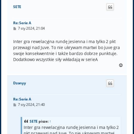
ó
SETE
r
ę
Re: Serie A
P
7 sty 2024, 21:04
o
s
t
Inter gra rewelacyjna rundę jesienna i ma tylko 2 pkt
przewagi nad Juve. To nie ukrywam martwi bo juve gra
swoje konsekwentnie i także bardzo dobrze punktuje.
Dodatkowo wszystkie siły wkładają w serieA
N
a
g
ó
Dzonyy
r
ę
Re: Serie A
P
7 sty 2024, 21:40
o
s
t
SETE
pisze:
↑
Inter gra rewelacyjna rundę jesienna i ma tylko 2
pkt przewagi nad Juve. To nie ukrywam martwi