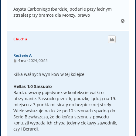
Asysta Carboniego (bardziej podanie przy ładnym
strzale) przy bramce dla Monzy, brawo
N
a
g
ó
Chuchu
r
ę
Re: Serie A
P
4 mar 2024, 00:15
o
s
t
Kilka ważnych wyników w tej kolejce:
Hellas 1:0 Sassuolo
Bardzo ważny pojedynek w kontekście walki o
utrzymanie. Sassuolo przez tę porażkę lądują na 19.
miejscu z 3 punktami straty do bezpiecznej strefy.
Wiele wskazuje na to, że po 10 sezonach spadną do
Serie B zwłaszcza, że do końca sezonu z powodu
kontuzji wypada ich chyba jedyny ciekawy zawodnik,
czyli Berardi.