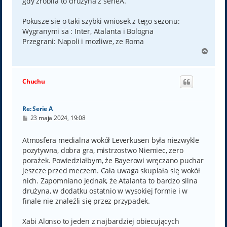
gdy zrobila to druzyna z serieA.
Pokusze sie o taki szybki wniosek z tego sezonu:
Wygranymi sa : Inter, Atalanta i Bologna
Przegrani: Napoli i mozliwe, ze Roma
N
a
g
ó
Chuchu
r
ę
Re: Serie A
P
23 maja 2024, 19:08
o
s
t
Atmosfera medialna wokół Leverkusen była niezwykle
pozytywna, dobra gra, mistrzostwo Niemiec, zero
porażek. Powiedziałbym, że Bayerowi wręczano puchar
jeszcze przed meczem. Cała uwaga skupiała się wokół
nich. Zapomniano jednak, że Atalanta to bardzo silna
drużyna, w dodatku ostatnio w wysokiej formie i w
finale nie znaleźli się przez przypadek.
Xabi Alonso to jeden z najbardziej obiecujących