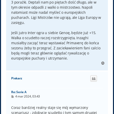
3 porażki. Deptali nam po piętach dość długo, ale w
tym okresie odpadli z walki o mistrzostwo. Napoli
natomiast może nadal myśleć o europejskich
pucharach. Ligi Mistrzów nie ugrają, ale Liga Europy w
zasięgu.
Jeśli jutro Inter ogra u siebie Genoę, będzie już +15.
Walka o scudetto raczej rozstrzygnięta, Inzaghi
musiałby zacząć teraz wystawiać Primaverę do końca
sezonu żeby to przegrać. Z zaciekawieniem fani calcio
będą mogli teraz głównie oglądać rywalizację o
europejskie puchary i utrzymanie.
N
a
g
ó
Piekarz
r
ę
Re: Serie A
P
4 mar 2024, 03:43
o
s
t
Coraz bardziej realny staje się mój wymarzony
scenariusz - zdobycie scudetto i tym samym drugiej