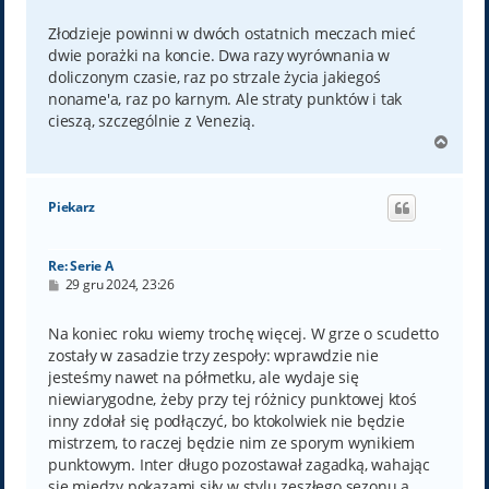
s
t
Złodzieje powinni w dwóch ostatnich meczach mieć
dwie porażki na koncie. Dwa razy wyrównania w
doliczonym czasie, raz po strzale życia jakiegoś
noname'a, raz po karnym. Ale straty punktów i tak
cieszą, szczególnie z Venezią.
N
a
g
ó
Piekarz
r
ę
Re: Serie A
P
29 gru 2024, 23:26
o
s
t
Na koniec roku wiemy trochę więcej. W grze o scudetto
zostały w zasadzie trzy zespoły: wprawdzie nie
jesteśmy nawet na półmetku, ale wydaje się
niewiarygodne, żeby przy tej różnicy punktowej ktoś
inny zdołał się podłączyć, bo ktokolwiek nie będzie
mistrzem, to raczej będzie nim ze sporym wynikiem
punktowym. Inter długo pozostawał zagadką, wahając
się między pokazami siły w stylu zeszłego sezonu a