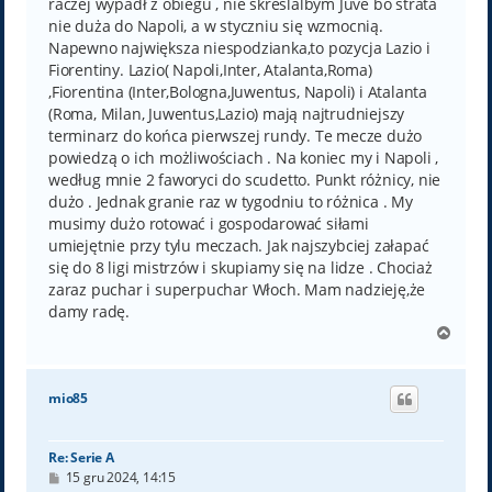
raczej wypadł z obiegu , nie skreslalbym Juve bo strata
nie duża do Napoli, a w styczniu się wzmocnią.
Napewno największa niespodzianka,to pozycja Lazio i
Fiorentiny. Lazio( Napoli,Inter, Atalanta,Roma)
,Fiorentina (Inter,Bologna,Juwentus, Napoli) i Atalanta
(Roma, Milan, Juwentus,Lazio) mają najtrudniejszy
terminarz do końca pierwszej rundy. Te mecze dużo
powiedzą o ich możliwościach . Na koniec my i Napoli ,
według mnie 2 faworyci do scudetto. Punkt różnicy, nie
dużo . Jednak granie raz w tygodniu to różnica . My
musimy dużo rotować i gospodarować siłami
umiejętnie przy tylu meczach. Jak najszybciej załapać
się do 8 ligi mistrzów i skupiamy się na lidze . Chociaż
zaraz puchar i superpuchar Włoch. Mam nadzieję,że
damy radę.
N
a
g
ó
mio85
r
ę
Re: Serie A
P
15 gru 2024, 14:15
o