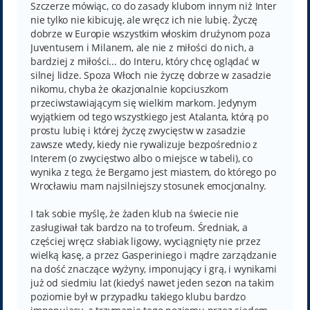
t
Szczerze mówiąc, co do zasady klubom innym niż Inter
nie tylko nie kibicuję, ale wręcz ich nie lubię. Życzę
dobrze w Europie wszystkim włoskim drużynom poza
Juventusem i Milanem, ale nie z miłości do nich, a
bardziej z miłości... do Interu, który chcę oglądać w
silnej lidze. Spoza Włoch nie życzę dobrze w zasadzie
nikomu, chyba że okazjonalnie kopciuszkom
przeciwstawiającym się wielkim markom. Jedynym
wyjątkiem od tego wszystkiego jest Atalanta, którą po
prostu lubię i której życzę zwycięstw w zasadzie
zawsze wtedy, kiedy nie rywalizuje bezpośrednio z
Interem (o zwycięstwo albo o miejsce w tabeli), co
wynika z tego, że Bergamo jest miastem, do którego po
Wrocławiu mam najsilniejszy stosunek emocjonalny.
I tak sobie myślę, że żaden klub na świecie nie
zasługiwał tak bardzo na to trofeum. Średniak, a
częściej wręcz słabiak ligowy, wyciągnięty nie przez
wielką kasę, a przez Gasperiniego i mądre zarządzanie
na dość znaczące wyżyny, imponujący i grą, i wynikami
już od siedmiu lat (kiedyś nawet jeden sezon na takim
poziomie był w przypadku takiego klubu bardzo