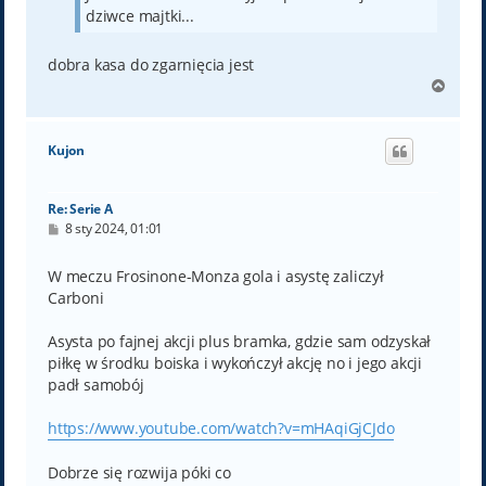
dziwce majtki...
dobra kasa do zgarnięcia jest
N
a
g
ó
Kujon
r
ę
Re: Serie A
P
8 sty 2024, 01:01
o
s
t
W meczu Frosinone-Monza gola i asystę zaliczył
Carboni
Asysta po fajnej akcji plus bramka, gdzie sam odzyskał
piłkę w środku boiska i wykończył akcję no i jego akcji
padł samobój
https://www.youtube.com/watch?v=mHAqiGjCJdo
Dobrze się rozwija póki co