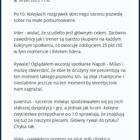
30 paź 2023, 11:32
o
s
t
Po 10. kolejkach rozgrywek obecnego sezonu pozwolę
sobie na małe podsumowanie.
Inter - widać, że scudetto jest głównym celem. Zarówno
zawodnicy jak i trener są bardzo skupieni na każdym
kolejnym spotkaniu, co owocuje zdobyciem 25 pkt /30
w tym momencie i fotelem lidera.
Rywale? Oglądałem wczoraj spotkanie Napoli - Milan i
muszę stwierdzić, że obie te drużyny nie prezentują na
ten moment takiego poziomu tzn. są zbyt chaotyczne i
niestabilne jeszcze na ten moment by teoretycznie
nam zagrażać.
Juventus - szczerze mówiąc spodziewałem się po nich
słabszej dyspozycji i gry, a jednak jak to oni -kolejne
zwycięstwa przepychane po 1:0 sprawiają, że znajdują
się tuż za naszymi plecami. Główny rywal do tytułu?
Chyba tak.
Viola - największy progres na plus jeśli chodzi o