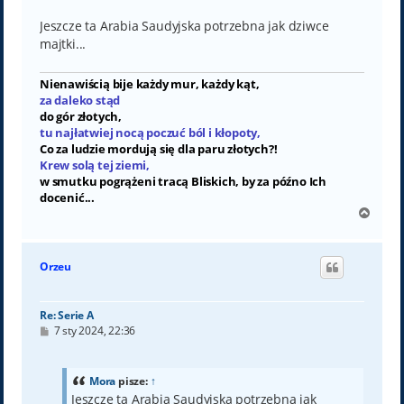
Jeszcze ta Arabia Saudyjska potrzebna jak dziwce
majtki...
Nienawiścią bije każdy mur, każdy kąt,
za daleko stąd
do gór złotych,
tu najłatwiej nocą poczuć ból i kłopoty,
Co za ludzie mordują się dla paru złotych?!
Krew solą tej ziemi,
w smutku pogrążeni tracą Bliskich, by za późno Ich
docenić...
N
a
g
ó
Orzeu
r
ę
Re: Serie A
P
7 sty 2024, 22:36
o
s
t
Mora
pisze:
↑
Jeszcze ta Arabia Saudyjska potrzebna jak