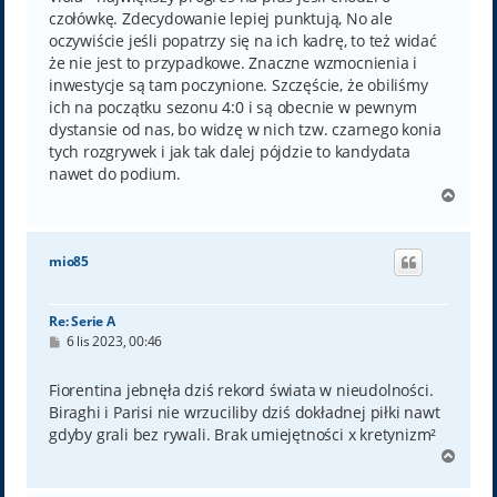
czołówkę. Zdecydowanie lepiej punktują, No ale
oczywiście jeśli popatrzy się na ich kadrę, to też widać
że nie jest to przypadkowe. Znaczne wzmocnienia i
inwestycje są tam poczynione. Szczęście, że obiliśmy
ich na początku sezonu 4:0 i są obecnie w pewnym
dystansie od nas, bo widzę w nich tzw. czarnego konia
tych rozgrywek i jak tak dalej pójdzie to kandydata
nawet do podium.
N
a
g
ó
mio85
r
ę
Re: Serie A
P
6 lis 2023, 00:46
o
s
t
Fiorentina jebnęła dziś rekord świata w nieudolności.
Biraghi i Parisi nie wrzuciliby dziś dokładnej piłki nawt
gdyby grali bez rywali. Brak umiejętności x kretynizm²
N
a
g