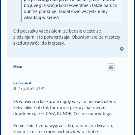
bo juve gra swoje konsekwentnie i także bardzo
dobrze punktuje. Dodatkowo wszystkie siły
wkładają w serieA
Od poczatku wiedzialem, ze bedzie ciezko ze
zlodziejami i to potwierdzaja. Obawiam sie, ze niestety
skeduto wróci do krętaczy.
N
a
g
ó
Mora
r
ę
Re: Serie A
P
7 sty 2024, 21:41
o
s
t
35 wiosen na karku, ale nigdy w życiu nie widziałem,
żeby jakiś klub tak fartownie przepychał mecze
dupskiem przez CAŁĄ RUNDĘ. Coś niesamowitego.
Koniecznie trzeba wygrać z Krętaczami na Meazza,
żaden remis nie może wchodzić w rachubę.