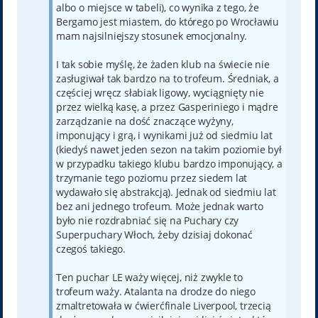
albo o miejsce w tabeli), co wynika z tego, że
Bergamo jest miastem, do którego po Wrocławiu
mam najsilniejszy stosunek emocjonalny.
I tak sobie myślę, że żaden klub na świecie nie
zasługiwał tak bardzo na to trofeum. Średniak, a
częściej wręcz słabiak ligowy, wyciągnięty nie
przez wielką kasę, a przez Gasperiniego i mądre
zarządzanie na dość znaczące wyżyny,
imponujący i grą, i wynikami już od siedmiu lat
(kiedyś nawet jeden sezon na takim poziomie był
w przypadku takiego klubu bardzo imponujący, a
trzymanie tego poziomu przez siedem lat
wydawało się abstrakcją). Jednak od siedmiu lat
bez ani jednego trofeum. Może jednak warto
było nie rozdrabniać się na Puchary czy
Superpuchary Włoch, żeby dzisiaj dokonać
czegoś takiego.
Ten puchar LE waży więcej, niż zwykle to
trofeum waży. Atalanta na drodze do niego
zmaltretowała w ćwierćfinale Liverpool, trzecią