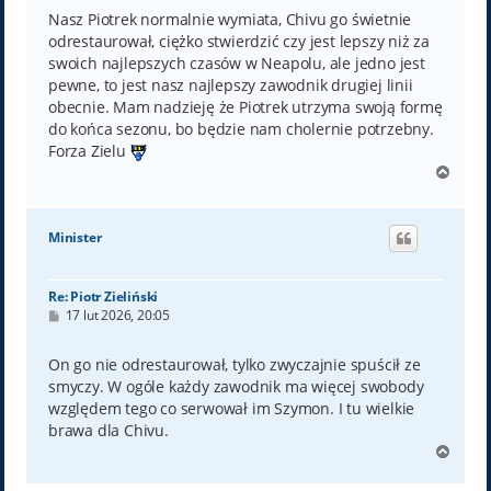
s
t
Nasz Piotrek normalnie wymiata, Chivu go świetnie
odrestaurował, ciężko stwierdzić czy jest lepszy niż za
swoich najlepszych czasów w Neapolu, ale jedno jest
pewne, to jest nasz najlepszy zawodnik drugiej linii
obecnie. Mam nadzieję że Piotrek utrzyma swoją formę
do końca sezonu, bo będzie nam cholernie potrzebny.
Forza Zielu
N
a
g
ó
Minister
r
ę
Re: Piotr Zieliński
P
17 lut 2026, 20:05
o
s
t
On go nie odrestaurował, tylko zwyczajnie spuścił ze
smyczy. W ogóle każdy zawodnik ma więcej swobody
względem tego co serwował im Szymon. I tu wielkie
brawa dla Chivu.
N
a
g