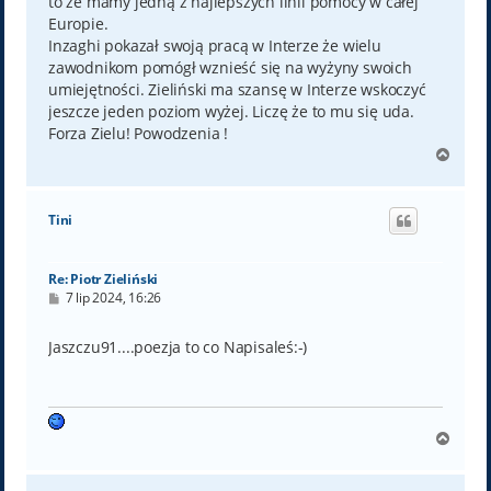
to że mamy jedną z najlepszych linii pomocy w całej
Europie.
Inzaghi pokazał swoją pracą w Interze że wielu
zawodnikom pomógł wznieść się na wyżyny swoich
umiejętności. Zieliński ma szansę w Interze wskoczyć
jeszcze jeden poziom wyżej. Liczę że to mu się uda.
Forza Zielu! Powodzenia !
N
a
g
ó
Tini
r
ę
Re: Piotr Zieliński
P
7 lip 2024, 16:26
o
s
t
Jaszczu91....poezja to co Napisaleś:⁠-⁠)
N
a
g