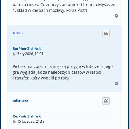
bardzo cieszy. Co znaczy zaufanie od trenera.Mysle, że
1. skład w derbach możliwy. Forza Piotr!
N
a
g
ó
Orzeu
r
ę
Re: Piotr Zieliński
P
5 sty 2026, 10:04
o
s
t
Piotrek ma coraz mocniejszą pozycję w Interze, a jego
gra wygląda jak za najlepszych czasów w Napoli.
Transfer, który wypalił po roku.
N
a
g
ó
mikruzzo
r
ę
Re: Piotr Zieliński
P
15 lut 2026, 21:18
o