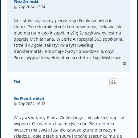
Piotr Zieliński
P
7 lip 2024, 13:54
o
s
t
No i stało się, mamy pierwszego Polaka w historii
klubu. Piotrek umiejętności na pewno ma, ciekawe jaki
plan ma na niego Inzaghi, myślę że szykowany jest na
pozycję Mchitariana. W Serie A rozegrał 363 spotkania,
strzelił 42 gole, zaliczył 49 asyst (według
transfermarkt). Pozostaje życzyć powodzenia, obyś
Pioter wygrał tu wielokrotnie scudetto i Ligę Mistrzów.
N
a
g
ó
Tini
r
ę
Re: Piotr Zieliński
P
7 lip 2024, 16:12
o
s
t
Wszyscy witamy Piotra Zielińskiego , ale jak ktoś napisał
wypierd. Ormianina i na miejsce dać Piotra. Henio
owszem ma swoje lata ale zawsze gra w pierwszym
składzie , daje z siebie 100,% i trochę szacunku mu się