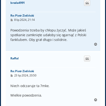
ó
broda4991
r
ę
Re: Piotr Zieliński
P
8 lip 2024, 21:14
o
s
t
Powodzenia trzeba by chłopu życzyć. Może jakieś
spotkanie zamknięte udałoby się ogarnąć z Polski
fanklubem. Oby grał długo i solidnie.
N
a
g
ó
Raffal
r
ę
Re: Piotr Zieliński
P
23 lip 2024, 20:50
o
s
t
Niech odczaruje ta 7mke.
Wielkie powodzenia.
N
a