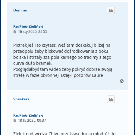
g
ó
Domino
r
ę
Re: Piotr Zieliński
P
16 sty 2025, 22:55
o
s
t
Piotrek jeśli to czytasz, weź tam doskakuj bliżej na
przedpolu żeby blokować dośrodkowania z boku
boiska i strzały zza pola karnego bo tracimy z tego
curva dużo bramek.
Pooglądałbyś tam wideo żeby pokryć dobrze swoją
strefę w fazie obronnej. Dzięki pozdrów Laure
N
a
g
ó
Speaker7
r
ę
Re: Piotr Zieliński
P
18 lis 2025, 09:37
o
s
t
Zielek pod wodzą Chivu przeżywa drugą młodość, to