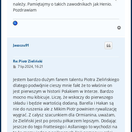
należy. Pamiętajmy o takich zawodnikach jak Henio.
Pozdrawiam
N
a
g
ó
Jaszczu91
r
ę
Re: Piotr Zieliński
P
7 lip 2024, 16:21
o
s
t
Jestem bardzo dużym fanem talentu Piotra Zielińskiego
dlatego podwójnie cieszy mnie fakt że to właśnie on
jest pierwszym w historii Polakiem w Interze. Bardzo
mocno mu kibicuje. Liczę, że wskoczy do pierwszego
składu i będzie wartością dodaną. Barella i Hakan są
nie do ruszenia ale z Mikim Piotr powinien rywalizację
wygrać. Z calysz szacunkiem dla Ormianina, uważam,
że Zieliński jest po prostu piłkarzem lepszym. Dodając
jeszcze do tego Frattesiego i Asllaniego to wychodzi na