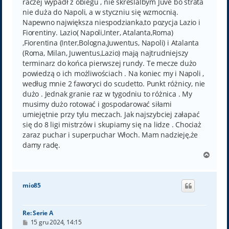
raczej wypadł z obiegu , nie skreslalbym Juve bo strata
nie duża do Napoli, a w styczniu się wzmocnią.
Napewno największa niespodzianka,to pozycja Lazio i
Fiorentiny. Lazio( Napoli,Inter, Atalanta,Roma)
,Fiorentina (Inter,Bologna,Juwentus, Napoli) i Atalanta
(Roma, Milan, Juwentus,Lazio) mają najtrudniejszy
terminarz do końca pierwszej rundy. Te mecze dużo
powiedzą o ich możliwościach . Na koniec my i Napoli ,
według mnie 2 faworyci do scudetto. Punkt różnicy, nie
dużo . Jednak granie raz w tygodniu to różnica . My
musimy dużo rotować i gospodarować siłami
umiejętnie przy tylu meczach. Jak najszybciej załapać
się do 8 ligi mistrzów i skupiamy się na lidze . Chociaż
zaraz puchar i superpuchar Włoch. Mam nadzieję,że
damy radę.
N
a
g
ó
mio85
r
ę
Re: Serie A
P
15 gru 2024, 14:15
o