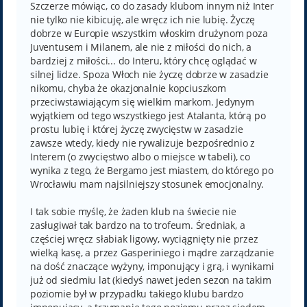
t
Szczerze mówiąc, co do zasady klubom innym niż Inter
nie tylko nie kibicuję, ale wręcz ich nie lubię. Życzę
dobrze w Europie wszystkim włoskim drużynom poza
Juventusem i Milanem, ale nie z miłości do nich, a
bardziej z miłości... do Interu, który chcę oglądać w
silnej lidze. Spoza Włoch nie życzę dobrze w zasadzie
nikomu, chyba że okazjonalnie kopciuszkom
przeciwstawiającym się wielkim markom. Jedynym
wyjątkiem od tego wszystkiego jest Atalanta, którą po
prostu lubię i której życzę zwycięstw w zasadzie
zawsze wtedy, kiedy nie rywalizuje bezpośrednio z
Interem (o zwycięstwo albo o miejsce w tabeli), co
wynika z tego, że Bergamo jest miastem, do którego po
Wrocławiu mam najsilniejszy stosunek emocjonalny.
I tak sobie myślę, że żaden klub na świecie nie
zasługiwał tak bardzo na to trofeum. Średniak, a
częściej wręcz słabiak ligowy, wyciągnięty nie przez
wielką kasę, a przez Gasperiniego i mądre zarządzanie
na dość znaczące wyżyny, imponujący i grą, i wynikami
już od siedmiu lat (kiedyś nawet jeden sezon na takim
poziomie był w przypadku takiego klubu bardzo