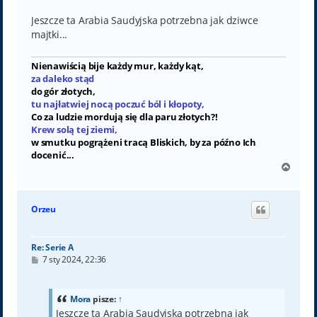
Jeszcze ta Arabia Saudyjska potrzebna jak dziwce
majtki...
Nienawiścią bije każdy mur, każdy kąt,
za daleko stąd
do gór złotych,
tu najłatwiej nocą poczuć ból i kłopoty,
Co za ludzie mordują się dla paru złotych?!
Krew solą tej ziemi,
w smutku pogrążeni tracą Bliskich, by za późno Ich
docenić...
N
a
g
ó
Orzeu
r
ę
Re: Serie A
P
7 sty 2024, 22:36
o
s
t
Mora
pisze:
↑
Jeszcze ta Arabia Saudyjska potrzebna jak