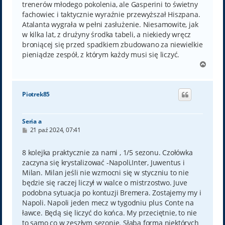
trenerów młodego pokolenia, ale Gasperini to świetny
fachowiec i taktycznie wyraźnie przewyższał Hiszpana.
Atalanta wygrała w pełni zasłużenie. Niesamowite, jak
w kilka lat, z drużyny środka tabeli, a niekiedy wręcz
broniącej się przed spadkiem zbudowano za niewielkie
pieniądze zespół, z którym każdy musi się liczyć.
N
a
g
ó
Piotrek85
r
ę
Seria a
P
21 paź 2024, 07:41
o
s
t
8 kolejka praktycznie za nami , 1/5 sezonu. Czołówka
zaczyna się krystalizować -Napoli,Inter, Juwentus i
Milan. Milan jeśli nie wzmocni się w styczniu to nie
będzie się raczej liczył w walce o mistrzostwo. Juve
podobna sytuacja po kontuzji Bremera. Zostajemy my i
Napoli. Napoli jeden mecz w tygodniu plus Conte na
ławce. Będą się liczyć do końca. My przeciętnie, to nie
to samo co w zeszłym sezonie. Słaba forma niektórych