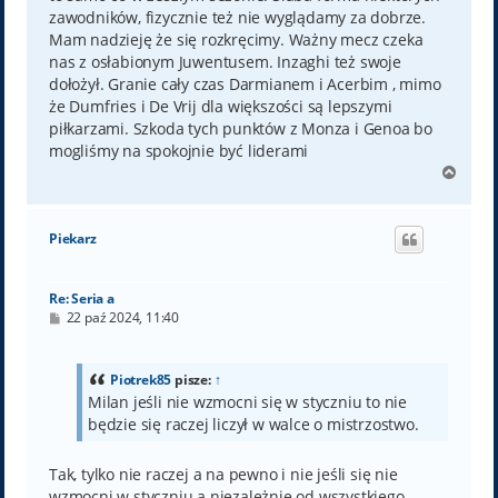
zawodników, fizycznie też nie wyglądamy za dobrze.
Mam nadzieję że się rozkręcimy. Ważny mecz czeka
nas z osłabionym Juwentusem. Inzaghi też swoje
dołożył. Granie cały czas Darmianem i Acerbim , mimo
że Dumfries i De Vrij dla większości są lepszymi
piłkarzami. Szkoda tych punktów z Monza i Genoa bo
mogliśmy na spokojnie być liderami
N
a
g
ó
Piekarz
r
ę
Re: Seria a
P
22 paź 2024, 11:40
o
s
t
Piotrek85
pisze:
↑
Milan jeśli nie wzmocni się w styczniu to nie
będzie się raczej liczył w walce o mistrzostwo.
Tak, tylko nie raczej a na pewno i nie jeśli się nie
wzmocni w styczniu a niezależnie od wszystkiego.