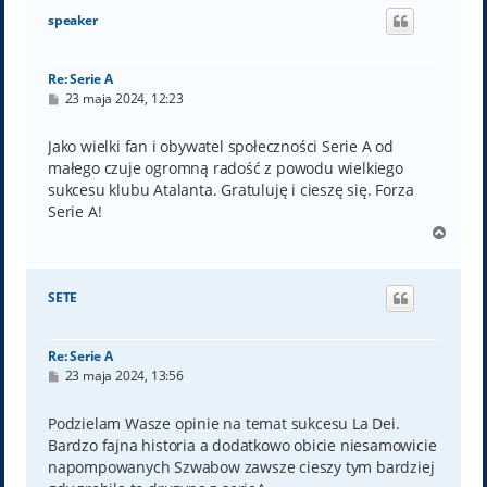
ó
speaker
r
ę
Re: Serie A
P
23 maja 2024, 12:23
o
s
t
Jako wielki fan i obywatel społeczności Serie A od
małego czuje ogromną radość z powodu wielkiego
sukcesu klubu Atalanta. Gratuluję i cieszę się. Forza
Serie A!
N
a
g
ó
SETE
r
ę
Re: Serie A
P
23 maja 2024, 13:56
o
s
t
Podzielam Wasze opinie na temat sukcesu La Dei.
Bardzo fajna historia a dodatkowo obicie niesamowicie
napompowanych Szwabow zawsze cieszy tym bardziej