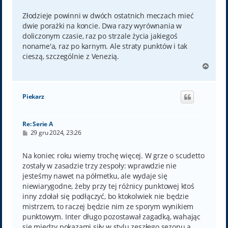
s
t
Złodzieje powinni w dwóch ostatnich meczach mieć
dwie porażki na koncie. Dwa razy wyrównania w
doliczonym czasie, raz po strzale życia jakiegoś
noname'a, raz po karnym. Ale straty punktów i tak
cieszą, szczególnie z Venezią.
N
a
g
ó
Piekarz
r
ę
Re: Serie A
P
29 gru 2024, 23:26
o
s
t
Na koniec roku wiemy trochę więcej. W grze o scudetto
zostały w zasadzie trzy zespoły: wprawdzie nie
jesteśmy nawet na półmetku, ale wydaje się
niewiarygodne, żeby przy tej różnicy punktowej ktoś
inny zdołał się podłączyć, bo ktokolwiek nie będzie
mistrzem, to raczej będzie nim ze sporym wynikiem
punktowym. Inter długo pozostawał zagadką, wahając
się między pokazami siły w stylu zeszłego sezonu a