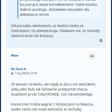
bo juve gra swoje konsekwentnie i także bardzo
dobrze punktuje. Dodatkowo wszystkie siły
wkładają w serieA
Od poczatku wiedzialem, ze bedzie ciezko ze
zlodziejami i to potwierdzaja. Obawiam sie, ze niestety
skeduto wróci do krętaczy.
N
a
g
ó
Mora
r
ę
Re: Serie A
P
7 sty 2024, 21:41
o
s
t
35 wiosen na karku, ale nigdy w życiu nie widziałem,
żeby jakiś klub tak fartownie przepychał mecze
dupskiem przez CAŁĄ RUNDĘ. Coś niesamowitego.
Koniecznie trzeba wygrać z Krętaczami na Meazza,
żaden remis nie może wchodzić w rachubę.