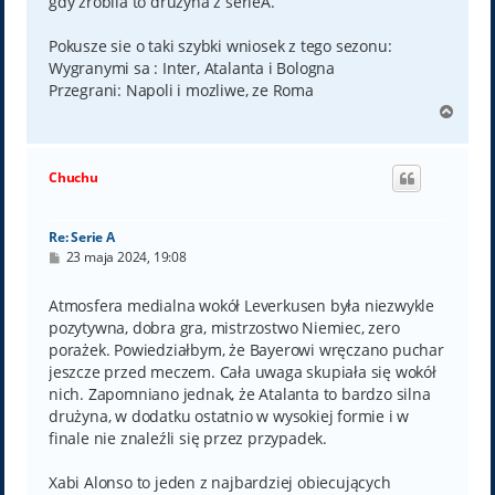
gdy zrobila to druzyna z serieA.
Pokusze sie o taki szybki wniosek z tego sezonu:
Wygranymi sa : Inter, Atalanta i Bologna
Przegrani: Napoli i mozliwe, ze Roma
N
a
g
ó
Chuchu
r
ę
Re: Serie A
P
23 maja 2024, 19:08
o
s
t
Atmosfera medialna wokół Leverkusen była niezwykle
pozytywna, dobra gra, mistrzostwo Niemiec, zero
porażek. Powiedziałbym, że Bayerowi wręczano puchar
jeszcze przed meczem. Cała uwaga skupiała się wokół
nich. Zapomniano jednak, że Atalanta to bardzo silna
drużyna, w dodatku ostatnio w wysokiej formie i w
finale nie znaleźli się przez przypadek.
Xabi Alonso to jeden z najbardziej obiecujących