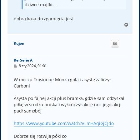
dziwce majtki...
dobra kasa do zgarnięcia jest
N
a
g
ó
Kujon
r
ę
Re: Serie A
P
8 sty 2024, 01:01
o
s
t
W meczu Frosinone-Monza gola i asystę zaliczył
Carboni
Asysta po fajnej akcji plus bramka, gdzie sam odzyskał
piłkę w środku boiska i wykończył akcję no i jego akcji
padł samobój
https://www.youtube.com/watch?v=mHAqiGjCJdo
Dobrze się rozwija póki co