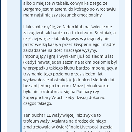
albo o miejsce w tabeli), co wynika z tego, że
Bergamo jest miastem, do którego po Wrocławiu
mam najsilniejszy stosunek emocjonalny.
I tak sobie myślę, że żaden klub na świecie nie
zasługiwał tak bardzo na to trofeum. Średniak, a
częściej wręcz słabiak ligowy, wyciągnięty nie
przez wielką kasę, a przez Gasperiniego i mądre
zarządzanie na dość znaczące wyżyny,
imponujący i grą, i wynikami już od siedmiu lat
(kiedyś nawet jeden sezon na takim poziomie był
w przypadku takiego klubu bardzo imponujący, a
trzymanie tego poziomu przez siedem lat
wydawało się abstrakcją). Jednak od siedmiu lat
bez ani jednego trofeum. Może jednak warto
było nie rozdrabniać się na Puchary czy
Superpuchary Włoch, żeby dzisiaj dokonać
czegoś takiego.
Ten puchar LE waży więcej, niż zwykle to
trofeum waży. Atalanta na drodze do niego
zmaltretowała w ćwierćfinale Liverpool, trzecią