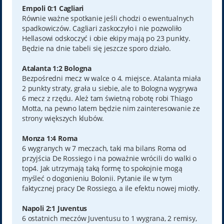
Empoli 0:1 Cagliari
Równie ważne spotkanie jeśli chodzi o ewentualnych
spadkowiczów. Cagliari zaskoczyło i nie pozwoliło
Hellasowi odskoczyć i obie ekipy mają po 23 punkty.
Będzie na dnie tabeli się jeszcze sporo działo.
Atalanta 1:2 Bologna
Bezpośredni mecz w walce o 4. miejsce. Atalanta miała
2 punkty straty, grała u siebie, ale to Bologna wygrywa
6 mecz z rzędu. Ależ tam świetną robotę robi Thiago
Motta, na pewno latem będzie nim zainteresowanie ze
strony większych klubów.
Monza 1:4 Roma
6 wygranych w 7 meczach, taki ma bilans Roma od
przyjścia De Rossiego i na poważnie wrócili do walki o
top4. Jak utrzymają taką formę to spokojnie mogą
myśleć o dogonieniu Bolonii. Pytanie ile w tym
faktycznej pracy De Rossiego, a ile efektu nowej miotły.
Napoli 2:1 Juventus
6 ostatnich meczów Juventusu to 1 wygrana, 2 remisy,