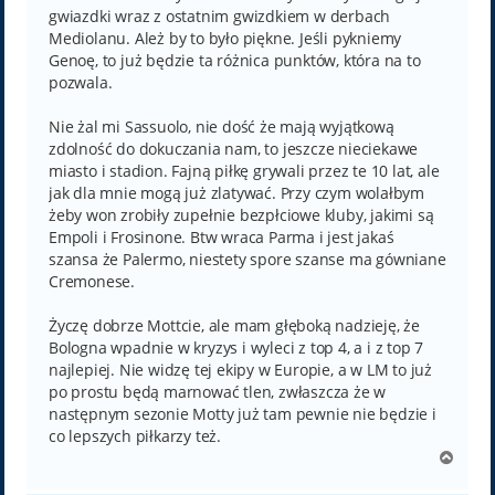
gwiazdki wraz z ostatnim gwizdkiem w derbach
Mediolanu. Ależ by to było piękne. Jeśli pykniemy
Genoę, to już będzie ta różnica punktów, która na to
pozwala.
Nie żal mi Sassuolo, nie dość że mają wyjątkową
zdolność do dokuczania nam, to jeszcze nieciekawe
miasto i stadion. Fajną piłkę grywali przez te 10 lat, ale
jak dla mnie mogą już zlatywać. Przy czym wolałbym
żeby won zrobiły zupełnie bezpłciowe kluby, jakimi są
Empoli i Frosinone. Btw wraca Parma i jest jakaś
szansa że Palermo, niestety spore szanse ma gówniane
Cremonese.
Życzę dobrze Mottcie, ale mam głęboką nadzieję, że
Bologna wpadnie w kryzys i wyleci z top 4, a i z top 7
najlepiej. Nie widzę tej ekipy w Europie, a w LM to już
po prostu będą marnować tlen, zwłaszcza że w
następnym sezonie Motty już tam pewnie nie będzie i
co lepszych piłkarzy też.
N
a
g