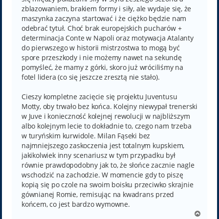
zblazowaniem, brakiem formy i siły, ale wydaje się, że
maszynka zaczyna startować i że ciężko będzie nam
odebrać tytuł. Choć brak europejskich pucharów +
determinacja Conte w Napoli oraz motywacja Atalanty
do pierwszego w historii mistrzostwa to mogą być
spore przeszkody i nie możemy nawet na sekundę
pomyśleć, że mamy z górki, skoro już wróciliśmy na
fotel lidera (co się jeszcze zresztą nie stało).
Cieszy kompletne zacięcie się projektu Juventusu
Motty, oby trwało bez końca. Kolejny niewypał trenerski
w Juve i konieczność kolejnej rewolucji w najbliższym
albo kolejnym lecie to dokładnie to, czego nam trzeba
w turyńskim kurwidole. Milan Fąseki bez
najmniejszego zaskoczenia jest totalnym kupskiem,
jakikolwiek inny scenariusz w tym przypadku był
równie prawdopodobny jak to, że słońce zacznie nagle
wschodzić na zachodzie. W momencie gdy to piszę
kopią się po czole na swoim boisku przeciwko skrajnie
gównianej Romie, remisując na kwadrans przed
końcem, co jest bardzo wymowne.
N