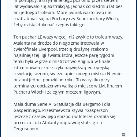
imponujący, a trzymanie tego poziomu przez siedem
lat wydawało się abstrakcją). Jednak od siedmiu lat bez
ani jednego trofeum. Może jednak warto było nie
rozdrabniać się na Puchary czy Superpuchary Włoch,
żeby dzisiaj dokonać czegoś takiego.
Ten puchar LE waży więcej, niż zwykle to trofeum waży.
Atalanta na drodze do niego zmaltretowała w
ćwierćfinale Liverpool, trzecią drużynę rzekomo
najsilniejszej ligi świata, która jeszcze parę tygodni
temu była w grze o mistrzostwo Anglii, a w finale
zdominowała i zniszczyła największą europejską
rewelację sezonu, świeżo upieczonego mistrza Niemiec
bez ani jednej porażki od roku. To wszystko przy
terminarzu obciążonym walką o miejsce w LM, finałem
Pucharu Włoch i zaległym meczem ligowym.
Mała duma Serie A. Gratulacje dla Bergamo i dla
Gasperiniego. Prześmiewcza ksywa "Gasperson"
jeszcze z czasów jego epizodu w Interze okazała się
prorocza - dla Atalanty naprawdę stał się ich
Fergusonem.
N