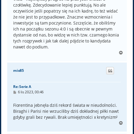
czołówkę. Zdecydowanie lepiej punktują, No ale
oczywiście jeśli popatrzy się na ich kadrę, to też widać
że nie jest to przypadkowe. Znaczne wzmocnienia i
inwestycje są tam poczynione. Szczęście, że obiliśmy
ich na początku sezonu 4:0 i są obecnie w pewnym
dystansie od nas, bo widzę w nich tzw. czarnego konia
tych rozgrywek i jak tak dalej pójdzie to kandydata
nawet do podium.
N
a
g
ó
mio85
r
ę
Re: Serie A
P
6 lis 2023, 00:46
o
s
t
Fiorentina jebnęła dziś rekord świata w nieudolności.
Biraghi i Parisi nie wrzuciliby dziś dokładnej piłki nawt
gdyby grali bez rywali. Brak umiejętności x kretynizm²
N
a
g