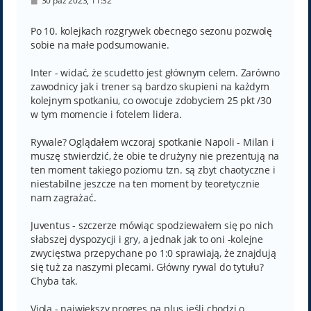
30 paź 2023, 11:32
o
s
t
Po 10. kolejkach rozgrywek obecnego sezonu pozwolę
sobie na małe podsumowanie.
Inter - widać, że scudetto jest głównym celem. Zarówno
zawodnicy jak i trener są bardzo skupieni na każdym
kolejnym spotkaniu, co owocuje zdobyciem 25 pkt /30
w tym momencie i fotelem lidera.
Rywale? Oglądałem wczoraj spotkanie Napoli - Milan i
muszę stwierdzić, że obie te drużyny nie prezentują na
ten moment takiego poziomu tzn. są zbyt chaotyczne i
niestabilne jeszcze na ten moment by teoretycznie
nam zagrażać.
Juventus - szczerze mówiąc spodziewałem się po nich
słabszej dyspozycji i gry, a jednak jak to oni -kolejne
zwycięstwa przepychane po 1:0 sprawiają, że znajdują
się tuż za naszymi plecami. Główny rywal do tytułu?
Chyba tak.
Viola - największy progres na plus jeśli chodzi o