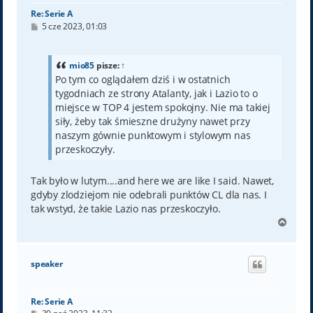
Re: Serie A
P
5 cze 2023, 01:03
o
s
t
mio85
pisze:
↑
Po tym co oglądałem dziś i w ostatnich
tygodniach ze strony Atalanty, jak i Lazio to o
miejsce w TOP 4 jestem spokojny. Nie ma takiej
siły, żeby tak śmieszne drużyny nawet przy
naszym gównie punktowym i stylowym nas
przeskoczyły.
Tak było w lutym....and here we are like I said. Nawet,
gdyby zlodziejom nie odebrali punktów CL dla nas. I
tak wstyd, że takie Lazio nas przeskoczyło.
N
a
g
ó
speaker
r
ę
Re: Serie A
P