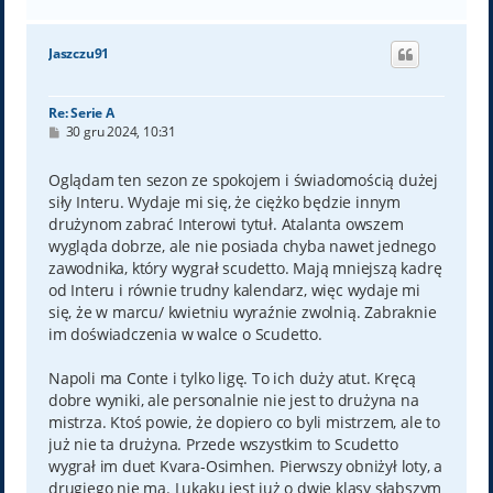
a
g
ó
Jaszczu91
r
ę
Re: Serie A
P
30 gru 2024, 10:31
o
s
t
Oglądam ten sezon ze spokojem i świadomością dużej
siły Interu. Wydaje mi się, że ciężko będzie innym
drużynom zabrać Interowi tytuł. Atalanta owszem
wygląda dobrze, ale nie posiada chyba nawet jednego
zawodnika, który wygrał scudetto. Mają mniejszą kadrę
od Interu i równie trudny kalendarz, więc wydaje mi
się, że w marcu/ kwietniu wyraźnie zwolnią. Zabraknie
im doświadczenia w walce o Scudetto.
Napoli ma Conte i tylko ligę. To ich duży atut. Kręcą
dobre wyniki, ale personalnie nie jest to drużyna na
mistrza. Ktoś powie, że dopiero co byli mistrzem, ale to
już nie ta drużyna. Przede wszystkim to Scudetto
wygrał im duet Kvara-Osimhen. Pierwszy obniżył loty, a
drugiego nie ma. Lukaku jest już o dwie klasy słabszym