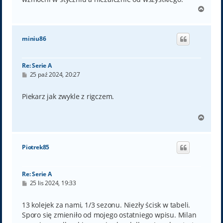
N
a
g
ó
miniu86
r
ę
Re: Serie A
P
25 paź 2024, 20:27
o
s
t
Piekarz jak zwykle z rigczem.
N
a
g
ó
Piotrek85
r
ę
Re: Serie A
P
25 lis 2024, 19:33
o
s
t
13 kolejek za nami, 1/3 sezonu. Niezły ścisk w tabeli.
Sporo się zmieniło od mojego ostatniego wpisu. Milan