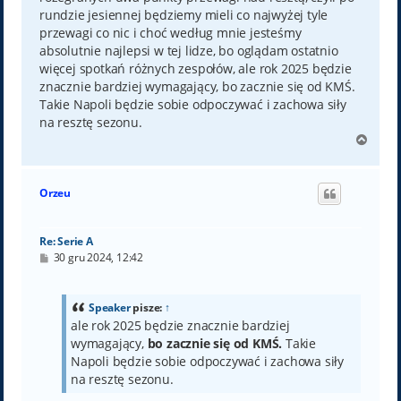
rundzie jesiennej będziemy mieli co najwyżej tyle
przewagi co nic i choć według mnie jesteśmy
absolutnie najlepsi w tej lidze, bo oglądam ostatnio
więcej spotkań różnych zespołów, ale rok 2025 będzie
znacznie bardziej wymagający, bo zacznie się od KMŚ.
Takie Napoli będzie sobie odpoczywać i zachowa siły
na resztę sezonu.
N
a
g
ó
Orzeu
r
ę
Re: Serie A
P
30 gru 2024, 12:42
o
s
t
Speaker
pisze:
↑
ale rok 2025 będzie znacznie bardziej
wymagający,
bo zacznie się od KMŚ.
Takie
Napoli będzie sobie odpoczywać i zachowa siły
na resztę sezonu.