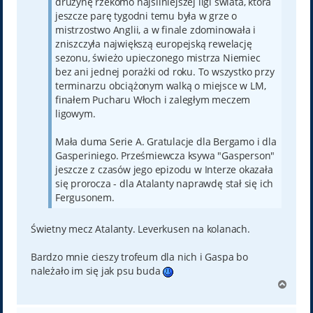
drużynę rzekomo najsilniejszej ligi świata, która
jeszcze parę tygodni temu była w grze o
mistrzostwo Anglii, a w finale zdominowała i
zniszczyła największą europejską rewelację
sezonu, świeżo upieczonego mistrza Niemiec
bez ani jednej porażki od roku. To wszystko przy
terminarzu obciążonym walką o miejsce w LM,
finałem Pucharu Włoch i zaległym meczem
ligowym.
Mała duma Serie A. Gratulacje dla Bergamo i dla
Gasperiniego. Prześmiewcza ksywa "Gasperson"
jeszcze z czasów jego epizodu w Interze okazała
się prorocza - dla Atalanty naprawdę stał się ich
Fergusonem.
Świetny mecz Atalanty. Leverkusen na kolanach.
Bardzo mnie cieszy trofeum dla nich i Gaspa bo
należało im się jak psu buda
N
a
g