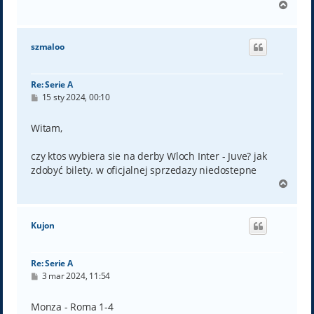
N
a
g
ó
szmaloo
r
ę
Re: Serie A
P
15 sty 2024, 00:10
o
s
t
Witam,
czy ktos wybiera sie na derby Wloch Inter - Juve? jak
zdobyć bilety. w oficjalnej sprzedazy niedostepne
N
a
g
ó
Kujon
r
ę
Re: Serie A
P
3 mar 2024, 11:54
o
s
t
Monza - Roma 1-4