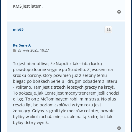
KMŚ jest latem.
N
a
g
ó
mio85
r
ę
Re: Serie A
P
28 kwie 2025, 19:27
o
s
t
To jest niemożliwe, że Napoli z tak słabą kadrą
prawdopodobnie sięgnie po Scudetto. Z Jesusem na
środku obrony, który powinien już 2 sezony temu
biegać po boiskach Serie B i drugim odpadem z Interu
- Politano. Tam jest z trzech lepszych graczy na krzyż.
To pokazuje, jak Conte jest mocny trenerem jeśli chodzi
o ligę. To on z McTominayem robi im mistrza. No plus
reszta ligi, bo poziom czołówki w tym roku jest
żenujący. Gdyby zagrali tyle meczów co Inter, pewnie
byliby w okolicach 4. miejsca, ale na tą kadrę to i tak
byłby dobry wynik.
N