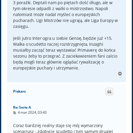
3 porażki. Deptali nam po piętach dość długo, ale w
tym okresie odpadli z walki o mistrzostwo. Napoli
natomiast może nadal myśleć o europejskich
pucharach. Ligi Mistrzów nie ugrają, ale Liga Europy w
zasięgu.
Jeśli jutro Inter ogra u siebie Genoę, będzie już +15.
Walka o scudetto raczej rozstrzygnięta, Inzaghi
musiałby zacząć teraz wystawiać Primaverę do końca
sezonu żeby to przegrać. Z zaciekawieniem fani calcio
będą mogli teraz głównie oglądać rywalizację o
europejskie puchary i utrzymanie.
N
a
g
ó
Piekarz
r
ę
Re: Serie A
P
4 mar 2024, 03:43
o
s
t
Coraz bardziej realny staje się mój wymarzony
scenariusz - zdobycie scudetto i tym samym drugiej