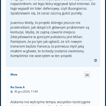
napastnikiem, od tego który wygrywał tytuł Interowi. Do
tego wypadł im lider defensywy, czyli Buongiorno.
Spodziewam się, że zaraz zaczną gubić punkty.
Juventus Motty, to projekt, którego jeszcze nie
przekreślam. Jak dotąd ich głównym problemem są
kontuzje. Myślę, że zajmą czwarte miejsce.
Zdecydowanie w gorszym położeniu jest Milan.
Pamiętam, że po tym jak ogłosili, że ich nowym
trenerem będzie Fonseca, to pierwsza myśl jaką
miałem w głowie, to to kiedy zostanie zwolniony.
Kompletnie nie wierzyłem w ten projekt.
N
a
g
ó
Mora
r
ę
Re: Serie A
P
30 gru 2024, 11:49
o
s
t
Atalanta nie wytrzyma tempa, wszystko rozstrzygnie