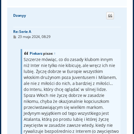
a
g
ó
Dzonyy
r
ę
Re: Serie A
P
23 maja 2024, 08:29
o
s
t
Piekarz
pisze:
↑
Szczerze mówiąc, co do zasady klubom innym
niż Inter nie tylko nie kibicuję, ale wręcz ich nie
lubię. Życzę dobrze w Europie wszystkim
włoskim drużynom poza Juventusem i Milanem,
ale nie z miłości do nich, a bardziej z miłości...
do Interu, który chcę oglądać w silnej lidze.
Spoza Włoch nie życzę dobrze w zasadzie
nikomu, chyba że okazjonalnie kopciuszkom
przeciwstawiającym się wielkim markom.
Jedynym wyjątkiem od tego wszystkiego jest
Atalanta, którą po prostu lubię i której życzę
zwycięstw w zasadzie zawsze wtedy, kiedy nie
rywalizuje bezpośrednio z Interem (o zwycięstwo