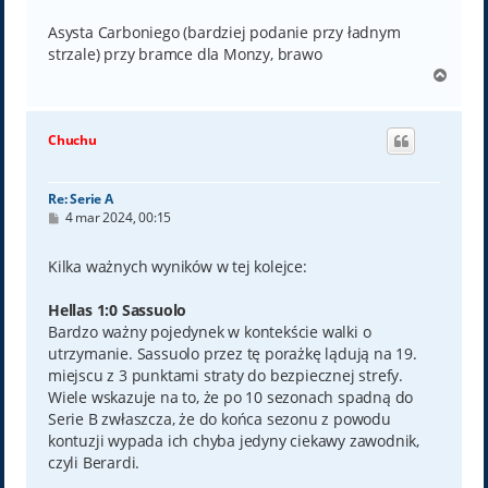
Asysta Carboniego (bardziej podanie przy ładnym
strzale) przy bramce dla Monzy, brawo
N
a
g
ó
Chuchu
r
ę
Re: Serie A
P
4 mar 2024, 00:15
o
s
t
Kilka ważnych wyników w tej kolejce:
Hellas 1:0 Sassuolo
Bardzo ważny pojedynek w kontekście walki o
utrzymanie. Sassuolo przez tę porażkę lądują na 19.
miejscu z 3 punktami straty do bezpiecznej strefy.
Wiele wskazuje na to, że po 10 sezonach spadną do
Serie B zwłaszcza, że do końca sezonu z powodu
kontuzji wypada ich chyba jedyny ciekawy zawodnik,
czyli Berardi.