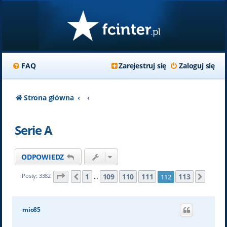
FAQ
Zarejestruj się
Zaloguj się
Strona główna
Serie A
ODPOWIEDZ
Strona
112
z
113
1
109
110
111
113
Posty: 3382
112
Poprzednia
Nastę
…
mio85