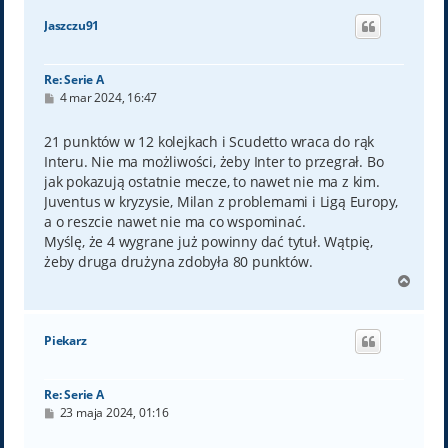
ó
Jaszczu91
r
ę
Re: Serie A
P
4 mar 2024, 16:47
o
s
t
21 punktów w 12 kolejkach i Scudetto wraca do rąk
Interu. Nie ma możliwości, żeby Inter to przegrał. Bo
jak pokazują ostatnie mecze, to nawet nie ma z kim.
Juventus w kryzysie, Milan z problemami i Ligą Europy,
a o reszcie nawet nie ma co wspominać.
Myślę, że 4 wygrane już powinny dać tytuł. Wątpię,
żeby druga drużyna zdobyła 80 punktów.
N
a
g
ó
Piekarz
r
ę
Re: Serie A
P
23 maja 2024, 01:16
o
s