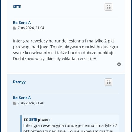
ó
SETE
r
ę
Re: Serie A
P
7 sty 2024, 21:04
o
s
t
Inter gra rewelacyjna rundę jesienna i ma tylko 2 pkt
przewagi nad Juve. To nie ukrywam martwi bo juve gra
swoje konsekwentnie i także bardzo dobrze punktuje.
Dodatkowo wszystkie siły wkładają w serieA
N
a
g
ó
Dzonyy
r
ę
Re: Serie A
P
7 sty 2024, 21:40
o
s
t
SETE
pisze:
↑
Inter gra rewelacyjna rundę jesienna i ma tylko 2
pkt przewagi nad Juve. To nie ukrywam martwi