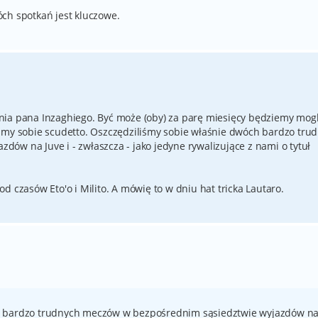
ch spotkań jest kluczowe.
nia pana Inzaghiego. Być może (oby) za parę miesięcy będziemy mogl
śmy sobie scudetto. Oszczędziliśmy sobie właśnie dwóch bardzo tru
ów na Juve i - zwłaszcza - jako jedyne rywalizujące z nami o tytuł
d czasów Eto'o i Milito. A mówię to w dniu hat tricka Lautaro.
h bardzo trudnych meczów w bezpośrednim sąsiedztwie wyjazdów n