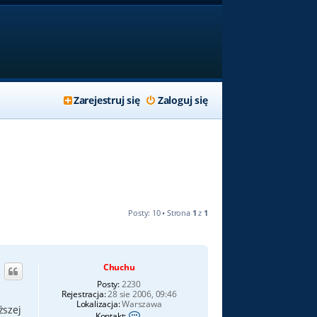
Zarejestruj się
Zaloguj się
Posty: 10 • Strona
1
z
1
Chuchu
Posty:
2230
Rejestracja:
28 sie 2006, 09:46
Lokalizacja:
Warszawa
ższej
S
Kontakt: