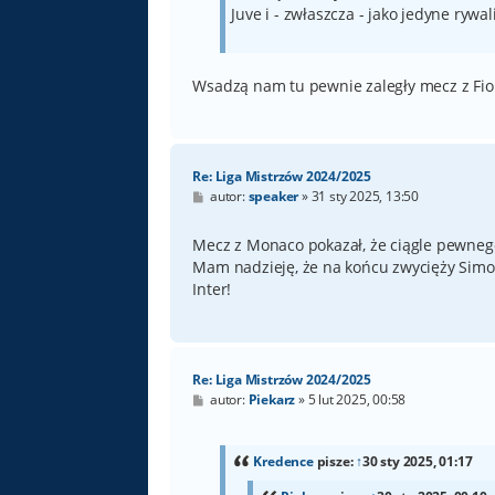
Juve i - zwłaszcza - jako jedyne rywal
Wsadzą nam tu pewnie zaległy mecz z Fio
Re: Liga Mistrzów 2024/2025
P
autor:
speaker
»
31 sty 2025, 13:50
o
s
t
Mecz z Monaco pokazał, że ciągle pewnego
Mam nadzieję, że na końcu zwycięży Simon
Inter!
Re: Liga Mistrzów 2024/2025
P
autor:
Piekarz
»
5 lut 2025, 00:58
o
s
t
Kredence
pisze:
↑
30 sty 2025, 01:17