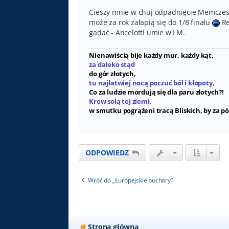
Cieszy mnie w chuj odpadnięcie Memczeste
może za rok załapią się do 1/8 finału
Re
gadać - Ancelotti umie w LM.
Nienawiścią bije każdy mur, każdy kąt,
za daleko stąd
do gór złotych,
tu najłatwiej nocą poczuć ból i kłopoty,
Co za ludzie mordują się dla paru złotych?!
Krew solą tej ziemi,
w smutku pogrążeni tracą Bliskich, by za pó
ODPOWIEDZ
Wróć do „Europejskie puchary”
Strona główna