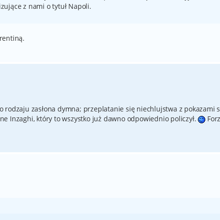
izujące z nami o tytuł Napoli.
rentiną.
 rodzaju zasłona dymna; przeplatanie się niechlujstwa z pokazami si
e Inzaghi, który to wszystko już dawno odpowiednio policzył.
For