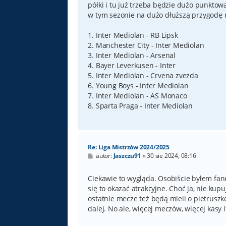
półki i tu już trzeba będzie dużo punktow
w tym sezonie na dużo dłuższą przygodę n
1. Inter Mediolan - RB Lipsk
2. Manchester City - Inter Mediolan
3. Inter Mediolan - Arsenal
4. Bayer Leverkusen - Inter
5. Inter Mediolan - Crvena zvezda
6. Young Boys - Inter Mediolan
7. Inter Mediolan - AS Monaco
8. Sparta Praga - Inter Mediolan
Re: Liga Mistrzów 2024/2025
P
autor:
Jaszczu91
»
30 sie 2024, 08:16
o
s
t
Ciekawie to wygląda. Osobiście byłem fa
się to okazać atrakcyjne. Choć ja, nie kupu
ostatnie mecze też będą mieli o pietruszkę
dalej. No ale, więcej meczów, więcej kasy it