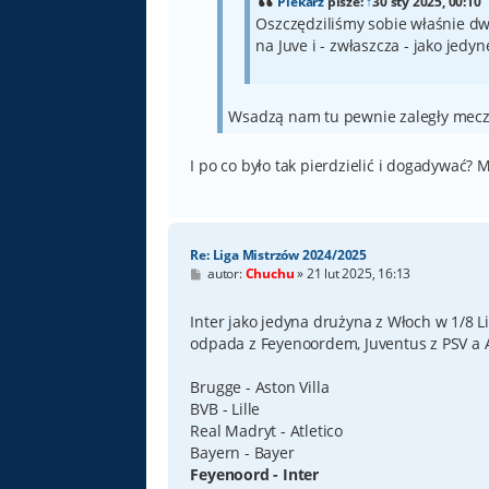
Piekarz
pisze:
↑
30 sty 2025, 00:10
Oszczędziliśmy sobie właśnie 
na Juve i - zwłaszcza - jako jedyn
Wsadzą nam tu pewnie zaległy mecz 
I po co było tak pierdzielić i dogadywać? 
Re: Liga Mistrzów 2024/2025
P
autor:
Chuchu
»
21 lut 2025, 16:13
o
s
t
Inter jako jedyna drużyna z Włoch w 1/8 
odpada z Feyenoordem, Juventus z PSV a A
Brugge - Aston Villa
BVB - Lille
Real Madryt - Atletico
Bayern - Bayer
Feyenoord - Inter