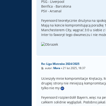
PSG - Liverpool
Benfica - Barcelona
PSV - Arsenal
Feyenoord teoretycznie drużyna na spokojn
Mają na koncie kompromitującą porażkę 1:6 
Manchesterem City, wygrać 3:0 u siebie z
Inter to faworyt tego dwumeczu i nie może
Re: Liga Mistrzów 2024/2025
P
autor:
Mora
»
21 lut 2025, 18:37
o
s
t
Ucieszyły mnie kompromitacje Krętaczy, Mil
drugiej strony nie mniejszą kompromitacją 
tylko nie my
Feyenoord rozpierdolił Bayern, więc na p
całkiem solidnie wyglądali. Podobno jakaś