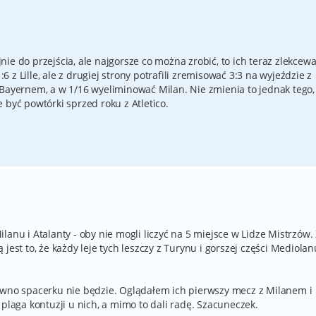
ie do przejścia, ale najgorsze co można zrobić, to ich teraz zlekcewa
z Lille, ale z drugiej strony potrafili zremisować 3:3 na wyjeździe z
 Bayernem, a w 1/16 wyeliminować Milan. Nie zmienia to jednak tego,
 być powtórki sprzed roku z Atletico.
anu i Atalanty - oby nie mogli liczyć na 5 miejsce w Lidze Mistrzów.
jest to, że każdy leje tych leszczy z Turynu i gorszej części Mediolan
ewno spacerku nie będzie. Oglądałem ich pierwszy mecz z Milanem i
 plaga kontuzji u nich, a mimo to dali radę. Szacuneczek.