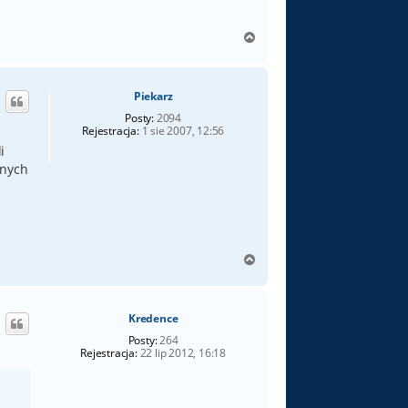
N
a
g
ó
Piekarz
r
ę
Posty:
2094
Rejestracja:
1 sie 2007, 12:56
i
dnych
N
a
g
ó
Kredence
r
ę
Posty:
264
Rejestracja:
22 lip 2012, 16:18
a