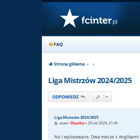
FAQ
Strona główna
Liga Mistrzów 2024/2025
ODPOWIEDZ
Liga Mistrzów 2024/2025
P
autor:
Chuchu
»
29 sie 2024, 21:41
o
s
t
No i wylosowane. Dwa mecze z Anglikami i 