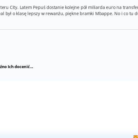
ru City. Latem Pepuś dostanie kolejne pół miliarda euro na transfer
al był o klasę lepszy w rewanżu, piękne bramki Mbappe. No i co tu 
źno Ich docenić...