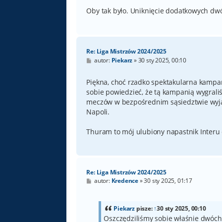
Oby tak było. Uniknięcie dodatkowych dwó
Re: Liga Mistrzów 2024/2025
P
autor:
Piekarz
»
30 sty 2025, 00:10
o
s
t
Piękna, choć rzadko spektakularna kampa
sobie powiedzieć, że tą kampanią wygrali
meczów w bezpośrednim sąsiedztwie wyjazd
Napoli.
Thuram to mój ulubiony napastnik Interu o
Re: Liga Mistrzów 2024/2025
P
autor:
Kredence
»
30 sty 2025, 01:17
o
s
t
Piekarz
pisze:
↑
30 sty 2025, 00:10
Oszczędziliśmy sobie właśnie dwóc