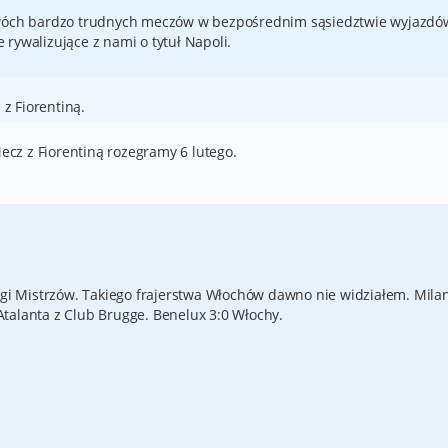
dwóch bardzo trudnych meczów w bezpośrednim sąsiedztwie wyjazdó
e rywalizujące z nami o tytuł Napoli.
z Fiorentiną.
Mecz z Fiorentiną rozegramy 6 lutego.
Ligi Mistrzów. Takiego frajerstwa Włochów dawno nie widziałem. Mila
talanta z Club Brugge. Benelux 3:0 Włochy.