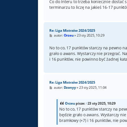
Co do Interu to trzeba koniecznie dostać 
terminarzu to liczę na jakieś 16-17 punk
Re: Liga Mistrzów 2024/2025
P
autor:
Orzeu
»
23 sty 2025, 10:29
o
s
t
No to co, 17 punktów starczy na pewno na
grało o awans. Wystarczy nie przegrać. 
i 16 punktów, nie powinno być żadnej kata
Re: Liga Mistrzów 2024/2025
P
autor:
Dzonyy
»
23 sty 2025, 11:04
o
s
t
Orzeu
pisze:
↑
23 sty 2025, 10:29
No to co, 17 punktów starczy na pew
będzie grało o awans. Wystarczy ni
bramkowy (+7) i 16 punktów, nie pow