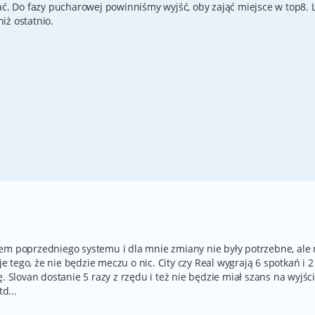
ać. Do fazy pucharowej powinniśmy wyjść, oby zająć miejsce w top8. 
iż ostatnio.
nem poprzedniego systemu i dla mnie zmiany nie były potrzebne, ale
je tego, że nie będzie meczu o nic. City czy Real wygrają 6 spotkań i 2
. Slovan dostanie 5 razy z rzędu i też nie będzie miał szans na wyjśc
d...