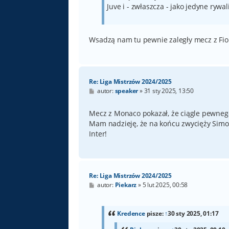
Juve i - zwłaszcza - jako jedyne rywal
Wsadzą nam tu pewnie zaległy mecz z Fio
Re: Liga Mistrzów 2024/2025
P
autor:
speaker
»
31 sty 2025, 13:50
o
s
t
Mecz z Monaco pokazał, że ciągle pewnego
Mam nadzieję, że na końcu zwycięży Simon
Inter!
Re: Liga Mistrzów 2024/2025
P
autor:
Piekarz
»
5 lut 2025, 00:58
o
s
t
Kredence
pisze:
↑
30 sty 2025, 01:17