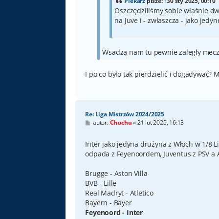
Piekarz
pisze:
↑
30 sty 2025, 00:10
Oszczędziliśmy sobie właśnie 
na Juve i - zwłaszcza - jako jedyn
Wsadzą nam tu pewnie zaległy mecz 
I po co było tak pierdzielić i dogadywać? 
Re: Liga Mistrzów 2024/2025
P
autor:
Chuchu
»
21 lut 2025, 16:13
o
s
t
Inter jako jedyna drużyna z Włoch w 1/8 
odpada z Feyenoordem, Juventus z PSV a A
Brugge - Aston Villa
BVB - Lille
Real Madryt - Atletico
Bayern - Bayer
Feyenoord - Inter