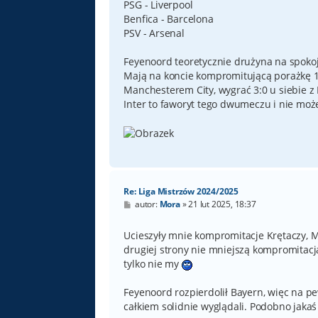
PSG - Liverpool
Benfica - Barcelona
PSV - Arsenal
Feyenoord teoretycznie drużyna na spokojn
Mają na koncie kompromitującą porażkę 1:6 
Manchesterem City, wygrać 3:0 u siebie z
Inter to faworyt tego dwumeczu i nie może
Re: Liga Mistrzów 2024/2025
P
autor:
Mora
»
21 lut 2025, 18:37
o
s
t
Ucieszyły mnie kompromitacje Krętaczy, Mil
drugiej strony nie mniejszą kompromitacją 
tylko nie my
Feyenoord rozpierdolił Bayern, więc na p
całkiem solidnie wyglądali. Podobno jakaś