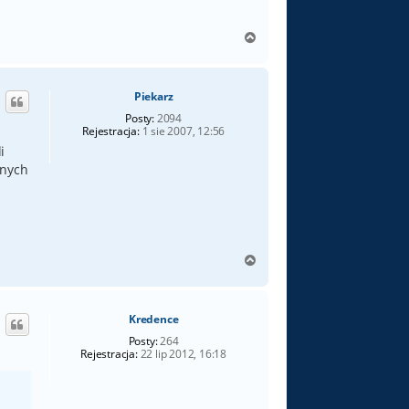
N
a
g
ó
Piekarz
r
ę
Posty:
2094
Rejestracja:
1 sie 2007, 12:56
i
dnych
N
a
g
ó
Kredence
r
ę
Posty:
264
Rejestracja:
22 lip 2012, 16:18
a