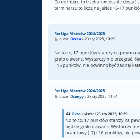
Co do Interu to trzeba koniecznie dostać 
terminarzu to liczę na jakieś 16-17 punk
Re: Liga Mistrzów 2024/2025
P
autor:
Orzeu
»
23 sty 2025, 10:29
o
s
t
No to co, 17 punktów starczy na pewno na
grało o awans. Wystarczy nie przegrać. 
i 16 punktów, nie powinno być żadnej kata
Re: Liga Mistrzów 2024/2025
P
autor:
Dzonyy
»
23 sty 2025, 11:04
o
s
t
Orzeu
pisze:
↑
23 sty 2025, 10:29
No to co, 17 punktów starczy na pew
będzie grało o awans. Wystarczy ni
bramkowy (+7) i 16 punktów, nie pow