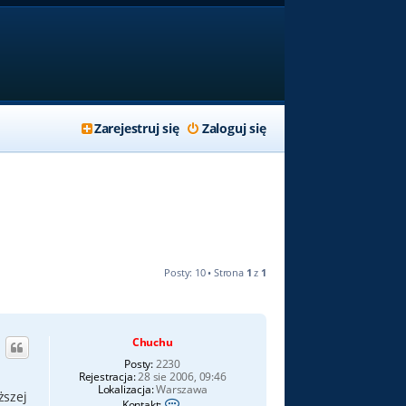
Zarejestruj się
Zaloguj się
Posty: 10 • Strona
1
z
1
Chuchu
Posty:
2230
Rejestracja:
28 sie 2006, 09:46
Lokalizacja:
Warszawa
ższej
S
Kontakt: