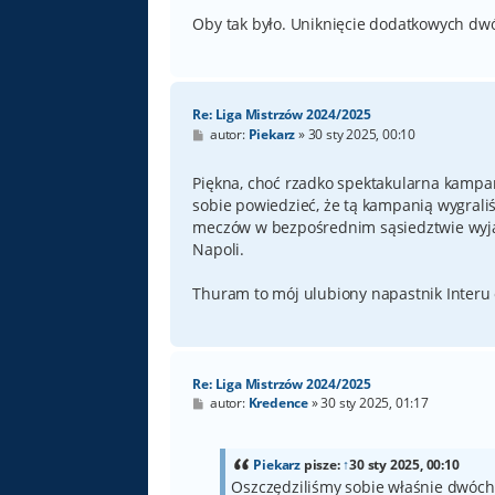
Oby tak było. Uniknięcie dodatkowych dwó
Re: Liga Mistrzów 2024/2025
P
autor:
Piekarz
»
30 sty 2025, 00:10
o
s
t
Piękna, choć rzadko spektakularna kampa
sobie powiedzieć, że tą kampanią wygrali
meczów w bezpośrednim sąsiedztwie wyjazd
Napoli.
Thuram to mój ulubiony napastnik Interu o
Re: Liga Mistrzów 2024/2025
P
autor:
Kredence
»
30 sty 2025, 01:17
o
s
t
Piekarz
pisze:
↑
30 sty 2025, 00:10
Oszczędziliśmy sobie właśnie dwóc