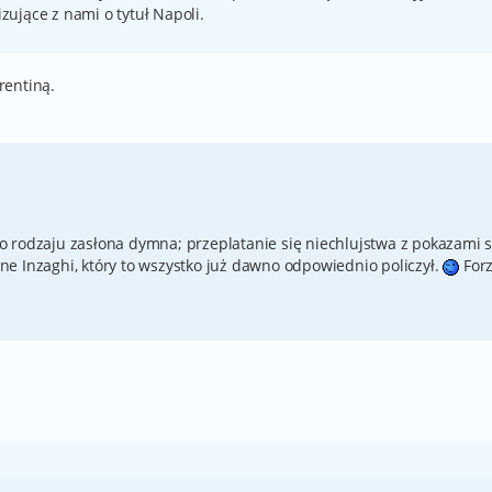
izujące z nami o tytuł Napoli.
rentiną.
 rodzaju zasłona dymna; przeplatanie się niechlujstwa z pokazami si
e Inzaghi, który to wszystko już dawno odpowiednio policzył.
For