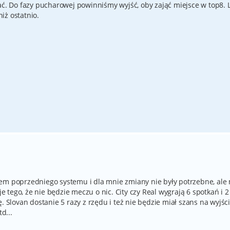
ać. Do fazy pucharowej powinniśmy wyjść, oby zająć miejsce w top8. 
iż ostatnio.
nem poprzedniego systemu i dla mnie zmiany nie były potrzebne, ale
je tego, że nie będzie meczu o nic. City czy Real wygrają 6 spotkań i 2
. Slovan dostanie 5 razy z rzędu i też nie będzie miał szans na wyjśc
d...