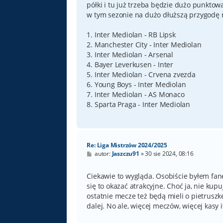
półki i tu już trzeba będzie dużo punktow
w tym sezonie na dużo dłuższą przygodę n
1. Inter Mediolan - RB Lipsk
2. Manchester City - Inter Mediolan
3. Inter Mediolan - Arsenal
4. Bayer Leverkusen - Inter
5. Inter Mediolan - Crvena zvezda
6. Young Boys - Inter Mediolan
7. Inter Mediolan - AS Monaco
8. Sparta Praga - Inter Mediolan
Re: Liga Mistrzów 2024/2025
P
autor:
Jaszczu91
»
30 sie 2024, 08:16
o
s
t
Ciekawie to wygląda. Osobiście byłem fa
się to okazać atrakcyjne. Choć ja, nie kupu
ostatnie mecze też będą mieli o pietruszkę
dalej. No ale, więcej meczów, więcej kasy it