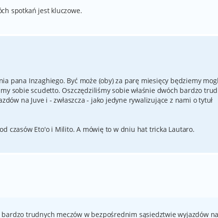
ch spotkań jest kluczowe.
nia pana Inzaghiego. Być może (oby) za parę miesięcy będziemy mogl
śmy sobie scudetto. Oszczędziliśmy sobie właśnie dwóch bardzo tru
ów na Juve i - zwłaszcza - jako jedyne rywalizujące z nami o tytuł
d czasów Eto'o i Milito. A mówię to w dniu hat tricka Lautaro.
h bardzo trudnych meczów w bezpośrednim sąsiedztwie wyjazdów n