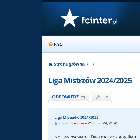
FAQ
Strona główna
Liga Mistrzów 2024/2025
ODPOWIEDZ
Liga Mistrzów 2024/2025
P
autor:
Chuchu
»
29 sie 2024, 21:41
o
s
t
No i wylosowane. Dwa mecze z Anglikami i 