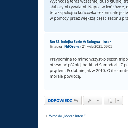
Wychodzą teraz wcześniej dużo głupiej tr
słabszymi rywalami. Napoli w końcówce, dw
teraz spokojna końcówka sezonu, ale jest
w pomocy przez większą część sezonu prz
Re: 33. kolejka Serie A: Bologna - Inter
P
autor:
NdOrom
»
21 kwie 2025, 09:05
o
s
t
Przypomina to mimo wszystko sezon tripp
otrzymać później becki od Sampdorii. Z p
prądem. Podobnie jak w 2010. O ile smute
morale powrócą.
ODPOWIEDZ
Wróć do „Mecze Interu”