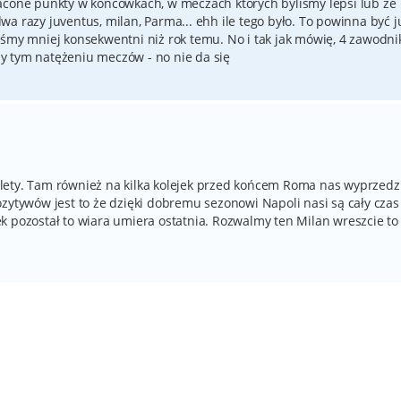
acone punkty w końcówkach, w meczach których byliśmy lepsi lub ze
a razy juventus, milan, Parma... ehh ile tego było. To powinna być j
eśmy mniej konsekwentni niż rok temu. No i tak jak mówię, 4 zawodn
y tym natężeniu meczów - no nie da się
lety. Tam również na kilka kolejek przed końcem Roma nas wyprzedzi
ozytywów jest to że dzięki dobremu sezonowi Napoli nasi są cały cza
k pozostał to wiara umiera ostatnia. Rozwalmy ten Milan wreszcie to