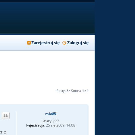
Zarejestruj się
Zaloguj się
Posty: 8 • Strona
1
z
1
mio85
Posty:
777
Rejestracja:
25 sie 2009, 14:08
erie