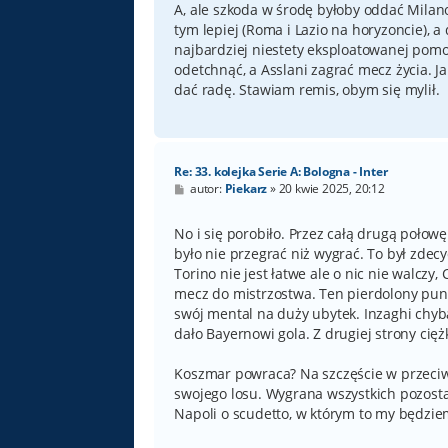
A, ale szkoda w środę byłoby oddać Milano
tym lepiej (Roma i Lazio na horyzoncie), 
najbardziej niestety eksploatowanej pomocy
odetchnąć, a Asslani zagrać mecz życia. J
dać radę. Stawiam remis, obym się mylił.
Re: 33. kolejka Serie A: Bologna - Inter
P
autor:
Piekarz
»
20 kwie 2025, 20:12
o
s
t
No i się porobiło. Przez całą drugą połow
było nie przegrać niż wygrać. To był zde
Torino nie jest łatwe ale o nic nie walczy,
mecz do mistrzostwa. Ten pierdolony punk
swój mental na duży ubytek. Inzaghi chy
dało Bayernowi gola. Z drugiej strony cięż
Koszmar powraca? Na szczęście w przeciwi
swojego losu. Wygrana wszystkich pozosta
Napoli o scudetto, w którym to my będzie