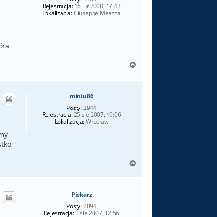
Rejestracja:
16 lut 2008, 17:43
Lokalizacja:
Giuseppe Meazza
óra
N
a
g
ó
miniu86
r
ę
Posty:
2944
Rejestracja:
25 sie 2007, 19:06
Lokalizacja:
Wrocław
u
emy
tko,
N
a
g
ó
Piekarz
r
ę
Posty:
2094
Rejestracja:
1 sie 2007, 12:56