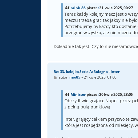
t
miniu86
pisze:
↑
21 kwie 2025, 00:27
Teraz każdy kolejny mecz jest o ws
meczu trzeba grać tak jakby nie było
Potrzebujemy by każdy kto dostanie s
przegrać wszystko, ale nie można do
Dokładnie tak jest. Czy to nie niesamowici
Re: 33. kolejka Serie A: Bologna - Inter
P
autor:
mio85
»
21 kwie 2025, 01:00
o
s
t
Minister
pisze:
↑
20 kwie 2025, 23:06
Obrzydliwie grające Napoli przez pe
z pełną pulą punktową
Inter, grający całkiem przyzwoite z
która jest rozpędzona od miesięcy,