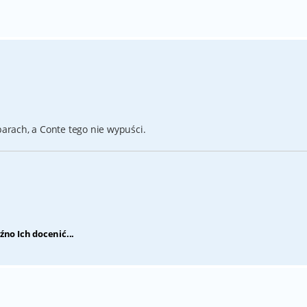
parach, a Conte tego nie wypuści.
źno Ich docenić...