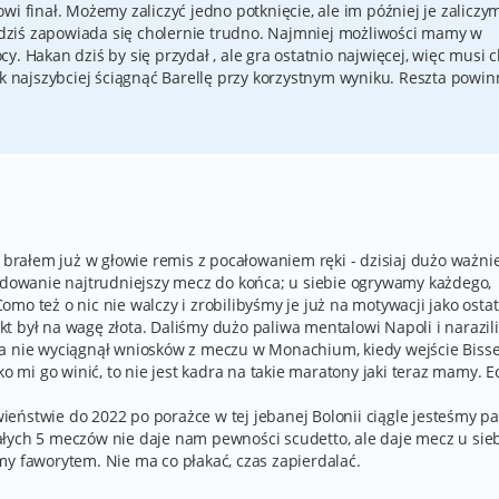
wi finał. Możemy zaliczyć jedno potknięcie, ale im później je zaliczy
a dziś zapowiada się cholernie trudno. Najmniej możliwości mamy w
. Hakan dziś by się przydał , ale gra ostatnio najwięcej, więc musi 
ak najszybciej ściągnąć Barellę przy korzystnym wyniku. Reszta powin
ę brałem już w głowie remis z pocałowaniem ręki - dzisiaj dużo ważni
cydowanie najtrudniejszy mecz do końca; u siebie ogrywamy każdego,
 Como też o nic nie walczy i zrobilibyśmy je już na motywacji jako ostat
t był na wagę złota. Daliśmy dużo paliwa mentalowi Napoli i narazil
ba nie wyciągnął wniosków z meczu w Monachium, kiedy wejście Biss
ko mi go winić, to nie jest kadra na takie maratony jaki teraz mamy. E
eństwie do 2022 po porażce w tej jebanej Bolonii ciągle jesteśmy p
łych 5 meczów nie daje nam pewności scudetto, ale daje mecz u sieb
my faworytem. Nie ma co płakać, czas zapierdalać.