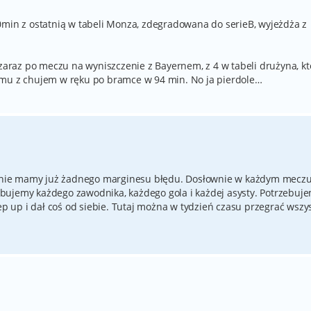
0min z ostatnią w tabeli Monza, zdegradowana do serieB, wyjeżdża z
 zaraz po meczu na wyniszczenie z Bayernem, z 4 w tabeli drużyna, kt
omu z chujem w ręku po bramce w 94 min. No ja pierdole…
o, nie mamy już żadnego marginesu błędu. Dosłownie w każdym mecz
rzebujemy każdego zawodnika, każdego gola i każdej asysty. Potrzebuj
ep up i dał coś od siebie. Tutaj można w tydzień czasu przegrać wszys