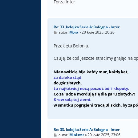
Forza Inter
Re: 33. kolejka Serie A: Bologna - Inter
P
autor:
Mora
»
20 kwie 2025, 20:20
o
s
t
Przeklęta Bolonia.
Czuję, że coś jeszcze stracimy grając na o
Nienawiścią bije każdy mur, każdy kąt,
za daleko stąd
do gór złotych,
tu najłatwiej nocą poczuć ból i kłopoty,
Co za ludzie mordują się dla paru złotych?!
Krew solą tej ziemi,
w smutku pogrążeni tracą Bliskich, by za pó
Re: 33. kolejka Serie A: Bologna - Inter
P
autor:
Minister
»
20 kwie 2025, 23:06