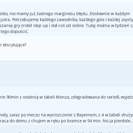
zystko, nie mamy już żadnego marginesu błędu. Dosłownie w każdym
 jutra. Potrzebujemy każdego zawodnika, każdego gola i każdej asysty
zansę gry zrobił step up i dał coś od siebie. Tutaj można w tydzień 
 tego dopuścić.
e ekscytujące?
łne 90min z ostatnią w tabeli Monza, zdegradowana do serieB, wyjeż
awody, zaraz po meczu na wyniszczenie z Bayernem, z 4 w tabeli druży
 wraca do domu z chujem w ręku po bramce w 94 min. No ja pierdole