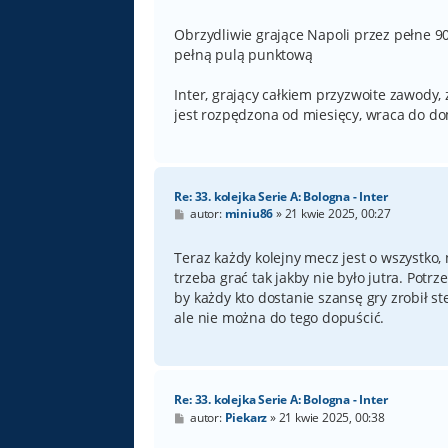
o
s
t
Obrzydliwie grające Napoli przez pełne 9
pełną pulą punktową
Inter, grający całkiem przyzwoite zawody,
jest rozpędzona od miesięcy, wraca do d
Re: 33. kolejka Serie A: Bologna - Inter
P
autor:
miniu86
»
21 kwie 2025, 00:27
o
s
t
Teraz każdy kolejny mecz jest o wszystk
trzeba grać tak jakby nie było jutra. Pot
by każdy kto dostanie szansę gry zrobił st
ale nie można do tego dopuścić.
Re: 33. kolejka Serie A: Bologna - Inter
P
autor:
Piekarz
»
21 kwie 2025, 00:38
o
s