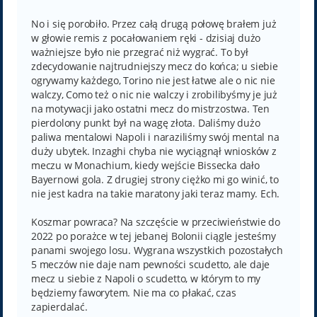
o
s
t
No i się porobiło. Przez całą drugą połowę brałem już
w głowie remis z pocałowaniem ręki - dzisiaj dużo
ważniejsze było nie przegrać niż wygrać. To był
zdecydowanie najtrudniejszy mecz do końca; u siebie
ogrywamy każdego, Torino nie jest łatwe ale o nic nie
walczy, Como też o nic nie walczy i zrobilibyśmy je już
na motywacji jako ostatni mecz do mistrzostwa. Ten
pierdolony punkt był na wagę złota. Daliśmy dużo
paliwa mentalowi Napoli i naraziliśmy swój mental na
duży ubytek. Inzaghi chyba nie wyciągnął wniosków z
meczu w Monachium, kiedy wejście Bissecka dało
Bayernowi gola. Z drugiej strony ciężko mi go winić, to
nie jest kadra na takie maratony jaki teraz mamy. Ech.
Koszmar powraca? Na szczęście w przeciwieństwie do
2022 po porażce w tej jebanej Bolonii ciągle jesteśmy
panami swojego losu. Wygrana wszystkich pozostałych
5 meczów nie daje nam pewności scudetto, ale daje
mecz u siebie z Napoli o scudetto, w którym to my
będziemy faworytem. Nie ma co płakać, czas
zapierdalać.