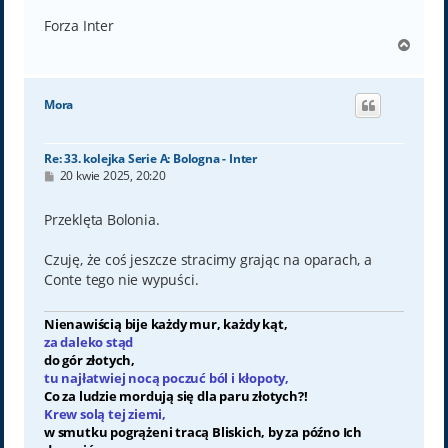
Forza Inter
N
a
g
ó
Mora
r
ę
Re: 33. kolejka Serie A: Bologna - Inter
P
20 kwie 2025, 20:20
o
s
t
Przeklęta Bolonia.
Czuję, że coś jeszcze stracimy grając na oparach, a
Conte tego nie wypuści.
Nienawiścią bije każdy mur, każdy kąt,
za daleko stąd
do gór złotych,
tu najłatwiej nocą poczuć ból i kłopoty,
Co za ludzie mordują się dla paru złotych?!
Krew solą tej ziemi,
w smutku pogrążeni tracą Bliskich, by za późno Ich