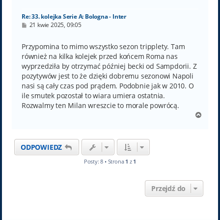
ę
Re: 33. kolejka Serie A: Bologna - Inter
P
21 kwie 2025, 09:05
o
s
t
Przypomina to mimo wszystko sezon tripplety. Tam
również na kilka kolejek przed końcem Roma nas
wyprzedziła by otrzymać później becki od Sampdorii. Z
pozytywów jest to że dzięki dobremu sezonowi Napoli
nasi są cały czas pod prądem. Podobnie jak w 2010. O
ile smutek pozostał to wiara umiera ostatnia.
Rozwalmy ten Milan wreszcie to morale powrócą.
N
a
g
ó
ODPOWIEDZ
r
ę
Posty: 8 • Strona
1
z
1
Przejdź do