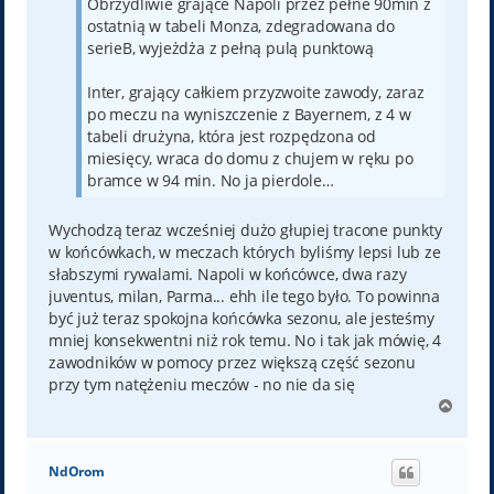
Obrzydliwie grające Napoli przez pełne 90min z
ostatnią w tabeli Monza, zdegradowana do
serieB, wyjeżdża z pełną pulą punktową
Inter, grający całkiem przyzwoite zawody, zaraz
po meczu na wyniszczenie z Bayernem, z 4 w
tabeli drużyna, która jest rozpędzona od
miesięcy, wraca do domu z chujem w ręku po
bramce w 94 min. No ja pierdole…
Wychodzą teraz wcześniej dużo głupiej tracone punkty
w końcówkach, w meczach których byliśmy lepsi lub ze
słabszymi rywalami. Napoli w końcówce, dwa razy
juventus, milan, Parma... ehh ile tego było. To powinna
być już teraz spokojna końcówka sezonu, ale jesteśmy
mniej konsekwentni niż rok temu. No i tak jak mówię, 4
zawodników w pomocy przez większą część sezonu
przy tym natężeniu meczów - no nie da się
N
a
g
ó
NdOrom
r