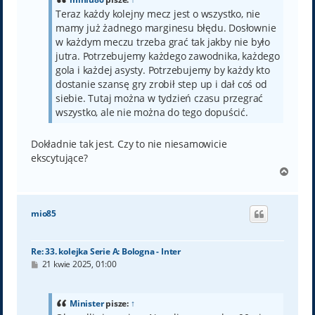
Teraz każdy kolejny mecz jest o wszystko, nie
mamy już żadnego marginesu błędu. Dosłownie
w każdym meczu trzeba grać tak jakby nie było
jutra. Potrzebujemy każdego zawodnika, każdego
gola i każdej asysty. Potrzebujemy by każdy kto
dostanie szansę gry zrobił step up i dał coś od
siebie. Tutaj można w tydzień czasu przegrać
wszystko, ale nie można do tego dopuścić.
Dokładnie tak jest. Czy to nie niesamowicie
ekscytujące?
N
a
g
ó
mio85
r
ę
Re: 33. kolejka Serie A: Bologna - Inter
P
21 kwie 2025, 01:00
o
s
t
Minister
pisze:
↑