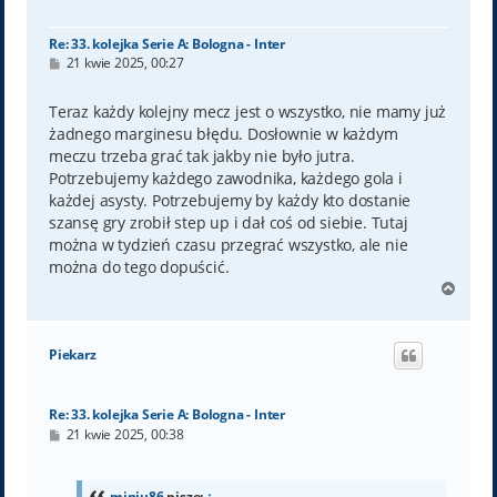
ę
Re: 33. kolejka Serie A: Bologna - Inter
P
21 kwie 2025, 00:27
o
s
t
Teraz każdy kolejny mecz jest o wszystko, nie mamy już
żadnego marginesu błędu. Dosłownie w każdym
meczu trzeba grać tak jakby nie było jutra.
Potrzebujemy każdego zawodnika, każdego gola i
każdej asysty. Potrzebujemy by każdy kto dostanie
szansę gry zrobił step up i dał coś od siebie. Tutaj
można w tydzień czasu przegrać wszystko, ale nie
można do tego dopuścić.
N
a
g
ó
Piekarz
r
ę
Re: 33. kolejka Serie A: Bologna - Inter
P
21 kwie 2025, 00:38
o
s
t
miniu86
pisze:
↑