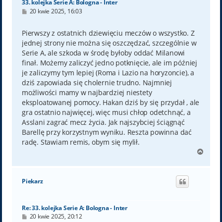
33. kolejka Serie A: Bologna - Inter
P
20 kwie 2025, 16:03
o
s
t
Pierwszy z ostatnich dziewięciu meczów o wszystko. Z
jednej strony nie można się oszczędzać, szczególnie w
Serie A, ale szkoda w środę byłoby oddać Milanowi
finał. Możemy zaliczyć jedno potknięcie, ale im później
je zaliczymy tym lepiej (Roma i Lazio na horyzoncie), a
dziś zapowiada się cholernie trudno. Najmniej
możliwości mamy w najbardziej niestety
eksploatowanej pomocy. Hakan dziś by się przydał , ale
gra ostatnio najwięcej, więc musi chłop odetchnąć, a
Asslani zagrać mecz życia. Jak najszybciej ściągnąć
Barellę przy korzystnym wyniku. Reszta powinna dać
radę. Stawiam remis, obym się mylił.
N
a
g
ó
Piekarz
r
ę
Re: 33. kolejka Serie A: Bologna - Inter
P
20 kwie 2025, 20:12