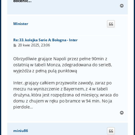
docenić...
N
a
g
ó
Minister
r
ę
Re: 33. kolejka Serie A: Bologna - Inter
P
20 kwie 2025, 23:06
o
s
t
Obrzydliwie grające Napoli przez pełne 90min z
ostatnią w tabeli Monza, zdegradowana do serieB,
wyjeżdża z pełną pulą punktową
Inter, grający całkiem przyzwoite zawody, zaraz po
meczu na wyniszczenie z Bayernem, z 4 w tabeli
drużyna, która jest rozpędzona od miesięcy, wraca do
domu z chujem w ręku po bramce w 94 min. No ja
pierdole…
N
a
g
ó
miniu86
r