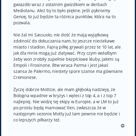
gwiazdki wraz z ostatnim gwizdkiem w derbach
Mediolanu. Ależ by to było piękne. Jeśli pykniemy
Genoę, to już będzie ta różnica punktów, która na to
pozwala.
Nie żal mi Sassuolo, nie dość że mają wyjątkową
zdolność do dokuczania nam, to jeszcze nieciekawe
miasto i stadion. Fajną piłkę grywali przez te 10 lat, ale
jak dla mnie mogą już zlatywać. Przy czym wolałbym
żeby won zrobiły zupełnie bezpłciowe kluby, jakimi są
Empoli i Frosinone. Btw wraca Parma i jest jakaś
szansa że Palermo, niestety spore szanse ma gówniane
Cremonese.
Życzę dobrze Mottcie, ale mam głęboką nadzieję, że
Bologna wpadnie w kryzys i wyleci z top 4, a i z top 7
najlepiej. Nie widzę tej ekipy w Europie, a w LM to już
po prostu będą marnować tlen, zwłaszcza że w
następnym sezonie Motty już tam pewnie nie będzie i
co lepszych piłkarzy też.
N
a
g