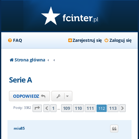
FAQ
Zarejestruj się
Zaloguj się
Strona główna
Serie A
ODPOWIEDZ
Strona
112
z
113
1
109
110
111
113
Posty: 3382
112
Poprzednia
Nastę
…
mio85