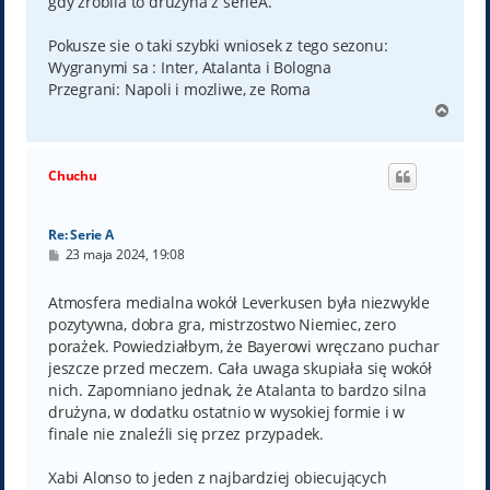
gdy zrobila to druzyna z serieA.
Pokusze sie o taki szybki wniosek z tego sezonu:
Wygranymi sa : Inter, Atalanta i Bologna
Przegrani: Napoli i mozliwe, ze Roma
N
a
g
ó
Chuchu
r
ę
Re: Serie A
P
23 maja 2024, 19:08
o
s
t
Atmosfera medialna wokół Leverkusen była niezwykle
pozytywna, dobra gra, mistrzostwo Niemiec, zero
porażek. Powiedziałbym, że Bayerowi wręczano puchar
jeszcze przed meczem. Cała uwaga skupiała się wokół
nich. Zapomniano jednak, że Atalanta to bardzo silna
drużyna, w dodatku ostatnio w wysokiej formie i w
finale nie znaleźli się przez przypadek.
Xabi Alonso to jeden z najbardziej obiecujących