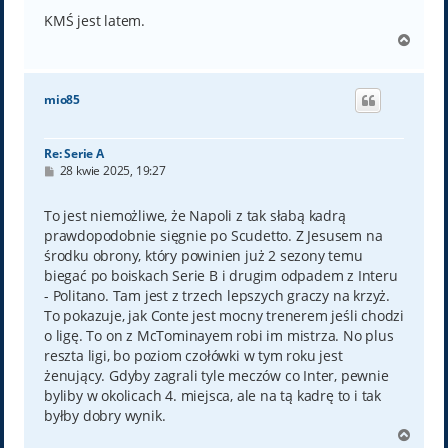
KMŚ jest latem.
N
a
g
ó
mio85
r
ę
Re: Serie A
P
28 kwie 2025, 19:27
o
s
t
To jest niemożliwe, że Napoli z tak słabą kadrą
prawdopodobnie sięgnie po Scudetto. Z Jesusem na
środku obrony, który powinien już 2 sezony temu
biegać po boiskach Serie B i drugim odpadem z Interu
- Politano. Tam jest z trzech lepszych graczy na krzyż.
To pokazuje, jak Conte jest mocny trenerem jeśli chodzi
o ligę. To on z McTominayem robi im mistrza. No plus
reszta ligi, bo poziom czołówki w tym roku jest
żenujący. Gdyby zagrali tyle meczów co Inter, pewnie
byliby w okolicach 4. miejsca, ale na tą kadrę to i tak
byłby dobry wynik.
N