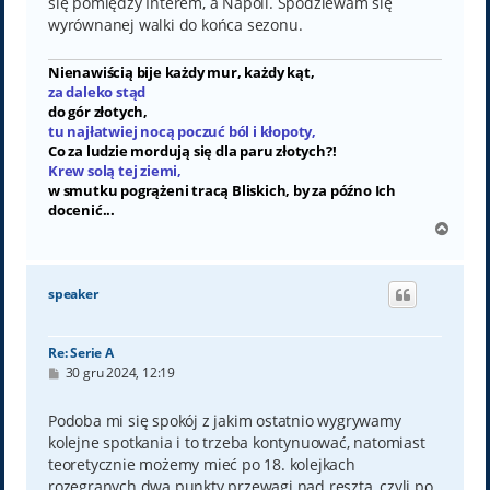
się pomiędzy Interem, a Napoli. Spodziewam się
wyrównanej walki do końca sezonu.
Nienawiścią bije każdy mur, każdy kąt,
za daleko stąd
do gór złotych,
tu najłatwiej nocą poczuć ból i kłopoty,
Co za ludzie mordują się dla paru złotych?!
Krew solą tej ziemi,
w smutku pogrążeni tracą Bliskich, by za późno Ich
docenić...
N
a
g
ó
speaker
r
ę
Re: Serie A
P
30 gru 2024, 12:19
o
s
t
Podoba mi się spokój z jakim ostatnio wygrywamy
kolejne spotkania i to trzeba kontynuować, natomiast
teoretycznie możemy mieć po 18. kolejkach
rozegranych dwa punkty przewagi nad resztą, czyli po