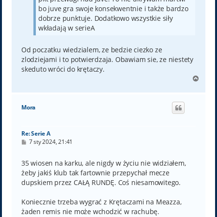
bo juve gra swoje konsekwentnie i także bardzo
dobrze punktuje. Dodatkowo wszystkie siły
wkładają w serieA
Od poczatku wiedzialem, ze bedzie ciezko ze
zlodziejami i to potwierdzaja. Obawiam sie, ze niestety
skeduto wróci do krętaczy.
N
a
g
ó
Mora
r
ę
Re: Serie A
P
7 sty 2024, 21:41
o
s
t
35 wiosen na karku, ale nigdy w życiu nie widziałem,
żeby jakiś klub tak fartownie przepychał mecze
dupskiem przez CAŁĄ RUNDĘ. Coś niesamowitego.
Koniecznie trzeba wygrać z Krętaczami na Meazza,
żaden remis nie może wchodzić w rachubę.