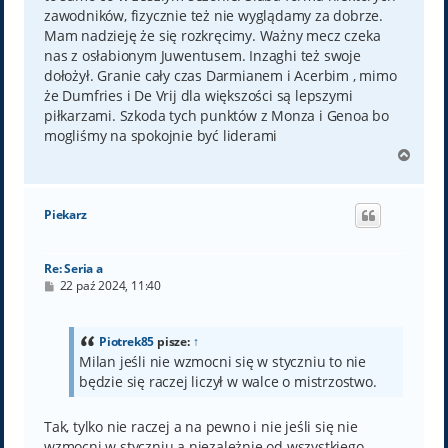
zawodników, fizycznie też nie wyglądamy za dobrze.
Mam nadzieję że się rozkręcimy. Ważny mecz czeka
nas z osłabionym Juwentusem. Inzaghi też swoje
dołożył. Granie cały czas Darmianem i Acerbim , mimo
że Dumfries i De Vrij dla większości są lepszymi
piłkarzami. Szkoda tych punktów z Monza i Genoa bo
mogliśmy na spokojnie być liderami
N
a
g
ó
Piekarz
r
ę
Re: Seria a
P
22 paź 2024, 11:40
o
s
t
Piotrek85
pisze:
↑
Milan jeśli nie wzmocni się w styczniu to nie
będzie się raczej liczył w walce o mistrzostwo.
Tak, tylko nie raczej a na pewno i nie jeśli się nie
wzmocni w styczniu a niezależnie od wszystkiego.