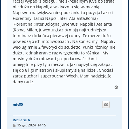
raczej wypadł z obiegu , nie skreslalbym Juve bo strata
nie duża do Napoli, a w styczniu się wzmocnią.
Napewno największa niespodzianka,to pozycja Lazio i
Fiorentiny. Lazio( Napoli,Inter, Atalanta,Roma)
,Fiorentina (Inter,Bologna,Juwentus, Napoli) i Atalanta
(Roma, Milan, Juwentus,Lazio) mają najtrudniejszy
terminarz do końca pierwszej rundy. Te mecze dużo
powiedzą o ich możliwościach . Na koniec my i Napoli ,
według mnie 2 faworyci do scudetto. Punkt różnicy, nie
dużo . Jednak granie raz w tygodniu to różnica . My
musimy dużo rotować i gospodarować siłami
umiejętnie przy tylu meczach. Jak najszybciej załapać
się do 8 ligi mistrzów i skupiamy się na lidze . Chociaż
zaraz puchar i superpuchar Włoch. Mam nadzieję,że
damy radę.
N
a
g
ó
mio85
r
ę
Re: Serie A
P
15 gru 2024, 14:15
o