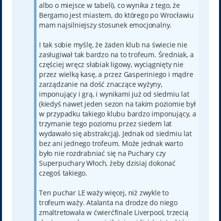
albo o miejsce w tabeli), co wynika z tego, że
Bergamo jest miastem, do którego po Wrocławiu
mam najsilniejszy stosunek emocjonalny.
I tak sobie myślę, że żaden klub na świecie nie
zasługiwał tak bardzo na to trofeum. Średniak, a
częściej wręcz słabiak ligowy, wyciągnięty nie
przez wielką kasę, a przez Gasperiniego i mądre
zarządzanie na dość znaczące wyżyny,
imponujący i grą, i wynikami już od siedmiu lat
(kiedyś nawet jeden sezon na takim poziomie był
w przypadku takiego klubu bardzo imponujący, a
trzymanie tego poziomu przez siedem lat
wydawało się abstrakcją). Jednak od siedmiu lat
bez ani jednego trofeum. Może jednak warto
było nie rozdrabniać się na Puchary czy
Superpuchary Włoch, żeby dzisiaj dokonać
czegoś takiego.
Ten puchar LE waży więcej, niż zwykle to
trofeum waży. Atalanta na drodze do niego
zmaltretowała w ćwierćfinale Liverpool, trzecią