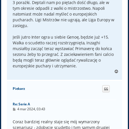
3 porażki. Deptali nam po piętach dość długo, ale w
tym okresie odpadli z walki o mistrzostwo. Napoli
natomiast może nadal myśleć o europejskich
pucharach. Ligi Mistrzów nie ugrają, ale Liga Europy w
zasięgu.
Jeśli jutro Inter ogra u siebie Genoę, będzie już +15.
Walka o scudetto raczej rozstrzygnięta, Inzaghi
musiałby zacząć teraz wystawiać Primaverę do końca
sezonu żeby to przegrać. Z zaciekawieniem fani calcio
będą mogli teraz głównie oglądać rywalizację o
europejskie puchary i utrzymanie.
N
a
g
ó
Piekarz
r
ę
Re: Serie A
P
4 mar 2024, 03:43
o
s
t
Coraz bardziej realny staje się mój wymarzony
scenariusz - zdobycie scudetto i tym samym drugiej