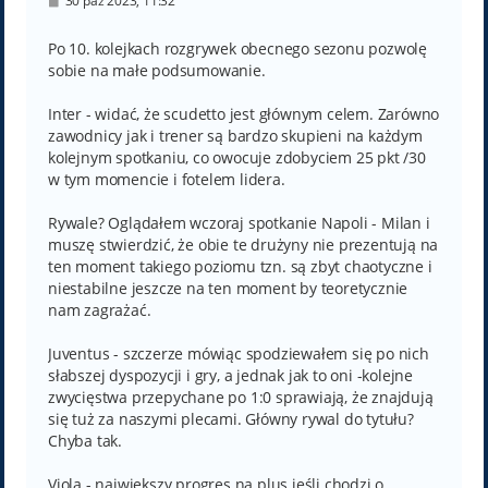
30 paź 2023, 11:32
o
s
t
Po 10. kolejkach rozgrywek obecnego sezonu pozwolę
sobie na małe podsumowanie.
Inter - widać, że scudetto jest głównym celem. Zarówno
zawodnicy jak i trener są bardzo skupieni na każdym
kolejnym spotkaniu, co owocuje zdobyciem 25 pkt /30
w tym momencie i fotelem lidera.
Rywale? Oglądałem wczoraj spotkanie Napoli - Milan i
muszę stwierdzić, że obie te drużyny nie prezentują na
ten moment takiego poziomu tzn. są zbyt chaotyczne i
niestabilne jeszcze na ten moment by teoretycznie
nam zagrażać.
Juventus - szczerze mówiąc spodziewałem się po nich
słabszej dyspozycji i gry, a jednak jak to oni -kolejne
zwycięstwa przepychane po 1:0 sprawiają, że znajdują
się tuż za naszymi plecami. Główny rywal do tytułu?
Chyba tak.
Viola - największy progres na plus jeśli chodzi o