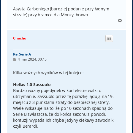
Asysta Carboniego (bardziej podanie przy ładnym
strzale) przy bramce dla Monzy, brawo
N
a
g
ó
Chuchu
r
ę
Re: Serie A
P
4 mar 2024, 00:15
o
s
t
Kilka ważnych wyników w tej kolejce:
Hellas 1:0 Sassuolo
Bardzo ważny pojedynek w kontekście walki o
utrzymanie. Sassuolo przez tę porażkę lądują na 19.
miejscu z 3 punktami straty do bezpiecznej strefy.
Wiele wskazuje na to, że po 10 sezonach spadną do
Serie B zwłaszcza, że do końca sezonu z powodu
kontuzji wypada ich chyba jedyny ciekawy zawodnik,
czyli Berardi.