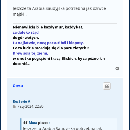
Jeszcze ta Arabia Saudyjska potrzebna jak dziwce
majtki...
Nienawiścią bije każdy mur, każdy kąt,
za daleko stąd
do gór złotych,
tu najłatwiej nocą poczuć ból i kłopoty,
Co za ludzie mordują się dla paru złotych?!
Krew solą tej ziemi,
w smutku pogrążeni tracą Bliskich, by za późno Ich
docenić...
N
a
g
ó
Orzeu
r
ę
Re: Serie A
P
7 sty 2024, 22:36
o
s
t
Mora
pisze:
↑
Jeszcze ta Arabia Saudyjska potrzebna jak