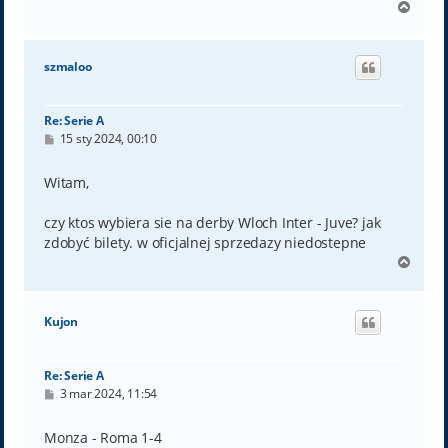
N
a
g
ó
szmaloo
r
ę
Re: Serie A
P
15 sty 2024, 00:10
o
s
t
Witam,
czy ktos wybiera sie na derby Wloch Inter - Juve? jak
zdobyć bilety. w oficjalnej sprzedazy niedostepne
N
a
g
ó
Kujon
r
ę
Re: Serie A
P
3 mar 2024, 11:54
o
s
t
Monza - Roma 1-4