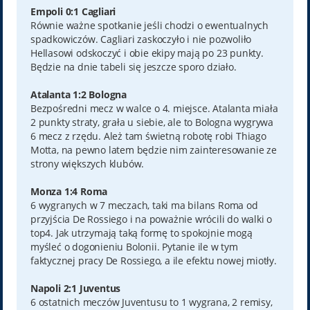
Empoli 0:1 Cagliari
Równie ważne spotkanie jeśli chodzi o ewentualnych
spadkowiczów. Cagliari zaskoczyło i nie pozwoliło
Hellasowi odskoczyć i obie ekipy mają po 23 punkty.
Będzie na dnie tabeli się jeszcze sporo działo.
Atalanta 1:2 Bologna
Bezpośredni mecz w walce o 4. miejsce. Atalanta miała
2 punkty straty, grała u siebie, ale to Bologna wygrywa
6 mecz z rzędu. Ależ tam świetną robotę robi Thiago
Motta, na pewno latem będzie nim zainteresowanie ze
strony większych klubów.
Monza 1:4 Roma
6 wygranych w 7 meczach, taki ma bilans Roma od
przyjścia De Rossiego i na poważnie wrócili do walki o
top4. Jak utrzymają taką formę to spokojnie mogą
myśleć o dogonieniu Bolonii. Pytanie ile w tym
faktycznej pracy De Rossiego, a ile efektu nowej miotły.
Napoli 2:1 Juventus
6 ostatnich meczów Juventusu to 1 wygrana, 2 remisy,