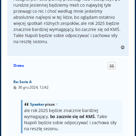
rundzie jesiennej będziemy mieli co najwyżej tyle
przewagi co nic i choć według mnie jesteśmy
absolutnie najlepsi w tej lidze, bo oglądam ostatnio
więcej spotkań różnych zespołów, ale rok 2025 będzie
znacznie bardziej wymagający, bo zacznie się od KMŚ.
Takie Napoli będzie sobie odpoczywać i zachowa siły
na resztę sezonu.
N
a
g
ó
Orzeu
r
ę
Re: Serie A
P
30 gru 2024, 12:42
o
s
t
Speaker
pisze:
↑
ale rok 2025 będzie znacznie bardziej
wymagający,
bo zacznie się od KMŚ.
Takie
Napoli będzie sobie odpoczywać i zachowa siły
na resztę sezonu.