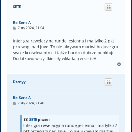
ó
SETE
r
ę
Re: Serie A
P
7 sty 2024, 21:04
o
s
t
Inter gra rewelacyjna rundę jesienna i ma tylko 2 pkt
przewagi nad Juve. To nie ukrywam martwi bo juve gra
swoje konsekwentnie i także bardzo dobrze punktuje.
Dodatkowo wszystkie siły wkładają w serieA
N
a
g
ó
Dzonyy
r
ę
Re: Serie A
P
7 sty 2024, 21:40
o
s
t
SETE
pisze:
↑
Inter gra rewelacyjna rundę jesienna i ma tylko 2
pkt przewagi nad Juve. To nie ukrywam martwi