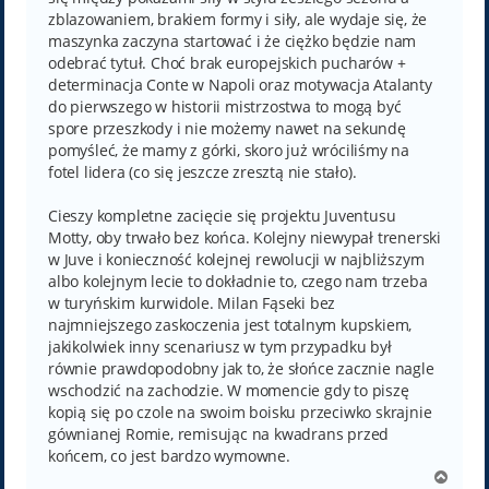
zblazowaniem, brakiem formy i siły, ale wydaje się, że
maszynka zaczyna startować i że ciężko będzie nam
odebrać tytuł. Choć brak europejskich pucharów +
determinacja Conte w Napoli oraz motywacja Atalanty
do pierwszego w historii mistrzostwa to mogą być
spore przeszkody i nie możemy nawet na sekundę
pomyśleć, że mamy z górki, skoro już wróciliśmy na
fotel lidera (co się jeszcze zresztą nie stało).
Cieszy kompletne zacięcie się projektu Juventusu
Motty, oby trwało bez końca. Kolejny niewypał trenerski
w Juve i konieczność kolejnej rewolucji w najbliższym
albo kolejnym lecie to dokładnie to, czego nam trzeba
w turyńskim kurwidole. Milan Fąseki bez
najmniejszego zaskoczenia jest totalnym kupskiem,
jakikolwiek inny scenariusz w tym przypadku był
równie prawdopodobny jak to, że słońce zacznie nagle
wschodzić na zachodzie. W momencie gdy to piszę
kopią się po czole na swoim boisku przeciwko skrajnie
gównianej Romie, remisując na kwadrans przed
końcem, co jest bardzo wymowne.
N