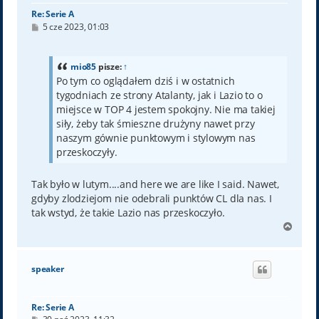
Re: Serie A
P
5 cze 2023, 01:03
o
s
t
mio85
pisze:
↑
Po tym co oglądałem dziś i w ostatnich
tygodniach ze strony Atalanty, jak i Lazio to o
miejsce w TOP 4 jestem spokojny. Nie ma takiej
siły, żeby tak śmieszne drużyny nawet przy
naszym gównie punktowym i stylowym nas
przeskoczyły.
Tak było w lutym....and here we are like I said. Nawet,
gdyby zlodziejom nie odebrali punktów CL dla nas. I
tak wstyd, że takie Lazio nas przeskoczyło.
N
a
g
ó
speaker
r
ę
Re: Serie A
P