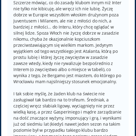
t
Szczerze mówiąc, co do zasady klubom innym niż Inter
nie tylko nie kibicuję, ale wręcz ich nie lubię. Życzę
dobrze w Europie wszystkim włoskim drużynom poza
Juventusem i Milanem, ale nie z miłości do nich, a
bardziej z miłości... do Interu, który chcę oglądać w
silnej lidze. Spoza Włoch nie życzę dobrze w zasadzie
nikomu, chyba że okazjonalnie kopciuszkom
przeciwstawiającym się wielkim markom. Jedynym
wyjątkiem od tego wszystkiego jest Atalanta, którą po
prostu lubię i której życzę zwycięstw w zasadzie
zawsze wtedy, kiedy nie rywalizuje bezpośrednio z
Interem (o zwycięstwo albo o miejsce w tabeli), co
wynika z tego, że Bergamo jest miastem, do którego po
Wrocławiu mam najsilniejszy stosunek emocjonalny.
I tak sobie myślę, że żaden klub na świecie nie
zasługiwał tak bardzo na to trofeum. Średniak, a
częściej wręcz słabiak ligowy, wyciągnięty nie przez
wielką kasę, a przez Gasperiniego i mądre zarządzanie
na dość znaczące wyżyny, imponujący i grą, i wynikami
już od siedmiu lat (kiedyś nawet jeden sezon na takim
poziomie był w przypadku takiego klubu bardzo