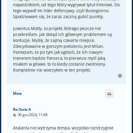
napastnikiem, od tego który wygrywał tytuł Interowi. Do
tego wypadł im lider defensywy, czyli Buongiorno.
Spodziewam się, że zaraz zaczną gubić punkty.
Juventus Motty, to projekt, którego jeszcze nie
przekreślam. Jak dotąd ich głównym problemem są
kontuzje. Myślę, że zajmą czwarte miejsce.
Zdecydowanie w gorszym położeniu jest Milan.
Pamiętam, że po tym jak ogłosili, że ich nowym
trenerem będzie Fonseca, to pierwsza myśl jaką
miałem w głowie, to to kiedy zostanie zwolniony.
Kompletnie nie wierzyłem w ten projekt.
N
a
g
ó
Mora
r
ę
Re: Serie A
P
30 gru 2024, 11:49
o
s
t
Atalanta nie wytrzyma tempa, wszystko rozstrzygnie