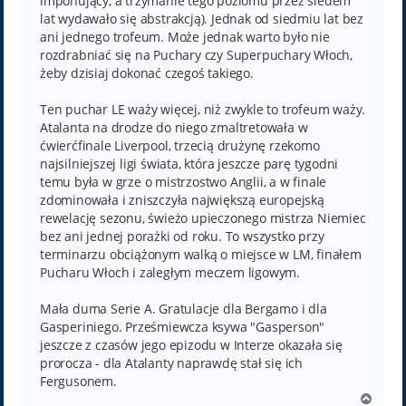
imponujący, a trzymanie tego poziomu przez siedem
lat wydawało się abstrakcją). Jednak od siedmiu lat bez
ani jednego trofeum. Może jednak warto było nie
rozdrabniać się na Puchary czy Superpuchary Włoch,
żeby dzisiaj dokonać czegoś takiego.
Ten puchar LE waży więcej, niż zwykle to trofeum waży.
Atalanta na drodze do niego zmaltretowała w
ćwierćfinale Liverpool, trzecią drużynę rzekomo
najsilniejszej ligi świata, która jeszcze parę tygodni
temu była w grze o mistrzostwo Anglii, a w finale
zdominowała i zniszczyła największą europejską
rewelację sezonu, świeżo upieczonego mistrza Niemiec
bez ani jednej porażki od roku. To wszystko przy
terminarzu obciążonym walką o miejsce w LM, finałem
Pucharu Włoch i zaległym meczem ligowym.
Mała duma Serie A. Gratulacje dla Bergamo i dla
Gasperiniego. Prześmiewcza ksywa "Gasperson"
jeszcze z czasów jego epizodu w Interze okazała się
prorocza - dla Atalanty naprawdę stał się ich
Fergusonem.
N