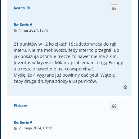
ó
Jaszczu91
r
ę
Re: Serie A
P
4 mar 2024, 16:47
o
s
t
21 punktów w 12 kolejkach i Scudetto wraca do rąk
Interu. Nie ma możliwości, żeby Inter to przegrał. Bo
jak pokazują ostatnie mecze, to nawet nie ma z kim.
Juventus w kryzysie, Milan z problemami i Ligą Europy,
a o reszcie nawet nie ma co wspominać.
Myślę, że 4 wygrane już powinny dać tytuł. Wątpię,
żeby druga drużyna zdobyła 80 punktów.
N
a
g
ó
Piekarz
r
ę
Re: Serie A
P
23 maja 2024, 01:16
o
s