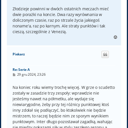
s
t
Złodzieje powinni w dwóch ostatnich meczach mieć
dwie porażki na koncie. Dwa razy wyrównania w
doliczonym czasie, raz po strzale życia jakiegoś
noname'a, raz po karnym. Ale straty punktów i tak
cieszą, szczególnie z Venezią.
N
a
g
ó
Piekarz
r
ę
Re: Serie A
P
29 gru 2024, 23:26
o
s
t
Na koniec roku wiemy trochę więcej. W grze o scudetto
zostały w zasadzie trzy zespoły: wprawdzie nie
jesteśmy nawet na półmetku, ale wydaje się
niewiarygodne, żeby przy tej różnicy punktowej ktoś
inny zdołał się podłączyć, bo ktokolwiek nie będzie
mistrzem, to raczej będzie nim ze sporym wynikiem
punktowym. Inter długo pozostawał zagadką, wahając
się między pokazami siły w stylu zeszłego sezonu a