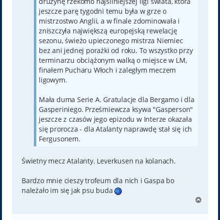
drużynę rzekomo najsilniejszej ligi świata, która
jeszcze parę tygodni temu była w grze o
mistrzostwo Anglii, a w finale zdominowała i
zniszczyła największą europejską rewelację
sezonu, świeżo upieczonego mistrza Niemiec
bez ani jednej porażki od roku. To wszystko przy
terminarzu obciążonym walką o miejsce w LM,
finałem Pucharu Włoch i zaległym meczem
ligowym.
Mała duma Serie A. Gratulacje dla Bergamo i dla
Gasperiniego. Prześmiewcza ksywa "Gasperson"
jeszcze z czasów jego epizodu w Interze okazała
się prorocza - dla Atalanty naprawdę stał się ich
Fergusonem.
Świetny mecz Atalanty. Leverkusen na kolanach.
Bardzo mnie cieszy trofeum dla nich i Gaspa bo
należało im się jak psu buda
N
a
g