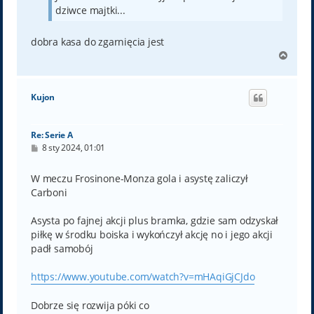
dziwce majtki...
dobra kasa do zgarnięcia jest
N
a
g
ó
Kujon
r
ę
Re: Serie A
P
8 sty 2024, 01:01
o
s
t
W meczu Frosinone-Monza gola i asystę zaliczył
Carboni
Asysta po fajnej akcji plus bramka, gdzie sam odzyskał
piłkę w środku boiska i wykończył akcję no i jego akcji
padł samobój
https://www.youtube.com/watch?v=mHAqiGjCJdo
Dobrze się rozwija póki co