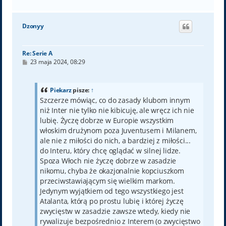
a
g
ó
Dzonyy
r
ę
Re: Serie A
P
23 maja 2024, 08:29
o
s
t
Piekarz
pisze:
↑
Szczerze mówiąc, co do zasady klubom innym
niż Inter nie tylko nie kibicuję, ale wręcz ich nie
lubię. Życzę dobrze w Europie wszystkim
włoskim drużynom poza Juventusem i Milanem,
ale nie z miłości do nich, a bardziej z miłości...
do Interu, który chcę oglądać w silnej lidze.
Spoza Włoch nie życzę dobrze w zasadzie
nikomu, chyba że okazjonalnie kopciuszkom
przeciwstawiającym się wielkim markom.
Jedynym wyjątkiem od tego wszystkiego jest
Atalanta, którą po prostu lubię i której życzę
zwycięstw w zasadzie zawsze wtedy, kiedy nie
rywalizuje bezpośrednio z Interem (o zwycięstwo