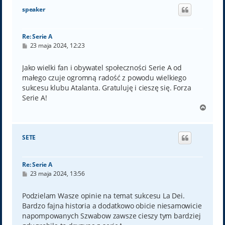
ó
speaker
r
ę
Re: Serie A
P
23 maja 2024, 12:23
o
s
t
Jako wielki fan i obywatel społeczności Serie A od
małego czuje ogromną radość z powodu wielkiego
sukcesu klubu Atalanta. Gratuluję i cieszę się. Forza
Serie A!
N
a
g
ó
SETE
r
ę
Re: Serie A
P
23 maja 2024, 13:56
o
s
t
Podzielam Wasze opinie na temat sukcesu La Dei.
Bardzo fajna historia a dodatkowo obicie niesamowicie
napompowanych Szwabow zawsze cieszy tym bardziej