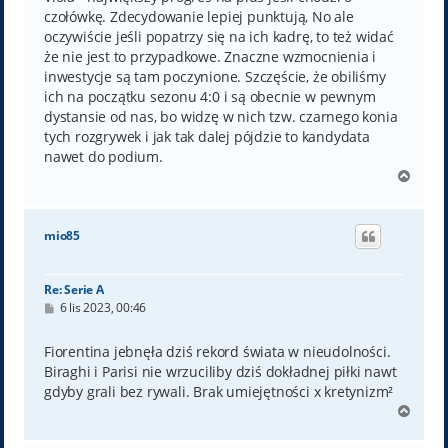
czołówkę. Zdecydowanie lepiej punktują, No ale
oczywiście jeśli popatrzy się na ich kadrę, to też widać
że nie jest to przypadkowe. Znaczne wzmocnienia i
inwestycje są tam poczynione. Szczęście, że obiliśmy
ich na początku sezonu 4:0 i są obecnie w pewnym
dystansie od nas, bo widzę w nich tzw. czarnego konia
tych rozgrywek i jak tak dalej pójdzie to kandydata
nawet do podium.
N
a
g
ó
mio85
r
ę
Re: Serie A
P
6 lis 2023, 00:46
o
s
t
Fiorentina jebnęła dziś rekord świata w nieudolności.
Biraghi i Parisi nie wrzuciliby dziś dokładnej piłki nawt
gdyby grali bez rywali. Brak umiejętności x kretynizm²
N
a
g