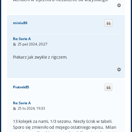
N
a
g
ó
miniu86
r
ę
Re: Serie A
P
25 paź 2024, 20:27
o
s
t
Piekarz jak zwykle z rigczem.
N
a
g
ó
Piotrek85
r
ę
Re: Serie A
P
25 lis 2024, 19:33
o
s
t
13 kolejek za nami, 1/3 sezonu. Niezły ścisk w tabeli.
Sporo się zmieniło od mojego ostatniego wpisu. Milan