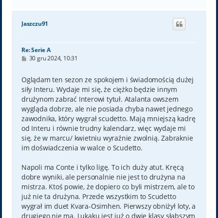
a
g
ó
Jaszczu91
r
ę
Re: Serie A
P
30 gru 2024, 10:31
o
s
t
Oglądam ten sezon ze spokojem i świadomością dużej
siły Interu. Wydaje mi się, że ciężko będzie innym
drużynom zabrać Interowi tytuł. Atalanta owszem
wygląda dobrze, ale nie posiada chyba nawet jednego
zawodnika, który wygrał scudetto. Mają mniejszą kadrę
od Interu i równie trudny kalendarz, więc wydaje mi
się, że w marcu/ kwietniu wyraźnie zwolnią. Zabraknie
im doświadczenia w walce o Scudetto.
Napoli ma Conte i tylko ligę. To ich duży atut. Kręcą
dobre wyniki, ale personalnie nie jest to drużyna na
mistrza. Ktoś powie, że dopiero co byli mistrzem, ale to
już nie ta drużyna. Przede wszystkim to Scudetto
wygrał im duet Kvara-Osimhen. Pierwszy obniżył loty, a
drugiego nie ma. Lukaku jest już o dwie klasy słabszym