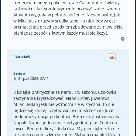
trenerów młodego pokolenia, ale Gasperini to świetny
fachowiec i taktycznie wyraźnie przewyższał Hiszpana.
Atalanta wygrała w pełni zasłużenie. Niesamowite, jak
w kilka lat, z drużyny środka tabeli, a niekiedy wręcz
broniącej się przed spadkiem zbudowano za niewielkie
pieniądze zespół, z którym każdy musi się liczyć.
N
a
g
ó
Piotrek85
r
ę
Seria a
P
21 paź 2024, 07:41
o
s
t
8 kolejka praktycznie za nami , 1/5 sezonu. Czołówka
zaczyna się krystalizować -Napoli,Inter, Juwentus i
Milan. Milan jeśli nie wzmocni się w styczniu to nie
będzie się raczej liczył w walce o mistrzostwo. Juve
podobna sytuacja po kontuzji Bremera. Zostajemy my i
Napoli. Napoli jeden mecz w tygodniu plus Conte na
ławce. Będą się liczyć do końca. My przeciętnie, to nie
to samo co w zeszłym sezonie. Słaba forma niektórych