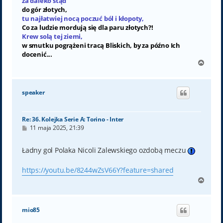
za daleko stąd
do gór złotych,
tu najłatwiej nocą poczuć ból i kłopoty,
Co za ludzie mordują się dla paru złotych?!
Krew solą tej ziemi,
w smutku pogrążeni tracą Bliskich, by za późno Ich
docenić...
N
a
g
ó
speaker
r
ę
Re: 36. Kolejka Serie A: Torino - Inter
P
11 maja 2025, 21:39
o
s
t
Ładny gol Polaka Nicoli Zalewskiego ozdobą meczu
https://youtu.be/8244wZsV66Y?feature=shared
N
a
g
ó
mio85
r
ę