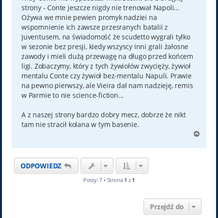
strony - Conte jeszcze nigdy nie trenował Napoli...
Ożywa we mnie pewien promyk nadziei na
wspomnienie ich zawsze przesranych batalii z
Juventusem, na świadomość że scudetto wygrali tylko
w sezonie bez presji, kiedy wszyscy inni grali żałosne
zawody i mieli dużą przewagę na długo przed końcem
ligi. Zobaczymy, który z tych żywiołów zwycięży, żywioł
mentalu Conte czy żywioł bez-mentalu Napuli. Prawie
na pewno pierwszy, ale Vieira dał nam nadzieję, remis
w Parmie to nie science-fiction...
A z naszej strony bardzo dobry mecz, dobrze że nikt
tam nie stracił kolana w tym basenie.
N
a
g
ó
ODPOWIEDZ
r
ę
Posty: 7 • Strona
1
z
1
Przejdź do