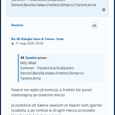
Denzel,Barella,Hakan,Frattesi,Dimarco-Taremi,Arna
N
a
g
ó
Domino
r
ę
Re: 36. Kolejka Serie A: Torino - Inter
P
11 maja 2025, 03:30
o
s
t
Speaker
pisze:
↑
Mój skład
Sommer - Pavard,Acerbi,Bastoni-
Denzel,Barella,Hakan,Frattesi,Dimarco-
Taremi,Arna
Pavard nie wyleczył kontuzji, a Frattesi też ponoć
niedostępny po ostatnim meczu
Ja osobiście od dawna uważam ze Napoli nam zgarnie
scudetto, a po remisie w drugim meczu przeciwko