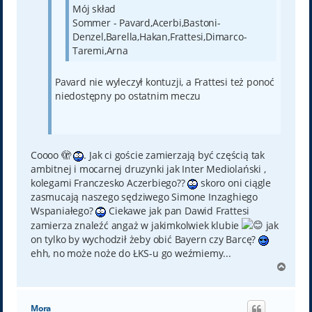
Mój skład
Sommer - Pavard,Acerbi,Bastoni-
Denzel,Barella,Hakan,Frattesi,Dimarco-
Taremi,Arna
Pavard nie wyleczył kontuzji, a Frattesi też ponoć
niedostępny po ostatnim meczu
Coooo 🫣
. Jak ci goście zamierzają być częścią tak
ambitnej i mocarnej druzynki jak Inter Mediolański ,
kolegami Franczesko Aczerbiego??
skoro oni ciągle
zasmucają naszego sędziwego Simone Inzaghiego
Wspaniałego?
Ciekawe jak pan Dawid Frattesi
zamierza znaleźć angaż w jakimkolwiek klubie
jak
on tylko by wychodził żeby obić Bayern czy Barcę?
ehh, no może noże do ŁKS-u go weźmiemy...
N
a
g
ó
Mora