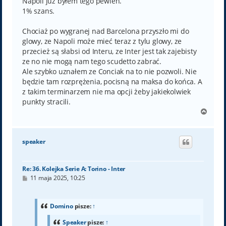
Napoli już byłem tego pewien.
1% szans.
Chociaż po wygranej nad Barcelona przyszło mi do
glowy, ze Napoli może mieć teraz z tylu glowy, ze
przecież są słabsi od Interu, ze Inter jest tak zajebisty
ze no nie mogą nam tego scudetto zabrać.
Ale szybko uznałem ze Conciak na to nie pozwoli. Nie
będzie tam rozprężenia, pocisną na maksa do końca. A
z takim terminarzem nie ma opcji żeby jakiekolwiek
punkty stracili.
N
a
g
ó
speaker
r
ę
Re: 36. Kolejka Serie A: Torino - Inter
P
11 maja 2025, 10:25
o
s
t
Domino
pisze:
↑
Speaker
pisze:
↑