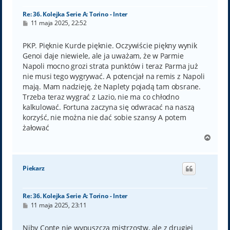
Re: 36. Kolejka Serie A: Torino - Inter
P
11 maja 2025, 22:52
o
s
t
PKP. Pięknie Kurde pięknie. Oczywiście piękny wynik
Genoi daje niewiele, ale ja uważam, że w Parmie
Napoli mocno grozi strata punktów i teraz Parma już
nie musi tego wygrywać. A potencjał na remis z Napoli
mają. Mam nadzieję, że Naplety pojadą tam obsrane.
Trzeba teraz wygrać z Lazio, nie ma co chłodno
kalkulować. Fortuna zaczyna się odwracać na naszą
korzyść, nie można nie dać sobie szansy A potem
żałować
N
a
g
ó
Piekarz
r
ę
Re: 36. Kolejka Serie A: Torino - Inter
P
11 maja 2025, 23:11
o
s
t
Niby Conte nie wypuszcza mistrzostw, ale z drugiej