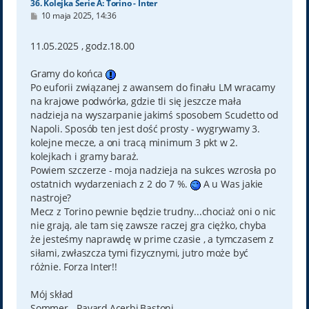
36. Kolejka Serie A: Torino - Inter
P
10 maja 2025, 14:36
o
s
t
11.05.2025 , godz.18.00
Gramy do końca
Po euforii związanej z awansem do finału LM wracamy
na krajowe podwórka, gdzie tli się jeszcze mała
nadzieja na wyszarpanie jakimś sposobem Scudetto od
Napoli. Sposób ten jest dość prosty - wygrywamy 3.
kolejne mecze, a oni tracą minimum 3 pkt w 2.
kolejkach i gramy baraż.
Powiem szczerze - moja nadzieja na sukces wzrosła po
ostatnich wydarzeniach z 2 do 7 %.
A u Was jakie
nastroje?
Mecz z Torino pewnie będzie trudny...chociaż oni o nic
nie grają, ale tam się zawsze raczej gra ciężko, chyba
że jesteśmy naprawdę w prime czasie , a tymczasem z
siłami, zwłaszcza tymi fizycznymi, jutro może być
różnie. Forza Inter!!
Mój skład
Sommer - Pavard,Acerbi,Bastoni-