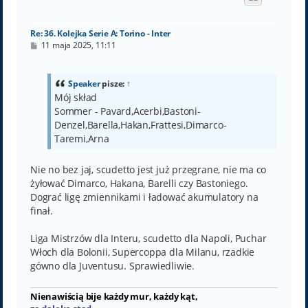
r
ę
Re: 36. Kolejka Serie A: Torino - Inter
P
11 maja 2025, 11:11
o
s
t
Speaker
pisze:
↑
Mój skład
Sommer - Pavard,Acerbi,Bastoni-
Denzel,Barella,Hakan,Frattesi,Dimarco-
Taremi,Arna
Nie no bez jaj, scudetto jest już przegrane, nie ma co
żyłować Dimarco, Hakana, Barelli czy Bastoniego.
Dograć ligę zmiennikami i ładować akumulatory na
finał.
Liga Mistrzów dla Interu, scudetto dla Napoli, Puchar
Włoch dla Bolonii, Supercoppa dla Milanu, rzadkie
gówno dla Juventusu. Sprawiedliwie.
Nienawiścią bije każdy mur, każdy kąt,