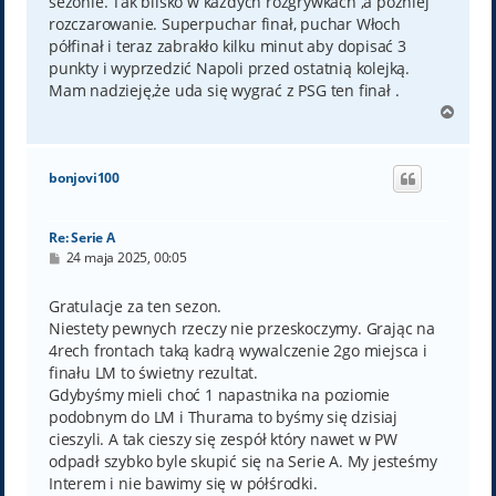
sezonie. Tak blisko w każdych rozgrywkach ,a później
rozczarowanie. Superpuchar finał, puchar Włoch
półfinał i teraz zabrakło kilku minut aby dopisać 3
punkty i wyprzedzić Napoli przed ostatnią kolejką.
Mam nadzieję,że uda się wygrać z PSG ten finał .
N
a
g
ó
bonjovi100
r
ę
Re: Serie A
P
24 maja 2025, 00:05
o
s
t
Gratulacje za ten sezon.
Niestety pewnych rzeczy nie przeskoczymy. Grając na
4rech frontach taką kadrą wywalczenie 2go miejsca i
finału LM to świetny rezultat.
Gdybyśmy mieli choć 1 napastnika na poziomie
podobnym do LM i Thurama to byśmy się dzisiaj
cieszyli. A tak cieszy się zespół który nawet w PW
odpadł szybko byle skupić się na Serie A. My jesteśmy
Interem i nie bawimy się w półśrodki.