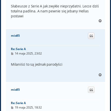
s
t
Słabeusze z Serie A jak zwykle nieprzydatni. Lecce dziś
totalna padlina. A nam pewnie się jebany Hellas
postawi
N
a
g
ó
mio85
r
ę
Re: Serie A
P
14 maja 2025, 23:02
o
s
t
Milaniści to są jednak parodyści
N
a
g
ó
mio85
r
ę
Re: Serie A
P
19 maja 2025, 18:32
o