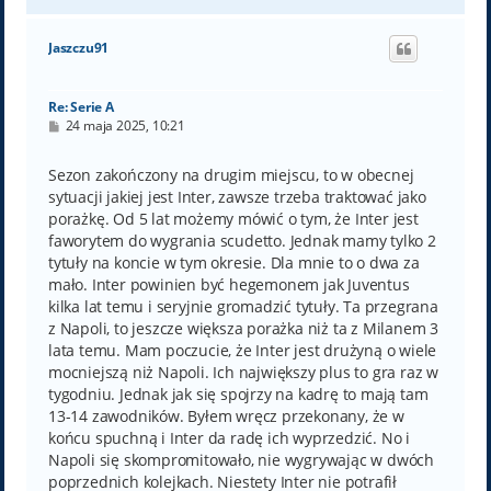
a
g
ó
Jaszczu91
r
ę
Re: Serie A
P
24 maja 2025, 10:21
o
s
t
Sezon zakończony na drugim miejscu, to w obecnej
sytuacji jakiej jest Inter, zawsze trzeba traktować jako
porażkę. Od 5 lat możemy mówić o tym, że Inter jest
faworytem do wygrania scudetto. Jednak mamy tylko 2
tytuły na koncie w tym okresie. Dla mnie to o dwa za
mało. Inter powinien być hegemonem jak Juventus
kilka lat temu i seryjnie gromadzić tytuły. Ta przegrana
z Napoli, to jeszcze większa porażka niż ta z Milanem 3
lata temu. Mam poczucie, że Inter jest drużyną o wiele
mocniejszą niż Napoli. Ich największy plus to gra raz w
tygodniu. Jednak jak się spojrzy na kadrę to mają tam
13-14 zawodników. Byłem wręcz przekonany, że w
końcu spuchną i Inter da radę ich wyprzedzić. No i
Napoli się skompromitowało, nie wygrywając w dwóch
poprzednich kolejkach. Niestety Inter nie potrafił