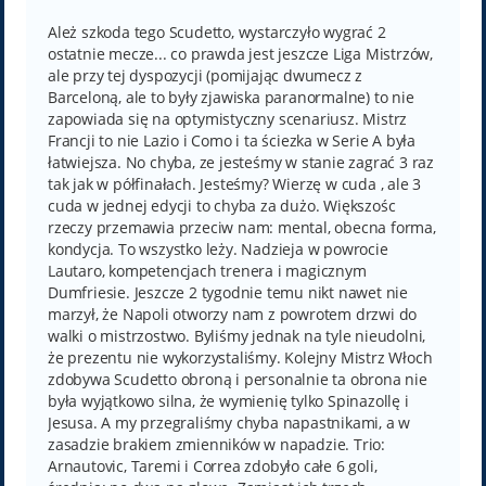
s
t
Ależ szkoda tego Scudetto, wystarczyło wygrać 2
ostatnie mecze... co prawda jest jeszcze Liga Mistrzów,
ale przy tej dyspozycji (pomijając dwumecz z
Barceloną, ale to były zjawiska paranormalne) to nie
zapowiada się na optymistyczny scenariusz. Mistrz
Francji to nie Lazio i Como i ta ściezka w Serie A była
łatwiejsza. No chyba, ze jesteśmy w stanie zagrać 3 raz
tak jak w półfinałach. Jesteśmy? Wierzę w cuda , ale 3
cuda w jednej edycji to chyba za dużo. Większośc
rzeczy przemawia przeciw nam: mental, obecna forma,
kondycja. To wszystko leży. Nadzieja w powrocie
Lautaro, kompetencjach trenera i magicznym
Dumfriesie. Jeszcze 2 tygodnie temu nikt nawet nie
marzył, że Napoli otworzy nam z powrotem drzwi do
walki o mistrzostwo. Byliśmy jednak na tyle nieudolni,
że prezentu nie wykorzystaliśmy. Kolejny Mistrz Włoch
zdobywa Scudetto obroną i personalnie ta obrona nie
była wyjątkowo silna, że wymienię tylko Spinazollę i
Jesusa. A my przegraliśmy chyba napastnikami, a w
zasadzie brakiem zmienników w napadzie. Trio:
Arnautovic, Taremi i Correa zdobyło całe 6 goli,