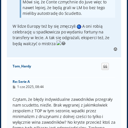
Mówi się, że Conte czmychnie do Juve więc to
nawet lepiej, że będą grali w LM bo bez tego
mieliby autostradę do Scudetto.
W lidze Europy też by się zmęczyli
A oni robią
celebrację u spadkowicza po wydaniu fortuny na
transfery w lecie. A tak się odgrażali, eksperci też, że
będą walczyć o mistrza
N
a
g
ó
Tom_Hardy
r
ę
Re: Serie A
P
1 cze 2025, 08:44
o
s
t
Czytam, że błędy indywidualne zawodników przegrały
nam scudetto, nieźle. Brak wygranej z jakimkolwiek
zespolem z TOP w tym sezonie, wpadki przez
minimalizm z druzynami z dolnej cześci to tylko i
wyłącznie wina zawodników? No kryste przecież ktoś za
forme tych pilkarzy jest odpowiedzialny. Zarówno