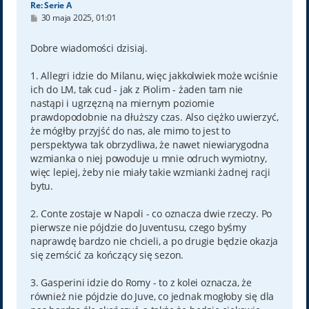
Re: Serie A
P
30 maja 2025, 01:01
o
s
t
Dobre wiadomości dzisiaj.
1. Allegri idzie do Milanu, więc jakkolwiek może wciśnie
ich do LM, tak cud - jak z Piolim - żaden tam nie
nastąpi i ugrzęzną na miernym poziomie
prawdopodobnie na dłuższy czas. Also ciężko uwierzyć,
że mógłby przyjść do nas, ale mimo to jest to
perspektywa tak obrzydliwa, że nawet niewiarygodna
wzmianka o niej powoduje u mnie odruch wymiotny,
więc lepiej, żeby nie miały takie wzmianki żadnej racji
bytu.
2. Conte zostaje w Napoli - co oznacza dwie rzeczy. Po
pierwsze nie pójdzie do Juventusu, czego byśmy
naprawdę bardzo nie chcieli, a po drugie będzie okazja
się zemścić za kończący się sezon.
3. Gasperini idzie do Romy - to z kolei oznacza, że
również nie pójdzie do Juve, co jednak mogłoby się dla