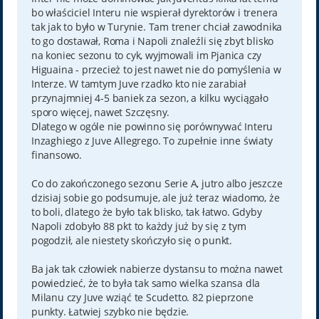
bo właściciel Interu nie wspierał dyrektorów i trenera
tak jak to było w Turynie. Tam trener chciał zawodnika
to go dostawał, Roma i Napoli znaleźli się zbyt blisko
na koniec sezonu to cyk, wyjmowali im Pjanica czy
Higuaina - przecież to jest nawet nie do pomyślenia w
Interze. W tamtym Juve rzadko kto nie zarabiał
przynajmniej 4-5 baniek za sezon, a kilku wyciągało
sporo więcej, nawet Szczęsny.
Dlatego w ogóle nie powinno się porównywać Interu
Inzaghiego z Juve Allegrego. To zupełnie inne światy
finansowo.
Co do zakończonego sezonu Serie A, jutro albo jeszcze
dzisiaj sobie go podsumuje, ale już teraz wiadomo, że
to boli, dlatego że było tak blisko, tak łatwo. Gdyby
Napoli zdobyło 88 pkt to każdy już by się z tym
pogodził, ale niestety skończyło się o punkt.
Ba jak tak człowiek nabierze dystansu to można nawet
powiedzieć, że to była tak samo wielka szansa dla
Milanu czy Juve wziąć te Scudetto. 82 pieprzone
punkty. Łatwiej szybko nie będzie.