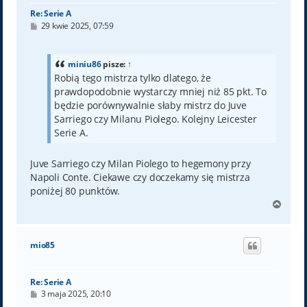
Re: Serie A
P
29 kwie 2025, 07:59
o
s
t
miniu86
pisze:
↑
Robią tego mistrza tylko dlatego, że
prawdopodobnie wystarczy mniej niż 85 pkt. To
będzie porównywalnie słaby mistrz do Juve
Sarriego czy Milanu Piolego. Kolejny Leicester
Serie A.
Juve Sarriego czy Milan Piolego to hegemony przy
Napoli Conte. Ciekawe czy doczekamy się mistrza
poniżej 80 punktów.
N
a
g
ó
mio85
r
ę
Re: Serie A
P
3 maja 2025, 20:10
o