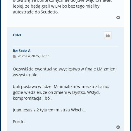
Mówi się, że Conte czmychnie do Juve więc to nawet
lepiej, że będą grali w LM bo bez tego mieliby
autostradę do Scudetto.
N
a
g
ó
Odet
r
ę
Re: Serie A
P
26 maja 2025, 07:35
o
s
t
Oczywiście ewentualne zwycięstwo w finale LM zmieni
wszystko, ale...
boli postawa w lidze. Minimalizm w meczu z Lazio,
gdzie wiedzieli, że on zmieni wszystko. Wstyd,
kompromitacja i ból.
Juan Jesus z 2 tytułem mistrza Włoch...
Pozdr.
N