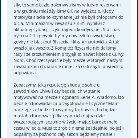
siły, to samo Lazio pokonywaliśmy w lutym rezerwami,
a w grudniu miażdżyliśmy 6:0 na wyjeździe. Kiedy
motoryka siadła to Rzymianie już nie byli chłopcami do
bicia. Minimalizm w rewanżu z nimi wynikał z
aktualnej sytuacji, czyli tragedii kondycyjnej. Stać nas
było na 2:1 i pewnie byśmy dowieźli to zwycięstwo,
gdyby nie blackout Bissecka i kiks Arnautovicia. A tak
wyszło, jak wyszło. Z Romą też fizycznie nie daliśmy
rady i ze zrozumieniem przyjęli to nawet kibice z Curvy
Nord. Choć rzeczywiscie byly mecze w których naszym
zawodnikom chciało się mniej, za co Inzaghi pośrednio
odpowiada.
Zobaczymy, jaką reputację zbuduje sobie u
zawodników Chivu i czy będzie ich w stanie
motywować na mecze z ogonami Serie A. Wiadomo, kto
będzie odpowiadał za przygotowanie fizyczne? Mam
nadzieję, że bedzie to wybitny fachowiec, bo będzie
musiał odbudować piłkarzy po ich najbardziej
wyczerpującym sezonie w życiu, mając bardzo mało
czasu w lecie. Musi to zrobić niemalże idealnie, bo jeśli
odpalimy za późno to cały sezon będziemy musieli