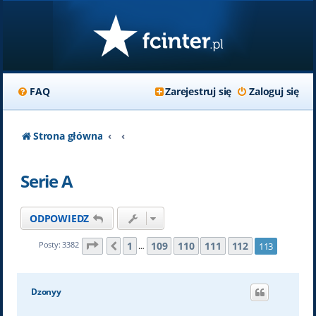
FAQ
Zarejestruj się
Zaloguj się
Strona główna
Serie A
ODPOWIEDZ
Strona
113
z
113
1
109
110
111
112
Posty: 3382
113
Poprzednia
…
Dzonyy