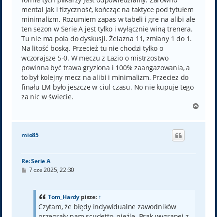
mental jak i fizyczność, kończąc na taktyce pod tytułem
minimalizm. Rozumiem zapas w tabeli i gre na alibi ale
ten sezon w Serie A jest tylko i wyłącznie winą trenera.
Tu nie ma pola do dyskusji. Żelazna 11, zmiany 1 do 1.
Na litość boską. Przecież tu nie chodzi tylko o
wczorajsze 5-0. W meczu z Lazio o mistrzostwo
powinna być trawa gryziona i 100% zaangazowania, a
to był kolejny mecz na alibi i minimalizm. Przeciez do
finału LM było jeszcze w ciul czasu. No nie kupuje tego
za nic w świecie.
N
a
g
ó
mio85
r
ę
Re: Serie A
P
7 cze 2025, 22:30
o
s
t
Tom_Hardy
pisze:
↑
Czytam, że błędy indywidualne zawodników
przegrały nam scudetto, nieźle. Brak wygranej z