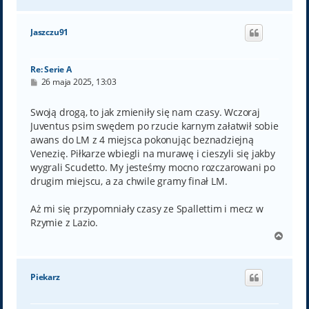
a
g
ó
Jaszczu91
r
ę
Re: Serie A
P
26 maja 2025, 13:03
o
s
t
Swoją drogą, to jak zmieniły się nam czasy. Wczoraj
Juventus psim swędem po rzucie karnym załatwił sobie
awans do LM z 4 miejsca pokonując beznadziejną
Venezię. Piłkarze wbiegli na murawę i cieszyli się jakby
wygrali Scudetto. My jesteśmy mocno rozczarowani po
drugim miejscu, a za chwile gramy finał LM.
Aż mi się przypomniały czasy ze Spallettim i mecz w
Rzymie z Lazio.
N
a
g
ó
Piekarz
r
ę