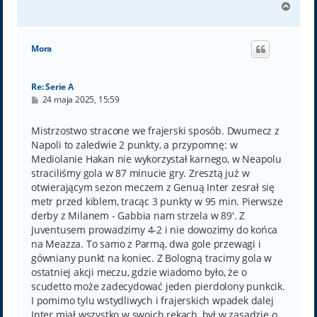
N
a
g
ó
Mora
r
ę
Re: Serie A
P
24 maja 2025, 15:59
o
s
t
Mistrzostwo stracone we frajerski sposób. Dwumecz z
Napoli to zaledwie 2 punkty, a przypomnę: w
Mediolanie Hakan nie wykorzystał karnego, w Neapolu
straciliśmy gola w 87 minucie gry. Zresztą już w
otwierającym sezon meczem z Genuą Inter zesrał się
metr przed kiblem, tracąc 3 punkty w 95 min. Pierwsze
derby z Milanem - Gabbia nam strzela w 89'. Z
Juventusem prowadzimy 4-2 i nie dowozimy do końca
na Meazza. To samo z Parmą, dwa gole przewagi i
gówniany punkt na koniec. Z Bologną tracimy gola w
ostatniej akcji meczu, gdzie wiadomo było, że o
scudetto może zadecydować jeden pierdolony punkcik.
I pomimo tylu wstydliwych i frajerskich wpadek dalej
Inter miał wszystko w swoich rękach, był w zasadzie o