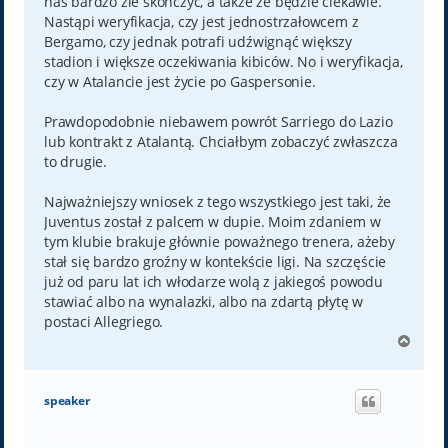
nas bardzo źle skończyć, a także że będzie ciekawie.
Nastąpi weryfikacja, czy jest jednostrzałowcem z
Bergamo, czy jednak potrafi udźwignąć większy
stadion i większe oczekiwania kibiców. No i weryfikacja,
czy w Atalancie jest życie po Gaspersonie.
Prawdopodobnie niebawem powrót Sarriego do Lazio
lub kontrakt z Atalantą. Chciałbym zobaczyć zwłaszcza
to drugie.
Najważniejszy wniosek z tego wszystkiego jest taki, że
Juventus został z palcem w dupie. Moim zdaniem w
tym klubie brakuje głównie poważnego trenera, ażeby
stał się bardzo groźny w kontekście ligi. Na szczęście
już od paru lat ich włodarze wolą z jakiegoś powodu
stawiać albo na wynalazki, albo na zdartą płytę w
postaci Allegriego.
N
a
g
ó
speaker
r
ę