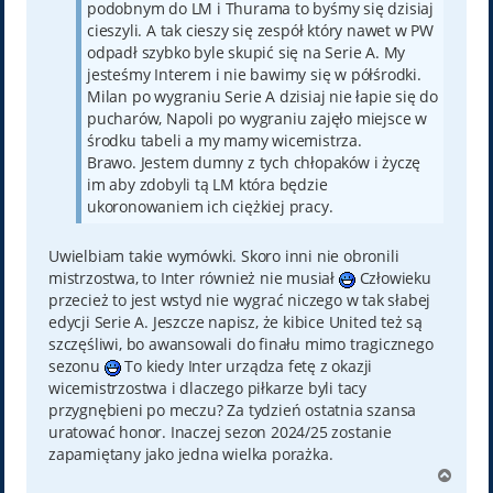
podobnym do LM i Thurama to byśmy się dzisiaj
cieszyli. A tak cieszy się zespół który nawet w PW
odpadł szybko byle skupić się na Serie A. My
jesteśmy Interem i nie bawimy się w półśrodki.
Milan po wygraniu Serie A dzisiaj nie łapie się do
pucharów, Napoli po wygraniu zajęło miejsce w
środku tabeli a my mamy wicemistrza.
Brawo. Jestem dumny z tych chłopaków i życzę
im aby zdobyli tą LM która będzie
ukoronowaniem ich ciężkiej pracy.
Uwielbiam takie wymówki. Skoro inni nie obronili
mistrzostwa, to Inter również nie musiał
Człowieku
przecież to jest wstyd nie wygrać niczego w tak słabej
edycji Serie A. Jeszcze napisz, że kibice United też są
szczęśliwi, bo awansowali do finału mimo tragicznego
sezonu
To kiedy Inter urządza fetę z okazji
wicemistrzostwa i dlaczego piłkarze byli tacy
przygnębieni po meczu? Za tydzień ostatnia szansa
uratować honor. Inaczej sezon 2024/25 zostanie
zapamiętany jako jedna wielka porażka.
N