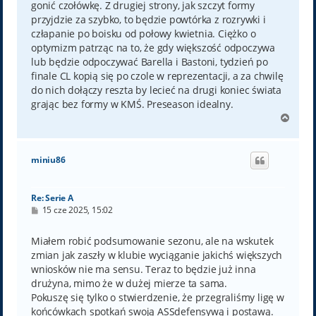
gonić czołówkę. Z drugiej strony, jak szczyt formy
przyjdzie za szybko, to będzie powtórka z rozrywki i
człapanie po boisku od połowy kwietnia. Ciężko o
optymizm patrząc na to, że gdy większość odpoczywa
lub będzie odpoczywać Barella i Bastoni, tydzień po
finale CL kopią się po czole w reprezentacji, a za chwilę
do nich dołączy reszta by lecieć na drugi koniec świata
grając bez formy w KMŚ. Preseason idealny.
N
a
g
ó
miniu86
r
ę
Re: Serie A
P
15 cze 2025, 15:02
o
s
t
Miałem robić podsumowanie sezonu, ale na wskutek
zmian jak zaszły w klubie wyciąganie jakichś większych
wniosków nie ma sensu. Teraz to będzie już inna
drużyna, mimo że w dużej mierze ta sama.
Pokuszę się tylko o stwierdzenie, że przegraliśmy ligę w
końcówkach spotkań swoją ASSdefensywą i postawą.