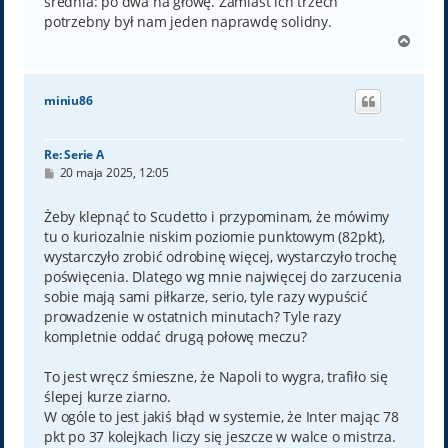
średnia: po dwa na głowę. Zamiast ich trzech
potrzebny był nam jeden naprawdę solidny.
N
a
g
ó
miniu86
r
ę
Re: Serie A
P
20 maja 2025, 12:05
o
s
t
Żeby klepnąć to Scudetto i przypominam, że mówimy
tu o kuriozalnie niskim poziomie punktowym (82pkt),
wystarczyło zrobić odrobinę więcej, wystarczyło trochę
poświęcenia. Dlatego wg mnie najwięcej do zarzucenia
sobie mają sami piłkarze, serio, tyle razy wypuścić
prowadzenie w ostatnich minutach? Tyle razy
kompletnie oddać drugą połowę meczu?
To jest wręcz śmieszne, że Napoli to wygra, trafiło się
ślepej kurze ziarno.
W ogóle to jest jakiś błąd w systemie, że Inter mając 78
pkt po 37 kolejkach liczy się jeszcze w walce o mistrza.