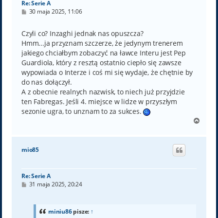
Re: Serie A
P
30 maja 2025, 11:06
o
s
t
Czyli co? Inzaghi jednak nas opuszcza?
Hmm...ja przyznam szczerze, że jedynym trenerem
jakiego chciałbym zobaczyć na ławce Interu jest Pep
Guardiola, który z resztą ostatnio ciepło się zawsze
wypowiada o Interze i coś mi się wydaje, że chętnie by
do nas dołączył.
A z obecnie realnych nazwisk, to niech już przyjdzie
ten Fabregas. Jeśli 4. miejsce w lidze w przyszłym
sezonie ugra, to unznam to za sukces.
N
a
g
ó
mio85
r
ę
Re: Serie A
P
31 maja 2025, 20:24
o
s
t
miniu86
pisze:
↑