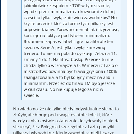
jakimkolwiek zespolem z TOP w tym sezonie,
wpadki przez minimalizm z druzynami z dolnej
cześci to tylko i wyłącznie wina zawodników? No
kryste przecież ktoś za forme tych pilkarzy jest
odpowiedzialny. Zarówno mental jak i fizyczność,
kończąc na taktyce pod tytułem minimalizm.
Rozumiem zapas w tabeli i gre na alibi ale ten
sezon w Serie A jest tylko i wyłącznie winą
trenera. Tu nie ma pola do dyskusji. Żelazna 11,
zmiany 1 do 1. Na litość boską. Przecież tu nie
chodzi tylko o wczorajsze 5-0. W meczu z Lazio o
mistrzostwo powinna być trawa gryziona i 100%
zaangazowania, a to był kolejny mecz na alibi i
minimalizm. Przeciez do finału LM było jeszcze
w ciul czasu. No nie kupuje tego za nic w
świecie.
No wiadomo, że nie tylko błędy indywidualne się na to
złożyły, ale biorąc pod uwagę ostatnie kolejki, które
wtedy o mistrzostwie ostatecznie decydowały to nie da
się ukryć, że z Bolognią i szczególnie z Lazio pomyłki
piłkarzy były wybitne. Kiedy zawodnicy mieli jeszcze