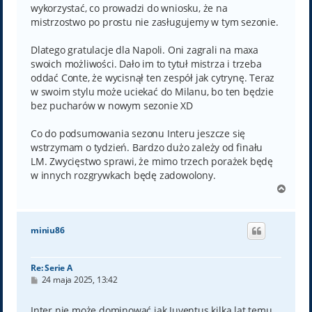
wykorzystać, co prowadzi do wniosku, że na
mistrzostwo po prostu nie zasługujemy w tym sezonie.
Dlatego gratulacje dla Napoli. Oni zagrali na maxa
swoich możliwości. Dało im to tytuł mistrza i trzeba
oddać Conte, że wycisnął ten zespół jak cytrynę. Teraz
w swoim stylu może uciekać do Milanu, bo ten będzie
bez pucharów w nowym sezonie XD
Co do podsumowania sezonu Interu jeszcze się
wstrzymam o tydzień. Bardzo dużo zależy od finału
LM. Zwycięstwo sprawi, że mimo trzech porażek będę
w innych rozgrywkach będę zadowolony.
N
a
g
ó
miniu86
r
ę
Re: Serie A
P
24 maja 2025, 13:42
o
s
t
Inter nie może dominować jak Juventus kilka lat temu