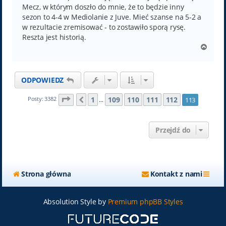
Mecz, w którym doszło do mnie, że to będzie inny
sezon to 4-4 w Mediolanie z Juve. Mieć szanse na 5-2 a
w rezultacie zremisować - to zostawiło sporą rysę.
Reszta jest historią.
N
a
g
ó
ODPOWIEDZ
r
ę
Strona
113
z
113
1
109
110
111
112
Posty: 3382
113
Poprzednia
…
Przejdź do
Strona główna
Kontakt z nami
Absolution Style by
Premium phpBB Styles