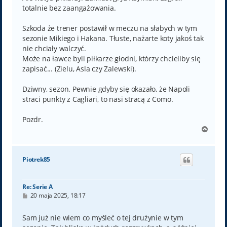
totalnie bez zaangażowania.
Szkoda że trener postawił w meczu na słabych w tym
sezonie Mikiego i Hakana. Tłuste, nażarte koty jakoś tak
nie chciały walczyć.
Może na ławce byli piłkarze głodni, którzy chcieliby się
zapisać... (Zielu, Asla czy Zalewski).
Dziwny, sezon. Pewnie gdyby się okazało, że Napoli
straci punkty z Cagliari, to nasi stracą z Como.
Pozdr.
N
a
g
ó
Piotrek85
r
ę
Re: Serie A
P
20 maja 2025, 18:17
o
s
t
Sam już nie wiem co myśleć o tej drużynie w tym