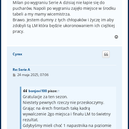
Milan po wygraniu Serie A dzisiaj nie łapie się do
pucharów, Napoli po wygraniu zajęło miejsce w środku
tabeli a my mamy wicemistrza.
Brawo. Jestem dumny z tych chłopaków i życzę im aby
zdobyli tą LM która będzie ukoronowaniem ich ciężkiej
pracy.
N
a
g
ó
Cyrax
r
ę
Re: Serie A
P
24 maja 2025, 07:06
o
s
t
bonjovi100
pisze:
↑
Gratulacje za ten sezon.
Niestety pewnych rzeczy nie przeskoczymy.
Grając na 4rech frontach taką kadrą
wywalczenie 2go miejsca i finału LM to świetny
rezultat.
Gdybyśmy mieli choć 1 napastnika na poziomie