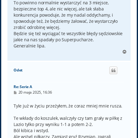
To powinno normalnie wystarczyć na 3 miejsce,
bezpieczne top 4, ale nic więcej, ale tak słaba
konkurencja powoduje, że my nadal oddychamy, i
spowoduje też, że będziemy żałować, że wystarczyło
zrobić odrobinę więcej.
Będzie się też wyciągać te wszystkie błędy sędziowskie
jakie na nas spadały po Superpucharze.
Generalnie lipa.
N
a
g
ó
Odet
r
ę
Re: Serie A
P
20 maja 2025, 16:36
o
s
t
Tyle już w życiu przeżyłem, że coraz mniej mnie rusza.
Te wkłady do koszulek, walczyły czy tam grały w piłkę z
Lazio tylko przy wyniku 1-1 a potem 2-2.
Ból kibica i wstyd.
Ale wstyd piłkarzy. Zamiast gryź Rzymian, zagrali