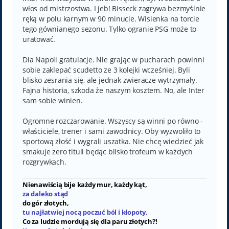
włos od mistrzostwa. I jeb! Bisseck zagrywa bezmyślnie
ręką w polu karnym w 90 minucie. Wisienka na torcie
tego gównianego sezonu. Tylko ogranie PSG może to
uratować.
Dla Napoli gratulacje. Nie grając w pucharach powinni
sobie zaklepać scudetto ze 3 kolejki wcześniej. Byli
blisko zesrania się, ale jednak zwieracze wytrzymały.
Fajna historia, szkoda że naszym kosztem. No, ale Inter
sam sobie winien.
Ogromne rozczarowanie. Wszyscy są winni po równo -
właściciele, trener i sami zawodnicy. Oby wyzwoliło to
sportową złość i wygrali uszatka. Nie chcę wiedzieć jak
smakuje zero tituli będąc blisko trofeum w każdych
rozgrywkach.
Nienawiścią bije każdy mur, każdy kąt,
za daleko stąd
do gór złotych,
tu najłatwiej nocą poczuć ból i kłopoty,
Co za ludzie mordują się dla paru złotych?!