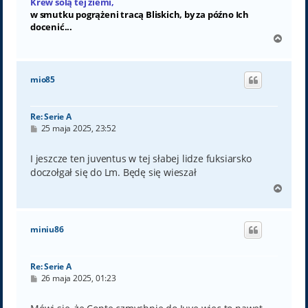
Krew solą tej ziemi,
w smutku pogrążeni tracą Bliskich, by za późno Ich
docenić...
N
a
g
ó
mio85
r
ę
Re: Serie A
P
25 maja 2025, 23:52
o
s
t
I jeszcze ten juventus w tej słabej lidze fuksiarsko
doczołgał się do Lm. Będę się wieszał
N
a
g
ó
miniu86
r
ę
Re: Serie A
P
26 maja 2025, 01:23
o
s
t