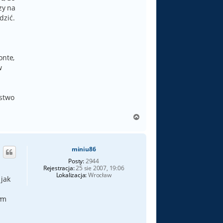
zy na
dzić.
onte,
w
ęstwo
N
a
g
ó
miniu86
r
ę
Posty:
2944
Rejestracja:
25 sie 2007, 19:06
Lokalizacja:
Wrocław
 jak
ym