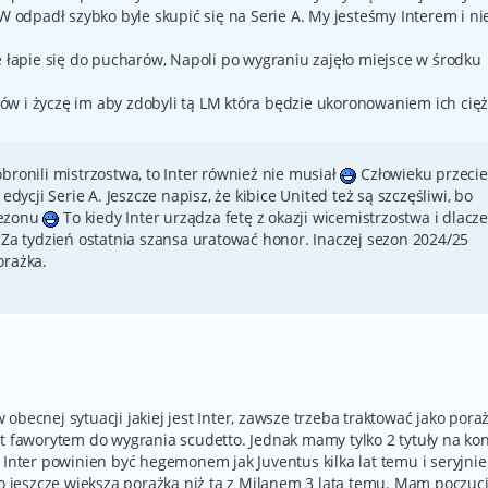
PW odpadł szybko byle skupić się na Serie A. My jesteśmy Interem i ni
e łapie się do pucharów, Napoli po wygraniu zajęło miejsce w środku
w i życzę im aby zdobyli tą LM która będzie ukoronowaniem ich cięż
bronili mistrzostwa, to Inter również nie musiał
Człowieku przecie
edycji Serie A. Jeszcze napisz, że kibice United też są szczęśliwi, bo
sezonu
To kiedy Inter urządza fetę z okazji wicemistrzostwa i dlacz
 Za tydzień ostatnia szansa uratować honor. Inaczej sezon 2024/25
orażka.
becnej sytuacji jakiej jest Inter, zawsze trzeba traktować jako pora
st faworytem do wygrania scudetto. Jednak mamy tylko 2 tytuły na ko
 Inter powinien być hegemonem jak Juventus kilka lat temu i seryjnie
to jeszcze większa porażka niż ta z Milanem 3 lata temu. Mam poczuci