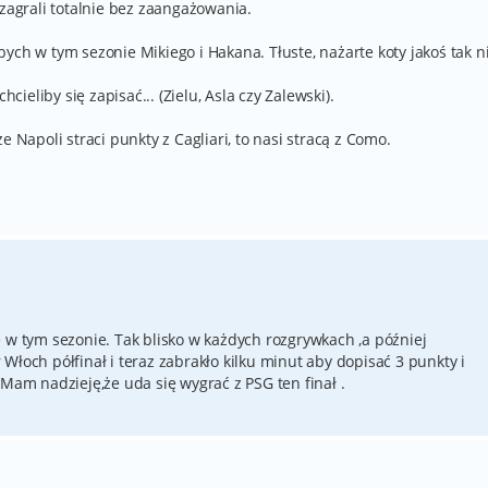
 zagrali totalnie bez zaangażowania.
ych w tym sezonie Mikiego i Hakana. Tłuste, nażarte koty jakoś tak n
hcieliby się zapisać... (Zielu, Asla czy Zalewski).
e Napoli straci punkty z Cagliari, to nasi stracą z Como.
 w tym sezonie. Tak blisko w każdych rozgrywkach ,a później
Włoch półfinał i teraz zabrakło kilku minut aby dopisać 3 punkty i
 Mam nadzieję,że uda się wygrać z PSG ten finał .