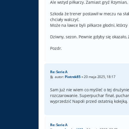
Ale wstyd piłkarzy. Zamiast gryź Rzymian,
Szkoda że trener postawił w meczu na słab
chciały walczyć.
Może na ławce byli piłkarze głodni, którzy c
Dziwny, sezon. Pewnie gdyby się okazało, ż
Pozdr.
Re: Serie A
P
autor:
Piotrek85
»
20 maja 2025, 18:17
o
s
t
Sam już nie wiem co myśleć o tej drużynie
rozczarowanie. Superpuchar finał, puchar 
wyprzedzić Napoli przed ostatnią kolejką.
Re: Serie A