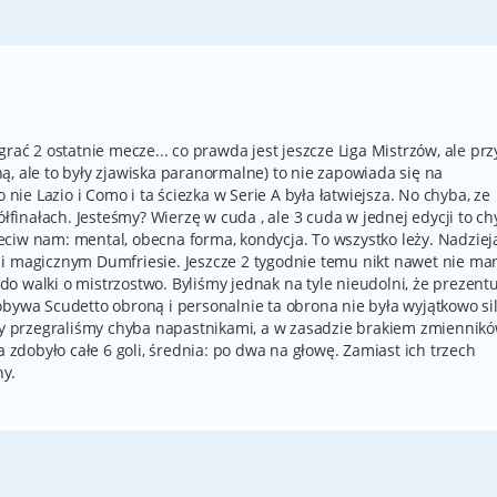
rać 2 ostatnie mecze... co prawda jest jeszcze Liga Mistrzów, ale przy
, ale to były zjawiska paranormalne) to nie zapowiada się na
 nie Lazio i Como i ta ściezka w Serie A była łatwiejsza. No chyba, ze
ółfinałach. Jesteśmy? Wierzę w cuda , ale 3 cuda w jednej edycji to c
ciw nam: mental, obecna forma, kondycja. To wszystko leży. Nadziej
i magicznym Dumfriesie. Jeszcze 2 tygodnie temu nikt nawet nie mar
o walki o mistrzostwo. Byliśmy jednak na tyle nieudolni, że prezentu
obywa Scudetto obroną i personalnie ta obrona nie była wyjątkowo si
 my przegraliśmy chyba napastnikami, a w zasadzie brakiem zmiennik
a zdobyło całe 6 goli, średnia: po dwa na głowę. Zamiast ich trzech
ny.