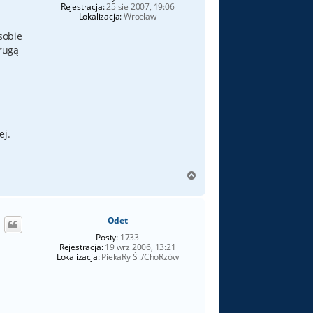
Rejestracja:
25 sie 2007, 19:06
Lokalizacja:
Wrocław
sobie
drugą
ej.
N
a
g
ó
Odet
r
ę
Posty:
1733
Rejestracja:
19 wrz 2006, 13:21
Lokalizacja:
PiekaRy Śl./ChoRzów