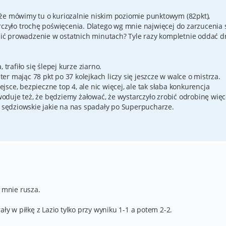
że mówimy tu o kuriozalnie niskim poziomie punktowym (82pkt),
rczyło trochę poświęcenia. Dlatego wg mnie najwięcej do zarzucenia 
uścić prowadzenie w ostatnich minutach? Tyle razy kompletnie oddać 
 trafiło się ślepej kurze ziarno.
nter mając 78 pkt po 37 kolejkach liczy się jeszcze w walce o mistrza.
sce, bezpieczne top 4, ale nic więcej, ale tak słaba konkurencja
duje też, że będziemy żałować, że wystarczyło zrobić odrobinę więc
y sędziowskie jakie na nas spadały po Superpucharze.
j mnie rusza.
ały w piłkę z Lazio tylko przy wyniku 1-1 a potem 2-2.