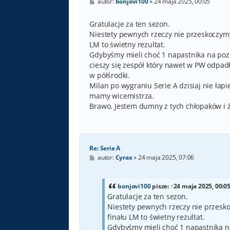
P
autor:
bonjovi100
»
24 maja 2025, 00:05
o
s
t
Gratulacje za ten sezon.
Niestety pewnych rzeczy nie przeskoczymy
LM to świetny rezultat.
Gdybyśmy mieli choć 1 napastnika na pozi
cieszy się zespół który nawet w PW odpadł
w półśrodki.
Milan po wygraniu Serie A dzisiaj nie łap
mamy wicemistrza.
Brawo. Jestem dumny z tych chłopaków i ż
Re: Serie A
P
autor:
Cyrax
»
24 maja 2025, 07:06
o
s
t
bonjovi100
pisze:
↑
24 maja 2025, 00:0
Gratulacje za ten sezon.
Niestety pewnych rzeczy nie przesko
finału LM to świetny rezultat.
Gdybyśmy mieli choć 1 napastnika na