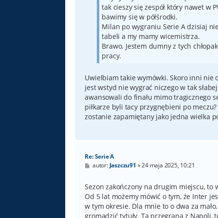
tak cieszy się zespół który nawet w 
bawimy się w półśrodki.
Milan po wygraniu Serie A dzisiaj ni
tabeli a my mamy wicemistrza.
Brawo. Jestem dumny z tych chłopakó
pracy.
Uwielbiam takie wymówki. Skoro inni nie o
jest wstyd nie wygrać niczego w tak słabej 
awansowali do finału mimo tragicznego 
piłkarze byli tacy przygnębieni po meczu?
zostanie zapamiętany jako jedna wielka p
Re: Serie A
P
autor:
Jaszczu91
»
24 maja 2025, 10:21
o
s
t
Sezon zakończony na drugim miejscu, to w o
Od 5 lat możemy mówić o tym, że Inter je
w tym okresie. Dla mnie to o dwa za mało.
gromadzić tytuły. Ta przegrana z Napoli, 