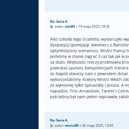
Re: Serie A
P
autor:
mio85
»
19 maja 2025, 18:32
o
s
t
Ależ szkoda tego Scudetto, wystarczyło wyg
dyspozycji (pomijając dwumecz z Barceloną
optymistyczny scenariusz. Mistrz Francji to
jesteśmy w stanie zagrać 3 raz tak jak w p
za dużo. Większośc rzeczy przemawia prze
powrocie Lautaro, kompetencjach trenera 
że Napoli otworzy nam z powrotem drzwi d
wykorzystaliśmy. Kolejny Mistrz Włoch zd
że wymienię tylko Spinazollę i Jesusa. A
napadzie. Trio: Arnautovic, Taremi i Corre
potrzebny był nam jeden naprawdę solid
Re: Serie A
P
autor:
miniu86
»
20 maja 2025, 12:05