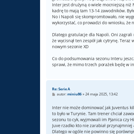
Inter jest drużyną o wiele mocniejszą niż 
kadrę to mają tam 13-14 zawodników. Byłe
No i Napoli się skompromitowało, nie wygr
wykorzystać, co prowadzi do wniosku, że 
Dlatego gratulacje dla Napoli. Oni zagrali
że wycisnął ten zespół jak cytrynę. Tera
nowym sezonie XD
Co do podsumowania sezonu Interu jeszcz
sprawi, że mimo trzech porażek będę w 
Re: Serie A
P
autor:
miniu86
»
24 maja 2025, 13:42
o
s
t
Inter nie może dominować jak Juventus kilk
to było w Turynie. Tam trener chciał zawod
sezonu to cyk, wyjmowali im Pjanica czy H
Juve rzadko kto nie zarabiał przynajmniej 
Dlatego w ogóle nie powinno się porównyw