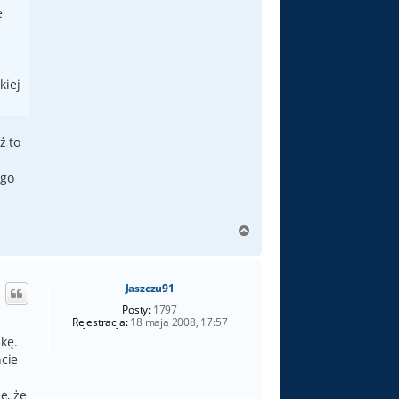
e
kiej
ż to
ego
N
a
g
ó
Jaszczu91
r
ę
Posty:
1797
Rejestracja:
18 maja 2008, 17:57
żkę.
ncie
e, że