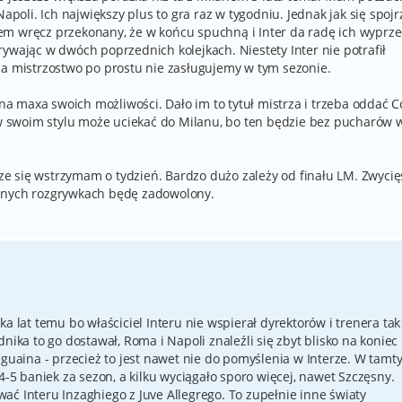
Napoli. Ich największy plus to gra raz w tygodniu. Jednak jak się spojr
m wręcz przekonany, że w końcu spuchną i Inter da radę ich wyprze
ywając w dwóch poprzednich kolejkach. Niestety Inter nie potrafił
na mistrzostwo po prostu nie zasługujemy w tym sezonie.
 na maxa swoich możliwości. Dało im to tytuł mistrza i trzeba oddać C
z w swoim stylu może uciekać do Milanu, bo ten będzie bez pucharów 
e się wstrzymam o tydzień. Bardzo dużo zależy od finału LM. Zwyci
innych rozgrywkach będę zadowolony.
a lat temu bo właściciel Interu nie wspierał dyrektorów i trenera tak
nika to go dostawał, Roma i Napoli znaleźli się zbyt blisko na koniec
iguaina - przecież to jest nawet nie do pomyślenia w Interze. W tamt
4-5 baniek za sezon, a kilku wyciągało sporo więcej, nawet Szczęsny.
ać Interu Inzaghiego z Juve Allegrego. To zupełnie inne światy