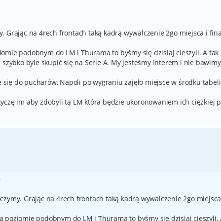
. Grając na 4rech frontach taką kadrą wywalczenie 2go miejsca i fin
omie podobnym do LM i Thurama to byśmy się dzisiaj cieszyli. A tak
 szybko byle skupić się na Serie A. My jesteśmy Interem i nie bawimy
ie się do pucharów, Napoli po wygraniu zajęło miejsce w środku tabel
yczę im aby zdobyli tą LM która będzie ukoronowaniem ich ciężkiej p
5
czymy. Grając na 4rech frontach taką kadrą wywalczenie 2go miejsca
 poziomie podobnym do LM i Thurama to byśmy się dzisiaj cieszyli.