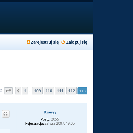
Zarejestruj się
Zaloguj się
Strona
113
z
113
1
109
110
111
112
82
113
Poprzednia
…
Dzonyy
Posty:
2055
Rejestracja:
28 wrz 2007, 19:05