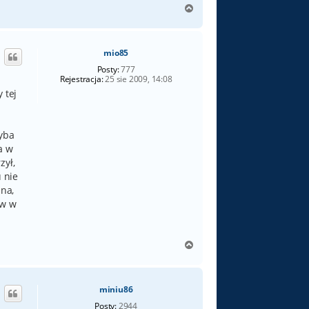
N
a
g
ó
mio85
r
ę
Posty:
777
Rejestracja:
25 sie 2009, 14:08
 tej
hyba
a w
zył,
 nie
lna,
ów w
N
a
g
ó
miniu86
r
ę
Posty:
2944