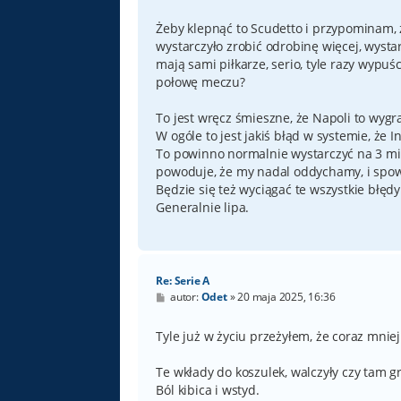
o
s
t
Żeby klepnąć to Scudetto i przypominam, 
wystarczyło zrobić odrobinę więcej, wysta
mają sami piłkarze, serio, tyle razy wyp
połowę meczu?
To jest wręcz śmieszne, że Napoli to wygra,
W ogóle to jest jakiś błąd w systemie, że I
To powinno normalnie wystarczyć na 3 miej
powoduje, że my nadal oddychamy, i spowo
Będzie się też wyciągać te wszystkie błęd
Generalnie lipa.
Re: Serie A
P
autor:
Odet
»
20 maja 2025, 16:36
o
s
t
Tyle już w życiu przeżyłem, że coraz mnie
Te wkłady do koszulek, walczyły czy tam gr
Ból kibica i wstyd.