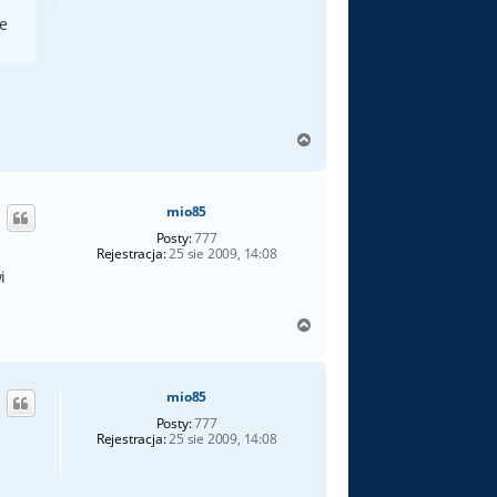
ie
N
a
g
ó
mio85
r
ę
Posty:
777
Rejestracja:
25 sie 2009, 14:08
i
N
a
g
ó
mio85
r
ę
Posty:
777
Rejestracja:
25 sie 2009, 14:08