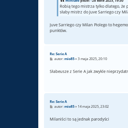
miniu86
pisze:
↑
28 kwie 2025, 19:30
Robią tego mistrza tylko dlatego, ż
słaby mistrz do Juve Sarriego czy Mil
Juve Sarriego czy Milan Piolego to hegem
punktów.
Re: Serie A
P
autor:
mio85
»
3 maja 2025, 20:10
o
s
t
Słabeusze z Serie A jak zwykle nieprzydat
Re: Serie A
P
autor:
mio85
»
14 maja 2025, 23:02
o
s
t
Milaniści to są jednak parodyści