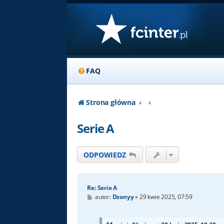
FAQ
Strona główna
Serie A
ODPOWIEDZ
Re: Serie A
P
autor:
Dzonyy
»
29 kwie 2025, 07:59
o
s
t