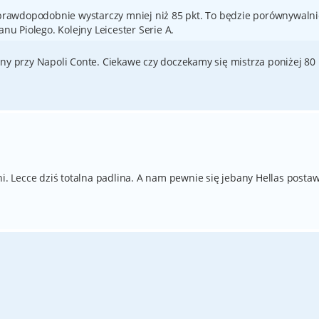
e prawdopodobnie wystarczy mniej niż 85 pkt. To będzie porównywaln
anu Piolego. Kolejny Leicester Serie A.
ony przy Napoli Conte. Ciekawe czy doczekamy się mistrza poniżej 80
ni. Lecce dziś totalna padlina. A nam pewnie się jebany Hellas postaw