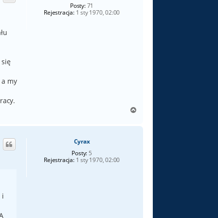
ę
Posty:
71
Rejestracja:
1 sty 1970, 02:00
ału
 się
i a my
racy.
N
a
g
ó
Cyrax
r
ę
Posty:
5
Rejestracja:
1 sty 1970, 02:00
 i
 A