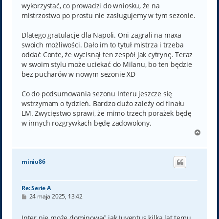
wykorzystać, co prowadzi do wniosku, że na
mistrzostwo po prostu nie zasługujemy w tym sezonie.
Dlatego gratulacje dla Napoli. Oni zagrali na maxa
swoich możliwości. Dało im to tytuł mistrza i trzeba
oddać Conte, że wycisnął ten zespół jak cytrynę. Teraz
w swoim stylu może uciekać do Milanu, bo ten będzie
bez pucharów w nowym sezonie XD
Co do podsumowania sezonu Interu jeszcze się
wstrzymam o tydzień. Bardzo dużo zależy od finału
LM. Zwycięstwo sprawi, że mimo trzech porażek będę
w innych rozgrywkach będę zadowolony.
N
a
g
ó
miniu86
r
ę
Re: Serie A
P
24 maja 2025, 13:42
o
s
t
Inter nie może dominować jak Juventus kilka lat temu