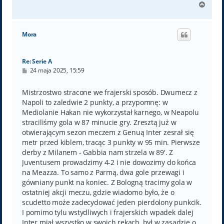
N
a
g
ó
Mora
r
ę
Re: Serie A
P
24 maja 2025, 15:59
o
s
t
Mistrzostwo stracone we frajerski sposób. Dwumecz z
Napoli to zaledwie 2 punkty, a przypomnę: w
Mediolanie Hakan nie wykorzystał karnego, w Neapolu
straciliśmy gola w 87 minucie gry. Zresztą już w
otwierającym sezon meczem z Genuą Inter zesrał się
metr przed kiblem, tracąc 3 punkty w 95 min. Pierwsze
derby z Milanem - Gabbia nam strzela w 89'. Z
Juventusem prowadzimy 4-2 i nie dowozimy do końca
na Meazza. To samo z Parmą, dwa gole przewagi i
gówniany punkt na koniec. Z Bologną tracimy gola w
ostatniej akcji meczu, gdzie wiadomo było, że o
scudetto może zadecydować jeden pierdolony punkcik.
I pomimo tylu wstydliwych i frajerskich wpadek dalej
Inter miał wszystko w swoich rękach, był w zasadzie o