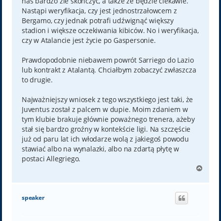
nas bardzo źle skończyć, a także że będzie ciekawie.
Nastąpi weryfikacja, czy jest jednostrzałowcem z
Bergamo, czy jednak potrafi udźwignąć większy
stadion i większe oczekiwania kibiców. No i weryfikacja,
czy w Atalancie jest życie po Gaspersonie.
Prawdopodobnie niebawem powrót Sarriego do Lazio
lub kontrakt z Atalantą. Chciałbym zobaczyć zwłaszcza
to drugie.
Najważniejszy wniosek z tego wszystkiego jest taki, że
Juventus został z palcem w dupie. Moim zdaniem w
tym klubie brakuje głównie poważnego trenera, ażeby
stał się bardzo groźny w kontekście ligi. Na szczęście
już od paru lat ich włodarze wolą z jakiegoś powodu
stawiać albo na wynalazki, albo na zdartą płytę w
postaci Allegriego.
N
a
g
ó
speaker
r
ę