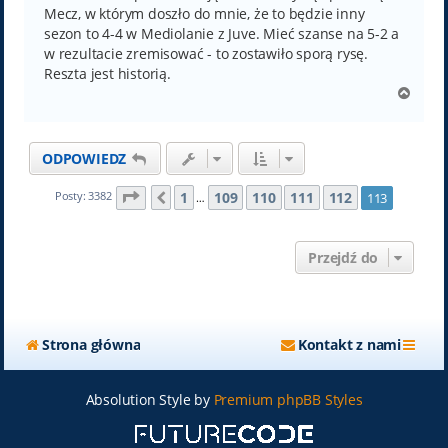
Mecz, w którym doszło do mnie, że to będzie inny
sezon to 4-4 w Mediolanie z Juve. Mieć szanse na 5-2 a
w rezultacie zremisować - to zostawiło sporą rysę.
Reszta jest historią.
N
a
g
ó
ODPOWIEDZ
r
ę
Strona
113
z
113
1
109
110
111
112
Posty: 3382
113
Poprzednia
…
Przejdź do
Strona główna
Kontakt z nami
Absolution Style by
Premium phpBB Styles