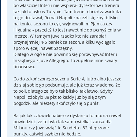
bo właściciel Interu nie wspierał dyrektorów i trenera
tak jak to było w Turynie. Tam trener chciał zawodnika
to go dostawał, Roma i Napoli znaleźli się zbyt blisko
na koniec sezonu to cyk, wyjmowali im Pjanica czy
Higuaina - przecież to jest nawet nie do pomyślenia w
Interze. W tamtym Juve rzadko kto nie zarabiał
przynajmniej 4-5 baniek za sezon, a kilku wyciągało
sporo więcej, nawet Szczęsny.
Dlatego w ogóle nie powinno się porównywać Interu
Inzaghiego z Juve Allegrego. To zupełnie inne światy
finansowo.
Co do zakończonego sezonu Serie A, jutro albo jeszcze
dzisiaj sobie go podsumuje, ale już teraz wiadomo, że
to boli, dlatego że było tak blisko, tak łatwo. Gdyby
Napoli zdobyło 88 pkt to każdy już by się z tym
pogodził, ale niestety skończyło się o punkt.
Ba jak tak człowiek nabierze dystansu to można nawet
powiedzieć, że to była tak samo wielka szansa dla
Milanu czy Juve wziąć te Scudetto. 82 pieprzone
punkty. Łatwiej szybko nie będzie.