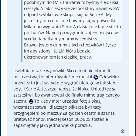
podobnym do LM i Thurama to byśmy się dzisiaj
cieszyli. A tak cieszy się zespół który nawet w PW
odpadł szybko byle skupić się na Serie A. My
jesteśmy Interem i nie bawimy się w półśrodki.
Milan po wygraniu Serie A dzisiaj nie łapie się do
pucharów, Napoli po wygraniu zajęło miejsce w
środku tabeli a my mamy wicemistrza.
Brawo. Jestem dumny z tych chłopaków i życzę
im aby zdobyli tą LM która będzie
ukoronowaniem ich ciężkiej pracy.
Uwielbiam takie wymówki. Skoro inni nie obronili
mistrzostwa, to Inter również nie musiał
Człowieku
przecież to jest wstyd nie wygrać niczego w tak słabej
edycji Serie A. Jeszcze napisz, że kibice United też są
szczęśliwi, bo awansowali do finału mimo tragicznego
sezonu
To kiedy Inter urządza fetę z okazji
wicemistrzostwa i dlaczego piłkarze byli tacy
przygnębieni po meczu? Za tydzień ostatnia szansa
uratować honor. Inaczej sezon 2024/25 zostanie
zapamiętany jako jedna wielka porażka.
N