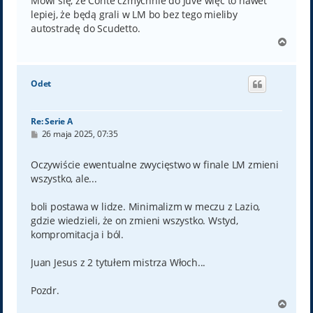
Mówi się, że Conte czmychnie do Juve więc to nawet
lepiej, że będą grali w LM bo bez tego mieliby
autostradę do Scudetto.
N
a
g
ó
Odet
r
ę
Re: Serie A
P
26 maja 2025, 07:35
o
s
t
Oczywiście ewentualne zwycięstwo w finale LM zmieni
wszystko, ale...
boli postawa w lidze. Minimalizm w meczu z Lazio,
gdzie wiedzieli, że on zmieni wszystko. Wstyd,
kompromitacja i ból.
Juan Jesus z 2 tytułem mistrza Włoch...
Pozdr.
N