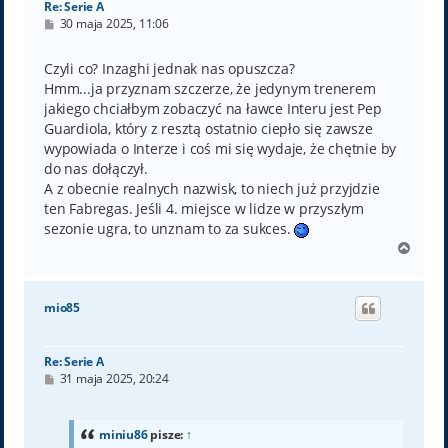
Re: Serie A
P
30 maja 2025, 11:06
o
s
t
Czyli co? Inzaghi jednak nas opuszcza?
Hmm...ja przyznam szczerze, że jedynym trenerem
jakiego chciałbym zobaczyć na ławce Interu jest Pep
Guardiola, który z resztą ostatnio ciepło się zawsze
wypowiada o Interze i coś mi się wydaje, że chętnie by
do nas dołączył.
A z obecnie realnych nazwisk, to niech już przyjdzie
ten Fabregas. Jeśli 4. miejsce w lidze w przyszłym
sezonie ugra, to unznam to za sukces.
N
a
g
ó
mio85
r
ę
Re: Serie A
P
31 maja 2025, 20:24
o
s
t
miniu86
pisze:
↑