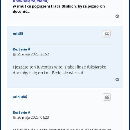
Krew solą tej ziemi,
w smutku pogrążeni tracą Bliskich, by za późno Ich
docenić...
N
a
g
ó
mio85
r
ę
Re: Serie A
P
25 maja 2025, 23:52
o
s
t
I jeszcze ten juventus w tej słabej lidze fuksiarsko
doczołgał się do Lm. Będę się wieszał
N
a
g
ó
miniu86
r
ę
Re: Serie A
P
26 maja 2025, 01:23
o
s
t