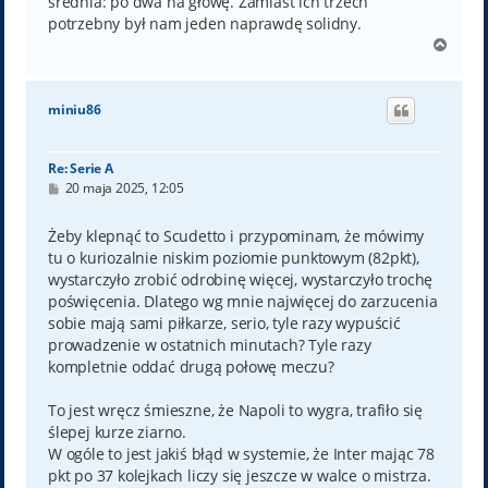
średnia: po dwa na głowę. Zamiast ich trzech
potrzebny był nam jeden naprawdę solidny.
N
a
g
ó
miniu86
r
ę
Re: Serie A
P
20 maja 2025, 12:05
o
s
t
Żeby klepnąć to Scudetto i przypominam, że mówimy
tu o kuriozalnie niskim poziomie punktowym (82pkt),
wystarczyło zrobić odrobinę więcej, wystarczyło trochę
poświęcenia. Dlatego wg mnie najwięcej do zarzucenia
sobie mają sami piłkarze, serio, tyle razy wypuścić
prowadzenie w ostatnich minutach? Tyle razy
kompletnie oddać drugą połowę meczu?
To jest wręcz śmieszne, że Napoli to wygra, trafiło się
ślepej kurze ziarno.
W ogóle to jest jakiś błąd w systemie, że Inter mając 78
pkt po 37 kolejkach liczy się jeszcze w walce o mistrza.