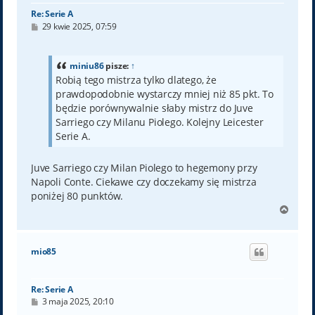
Re: Serie A
P
29 kwie 2025, 07:59
o
s
t
miniu86
pisze:
↑
Robią tego mistrza tylko dlatego, że
prawdopodobnie wystarczy mniej niż 85 pkt. To
będzie porównywalnie słaby mistrz do Juve
Sarriego czy Milanu Piolego. Kolejny Leicester
Serie A.
Juve Sarriego czy Milan Piolego to hegemony przy
Napoli Conte. Ciekawe czy doczekamy się mistrza
poniżej 80 punktów.
N
a
g
ó
mio85
r
ę
Re: Serie A
P
3 maja 2025, 20:10
o