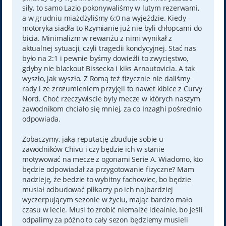
siły, to samo Lazio pokonywaliśmy w lutym rezerwami,
a w grudniu miażdżyliśmy 6:0 na wyjeździe. Kiedy
motoryka siadła to Rzymianie już nie byli chłopcami do
bicia. Minimalizm w rewanżu z nimi wynikał z
aktualnej sytuacji, czyli tragedii kondycyjnej. Stać nas
było na 2:1 i pewnie byśmy dowieźli to zwycięstwo,
gdyby nie blackout Bissecka i kiks Arnautovicia. A tak
wyszło, jak wyszło. Z Romą też fizycznie nie daliśmy
rady i ze zrozumieniem przyjęli to nawet kibice z Curvy
Nord. Choć rzeczywiscie byly mecze w których naszym
zawodnikom chciało się mniej, za co Inzaghi pośrednio
odpowiada.
Zobaczymy, jaką reputację zbuduje sobie u
zawodników Chivu i czy będzie ich w stanie
motywować na mecze z ogonami Serie A. Wiadomo, kto
będzie odpowiadał za przygotowanie fizyczne? Mam
nadzieję, że bedzie to wybitny fachowiec, bo będzie
musiał odbudować piłkarzy po ich najbardziej
wyczerpującym sezonie w życiu, mając bardzo mało
czasu w lecie. Musi to zrobić niemalże idealnie, bo jeśli
odpalimy za późno to cały sezon będziemy musieli