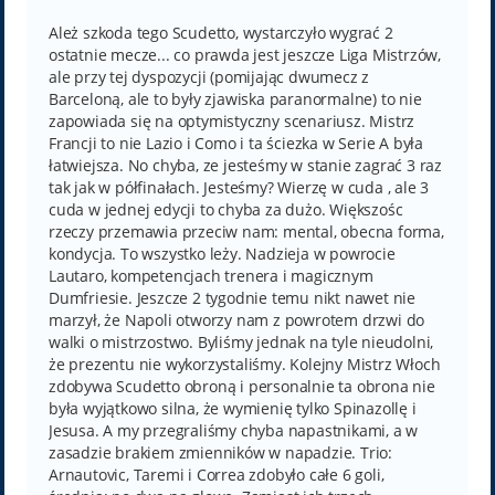
s
t
Ależ szkoda tego Scudetto, wystarczyło wygrać 2
ostatnie mecze... co prawda jest jeszcze Liga Mistrzów,
ale przy tej dyspozycji (pomijając dwumecz z
Barceloną, ale to były zjawiska paranormalne) to nie
zapowiada się na optymistyczny scenariusz. Mistrz
Francji to nie Lazio i Como i ta ściezka w Serie A była
łatwiejsza. No chyba, ze jesteśmy w stanie zagrać 3 raz
tak jak w półfinałach. Jesteśmy? Wierzę w cuda , ale 3
cuda w jednej edycji to chyba za dużo. Większośc
rzeczy przemawia przeciw nam: mental, obecna forma,
kondycja. To wszystko leży. Nadzieja w powrocie
Lautaro, kompetencjach trenera i magicznym
Dumfriesie. Jeszcze 2 tygodnie temu nikt nawet nie
marzył, że Napoli otworzy nam z powrotem drzwi do
walki o mistrzostwo. Byliśmy jednak na tyle nieudolni,
że prezentu nie wykorzystaliśmy. Kolejny Mistrz Włoch
zdobywa Scudetto obroną i personalnie ta obrona nie
była wyjątkowo silna, że wymienię tylko Spinazollę i
Jesusa. A my przegraliśmy chyba napastnikami, a w
zasadzie brakiem zmienników w napadzie. Trio:
Arnautovic, Taremi i Correa zdobyło całe 6 goli,