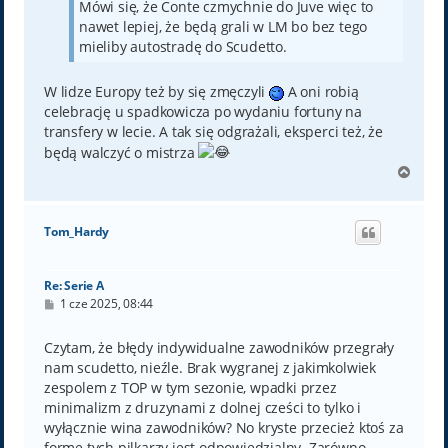
Mówi się, że Conte czmychnie do Juve więc to
nawet lepiej, że będą grali w LM bo bez tego
mieliby autostradę do Scudetto.
W lidze Europy też by się zmęczyli
A oni robią
celebrację u spadkowicza po wydaniu fortuny na
transfery w lecie. A tak się odgrażali, eksperci też, że
będą walczyć o mistrza
N
a
g
ó
Tom_Hardy
r
ę
Re: Serie A
P
1 cze 2025, 08:44
o
s
t
Czytam, że błędy indywidualne zawodników przegrały
nam scudetto, nieźle. Brak wygranej z jakimkolwiek
zespolem z TOP w tym sezonie, wpadki przez
minimalizm z druzynami z dolnej cześci to tylko i
wyłącznie wina zawodników? No kryste przecież ktoś za
forme tych pilkarzy jest odpowiedzialny. Zarówno