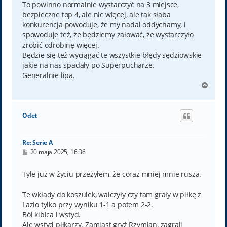
To powinno normalnie wystarczyć na 3 miejsce,
bezpieczne top 4, ale nic więcej, ale tak słaba
konkurencja powoduje, że my nadal oddychamy, i
spowoduje też, że będziemy żałować, że wystarczyło
zrobić odrobinę więcej.
Będzie się też wyciągać te wszystkie błędy sędziowskie
jakie na nas spadały po Superpucharze.
Generalnie lipa.
N
a
g
ó
Odet
r
ę
Re: Serie A
P
20 maja 2025, 16:36
o
s
t
Tyle już w życiu przeżyłem, że coraz mniej mnie rusza.
Te wkłady do koszulek, walczyły czy tam grały w piłkę z
Lazio tylko przy wyniku 1-1 a potem 2-2.
Ból kibica i wstyd.
Ale wstyd piłkarzy. Zamiast gryź Rzymian, zagrali