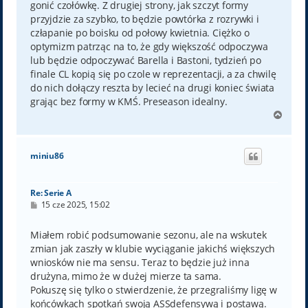
gonić czołówkę. Z drugiej strony, jak szczyt formy
przyjdzie za szybko, to będzie powtórka z rozrywki i
człapanie po boisku od połowy kwietnia. Ciężko o
optymizm patrząc na to, że gdy większość odpoczywa
lub będzie odpoczywać Barella i Bastoni, tydzień po
finale CL kopią się po czole w reprezentacji, a za chwilę
do nich dołączy reszta by lecieć na drugi koniec świata
grając bez formy w KMŚ. Preseason idealny.
N
a
g
ó
miniu86
r
ę
Re: Serie A
P
15 cze 2025, 15:02
o
s
t
Miałem robić podsumowanie sezonu, ale na wskutek
zmian jak zaszły w klubie wyciąganie jakichś większych
wniosków nie ma sensu. Teraz to będzie już inna
drużyna, mimo że w dużej mierze ta sama.
Pokuszę się tylko o stwierdzenie, że przegraliśmy ligę w
końcówkach spotkań swoją ASSdefensywą i postawą.