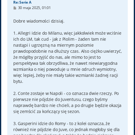
Re: Serie A
P
30 maja 2025, 01:01
o
s
t
Dobre wiadomości dzisiaj.
1. Allegri idzie do Milanu, więc jakkolwiek może wciśnie
ich do LM, tak cud - jak z Piolim - żaden tam nie
nastąpi i ugrzęzną na miernym poziomie
prawdopodobnie na dłuższy czas. Also ciężko uwierzyć,
że mógłby przyjść do nas, ale mimo to jest to
perspektywa tak obrzydliwa, że nawet niewiarygodna
wzmianka o niej powoduje u mnie odruch wymiotny,
więc lepiej, żeby nie miały takie wzmianki żadnej racji
bytu.
2. Conte zostaje w Napoli - co oznacza dwie rzeczy. Po
pierwsze nie pójdzie do Juventusu, czego byśmy
naprawdę bardzo nie chcieli, a po drugie będzie okazja
się zemścić za kończący się sezon.
3. Gasperini idzie do Romy - to z kolei oznacza, że
również nie pójdzie do Juve, co jednak mogłoby się dla