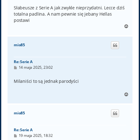
s
t
Słabeusze z Serie A jak zwykle nieprzydatni. Lecce dziś
totalna padlina. A nam pewnie się jebany Hellas
postawi
N
a
g
ó
mio85
r
ę
Re: Serie A
P
14 maja 2025, 23:02
o
s
t
Milaniści to są jednak parodyści
N
a
g
ó
mio85
r
ę
Re: Serie A
P
19 maja 2025, 18:32
o