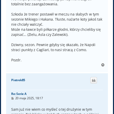
totalnie bez zaangażowania.
Szkoda że trener postawił w meczu na słabych w tym
sezonie Mikiego i Hakana. Tłuste, nażarte koty jakoś tak
nie chciały walczyć.
Może na ławce byli piłkarze głodni, którzy chcieliby się
zapisać... (Zielu, Asla czy Zalewski).
Dziwny, sezon. Pewnie gdyby się okazało, że Napoli
straci punkty z Cagliari, to nasi stracą z Como.
Pozdr.
N
a
g
ó
Piotrek85
r
ę
Re: Serie A
P
20 maja 2025, 18:17
o
s
t
Sam już nie wiem co myśleć o tej drużynie w tym