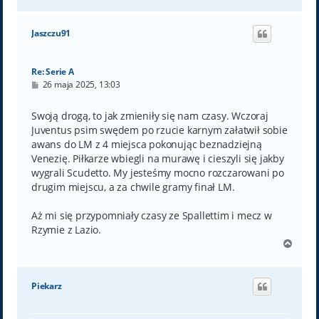
a
g
ó
Jaszczu91
r
ę
Re: Serie A
P
26 maja 2025, 13:03
o
s
t
Swoją drogą, to jak zmieniły się nam czasy. Wczoraj
Juventus psim swędem po rzucie karnym załatwił sobie
awans do LM z 4 miejsca pokonując beznadziejną
Venezię. Piłkarze wbiegli na murawę i cieszyli się jakby
wygrali Scudetto. My jesteśmy mocno rozczarowani po
drugim miejscu, a za chwile gramy finał LM.
Aż mi się przypomniały czasy ze Spallettim i mecz w
Rzymie z Lazio.
N
a
g
ó
Piekarz
r
ę