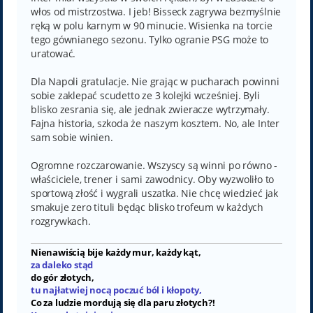
włos od mistrzostwa. I jeb! Bisseck zagrywa bezmyślnie
ręką w polu karnym w 90 minucie. Wisienka na torcie
tego gównianego sezonu. Tylko ogranie PSG może to
uratować.
Dla Napoli gratulacje. Nie grając w pucharach powinni
sobie zaklepać scudetto ze 3 kolejki wcześniej. Byli
blisko zesrania się, ale jednak zwieracze wytrzymały.
Fajna historia, szkoda że naszym kosztem. No, ale Inter
sam sobie winien.
Ogromne rozczarowanie. Wszyscy są winni po równo -
właściciele, trener i sami zawodnicy. Oby wyzwoliło to
sportową złość i wygrali uszatka. Nie chcę wiedzieć jak
smakuje zero tituli będąc blisko trofeum w każdych
rozgrywkach.
Nienawiścią bije każdy mur, każdy kąt,
za daleko stąd
do gór złotych,
tu najłatwiej nocą poczuć ból i kłopoty,
Co za ludzie mordują się dla paru złotych?!