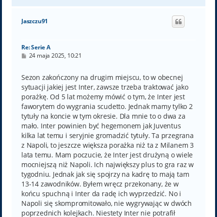
a
g
ó
Jaszczu91
r
ę
Re: Serie A
P
24 maja 2025, 10:21
o
s
t
Sezon zakończony na drugim miejscu, to w obecnej
sytuacji jakiej jest Inter, zawsze trzeba traktować jako
porażkę. Od 5 lat możemy mówić o tym, że Inter jest
faworytem do wygrania scudetto. Jednak mamy tylko 2
tytuły na koncie w tym okresie. Dla mnie to o dwa za
mało. Inter powinien być hegemonem jak Juventus
kilka lat temu i seryjnie gromadzić tytuły. Ta przegrana
z Napoli, to jeszcze większa porażka niż ta z Milanem 3
lata temu. Mam poczucie, że Inter jest drużyną o wiele
mocniejszą niż Napoli. Ich największy plus to gra raz w
tygodniu. Jednak jak się spojrzy na kadrę to mają tam
13-14 zawodników. Byłem wręcz przekonany, że w
końcu spuchną i Inter da radę ich wyprzedzić. No i
Napoli się skompromitowało, nie wygrywając w dwóch
poprzednich kolejkach. Niestety Inter nie potrafił