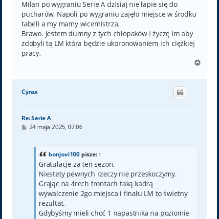
Milan po wygraniu Serie A dzisiaj nie łapie się do
pucharów, Napoli po wygraniu zajęło miejsce w środku
tabeli a my mamy wicemistrza.
Brawo. Jestem dumny z tych chłopaków i życzę im aby
zdobyli tą LM która będzie ukoronowaniem ich ciężkiej
pracy.
N
a
g
ó
Cyrax
r
ę
Re: Serie A
P
24 maja 2025, 07:06
o
s
t
bonjovi100
pisze:
↑
Gratulacje za ten sezon.
Niestety pewnych rzeczy nie przeskoczymy.
Grając na 4rech frontach taką kadrą
wywalczenie 2go miejsca i finału LM to świetny
rezultat.
Gdybyśmy mieli choć 1 napastnika na poziomie