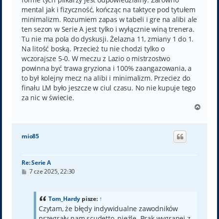
mental jak i fizyczność, kończąc na taktyce pod tytułem
minimalizm. Rozumiem zapas w tabeli i gre na alibi ale
ten sezon w Serie A jest tylko i wyłącznie winą trenera.
Tu nie ma pola do dyskusji. Żelazna 11, zmiany 1 do 1.
Na litość boską. Przecież tu nie chodzi tylko o
wczorajsze 5-0. W meczu z Lazio o mistrzostwo
powinna być trawa gryziona i 100% zaangazowania, a
to był kolejny mecz na alibi i minimalizm. Przeciez do
finału LM było jeszcze w ciul czasu. No nie kupuje tego
za nic w świecie.
N
a
g
ó
mio85
r
ę
Re: Serie A
P
7 cze 2025, 22:30
o
s
t
Tom_Hardy
pisze:
↑
Czytam, że błędy indywidualne zawodników
przegrały nam scudetto, nieźle. Brak wygranej z