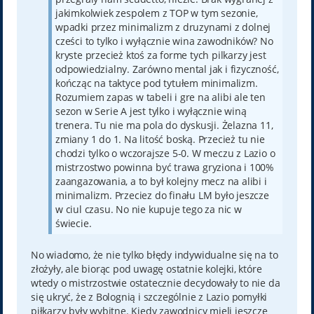
jakimkolwiek zespolem z TOP w tym sezonie,
wpadki przez minimalizm z druzynami z dolnej
cześci to tylko i wyłącznie wina zawodników? No
kryste przecież ktoś za forme tych pilkarzy jest
odpowiedzialny. Zarówno mental jak i fizyczność,
kończąc na taktyce pod tytułem minimalizm.
Rozumiem zapas w tabeli i gre na alibi ale ten
sezon w Serie A jest tylko i wyłącznie winą
trenera. Tu nie ma pola do dyskusji. Żelazna 11,
zmiany 1 do 1. Na litość boską. Przecież tu nie
chodzi tylko o wczorajsze 5-0. W meczu z Lazio o
mistrzostwo powinna być trawa gryziona i 100%
zaangazowania, a to był kolejny mecz na alibi i
minimalizm. Przeciez do finału LM było jeszcze
w ciul czasu. No nie kupuje tego za nic w
świecie.
No wiadomo, że nie tylko błędy indywidualne się na to
złożyły, ale biorąc pod uwagę ostatnie kolejki, które
wtedy o mistrzostwie ostatecznie decydowały to nie da
się ukryć, że z Bolognią i szczególnie z Lazio pomyłki
piłkarzy były wybitne. Kiedy zawodnicy mieli jeszcze