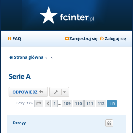
FAQ
Zarejestruj się
Zaloguj się
Strona główna
Serie A
ODPOWIEDZ
Strona
113
z
113
1
109
110
111
112
Posty: 3382
113
Poprzednia
…
Dzonyy