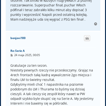
sezonie. Tak blisko w każdych rozgrywkach ,a później
rozczarowanie. Superpuchar finał, puchar Włoch
półfinał i teraz zabrakło kilku minut aby dopisać 3
punkty i wyprzedzić Napoli przed ostatnią kolejką.
Mam nadzieję,że uda się wygrać z PSG ten finał .
N
a
g
ó
bonjovi100
r
ę
Re: Serie A
P
24 maja 2025, 00:05
o
s
t
Gratulacje za ten sezon.
Niestety pewnych rzeczy nie przeskoczymy. Grając na
4rech frontach taką kadrą wywalczenie 2go miejsca i
finału LM to świetny rezultat.
Gdybyśmy mieli choć 1 napastnika na poziomie
podobnym do LM i Thurama to byśmy się dzisiaj
cieszyli. A tak cieszy się zespół który nawet w PW
odpadł szybko byle skupić się na Serie A. My jesteśmy
Interem i nie bawimy się w półśrodki.