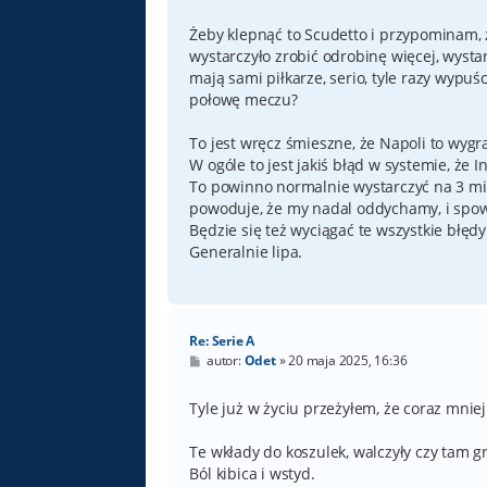
o
s
t
Żeby klepnąć to Scudetto i przypominam, 
wystarczyło zrobić odrobinę więcej, wysta
mają sami piłkarze, serio, tyle razy wyp
połowę meczu?
To jest wręcz śmieszne, że Napoli to wygra,
W ogóle to jest jakiś błąd w systemie, że I
To powinno normalnie wystarczyć na 3 miej
powoduje, że my nadal oddychamy, i spowo
Będzie się też wyciągać te wszystkie błęd
Generalnie lipa.
Re: Serie A
P
autor:
Odet
»
20 maja 2025, 16:36
o
s
t
Tyle już w życiu przeżyłem, że coraz mnie
Te wkłady do koszulek, walczyły czy tam gr
Ból kibica i wstyd.