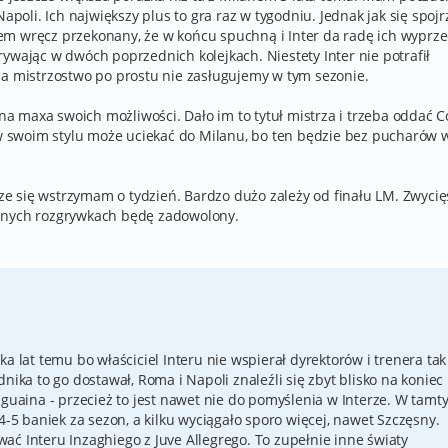
Napoli. Ich największy plus to gra raz w tygodniu. Jednak jak się spojr
m wręcz przekonany, że w końcu spuchną i Inter da radę ich wyprze
ywając w dwóch poprzednich kolejkach. Niestety Inter nie potrafił
na mistrzostwo po prostu nie zasługujemy w tym sezonie.
 na maxa swoich możliwości. Dało im to tytuł mistrza i trzeba oddać C
z w swoim stylu może uciekać do Milanu, bo ten będzie bez pucharów 
e się wstrzymam o tydzień. Bardzo dużo zależy od finału LM. Zwyci
innych rozgrywkach będę zadowolony.
a lat temu bo właściciel Interu nie wspierał dyrektorów i trenera tak
nika to go dostawał, Roma i Napoli znaleźli się zbyt blisko na koniec
iguaina - przecież to jest nawet nie do pomyślenia w Interze. W tamt
4-5 baniek za sezon, a kilku wyciągało sporo więcej, nawet Szczęsny.
ać Interu Inzaghiego z Juve Allegrego. To zupełnie inne światy