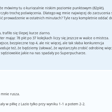
że mówimy tu o kuriozalnie niskim poziomie punktowym (82pkt),
rczyło trochę poświęcenia. Dlatego wg mnie najwięcej do zarzucenia 
uścić prowadzenie w ostatnich minutach? Tyle razy kompletnie oddać 
 trafiło się ślepej kurze ziarno.
nter mając 78 pkt po 37 kolejkach liczy się jeszcze w walce o mistrza.
sce, bezpieczne top 4, ale nic więcej, ale tak słaba konkurencja
duje też, że będziemy żałować, że wystarczyło zrobić odrobinę więc
y sędziowskie jakie na nas spadały po Superpucharze.
j mnie rusza.
ały w piłkę z Lazio tylko przy wyniku 1-1 a potem 2-2.