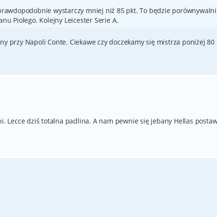
e prawdopodobnie wystarczy mniej niż 85 pkt. To będzie porównywaln
anu Piolego. Kolejny Leicester Serie A.
ony przy Napoli Conte. Ciekawe czy doczekamy się mistrza poniżej 80
ni. Lecce dziś totalna padlina. A nam pewnie się jebany Hellas postaw