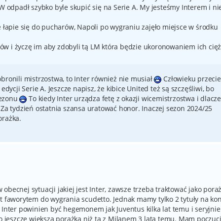
PW odpadł szybko byle skupić się na Serie A. My jesteśmy Interem i ni
e łapie się do pucharów, Napoli po wygraniu zajęło miejsce w środku
w i życzę im aby zdobyli tą LM która będzie ukoronowaniem ich cięż
bronili mistrzostwa, to Inter również nie musiał
Człowieku przecie
edycji Serie A. Jeszcze napisz, że kibice United też są szczęśliwi, bo
sezonu
To kiedy Inter urządza fetę z okazji wicemistrzostwa i dlacz
 Za tydzień ostatnia szansa uratować honor. Inaczej sezon 2024/25
orażka.
becnej sytuacji jakiej jest Inter, zawsze trzeba traktować jako pora
st faworytem do wygrania scudetto. Jednak mamy tylko 2 tytuły na ko
 Inter powinien być hegemonem jak Juventus kilka lat temu i seryjnie
to jeszcze większa porażka niż ta z Milanem 3 lata temu. Mam poczuci