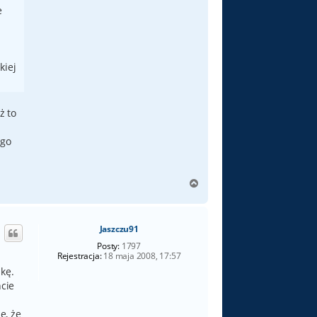
e
kiej
ż to
ego
N
a
g
ó
Jaszczu91
r
ę
Posty:
1797
Rejestracja:
18 maja 2008, 17:57
żkę.
ncie
e, że