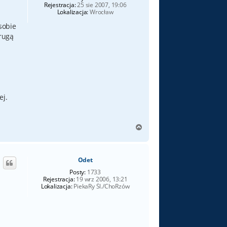
Rejestracja:
25 sie 2007, 19:06
Lokalizacja:
Wrocław
sobie
drugą
ej.
N
a
g
ó
Odet
r
ę
Posty:
1733
Rejestracja:
19 wrz 2006, 13:21
Lokalizacja:
PiekaRy Śl./ChoRzów