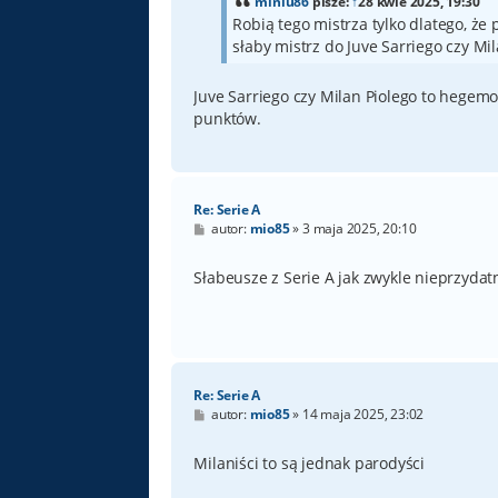
miniu86
pisze:
↑
28 kwie 2025, 19:30
Robią tego mistrza tylko dlatego, ż
słaby mistrz do Juve Sarriego czy Mil
Juve Sarriego czy Milan Piolego to hegem
punktów.
Re: Serie A
P
autor:
mio85
»
3 maja 2025, 20:10
o
s
t
Słabeusze z Serie A jak zwykle nieprzydat
Re: Serie A
P
autor:
mio85
»
14 maja 2025, 23:02
o
s
t
Milaniści to są jednak parodyści