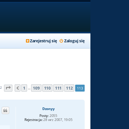
Zarejestruj się
Zaloguj się
Strona
113
z
113
1
109
110
111
112
82
113
Poprzednia
…
Dzonyy
Posty:
2055
Rejestracja:
28 wrz 2007, 19:05