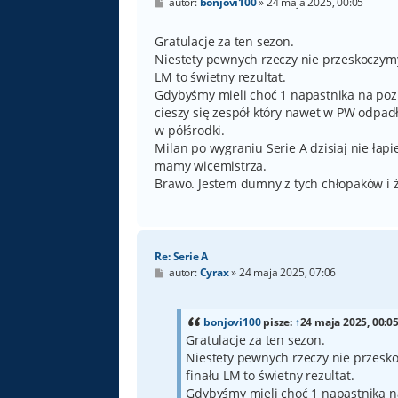
P
autor:
bonjovi100
»
24 maja 2025, 00:05
o
s
t
Gratulacje za ten sezon.
Niestety pewnych rzeczy nie przeskoczymy
LM to świetny rezultat.
Gdybyśmy mieli choć 1 napastnika na pozi
cieszy się zespół który nawet w PW odpadł
w półśrodki.
Milan po wygraniu Serie A dzisiaj nie łap
mamy wicemistrza.
Brawo. Jestem dumny z tych chłopaków i ż
Re: Serie A
P
autor:
Cyrax
»
24 maja 2025, 07:06
o
s
t
bonjovi100
pisze:
↑
24 maja 2025, 00:0
Gratulacje za ten sezon.
Niestety pewnych rzeczy nie przesko
finału LM to świetny rezultat.
Gdybyśmy mieli choć 1 napastnika na