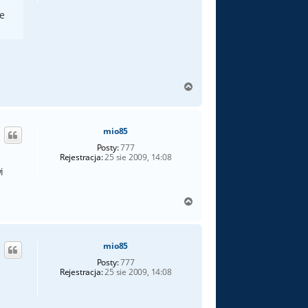
ie
N
a
g
ó
mio85
r
ę
Posty:
777
Rejestracja:
25 sie 2009, 14:08
i
N
a
g
ó
mio85
r
ę
Posty:
777
Rejestracja:
25 sie 2009, 14:08