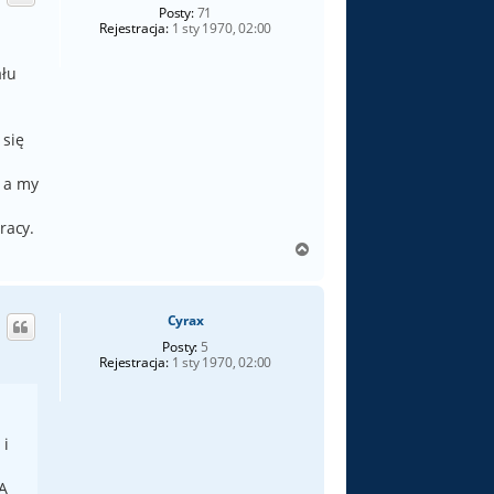
ę
Posty:
71
Rejestracja:
1 sty 1970, 02:00
ału
 się
i a my
racy.
N
a
g
ó
Cyrax
r
ę
Posty:
5
Rejestracja:
1 sty 1970, 02:00
 i
 A