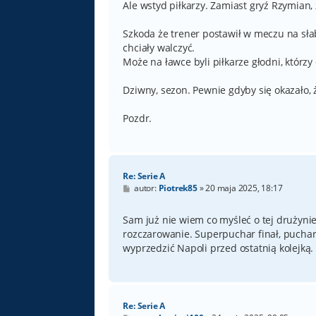
Ale wstyd piłkarzy. Zamiast gryź Rzymian,
Szkoda że trener postawił w meczu na słab
chciały walczyć.
Może na ławce byli piłkarze głodni, którzy c
Dziwny, sezon. Pewnie gdyby się okazało, ż
Pozdr.
Re: Serie A
P
autor:
Piotrek85
»
20 maja 2025, 18:17
o
s
t
Sam już nie wiem co myśleć o tej drużynie
rozczarowanie. Superpuchar finał, puchar 
wyprzedzić Napoli przed ostatnią kolejką.
Re: Serie A