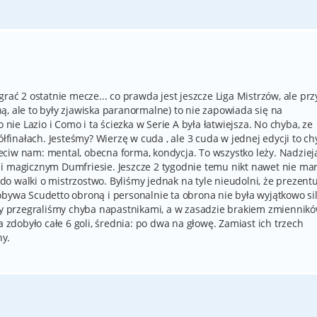
rać 2 ostatnie mecze... co prawda jest jeszcze Liga Mistrzów, ale przy
, ale to były zjawiska paranormalne) to nie zapowiada się na
 nie Lazio i Como i ta ściezka w Serie A była łatwiejsza. No chyba, ze
ółfinałach. Jesteśmy? Wierzę w cuda , ale 3 cuda w jednej edycji to c
ciw nam: mental, obecna forma, kondycja. To wszystko leży. Nadziej
i magicznym Dumfriesie. Jeszcze 2 tygodnie temu nikt nawet nie mar
o walki o mistrzostwo. Byliśmy jednak na tyle nieudolni, że prezentu
obywa Scudetto obroną i personalnie ta obrona nie była wyjątkowo si
 my przegraliśmy chyba napastnikami, a w zasadzie brakiem zmiennik
a zdobyło całe 6 goli, średnia: po dwa na głowę. Zamiast ich trzech
ny.