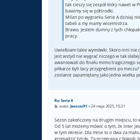
tak cieszy się zespół który nawet w 
bawimy się w półśrodki.
Milan po wygraniu Serie A dzisiaj ni
tabeli a my mamy wicemistrza.
Brawo. Jestem dumny z tych chłopakó
pracy.
Uwielbiam takie wymówki. Skoro inni nie o
jest wstyd nie wygrać niczego w tak słabej 
awansowali do finału mimo tragicznego 
piłkarze byli tacy przygnębieni po meczu?
zostanie zapamiętany jako jedna wielka p
Re: Serie A
P
autor:
Jaszczu91
»
24 maja 2025, 10:21
o
s
t
Sezon zakończony na drugim miejscu, to w o
Od 5 lat możemy mówić o tym, że Inter je
w tym okresie. Dla mnie to o dwa za mało.
gromadzić tytuły. Ta przegrana z Napoli, 