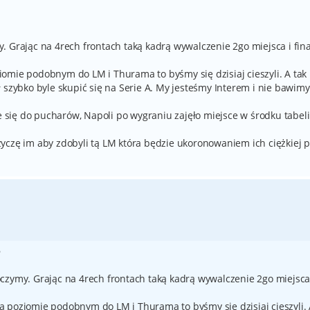
. Grając na 4rech frontach taką kadrą wywalczenie 2go miejsca i fin
omie podobnym do LM i Thurama to byśmy się dzisiaj cieszyli. A tak
 szybko byle skupić się na Serie A. My jesteśmy Interem i nie bawimy
ie się do pucharów, Napoli po wygraniu zajęło miejsce w środku tabel
yczę im aby zdobyli tą LM która będzie ukoronowaniem ich ciężkiej p
5
czymy. Grając na 4rech frontach taką kadrą wywalczenie 2go miejsca
 poziomie podobnym do LM i Thurama to byśmy się dzisiaj cieszyli.