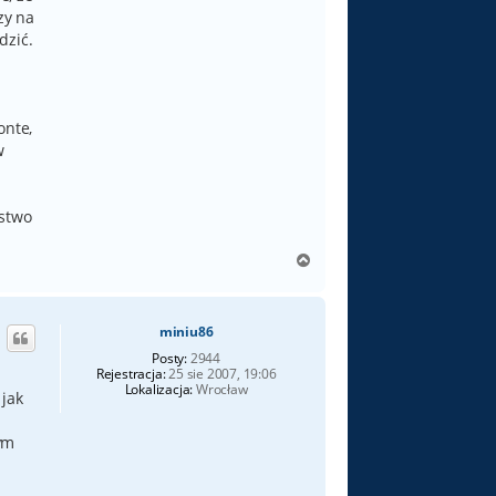
zy na
dzić.
onte,
w
ęstwo
N
a
g
ó
miniu86
r
ę
Posty:
2944
Rejestracja:
25 sie 2007, 19:06
Lokalizacja:
Wrocław
 jak
ym