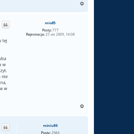
N
a
g
ó
mio85
r
ę
Posty:
777
Rejestracja:
25 sie 2009, 14:08
 tej
hyba
a w
zył,
 nie
lna,
ów w
N
a
g
ó
miniu86
r
ę
Posty:
2944