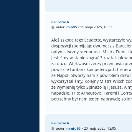
Re: Serie A
P
autor:
mio85
»
19 maja 2025, 18:32
o
s
t
Ależ szkoda tego Scudetto, wystarczyło wyg
dyspozycji (pomijając dwumecz z Barceloną
optymistyczny scenariusz. Mistrz Francji to
jesteśmy w stanie zagrać 3 raz tak jak w p
za dużo. Większośc rzeczy przemawia prze
powrocie Lautaro, kompetencjach trenera 
że Napoli otworzy nam z powrotem drzwi d
wykorzystaliśmy. Kolejny Mistrz Włoch zd
że wymienię tylko Spinazollę i Jesusa. A
napadzie. Trio: Arnautovic, Taremi i Corre
potrzebny był nam jeden naprawdę solid
Re: Serie A
P
autor:
miniu86
»
20 maja 2025, 12:05