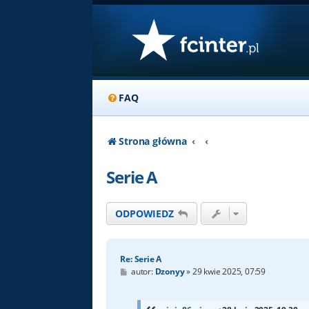
FAQ
Strona główna
Serie A
ODPOWIEDZ
Re: Serie A
P
autor:
Dzonyy
»
29 kwie 2025, 07:59
o
s
t