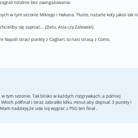
 zagrali totalnie bez zaangażowania.
ych w tym sezonie Mikiego i Hakana. Tłuste, nażarte koty jakoś tak n
hcieliby się zapisać... (Zielu, Asla czy Zalewski).
e Napoli straci punkty z Cagliari, to nasi stracą z Como.
 w tym sezonie. Tak blisko w każdych rozgrywkach ,a później
Włoch półfinał i teraz zabrakło kilku minut aby dopisać 3 punkty i
 Mam nadzieję,że uda się wygrać z PSG ten finał .