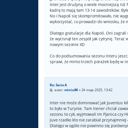
Inter jest drużyną o wiele mocniejszą niż 
kadrę to mają tam 13-14 zawodników. Byłe
No i Napoli się skompromitowało, nie wygr
wykorzystać, co prowadzi do wniosku, że 
Dlatego gratulacje dla Napoli. Oni zagrali
że wycisnął ten zespół jak cytrynę. Tera
nowym sezonie XD
Co do podsumowania sezonu Interu jeszcz
sprawi, że mimo trzech porażek będę w 
Re: Serie A
P
autor:
miniu86
»
24 maja 2025, 13:42
o
s
t
Inter nie może dominować jak Juventus kilk
to było w Turynie. Tam trener chciał zawod
sezonu to cyk, wyjmowali im Pjanica czy H
Juve rzadko kto nie zarabiał przynajmniej 
Dlatego w ogóle nie powinno się porównyw