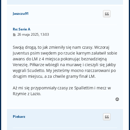
a
g
ó
Jaszczu91
r
ę
Re: Serie A
P
26 maja 2025, 13:03
o
s
t
Swoją drogą, to jak zmieniły się nam czasy. Wczoraj
Juventus psim swędem po rzucie karnym załatwił sobie
awans do LM z 4 miejsca pokonując beznadziejną
Venezię. Piłkarze wbiegli na murawę i cieszyli się jakby
wygrali Scudetto. My jesteśmy mocno rozczarowani po
drugim miejscu, a za chwile gramy finał LM.
Aż mi się przypomniały czasy ze Spallettim i mecz w
Rzymie z Lazio.
N
a
g
ó
Piekarz
r
ę