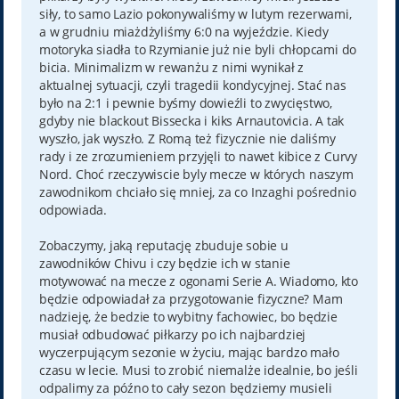
siły, to samo Lazio pokonywaliśmy w lutym rezerwami,
a w grudniu miażdżyliśmy 6:0 na wyjeździe. Kiedy
motoryka siadła to Rzymianie już nie byli chłopcami do
bicia. Minimalizm w rewanżu z nimi wynikał z
aktualnej sytuacji, czyli tragedii kondycyjnej. Stać nas
było na 2:1 i pewnie byśmy dowieźli to zwycięstwo,
gdyby nie blackout Bissecka i kiks Arnautovicia. A tak
wyszło, jak wyszło. Z Romą też fizycznie nie daliśmy
rady i ze zrozumieniem przyjęli to nawet kibice z Curvy
Nord. Choć rzeczywiscie byly mecze w których naszym
zawodnikom chciało się mniej, za co Inzaghi pośrednio
odpowiada.
Zobaczymy, jaką reputację zbuduje sobie u
zawodników Chivu i czy będzie ich w stanie
motywować na mecze z ogonami Serie A. Wiadomo, kto
będzie odpowiadał za przygotowanie fizyczne? Mam
nadzieję, że bedzie to wybitny fachowiec, bo będzie
musiał odbudować piłkarzy po ich najbardziej
wyczerpującym sezonie w życiu, mając bardzo mało
czasu w lecie. Musi to zrobić niemalże idealnie, bo jeśli
odpalimy za późno to cały sezon będziemy musieli