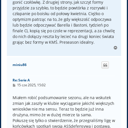
gonić czołówkę. Z drugiej strony, jak szczyt formy
przyjdzie za szybko, to będzie powtórka z rozrywki i
człapanie po boisku od połowy kwietnia. Ciężko o
optymizm patrząc na to, że gdy większość odpoczywa
lub będzie odpoczywać Barella i Bastoni, tydzień po
finale CL kopią się po czole w reprezentacji, a za chwilę
do nich dołączy reszta by lecieć na drugi koniec świata
grając bez formy w KMŚ. Preseason idealny.
N
a
g
ó
miniu86
r
ę
Re: Serie A
P
15 cze 2025, 15:02
o
s
t
Miałem robić podsumowanie sezonu, ale na wskutek
zmian jak zaszły w klubie wyciąganie jakichś większych
wniosków nie ma sensu. Teraz to będzie już inna
drużyna, mimo że w dużej mierze ta sama.
Pokuszę się tylko o stwierdzenie, że przegraliśmy ligę w
końcówkach spotkań swoją ASSdefensywą i postawą.