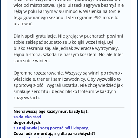
włos od mistrzostwa. I jeb! Bisseck zagrywa bezmyślnie
ręką w polu karnym w 90 minucie. Wisienka na torcie
tego gównianego sezonu. Tylko ogranie PSG może to
uratować.
Dla Napoli gratulacje. Nie grając w pucharach powinni
sobie zaklepać scudetto ze 3 kolejki wcześniej. Byli
blisko zesrania się, ale jednak zwieracze wytrzymały.
Fajna historia, szkoda że naszym kosztem. No, ale Inter
sam sobie winien.
Ogromne rozczarowanie. Wszyscy są winni po równo -
właściciele, trener i sami zawodnicy. Oby wyzwoliło to
sportową złość i wygrali uszatka. Nie chcę wiedzieć jak
smakuje zero tituli będąc blisko trofeum w każdych
rozgrywkach.
Nienawiścią bije każdy mur, każdy kąt,
za daleko stąd
do gór złotych,
tu najłatwiej nocą poczuć ból i kłopoty,
Co za ludzie mordują się dla paru złotych?!