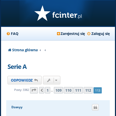
FAQ
Zarejestruj się
Zaloguj się
Strona główna
Serie A
ODPOWIEDZ
Strona
113
z
113
1
109
110
111
112
Posty: 3382
113
Poprzednia
…
Dzonyy