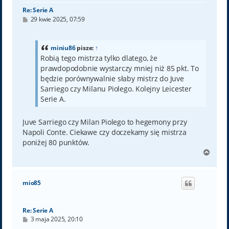
Re: Serie A
P
29 kwie 2025, 07:59
o
s
t
miniu86
pisze:
↑
Robią tego mistrza tylko dlatego, że
prawdopodobnie wystarczy mniej niż 85 pkt. To
będzie porównywalnie słaby mistrz do Juve
Sarriego czy Milanu Piolego. Kolejny Leicester
Serie A.
Juve Sarriego czy Milan Piolego to hegemony przy
Napoli Conte. Ciekawe czy doczekamy się mistrza
poniżej 80 punktów.
N
a
g
ó
mio85
r
ę
Re: Serie A
P
3 maja 2025, 20:10
o