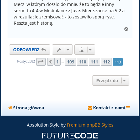
Mecz, w którym doszło do mnie, że to będzie inny
sezon to 4-4 w Mediolanie z Juve. Mieć szanse na 5-2 a
w rezultacie zremisować - to zostawiło sporą rysę.
Reszta jest historią.
N
a
g
ó
ODPOWIEDZ
r
ę
Strona
113
z
113
1
109
110
111
112
Posty: 3382
113
Poprzednia
…
Przejdź do
Strona główna
Kontakt z nami
Absolution Style by
Premium phpBB Styles