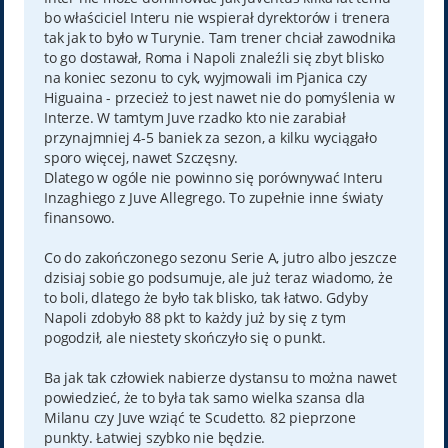
bo właściciel Interu nie wspierał dyrektorów i trenera
tak jak to było w Turynie. Tam trener chciał zawodnika
to go dostawał, Roma i Napoli znaleźli się zbyt blisko
na koniec sezonu to cyk, wyjmowali im Pjanica czy
Higuaina - przecież to jest nawet nie do pomyślenia w
Interze. W tamtym Juve rzadko kto nie zarabiał
przynajmniej 4-5 baniek za sezon, a kilku wyciągało
sporo więcej, nawet Szczęsny.
Dlatego w ogóle nie powinno się porównywać Interu
Inzaghiego z Juve Allegrego. To zupełnie inne światy
finansowo.
Co do zakończonego sezonu Serie A, jutro albo jeszcze
dzisiaj sobie go podsumuje, ale już teraz wiadomo, że
to boli, dlatego że było tak blisko, tak łatwo. Gdyby
Napoli zdobyło 88 pkt to każdy już by się z tym
pogodził, ale niestety skończyło się o punkt.
Ba jak tak człowiek nabierze dystansu to można nawet
powiedzieć, że to była tak samo wielka szansa dla
Milanu czy Juve wziąć te Scudetto. 82 pieprzone
punkty. Łatwiej szybko nie będzie.