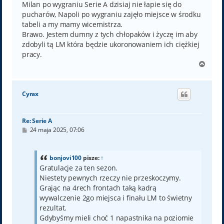
Milan po wygraniu Serie A dzisiaj nie łapie się do
pucharów, Napoli po wygraniu zajęło miejsce w środku
tabeli a my mamy wicemistrza.
Brawo. Jestem dumny z tych chłopaków i życzę im aby
zdobyli tą LM która będzie ukoronowaniem ich ciężkiej
pracy.
N
a
g
ó
Cyrax
r
ę
Re: Serie A
P
24 maja 2025, 07:06
o
s
t
bonjovi100
pisze:
↑
Gratulacje za ten sezon.
Niestety pewnych rzeczy nie przeskoczymy.
Grając na 4rech frontach taką kadrą
wywalczenie 2go miejsca i finału LM to świetny
rezultat.
Gdybyśmy mieli choć 1 napastnika na poziomie