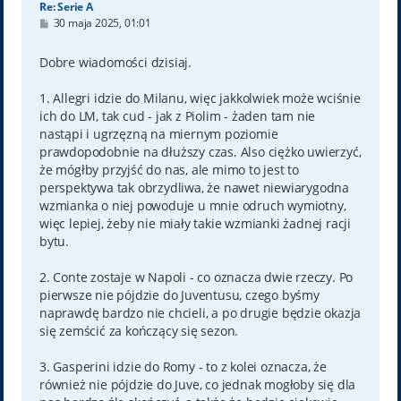
Re: Serie A
P
30 maja 2025, 01:01
o
s
t
Dobre wiadomości dzisiaj.
1. Allegri idzie do Milanu, więc jakkolwiek może wciśnie
ich do LM, tak cud - jak z Piolim - żaden tam nie
nastąpi i ugrzęzną na miernym poziomie
prawdopodobnie na dłuższy czas. Also ciężko uwierzyć,
że mógłby przyjść do nas, ale mimo to jest to
perspektywa tak obrzydliwa, że nawet niewiarygodna
wzmianka o niej powoduje u mnie odruch wymiotny,
więc lepiej, żeby nie miały takie wzmianki żadnej racji
bytu.
2. Conte zostaje w Napoli - co oznacza dwie rzeczy. Po
pierwsze nie pójdzie do Juventusu, czego byśmy
naprawdę bardzo nie chcieli, a po drugie będzie okazja
się zemścić za kończący się sezon.
3. Gasperini idzie do Romy - to z kolei oznacza, że
również nie pójdzie do Juve, co jednak mogłoby się dla