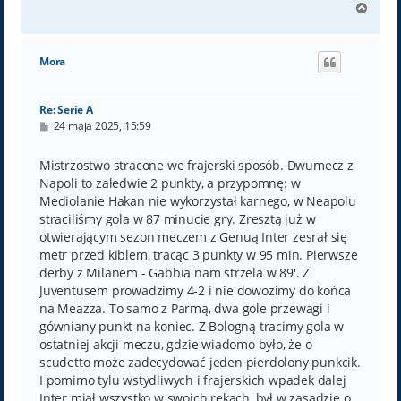
N
a
g
ó
Mora
r
ę
Re: Serie A
P
24 maja 2025, 15:59
o
s
t
Mistrzostwo stracone we frajerski sposób. Dwumecz z
Napoli to zaledwie 2 punkty, a przypomnę: w
Mediolanie Hakan nie wykorzystał karnego, w Neapolu
straciliśmy gola w 87 minucie gry. Zresztą już w
otwierającym sezon meczem z Genuą Inter zesrał się
metr przed kiblem, tracąc 3 punkty w 95 min. Pierwsze
derby z Milanem - Gabbia nam strzela w 89'. Z
Juventusem prowadzimy 4-2 i nie dowozimy do końca
na Meazza. To samo z Parmą, dwa gole przewagi i
gówniany punkt na koniec. Z Bologną tracimy gola w
ostatniej akcji meczu, gdzie wiadomo było, że o
scudetto może zadecydować jeden pierdolony punkcik.
I pomimo tylu wstydliwych i frajerskich wpadek dalej
Inter miał wszystko w swoich rękach, był w zasadzie o