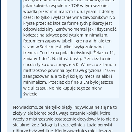
jakimkolwiek zespolem z TOP w tym sezonie,
wpadki przez minimalizm z druzynami z dolnej
cześci to tylko i wyłącznie wina zawodników? No
kryste przecież ktoś za forme tych pilkarzy jest
odpowiedzialny. Zarówno mental jak i fizyczność,
kończąc na taktyce pod tytułem minimalizm.
Rozumiem zapas w tabeli i gre na alibi ale ten
sezon w Serie A jest tylko i wyłącznie winą
trenera. Tu nie ma pola do dyskusji. Żelazna 11,
zmiany 1 do 1. Na litość boską. Przecież tu nie
chodzi tylko o wczorajsze 5-0. W meczu z Lazio o
mistrzostwo powinna być trawa gryziona i 100%
zaangazowania, a to był kolejny mecz na alibi i
minimalizm. Przeciez do finału LM było jeszcze
w ciul czasu. No nie kupuje tego za nic w
świecie.
No wiadomo, że nie tylko błędy indywidualne się na to
złożyły, ale biorąc pod uwagę ostatnie kolejki, które
wtedy o mistrzostwie ostatecznie decydowały to nie da
się ukryć, że z Bolognią i szczególnie z Lazio pomyłki
piłkarzy były wybitne. Kiedy zawodnicy mieli jeszcze