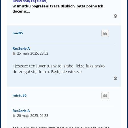
Krew solą tej ziemi,
w smutku pogrążeni tracą Bliskich, by za późno Ich
docenić...
N
a
g
ó
mio85
r
ę
Re: Serie A
P
25 maja 2025, 23:52
o
s
t
I jeszcze ten juventus w tej słabej lidze fuksiarsko
doczołgał się do Lm. Będę się wieszał
N
a
g
ó
miniu86
r
ę
Re: Serie A
P
26 maja 2025, 01:23
o
s
t