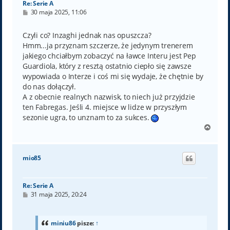
Re: Serie A
P
30 maja 2025, 11:06
o
s
t
Czyli co? Inzaghi jednak nas opuszcza?
Hmm...ja przyznam szczerze, że jedynym trenerem
jakiego chciałbym zobaczyć na ławce Interu jest Pep
Guardiola, który z resztą ostatnio ciepło się zawsze
wypowiada o Interze i coś mi się wydaje, że chętnie by
do nas dołączył.
A z obecnie realnych nazwisk, to niech już przyjdzie
ten Fabregas. Jeśli 4. miejsce w lidze w przyszłym
sezonie ugra, to unznam to za sukces.
N
a
g
ó
mio85
r
ę
Re: Serie A
P
31 maja 2025, 20:24
o
s
t
miniu86
pisze:
↑