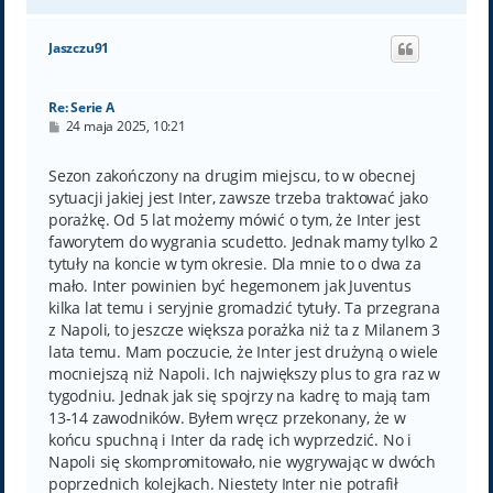
a
g
ó
Jaszczu91
r
ę
Re: Serie A
P
24 maja 2025, 10:21
o
s
t
Sezon zakończony na drugim miejscu, to w obecnej
sytuacji jakiej jest Inter, zawsze trzeba traktować jako
porażkę. Od 5 lat możemy mówić o tym, że Inter jest
faworytem do wygrania scudetto. Jednak mamy tylko 2
tytuły na koncie w tym okresie. Dla mnie to o dwa za
mało. Inter powinien być hegemonem jak Juventus
kilka lat temu i seryjnie gromadzić tytuły. Ta przegrana
z Napoli, to jeszcze większa porażka niż ta z Milanem 3
lata temu. Mam poczucie, że Inter jest drużyną o wiele
mocniejszą niż Napoli. Ich największy plus to gra raz w
tygodniu. Jednak jak się spojrzy na kadrę to mają tam
13-14 zawodników. Byłem wręcz przekonany, że w
końcu spuchną i Inter da radę ich wyprzedzić. No i
Napoli się skompromitowało, nie wygrywając w dwóch
poprzednich kolejkach. Niestety Inter nie potrafił