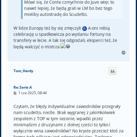
Mówi się, że Conte czmychnie do Juve więc to
nawet lepiej, że będą grali w LM bo bez tego
mieliby autostradę do Scudetto.
W lidze Europy też by się zmęczyli
A oni robią
celebrację u spadkowicza po wydaniu fortuny na
transfery w lecie. A tak się odgrażali, eksperci też, że
będą walczyć o mistrza
N
a
g
ó
Tom_Hardy
r
ę
Re: Serie A
P
1 cze 2025, 08:44
o
s
t
Czytam, że błędy indywidualne zawodników przegrały
nam scudetto, nieźle. Brak wygranej z jakimkolwiek
zespolem z TOP w tym sezonie, wpadki przez
minimalizm z druzynami z dolnej cześci to tylko i
wyłącznie wina zawodników? No kryste przecież ktoś za
forme tych pilkarzy jest odpowiedzialny. Zarówno