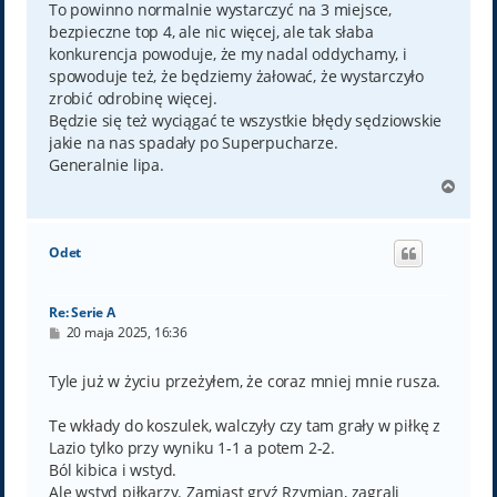
To powinno normalnie wystarczyć na 3 miejsce,
bezpieczne top 4, ale nic więcej, ale tak słaba
konkurencja powoduje, że my nadal oddychamy, i
spowoduje też, że będziemy żałować, że wystarczyło
zrobić odrobinę więcej.
Będzie się też wyciągać te wszystkie błędy sędziowskie
jakie na nas spadały po Superpucharze.
Generalnie lipa.
N
a
g
ó
Odet
r
ę
Re: Serie A
P
20 maja 2025, 16:36
o
s
t
Tyle już w życiu przeżyłem, że coraz mniej mnie rusza.
Te wkłady do koszulek, walczyły czy tam grały w piłkę z
Lazio tylko przy wyniku 1-1 a potem 2-2.
Ból kibica i wstyd.
Ale wstyd piłkarzy. Zamiast gryź Rzymian, zagrali