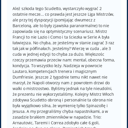
s
t
Ależ szkoda tego Scudetto, wystarczyło wygrać 2
ostatnie mecze... co prawda jest jeszcze Liga Mistrzów,
ale przy tej dyspozycji (pomijając dwumecz z
Barceloną, ale to były zjawiska paranormalne) to nie
zapowiada się na optymistyczny scenariusz. Mistrz
Francji to nie Lazio i Como i ta ściezka w Serie A była
łatwiejsza. No chyba, ze jesteśmy w stanie zagrać 3 raz
tak jak w półfinałach. Jesteśmy? Wierzę w cuda , ale 3
cuda w jednej edycji to chyba za dużo. Większośc
rzeczy przemawia przeciw nam: mental, obecna forma,
kondycja. To wszystko leży. Nadzieja w powrocie
Lautaro, kompetencjach trenera i magicznym
Dumfriesie. Jeszcze 2 tygodnie temu nikt nawet nie
marzył, że Napoli otworzy nam z powrotem drzwi do
walki o mistrzostwo. Byliśmy jednak na tyle nieudolni,
że prezentu nie wykorzystaliśmy. Kolejny Mistrz Włoch
zdobywa Scudetto obroną i personalnie ta obrona nie
była wyjątkowo silna, że wymienię tylko Spinazollę i
Jesusa. A my przegraliśmy chyba napastnikami, a w
zasadzie brakiem zmienników w napadzie. Trio:
Arnautovic, Taremi i Correa zdobyło całe 6 goli,