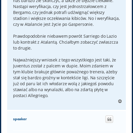
nas bardzo źle skończyć, a także że będzie ciekawie.
Nastąpi weryfikacja, czy jest jednostrzałowcem z
Bergamo, czy jednak potrafi udźwignąć większy
stadion i większe oczekiwania kibiców. No i weryfikacja,
czy w Atalancie jest życie po Gaspersonie.
Prawdopodobnie niebawem powrót Sarriego do Lazio
lub kontrakt z Atalantą. Chciałbym zobaczyć zwłaszcza
to drugie.
Najważniejszy wniosek z tego wszystkiego jest taki, że
Juventus został z palcem w dupie. Moim zdaniem w
tym klubie brakuje głównie poważnego trenera, ażeby
stał się bardzo groźny w kontekście ligi. Na szczęście
już od paru lat ich włodarze wolą z jakiegoś powodu
stawiać albo na wynalazki, albo na zdartą płytę w
postaci Allegriego.
N
a
g
ó
speaker
r
ę