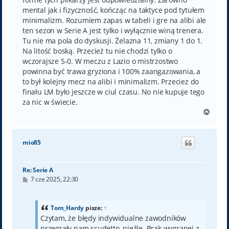
mental jak i fizyczność, kończąc na taktyce pod tytułem
minimalizm. Rozumiem zapas w tabeli i gre na alibi ale
ten sezon w Serie A jest tylko i wyłącznie winą trenera.
Tu nie ma pola do dyskusji. Żelazna 11, zmiany 1 do 1.
Na litość boską. Przecież tu nie chodzi tylko o
wczorajsze 5-0. W meczu z Lazio o mistrzostwo
powinna być trawa gryziona i 100% zaangazowania, a
to był kolejny mecz na alibi i minimalizm. Przeciez do
finału LM było jeszcze w ciul czasu. No nie kupuje tego
za nic w świecie.
N
a
g
ó
mio85
r
ę
Re: Serie A
P
7 cze 2025, 22:30
o
s
t
Tom_Hardy
pisze:
↑
Czytam, że błędy indywidualne zawodników
przegrały nam scudetto, nieźle. Brak wygranej z