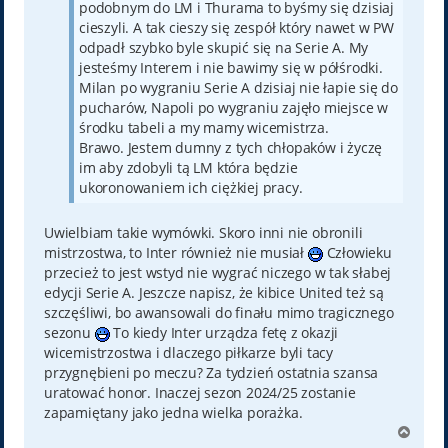
podobnym do LM i Thurama to byśmy się dzisiaj
cieszyli. A tak cieszy się zespół który nawet w PW
odpadł szybko byle skupić się na Serie A. My
jesteśmy Interem i nie bawimy się w półśrodki.
Milan po wygraniu Serie A dzisiaj nie łapie się do
pucharów, Napoli po wygraniu zajęło miejsce w
środku tabeli a my mamy wicemistrza.
Brawo. Jestem dumny z tych chłopaków i życzę
im aby zdobyli tą LM która będzie
ukoronowaniem ich ciężkiej pracy.
Uwielbiam takie wymówki. Skoro inni nie obronili
mistrzostwa, to Inter również nie musiał
Człowieku
przecież to jest wstyd nie wygrać niczego w tak słabej
edycji Serie A. Jeszcze napisz, że kibice United też są
szczęśliwi, bo awansowali do finału mimo tragicznego
sezonu
To kiedy Inter urządza fetę z okazji
wicemistrzostwa i dlaczego piłkarze byli tacy
przygnębieni po meczu? Za tydzień ostatnia szansa
uratować honor. Inaczej sezon 2024/25 zostanie
zapamiętany jako jedna wielka porażka.
N