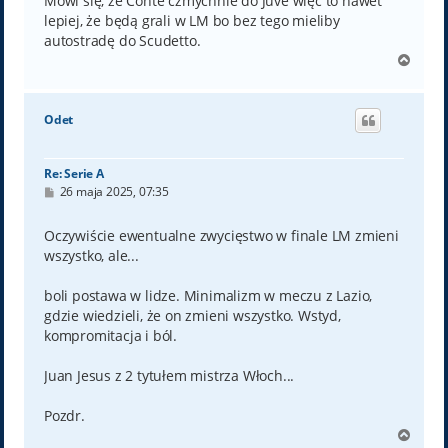
Mówi się, że Conte czmychnie do Juve więc to nawet
lepiej, że będą grali w LM bo bez tego mieliby
autostradę do Scudetto.
N
a
g
ó
Odet
r
ę
Re: Serie A
P
26 maja 2025, 07:35
o
s
t
Oczywiście ewentualne zwycięstwo w finale LM zmieni
wszystko, ale...
boli postawa w lidze. Minimalizm w meczu z Lazio,
gdzie wiedzieli, że on zmieni wszystko. Wstyd,
kompromitacja i ból.
Juan Jesus z 2 tytułem mistrza Włoch...
Pozdr.
N