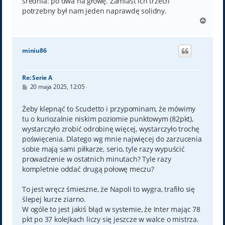
średnia: po dwa na głowę. Zamiast ich trzech
potrzebny był nam jeden naprawdę solidny.
N
a
g
ó
miniu86
r
ę
Re: Serie A
P
20 maja 2025, 12:05
o
s
t
Żeby klepnąć to Scudetto i przypominam, że mówimy
tu o kuriozalnie niskim poziomie punktowym (82pkt),
wystarczyło zrobić odrobinę więcej, wystarczyło trochę
poświęcenia. Dlatego wg mnie najwięcej do zarzucenia
sobie mają sami piłkarze, serio, tyle razy wypuścić
prowadzenie w ostatnich minutach? Tyle razy
kompletnie oddać drugą połowę meczu?
To jest wręcz śmieszne, że Napoli to wygra, trafiło się
ślepej kurze ziarno.
W ogóle to jest jakiś błąd w systemie, że Inter mając 78
pkt po 37 kolejkach liczy się jeszcze w walce o mistrza.