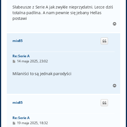
s
t
Słabeusze z Serie A jak zwykle nieprzydatni. Lecce dziś
totalna padlina. A nam pewnie się jebany Hellas
postawi
N
a
g
ó
mio85
r
ę
Re: Serie A
P
14 maja 2025, 23:02
o
s
t
Milaniści to są jednak parodyści
N
a
g
ó
mio85
r
ę
Re: Serie A
P
19 maja 2025, 18:32
o