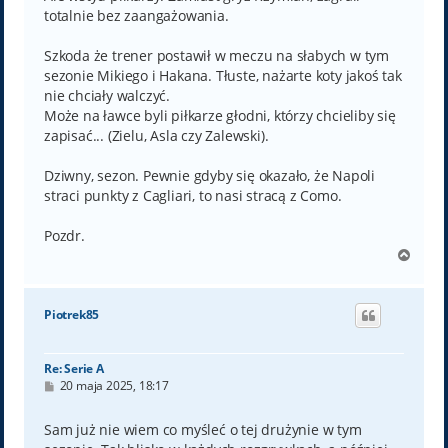
totalnie bez zaangażowania.
Szkoda że trener postawił w meczu na słabych w tym
sezonie Mikiego i Hakana. Tłuste, nażarte koty jakoś tak
nie chciały walczyć.
Może na ławce byli piłkarze głodni, którzy chcieliby się
zapisać... (Zielu, Asla czy Zalewski).
Dziwny, sezon. Pewnie gdyby się okazało, że Napoli
straci punkty z Cagliari, to nasi stracą z Como.
Pozdr.
N
a
g
ó
Piotrek85
r
ę
Re: Serie A
P
20 maja 2025, 18:17
o
s
t
Sam już nie wiem co myśleć o tej drużynie w tym