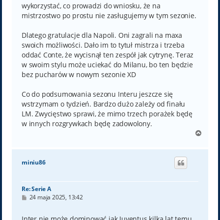
wykorzystać, co prowadzi do wniosku, że na
mistrzostwo po prostu nie zasługujemy w tym sezonie.
Dlatego gratulacje dla Napoli. Oni zagrali na maxa
swoich możliwości. Dało im to tytuł mistrza i trzeba
oddać Conte, że wycisnął ten zespół jak cytrynę. Teraz
w swoim stylu może uciekać do Milanu, bo ten będzie
bez pucharów w nowym sezonie XD
Co do podsumowania sezonu Interu jeszcze się
wstrzymam o tydzień. Bardzo dużo zależy od finału
LM. Zwycięstwo sprawi, że mimo trzech porażek będę
w innych rozgrywkach będę zadowolony.
N
a
g
ó
miniu86
r
ę
Re: Serie A
P
24 maja 2025, 13:42
o
s
t
Inter nie może dominować jak Juventus kilka lat temu