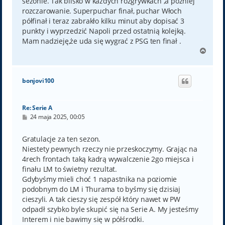
sezonie. Tak blisko w każdych rozgrywkach ,a później
rozczarowanie. Superpuchar finał, puchar Włoch
półfinał i teraz zabrakło kilku minut aby dopisać 3
punkty i wyprzedzić Napoli przed ostatnią kolejką.
Mam nadzieję,że uda się wygrać z PSG ten finał .
N
a
g
ó
bonjovi100
r
ę
Re: Serie A
P
24 maja 2025, 00:05
o
s
t
Gratulacje za ten sezon.
Niestety pewnych rzeczy nie przeskoczymy. Grając na
4rech frontach taką kadrą wywalczenie 2go miejsca i
finału LM to świetny rezultat.
Gdybyśmy mieli choć 1 napastnika na poziomie
podobnym do LM i Thurama to byśmy się dzisiaj
cieszyli. A tak cieszy się zespół który nawet w PW
odpadł szybko byle skupić się na Serie A. My jesteśmy
Interem i nie bawimy się w półśrodki.