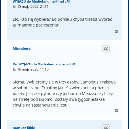
WYJAZD do Mediolanu na Finał LM
P
15 maja 2025, 21:11
o
s
t
Elo. Kto się wybiera? Bo pomału chyba trzeba wybrać
tą "nagrodę pocieszenia"
N
a
g
ó
Michaletto
r
ę
Re: WYJAZD do Mediolanu na Finał LM
P
16 maja 2025, 11:10
o
s
t
Siema. Wybieramy się w trzy osoby. Samolot z Krakowa
w sobotę rano. Zrobimy jakieś zwiedzanie a później
balety. Jeszcze pytanie czy jechać na Meazza czy liczyć
na strefę pod Duomo. Zostały dwa tygodnie,także
chwila na zastanowienie jest.
N
a
g
ó
mariusz10klc