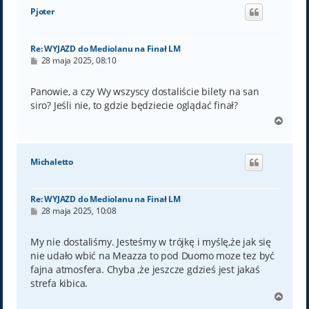
ó
Pjoter
r
ę
Re: WYJAZD do Mediolanu na Finał LM
P
28 maja 2025, 08:10
o
s
t
Panowie, a czy Wy wszyscy dostaliście bilety na san
siro? Jeśli nie, to gdzie będziecie oglądać finał?
N
a
g
ó
Michaletto
r
ę
Re: WYJAZD do Mediolanu na Finał LM
P
28 maja 2025, 10:08
o
s
t
My nie dostaliśmy. Jesteśmy w trójkę i myślę,że jak się
nie udało wbić na Meazza to pod Duomo moze tez być
fajna atmosfera. Chyba ,że jeszcze gdzieś jest jakaś
strefa kibica.
N
a