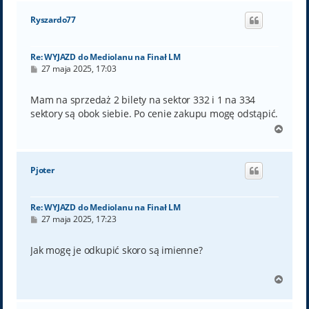
g
ó
Ryszardo77
r
ę
Re: WYJAZD do Mediolanu na Finał LM
P
27 maja 2025, 17:03
o
s
t
Mam na sprzedaż 2 bilety na sektor 332 i 1 na 334
sektory są obok siebie. Po cenie zakupu mogę odstąpić.
N
a
g
ó
Pjoter
r
ę
Re: WYJAZD do Mediolanu na Finał LM
P
27 maja 2025, 17:23
o
s
t
Jak mogę je odkupić skoro są imienne?
N
a
g