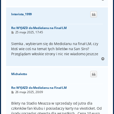
a
g
ó
Interista_1999
r
ę
Re: WYJAZD do Mediolanu na Finał LM
P
25 maja 2025, 17:45
o
s
t
Siemka , wybieram się do Mediolanu na finał LM, czy
ktoś wie coś na temat tych biletów na San Siro?
Przeglądam włoskie strony i nic nie wiadomo jeszcze
N
a
g
ó
Michaletto
r
ę
Re: WYJAZD do Mediolanu na Finał LM
P
26 maja 2025, 20:09
o
s
t
Bilety na Stadio Meazza w sprzedaży od jutra dla
członków fan klubu i posiadaczy karty na vivoticket. Od
środy sprzedaz otwarta dla wszystkich . Cena 10 euro .