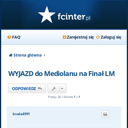
FAQ
Zarejestruj się
Zaloguj się
Strona główna
WYJAZD do Mediolanu na Finał LM
ODPOWIEDZ
Posty: 26 • Strona
1
z
1
broda4991