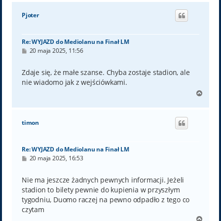
g
ó
Pjoter
r
ę
Re: WYJAZD do Mediolanu na Finał LM
P
20 maja 2025, 11:56
o
s
t
Zdaje się, że małe szanse. Chyba zostaje stadion, ale
nie wiadomo jak z wejściówkami.
N
a
g
ó
timon
r
ę
Re: WYJAZD do Mediolanu na Finał LM
P
20 maja 2025, 16:53
o
s
t
Nie ma jeszcze żadnych pewnych informacji. Jeżeli
stadion to bilety pewnie do kupienia w przyszłym
tygodniu, Duomo raczej na pewno odpadło z tego co
czytam
N