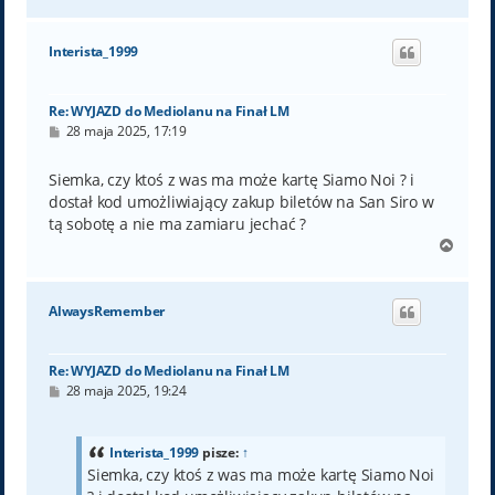
a
g
ó
Interista_1999
r
ę
Re: WYJAZD do Mediolanu na Finał LM
P
28 maja 2025, 17:19
o
s
t
Siemka, czy ktoś z was ma może kartę Siamo Noi ? i
dostał kod umożliwiający zakup biletów na San Siro w
tą sobotę a nie ma zamiaru jechać ?
N
a
g
ó
AlwaysRemember
r
ę
Re: WYJAZD do Mediolanu na Finał LM
P
28 maja 2025, 19:24
o
s
t
Interista_1999
pisze:
↑
Siemka, czy ktoś z was ma może kartę Siamo Noi