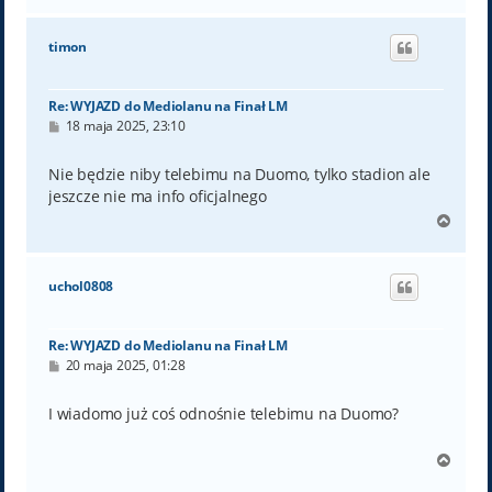
g
ó
timon
r
ę
Re: WYJAZD do Mediolanu na Finał LM
P
18 maja 2025, 23:10
o
s
t
Nie będzie niby telebimu na Duomo, tylko stadion ale
jeszcze nie ma info oficjalnego
N
a
g
ó
uchol0808
r
ę
Re: WYJAZD do Mediolanu na Finał LM
P
20 maja 2025, 01:28
o
s
t
I wiadomo już coś odnośnie telebimu na Duomo?
N
a