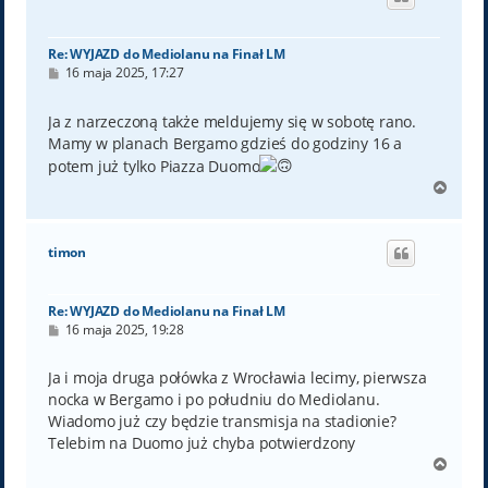
r
ę
Re: WYJAZD do Mediolanu na Finał LM
P
16 maja 2025, 17:27
o
s
t
Ja z narzeczoną także meldujemy się w sobotę rano.
Mamy w planach Bergamo gdzieś do godziny 16 a
potem już tylko Piazza Duomo
N
a
g
ó
timon
r
ę
Re: WYJAZD do Mediolanu na Finał LM
P
16 maja 2025, 19:28
o
s
t
Ja i moja druga połówka z Wrocławia lecimy, pierwsza
nocka w Bergamo i po południu do Mediolanu.
Wiadomo już czy będzie transmisja na stadionie?
Telebim na Duomo już chyba potwierdzony
N
a