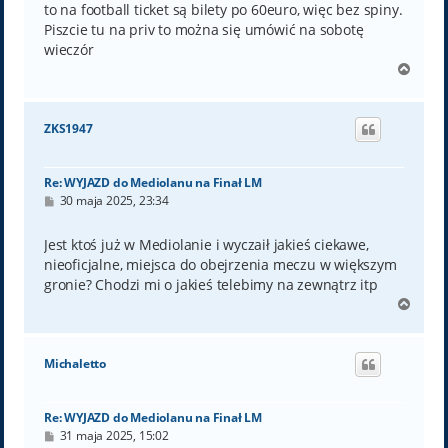
to na football ticket są bilety po 60euro, więc bez spiny.
Piszcie tu na priv to można się umówić na sobotę
wieczór
N
a
g
ó
ZKS1947
r
ę
Re: WYJAZD do Mediolanu na Finał LM
P
30 maja 2025, 23:34
o
s
t
Jest ktoś już w Mediolanie i wyczaił jakieś ciekawe,
nieoficjalne, miejsca do obejrzenia meczu w większym
gronie? Chodzi mi o jakieś telebimy na zewnątrz itp
N
a
g
ó
Michaletto
r
ę
Re: WYJAZD do Mediolanu na Finał LM
P
31 maja 2025, 15:02