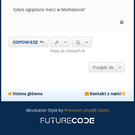
o
s
t
Gdzie oglądacie mecz w Mediolanie?
N
a
g
ó
ODPOWIEDZ
r
ę
Posty: 26 • Strona
1
z
1
Przejdź do
Strona główna
Kontakt z nami
Absolution Style by
Premium phpBB Styles