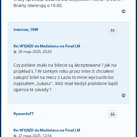
Bramy otwierają o 19.00.
N
a
g
ó
Interista_1999
r
ę
Re: WYJAZD do Mediolanu na Finał LM
P
26 maja 2025, 20:20
o
s
t
Czy polskie znaki na bilecie są akceptowane ? Jak na
przykład Ł ? W tamtym roku przez Inter.it chciałem
zakupić bilet na mecz z Lazio to mnie wyrzuciło bo
napisałem „Łukasz” , ktoś miał kiedyś podobnie bądź
ogarnia te zasady ?
N
a
g
ó
Ryszardo77
r
ę
Re: WYJAZD do Mediolanu na Finał LM
P
27 maja 2025, 12:54