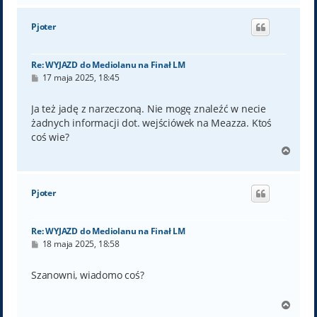
g
ó
Pjoter
r
ę
Re: WYJAZD do Mediolanu na Finał LM
P
17 maja 2025, 18:45
o
s
t
Ja też jadę z narzeczoną. Nie mogę znaleźć w necie
żadnych informacji dot. wejściówek na Meazza. Ktoś
coś wie?
N
a
g
ó
Pjoter
r
ę
Re: WYJAZD do Mediolanu na Finał LM
P
18 maja 2025, 18:58
o
s
t
Szanowni, wiadomo coś?
N
a