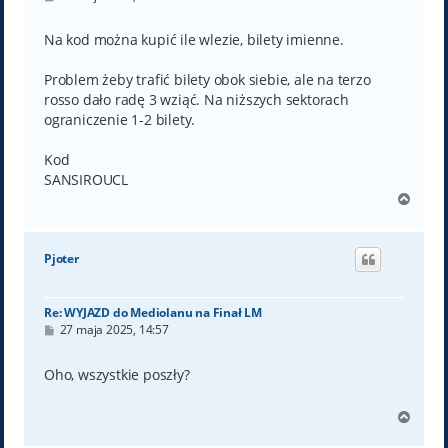
o
s
t
Na kod można kupić ile wlezie, bilety imienne.
Problem żeby trafić bilety obok siebie, ale na terzo
rosso dało radę 3 wziąć. Na niższych sektorach
ograniczenie 1-2 bilety.
Kod
SANSIROUCL
N
a
g
ó
Pjoter
r
ę
Re: WYJAZD do Mediolanu na Finał LM
P
27 maja 2025, 14:57
o
s
t
Oho, wszystkie poszły?
N
a