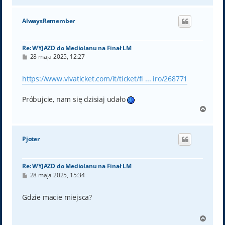
g
ó
AlwaysRemember
r
ę
Re: WYJAZD do Mediolanu na Finał LM
P
28 maja 2025, 12:27
o
s
t
https://www.vivaticket.com/it/ticket/fi ... iro/268771
Próbujcie, nam się dzisiaj udało
N
a
g
ó
Pjoter
r
ę
Re: WYJAZD do Mediolanu na Finał LM
P
28 maja 2025, 15:34
o
s
t
Gdzie macie miejsca?
N