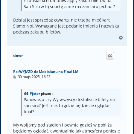
? i dostał kod umożliwiający zakup biletów na
San Siro w tą sobotę a nie ma zamiaru jechać ?
Dzisiaj jest sprzedaż otwarta, nie trzeba mieć kart
Siamo Noi. Wymagane jest podanie imienia i nazwiska
podczas zakupu biletów.
N
a
g
ó
timon
r
ę
Re: WYJAZD do Mediolanu na Finał LM
P
30 maja 2025, 16:23
o
s
t
Pjoter
pisze:
↑
Panowie, a czy Wy wszyscy dostaliście bilety na
san siro? Jeśli nie, to gdzie będziecie oglądać
finał?
My wbijamy pod stadion i pewnie gdzieś w pobliżu
będziemy ogladać, ewentualnie jak atmosfera poniesie