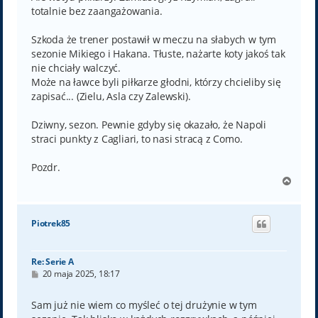
totalnie bez zaangażowania.
Szkoda że trener postawił w meczu na słabych w tym
sezonie Mikiego i Hakana. Tłuste, nażarte koty jakoś tak
nie chciały walczyć.
Może na ławce byli piłkarze głodni, którzy chcieliby się
zapisać... (Zielu, Asla czy Zalewski).
Dziwny, sezon. Pewnie gdyby się okazało, że Napoli
straci punkty z Cagliari, to nasi stracą z Como.
Pozdr.
N
a
g
ó
Piotrek85
r
ę
Re: Serie A
P
20 maja 2025, 18:17
o
s
t
Sam już nie wiem co myśleć o tej drużynie w tym