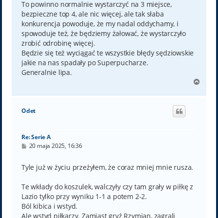
To powinno normalnie wystarczyć na 3 miejsce,
bezpieczne top 4, ale nic więcej, ale tak słaba
konkurencja powoduje, że my nadal oddychamy, i
spowoduje też, że będziemy żałować, że wystarczyło
zrobić odrobinę więcej.
Będzie się też wyciągać te wszystkie błędy sędziowskie
jakie na nas spadały po Superpucharze.
Generalnie lipa.
N
a
g
ó
Odet
r
ę
Re: Serie A
P
20 maja 2025, 16:36
o
s
t
Tyle już w życiu przeżyłem, że coraz mniej mnie rusza.
Te wkłady do koszulek, walczyły czy tam grały w piłkę z
Lazio tylko przy wyniku 1-1 a potem 2-2.
Ból kibica i wstyd.
Ale wstyd piłkarzy. Zamiast gryź Rzymian, zagrali