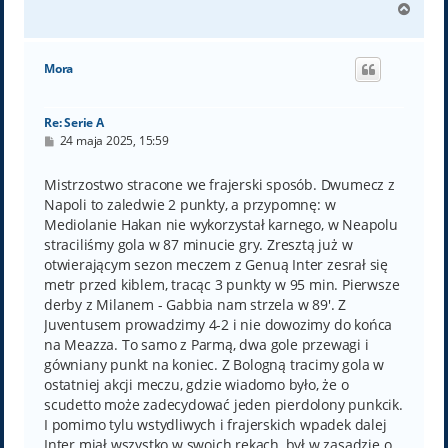
N
a
g
ó
Mora
r
ę
Re: Serie A
P
24 maja 2025, 15:59
o
s
t
Mistrzostwo stracone we frajerski sposób. Dwumecz z
Napoli to zaledwie 2 punkty, a przypomnę: w
Mediolanie Hakan nie wykorzystał karnego, w Neapolu
straciliśmy gola w 87 minucie gry. Zresztą już w
otwierającym sezon meczem z Genuą Inter zesrał się
metr przed kiblem, tracąc 3 punkty w 95 min. Pierwsze
derby z Milanem - Gabbia nam strzela w 89'. Z
Juventusem prowadzimy 4-2 i nie dowozimy do końca
na Meazza. To samo z Parmą, dwa gole przewagi i
gówniany punkt na koniec. Z Bologną tracimy gola w
ostatniej akcji meczu, gdzie wiadomo było, że o
scudetto może zadecydować jeden pierdolony punkcik.
I pomimo tylu wstydliwych i frajerskich wpadek dalej
Inter miał wszystko w swoich rękach, był w zasadzie o