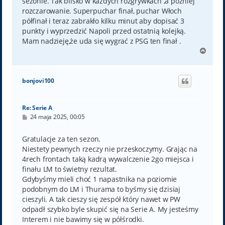
sezonie. Tak blisko w każdych rozgrywkach ,a później
rozczarowanie. Superpuchar finał, puchar Włoch
półfinał i teraz zabrakło kilku minut aby dopisać 3
punkty i wyprzedzić Napoli przed ostatnią kolejką.
Mam nadzieję,że uda się wygrać z PSG ten finał .
N
a
g
ó
bonjovi100
r
ę
Re: Serie A
P
24 maja 2025, 00:05
o
s
t
Gratulacje za ten sezon.
Niestety pewnych rzeczy nie przeskoczymy. Grając na
4rech frontach taką kadrą wywalczenie 2go miejsca i
finału LM to świetny rezultat.
Gdybyśmy mieli choć 1 napastnika na poziomie
podobnym do LM i Thurama to byśmy się dzisiaj
cieszyli. A tak cieszy się zespół który nawet w PW
odpadł szybko byle skupić się na Serie A. My jesteśmy
Interem i nie bawimy się w półśrodki.