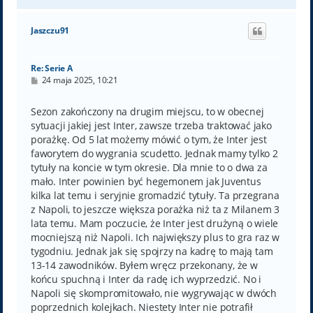
a
g
ó
Jaszczu91
r
ę
Re: Serie A
P
24 maja 2025, 10:21
o
s
t
Sezon zakończony na drugim miejscu, to w obecnej
sytuacji jakiej jest Inter, zawsze trzeba traktować jako
porażkę. Od 5 lat możemy mówić o tym, że Inter jest
faworytem do wygrania scudetto. Jednak mamy tylko 2
tytuły na koncie w tym okresie. Dla mnie to o dwa za
mało. Inter powinien być hegemonem jak Juventus
kilka lat temu i seryjnie gromadzić tytuły. Ta przegrana
z Napoli, to jeszcze większa porażka niż ta z Milanem 3
lata temu. Mam poczucie, że Inter jest drużyną o wiele
mocniejszą niż Napoli. Ich największy plus to gra raz w
tygodniu. Jednak jak się spojrzy na kadrę to mają tam
13-14 zawodników. Byłem wręcz przekonany, że w
końcu spuchną i Inter da radę ich wyprzedzić. No i
Napoli się skompromitowało, nie wygrywając w dwóch
poprzednich kolejkach. Niestety Inter nie potrafił