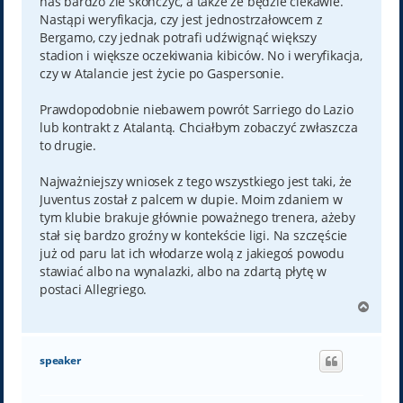
nas bardzo źle skończyć, a także że będzie ciekawie.
Nastąpi weryfikacja, czy jest jednostrzałowcem z
Bergamo, czy jednak potrafi udźwignąć większy
stadion i większe oczekiwania kibiców. No i weryfikacja,
czy w Atalancie jest życie po Gaspersonie.
Prawdopodobnie niebawem powrót Sarriego do Lazio
lub kontrakt z Atalantą. Chciałbym zobaczyć zwłaszcza
to drugie.
Najważniejszy wniosek z tego wszystkiego jest taki, że
Juventus został z palcem w dupie. Moim zdaniem w
tym klubie brakuje głównie poważnego trenera, ażeby
stał się bardzo groźny w kontekście ligi. Na szczęście
już od paru lat ich włodarze wolą z jakiegoś powodu
stawiać albo na wynalazki, albo na zdartą płytę w
postaci Allegriego.
N
a
g
ó
speaker
r
ę