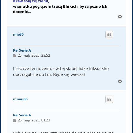
Krew solą tej ziemi,
w smutku pogrążeni tracą Bliskich, by za późno Ich
docenić...
N
a
g
ó
mio85
r
ę
Re: Serie A
P
25 maja 2025, 23:52
o
s
t
I jeszcze ten juventus w tej słabej lidze fuksiarsko
doczołgał się do Lm. Będę się wieszał
N
a
g
ó
miniu86
r
ę
Re: Serie A
P
26 maja 2025, 01:23
o
s
t