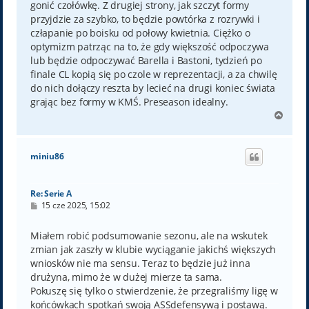
gonić czołówkę. Z drugiej strony, jak szczyt formy
przyjdzie za szybko, to będzie powtórka z rozrywki i
człapanie po boisku od połowy kwietnia. Ciężko o
optymizm patrząc na to, że gdy większość odpoczywa
lub będzie odpoczywać Barella i Bastoni, tydzień po
finale CL kopią się po czole w reprezentacji, a za chwilę
do nich dołączy reszta by lecieć na drugi koniec świata
grając bez formy w KMŚ. Preseason idealny.
N
a
g
ó
miniu86
r
ę
Re: Serie A
P
15 cze 2025, 15:02
o
s
t
Miałem robić podsumowanie sezonu, ale na wskutek
zmian jak zaszły w klubie wyciąganie jakichś większych
wniosków nie ma sensu. Teraz to będzie już inna
drużyna, mimo że w dużej mierze ta sama.
Pokuszę się tylko o stwierdzenie, że przegraliśmy ligę w
końcówkach spotkań swoją ASSdefensywą i postawą.