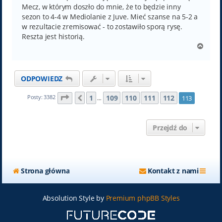
Mecz, w którym doszło do mnie, że to będzie inny
sezon to 4-4 w Mediolanie z Juve. Mieć szanse na 5-2 a
w rezultacie zremisować - to zostawiło sporą rysę.
Reszta jest historią.
N
a
g
ó
ODPOWIEDZ
r
ę
Strona
113
z
113
1
109
110
111
112
Posty: 3382
113
Poprzednia
…
Przejdź do
Strona główna
Kontakt z nami
Absolution Style by
Premium phpBB Styles