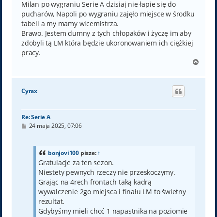
Milan po wygraniu Serie A dzisiaj nie łapie się do
pucharów, Napoli po wygraniu zajęło miejsce w środku
tabeli a my mamy wicemistrza.
Brawo. Jestem dumny z tych chłopaków i życzę im aby
zdobyli tą LM która będzie ukoronowaniem ich ciężkiej
pracy.
N
a
g
ó
Cyrax
r
ę
Re: Serie A
P
24 maja 2025, 07:06
o
s
t
bonjovi100
pisze:
↑
Gratulacje za ten sezon.
Niestety pewnych rzeczy nie przeskoczymy.
Grając na 4rech frontach taką kadrą
wywalczenie 2go miejsca i finału LM to świetny
rezultat.
Gdybyśmy mieli choć 1 napastnika na poziomie