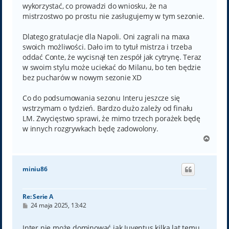
wykorzystać, co prowadzi do wniosku, że na
mistrzostwo po prostu nie zasługujemy w tym sezonie.
Dlatego gratulacje dla Napoli. Oni zagrali na maxa
swoich możliwości. Dało im to tytuł mistrza i trzeba
oddać Conte, że wycisnął ten zespół jak cytrynę. Teraz
w swoim stylu może uciekać do Milanu, bo ten będzie
bez pucharów w nowym sezonie XD
Co do podsumowania sezonu Interu jeszcze się
wstrzymam o tydzień. Bardzo dużo zależy od finału
LM. Zwycięstwo sprawi, że mimo trzech porażek będę
w innych rozgrywkach będę zadowolony.
N
a
g
ó
miniu86
r
ę
Re: Serie A
P
24 maja 2025, 13:42
o
s
t
Inter nie może dominować jak Juventus kilka lat temu