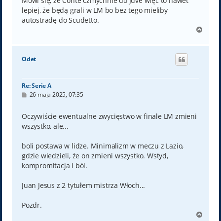
Mówi się, że Conte czmychnie do Juve więc to nawet
lepiej, że będą grali w LM bo bez tego mieliby
autostradę do Scudetto.
N
a
g
ó
Odet
r
ę
Re: Serie A
P
26 maja 2025, 07:35
o
s
t
Oczywiście ewentualne zwycięstwo w finale LM zmieni
wszystko, ale...
boli postawa w lidze. Minimalizm w meczu z Lazio,
gdzie wiedzieli, że on zmieni wszystko. Wstyd,
kompromitacja i ból.
Juan Jesus z 2 tytułem mistrza Włoch...
Pozdr.
N