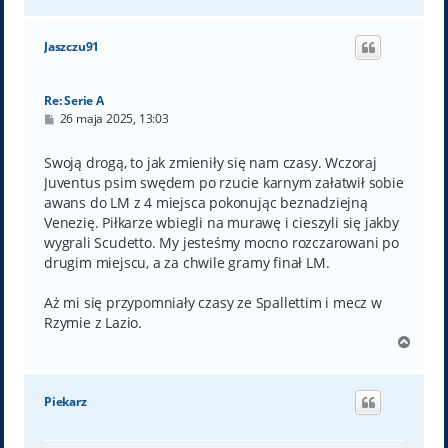
a
g
ó
Jaszczu91
r
ę
Re: Serie A
P
26 maja 2025, 13:03
o
s
t
Swoją drogą, to jak zmieniły się nam czasy. Wczoraj
Juventus psim swędem po rzucie karnym załatwił sobie
awans do LM z 4 miejsca pokonując beznadziejną
Venezię. Piłkarze wbiegli na murawę i cieszyli się jakby
wygrali Scudetto. My jesteśmy mocno rozczarowani po
drugim miejscu, a za chwile gramy finał LM.
Aż mi się przypomniały czasy ze Spallettim i mecz w
Rzymie z Lazio.
N
a
g
ó
Piekarz
r
ę