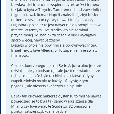
bo właściciel Interu nie wspierał dyrektorów i trenera
tak jak to było w Turynie. Tam trener chciał zawodnika
to go dostawał, Roma i Napoli znaleźli się zbyt blisko
na koniec sezonu to cyk, wyjmowali im Pjanica czy
Higuaina - przecież to jest nawet nie do pomyślenia w
Interze. W tamtym Juve rzadko kto nie zarabiał
przynajmniej 4-5 baniek za sezon, a kilku wyciągało
sporo więcej, nawet Szczęsny.
Dlatego w ogóle nie powinno się porównywać Interu
Inzaghiego z Juve Allegrego. To zupełnie inne światy
finansowo.
Co do zakończonego sezonu Serie A, jutro albo jeszcze
dzisiaj sobie go podsumuje, ale już teraz wiadomo, że
to boli, dlatego że było tak blisko, tak łatwo. Gdyby
Napoli zdobyło 88 pkt to każdy już by się z tym
pogodził, ale niestety skończyło się o punkt.
Ba jak tak człowiek nabierze dystansu to można nawet
powiedzieć, że to była tak samo wielka szansa dla
Milanu czy Juve wziąć te Scudetto. 82 pieprzone
punkty. Łatwiej szybko nie będzie.