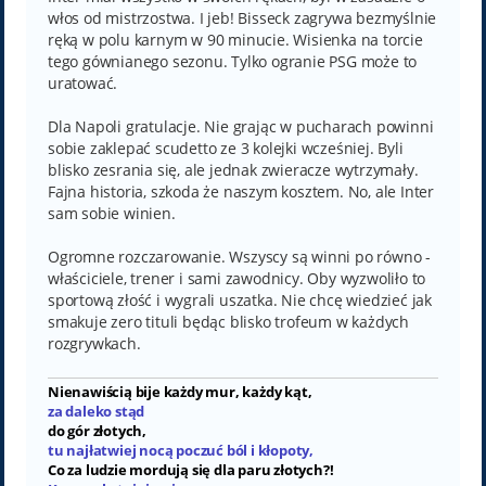
włos od mistrzostwa. I jeb! Bisseck zagrywa bezmyślnie
ręką w polu karnym w 90 minucie. Wisienka na torcie
tego gównianego sezonu. Tylko ogranie PSG może to
uratować.
Dla Napoli gratulacje. Nie grając w pucharach powinni
sobie zaklepać scudetto ze 3 kolejki wcześniej. Byli
blisko zesrania się, ale jednak zwieracze wytrzymały.
Fajna historia, szkoda że naszym kosztem. No, ale Inter
sam sobie winien.
Ogromne rozczarowanie. Wszyscy są winni po równo -
właściciele, trener i sami zawodnicy. Oby wyzwoliło to
sportową złość i wygrali uszatka. Nie chcę wiedzieć jak
smakuje zero tituli będąc blisko trofeum w każdych
rozgrywkach.
Nienawiścią bije każdy mur, każdy kąt,
za daleko stąd
do gór złotych,
tu najłatwiej nocą poczuć ból i kłopoty,
Co za ludzie mordują się dla paru złotych?!