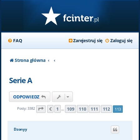
FAQ
Zarejestruj się
Zaloguj się
Strona główna
Serie A
ODPOWIEDZ
Strona
113
z
113
1
109
110
111
112
Posty: 3382
113
Poprzednia
…
Dzonyy