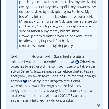
podobnym do LM i Thurama to byśmy się dzisiaj
cieszyli. A tak cieszy się zespół który nawet w PW
odpadł szybko byle skupić się na Serie A. My
jesteśmy Interem i nie bawimy się w półśrodki.
Milan po wygraniu Serie A dzisiaj nie łapie się do
pucharów, Napoli po wygraniu zajęło miejsce w
środku tabeli a my mamy wicemistrza.
Brawo. Jestem dumny z tych chłopaków i życzę
im aby zdobyli tą LM która będzie
ukoronowaniem ich ciężkiej pracy.
Uwielbiam takie wymówki. Skoro inni nie obronili
mistrzostwa, to Inter również nie musiał
Człowieku
przecież to jest wstyd nie wygrać niczego w tak słabej
edycji Serie A. Jeszcze napisz, że kibice United też są
szczęśliwi, bo awansowali do finału mimo tragicznego
sezonu
To kiedy Inter urządza fetę z okazji
wicemistrzostwa i dlaczego piłkarze byli tacy
przygnębieni po meczu? Za tydzień ostatnia szansa
uratować honor. Inaczej sezon 2024/25 zostanie
zapamiętany jako jedna wielka porażka.
N