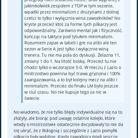
jakimkolwiek zespolem z TOP w tym sezonie,
wpadki przez minimalizm z druzynami z dolnej
cześci to tylko i wyłącznie wina zawodników? No
kryste przecież ktoś za forme tych pilkarzy jest
odpowiedzialny. Zarówno mental jak i fizyczność,
kończąc na taktyce pod tytułem minimalizm.
Rozumiem zapas w tabeli i gre na alibi ale ten
sezon w Serie A jest tylko i wyłącznie winą
trenera. Tu nie ma pola do dyskusji. Żelazna 11,
zmiany 1 do 1. Na litość boską. Przecież tu nie
chodzi tylko o wczorajsze 5-0. W meczu z Lazio o
mistrzostwo powinna być trawa gryziona i 100%
zaangazowania, a to był kolejny mecz na alibi i
minimalizm. Przeciez do finału LM było jeszcze
w ciul czasu. No nie kupuje tego za nic w
świecie.
No wiadomo, że nie tylko błędy indywidualne się na to
złożyły, ale biorąc pod uwagę ostatnie kolejki, które
wtedy o mistrzostwie ostatecznie decydowały to nie da
się ukryć, że z Bolognią i szczególnie z Lazio pomyłki
piłkarzy były wybitne. Kiedy zawodnicy mieli jeszcze