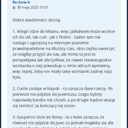
Re: Serie A
P
30 maja 2025, 01:01
o
s
t
Dobre wiadomości dzisiaj.
1. Allegri idzie do Milanu, więc jakkolwiek może wciśnie
ich do LM, tak cud - jak z Piolim - żaden tam nie
nastąpi i ugrzęzną na miernym poziomie
prawdopodobnie na dłuższy czas. Also ciężko uwierzyć,
że mógłby przyjść do nas, ale mimo to jest to
perspektywa tak obrzydliwa, że nawet niewiarygodna
wzmianka o niej powoduje u mnie odruch wymiotny,
więc lepiej, żeby nie miały takie wzmianki żadnej racji
bytu.
2. Conte zostaje w Napoli - co oznacza dwie rzeczy. Po
pierwsze nie pójdzie do Juventusu, czego byśmy
naprawdę bardzo nie chcieli, a po drugie będzie okazja
się zemścić za kończący się sezon.
3. Gasperini idzie do Romy - to z kolei oznacza, że
również nie pójdzie do Juve, co jednak mogłoby się dla