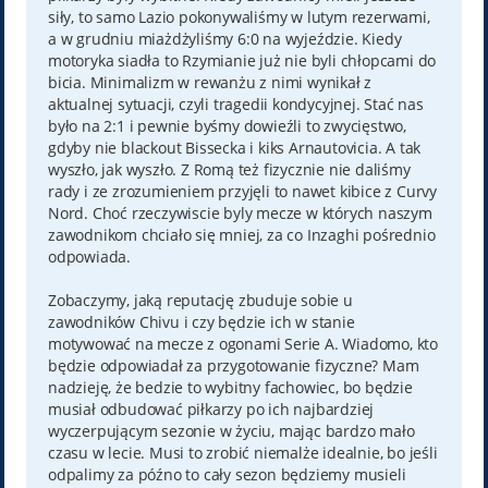
siły, to samo Lazio pokonywaliśmy w lutym rezerwami,
a w grudniu miażdżyliśmy 6:0 na wyjeździe. Kiedy
motoryka siadła to Rzymianie już nie byli chłopcami do
bicia. Minimalizm w rewanżu z nimi wynikał z
aktualnej sytuacji, czyli tragedii kondycyjnej. Stać nas
było na 2:1 i pewnie byśmy dowieźli to zwycięstwo,
gdyby nie blackout Bissecka i kiks Arnautovicia. A tak
wyszło, jak wyszło. Z Romą też fizycznie nie daliśmy
rady i ze zrozumieniem przyjęli to nawet kibice z Curvy
Nord. Choć rzeczywiscie byly mecze w których naszym
zawodnikom chciało się mniej, za co Inzaghi pośrednio
odpowiada.
Zobaczymy, jaką reputację zbuduje sobie u
zawodników Chivu i czy będzie ich w stanie
motywować na mecze z ogonami Serie A. Wiadomo, kto
będzie odpowiadał za przygotowanie fizyczne? Mam
nadzieję, że bedzie to wybitny fachowiec, bo będzie
musiał odbudować piłkarzy po ich najbardziej
wyczerpującym sezonie w życiu, mając bardzo mało
czasu w lecie. Musi to zrobić niemalże idealnie, bo jeśli
odpalimy za późno to cały sezon będziemy musieli