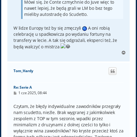
Mówi się, że Conte czmychnie do Juve więc to
nawet lepiej, że będą grali w LM bo bez tego
mieliby autostradę do Scudetto.
W lidze Europy też by się zmęczyli
A oni robią
celebrację u spadkowicza po wydaniu fortuny na
transfery w lecie. A tak się odgrażali, eksperci też, że
będą walczyć o mistrza
N
a
g
ó
Tom_Hardy
r
ę
Re: Serie A
P
1 cze 2025, 08:44
o
s
t
Czytam, że błędy indywidualne zawodników przegrały
nam scudetto, nieźle. Brak wygranej z jakimkolwiek
zespolem z TOP w tym sezonie, wpadki przez
minimalizm z druzynami z dolnej cześci to tylko i
wyłącznie wina zawodników? No kryste przecież ktoś za
forme tych pilkarzy jest odpowiedzialny. Zarówno