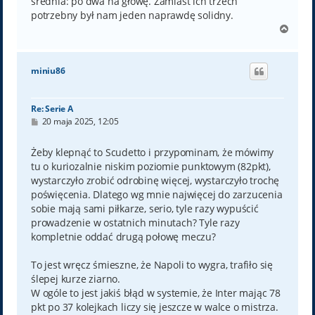
średnia: po dwa na głowę. Zamiast ich trzech
potrzebny był nam jeden naprawdę solidny.
N
a
g
ó
miniu86
r
ę
Re: Serie A
P
20 maja 2025, 12:05
o
s
t
Żeby klepnąć to Scudetto i przypominam, że mówimy
tu o kuriozalnie niskim poziomie punktowym (82pkt),
wystarczyło zrobić odrobinę więcej, wystarczyło trochę
poświęcenia. Dlatego wg mnie najwięcej do zarzucenia
sobie mają sami piłkarze, serio, tyle razy wypuścić
prowadzenie w ostatnich minutach? Tyle razy
kompletnie oddać drugą połowę meczu?
To jest wręcz śmieszne, że Napoli to wygra, trafiło się
ślepej kurze ziarno.
W ogóle to jest jakiś błąd w systemie, że Inter mając 78
pkt po 37 kolejkach liczy się jeszcze w walce o mistrza.