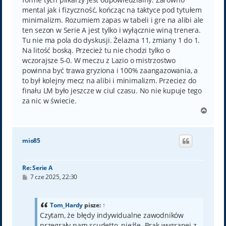
mental jak i fizyczność, kończąc na taktyce pod tytułem
minimalizm. Rozumiem zapas w tabeli i gre na alibi ale
ten sezon w Serie A jest tylko i wyłącznie winą trenera.
Tu nie ma pola do dyskusji. Żelazna 11, zmiany 1 do 1.
Na litość boską. Przecież tu nie chodzi tylko o
wczorajsze 5-0. W meczu z Lazio o mistrzostwo
powinna być trawa gryziona i 100% zaangazowania, a
to był kolejny mecz na alibi i minimalizm. Przeciez do
finału LM było jeszcze w ciul czasu. No nie kupuje tego
za nic w świecie.
N
a
g
ó
mio85
r
ę
Re: Serie A
P
7 cze 2025, 22:30
o
s
t
Tom_Hardy
pisze:
↑
Czytam, że błędy indywidualne zawodników
przegrały nam scudetto, nieźle. Brak wygranej z