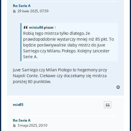
Re: Serie A
P
29 kwie 2025, 07:59
o
s
t
miniu86
pisze:
↑
Robią tego mistrza tylko dlatego, że
prawdopodobnie wystarczy mniej niż 85 pkt. To
będzie porównywalnie słaby mistrz do Juve
Sarriego czy Milanu Piolego. Kolejny Leicester
Serie A.
Juve Sarriego czy Milan Piolego to hegemony przy
Napoli Conte. Ciekawe czy doczekamy się mistrza
poniżej 80 punktów.
N
a
g
ó
mio85
r
ę
Re: Serie A
P
3 maja 2025, 20:10
o