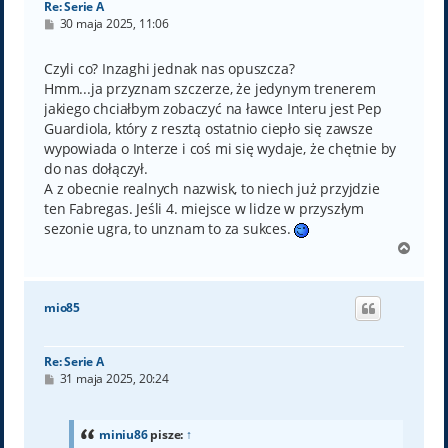
Re: Serie A
P
30 maja 2025, 11:06
o
s
t
Czyli co? Inzaghi jednak nas opuszcza?
Hmm...ja przyznam szczerze, że jedynym trenerem
jakiego chciałbym zobaczyć na ławce Interu jest Pep
Guardiola, który z resztą ostatnio ciepło się zawsze
wypowiada o Interze i coś mi się wydaje, że chętnie by
do nas dołączył.
A z obecnie realnych nazwisk, to niech już przyjdzie
ten Fabregas. Jeśli 4. miejsce w lidze w przyszłym
sezonie ugra, to unznam to za sukces.
N
a
g
ó
mio85
r
ę
Re: Serie A
P
31 maja 2025, 20:24
o
s
t
miniu86
pisze:
↑