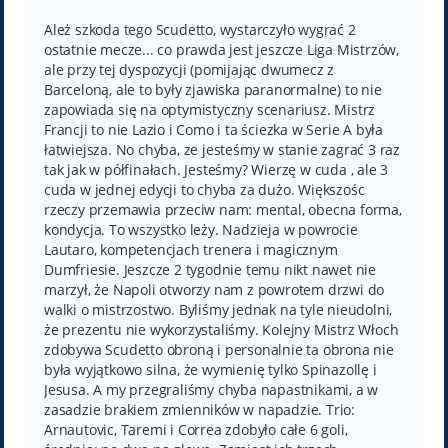
s
t
Ależ szkoda tego Scudetto, wystarczyło wygrać 2
ostatnie mecze... co prawda jest jeszcze Liga Mistrzów,
ale przy tej dyspozycji (pomijając dwumecz z
Barceloną, ale to były zjawiska paranormalne) to nie
zapowiada się na optymistyczny scenariusz. Mistrz
Francji to nie Lazio i Como i ta ściezka w Serie A była
łatwiejsza. No chyba, ze jesteśmy w stanie zagrać 3 raz
tak jak w półfinałach. Jesteśmy? Wierzę w cuda , ale 3
cuda w jednej edycji to chyba za dużo. Większośc
rzeczy przemawia przeciw nam: mental, obecna forma,
kondycja. To wszystko leży. Nadzieja w powrocie
Lautaro, kompetencjach trenera i magicznym
Dumfriesie. Jeszcze 2 tygodnie temu nikt nawet nie
marzył, że Napoli otworzy nam z powrotem drzwi do
walki o mistrzostwo. Byliśmy jednak na tyle nieudolni,
że prezentu nie wykorzystaliśmy. Kolejny Mistrz Włoch
zdobywa Scudetto obroną i personalnie ta obrona nie
była wyjątkowo silna, że wymienię tylko Spinazollę i
Jesusa. A my przegraliśmy chyba napastnikami, a w
zasadzie brakiem zmienników w napadzie. Trio:
Arnautovic, Taremi i Correa zdobyło całe 6 goli,