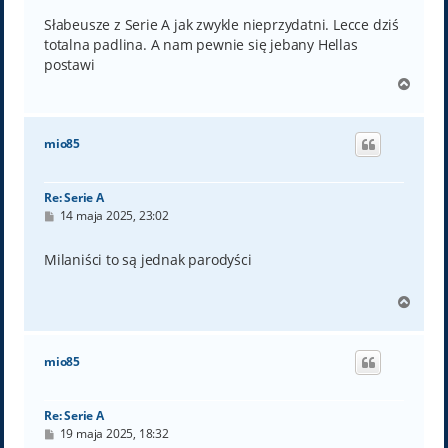
s
t
Słabeusze z Serie A jak zwykle nieprzydatni. Lecce dziś
totalna padlina. A nam pewnie się jebany Hellas
postawi
N
a
g
ó
mio85
r
ę
Re: Serie A
P
14 maja 2025, 23:02
o
s
t
Milaniści to są jednak parodyści
N
a
g
ó
mio85
r
ę
Re: Serie A
P
19 maja 2025, 18:32
o