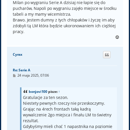
Milan po wygraniu Serie A dzisiaj nie łapie się do
pucharów, Napoli po wygraniu zajęło miejsce w środku
tabeli a my mamy wicemistrza.
Brawo. Jestem dumny z tych chłopaków i życzę im aby
zdobyli tą LM która będzie ukoronowaniem ich ciężkiej
pracy.
N
a
g
ó
Cyrax
r
ę
Re: Serie A
P
24 maja 2025, 07:06
o
s
t
bonjovi100
pisze:
↑
Gratulacje za ten sezon.
Niestety pewnych rzeczy nie przeskoczymy.
Grając na 4rech frontach taką kadrą
wywalczenie 2go miejsca i finału LM to świetny
rezultat.
Gdybyśmy mieli choć 1 napastnika na poziomie