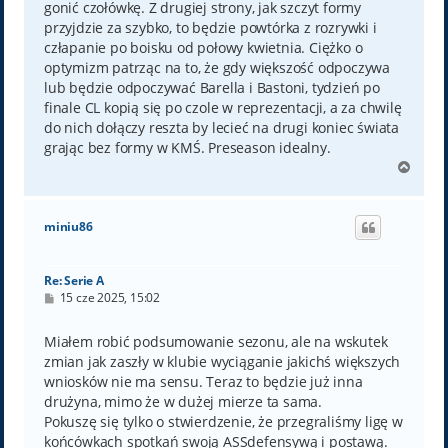
gonić czołówkę. Z drugiej strony, jak szczyt formy
przyjdzie za szybko, to będzie powtórka z rozrywki i
człapanie po boisku od połowy kwietnia. Ciężko o
optymizm patrząc na to, że gdy większość odpoczywa
lub będzie odpoczywać Barella i Bastoni, tydzień po
finale CL kopią się po czole w reprezentacji, a za chwilę
do nich dołączy reszta by lecieć na drugi koniec świata
grając bez formy w KMŚ. Preseason idealny.
N
a
g
ó
miniu86
r
ę
Re: Serie A
P
15 cze 2025, 15:02
o
s
t
Miałem robić podsumowanie sezonu, ale na wskutek
zmian jak zaszły w klubie wyciąganie jakichś większych
wniosków nie ma sensu. Teraz to będzie już inna
drużyna, mimo że w dużej mierze ta sama.
Pokuszę się tylko o stwierdzenie, że przegraliśmy ligę w
końcówkach spotkań swoją ASSdefensywą i postawą.