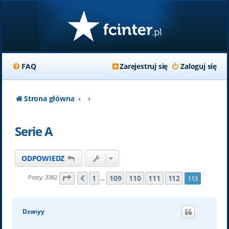
FAQ
Zarejestruj się
Zaloguj się
Strona główna
Serie A
ODPOWIEDZ
Strona
113
z
113
1
109
110
111
112
Posty: 3382
113
Poprzednia
…
Dzonyy