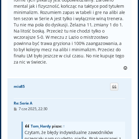
mental jak i fizyczność, kończąc na taktyce pod tytułem
minimalizm. Rozumiem zapas w tabeli i gre na alibi ale
ten sezon w Serie A jest tylko i wyłącznie winą trenera.
Tu nie ma pola do dyskusji. Żelazna 11, zmiany 1 do 1.
Na litość boską. Przecież tu nie chodzi tylko o
wczorajsze 5-0. W meczu z Lazio o mistrzostwo
powinna być trawa gryziona i 100% zaangazowania, a
to był kolejny mecz na alibi i minimalizm. Przeciez do
finału LM było jeszcze w ciul czasu. No nie kupuje tego
za nic w świecie.
N
a
g
ó
mio85
r
ę
Re: Serie A
P
7 cze 2025, 22:30
o
s
t
Tom_Hardy
pisze:
↑
Czytam, że błędy indywidualne zawodników
przegrały nam scudetto, nieźle. Brak wygranej z