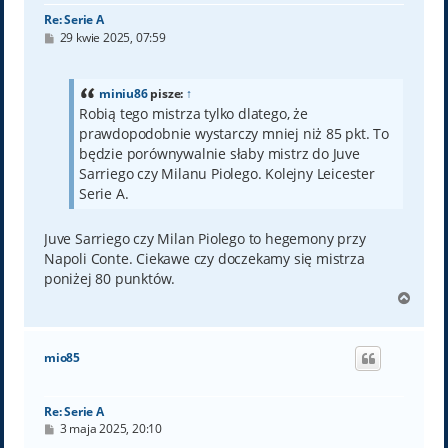
Re: Serie A
P
29 kwie 2025, 07:59
o
s
t
miniu86
pisze:
↑
Robią tego mistrza tylko dlatego, że
prawdopodobnie wystarczy mniej niż 85 pkt. To
będzie porównywalnie słaby mistrz do Juve
Sarriego czy Milanu Piolego. Kolejny Leicester
Serie A.
Juve Sarriego czy Milan Piolego to hegemony przy
Napoli Conte. Ciekawe czy doczekamy się mistrza
poniżej 80 punktów.
N
a
g
ó
mio85
r
ę
Re: Serie A
P
3 maja 2025, 20:10
o