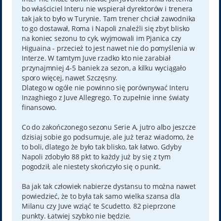
bo właściciel Interu nie wspierał dyrektorów i trenera
tak jak to było w Turynie. Tam trener chciał zawodnika
to go dostawał, Roma i Napoli znaleźli się zbyt blisko
na koniec sezonu to cyk, wyjmowali im Pjanica czy
Higuaina - przecież to jest nawet nie do pomyślenia w
Interze. W tamtym Juve rzadko kto nie zarabiał
przynajmniej 4-5 baniek za sezon, a kilku wyciągało
sporo więcej, nawet Szczęsny.
Dlatego w ogóle nie powinno się porównywać Interu
Inzaghiego z Juve Allegrego. To zupełnie inne światy
finansowo.
Co do zakończonego sezonu Serie A, jutro albo jeszcze
dzisiaj sobie go podsumuje, ale już teraz wiadomo, że
to boli, dlatego że było tak blisko, tak łatwo. Gdyby
Napoli zdobyło 88 pkt to każdy już by się z tym
pogodził, ale niestety skończyło się o punkt.
Ba jak tak człowiek nabierze dystansu to można nawet
powiedzieć, że to była tak samo wielka szansa dla
Milanu czy Juve wziąć te Scudetto. 82 pieprzone
punkty. Łatwiej szybko nie będzie.