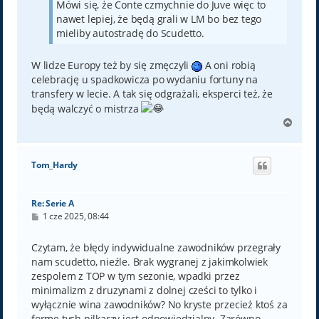
Mówi się, że Conte czmychnie do Juve więc to
nawet lepiej, że będą grali w LM bo bez tego
mieliby autostradę do Scudetto.
W lidze Europy też by się zmęczyli
A oni robią
celebrację u spadkowicza po wydaniu fortuny na
transfery w lecie. A tak się odgrażali, eksperci też, że
będą walczyć o mistrza
N
a
g
ó
Tom_Hardy
r
ę
Re: Serie A
P
1 cze 2025, 08:44
o
s
t
Czytam, że błędy indywidualne zawodników przegrały
nam scudetto, nieźle. Brak wygranej z jakimkolwiek
zespolem z TOP w tym sezonie, wpadki przez
minimalizm z druzynami z dolnej cześci to tylko i
wyłącznie wina zawodników? No kryste przecież ktoś za
forme tych pilkarzy jest odpowiedzialny. Zarówno