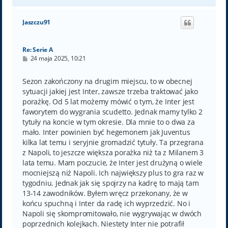
a
g
ó
Jaszczu91
r
ę
Re: Serie A
P
24 maja 2025, 10:21
o
s
t
Sezon zakończony na drugim miejscu, to w obecnej
sytuacji jakiej jest Inter, zawsze trzeba traktować jako
porażkę. Od 5 lat możemy mówić o tym, że Inter jest
faworytem do wygrania scudetto. Jednak mamy tylko 2
tytuły na koncie w tym okresie. Dla mnie to o dwa za
mało. Inter powinien być hegemonem jak Juventus
kilka lat temu i seryjnie gromadzić tytuły. Ta przegrana
z Napoli, to jeszcze większa porażka niż ta z Milanem 3
lata temu. Mam poczucie, że Inter jest drużyną o wiele
mocniejszą niż Napoli. Ich największy plus to gra raz w
tygodniu. Jednak jak się spojrzy na kadrę to mają tam
13-14 zawodników. Byłem wręcz przekonany, że w
końcu spuchną i Inter da radę ich wyprzedzić. No i
Napoli się skompromitowało, nie wygrywając w dwóch
poprzednich kolejkach. Niestety Inter nie potrafił