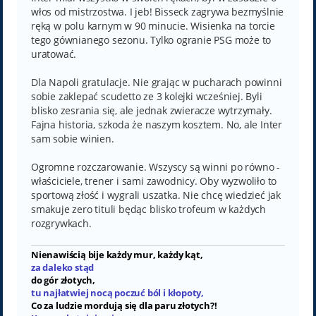
włos od mistrzostwa. I jeb! Bisseck zagrywa bezmyślnie
ręką w polu karnym w 90 minucie. Wisienka na torcie
tego gównianego sezonu. Tylko ogranie PSG może to
uratować.
Dla Napoli gratulacje. Nie grając w pucharach powinni
sobie zaklepać scudetto ze 3 kolejki wcześniej. Byli
blisko zesrania się, ale jednak zwieracze wytrzymały.
Fajna historia, szkoda że naszym kosztem. No, ale Inter
sam sobie winien.
Ogromne rozczarowanie. Wszyscy są winni po równo -
właściciele, trener i sami zawodnicy. Oby wyzwoliło to
sportową złość i wygrali uszatka. Nie chcę wiedzieć jak
smakuje zero tituli będąc blisko trofeum w każdych
rozgrywkach.
Nienawiścią bije każdy mur, każdy kąt,
za daleko stąd
do gór złotych,
tu najłatwiej nocą poczuć ból i kłopoty,
Co za ludzie mordują się dla paru złotych?!