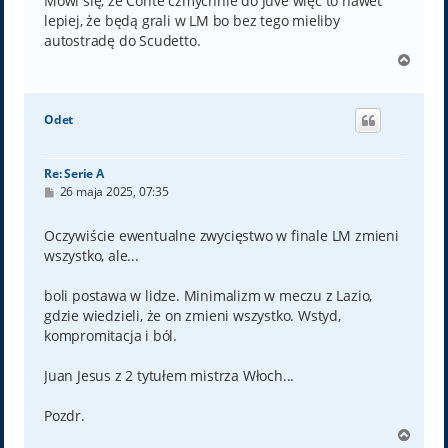
Mówi się, że Conte czmychnie do Juve więc to nawet
lepiej, że będą grali w LM bo bez tego mieliby
autostradę do Scudetto.
N
a
g
ó
Odet
r
ę
Re: Serie A
P
26 maja 2025, 07:35
o
s
t
Oczywiście ewentualne zwycięstwo w finale LM zmieni
wszystko, ale...
boli postawa w lidze. Minimalizm w meczu z Lazio,
gdzie wiedzieli, że on zmieni wszystko. Wstyd,
kompromitacja i ból.
Juan Jesus z 2 tytułem mistrza Włoch...
Pozdr.
N