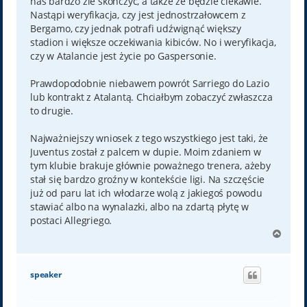
nas bardzo źle skończyć, a także że będzie ciekawie.
Nastąpi weryfikacja, czy jest jednostrzałowcem z
Bergamo, czy jednak potrafi udźwignąć większy
stadion i większe oczekiwania kibiców. No i weryfikacja,
czy w Atalancie jest życie po Gaspersonie.
Prawdopodobnie niebawem powrót Sarriego do Lazio
lub kontrakt z Atalantą. Chciałbym zobaczyć zwłaszcza
to drugie.
Najważniejszy wniosek z tego wszystkiego jest taki, że
Juventus został z palcem w dupie. Moim zdaniem w
tym klubie brakuje głównie poważnego trenera, ażeby
stał się bardzo groźny w kontekście ligi. Na szczęście
już od paru lat ich włodarze wolą z jakiegoś powodu
stawiać albo na wynalazki, albo na zdartą płytę w
postaci Allegriego.
N
a
g
ó
speaker
r
ę