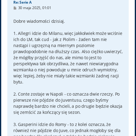
Re: Serie A
P
30 maja 2025, 01:01
o
s
t
Dobre wiadomości dzisiaj.
1. Allegri idzie do Milanu, więc jakkolwiek może wciśnie
ich do LM, tak cud - jak z Piolim - żaden tam nie
nastąpi i ugrzęzną na miernym poziomie
prawdopodobnie na dłuższy czas. Also ciężko uwierzyć,
że mógłby przyjść do nas, ale mimo to jest to
perspektywa tak obrzydliwa, że nawet niewiarygodna
wzmianka o niej powoduje u mnie odruch wymiotny,
więc lepiej, żeby nie miały takie wzmianki żadnej racji
bytu.
2. Conte zostaje w Napoli - co oznacza dwie rzeczy. Po
pierwsze nie pójdzie do Juventusu, czego byśmy
naprawdę bardzo nie chcieli, a po drugie będzie okazja
się zemścić za kończący się sezon.
3. Gasperini idzie do Romy - to z kolei oznacza, że
również nie pójdzie do Juve, co jednak mogłoby się dla