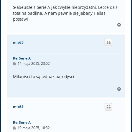
s
t
Słabeusze z Serie A jak zwykle nieprzydatni. Lecce dziś
totalna padlina. A nam pewnie się jebany Hellas
postawi
N
a
g
ó
mio85
r
ę
Re: Serie A
P
14 maja 2025, 23:02
o
s
t
Milaniści to są jednak parodyści
N
a
g
ó
mio85
r
ę
Re: Serie A
P
19 maja 2025, 18:32
o