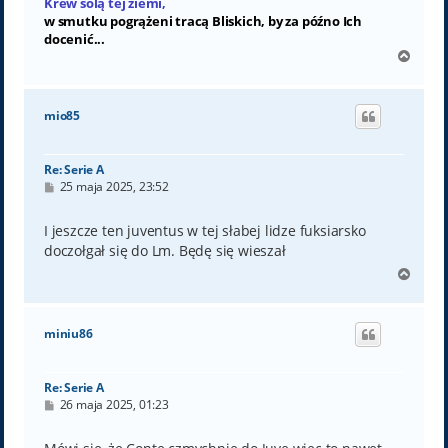
Krew solą tej ziemi,
w smutku pogrążeni tracą Bliskich, by za późno Ich
docenić...
N
a
g
ó
mio85
r
ę
Re: Serie A
P
25 maja 2025, 23:52
o
s
t
I jeszcze ten juventus w tej słabej lidze fuksiarsko
doczołgał się do Lm. Będę się wieszał
N
a
g
ó
miniu86
r
ę
Re: Serie A
P
26 maja 2025, 01:23
o
s
t