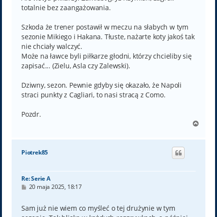
totalnie bez zaangażowania.
Szkoda że trener postawił w meczu na słabych w tym
sezonie Mikiego i Hakana. Tłuste, nażarte koty jakoś tak
nie chciały walczyć.
Może na ławce byli piłkarze głodni, którzy chcieliby się
zapisać... (Zielu, Asla czy Zalewski).
Dziwny, sezon. Pewnie gdyby się okazało, że Napoli
straci punkty z Cagliari, to nasi stracą z Como.
Pozdr.
N
a
g
ó
Piotrek85
r
ę
Re: Serie A
P
20 maja 2025, 18:17
o
s
t
Sam już nie wiem co myśleć o tej drużynie w tym