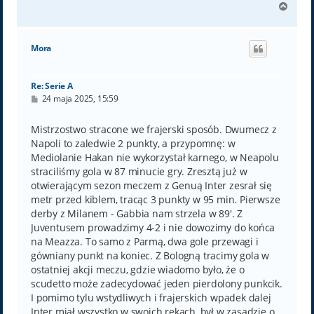
N
a
g
ó
Mora
r
ę
Re: Serie A
P
24 maja 2025, 15:59
o
s
t
Mistrzostwo stracone we frajerski sposób. Dwumecz z
Napoli to zaledwie 2 punkty, a przypomnę: w
Mediolanie Hakan nie wykorzystał karnego, w Neapolu
straciliśmy gola w 87 minucie gry. Zresztą już w
otwierającym sezon meczem z Genuą Inter zesrał się
metr przed kiblem, tracąc 3 punkty w 95 min. Pierwsze
derby z Milanem - Gabbia nam strzela w 89'. Z
Juventusem prowadzimy 4-2 i nie dowozimy do końca
na Meazza. To samo z Parmą, dwa gole przewagi i
gówniany punkt na koniec. Z Bologną tracimy gola w
ostatniej akcji meczu, gdzie wiadomo było, że o
scudetto może zadecydować jeden pierdolony punkcik.
I pomimo tylu wstydliwych i frajerskich wpadek dalej
Inter miał wszystko w swoich rękach, był w zasadzie o