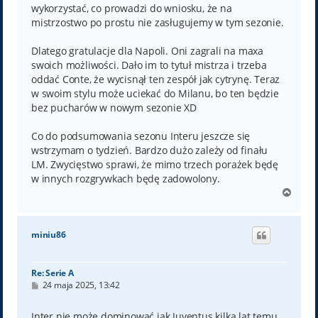
wykorzystać, co prowadzi do wniosku, że na
mistrzostwo po prostu nie zasługujemy w tym sezonie.
Dlatego gratulacje dla Napoli. Oni zagrali na maxa
swoich możliwości. Dało im to tytuł mistrza i trzeba
oddać Conte, że wycisnął ten zespół jak cytrynę. Teraz
w swoim stylu może uciekać do Milanu, bo ten będzie
bez pucharów w nowym sezonie XD
Co do podsumowania sezonu Interu jeszcze się
wstrzymam o tydzień. Bardzo dużo zależy od finału
LM. Zwycięstwo sprawi, że mimo trzech porażek będę
w innych rozgrywkach będę zadowolony.
N
a
g
ó
miniu86
r
ę
Re: Serie A
P
24 maja 2025, 13:42
o
s
t
Inter nie może dominować jak Juventus kilka lat temu