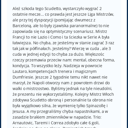
s
t
Ależ szkoda tego Scudetto, wystarczyło wygrać 2
ostatnie mecze... co prawda jest jeszcze Liga Mistrzów,
ale przy tej dyspozycji (pomijając dwumecz z
Barceloną, ale to były zjawiska paranormalne) to nie
zapowiada się na optymistyczny scenariusz. Mistrz
Francji to nie Lazio i Como i ta ściezka w Serie A była
łatwiejsza. No chyba, ze jesteśmy w stanie zagrać 3 raz
tak jak w półfinałach. Jesteśmy? Wierzę w cuda , ale 3
cuda w jednej edycji to chyba za dużo. Większośc
rzeczy przemawia przeciw nam: mental, obecna forma,
kondycja. To wszystko leży. Nadzieja w powrocie
Lautaro, kompetencjach trenera i magicznym
Dumfriesie. Jeszcze 2 tygodnie temu nikt nawet nie
marzył, że Napoli otworzy nam z powrotem drzwi do
walki o mistrzostwo. Byliśmy jednak na tyle nieudolni,
że prezentu nie wykorzystaliśmy. Kolejny Mistrz Włoch
zdobywa Scudetto obroną i personalnie ta obrona nie
była wyjątkowo silna, że wymienię tylko Spinazollę i
Jesusa. A my przegraliśmy chyba napastnikami, a w
zasadzie brakiem zmienników w napadzie. Trio:
Arnautovic, Taremi i Correa zdobyło całe 6 goli,