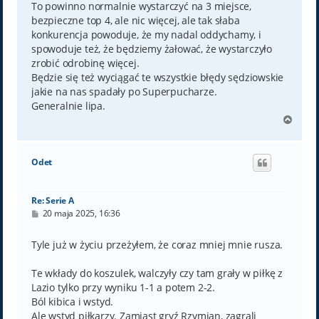
To powinno normalnie wystarczyć na 3 miejsce,
bezpieczne top 4, ale nic więcej, ale tak słaba
konkurencja powoduje, że my nadal oddychamy, i
spowoduje też, że będziemy żałować, że wystarczyło
zrobić odrobinę więcej.
Będzie się też wyciągać te wszystkie błędy sędziowskie
jakie na nas spadały po Superpucharze.
Generalnie lipa.
N
a
g
ó
Odet
r
ę
Re: Serie A
P
20 maja 2025, 16:36
o
s
t
Tyle już w życiu przeżyłem, że coraz mniej mnie rusza.
Te wkłady do koszulek, walczyły czy tam grały w piłkę z
Lazio tylko przy wyniku 1-1 a potem 2-2.
Ból kibica i wstyd.
Ale wstyd piłkarzy. Zamiast gryź Rzymian, zagrali