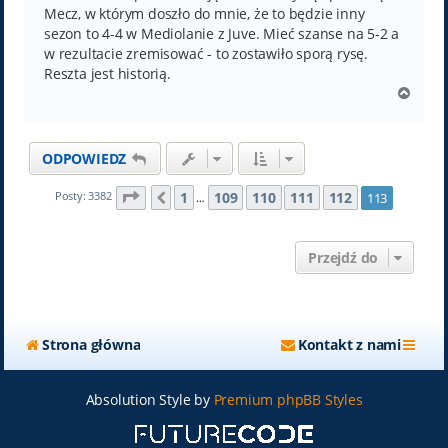
Mecz, w którym doszło do mnie, że to będzie inny
sezon to 4-4 w Mediolanie z Juve. Mieć szanse na 5-2 a
w rezultacie zremisować - to zostawiło sporą rysę.
Reszta jest historią.
N
a
g
ó
ODPOWIEDZ
r
ę
Strona
113
z
113
1
109
110
111
112
Posty: 3382
113
Poprzednia
…
Przejdź do
Strona główna
Kontakt z nami
Absolution Style by
Premium phpBB Styles