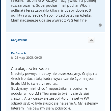
sezonie. Tak blisko w każdych rozgrywkach ,a później
rozczarowanie. Superpuchar finał, puchar Włoch
półfinał i teraz zabrakło kilku minut aby dopisać 3
punkty i wyprzedzić Napoli przed ostatnią kolejką.
Mam nadzieję,że uda się wygrać z PSG ten finał .
N
a
g
ó
bonjovi100
r
ę
Re: Serie A
P
24 maja 2025, 00:05
o
s
t
Gratulacje za ten sezon.
Niestety pewnych rzeczy nie przeskoczymy. Grając na
4rech frontach taką kadrą wywalczenie 2go miejsca i
finału LM to świetny rezultat.
Gdybyśmy mieli choć 1 napastnika na poziomie
podobnym do LM i Thurama to byśmy się dzisiaj
cieszyli. A tak cieszy się zespół który nawet w PW
odpadł szybko byle skupić się na Serie A. My jesteśmy
Interem i nie bawimy się w półśrodki.