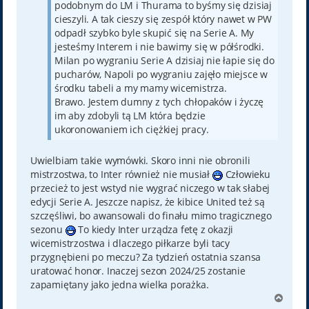
podobnym do LM i Thurama to byśmy się dzisiaj
cieszyli. A tak cieszy się zespół który nawet w PW
odpadł szybko byle skupić się na Serie A. My
jesteśmy Interem i nie bawimy się w półśrodki.
Milan po wygraniu Serie A dzisiaj nie łapie się do
pucharów, Napoli po wygraniu zajęło miejsce w
środku tabeli a my mamy wicemistrza.
Brawo. Jestem dumny z tych chłopaków i życzę
im aby zdobyli tą LM która będzie
ukoronowaniem ich ciężkiej pracy.
Uwielbiam takie wymówki. Skoro inni nie obronili
mistrzostwa, to Inter również nie musiał
Człowieku
przecież to jest wstyd nie wygrać niczego w tak słabej
edycji Serie A. Jeszcze napisz, że kibice United też są
szczęśliwi, bo awansowali do finału mimo tragicznego
sezonu
To kiedy Inter urządza fetę z okazji
wicemistrzostwa i dlaczego piłkarze byli tacy
przygnębieni po meczu? Za tydzień ostatnia szansa
uratować honor. Inaczej sezon 2024/25 zostanie
zapamiętany jako jedna wielka porażka.
N