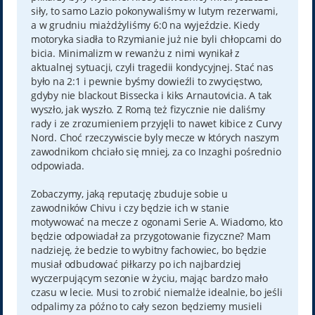
siły, to samo Lazio pokonywaliśmy w lutym rezerwami,
a w grudniu miażdżyliśmy 6:0 na wyjeździe. Kiedy
motoryka siadła to Rzymianie już nie byli chłopcami do
bicia. Minimalizm w rewanżu z nimi wynikał z
aktualnej sytuacji, czyli tragedii kondycyjnej. Stać nas
było na 2:1 i pewnie byśmy dowieźli to zwycięstwo,
gdyby nie blackout Bissecka i kiks Arnautovicia. A tak
wyszło, jak wyszło. Z Romą też fizycznie nie daliśmy
rady i ze zrozumieniem przyjęli to nawet kibice z Curvy
Nord. Choć rzeczywiscie byly mecze w których naszym
zawodnikom chciało się mniej, za co Inzaghi pośrednio
odpowiada.
Zobaczymy, jaką reputację zbuduje sobie u
zawodników Chivu i czy będzie ich w stanie
motywować na mecze z ogonami Serie A. Wiadomo, kto
będzie odpowiadał za przygotowanie fizyczne? Mam
nadzieję, że bedzie to wybitny fachowiec, bo będzie
musiał odbudować piłkarzy po ich najbardziej
wyczerpującym sezonie w życiu, mając bardzo mało
czasu w lecie. Musi to zrobić niemalże idealnie, bo jeśli
odpalimy za późno to cały sezon będziemy musieli