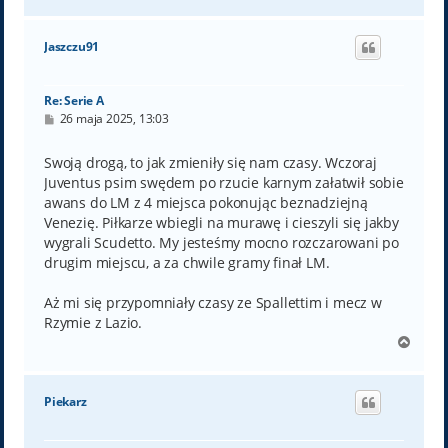
a
g
ó
Jaszczu91
r
ę
Re: Serie A
P
26 maja 2025, 13:03
o
s
t
Swoją drogą, to jak zmieniły się nam czasy. Wczoraj
Juventus psim swędem po rzucie karnym załatwił sobie
awans do LM z 4 miejsca pokonując beznadziejną
Venezię. Piłkarze wbiegli na murawę i cieszyli się jakby
wygrali Scudetto. My jesteśmy mocno rozczarowani po
drugim miejscu, a za chwile gramy finał LM.
Aż mi się przypomniały czasy ze Spallettim i mecz w
Rzymie z Lazio.
N
a
g
ó
Piekarz
r
ę