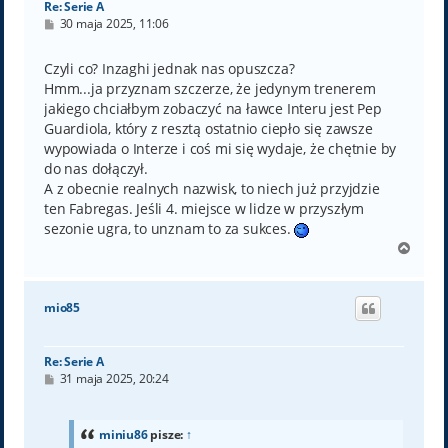
Re: Serie A
P
30 maja 2025, 11:06
o
s
t
Czyli co? Inzaghi jednak nas opuszcza?
Hmm...ja przyznam szczerze, że jedynym trenerem
jakiego chciałbym zobaczyć na ławce Interu jest Pep
Guardiola, który z resztą ostatnio ciepło się zawsze
wypowiada o Interze i coś mi się wydaje, że chętnie by
do nas dołączył.
A z obecnie realnych nazwisk, to niech już przyjdzie
ten Fabregas. Jeśli 4. miejsce w lidze w przyszłym
sezonie ugra, to unznam to za sukces.
N
a
g
ó
mio85
r
ę
Re: Serie A
P
31 maja 2025, 20:24
o
s
t
miniu86
pisze:
↑