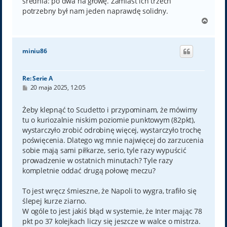
średnia: po dwa na głowę. Zamiast ich trzech
potrzebny był nam jeden naprawdę solidny.
N
a
g
ó
miniu86
r
ę
Re: Serie A
P
20 maja 2025, 12:05
o
s
t
Żeby klepnąć to Scudetto i przypominam, że mówimy
tu o kuriozalnie niskim poziomie punktowym (82pkt),
wystarczyło zrobić odrobinę więcej, wystarczyło trochę
poświęcenia. Dlatego wg mnie najwięcej do zarzucenia
sobie mają sami piłkarze, serio, tyle razy wypuścić
prowadzenie w ostatnich minutach? Tyle razy
kompletnie oddać drugą połowę meczu?
To jest wręcz śmieszne, że Napoli to wygra, trafiło się
ślepej kurze ziarno.
W ogóle to jest jakiś błąd w systemie, że Inter mając 78
pkt po 37 kolejkach liczy się jeszcze w walce o mistrza.