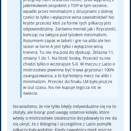
jakimkolwiek zespolem z TOP w tym sezonie,
wpadki przez minimalizm z druzynami z dolnej
cześci to tylko i wyłącznie wina zawodników? No
kryste przecież ktoś za forme tych pilkarzy jest
odpowiedzialny. Zarówno mental jak i fizyczność,
kończąc na taktyce pod tytułem minimalizm.
Rozumiem zapas w tabeli i gre na alibi ale ten
sezon w Serie A jest tylko i wyłącznie winą
trenera. Tu nie ma pola do dyskusji. Żelazna 11,
zmiany 1 do 1. Na litość boską. Przecież tu nie
chodzi tylko o wczorajsze 5-0. W meczu z Lazio o
mistrzostwo powinna być trawa gryziona i 100%
zaangazowania, a to był kolejny mecz na alibi i
minimalizm. Przeciez do finału LM było jeszcze
w ciul czasu. No nie kupuje tego za nic w
świecie.
No wiadomo, że nie tylko błędy indywidualne się na to
złożyły, ale biorąc pod uwagę ostatnie kolejki, które
wtedy o mistrzostwie ostatecznie decydowały to nie da
się ukryć, że z Bolognią i szczególnie z Lazio pomyłki
piłkarzy były wybitne. Kiedy zawodnicy mieli jeszcze