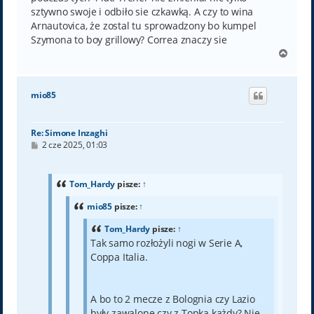
sztywno swoje i odbiło sie czkawką. A czy to wina
Arnautovica, że zostal tu sprowadzony bo kumpel
Szymona to boy grillowy? Correa znaczy sie
N
a
g
ó
mio85
r
ę
Re: Simone Inzaghi
P
2 cze 2025, 01:03
o
s
t
Tom_Hardy
pisze:
↑
mio85
pisze:
↑
Tom_Hardy
pisze:
↑
Tak samo rozłożyli nogi w Serie A,
Coppa Italia.
A bo to 2 mecze z Bolognia czy Lazio
były zawalone czy z Topką każdy? Nie