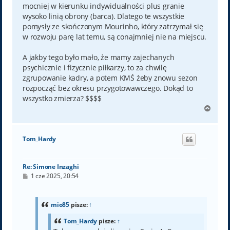
mocniej w kierunku indywidualności plus granie
wysoko linią obrony (barca). Dlatego te wszystkie
pomysły ze skończonym Mourinho, który zatrzymał się
w rozwoju parę lat temu, są conajmniej nie na miejscu.
A jakby tego było mało, że mamy zajechanych
psychicznie i fizycznie piłkarzy, to za chwilę
zgrupowanie kadry, a potem KMŚ żeby znowu sezon
rozpocząć bez okresu przygotowawczego. Dokąd to
wszystko zmierza? $$$$
N
a
g
ó
Tom_Hardy
r
ę
Re: Simone Inzaghi
P
1 cze 2025, 20:54
o
s
t
mio85
pisze:
↑
Tom_Hardy
pisze:
↑