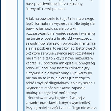
nasz przeciwnik będzie zaskoczony
"nowymi" rozwiązaniami.
A tak na poważnie to tu już nie ma z czego
lepić, formuła sie wyczerpała. Nie będę sie
bawił w jasnowidza, ale po takim
rozczarowaniu na koniec sezonu i wisienką
na torcie w postaci finału LM większość z
zawodników starszych po prostu mentalnie
sie nie pozbiera, to jest koniec. Betonowe 3-
5-2 które serwuje Szymon jest rozczytane i
nie zmienią tego 2 czy 3 nowe nazwiska w
kadrze. Tu potrzeba mniejszej lub większej
rewolucji pod inny system i filozofie gry.
Oczywiście nie wymienimy 10 piłkarzy bo
nie ma na to kasy, ale czas już zacząć to
robić i myśleć długofalowo. Kolejny sezon z
Szymonem może sie okazać zapaścią
totalną. Do tego być może nowy
szkoleniowiec wyciągnie coś więcej z
zawodników z ławki, których wymieniłeś.
Przynajmniej z części z nich. Tego nie wiesz,