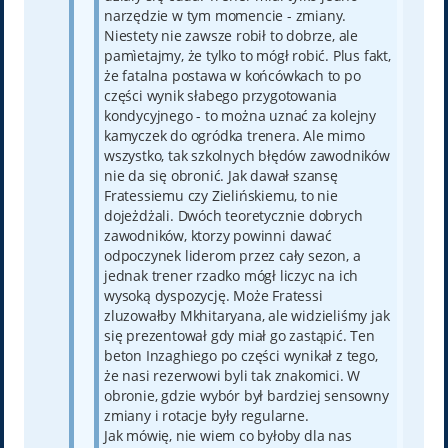
narzędzie w tym momencie - zmiany.
Niestety nie zawsze robił to dobrze, ale
pamìetajmy, że tylko to mógł robić. Plus fakt,
że fatalna postawa w końcówkach to po
części wynik słabego przygotowania
kondycyjnego - to można uznać za kolejny
kamyczek do ogródka trenera. Ale mimo
wszystko, tak szkolnych błędów zawodników
nie da się obronić. Jak dawał szansę
Fratessiemu czy Zielińskiemu, to nie
dojeżdżali. Dwóch teoretycznie dobrych
zawodników, ktorzy powinni dawać
odpoczynek liderom przez cały sezon, a
jednak trener rzadko mógł liczyc na ich
wysoką dyspozycję. Może Fratessi
zluzowałby Mkhitaryana, ale widzieliśmy jak
się prezentował gdy miał go zastąpić. Ten
beton Inzaghiego po części wynikał z tego,
że nasi rezerwowi byli tak znakomici. W
obronie, gdzie wybór był bardziej sensowny
zmiany i rotacje były regularne.
Jak mówię, nie wiem co byłoby dla nas