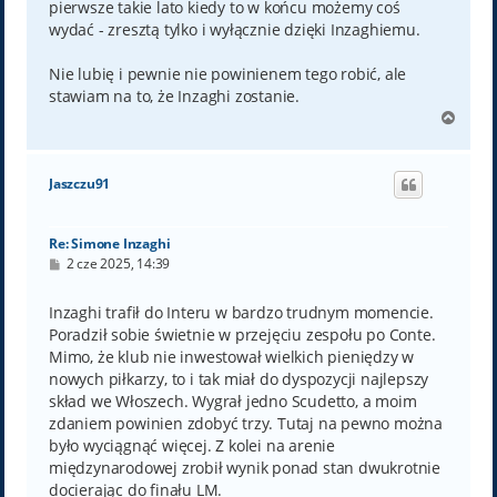
pierwsze takie lato kiedy to w końcu możemy coś
wydać - zresztą tylko i wyłącznie dzięki Inzaghiemu.
Nie lubię i pewnie nie powinienem tego robić, ale
stawiam na to, że Inzaghi zostanie.
N
a
g
ó
Jaszczu91
r
ę
Re: Simone Inzaghi
P
2 cze 2025, 14:39
o
s
t
Inzaghi trafił do Interu w bardzo trudnym momencie.
Poradził sobie świetnie w przejęciu zespołu po Conte.
Mimo, że klub nie inwestował wielkich pieniędzy w
nowych piłkarzy, to i tak miał do dyspozycji najlepszy
skład we Włoszech. Wygrał jedno Scudetto, a moim
zdaniem powinien zdobyć trzy. Tutaj na pewno można
było wyciągnąć więcej. Z kolei na arenie
międzynarodowej zrobił wynik ponad stan dwukrotnie
docierając do finału LM.