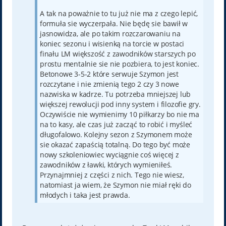
A tak na poważnie to tu już nie ma z czego lepić,
formuła sie wyczerpała. Nie będę sie bawił w
jasnowidza, ale po takim rozczarowaniu na
koniec sezonu i wisienką na torcie w postaci
finału LM większość z zawodników starszych po
prostu mentalnie sie nie pozbiera, to jest koniec.
Betonowe 3-5-2 które serwuje Szymon jest
rozczytane i nie zmienią tego 2 czy 3 nowe
nazwiska w kadrze. Tu potrzeba mniejszej lub
większej rewolucji pod inny system i filozofie gry.
Oczywiście nie wymienimy 10 piłkarzy bo nie ma
na to kasy, ale czas już zacząć to robić i myśleć
długofalowo. Kolejny sezon z Szymonem może
sie okazać zapaścią totalną. Do tego być może
nowy szkoleniowiec wyciągnie coś więcej z
zawodników z ławki, których wymieniłeś.
Przynajmniej z części z nich. Tego nie wiesz,
natomiast ja wiem, że Szymon nie miał ręki do
młodych i taka jest prawda.