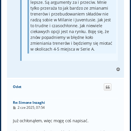
lepsze. Są argumenty za i przeciw. Mnie
tylko przeraża to jak bardzo ze zmianami
trenerów i przebudowaniem składów nie
radzą sobie w Milanie i Juventusie. Jak jest
to trudne i czasochłonne. Jak niewiele
ciekawych opcji jest na rynku. Boję się, że
znów popadniemy w błędne koło
zmieniania trenerów i będziemy się miotać
w okolicach 4-5 miejsca w Serie A.
N
a
g
ó
Odet
r
ę
Re: Simone Inzaghi
P
2 cze 2025, 07:54
o
s
t
Już ochłonąłem, więc mogę coś napisać.