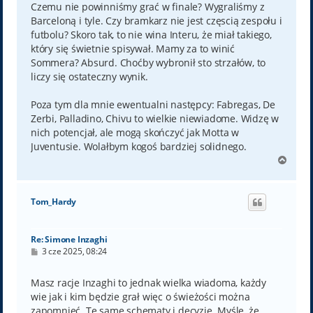
Czemu nie powinniśmy grać w finale? Wygraliśmy z
Barceloną i tyle. Czy bramkarz nie jest częscią zespołu i
futbolu? Skoro tak, to nie wina Interu, że miał takiego,
który się świetnie spisywał. Mamy za to winić
Sommera? Absurd. Choćby wybronił sto strzałów, to
liczy się ostateczny wynik.
Poza tym dla mnie ewentualni następcy: Fabregas, De
Zerbi, Palladino, Chivu to wielkie niewiadome. Widzę w
nich potencjał, ale mogą skończyć jak Motta w
Juventusie. Wolałbym kogoś bardziej solidnego.
N
a
g
ó
Tom_Hardy
r
ę
Re: Simone Inzaghi
P
3 cze 2025, 08:24
o
s
t
Masz racje Inzaghi to jednak wielka wiadoma, każdy
wie jak i kim będzie grał więc o świeżości można
zapomnieć. Te same schematy i decyzje. Myślę, że