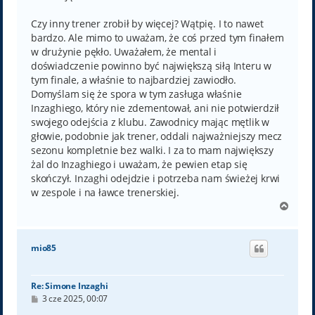
Czy inny trener zrobił by więcej? Wątpię. I to nawet
bardzo. Ale mimo to uważam, że coś przed tym finałem
w drużynie pękło. Uważałem, że mental i
doświadczenie powinno być największą siłą Interu w
tym finale, a właśnie to najbardziej zawiodło.
Domyślam się że spora w tym zasługa właśnie
Inzaghiego, który nie zdementował, ani nie potwierdził
swojego odejścia z klubu. Zawodnicy mając mętlik w
głowie, podobnie jak trener, oddali najważniejszy mecz
sezonu kompletnie bez walki. I za to mam największy
żal do Inzaghiego i uważam, że pewien etap się
skończył. Inzaghi odejdzie i potrzeba nam świeżej krwi
w zespole i na ławce trenerskiej.
N
a
g
ó
mio85
r
ę
Re: Simone Inzaghi
P
3 cze 2025, 00:07
o