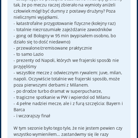
tak, że po meczu raczej zbierało na wymioty aniżeli
człowiek mógł być dumny z postawy drużyny? Poza
nielicznymi wyjątkami.
- katastrofalne przygotowanie fizyczne (kolejny raz)
- totalnie niezrozumiałe zajeżdżanie zawodników
- gong od Bologny w 95 min (wypisałem osobno, bo
działo się to dość niedawno)
- przewalone/zremisowane praktycznie
- to samo Lazio
- prezenty od Napoli, których we frajerski sposób nie
przyjęliśmy
- wszystkie mecze z odwiecznym rywalem: juve, milan,
napoli. Oczywiście totalnie we frajerski sposób, może
poza pierwszymi derbami z Milanem.
- po drodze turbo dramat w superpucharze,
- tragiczne spotkanie w PW i wpierdol od Milanu
- 4 pełne nadziei mecze, ale i z furą szczęścia: Bayern i
Barca
- i wczorajszy finał
W tym sezonie było tego tyle, że nie jestem pewien czy
wszystko wymieniłem… zastanówmy się ile razy