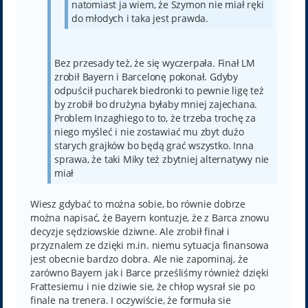
natomiast ja wiem, że Szymon nie miał ręki
do młodych i taka jest prawda.
Bez przesady też, że się wyczerpała. Finał LM
zrobił Bayern i Barcelonę pokonał. Gdyby
odpuścił pucharek biedronki to pewnie ligę też
by zrobił bo drużyna byłaby mniej zajechana.
Problem Inzaghiego to to, że trzeba trochę za
niego myśleć i nie zostawiać mu zbyt dużo
starych grajków bo będą grać wszystko. Inna
sprawa, że taki Miky też zbytniej alternatywy nie
miał
Wiesz gdybać to można sobie, bo równie dobrze
można napisać, że Bayern kontuzje, że z Barca znowu
decyzje sędziowskie dziwne. Ale zrobił finał i
przyznalem ze dzięki m.in. niemu sytuacja finansowa
jest obecnie bardzo dobra. Ale nie zapominaj, że
zarówno Bayern jak i Barce prześliśmy również dzięki
Frattesiemu i nie dziwie sie, że chłop wysrał sie po
finale na trenera. I oczywiście, że formuła sie