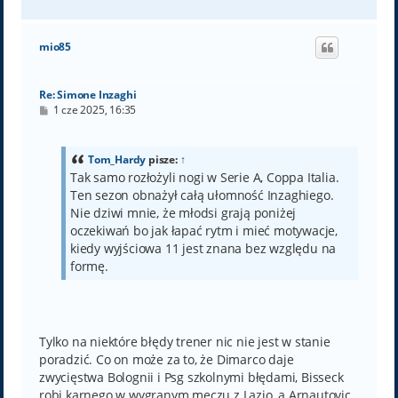
a
g
ó
mio85
r
ę
Re: Simone Inzaghi
P
1 cze 2025, 16:35
o
s
t
Tom_Hardy
pisze:
↑
Tak samo rozłożyli nogi w Serie A, Coppa Italia.
Ten sezon obnażył całą ułomność Inzaghiego.
Nie dziwi mnie, że młodsi grają poniżej
oczekiwań bo jak łapać rytm i mieć motywacje,
kiedy wyjściowa 11 jest znana bez względu na
formę.
Tylko na niektóre błędy trener nic nie jest w stanie
poradzić. Co on może za to, że Dimarco daje
zwycięstwa Bolognii i Psg szkolnymi błędami, Bisseck
robi karnego w wygranym meczu z Lazio, a Arnautovic