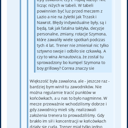
licząc niżych w tabeli. W tabeli
powinnien być luz przed meczem z
Lazio a nie na żyletki jak Trzask i
Nawrot. Błędy indywidualne były, są i
będą, tak jak fatalna taktyka, decyzje
personalne, zmiany, rotacje Szymona,
które zawaliły wiele spotkań podczas
tych 4 lat. Trener nie zmieniał nic tylko
sztywno swoje i odbiło sie czkawką. A
czy to wina Arnautovica, że zostal tu
sprowadzony bo kumpel Szymona to
boy grillowy? Correa znaczy sie
Większość była zawalona, ale - jeszcze raz -
bardziej bym winił tu zawodników. Nie
można regularnie tracić punktów w
końcówkach, a u nas to było nagminne. W
mecze przeważnie wchodzilismy dobrze i
gdy zawodnicy mieli siły, realizowali
założenia trenera to prowadziliśmy. Gdy
brakło im sił i koncentracji w końcówkach
działy się cuda. Trener miał tylko jedno