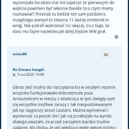
wyczerpała bo skoro Inzi nie zajarzył, że pierwszym do
wejścia powinien być własnie Davide to o czym mamy
rozmawiać? Przecież tu bedzie ten sam paździerz.
Inzaghiego pomysł to żelazna 11, każdy zmiennik to
wróg. Nie potrafi wykrzesać nic więcej. Co z tego, że
dasz mu fajne nazwisko jak dalej będzie Miki grał.
N
a
g
ó
miniu86
r
ę
Re: Simone Inzaghi
P
3 cze 2025, 10:09
o
s
t
Obraz jest trudny do rozczytania bo w zeszłym sezonie
wszystko funkcjonowało dobrze(może poza
Arnautovicem w meczu z Atletico) a w tym zbiegły nam
się wszystkie możliwe zarazy z tak niespodziewanymi
jak np najgorszy sezon Lautaro. Można wymieniać i
wymieniać co poszło źle i jak się przełożyło na wyniki,
dlatego uważam, że przed zarządem bardzo trudne
zadanie. No chyba, że oni wiedzą o wiele więcej niżmy i