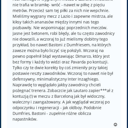
nie trafia w bramkę- wróć - nawet w piłkę z pięciu
metrów. Przecież sam tej piłki za nich nie wepchnie.
Mieliśmy wygrany mecz z Lazio i zapewne mistrza, ale
kiksy takich ananasów między innymi nas tego
pozbawiły. Nie wspominając poprzednich meczów.
Jasne jest betonem, robi błędy, ale tu często zawodnicy
nie dowozili, a wczoraj to już mielismy dobitny tego
przykład, bo nawet Bastoni z Dumfriesem, na których
zawsze można było liczyć się położyli. Wczoraj na
pewno popełnił błąd wystawiając Dimarco, który jest
bez formy i każdy to widzi oraz Pavarda po kontuzji.
Tylko czy te dwie korekty by coś zmieniły przy takiej
postawie reszty zawodników. Wczoraj to nawet nie był
defensywny, minimalistyczny Inter Inzaghiego.
Naprawdę to wyglądało jakby zawodnicy chcieli
pożegnać trenera. Zobaczcie jak Lautaro zapier***ał z
kontuzją (!) w meczu z Barceloną jak był widoczny,
waleczny i zaangażowany. A jak wyglądał wczoraj po
odpoczynku i regeneracji - jak oldboy. Podobnie
Dumfries, Bastoni - zupełnie różne oblicza
napastników.
N