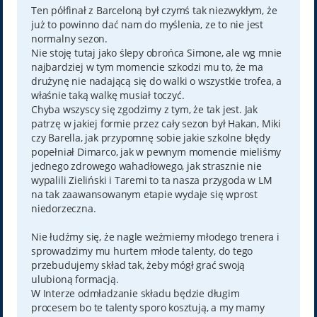
Ten półfinał z Barceloną był czymś tak niezwykłym, że
już to powinno dać nam do myślenia, ze to nie jest
normalny sezon.
Nie stoję tutaj jako ślepy obrońca Simone, ale wg mnie
najbardziej w tym momencie szkodzi mu to, że ma
drużynę nie nadającą się do walki o wszystkie trofea, a
właśnie taką walkę musiał toczyć.
Chyba wszyscy się zgodzimy z tym, że tak jest. Jak
patrzę w jakiej formie przez cały sezon był Hakan, Miki
czy Barella, jak przypomnę sobie jakie szkolne błędy
popełniał Dimarco, jak w pewnym momencie mieliśmy
jednego zdrowego wahadłowego, jak strasznie nie
wypalili Zieliński i Taremi to ta nasza przygoda w LM
na tak zaawansowanym etapie wydaje się wprost
niedorzeczna.
Nie łudźmy się, że nagle weźmiemy młodego trenera i
sprowadzimy mu hurtem młode talenty, do tego
przebudujemy skład tak, żeby mógł grać swoją
ulubioną formacją.
W Interze odmładzanie składu będzie długim
procesem bo te talenty sporo kosztują, a my mamy