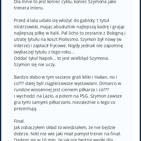
Dla mnie to jest koniec cyklu, koniec Szymona jako
trenera Interu.
Przed 4 lata udało się włożyć do gabloty 1 tytuł
mistrzowski, mając absolutnie najlepszą kadrę i grając
najlepszą piłkę w Italii. Pal licho to zesranie z Bologną i
utratę tytułu na koszt Piolissmo. Szymon był nowy (w
Interze) i zapłacił frycowe. Nigdy jednak nie zapomnę
(wybaczę) tytułu z tego roku...
Oddać tytuł Napoli... to jest wielbłąd Szymona.
Szymon się nie uczy.
Bardzo słabo w tym sezonie grali Miki i Hakan, no i
co??? dalej byli ciągle/zawsze wystawiani. Dimarco w
rundzie wiosennej jest cieniem piłkarza i co???
i wychodzi na Lazio, a potem na PSG. Szymon zawsze
gra tymi samymi piłkarzami, niezależnie o tego co
prezentują.
Finał.
Jak zobaczyłem skład to wiedziałem, że nie będzie
dobrze. Nikt nie wie jaki miał pomysł trener na finał.
Darłem się w 10 min, że jak nie będzie wędki dla