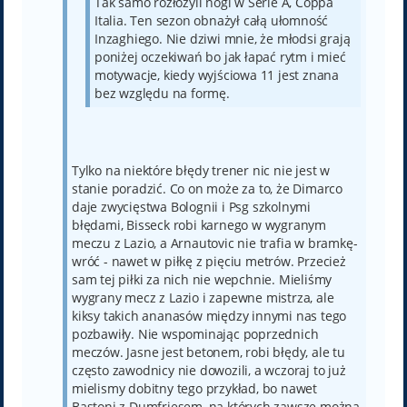
Tak samo rozłożyli nogi w Serie A, Coppa
Italia. Ten sezon obnażył całą ułomność
Inzaghiego. Nie dziwi mnie, że młodsi grają
poniżej oczekiwań bo jak łapać rytm i mieć
motywacje, kiedy wyjściowa 11 jest znana
bez względu na formę.
Tylko na niektóre błędy trener nic nie jest w
stanie poradzić. Co on może za to, że Dimarco
daje zwycięstwa Bolognii i Psg szkolnymi
błędami, Bisseck robi karnego w wygranym
meczu z Lazio, a Arnautovic nie trafia w bramkę-
wróć - nawet w piłkę z pięciu metrów. Przecież
sam tej piłki za nich nie wepchnie. Mieliśmy
wygrany mecz z Lazio i zapewne mistrza, ale
kiksy takich ananasów między innymi nas tego
pozbawiły. Nie wspominając poprzednich
meczów. Jasne jest betonem, robi błędy, ale tu
często zawodnicy nie dowozili, a wczoraj to już
mielismy dobitny tego przykład, bo nawet
Bastoni z Dumfriesem, na których zawsze można