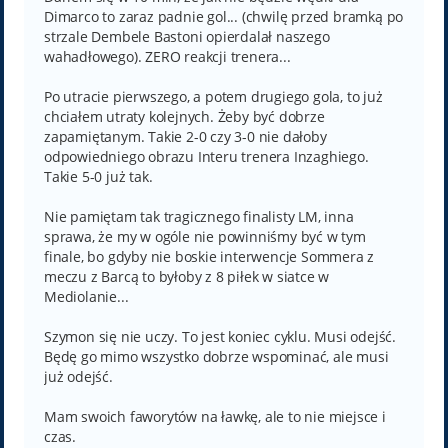
Dimarco to zaraz padnie gol... (chwilę przed bramką po
strzale Dembele Bastoni opierdalał naszego
wahadłowego). ZERO reakcji trenera...
Po utracie pierwszego, a potem drugiego gola, to już
chciałem utraty kolejnych. Żeby być dobrze
zapamiętanym. Takie 2-0 czy 3-0 nie dałoby
odpowiedniego obrazu Interu trenera Inzaghiego.
Takie 5-0 już tak.
Nie pamiętam tak tragicznego finalisty LM, inna
sprawa, że my w ogóle nie powinniśmy być w tym
finale, bo gdyby nie boskie interwencje Sommera z
meczu z Barcą to byłoby z 8 piłek w siatce w
Mediolanie...
Szymon się nie uczy. To jest koniec cyklu. Musi odejść.
Będę go mimo wszystko dobrze wspominać, ale musi
już odejść.
Mam swoich faworytów na ławkę, ale to nie miejsce i
czas.