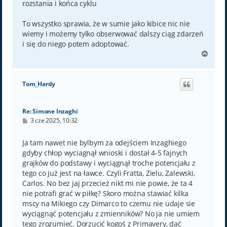
rozstania i końca cyklu
To wszystko sprawia, że w sumie jako kibice nic nie
wiemy i możemy tylko obserwować dalszy ciąg zdarzeń
i się do niego potem adoptować.
N
a
g
ó
Tom_Hardy
r
ę
Re: Simone Inzaghi
P
3 cze 2025, 10:32
o
s
t
Ja tam nawet nie bylbym za odejściem Inzaghiego
gdyby chłop wyciagnął wnioski i dostał 4-5 fajnych
grajków do podstawy i wyciągnął troche potencjału z
tego co już jest na ławce. Czyli Fratta, Zielu, Zalewski,
Carlos. No bez jaj przecież nikt mi nie powie, że ta 4
nie potrafi grać w piłkę? Skoro można stawiać kilka
mscy na Mikiego czy Dimarco to czemu nie udaje sie
wyciągnąć potencjału z zmienników? No ja nie umiem
tego zrozumieć. Dorzucić kogoś z Primavery, dać