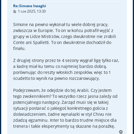
Re: Simone Inzaghi
P
1 cze 2025, 13:33
o
s
t
Simone na pewno wykonał tu wiele dobrej pracy,
zwłaszcza w Europie. To on w końcu potrafił wyjść z
grupy w Lidze Mistrzów, czego dwukrotnie nie zrobili
Conte ani Spalletti. To on dwukrotnie dochodził do
finału.
Z drugiej strony przez te 4 sezony wygrał ligę tylko raz,
a kadrę miał ku temu co najmniej bardzo dobrą,
porównując do reszty włoskich zespołów, więc to 1
scudetto to wynik na pewno rozczarowujący.
Podejrzewam, że odejdzie do tej Arabii. Czy jestem
tego zwolennikiem? To wszystko rzecz jasna zależy od
potencjalnego następcy. Zarząd musi się w takiej
sytuacji postarać o jakiegoś konkretnego gościa z
doświadczeniem, żadne wynalazki w styl Chivu nie
zdadzą egzaminu. Inter to bardzo trudne miejsce dla
trenera i takie eksperymenty są skazane na porażkę.
N