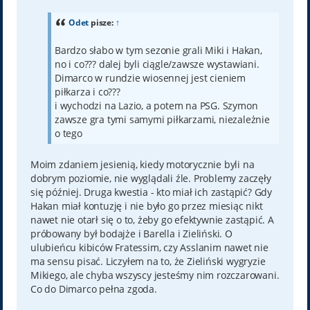
s
t
Odet
pisze:
↑
Bardzo słabo w tym sezonie grali Miki i Hakan,
no i co??? dalej byli ciągle/zawsze wystawiani.
Dimarco w rundzie wiosennej jest cieniem
piłkarza i co???
i wychodzi na Lazio, a potem na PSG. Szymon
zawsze gra tymi samymi piłkarzami, niezależnie
o tego
Moim zdaniem jesienią, kiedy motorycznie byli na
dobrym poziomie, nie wyglądali źle. Problemy zaczęły
się później. Druga kwestia - kto miał ich zastąpić? Gdy
Hakan miał kontuzję i nie było go przez miesiąc nikt
nawet nie otarł się o to, żeby go efektywnie zastąpić. A
próbowany był bodajże i Barella i Zieliński. O
ulubieńcu kibiców Fratessim, czy Asslanim nawet nie
ma sensu pisać. Liczyłem na to, że Zieliński wygryzie
Mikiego, ale chyba wszyscy jesteśmy nim rozczarowani.
Co do Dimarco pełna zgoda.