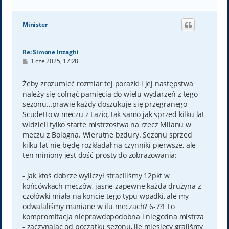
a
g
ó
Minister
r
ę
Re: Simone Inzaghi
P
1 cze 2025, 17:28
o
s
t
Żeby zrozumieć rozmiar tej porażki i jej następstwa
należy się cofnąć pamięcią do wielu wydarzeń z tego
sezonu…prawie każdy doszukuje się przegranego
Scudetto w meczu z Lazio, tak samo jak sprzed kilku lat
widzieli tylko starte mistrzostwa na rzecz Milanu w
meczu z Bologna. Wierutne bzdury. Sezonu sprzed
kilku lat nie będę rozkładał na czynniki pierwsze, ale
ten miniony jest dość prosty do zobrazowania:
- jak ktoś dobrze wyliczył straciliśmy 12pkt w
końcówkach meczów, jasne zapewne każda drużyna z
czołówki miała na koncie tego typu wpadki, ale my
odwalaliśmy maniane w ilu meczach? 6-7?! To
kompromitacja nieprawdopodobna i niegodna mistrza
- zaczynając od początku sezonu, ile miesięcy graliśmy