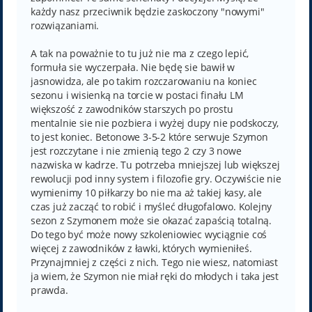
każdy nasz przeciwnik będzie zaskoczony "nowymi"
rozwiązaniami.
A tak na poważnie to tu już nie ma z czego lepić,
formuła sie wyczerpała. Nie będę sie bawił w
jasnowidza, ale po takim rozczarowaniu na koniec
sezonu i wisienką na torcie w postaci finału LM
większość z zawodników starszych po prostu
mentalnie sie nie pozbiera i wyżej dupy nie podskoczy,
to jest koniec. Betonowe 3-5-2 które serwuje Szymon
jest rozczytane i nie zmienią tego 2 czy 3 nowe
nazwiska w kadrze. Tu potrzeba mniejszej lub większej
rewolucji pod inny system i filozofie gry. Oczywiście nie
wymienimy 10 piłkarzy bo nie ma aż takiej kasy, ale
czas już zacząć to robić i myśleć długofalowo. Kolejny
sezon z Szymonem może sie okazać zapaścią totalną.
Do tego być może nowy szkoleniowiec wyciągnie coś
więcej z zawodników z ławki, których wymieniłeś.
Przynajmniej z części z nich. Tego nie wiesz, natomiast
ja wiem, że Szymon nie miał ręki do młodych i taka jest
prawda.