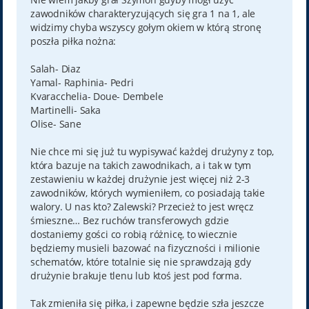
zawodników charakteryzujących się gra 1 na 1, ale
widzimy chyba wszyscy gołym okiem w którą stronę
poszła piłka nożna:
Salah- Diaz
Yamal- Raphinia- Pedri
Kvaracchelia- Doue- Dembele
Martinelli- Saka
Olise- Sane
Nie chce mi się już tu wypisywać każdej drużyny z top,
która bazuje na takich zawodnikach, a i tak w tym
zestawieniu w każdej drużynie jest więcej niż 2-3
zawodników, których wymieniłem, co posiadają takie
walory. U nas kto? Zalewski? Przecież to jest wręcz
śmieszne… Bez ruchów transferowych gdzie
dostaniemy gości co robią różnicę, to wiecznie
będziemy musieli bazować na fizyczności i milionie
schematów, które totalnie się nie sprawdzają gdy
drużynie brakuje tlenu lub ktoś jest pod forma.
Tak zmieniła się piłka, i zapewne będzie szła jeszcze