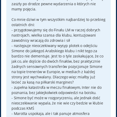
zaszły po drodze pewne wydarzenia o których nie
mamy pojęcia.
Co mnie dziwi w tym wszystkim najbardziej to przebieg
ostatnich dni:
- przygotowujemy się do Finału LM w raczej dobrych
nastrojach, wielka szansa dla klubu, kontuzjowani
zawodnicy wracają do zdrowia i sił
- następuje nieoczekiwany wysyp plotek o odejściu
Simone do jakiegoś Arabskiego klubu i nikt tego za
bardzo nie dementuje. Jest to o tyle zaskakujące, że co
jak co, ale dojście do dwóch finałów, bez praktycznie
żadnych sensownych transferów pozycjonuje Simone
na topie trenerów w Europie, w mediach z każdej
strony jest wychwalany. Dlaczego więc miałby już
lecieć za kasą na piłkarski margines?
- zupełna katastrofa w meczu finałowym, Inter nie do
poznania, bez jakiejkolwiek odpowiedzi na boisku.
- Simone być może w rozgoryczeniu, ale jednak dość
nieoczekiwanie wypala, że nie wie czy bedzie w klubie
podczas KMŚ
- Marotta uspokaja, ale i tak panuje atmosfera