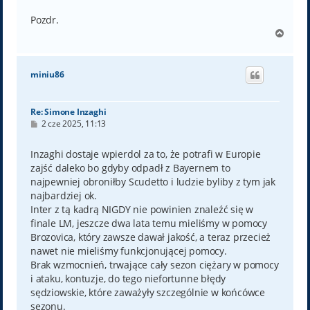
Pozdr.
N
a
g
ó
miniu86
r
ę
Re: Simone Inzaghi
P
2 cze 2025, 11:13
o
s
t
Inzaghi dostaje wpierdol za to, że potrafi w Europie
zajść daleko bo gdyby odpadł z Bayernem to
najpewniej obroniłby Scudetto i ludzie byliby z tym jak
najbardziej ok.
Inter z tą kadrą NIGDY nie powinien znaleźć się w
finale LM, jeszcze dwa lata temu mieliśmy w pomocy
Brozovica, który zawsze dawał jakość, a teraz przecież
nawet nie mieliśmy funkcjonującej pomocy.
Brak wzmocnień, trwające cały sezon ciężary w pomocy
i ataku, kontuzje, do tego niefortunne błędy
sędziowskie, które zaważyły szczególnie w końcówce
sezonu.