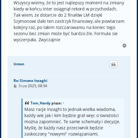
Wszyscy wiemy, że to jest najlepszy moment na zmiany
kiedy w końcu Inter osiągnął rekord w przychodach.
Tak wiem, że dotarcie do 2 finałów LM dzięki
Szymonowi dało ten zastrzyk finansowy, ale powtarzam
kolejny raz, po takim rozczarowaniu na koniec tego
sezonu bez zmian może być bardzo źle. Formuła sie
wyczerpała. Zwyczajnie
N
a
g
ó
timon
r
ę
Re: Simone Inzaghi
P
3 cze 2025, 08:54
o
s
t
Tom_Hardy
pisze:
↑
Masz racje Inzaghi to jednak wielka wiadoma,
każdy wie jak i kim będzie grał więc o świeżości
można zapomnieć. Te same schematy i decyzje.
Myślę, że każdy nasz przeciwnik będzie
zaskoczony "nowymi" rozwiązaniami.