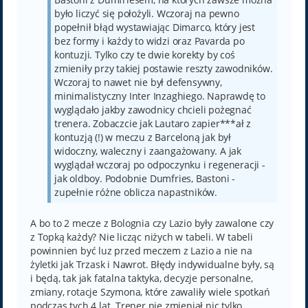
było liczyć się położyli. Wczoraj na pewno
popełnił błąd wystawiając Dimarco, który jest
bez formy i każdy to widzi oraz Pavarda po
kontuzji. Tylko czy te dwie korekty by coś
zmieniły przy takiej postawie reszty zawodników.
Wczoraj to nawet nie był defensywny,
minimalistyczny Inter Inzaghiego. Naprawdę to
wyglądało jakby zawodnicy chcieli pożegnać
trenera. Zobaczcie jak Lautaro zapier***ał z
kontuzją (!) w meczu z Barceloną jak był
widoczny, waleczny i zaangażowany. A jak
wyglądał wczoraj po odpoczynku i regeneracji -
jak oldboy. Podobnie Dumfries, Bastoni -
zupełnie różne oblicza napastników.
A bo to 2 mecze z Bolognia czy Lazio były zawalone czy
z Topką każdy? Nie licząc niżych w tabeli. W tabeli
powinnien być luz przed meczem z Lazio a nie na
żyletki jak Trzask i Nawrot. Błędy indywidualne były, są
i będą, tak jak fatalna taktyka, decyzje personalne,
zmiany, rotacje Szymona, które zawaliły wiele spotkań
podczas tych 4 lat. Trener nie zmieniał nic tylko