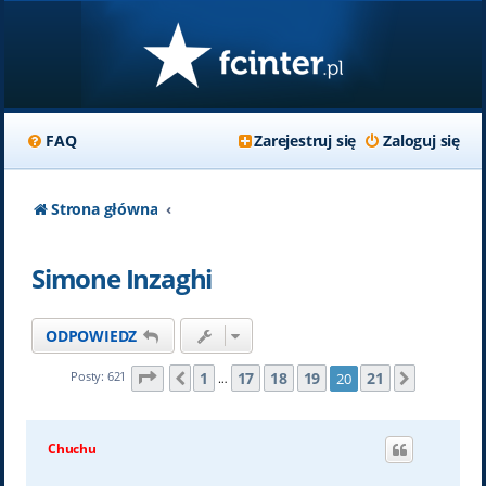
FAQ
Zarejestruj się
Zaloguj się
Strona główna
Simone Inzaghi
ODPOWIEDZ
Strona
20
z
21
1
17
18
19
21
Posty: 621
20
Poprzednia
Następn
…
Chuchu