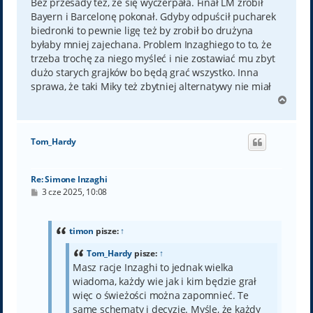
Bez przesady też, że się wyczerpała. Finał LM zrobił
Bayern i Barcelonę pokonał. Gdyby odpuścił pucharek
biedronki to pewnie ligę też by zrobił bo drużyna
byłaby mniej zajechana. Problem Inzaghiego to to, że
trzeba trochę za niego myśleć i nie zostawiać mu zbyt
dużo starych grajków bo będą grać wszystko. Inna
sprawa, że taki Miky też zbytniej alternatywy nie miał
N
a
g
ó
Tom_Hardy
r
ę
Re: Simone Inzaghi
P
3 cze 2025, 10:08
o
s
t
timon
pisze:
↑
Tom_Hardy
pisze:
↑
Masz racje Inzaghi to jednak wielka
wiadoma, każdy wie jak i kim będzie grał
więc o świeżości można zapomnieć. Te
same schematy i decyzje. Myślę, że każdy