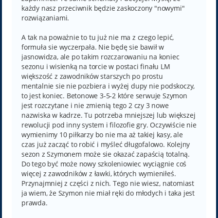
każdy nasz przeciwnik będzie zaskoczony "nowymi"
rozwiązaniami.
A tak na poważnie to tu już nie ma z czego lepić,
formuła sie wyczerpała. Nie będę sie bawił w
jasnowidza, ale po takim rozczarowaniu na koniec
sezonu i wisienką na torcie w postaci finału LM
większość z zawodników starszych po prostu
mentalnie sie nie pozbiera i wyżej dupy nie podskoczy,
to jest koniec. Betonowe 3-5-2 które serwuje Szymon
jest rozczytane i nie zmienią tego 2 czy 3 nowe
nazwiska w kadrze. Tu potrzeba mniejszej lub większej
rewolucji pod inny system i filozofie gry. Oczywiście nie
wymienimy 10 piłkarzy bo nie ma aż takiej kasy, ale
czas już zacząć to robić i myśleć długofalowo. Kolejny
sezon z Szymonem może sie okazać zapaścią totalną.
Do tego być może nowy szkoleniowiec wyciągnie coś
więcej z zawodników z ławki, których wymieniłeś.
Przynajmniej z części z nich. Tego nie wiesz, natomiast
ja wiem, że Szymon nie miał ręki do młodych i taka jest
prawda.