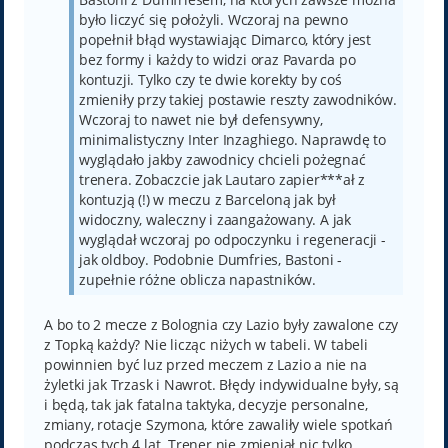
było liczyć się położyli. Wczoraj na pewno
popełnił błąd wystawiając Dimarco, który jest
bez formy i każdy to widzi oraz Pavarda po
kontuzji. Tylko czy te dwie korekty by coś
zmieniły przy takiej postawie reszty zawodników.
Wczoraj to nawet nie był defensywny,
minimalistyczny Inter Inzaghiego. Naprawdę to
wyglądało jakby zawodnicy chcieli pożegnać
trenera. Zobaczcie jak Lautaro zapier***ał z
kontuzją (!) w meczu z Barceloną jak był
widoczny, waleczny i zaangażowany. A jak
wyglądał wczoraj po odpoczynku i regeneracji -
jak oldboy. Podobnie Dumfries, Bastoni -
zupełnie różne oblicza napastników.
A bo to 2 mecze z Bolognia czy Lazio były zawalone czy
z Topką każdy? Nie licząc niżych w tabeli. W tabeli
powinnien być luz przed meczem z Lazio a nie na
żyletki jak Trzask i Nawrot. Błędy indywidualne były, są
i będą, tak jak fatalna taktyka, decyzje personalne,
zmiany, rotacje Szymona, które zawaliły wiele spotkań
podczas tych 4 lat. Trener nie zmieniał nic tylko