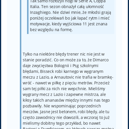
Tak samo rozłożyli nogi w Serie A, Coppa
Italia. Ten sezon obnażył całą ułomność
Inzaghiego. Nie dziwi mnie, że młodsi grają
poniżej oczekiwań bo jak łapać rytm i mieć
motywacje, kiedy wyjściowa 11 jest znana
bez względu na formę.
Tylko na niektóre błędy trener nic nie jest w
stanie poradzić. Co on może za to, że Dimarco
daje zwycięstwa Bolognii i Psg szkolnymi
błędami, Bisseck robi karnego w wygranym
meczu z Lazio, a Arnautovic nie trafia w bramkę-
wróć - nawet w piłkę z pięciu metrów. Przecież
sam tej piłki za nich nie wepchnie. Mieliśmy
wygrany mecz z Lazio i zapewne mistrza, ale
kiksy takich ananasów między innymi nas tego
pozbawiły. Nie wspominając poprzednich
meczów. Jasne jest betonem, robi błędy, ale tu
często zawodnicy nie dowozili, a wczoraj to już
mielismy dobitny tego przykład, bo nawet
Bastoni z Dumfriesem, na których zawsze można