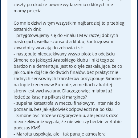
zaszły po drodze pewne wydarzenia o których nie
mamy pojęcia.
Co mnie dziwi w tym wszystkim najbardziej to przebieg
ostatnich dni:
- przygotowujemy się do Finału LM w raczej dobrych
nastrojach, wielka szansa dla klubu, kontuzjowani
zawodnicy wracają do zdrowia i sił
- następuje nieoczekiwany wysyp plotek o odejściu
Simone do jakiegoś Arabskiego klubu i nikt tego za
bardzo nie dementuje. Jest to o tyle zaskakujące, że co
jak co, ale dojście do dwóch finałów, bez praktycznie
żadnych sensownych transferów pozycjonuje Simone
na topie trenerów w Europie, w mediach z każdej
strony jest wychwalany. Dlaczego więc miałby już
lecieć za kasą na piłkarski margines?
- zupełna katastrofa w meczu finałowym, Inter nie do
poznania, bez jakiejkolwiek odpowiedzi na boisku.
- Simone być może w rozgoryczeniu, ale jednak dość
nieoczekiwanie wypala, że nie wie czy bedzie w klubie
podczas KMŚ
- Marotta uspokaja, ale i tak panuje atmosfera