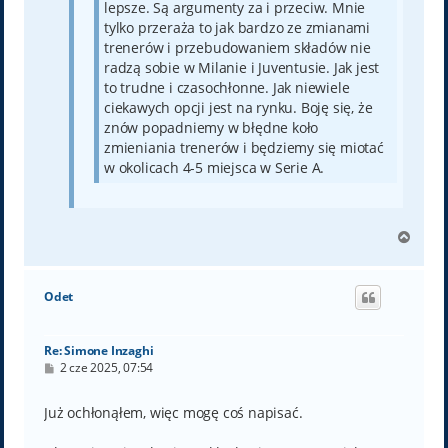
lepsze. Są argumenty za i przeciw. Mnie
tylko przeraża to jak bardzo ze zmianami
trenerów i przebudowaniem składów nie
radzą sobie w Milanie i Juventusie. Jak jest
to trudne i czasochłonne. Jak niewiele
ciekawych opcji jest na rynku. Boję się, że
znów popadniemy w błędne koło
zmieniania trenerów i będziemy się miotać
w okolicach 4-5 miejsca w Serie A.
N
a
g
ó
Odet
r
ę
Re: Simone Inzaghi
P
2 cze 2025, 07:54
o
s
t
Już ochłonąłem, więc mogę coś napisać.