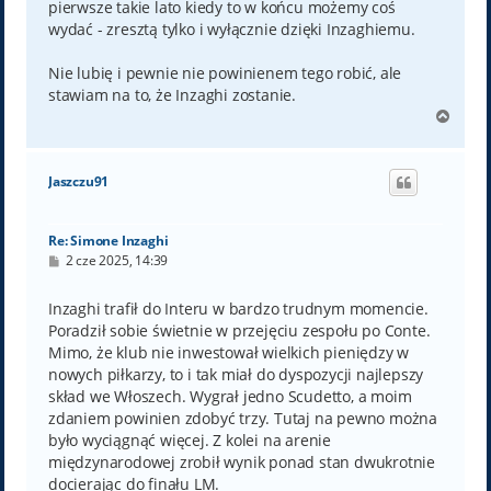
pierwsze takie lato kiedy to w końcu możemy coś
wydać - zresztą tylko i wyłącznie dzięki Inzaghiemu.
Nie lubię i pewnie nie powinienem tego robić, ale
stawiam na to, że Inzaghi zostanie.
N
a
g
ó
Jaszczu91
r
ę
Re: Simone Inzaghi
P
2 cze 2025, 14:39
o
s
t
Inzaghi trafił do Interu w bardzo trudnym momencie.
Poradził sobie świetnie w przejęciu zespołu po Conte.
Mimo, że klub nie inwestował wielkich pieniędzy w
nowych piłkarzy, to i tak miał do dyspozycji najlepszy
skład we Włoszech. Wygrał jedno Scudetto, a moim
zdaniem powinien zdobyć trzy. Tutaj na pewno można
było wyciągnąć więcej. Z kolei na arenie
międzynarodowej zrobił wynik ponad stan dwukrotnie
docierając do finału LM.