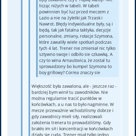
licząc niżych w tabeli. W tabeli
powinnien być luz przed meczem z
Lazio a nie na żyletki jak Trzask i
Nawrot. Błędy indywidualne były, są i
będą, tak jak fatalna taktyka, decyzje
personalne, zmiany, rotacje Szymona,
które zawaliły wiele spotkań podczas
tych 4 lat. Trener nie zmieniał nic tylko
sztywno swoje i odbiło sie czkawką. A
czy to wina Arnautovica, że zostal tu
sprowadzony bo kumpel Szymona to
boy grillowy? Correa znaczy sie
Większość była zawalona, ale - jeszcze raz -
bardziej bym winił tu zawodników. Nie
można regularnie tracić punktów w
końcówkach, a u nas to było nagminne. W
mecze przeważnie wchodzilismy dobrze i
gdy zawodnicy mieli siły, realizowali
założenia trenera to prowadziliśmy. Gdy
brakło im sił i koncentracji w końcówkach
działy się cuda. Trener miał tylko jedno