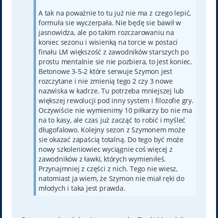
A tak na poważnie to tu już nie ma z czego lepić,
formuła sie wyczerpała. Nie będę sie bawił w
jasnowidza, ale po takim rozczarowaniu na
koniec sezonu i wisienką na torcie w postaci
finału LM większość z zawodników starszych po
prostu mentalnie sie nie pozbiera, to jest koniec.
Betonowe 3-5-2 które serwuje Szymon jest
rozczytane i nie zmienią tego 2 czy 3 nowe
nazwiska w kadrze. Tu potrzeba mniejszej lub
większej rewolucji pod inny system i filozofie gry.
Oczywiście nie wymienimy 10 piłkarzy bo nie ma
na to kasy, ale czas już zacząć to robić i myśleć
długofalowo. Kolejny sezon z Szymonem może
sie okazać zapaścią totalną. Do tego być może
nowy szkoleniowiec wyciągnie coś więcej z
zawodników z ławki, których wymieniłeś.
Przynajmniej z części z nich. Tego nie wiesz,
natomiast ja wiem, że Szymon nie miał ręki do
młodych i taka jest prawda.