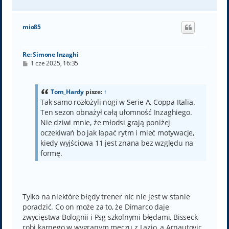
a
g
ó
mio85
r
ę
Re: Simone Inzaghi
P
1 cze 2025, 16:35
o
s
t
Tom_Hardy
pisze:
↑
Tak samo rozłożyli nogi w Serie A, Coppa Italia.
Ten sezon obnażył całą ułomność Inzaghiego.
Nie dziwi mnie, że młodsi grają poniżej
oczekiwań bo jak łapać rytm i mieć motywacje,
kiedy wyjściowa 11 jest znana bez względu na
formę.
Tylko na niektóre błędy trener nic nie jest w stanie
poradzić. Co on może za to, że Dimarco daje
zwycięstwa Bolognii i Psg szkolnymi błędami, Bisseck
robi karnego w wygranym meczu z Lazio, a Arnautovic