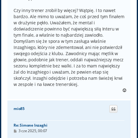
Czy inny trener zrobił by więcej? Wątpię. I to nawet
bardzo. Ale mimo to uważam, że coś przed tym finałem
w drużynie pękło. Uważałem, że mental i
doświadczenie powinno być największą siłą Interu w
tym finale, a właśnie to najbardziej zawiodło.
Domyślam się że spora w tym zasługa właśnie
Inzaghiego, który nie zdementował, ani nie potwierdził
swojego odejścia z klubu. Zawodnicy mając mętlik w
głowie, podobnie jak trener, oddali najważniejszy mecz
sezonu kompletnie bez walki. I za to mam największy
żal do Inzaghiego i uważam, że pewien etap się
skończył. Inzaghi odejdzie i potrzeba nam świeżej krwi
w zespole i na ławce trenerskiej.
N
a
g
ó
mio85
r
ę
Re: Simone Inzaghi
P
3 cze 2025, 00:07
o