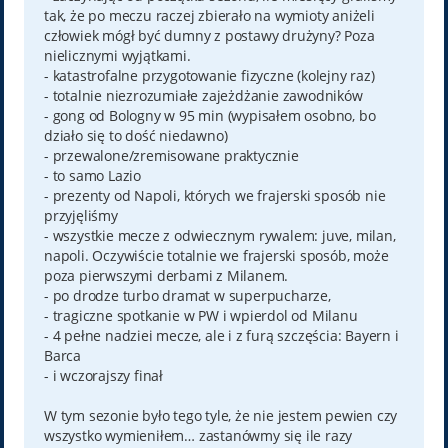
tak, że po meczu raczej zbierało na wymioty aniżeli
człowiek mógł być dumny z postawy drużyny? Poza
nielicznymi wyjątkami.
- katastrofalne przygotowanie fizyczne (kolejny raz)
- totalnie niezrozumiałe zajeżdżanie zawodników
- gong od Bologny w 95 min (wypisałem osobno, bo
działo się to dość niedawno)
- przewalone/zremisowane praktycznie
- to samo Lazio
- prezenty od Napoli, których we frajerski sposób nie
przyjęliśmy
- wszystkie mecze z odwiecznym rywalem: juve, milan,
napoli. Oczywiście totalnie we frajerski sposób, może
poza pierwszymi derbami z Milanem.
- po drodze turbo dramat w superpucharze,
- tragiczne spotkanie w PW i wpierdol od Milanu
- 4 pełne nadziei mecze, ale i z furą szczęścia: Bayern i
Barca
- i wczorajszy finał
W tym sezonie było tego tyle, że nie jestem pewien czy
wszystko wymieniłem… zastanówmy się ile razy