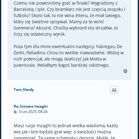
Czemu nie powinniśmy grać w finale? Wygraliśmy z
Barceloną i tyle. Czy bramkarz nie jest częscią zespołu i
futbolu? Skoro tak, to nie wina Interu, że miał takiego,
który się świetnie spisywał. Mamy za to winić
Sommera? Absurd. Choćby wybronił sto strzałów, to
liczy się ostateczny wynik.
Poza tym dla mnie ewentualni następcy: Fabregas, De
Zerbi, Palladino, Chivu to wielkie niewiadome. Widzę w
nich potencjał, ale mogą skończyć jak Motta w
Juventusie. Wolałbym kogoś bardziej solidnego.
N
a
g
ó
Tom_Hardy
r
ę
Re: Simone Inzaghi
P
3 cze 2025, 08:24
o
s
t
Masz racje Inzaghi to jednak wielka wiadoma, każdy
wie jak i kim będzie grał więc o świeżości można
zapomnieć. Te same schematy i decyzje. Myślę, że