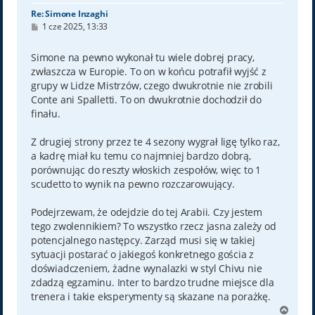
Re: Simone Inzaghi
P
1 cze 2025, 13:33
o
s
t
Simone na pewno wykonał tu wiele dobrej pracy,
zwłaszcza w Europie. To on w końcu potrafił wyjść z
grupy w Lidze Mistrzów, czego dwukrotnie nie zrobili
Conte ani Spalletti. To on dwukrotnie dochodził do
finału.
Z drugiej strony przez te 4 sezony wygrał ligę tylko raz,
a kadrę miał ku temu co najmniej bardzo dobrą,
porównując do reszty włoskich zespołów, więc to 1
scudetto to wynik na pewno rozczarowujący.
Podejrzewam, że odejdzie do tej Arabii. Czy jestem
tego zwolennikiem? To wszystko rzecz jasna zależy od
potencjalnego następcy. Zarząd musi się w takiej
sytuacji postarać o jakiegoś konkretnego gościa z
doświadczeniem, żadne wynalazki w styl Chivu nie
zdadzą egzaminu. Inter to bardzo trudne miejsce dla
trenera i takie eksperymenty są skazane na porażkę.
N