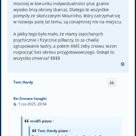
mocniej w kierunku indywidualności plus granie
wysoko linią obrony (barca). Dlatego te wszystkie
pomysły ze skończonym Mourinho, który zatrzymał się
w rozwoju parę lat temu, są conajmniej nie na miejscu.
A jakby tego było mało, że mamy zajechanych
psychicznie i fizycznie piłkarzy, to za chwilę
zgrupowanie kadry, a potem KMŚ żeby znowu sezon
rozpocząć bez okresu przygotowawczego. Dokąd to
wszystko zmierza? $$$$
N
a
g
ó
Tom_Hardy
r
ę
Re: Simone Inzaghi
P
1 cze 2025, 20:54
o
s
t
mio85
pisze:
↑
Tom_Hardy
pisze:
↑