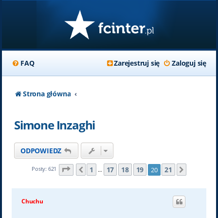
FAQ
Zarejestruj się
Zaloguj się
Strona główna
Simone Inzaghi
ODPOWIEDZ
Strona
20
z
21
1
17
18
19
21
Posty: 621
20
Poprzednia
Następn
…
Chuchu