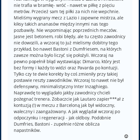
nie trafia w bramkę- wróć - nawet w piłkę z pięciu
metrów. Przecież sam tej piłki za nich nie wepchnie.
Mieliśmy wygrany mecz z Lazio i zapewne mistrza, ale
kiksy takich ananasów między innymi nas tego
pozbawiły. Nie wspominając poprzednich meczów.
Jasne jest betonem, robi błędy, ale tu często zawodnicy
nie dowozili, a wczoraj to już mielismy dobitny tego
przykład, bo nawet Bastoni z Dumfriesem, na których
zawsze można było liczyć się położyli. Wczoraj na
pewno popełnił błąd wystawiając Dimarco, który jest
bez formy i każdy to widzi oraz Pavarda po kontuzji.
Tylko czy te dwie korekty by coś zmieniły przy takiej
postawie reszty zawodników. Wczoraj to nawet nie był
defensywny, minimalistyczny Inter Inzaghiego.
Naprawdę to wyglądało jakby zawodnicy chcieli
pożegnać trenera. Zobaczcie jak Lautaro zapier***ał z
kontuzją (!) w meczu z Barceloną jak był widoczny,
waleczny i zaangażowany. A jak wyglądał wczoraj po
odpoczynku i regeneracji - jak oldboy. Podobnie
Dumfries, Bastoni - zupełnie różne oblicza
napastników.
N