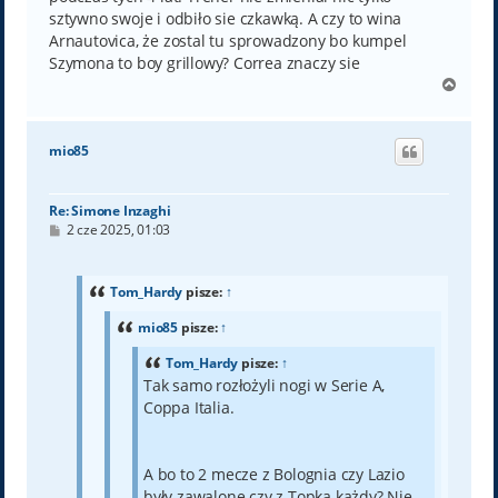
sztywno swoje i odbiło sie czkawką. A czy to wina
Arnautovica, że zostal tu sprowadzony bo kumpel
Szymona to boy grillowy? Correa znaczy sie
N
a
g
ó
mio85
r
ę
Re: Simone Inzaghi
P
2 cze 2025, 01:03
o
s
t
Tom_Hardy
pisze:
↑
mio85
pisze:
↑
Tom_Hardy
pisze:
↑
Tak samo rozłożyli nogi w Serie A,
Coppa Italia.
A bo to 2 mecze z Bolognia czy Lazio
były zawalone czy z Topką każdy? Nie