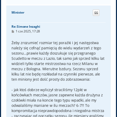
a
g
ó
Minister
r
ę
Re: Simone Inzaghi
P
1 cze 2025, 17:28
o
s
t
Żeby zrozumieć rozmiar tej porażki i jej następstwa
należy się cofnąć pamięcią do wielu wydarzeń z tego
sezonu…prawie każdy doszukuje się przegranego
Scudetto w meczu z Lazio, tak samo jak sprzed kilku lat
widzieli tylko starte mistrzostwa na rzecz Milanu w
meczu z Bologna. Wierutne bzdury. Sezonu sprzed
kilku lat nie będę rozkładał na czynniki pierwsze, ale
ten miniony jest dość prosty do zobrazowania:
- jak ktoś dobrze wyliczył straciliśmy 12pkt w
końcówkach meczów, jasne zapewne każda drużyna z
czołówki miała na koncie tego typu wpadki, ale my
odwalaliśmy maniane w ilu meczach? 6-7?! To
kompromitacja nieprawdopodobna i niegodna mistrza
- zaczynając od początku sezonu, ile miesięcy graliśmy