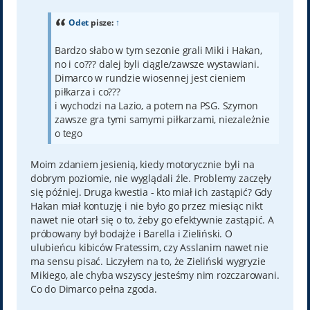
s
t
Odet
pisze:
↑
Bardzo słabo w tym sezonie grali Miki i Hakan,
no i co??? dalej byli ciągle/zawsze wystawiani.
Dimarco w rundzie wiosennej jest cieniem
piłkarza i co???
i wychodzi na Lazio, a potem na PSG. Szymon
zawsze gra tymi samymi piłkarzami, niezależnie
o tego
Moim zdaniem jesienią, kiedy motorycznie byli na
dobrym poziomie, nie wyglądali źle. Problemy zaczęły
się później. Druga kwestia - kto miał ich zastąpić? Gdy
Hakan miał kontuzję i nie było go przez miesiąc nikt
nawet nie otarł się o to, żeby go efektywnie zastąpić. A
próbowany był bodajże i Barella i Zieliński. O
ulubieńcu kibiców Fratessim, czy Asslanim nawet nie
ma sensu pisać. Liczyłem na to, że Zieliński wygryzie
Mikiego, ale chyba wszyscy jesteśmy nim rozczarowani.
Co do Dimarco pełna zgoda.