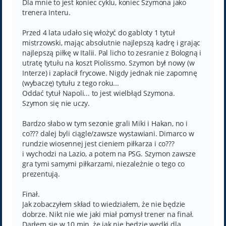
Dla mnie to jest koniec cyklu, koniec Szymona jako
trenera Interu.
Przed 4 lata udało się włożyć do gabloty 1 tytuł
mistrzowski, mając absolutnie najlepszą kadrę i grając
najlepszą piłkę w Italii. Pal licho to zesranie z Bologną i
utratę tytułu na koszt Piolissmo. Szymon był nowy (w
Interze) i zapłacił frycowe. Nigdy jednak nie zapomnę
(wybaczę) tytułu z tego roku...
Oddać tytuł Napoli... to jest wielbłąd Szymona.
Szymon się nie uczy.
Bardzo słabo w tym sezonie grali Miki i Hakan, no i
co??? dalej byli ciągle/zawsze wystawiani. Dimarco w
rundzie wiosennej jest cieniem piłkarza i co???
i wychodzi na Lazio, a potem na PSG. Szymon zawsze
gra tymi samymi piłkarzami, niezależnie o tego co
prezentują.
Finał.
Jak zobaczyłem skład to wiedziałem, że nie będzie
dobrze. Nikt nie wie jaki miał pomysł trener na finał.
Darłem się w 10 min, że jak nie będzie wędki dla