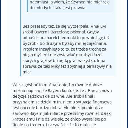
natomiast ja wiem, że Szymon nie miał ręki
do młodych i taka jest prawda.
Bez przesady też, że się wyczerpała. Finał LM
zrobił Bayern i Barcelonę pokonał. Gdyby
odpuścił pucharek biedronki to pewnie ligę też
by zrobił bo drużyna byłaby mniej zajechana.
Problem Inzaghiego to to, że trzeba trochę za
niego myśleć i nie zostawiać mu zbyt dużo
starych grajków bo będą grać wszystko. Inna
sprawa, że taki Miky też zbytniej alternatywy nie
miał
Wiesz gdybać to można sobie, bo równie dobrze
można napisać, że Bayern kontuzje, że z Barca znowu
decyzje sędziowskie dziwne. Ale zrobił finał i
przyznalem ze dzięki m.in. niemu sytuacja finansowa
jest obecnie bardzo dobra. Ale nie zapominaj, że
zarówno Bayern jak i Barce prześliśmy również dzięki
Frattesiemu i nie dziwie sie, że chłop wysrał sie po
finale na trenera. I oczywiście, że formuła sie