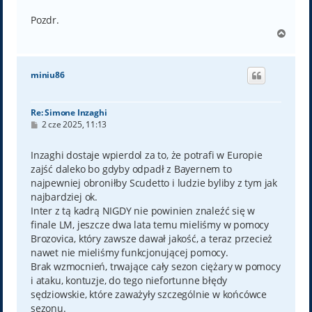
Pozdr.
N
a
g
ó
miniu86
r
ę
Re: Simone Inzaghi
P
2 cze 2025, 11:13
o
s
t
Inzaghi dostaje wpierdol za to, że potrafi w Europie
zajść daleko bo gdyby odpadł z Bayernem to
najpewniej obroniłby Scudetto i ludzie byliby z tym jak
najbardziej ok.
Inter z tą kadrą NIGDY nie powinien znaleźć się w
finale LM, jeszcze dwa lata temu mieliśmy w pomocy
Brozovica, który zawsze dawał jakość, a teraz przecież
nawet nie mieliśmy funkcjonującej pomocy.
Brak wzmocnień, trwające cały sezon ciężary w pomocy
i ataku, kontuzje, do tego niefortunne błędy
sędziowskie, które zaważyły szczególnie w końcówce
sezonu.