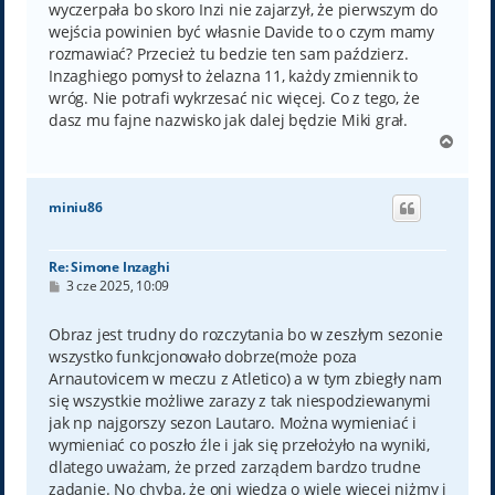
wyczerpała bo skoro Inzi nie zajarzył, że pierwszym do
wejścia powinien być własnie Davide to o czym mamy
rozmawiać? Przecież tu bedzie ten sam paździerz.
Inzaghiego pomysł to żelazna 11, każdy zmiennik to
wróg. Nie potrafi wykrzesać nic więcej. Co z tego, że
dasz mu fajne nazwisko jak dalej będzie Miki grał.
N
a
g
ó
miniu86
r
ę
Re: Simone Inzaghi
P
3 cze 2025, 10:09
o
s
t
Obraz jest trudny do rozczytania bo w zeszłym sezonie
wszystko funkcjonowało dobrze(może poza
Arnautovicem w meczu z Atletico) a w tym zbiegły nam
się wszystkie możliwe zarazy z tak niespodziewanymi
jak np najgorszy sezon Lautaro. Można wymieniać i
wymieniać co poszło źle i jak się przełożyło na wyniki,
dlatego uważam, że przed zarządem bardzo trudne
zadanie. No chyba, że oni wiedzą o wiele więcej niżmy i