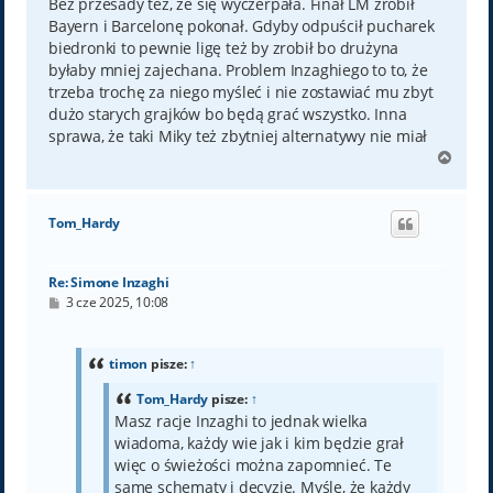
Bez przesady też, że się wyczerpała. Finał LM zrobił
Bayern i Barcelonę pokonał. Gdyby odpuścił pucharek
biedronki to pewnie ligę też by zrobił bo drużyna
byłaby mniej zajechana. Problem Inzaghiego to to, że
trzeba trochę za niego myśleć i nie zostawiać mu zbyt
dużo starych grajków bo będą grać wszystko. Inna
sprawa, że taki Miky też zbytniej alternatywy nie miał
N
a
g
ó
Tom_Hardy
r
ę
Re: Simone Inzaghi
P
3 cze 2025, 10:08
o
s
t
timon
pisze:
↑
Tom_Hardy
pisze:
↑
Masz racje Inzaghi to jednak wielka
wiadoma, każdy wie jak i kim będzie grał
więc o świeżości można zapomnieć. Te
same schematy i decyzje. Myślę, że każdy