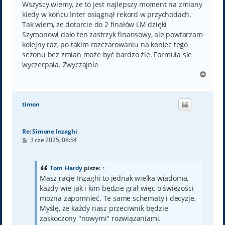
Wszyscy wiemy, że to jest najlepszy moment na zmiany
kiedy w końcu Inter osiągnął rekord w przychodach.
Tak wiem, że dotarcie do 2 finałów LM dzięki
Szymonowi dało ten zastrzyk finansowy, ale powtarzam
kolejny raz, po takim rozczarowaniu na koniec tego
sezonu bez zmian może być bardzo źle. Formuła sie
wyczerpała. Zwyczajnie
N
a
g
ó
timon
r
ę
Re: Simone Inzaghi
P
3 cze 2025, 08:54
o
s
t
Tom_Hardy
pisze:
↑
Masz racje Inzaghi to jednak wielka wiadoma,
każdy wie jak i kim będzie grał więc o świeżości
można zapomnieć. Te same schematy i decyzje.
Myślę, że każdy nasz przeciwnik będzie
zaskoczony "nowymi" rozwiązaniami.