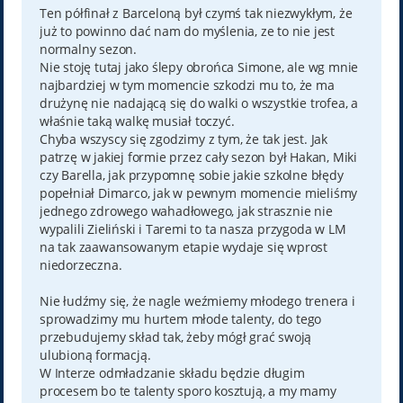
Ten półfinał z Barceloną był czymś tak niezwykłym, że
już to powinno dać nam do myślenia, ze to nie jest
normalny sezon.
Nie stoję tutaj jako ślepy obrońca Simone, ale wg mnie
najbardziej w tym momencie szkodzi mu to, że ma
drużynę nie nadającą się do walki o wszystkie trofea, a
właśnie taką walkę musiał toczyć.
Chyba wszyscy się zgodzimy z tym, że tak jest. Jak
patrzę w jakiej formie przez cały sezon był Hakan, Miki
czy Barella, jak przypomnę sobie jakie szkolne błędy
popełniał Dimarco, jak w pewnym momencie mieliśmy
jednego zdrowego wahadłowego, jak strasznie nie
wypalili Zieliński i Taremi to ta nasza przygoda w LM
na tak zaawansowanym etapie wydaje się wprost
niedorzeczna.
Nie łudźmy się, że nagle weźmiemy młodego trenera i
sprowadzimy mu hurtem młode talenty, do tego
przebudujemy skład tak, żeby mógł grać swoją
ulubioną formacją.
W Interze odmładzanie składu będzie długim
procesem bo te talenty sporo kosztują, a my mamy