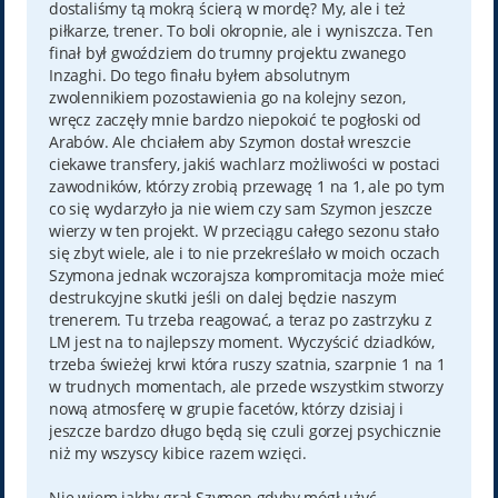
dostaliśmy tą mokrą ścierą w mordę? My, ale i też
piłkarze, trener. To boli okropnie, ale i wyniszcza. Ten
finał był gwoździem do trumny projektu zwanego
Inzaghi. Do tego finału byłem absolutnym
zwolennikiem pozostawienia go na kolejny sezon,
wręcz zaczęły mnie bardzo niepokoić te pogłoski od
Arabów. Ale chciałem aby Szymon dostał wreszcie
ciekawe transfery, jakiś wachlarz możliwości w postaci
zawodników, którzy zrobią przewagę 1 na 1, ale po tym
co się wydarzyło ja nie wiem czy sam Szymon jeszcze
wierzy w ten projekt. W przeciągu całego sezonu stało
się zbyt wiele, ale i to nie przekreślało w moich oczach
Szymona jednak wczorajsza kompromitacja może mieć
destrukcyjne skutki jeśli on dalej będzie naszym
trenerem. Tu trzeba reagować, a teraz po zastrzyku z
LM jest na to najlepszy moment. Wyczyścić dziadków,
trzeba świeżej krwi która ruszy szatnia, szarpnie 1 na 1
w trudnych momentach, ale przede wszystkim stworzy
nową atmosferę w grupie facetów, którzy dzisiaj i
jeszcze bardzo długo będą się czuli gorzej psychicznie
niż my wszyscy kibice razem wzięci.
Nie wiem jakby grał Szymon gdyby mógł użyć