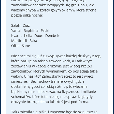
zawodników charakteryzujących się gra 1 na 1, ale
widzimy chyba wszyscy gołym okiem w którą stronę
poszła piłka nożna:
Salah- Diaz
Yamal- Raphinia- Pedri
Kvaracchelia- Doue- Dembele
Martinelli- Saka
Olise- Sane
Nie chce mi się już tu wypisywać każdej drużyny z top,
która bazuje na takich zawodnikach, a i tak w tym
zestawieniu w każdej drużynie jest więcej niż 2-3
zawodników, których wymieniłem, co posiadają takie
walory. U nas kto? Zalewski? Przecież to jest wręcz
śmieszne… Bez ruchów transferowych gdzie
dostaniemy gości co robią różnicę, to wiecznie
będziemy musieli bazować na fizyczności i milionie
schematów, które totalnie się nie sprawdzają gdy
drużynie brakuje tlenu lub ktoś jest pod forma.
Tak zmieniła się piłka, i zapewne będzie szła jeszcze