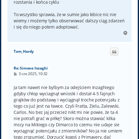
rozstania i końca cyklu
To wszystko sprawia, że w sumie jako kibice nic nie
wiemy i możemy tylko obserwować dalszy ciąg zdarzeń
i się do niego potem adoptować.
N
a
g
ó
Tom_Hardy
r
ę
Re: Simone Inzaghi
P
3 cze 2025, 10:32
o
s
t
Ja tam nawet nie bylbym za odejściem Inzaghiego
gdyby chłop wyciagnął wnioski i dostał 4-5 fajnych
grajków do podstawy i wyciągnął troche potencjału z
tego co już jest na ławce. Czyli Fratta, Zielu, Zalewski,
Carlos. No bez jaj przecież nikt mi nie powie, że ta 4
nie potrafi grać w piłkę? Skoro można stawiać kilka
mscy na Mikiego czy Dimarco to czemu nie udaje sie
wyciągnąć potencjału z zmienników? No ja nie umiem
tego zrozumieć. Dorzucić kogoś z Primavery, dać