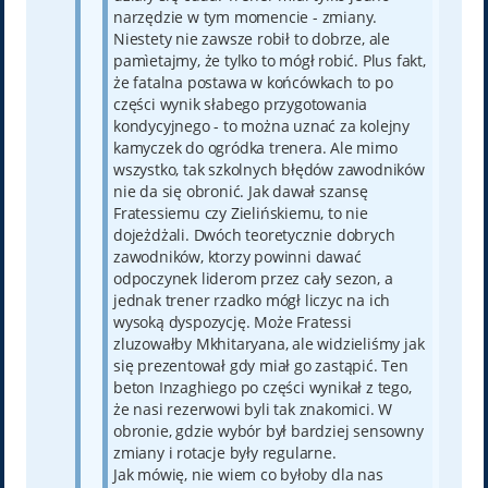
narzędzie w tym momencie - zmiany.
Niestety nie zawsze robił to dobrze, ale
pamìetajmy, że tylko to mógł robić. Plus fakt,
że fatalna postawa w końcówkach to po
części wynik słabego przygotowania
kondycyjnego - to można uznać za kolejny
kamyczek do ogródka trenera. Ale mimo
wszystko, tak szkolnych błędów zawodników
nie da się obronić. Jak dawał szansę
Fratessiemu czy Zielińskiemu, to nie
dojeżdżali. Dwóch teoretycznie dobrych
zawodników, ktorzy powinni dawać
odpoczynek liderom przez cały sezon, a
jednak trener rzadko mógł liczyc na ich
wysoką dyspozycję. Może Fratessi
zluzowałby Mkhitaryana, ale widzieliśmy jak
się prezentował gdy miał go zastąpić. Ten
beton Inzaghiego po części wynikał z tego,
że nasi rezerwowi byli tak znakomici. W
obronie, gdzie wybór był bardziej sensowny
zmiany i rotacje były regularne.
Jak mówię, nie wiem co byłoby dla nas