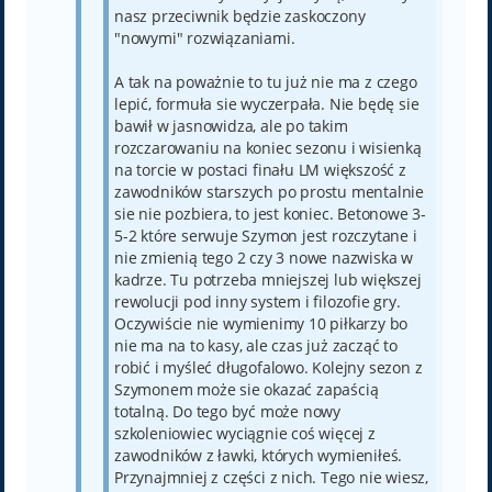
nasz przeciwnik będzie zaskoczony
"nowymi" rozwiązaniami.
A tak na poważnie to tu już nie ma z czego
lepić, formuła sie wyczerpała. Nie będę sie
bawił w jasnowidza, ale po takim
rozczarowaniu na koniec sezonu i wisienką
na torcie w postaci finału LM większość z
zawodników starszych po prostu mentalnie
sie nie pozbiera, to jest koniec. Betonowe 3-
5-2 które serwuje Szymon jest rozczytane i
nie zmienią tego 2 czy 3 nowe nazwiska w
kadrze. Tu potrzeba mniejszej lub większej
rewolucji pod inny system i filozofie gry.
Oczywiście nie wymienimy 10 piłkarzy bo
nie ma na to kasy, ale czas już zacząć to
robić i myśleć długofalowo. Kolejny sezon z
Szymonem może sie okazać zapaścią
totalną. Do tego być może nowy
szkoleniowiec wyciągnie coś więcej z
zawodników z ławki, których wymieniłeś.
Przynajmniej z części z nich. Tego nie wiesz,