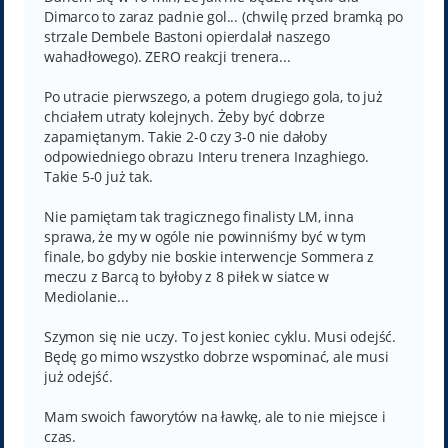
Dimarco to zaraz padnie gol... (chwilę przed bramką po
strzale Dembele Bastoni opierdalał naszego
wahadłowego). ZERO reakcji trenera...
Po utracie pierwszego, a potem drugiego gola, to już
chciałem utraty kolejnych. Żeby być dobrze
zapamiętanym. Takie 2-0 czy 3-0 nie dałoby
odpowiedniego obrazu Interu trenera Inzaghiego.
Takie 5-0 już tak.
Nie pamiętam tak tragicznego finalisty LM, inna
sprawa, że my w ogóle nie powinniśmy być w tym
finale, bo gdyby nie boskie interwencje Sommera z
meczu z Barcą to byłoby z 8 piłek w siatce w
Mediolanie...
Szymon się nie uczy. To jest koniec cyklu. Musi odejść.
Będę go mimo wszystko dobrze wspominać, ale musi
już odejść.
Mam swoich faworytów na ławkę, ale to nie miejsce i
czas.