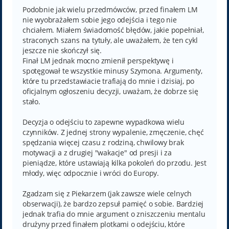
s
t
Podobnie jak wielu przedmówców, przed finałem LM
nie wyobrażałem sobie jego odejścia i tego nie
chciałem. Miałem świadomość błędów, jakie popełniał,
straconych szans na tytuły, ale uważałem, że ten cykl
jeszcze nie skończył się.
Finał LM jednak mocno zmienił perspektywę i
spotęgował te wszystkie minusy Szymona. Argumenty,
które tu przedstawiacie trafiają do mnie i dzisiaj, po
oficjalnym ogłoszeniu decyzji, uważam, że dobrze się
stało.
Decyzja o odejściu to zapewne wypadkowa wielu
czynników. Z jednej strony wypalenie, zmęczenie, chęć
spędzania więcej czasu z rodziną, chwilowy brak
motywacji a z drugiej "wakacje" od presji i za
pieniądze, które ustawiają kilka pokoleń do przodu. Jest
młody, więc odpocznie i wróci do Europy.
Zgadzam się z Piekarzem (jak zawsze wiele celnych
obserwacji), że bardzo zepsuł pamięć o sobie. Bardziej
jednak trafia do mnie argument o zniszczeniu mentalu
drużyny przed finałem plotkami o odejściu, które