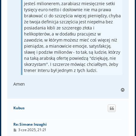
jesteś milionerem, zarabiasz miesięcznie setki
tysięcy euro netto i dosłownie nie ma prawa
brakować ci do szczęścia więcej pieniędzy, chyba
że twoja definicja szczęścia jest niepełna bez
posiadania kibli ze szczerego złota i
helikopterów, a w dodatku pracujesz w
zawodzie, w którym możesz mieć coś więcej niż
pieniądze, a mianowicie emocje, satysfakcję,
sławę i podziw milionów - to tak, są ludzie, którzy
na taką arabską ofertę powiedzą "dziękuję, nie
skorzystam". I szczerze mówiąc chciałbym, żeby
trener Interu był jednym z tych ludzi.
Amen
N
a
g
ó
Kubus
r
ę
Re: Simone Inzaghi
P
3 cze 2025, 21:21
o