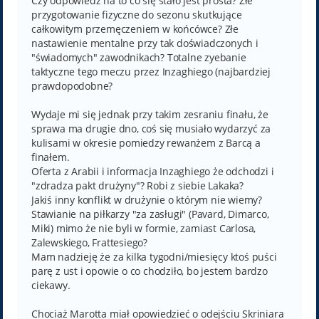
Czy odpowiedź na to co się stało jest prosta? Złe
przygotowanie fizyczne do sezonu skutkujące
całkowitym przemęczeniem w końcówce? Złe
nastawienie mentalne przy tak doświadczonych i
"świadomych" zawodnikach? Totalne zyebanie
taktyczne tego meczu przez Inzaghiego (najbardziej
prawdopodobne?
Wydaje mi się jednak przy takim zesraniu finału, że
sprawa ma drugie dno, coś się musiało wydarzyć za
kulisami w okresie pomiedzy rewanżem z Barcą a
finałem.
Oferta z Arabii i informacja Inzaghiego że odchodzi i
"zdradza pakt drużyny"? Robi z siebie Lakaka?
Jakiś inny konflikt w drużynie o którym nie wiemy?
Stawianie na piłkarzy "za zasługi" (Pavard, Dimarco,
Miki) mimo że nie byli w formie, zamiast Carlosa,
Zalewskiego, Frattesiego?
Mam nadzieję że za kilka tygodni/miesięcy ktoś puści
parę z ust i opowie o co chodziło, bo jestem bardzo
ciekawy.
Chociaż Marotta miał opowiedzieć o odejściu Skriniara