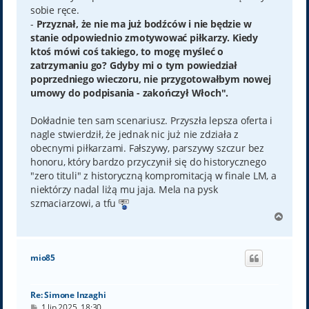
sobie ręce.
-
Przyznał, że nie ma już bodźców i nie będzie w
stanie odpowiednio zmotywować piłkarzy. Kiedy
ktoś mówi coś takiego, to mogę myśleć o
zatrzymaniu go? Gdyby mi o tym powiedział
poprzedniego wieczoru, nie przygotowałbym nowej
umowy do podpisania - zakończył Włoch".
Dokładnie ten sam scenariusz. Przyszła lepsza oferta i
nagle stwierdził, że jednak nic już nie zdziała z
obecnymi piłkarzami. Fałszywy, parszywy szczur bez
honoru, który bardzo przyczynił się do historycznego
"zero tituli" z historyczną kompromitacją w finale LM, a
niektórzy nadal liżą mu jaja. Mela na pysk
szmaciarzowi, a tfu
N
a
g
ó
mio85
r
ę
Re: Simone Inzaghi
P
1 lip 2025, 18:30