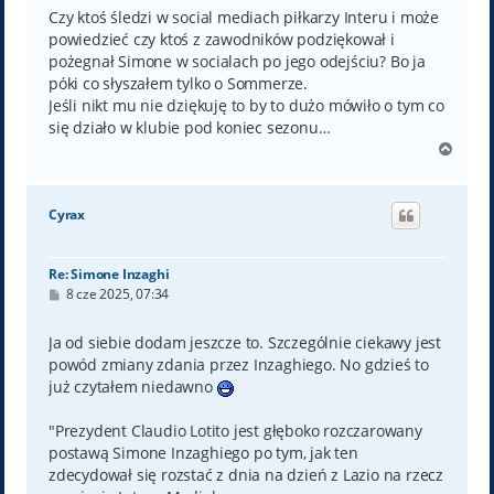
t
Czy ktoś śledzi w social mediach piłkarzy Interu i może
powiedzieć czy ktoś z zawodników podziękował i
pożegnał Simone w socialach po jego odejściu? Bo ja
póki co słyszałem tylko o Sommerze.
Jeśli nikt mu nie dziękuję to by to dużo mówiło o tym co
się działo w klubie pod koniec sezonu…
N
a
g
ó
Cyrax
r
ę
Re: Simone Inzaghi
P
8 cze 2025, 07:34
o
s
t
Ja od siebie dodam jeszcze to. Szczególnie ciekawy jest
powód zmiany zdania przez Inzaghiego. No gdzieś to
już czytałem niedawno
"Prezydent Claudio Lotito jest głęboko rozczarowany
postawą Simone Inzaghiego po tym, jak ten
zdecydował się rozstać z dnia na dzień z Lazio na rzecz