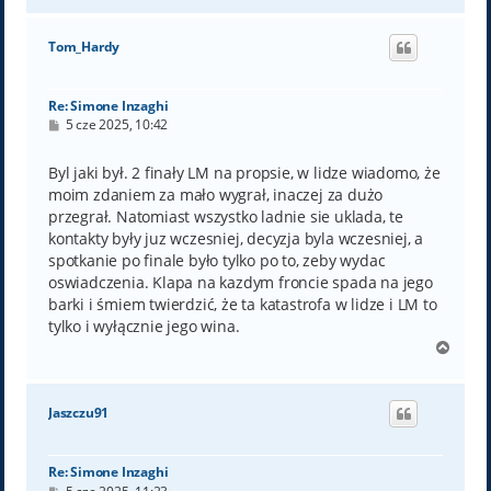
g
ó
Tom_Hardy
r
ę
Re: Simone Inzaghi
P
5 cze 2025, 10:42
o
s
t
Byl jaki był. 2 finały LM na propsie, w lidze wiadomo, że
moim zdaniem za mało wygrał, inaczej za dużo
przegrał. Natomiast wszystko ladnie sie uklada, te
kontakty były juz wczesniej, decyzja byla wczesniej, a
spotkanie po finale było tylko po to, zeby wydac
oswiadczenia. Klapa na kazdym froncie spada na jego
barki i śmiem twierdzić, że ta katastrofa w lidze i LM to
tylko i wyłącznie jego wina.
N
a
g
ó
Jaszczu91
r
ę
Re: Simone Inzaghi
P