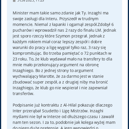
5 cze 2025, 11:23
o
s
t
Minister mam takie samo zdanie jak Ty. Inzaghi ma
swoje zasługi dla Interu. Przyszedł w trudnym
momencie. Niemal z łapanki i ogarnął zespół.Zdobył 6
pucharów i wprowadził nas 2 razy do finału LM. Jednak
jest sporo rzeczy które Szymon przegrał. Jednak z
każdym rokiem miał coraz lepszy zespół i dobre
warunki do pracy a ligę wygrał tylko raz, 3 razy się
kompromitując. Bo trzeba pamiętać o 72 punktach w
23 roku. To, że klub wydawał mało na transfery to dla
mnie mało przekonujący argument na obronę
Inzaghiego. Bo z jednej strony to argument
wychwalający Marotte, że za darmo jest w stanie
zbudować super zespół, a z drugiej niby ma bronić
Inzaghiego, że klub go nie wspierał i nie zapewniał
transferów.
Podpisanie już kontraktu z Al-Hilal pokazuje dlaczego
Inter przerąbał Scudetto i Ligę Mistrzów. Inzaghi
myślami nie był w Interze od dłuższego czasu i zawalił
nam ten sezon. I za to, podobnie jak kolega wyżej mam
do niego duże pretensje. A jego wypowiedzi o