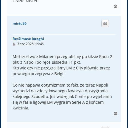
Grazie Mister
N
a
g
ó
miniu86
r
ę
Re: Simone Inzaghi
P
3 cze 2025, 19:46
o
s
t
Mistrzostwo z Milanem przegraliśmy po kiksie Radu 2
pkt, z Napoli po ręce Bissecka i 1 pkt.
Kto wie czy nie przegraliśmy LM z City głównie przez
pewnego przegrywa z Belgii.
Co nie napawa optymizmem to fakt, że teraz Napoli
wychodzi na zdecydowanego faworyta do wygrania
kolejnego Scudetto. Już widzę jak Conte po wyjebaniu
się w fazie ligowej LM wygra im Serie A z końcem
kwietnia.
N
a
g
ó