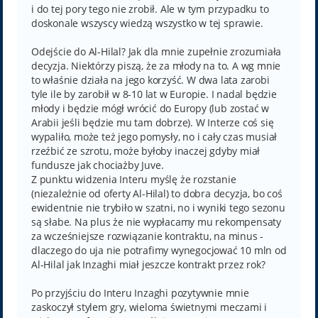
i do tej pory tego nie zrobił. Ale w tym przypadku to
doskonale wszyscy wiedzą wszystko w tej sprawie.
Odejście do Al-Hilal? Jak dla mnie zupełnie zrozumiała
decyzja. Niektórzy piszą, że za młody na to. A wg mnie
to właśnie działa na jego korzyść. W dwa lata zarobi
tyle ile by zarobił w 8-10 lat w Europie. I nadal będzie
młody i będzie mógł wrócić do Europy (lub zostać w
Arabii jeśli będzie mu tam dobrze). W Interze coś się
wypaliło, może też jego pomysły, no i cały czas musiał
rzeźbić ze szrotu, może byłoby inaczej gdyby miał
fundusze jak chociażby Juve.
Z punktu widzenia Interu myślę że rozstanie
(niezależnie od oferty Al-Hilal) to dobra decyzja, bo coś
ewidentnie nie trybiło w szatni, no i wyniki tego sezonu
są słabe. Na plus że nie wypłacamy mu rekompensaty
za wcześniejsze rozwiązanie kontraktu, na minus -
dlaczego do uja nie potrafimy wynegocjować 10 mln od
Al-Hilal jak Inzaghi miał jeszcze kontrakt przez rok?
Po przyjściu do Interu Inzaghi pozytywnie mnie
zaskoczył stylem gry, wieloma świetnymi meczami i