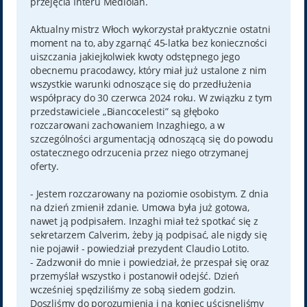
przejęcia Interu Mediolan.
Aktualny mistrz Włoch wykorzystał praktycznie ostatni
moment na to, aby zgarnąć 45-latka bez konieczności
uiszczania jakiejkolwiek kwoty odstępnego jego
obecnemu pracodawcy, który miał już ustalone z nim
wszystkie warunki odnoszące się do przedłużenia
współpracy do 30 czerwca 2024 roku. W związku z tym
przedstawiciele „Biancocelesti” są głęboko
rozczarowani zachowaniem Inzaghiego, a w
szczególności argumentacją odnoszącą się do powodu
ostatecznego odrzucenia przez niego otrzymanej
oferty.
- Jestem rozczarowany na poziomie osobistym. Z dnia
na dzień zmienił zdanie. Umowa była już gotowa,
nawet ją podpisałem. Inzaghi miał też spotkać się z
sekretarzem Calverim, żeby ją podpisać, ale nigdy się
nie pojawił - powiedział prezydent Claudio Lotito.
- Zadzwonił do mnie i powiedział, że przespał się oraz
przemyślał wszystko i postanowił odejść. Dzień
wcześniej spędziliśmy ze sobą siedem godzin.
Doszliśmy do porozumienia i na koniec uścisnęliśmy