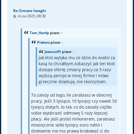
ę
Re: Simone Inzaghi
P
4 cze 2025, 08:30
o
s
t
Tom_Hardy
pisze:
↑
Piekarz
pisze:
↑
Jaszczu91
pisze:
↑
Jak ktoś wytyka mu ze idzie do Arabii za
kasą to chciałbym zobaczyć jak ten ktoś
dostaje ofertę zmiany pracy za 5 razy
wyższą pensje w innej firmie i mówi
grzecznie dziękuję, nie skorzystam.
To zależy od tego, ile zarabiasz w obecnej
pracy. Jeśli 3 tysiące, 10 tysięcy czy nawet 50
tysięcy złotych, to tak, co do zasady ciężko
sobie wyobrazić odmowę 5 razy lepszej
płacy. Ale jeśli jesteś milionerem, zarabiasz
miesięcznie setki tysięcy euro netto i
dosłownie nie ma prawa brakować ci do