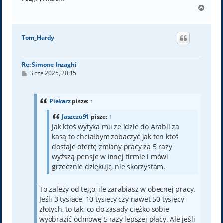
N
a
g
ó
Tom_Hardy
r
ę
Re: Simone Inzaghi
P
3 cze 2025, 20:15
o
s
t
Piekarz
pisze:
↑
Jaszczu91
pisze:
↑
Jak ktoś wytyka mu ze idzie do Arabii za
kasą to chciałbym zobaczyć jak ten ktoś
dostaje ofertę zmiany pracy za 5 razy
wyższą pensje w innej firmie i mówi
grzecznie dziękuję, nie skorzystam.
To zależy od tego, ile zarabiasz w obecnej pracy.
Jeśli 3 tysiące, 10 tysięcy czy nawet 50 tysięcy
złotych, to tak, co do zasady ciężko sobie
wyobrazić odmowę 5 razy lepszej płacy. Ale jeśli