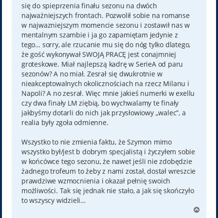
się do spieprzenia finału sezonu na dwóch
najważniejszych frontach. Pozwolił sobie na romanse
w najwazniejszym momencie sezonu i zostawił nas w
mentalnym szambie i ja go zapamiętam jedynie z
tego… sorry, ale rzucanie mu się do nóg tylko dlatego,
że gość wykonywał SWOJĄ PRACĘ jest conajmniej
groteskowe. Miał najlepszą kadrę w SerieA od paru
sezonów? A no miał. Zesrał się dwukrotnie w
nieakceptowalnych okolicznościach na rzecz Milanu i
Napoli? A no zesrał. Więc mnie jakieś numerki w exellu
czy dwa finały LM ziębią, bo wychwalamy te finały
jakbyśmy dotarli do nich jak przysłowiowy „walec”, a
realia były zgoła odmienne.
Wszystko to nie zmienia faktu, że Szymon mimo
wszystko był/jest b dobrym specjalistą i życzyłem sobie
w końcówce tego sezonu, że nawet jeśli nie zdobędzie
żadnego trofeum to żeby z nami został, dostał wreszcie
prawdziwe wzmocnienia i okazał pełnię swoich
możliwości. Tak się jednak nie stało, a jak się skończyło
to wszyscy widzieli…
N
a