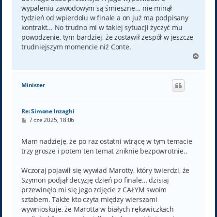
wypaleniu zawodowym są śmieszne... nie minął
tydzień od wpierdolu w finale a on już ma podpisany
kontrakt... No trudno mi w takiej sytuacji życzyć mu
powodzenie, tym bardziej, że zostawił zespół w jeszcze
trudniejszym momencie niż Conte.
N
a
g
ó
Minister
r
ę
Re: Simone Inzaghi
P
7 cze 2025, 18:06
o
s
t
Mam nadzieję, że po raz ostatni wtrącę w tym temacie
trzy grosze i potem ten temat zniknie bezpowrotnie..
Wczoraj pojawił się wywiad Marotty, który twierdzi, że
Szymon podjął decyzję dzień po finale… dzisiaj
przewinęło mi się jego zdjęcie z CAŁYM swoim
sztabem. Także kto czyta między wierszami
wywnioskuje, że Marotta w białych rękawiczkach