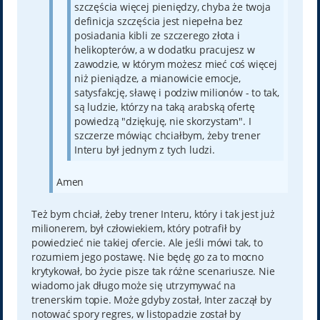
szczęścia więcej pieniędzy, chyba że twoja
definicja szczęścia jest niepełna bez
posiadania kibli ze szczerego złota i
helikopterów, a w dodatku pracujesz w
zawodzie, w którym możesz mieć coś więcej
niż pieniądze, a mianowicie emocje,
satysfakcję, sławę i podziw milionów - to tak,
są ludzie, którzy na taką arabską ofertę
powiedzą "dziękuję, nie skorzystam". I
szczerze mówiąc chciałbym, żeby trener
Interu był jednym z tych ludzi.
Amen
Też bym chciał, żeby trener Interu, który i tak jest już
milionerem, był człowiekiem, który potrafił by
powiedzieć nie takiej ofercie. Ale jeśli mówi tak, to
rozumiem jego postawę. Nie będę go za to mocno
krytykował, bo życie pisze tak różne scenariusze. Nie
wiadomo jak długo może się utrzymywać na
trenerskim topie. Może gdyby został, Inter zaczął by
notować spory regres, w listopadzie został by