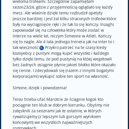
wieloma trofeami. Szczególnie zapamiętam
sezon23/24, gdzie z przyjemnością oglądało się każdy
mecz. Ale właśnie dzięki temu rozbudził apetyty
jeszcze bardziej i jest żal kilku straconych trofeów które
były na wyciągnięcie ręki i że tak to się kończy. Inzaghi
zapowiadał się na człowieka który może zostać w
Interze na wiele lat, niczym Simeone w Atleti. Kończy
się to nagle. Ale 4 lata jednego trenera jak na Inter to i
tak wieczność
Przykro patrzeć na te czasy kiedy
kozoyebcy z pustyni mogą kupić wszystko i każdego
tylko dzięki temu, że pod pustynią na któej wegetowli
bez żadnych osiągnie płynie jakieś błotko które okazało
się cenne. I zdecydowali się (razem z innymi bogatymi
korporacjami) wykupić sobie ten sport na własność.
Simone, dzięki i powodzenia!
Teraz trzeba ufać Marotcie że ściągnie kogoś kto
pociągnie ten klub w dobrym kierunku. Obyśmy nie
zatęsknili za seoznami jak te ostatnie, w których
rywalizujemy (z lepszym lub gorszym wynikiem
końcowym) we wszystkich najważniejszych
rozgrywkach.