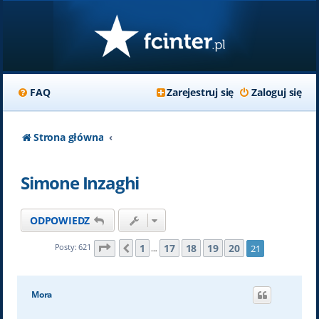
FAQ
Zarejestruj się
Zaloguj się
Strona główna
Simone Inzaghi
ODPOWIEDZ
Strona
21
z
21
1
17
18
19
20
Posty: 621
21
Poprzednia
…
Mora