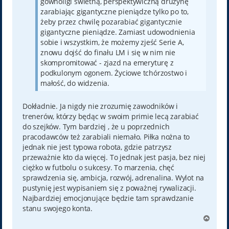
gównoligi świetną, perspektywiczną drużynę
zarabiając gigantyczne pieniądze tylko po to,
żeby przez chwilę pozarabiać gigantycznie
gigantyczne pieniądze. Zamiast udowodnienia
sobie i wszystkim, że możemy zjeść Serie A,
znowu dojść do finału LM i się w nim nie
skompromitować - zjazd na emeryturę z
podkulonym ogonem. Życiowe tchórzostwo i
małość, do widzenia.
Dokładnie. Ja nigdy nie zrozumię zawodników i
trenerów, którzy będąc w swoim primie lecą zarabiać
do szejków. Tym bardziej , że u poprzednich
pracodawców też zarabiali niemało. Piłka nożna to
jednak nie jest typowa robota, gdzie patrzysz
przeważnie kto da więcej. To jednak jest pasja, bez niej
ciężko w futbolu o sukcesy. To marzenia, chęć
sprawdzenia się, ambicja, rozwój, adrenalina. Wylot na
pustynię jest wypisaniem się z poważnej rywalizacji.
Najbardziej emocjonujące będzie tam sprawdzanie
stanu swojego konta.
N
a