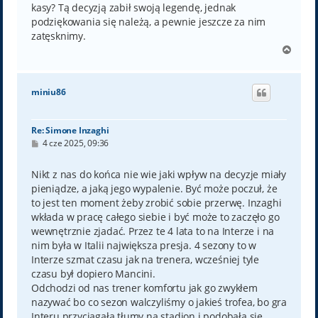
kasy? Tą decyzją zabił swoją legendę, jednak
podziękowania się należą, a pewnie jeszcze za nim
zatęsknimy.
N
a
g
ó
miniu86
r
ę
Re: Simone Inzaghi
P
4 cze 2025, 09:36
o
s
t
Nikt z nas do końca nie wie jaki wpływ na decyzje miały
pieniądze, a jaką jego wypalenie. Być może poczuł, że
to jest ten moment żeby zrobić sobie przerwę. Inzaghi
wkłada w pracę całego siebie i być może to zaczęło go
wewnętrznie zjadać. Przez te 4 lata to na Interze i na
nim była w Italii największa presja. 4 sezony to w
Interze szmat czasu jak na trenera, wcześniej tyle
czasu był dopiero Mancini.
Odchodzi od nas trener komfortu jak go zwykłem
nazywać bo co sezon walczyliśmy o jakieś trofea, bo gra
Interu przyciągała tłumy na stadion i podobała się,