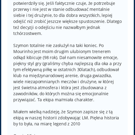
potwierdziły się. Jeśli faktycznie czuje, że potrzebuje
przerwy i nie jest w stanie odbudować mentalnie
siebie i tej drużynie, to dla dobra wszystkich, lepiej
odejść niż zrobić jeszcze większe spustoszenie. Dlatego
też decyzji o odejściu nie nazwałbym jednak
tchórzostwem.
Szymon totalnie nie zasłużył na taki koniec. Po
Mourinho jest moim drugim ulubionym trenerem
odkąd kibicuje (98 rok). Dał nam niesamowite emocje,
piękny styl gry (graliśmy chyba najlepszą dla oka a przy
tym efektywną piłkę w ostatnich 30latach), odbudował
klub na międzynarodowej arenie, druga gwiazdka,
wiele niezapomnianych meczów i drużyne, w której
jest świetna atmosfera i która jest zbudowana z
zawodników, do których można się emocjonalnie
przywiązać. Ta ekipa ma/miała charakter.
Miałem wielką nadzieję, że Szymon zapisze się z tą
ekipą w naszej historii zdobywając LM. Piękna historia
by to była, na miarę legend z 2010