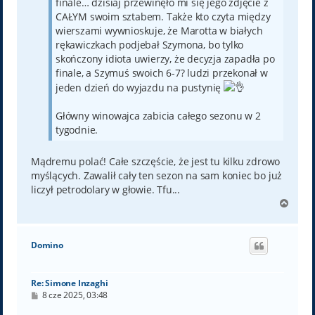
finale… dzisiaj przewinęło mi się jego zdjęcie z
CAŁYM swoim sztabem. Także kto czyta między
wierszami wywnioskuje, że Marotta w białych
rękawiczkach podjebał Szymona, bo tylko
skończony idiota uwierzy, że decyzja zapadła po
finale, a Szymuś swoich 6-7? ludzi przekonał w
jeden dzień do wyjazdu na pustynię
Główny winowajca zabicia całego sezonu w 2
tygodnie.
Mądremu polać! Całe szczęście, że jest tu kilku zdrowo
myślących. Zawalił cały ten sezon na sam koniec bo już
liczył petrodolary w głowie. Tfu...
N
a
g
ó
Domino
r
ę
Re: Simone Inzaghi
P
8 cze 2025, 03:48
o
s