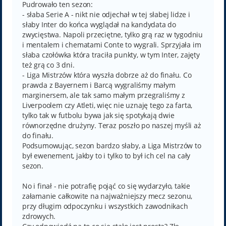
Pudrowało ten sezon:
- słaba Serie A - nikt nie odjechał w tej słabej lidze i
słaby Inter do końca wyglądał na kandydata do
zwycięstwa. Napoli przeciętne, tylko grą raz w tygodniu
i mentalem i chematami Conte to wygrali. Sprzyjała im
słaba czołówka która traciła punkty, w tym Inter, zajęty
też grą co 3 dni.
- Liga Mistrzów która wyszła dobrze aż do finału. Co
prawda z Bayernem i Barcą wygraliśmy małym
marginersem, ale tak samo małym przegraliśmy z
Liverpoolem czy Atleti, więc nie uznaję tego za farta,
tylko tak w futbolu bywa jak się spotykają dwie
równorzędne drużyny. Teraz poszło po naszej myśli aż
do finału.
Podsumowując, sezon bardzo słaby, a Liga Mistrzów to
był ewenement, jakby to i tylko to był ich cel na cały
sezon.
No i finał - nie potrafię pojąć co się wydarzyło, takie
załamanie całkowite na najważniejszy mecz sezonu,
przy długim odpoczynku i wszystkich zawodnikach
zdrowych.