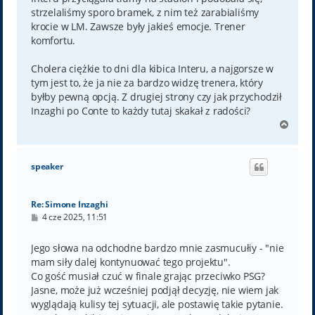
strzelaliśmy sporo bramek, z nim też zarabialiśmy
krocie w LM. Zawsze były jakieś emocje. Trener
komfortu.
Cholera ciężkie to dni dla kibica Interu, a najgorsze w
tym jest to, że ja nie za bardzo widzę trenera, który
byłby pewną opcją. Z drugiej strony czy jak przychodził
Inzaghi po Conte to każdy tutaj skakał z radości?
N
a
g
ó
speaker
r
ę
Re: Simone Inzaghi
P
4 cze 2025, 11:51
o
s
t
Jego słowa na odchodne bardzo mnie zasmucułiy - "nie
mam siły dalej kontynuować tego projektu".
Co gość musiał czuć w finale grając przeciwko PSG?
Jasne, może już wcześniej podjął decyzję, nie wiem jak
wyglądają kulisy tej sytuacji, ale postawię takie pytanie.