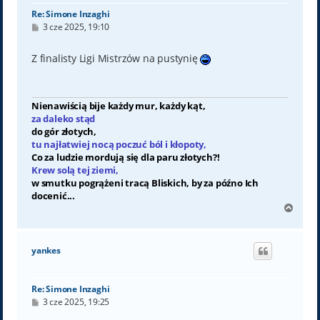
Re: Simone Inzaghi
P
3 cze 2025, 19:10
o
s
t
Z finalisty Ligi Mistrzów na pustynię
Nienawiścią bije każdy mur, każdy kąt,
za daleko stąd
do gór złotych,
tu najłatwiej nocą poczuć ból i kłopoty,
Co za ludzie mordują się dla paru złotych?!
Krew solą tej ziemi,
w smutku pogrążeni tracą Bliskich, by za późno Ich
docenić...
N
a
g
ó
yankes
r
ę
Re: Simone Inzaghi
P
3 cze 2025, 19:25
o