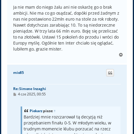
s
t
Ja nie mam do niego żalu ani nie oskarżę go o brak
ambicji. Nie ma co go osądzać, dopóki przed żadnym z
nas nie postawiono 22mln euro na stole za rok roboty.
Nawet dotychczas zarabiając 10. To są niedorzeczne
pieniądze. W trzy lata 66 mln euro. Boję się przeliczać
to na złotówki. Ustawi 15 pokoleń do przodu i wróci do
Europy myślę. Ogólnie ten Inter chciało się oglądać,
lubiłem go, grazie mister.
N
a
g
ó
mio85
r
ę
Re: Simone Inzaghi
P
4 cze 2025, 00:55
o
s
t
Piekarz
pisze:
↑
Bardziej mnie rozczarował tą decyzją niż
przejebaniem finału 0-5. W młodym wieku, w
trudnym momencie klubu porzucać na rzecz