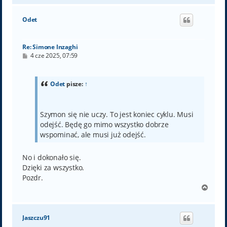
g
ó
Odet
r
ę
Re: Simone Inzaghi
P
4 cze 2025, 07:59
o
s
t
Odet
pisze:
↑
Szymon się nie uczy. To jest koniec cyklu. Musi
odejść. Będę go mimo wszystko dobrze
wspominać, ale musi już odejść.
No i dokonało się.
Dzięki za wszystko.
Pozdr.
N
a
g
ó
Jaszczu91
r