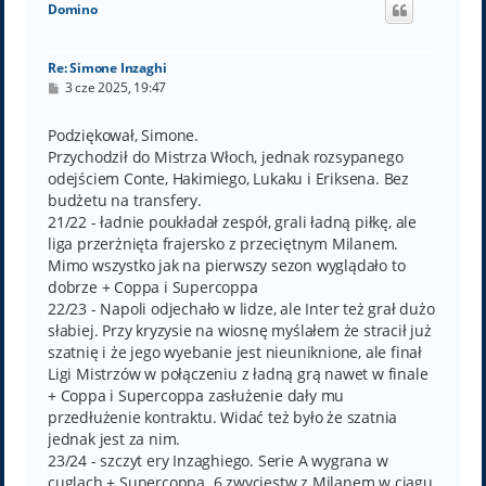
Domino
r
ę
Re: Simone Inzaghi
P
3 cze 2025, 19:47
o
s
t
Podziękował, Simone.
Przychodził do Mistrza Włoch, jednak rozsypanego
odejściem Conte, Hakimiego, Lukaku i Eriksena. Bez
budżetu na transfery.
21/22 - ładnie poukładał zespół, grali ładną piłkę, ale
liga przerżnięta frajersko z przeciętnym Milanem.
Mimo wszystko jak na pierwszy sezon wyglądało to
dobrze + Coppa i Supercoppa
22/23 - Napoli odjechało w lidze, ale Inter też grał dużo
słabiej. Przy kryzysie na wiosnę myślałem że stracił już
szatnię i że jego wyebanie jest nieuniknione, ale finał
Ligi Mistrzów w połączeniu z ładną grą nawet w finale
+ Coppa i Supercoppa zasłużenie dały mu
przedłużenie kontraktu. Widać też było że szatnia
jednak jest za nim.
23/24 - szczyt ery Inzaghiego. Serie A wygrana w
cuglach + Supercoppa. 6 zwycięstw z Milanem w ciągu