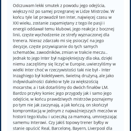
s
t
Odczuwam lekki smutek z powodu jego odejścia,
większy niż po samej przegranej w Lidze Mistrzów. W
końcu tyle lat prowadził ten Inter, najwięcej czasu w
XXI wieku, zostanie zapamiętany z tego ile pasji i
energii oddawał temu klubowi, jego reakcje z bocznej
linii, częste wychodzenie ze strefy wyznaczonej dla
trenera. Nieraz zdarzało mi się psioczyć na jego
decyzje, częste przywiązanie do tych samych
schematów, zawodników, zmian w trakcie meczu..
Jednak to jego Inter był najpiękniejszy dla oka, dzięki
niemu zaczęliśmy się liczyć w Europie, uwierzyliśmy w
wielki Inter choć w rzeczywistości taki nie był - Inter
Inzaghiego był kolektywem, świetną drużyną, ale jako
indywidualności daleko w tyle za większością
mocarstw, a i tak dotarliśmy do dwóch finałów LM.
Bardzo przykry koniec jego przygody jak i samo jego
odejście, w końcu prawdziwych mistrzów poznajemy
po tym nie jak zaczynają, a jak kończą, on skończył
kompromitacją w jednym z najważniejszych meczów w
historii tego klubu i ucieczką za mamoną, umniejszając
samemu Interowi. Czy jakiś topowy trener byłby w
stanie opuścić Real, Barcelonę, Bayern, Liverpool dla