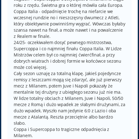
roku z rzędu. Świetna gra o której mówiła cała Europa.
Coppa Italia - odpadnięcie trochę na niefarcie we
wczesnej rundzie no i nieszczęsny dwumecz z Atleti,
który obiektywnie powinniśmy wygrać. Wówczas byłaby
szansa nawet na finał, a może nawet i na powalczenie
z Realem w finale.
24/25- oczekiwałem dosyć pewnego mistrzostwa,
Supercoppa i co najmniej finału Coppa Italia. W Lidze
Mistrzów celem był co najmniej ćwierćfinał, a przy
dobrych wiatrach i dobrej formie w końcówce sezonu
może coś więcej.
Cały sezon uznaję za totalną klapę. Jakieś pojedyncze
remisy z leszczami mogą się zdarzyć, ale już pierwszy
mecz z Milanem, potem Juve i Napoli pokazały że
mentalnie tej drużyny z ubiegłego sezonu już nie ma.
W lidze totalny obciach z Milanem, Juve i Napoli, 50/50
mecze z Romą i dużo wpadek ze słabymi drużynami, za
dużo wpadek. Wyszło nam jedynie 6:0 z Lazio i oba
mecze z Atalantą. Reszta przeciętnie albo bardzo
słabo.
Coppa i Supercoppa to tragiczne odpadnięcia z
Milanem.