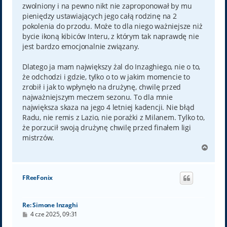
zwolniony i na pewno nikt nie zaproponował by mu
pieniędzy ustawiających jego całą rodzinę na 2
pokolenia do przodu. Może to dla niego ważniejsze niż
bycie ikoną kibiców Interu, z którym tak naprawdę nie
jest bardzo emocjonalnie związany.
Dlatego ja mam największy żal do Inzaghiego, nie o to,
że odchodzi i gdzie, tylko o to w jakim momencie to
zrobił i jak to wpłynęło na drużynę, chwilę przed
najważniejszym meczem sezonu. To dla mnie
największa skaza na jego 4 letniej kadencji. Nie błąd
Radu, nie remis z Lazio, nie porażki z Milanem. Tylko to,
że porzucił swoją drużynę chwilę przed finałem ligi
mistrzów.
N
a
g
ó
FReeFonix
r
ę
Re: Simone Inzaghi
P
4 cze 2025, 09:31
o