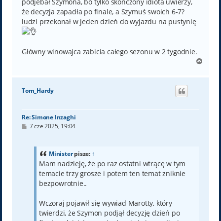
podjebał Szymona, bo tylko skończony idiota uwierzy,
że decyzja zapadła po finale, a Szymuś swoich 6-7?
ludzi przekonał w jeden dzień do wyjazdu na pustynię
Główny winowajca zabicia całego sezonu w 2 tygodnie.
N
a
g
ó
Tom_Hardy
r
ę
Re: Simone Inzaghi
P
7 cze 2025, 19:04
o
s
t
Minister
pisze:
↑
Mam nadzieję, że po raz ostatni wtrącę w tym
temacie trzy grosze i potem ten temat zniknie
bezpowrotnie..
Wczoraj pojawił się wywiad Marotty, który
twierdzi, że Szymon podjął decyzję dzień po