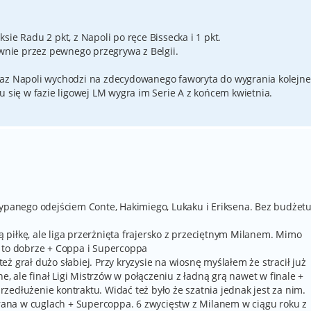
ie Radu 2 pkt, z Napoli po ręce Bissecka i 1 pkt.
ównie przez pewnego przegrywa z Belgii.
raz Napoli wychodzi na zdecydowanego faworyta do wygrania kolejn
u się w fazie ligowej LM wygra im Serie A z końcem kwietnia.
sypanego odejściem Conte, Hakimiego, Lukaku i Eriksena. Bez budżet
ną piłkę, ale liga przerżnięta frajersko z przeciętnym Milanem. Mimo
o to dobrze + Coppa i Supercoppa
 też grał dużo słabiej. Przy kryzysie na wiosnę myślałem że stracił już
ne, ale finał Ligi Mistrzów w połączeniu z ładną grą nawet w finale +
edłużenie kontraktu. Widać też było że szatnia jednak jest za nim.
ygrana w cuglach + Supercoppa. 6 zwycięstw z Milanem w ciągu roku z