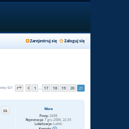
Zarejestruj się
Zaloguj się
Strona
21
z
21
1
17
18
19
20
osty: 621
21
Poprzednia
…
Mora
Posty:
2638
Rejestracja:
7 gru 2006, 22:35
Lokalizacja:
Lublin
S
Kontakt: