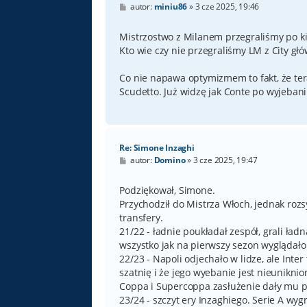
P
autor:
miniu86
»
3 cze 2025, 19:46
o
s
t
Mistrzostwo z Milanem przegraliśmy po kiks
Kto wie czy nie przegraliśmy LM z City gł
Co nie napawa optymizmem to fakt, że te
Scudetto. Już widzę jak Conte po wyjebani
Re: Simone Inzaghi
P
autor:
Domino
»
3 cze 2025, 19:47
o
s
t
Podziękował, Simone.
Przychodził do Mistrza Włoch, jednak roz
transfery.
21/22 - ładnie poukładał zespół, grali ład
wszystko jak na pierwszy sezon wyglądał
22/23 - Napoli odjechało w lidze, ale Inter
szatnię i że jego wyebanie jest nieuniknio
Coppa i Supercoppa zasłużenie dały mu prz
23/24 - szczyt ery Inzaghiego. Serie A w