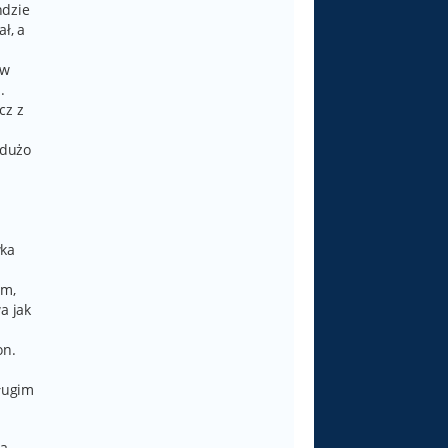
ndzie
ł, a
ów
.
cz z
 dużo
.
wka
em,
a jak
on.
długim