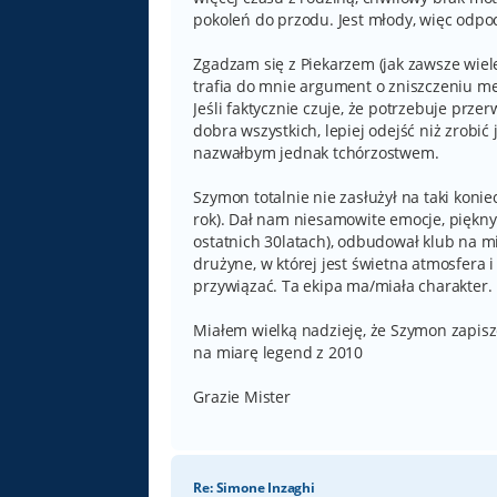
pokoleń do przodu. Jest młody, więc odpoc
Zgadzam się z Piekarzem (jak zawsze wiele
trafia do mnie argument o zniszczeniu men
Jeśli faktycznie czuje, że potrzebuje przer
dobra wszystkich, lepiej odejść niż zrobić
nazwałbym jednak tchórzostwem.
Szymon totalnie nie zasłużył na taki kon
rok). Dał nam niesamowite emocje, piękny 
ostatnich 30latach), odbudował klub na 
drużyne, w której jest świetna atmosfera
przywiązać. Ta ekipa ma/miała charakter.
Miałem wielką nadzieję, że Szymon zapisze 
na miarę legend z 2010
Grazie Mister
Re: Simone Inzaghi