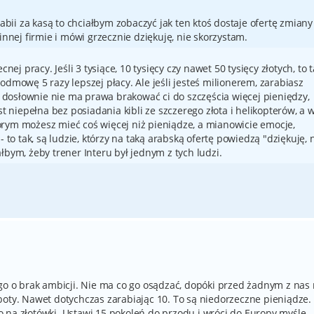
abii za kasą to chciałbym zobaczyć jak ten ktoś dostaje ofertę zmiany
innej firmie i mówi grzecznie dziękuję, nie skorzystam.
nej pracy. Jeśli 3 tysiące, 10 tysięcy czy nawet 50 tysięcy złotych, to t
odmowę 5 razy lepszej płacy. Ale jeśli jesteś milionerem, zarabiasz
 i dosłownie nie ma prawa brakować ci do szczęścia więcej pieniędzy,
st niepełna bez posiadania kibli ze szczerego złota i helikopterów, a 
rym możesz mieć coś więcej niż pieniądze, a mianowicie emocje,
- to tak, są ludzie, którzy na taką arabską ofertę powiedzą "dziękuję, 
łbym, żeby trener Interu był jednym z tych ludzi.
go o brak ambicji. Nie ma co go osądzać, dopóki przed żadnym z nas 
boty. Nawet dotychczas zarabiając 10. To są niedorzeczne pieniądze.
 to na złotówki. Ustawi 15 pokoleń do przodu i wróci do Europy myślę.