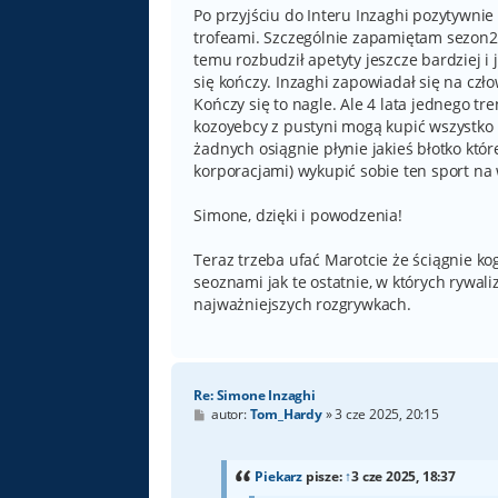
Po przyjściu do Interu Inzaghi pozytywni
trofeami. Szczególnie zapamiętam sezon23
temu rozbudził apetyty jeszcze bardziej i j
się kończy. Inzaghi zapowiadał się na czło
Kończy się to nagle. Ale 4 lata jednego tre
kozoyebcy z pustyni mogą kupić wszystko i
żadnych osiągnie płynie jakieś błotko któ
korporacjami) wykupić sobie ten sport na
Simone, dzięki i powodzenia!
Teraz trzeba ufać Marotcie że ściągnie ko
seoznami jak te ostatnie, w których rywa
najważniejszych rozgrywkach.
Re: Simone Inzaghi
P
autor:
Tom_Hardy
»
3 cze 2025, 20:15
o
s
t
Piekarz
pisze:
↑
3 cze 2025, 18:37