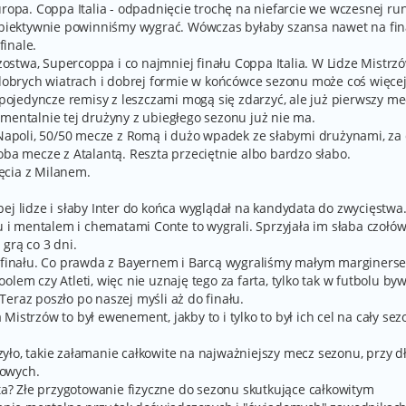
uropa. Coppa Italia - odpadnięcie trochę na niefarcie we wczesnej ru
 obiektywnie powinniśmy wygrać. Wówczas byłaby szansa nawet na fina
inale.
stwa, Supercoppa i co najmniej finału Coppa Italia. W Lidze Mistrz
 dobrych wiatrach i dobrej formie w końcówce sezonu może coś więcej
ś pojedyncze remisy z leszczami mogą się zdarzyć, ale już pierwszy me
 mentalnie tej drużyny z ubiegłego sezonu już nie ma.
i Napoli, 50/50 mecze z Romą i dużo wpadek ze słabymi drużynami, za
oba mecze z Atalantą. Reszta przeciętnie albo bardzo słabo.
ęcia z Milanem.
łabej lidze i słaby Inter do końca wyglądał na kandydata do zwycięstwa
iu i mentalem i chematami Conte to wygrali. Sprzyjała im słaba czołó
 grą co 3 dni.
o finału. Co prawda z Bayernem i Barcą wygraliśmy małym marginers
lem czy Atleti, więc nie uznaję tego za farta, tylko tak w futbolu byw
eraz poszło po naszej myśli aż do finału.
istrzów to był ewenement, jakby to i tylko to był ich cel na cały sez
arzyło, takie załamanie całkowite na najważniejszy mecz sezonu, przy 
rowych.
sta? Złe przygotowanie fizyczne do sezonu skutkujące całkowitym