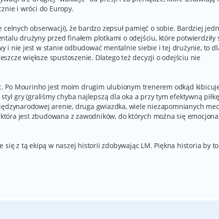
znie i wróci do Europy.
 celnych obserwacji), że bardzo zepsuł pamięć o sobie. Bardziej jed
talu drużyny przed finałem plotkami o odejściu, które potwierdziły s
wy i nie jest w stanie odbudować mentalnie siebie i tej drużynie, to dl
 jeszcze większe spustoszenie. Dlatego też decyzji o odejściu nie
iec. Po Mourinho jest moim drugim ulubionym trenerem odkąd kibicuje
styl gry (graliśmy chyba najlepszą dla oka a przy tym efektywną piłk
międzynarodowej arenie, druga gwiazdka, wiele niezapomnianych mec
 i która jest zbudowana z zawodników, do których można się emocjona
się z tą ekipą w naszej historii zdobywając LM. Piękna historia by to