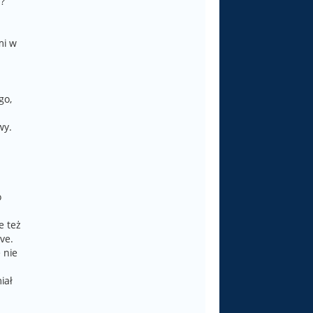
?
mi w
go,
wy.
o
e też
ve.
 nie
iał