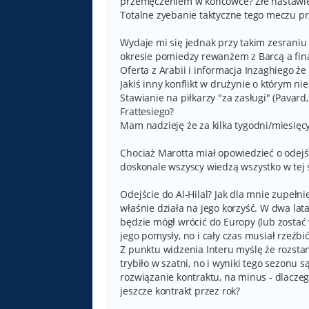
przemęczeniem w końcówce? Złe nastawie
Totalne zyebanie taktyczne tego meczu p
Wydaje mi się jednak przy takim zesraniu 
okresie pomiedzy rewanżem z Barcą a fin
Oferta z Arabii i informacja Inzaghiego że
Jakiś inny konflikt w drużynie o którym ni
Stawianie na piłkarzy "za zasługi" (Pavard
Frattesiego?
Mam nadzieję że za kilka tygodni/miesięcy
Chociaż Marotta miał opowiedzieć o odejści
doskonale wszyscy wiedzą wszystko w tej 
Odejście do Al-Hilal? Jak dla mnie zupełni
właśnie działa na jego korzyść. W dwa lata 
będzie mógł wrócić do Europy (lub zostać 
jego pomysły, no i cały czas musiał rzeźbi
Z punktu widzenia Interu myślę że rozstani
trybiło w szatni, no i wyniki tego sezonu
rozwiązanie kontraktu, na minus - dlaczeg
jeszcze kontrakt przez rok?