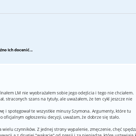
źno Ich docenić...
nałem LM nie wyobrażałem sobie jego odejścia i tego nie chciałem.
, straconych szans na tytuły, ale uważałem, że ten cykl jeszcze nie
wę i spotęgował te wszystkie minusy Szymona. Argumenty, które tu
po oficjalnym ogłoszeniu decyzji, uważam, że dobrze się stało.
 wielu czynników. Z jednej strony wypalenie, zmęczenie, chęć spędz
wacji a z drugiej "wakacje" od presji i za pieniądze, które ustawiają k