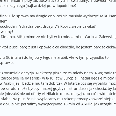
nie mentalne przy tak doświadczonych i "świadomych" zawodnikach
rzez Inzaghiego (najbardziej prawdopodobne?
finału, że sprawa ma drugie dno, coś się musiało wydarzyć za kulisa
ałem.
 odchodzi i "zdradza pakt drużyny"? Robi z siebie Lakaka?
e wiemy?
, Dimarco, Miki) mimo że nie byli w formie, zamiast Carlosa, Zalewskie
 ktoś puści parę z ust i opowie o co chodziło, bo jestem bardzo cieka
u Skriniara i do tej pory tego nie zrobił. Ale w tym przypadku to
sprawie.
e zrozumiała decyzja. Niektórzy piszą, że za młody na to. A wg mnie t
zarobi tyle ile by zarobił w 8-10 lat w Europie. I nadal będzie młody i
w Arabii jeśli będzie mu tam dobrze). W Interze coś się wypaliło, moż
ć ze szrotu, może byłoby inaczej gdyby miał fundusze jak chociażby Ju
e (niezależnie od oferty Al-Hilal) to dobra decyzja, bo coś ewidentnie
 są słabe. Na plus że nie wypłacamy mu rekompensaty za wcześniejsze
o do uja nie potrafimy wynegocjować 10 mln od Al-Hilal jak Inzaghi m