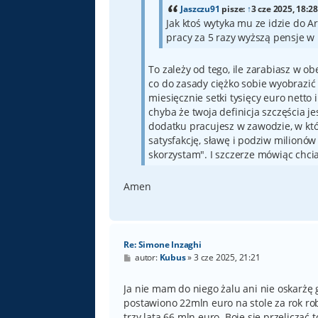
Jaszczu91
pisze:
↑
3 cze 2025, 18:28
Jak ktoś wytyka mu ze idzie do Ar
pracy za 5 razy wyższą pensje w 
To zależy od tego, ile zarabiasz w obec
co do zasady ciężko sobie wyobrazić 
miesięcznie setki tysięcy euro netto
chyba że twoja definicja szczęścia je
dodatku pracujesz w zawodzie, w któ
satysfakcję, sławę i podziw milionów 
skorzystam". I szczerze mówiąc chcia
Amen
Re: Simone Inzaghi
P
autor:
Kubus
»
3 cze 2025, 21:21
o
s
t
Ja nie mam do niego żalu ani nie oskarżę 
postawiono 22mln euro na stole za rok ro
trzy lata 66 mln euro. Boję się przeliczać