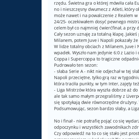
rzędu. Świetna gra o której mówiła cała E
no i nieszczęsny dwumecz z Atleti, który
może nawet i na powalczenie z Realem w f
24/25- oczekiwałem dosyć pewnego mistrzo
celem był co najmniej ćwierćfinał, a przy
Cały sezon uznaję za totalną klapę. Jakie
Milanem, potem Juve i Napoli pokazały że
W lidze totalny obciach z Milanem, Juve 
wpadek. Wyszło nam jedynie 6:0 z Lazio i 
Coppa i Supercoppa to tragiczne odpadni
Pudrowało ten sezon:
- słaba Serie A - nikt nie odjechał w tej s
Napoli przeciętne, tylko grą raz w tygodn
która traciła punkty, w tym Inter, zajęty też
- Liga Mistrzów która wyszła dobrze aż d
ale tak samo małym przegraliśmy z Liverpoo
się spotykają dwie równorzędne drużyny. T
Podsumowując, sezon bardzo słaby, a Liga M
No i finał - nie potrafię pojąć co się wyd
odpoczynku i wszystkich zawodnikach zd
Czy odpowiedź na to co się stało jest pro