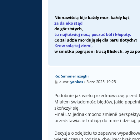
Nienawiścią bije każdy mur, każdy kąt,
za daleko stąd
do gór złotych,
tu najłatwiej nocą poczuć ból i kłopoty,
Co za ludzie mordują się dla paru złotych?!
Krew solą tej ziemi,
w smutku pogrążeni tracą Bliskich, by za pó
Re: Simone Inzaghi
P
autor:
yankes
»
3 cze 2025, 19:25
o
s
t
Podobnie jak wielu przedmówców, przed fi
Miałem świadomość błędów, jakie popełniał
skończył się.
Finał LM jednak mocno zmienił perspekty
przedstawiacie trafiają do mnie i dzisiaj, 
Decyzja o odejściu to zapewne wypadkowa
więcej czasu z rodziną, chwilowy brak moty