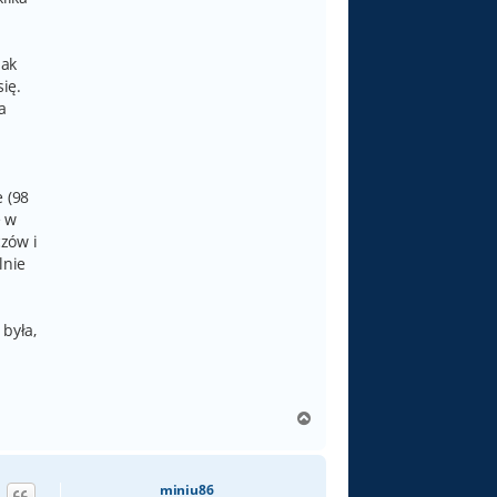
nak
ię.
a
 (98
ę w
zów i
lnie
 była,
N
a
g
ó
miniu86
r