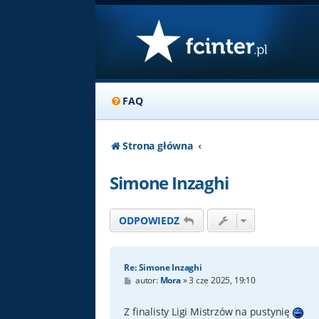
FAQ
Strona główna
Simone Inzaghi
ODPOWIEDZ
Re: Simone Inzaghi
P
autor:
Mora
»
3 cze 2025, 19:10
o
s
t
Z finalisty Ligi Mistrzów na pustynię