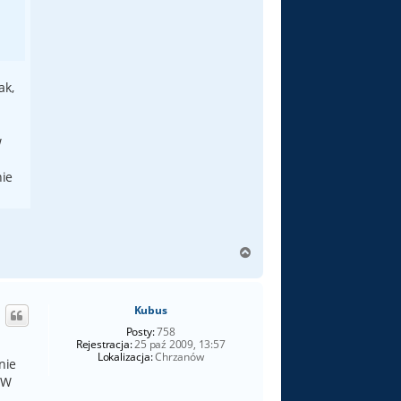
ak,
w
nie
N
a
g
ó
Kubus
r
ę
Posty:
758
Rejestracja:
25 paź 2009, 13:57
Lokalizacja:
Chrzanów
nie
 W