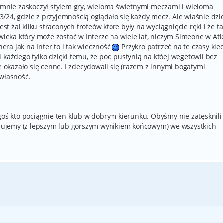
e mnie zaskoczył stylem gry, wieloma świetnymi meczami i wieloma
/24, gdzie z przyjemnością oglądało się każdy mecz. Ale właśnie dzi
est żal kilku straconych trofeów które były na wyciągnięcie ręki i że ta
wieka który może zostać w Interze na wiele lat, niczym Simeone w Atle
nera jak na Inter to i tak wieczność
Przykro patrzeć na te czasy kie
 każdego tylko dzięki temu, że pod pustynią na któej wegetowli bez
re okazało się cenne. I zdecydowali się (razem z innymi bogatymi
 własność.
goś kto pociągnie ten klub w dobrym kierunku. Obyśmy nie zatęsknili
lizujemy (z lepszym lub gorszym wynikiem końcowym) we wszystkich