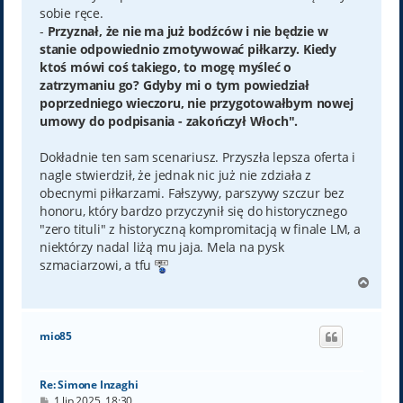
sobie ręce.
-
Przyznał, że nie ma już bodźców i nie będzie w
stanie odpowiednio zmotywować piłkarzy. Kiedy
ktoś mówi coś takiego, to mogę myśleć o
zatrzymaniu go? Gdyby mi o tym powiedział
poprzedniego wieczoru, nie przygotowałbym nowej
umowy do podpisania - zakończył Włoch".
Dokładnie ten sam scenariusz. Przyszła lepsza oferta i
nagle stwierdził, że jednak nic już nie zdziała z
obecnymi piłkarzami. Fałszywy, parszywy szczur bez
honoru, który bardzo przyczynił się do historycznego
"zero tituli" z historyczną kompromitacją w finale LM, a
niektórzy nadal liżą mu jaja. Mela na pysk
szmaciarzowi, a tfu
N
a
g
ó
mio85
r
ę
Re: Simone Inzaghi
P
1 lip 2025, 18:30