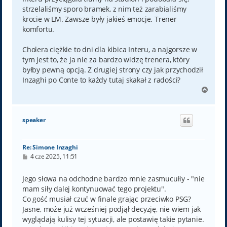
strzelaliśmy sporo bramek, z nim też zarabialiśmy
krocie w LM. Zawsze były jakieś emocje. Trener
komfortu.
Cholera ciężkie to dni dla kibica Interu, a najgorsze w
tym jest to, że ja nie za bardzo widzę trenera, który
byłby pewną opcją. Z drugiej strony czy jak przychodził
Inzaghi po Conte to każdy tutaj skakał z radości?
N
a
g
ó
speaker
r
ę
Re: Simone Inzaghi
P
4 cze 2025, 11:51
o
s
t
Jego słowa na odchodne bardzo mnie zasmucułiy - "nie
mam siły dalej kontynuować tego projektu".
Co gość musiał czuć w finale grając przeciwko PSG?
Jasne, może już wcześniej podjął decyzję, nie wiem jak
wyglądają kulisy tej sytuacji, ale postawię takie pytanie.