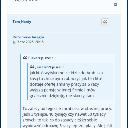
N
a
g
ó
Tom_Hardy
r
ę
Re: Simone Inzaghi
P
3 cze 2025, 20:15
o
s
t
Piekarz
pisze:
↑
Jaszczu91
pisze:
↑
Jak ktoś wytyka mu ze idzie do Arabii za
kasą to chciałbym zobaczyć jak ten ktoś
dostaje ofertę zmiany pracy za 5 razy
wyższą pensje w innej firmie i mówi
grzecznie dziękuję, nie skorzystam.
To zależy od tego, ile zarabiasz w obecnej pracy.
Jeśli 3 tysiące, 10 tysięcy czy nawet 50 tysięcy
złotych, to tak, co do zasady ciężko sobie
wyobrazić odmowę 5 razy lepszej płacy. Ale jeśli