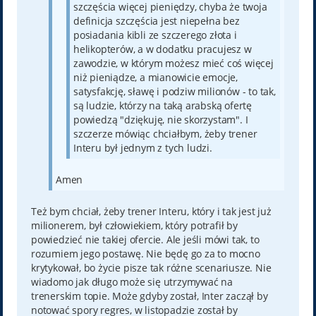
szczęścia więcej pieniędzy, chyba że twoja
definicja szczęścia jest niepełna bez
posiadania kibli ze szczerego złota i
helikopterów, a w dodatku pracujesz w
zawodzie, w którym możesz mieć coś więcej
niż pieniądze, a mianowicie emocje,
satysfakcję, sławę i podziw milionów - to tak,
są ludzie, którzy na taką arabską ofertę
powiedzą "dziękuję, nie skorzystam". I
szczerze mówiąc chciałbym, żeby trener
Interu był jednym z tych ludzi.
Amen
Też bym chciał, żeby trener Interu, który i tak jest już
milionerem, był człowiekiem, który potrafił by
powiedzieć nie takiej ofercie. Ale jeśli mówi tak, to
rozumiem jego postawę. Nie będę go za to mocno
krytykował, bo życie pisze tak różne scenariusze. Nie
wiadomo jak długo może się utrzymywać na
trenerskim topie. Może gdyby został, Inter zaczął by
notować spory regres, w listopadzie został by