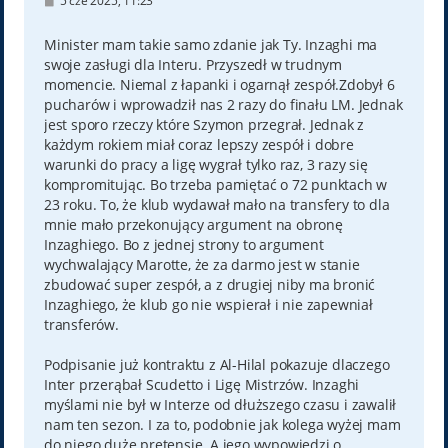
5 cze 2025, 11:23
o
s
t
Minister mam takie samo zdanie jak Ty. Inzaghi ma
swoje zasługi dla Interu. Przyszedł w trudnym
momencie. Niemal z łapanki i ogarnął zespół.Zdobył 6
pucharów i wprowadził nas 2 razy do finału LM. Jednak
jest sporo rzeczy które Szymon przegrał. Jednak z
każdym rokiem miał coraz lepszy zespół i dobre
warunki do pracy a ligę wygrał tylko raz, 3 razy się
kompromitując. Bo trzeba pamiętać o 72 punktach w
23 roku. To, że klub wydawał mało na transfery to dla
mnie mało przekonujący argument na obronę
Inzaghiego. Bo z jednej strony to argument
wychwalający Marotte, że za darmo jest w stanie
zbudować super zespół, a z drugiej niby ma bronić
Inzaghiego, że klub go nie wspierał i nie zapewniał
transferów.
Podpisanie już kontraktu z Al-Hilal pokazuje dlaczego
Inter przerąbał Scudetto i Ligę Mistrzów. Inzaghi
myślami nie był w Interze od dłuższego czasu i zawalił
nam ten sezon. I za to, podobnie jak kolega wyżej mam
do niego duże pretensje. A jego wypowiedzi o