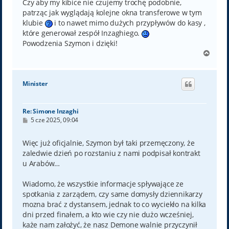
Czy aby my kibice nie czujemy trochę podobnie,
patrząc jak wyglądają kolejne okna transferowe w tym
klubie
i to nawet mimo dużych przypływów do kasy ,
które generował zespół Inzaghiego.
Powodzenia Szymon i dzięki!
N
a
g
ó
Minister
r
ę
Re: Simone Inzaghi
P
5 cze 2025, 09:04
o
s
t
Więc już oficjalnie, Szymon był taki przemęczony, że
zaledwie dzień po rozstaniu z nami podpisał kontrakt
u Arabów…
Wiadomo, że wszystkie informacje spływające ze
spotkania z zarządem, czy same domysły dziennikarzy
mozna brać z dystansem, jednak to co wyciekło na kilka
dni przed finałem, a kto wie czy nie dużo wcześniej,
każe nam założyć, że nasz Demone walnie przyczynił