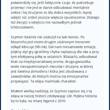
potwierdziły się. Jeśli faktycznie czuje, że potrzebuje
przerwy i nie jest w stanie odbudować mentalnie
siebie i tej drużynie, to dla dobra wszystkich, lepiej
odejść niż zrobić jeszcze większe spustoszenie. Dlatego
też decyzji o odejściu nie nazwałbym jednak
tchórzostwem.
Szymon totalnie nie zasłużył na taki koniec. Po
Mourinho jest moim drugim ulubionym trenerem
odkąd kibicuje (98 rok). Dał nam niesamowite emocje,
piękny styl gry (graliśmy chyba najlepszą dla oka a przy
tym efektywną piłkę w ostatnich 30latach), odbudował
klub na międzynarodowej arenie, druga gwiazdka,
wiele niezapomnianych meczów i drużyne, w której
jest świetna atmosfera i która jest zbudowana z
zawodników, do których można się emocjonalnie
przywiązać. Ta ekipa ma/miała charakter.
Miałem wielką nadzieję, że Szymon zapisze się z tą
ekipą w naszej historii zdobywając LM. Piękna historia
by to była, na miarę legend z 2010