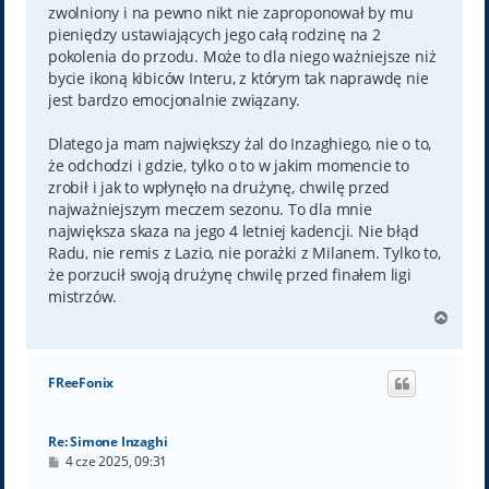
zwolniony i na pewno nikt nie zaproponował by mu
pieniędzy ustawiających jego całą rodzinę na 2
pokolenia do przodu. Może to dla niego ważniejsze niż
bycie ikoną kibiców Interu, z którym tak naprawdę nie
jest bardzo emocjonalnie związany.
Dlatego ja mam największy żal do Inzaghiego, nie o to,
że odchodzi i gdzie, tylko o to w jakim momencie to
zrobił i jak to wpłynęło na drużynę, chwilę przed
najważniejszym meczem sezonu. To dla mnie
największa skaza na jego 4 letniej kadencji. Nie błąd
Radu, nie remis z Lazio, nie porażki z Milanem. Tylko to,
że porzucił swoją drużynę chwilę przed finałem ligi
mistrzów.
N
a
g
ó
FReeFonix
r
ę
Re: Simone Inzaghi
P
4 cze 2025, 09:31
o