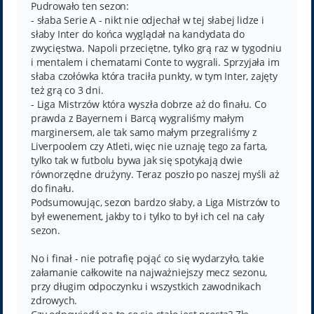
Pudrowało ten sezon:
- słaba Serie A - nikt nie odjechał w tej słabej lidze i
słaby Inter do końca wyglądał na kandydata do
zwycięstwa. Napoli przeciętne, tylko grą raz w tygodniu
i mentalem i chematami Conte to wygrali. Sprzyjała im
słaba czołówka która traciła punkty, w tym Inter, zajęty
też grą co 3 dni.
- Liga Mistrzów która wyszła dobrze aż do finału. Co
prawda z Bayernem i Barcą wygraliśmy małym
marginersem, ale tak samo małym przegraliśmy z
Liverpoolem czy Atleti, więc nie uznaję tego za farta,
tylko tak w futbolu bywa jak się spotykają dwie
równorzędne drużyny. Teraz poszło po naszej myśli aż
do finału.
Podsumowując, sezon bardzo słaby, a Liga Mistrzów to
był ewenement, jakby to i tylko to był ich cel na cały
sezon.
No i finał - nie potrafię pojąć co się wydarzyło, takie
załamanie całkowite na najważniejszy mecz sezonu,
przy długim odpoczynku i wszystkich zawodnikach
zdrowych.