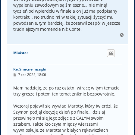
wypaleniu zawodowym są śmieszne... nie minął
tydzień od wpierdolu w finale a on już ma podpisany
kontrakt... No trudno mi w takiej sytuacji życzyć mu
powodzenie, tym bardziej, że zostawił zespół w jeszcze
trudniejszym momencie niż Conte.
N
a
g
ó
Minister
r
ę
Re: Simone Inzaghi
P
7 cze 2025, 18:06
o
s
t
Mam nadzieję, że po raz ostatni wtrącę w tym temacie
trzy grosze i potem ten temat zniknie bezpowrotnie..
Wczoraj pojawił się wywiad Marotty, który twierdzi, że
Szymon podjął decyzję dzień po finale… dzisiaj
przewinęło mi się jego zdjęcie z CAŁYM swoim
sztabem. Także kto czyta między wierszami
wywnioskuje, że Marotta w białych rękawiczkach