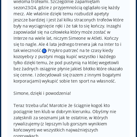
wieloma trofeami. Szczególnie zapamiętam
sezon23/24, gdzie z przyjemnością oglądało się każdy
mecz. Ale właśnie dzięki temu rozbudził apetyty
jeszcze bardziej i jest żal kilku straconych trofeów które
były na wyciągnięcie ręki i że tak to się kończy. Inzaghi
zapowiadał się na człowieka który może zostać w
Interze na wiele lat, niczym Simeone w Atleti. Kończy
się to nagle. Ale 4 lata jednego trenera jak na Inter to i
tak wieczność
Przykro patrzeć na te czasy kiedy
kozoyebcy z pustyni mogą kupić wszystko i każdego
tylko dzięki temu, że pod pustynią na któej wegetowli
bez żadnych osiągnie płynie jakieś błotko które okazało
się cenne. I zdecydowali się (razem z innymi bogatymi
korporacjami) wykupić sobie ten sport na własność.
Simone, dzięki i powodzenia!
Teraz trzeba ufać Marotcie że ściągnie kogoś kto
pociągnie ten klub w dobrym kierunku. Obyśmy nie
zatęsknili za seoznami jak te ostatnie, w których
rywalizujemy (z lepszym lub gorszym wynikiem
końcowym) we wszystkich najważniejszych
rozgrywkach.