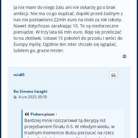
s
t
Ja nie mam do niego żalu ani nie oskarżę go o brak
ambicji. Nie ma co go osądzać, dopóki przed żadnym z
nas nie postawiono 22mln euro na stole za rok roboty.
Nawet dotychczas zarabiając 10. To są niedorzeczne
pieniądze. W trzy lata 66 mln euro. Boję się przeliczać
to na złotówki. Ustawi 15 pokoleń do przodu i wróci do
Europy myślę. Ogólnie ten Inter chciało się oglądać,
lubiłem go, grazie mister.
N
a
g
ó
mio85
r
ę
Re: Simone Inzaghi
P
4 cze 2025, 00:55
o
s
t
Piekarz
pisze:
↑
Bardziej mnie rozczarował tą decyzją niż
przejebaniem finału 0-5. W młodym wieku, w
trudnym momencie klubu porzucać na rzecz