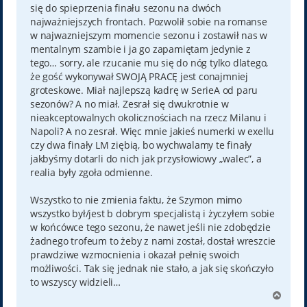
się do spieprzenia finału sezonu na dwóch
najważniejszych frontach. Pozwolił sobie na romanse
w najwazniejszym momencie sezonu i zostawił nas w
mentalnym szambie i ja go zapamiętam jedynie z
tego… sorry, ale rzucanie mu się do nóg tylko dlatego,
że gość wykonywał SWOJĄ PRACĘ jest conajmniej
groteskowe. Miał najlepszą kadrę w SerieA od paru
sezonów? A no miał. Zesrał się dwukrotnie w
nieakceptowalnych okolicznościach na rzecz Milanu i
Napoli? A no zesrał. Więc mnie jakieś numerki w exellu
czy dwa finały LM ziębią, bo wychwalamy te finały
jakbyśmy dotarli do nich jak przysłowiowy „walec”, a
realia były zgoła odmienne.
Wszystko to nie zmienia faktu, że Szymon mimo
wszystko był/jest b dobrym specjalistą i życzyłem sobie
w końcówce tego sezonu, że nawet jeśli nie zdobędzie
żadnego trofeum to żeby z nami został, dostał wreszcie
prawdziwe wzmocnienia i okazał pełnię swoich
możliwości. Tak się jednak nie stało, a jak się skończyło
to wszyscy widzieli…
N
a