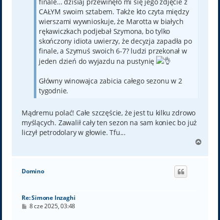
finale… dzisiaj przewinęło mi się jego zdjęcie z
CAŁYM swoim sztabem. Także kto czyta między
wierszami wywnioskuje, że Marotta w białych
rękawiczkach podjebał Szymona, bo tylko
skończony idiota uwierzy, że decyzja zapadła po
finale, a Szymuś swoich 6-7? ludzi przekonał w
jeden dzień do wyjazdu na pustynię
Główny winowajca zabicia całego sezonu w 2
tygodnie.
Mądremu polać! Całe szczęście, że jest tu kilku zdrowo
myślących. Zawalił cały ten sezon na sam koniec bo już
liczył petrodolary w głowie. Tfu...
N
a
g
ó
Domino
r
ę
Re: Simone Inzaghi
P
8 cze 2025, 03:48
o
s