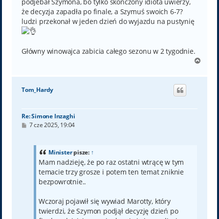
podjebał Szymona, bo tylko skończony idiota uwierzy,
że decyzja zapadła po finale, a Szymuś swoich 6-7?
ludzi przekonał w jeden dzień do wyjazdu na pustynię
Główny winowajca zabicia całego sezonu w 2 tygodnie.
N
a
g
ó
Tom_Hardy
r
ę
Re: Simone Inzaghi
P
7 cze 2025, 19:04
o
s
t
Minister
pisze:
↑
Mam nadzieję, że po raz ostatni wtrącę w tym
temacie trzy grosze i potem ten temat zniknie
bezpowrotnie..
Wczoraj pojawił się wywiad Marotty, który
twierdzi, że Szymon podjął decyzję dzień po