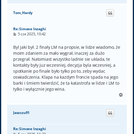
g
ó
Tom_Hardy
r
ę
Re: Simone Inzaghi
P
5 cze 2025, 10:42
o
s
t
Byl jaki był. 2 finały LM na propsie, w lidze wiadomo, że
moim zdaniem za mało wygrał, inaczej za dużo
przegrał. Natomiast wszystko ladnie sie uklada, te
kontakty były juz wczesniej, decyzja byla wczesniej, a
spotkanie po finale było tylko po to, zeby wydac
oswiadczenia. Klapa na kazdym froncie spada na jego
barki i śmiem twierdzić, że ta katastrofa w lidze i LM to
tylko i wyłącznie jego wina.
N
a
g
ó
Jaszczu91
r
ę
Re: Simone Inzaghi
P