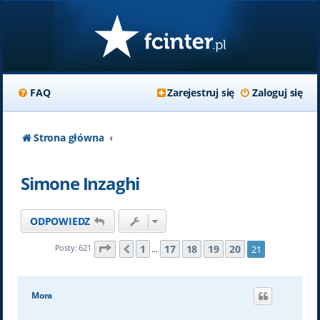
FAQ
Zarejestruj się
Zaloguj się
Strona główna
Simone Inzaghi
ODPOWIEDZ
Strona
21
z
21
1
17
18
19
20
Posty: 621
21
Poprzednia
…
Mora