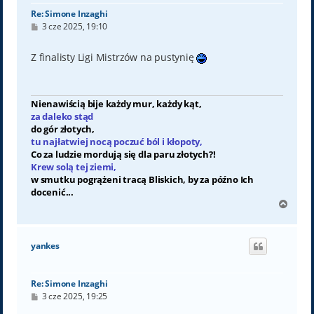
Re: Simone Inzaghi
P
3 cze 2025, 19:10
o
s
t
Z finalisty Ligi Mistrzów na pustynię
Nienawiścią bije każdy mur, każdy kąt,
za daleko stąd
do gór złotych,
tu najłatwiej nocą poczuć ból i kłopoty,
Co za ludzie mordują się dla paru złotych?!
Krew solą tej ziemi,
w smutku pogrążeni tracą Bliskich, by za późno Ich
docenić...
N
a
g
ó
yankes
r
ę
Re: Simone Inzaghi
P
3 cze 2025, 19:25
o