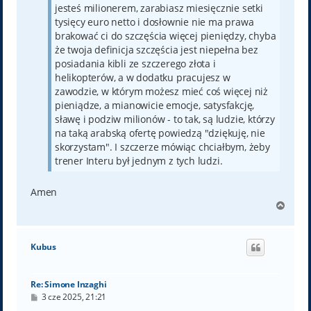
jesteś milionerem, zarabiasz miesięcznie setki
tysięcy euro netto i dosłownie nie ma prawa
brakować ci do szczęścia więcej pieniędzy, chyba
że twoja definicja szczęścia jest niepełna bez
posiadania kibli ze szczerego złota i
helikopterów, a w dodatku pracujesz w
zawodzie, w którym możesz mieć coś więcej niż
pieniądze, a mianowicie emocje, satysfakcję,
sławę i podziw milionów - to tak, są ludzie, którzy
na taką arabską ofertę powiedzą "dziękuję, nie
skorzystam". I szczerze mówiąc chciałbym, żeby
trener Interu był jednym z tych ludzi.
Amen
N
a
g
ó
Kubus
r
ę
Re: Simone Inzaghi
P
3 cze 2025, 21:21
o