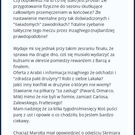
Czy odpowiedź na to co się stało jest prosta? Złe
przygotowanie fizyczne do sezonu skutkujące
całkowitym przemęczeniem w końcówce? Złe
nastawienie mentalne przy tak doświadczonych i
"świadomych" zawodnikach? Totalne zyebanie
taktyczne tego meczu przez Inzaghiego (najbardziej
prawdopodobne?
Wydaje mi się jednak przy takim zesraniu finału, że
sprawa ma drugie dno, coś się musiało wydarzyć za
kulisami w okresie pomiedzy rewanżem z Barcą a
finałem.
Oferta z Arabii i informacja Inzaghiego że odchodzi i
"zdradza pakt drużyny"? Robi z siebie Lakaka?
Jakiś inny konflikt w drużynie o którym nie wiemy?
Stawianie na piłkarzy "za zasługi" (Pavard, Dimarco,
Miki) mimo że nie byli w formie, zamiast Carlosa,
Zalewskiego, Frattesiego?
Mam nadzieję że za kilka tygodni/miesięcy ktoś puści
parę z ust i opowie o co chodziło, bo jestem bardzo
ciekawy.
Chociaż Marotta miał opowiedzieć o odejściu Skriniara