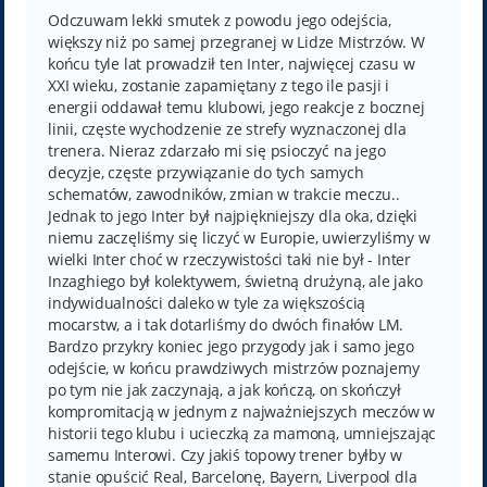
s
t
Odczuwam lekki smutek z powodu jego odejścia,
większy niż po samej przegranej w Lidze Mistrzów. W
końcu tyle lat prowadził ten Inter, najwięcej czasu w
XXI wieku, zostanie zapamiętany z tego ile pasji i
energii oddawał temu klubowi, jego reakcje z bocznej
linii, częste wychodzenie ze strefy wyznaczonej dla
trenera. Nieraz zdarzało mi się psioczyć na jego
decyzje, częste przywiązanie do tych samych
schematów, zawodników, zmian w trakcie meczu..
Jednak to jego Inter był najpiękniejszy dla oka, dzięki
niemu zaczęliśmy się liczyć w Europie, uwierzyliśmy w
wielki Inter choć w rzeczywistości taki nie był - Inter
Inzaghiego był kolektywem, świetną drużyną, ale jako
indywidualności daleko w tyle za większością
mocarstw, a i tak dotarliśmy do dwóch finałów LM.
Bardzo przykry koniec jego przygody jak i samo jego
odejście, w końcu prawdziwych mistrzów poznajemy
po tym nie jak zaczynają, a jak kończą, on skończył
kompromitacją w jednym z najważniejszych meczów w
historii tego klubu i ucieczką za mamoną, umniejszając
samemu Interowi. Czy jakiś topowy trener byłby w
stanie opuścić Real, Barcelonę, Bayern, Liverpool dla