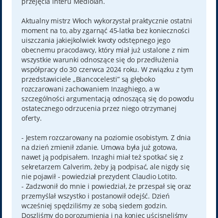
przejęcia Interu Mediolan.
Aktualny mistrz Włoch wykorzystał praktycznie ostatni
moment na to, aby zgarnąć 45-latka bez konieczności
uiszczania jakiejkolwiek kwoty odstępnego jego
obecnemu pracodawcy, który miał już ustalone z nim
wszystkie warunki odnoszące się do przedłużenia
współpracy do 30 czerwca 2024 roku. W związku z tym
przedstawiciele „Biancocelesti” są głęboko
rozczarowani zachowaniem Inzaghiego, a w
szczególności argumentacją odnoszącą się do powodu
ostatecznego odrzucenia przez niego otrzymanej
oferty.
- Jestem rozczarowany na poziomie osobistym. Z dnia
na dzień zmienił zdanie. Umowa była już gotowa,
nawet ją podpisałem. Inzaghi miał też spotkać się z
sekretarzem Calverim, żeby ją podpisać, ale nigdy się
nie pojawił - powiedział prezydent Claudio Lotito.
- Zadzwonił do mnie i powiedział, że przespał się oraz
przemyślał wszystko i postanowił odejść. Dzień
wcześniej spędziliśmy ze sobą siedem godzin.
Doszliśmy do porozumienia i na koniec uścisnęliśmy