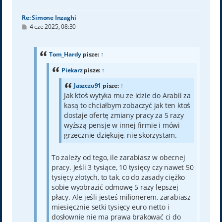
ę
Re: Simone Inzaghi
P
4 cze 2025, 08:30
o
s
t
Tom_Hardy
pisze:
↑
Piekarz
pisze:
↑
Jaszczu91
pisze:
↑
Jak ktoś wytyka mu ze idzie do Arabii za
kasą to chciałbym zobaczyć jak ten ktoś
dostaje ofertę zmiany pracy za 5 razy
wyższą pensje w innej firmie i mówi
grzecznie dziękuję, nie skorzystam.
To zależy od tego, ile zarabiasz w obecnej
pracy. Jeśli 3 tysiące, 10 tysięcy czy nawet 50
tysięcy złotych, to tak, co do zasady ciężko
sobie wyobrazić odmowę 5 razy lepszej
płacy. Ale jeśli jesteś milionerem, zarabiasz
miesięcznie setki tysięcy euro netto i
dosłownie nie ma prawa brakować ci do