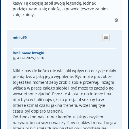
kasy? Tą decyzją zabił swoją legendę, jednak
podziękowania się należą, a pewnie jeszcze za nim
zatęsknimy.
N
a
g
ó
miniu86
r
ę
Re: Simone Inzaghi
P
4 cze 2025, 09:36
o
s
t
Nikt z nas do końca nie wie jaki wpływ na decyzje miały
pieniądze, a jaką jego wypalenie. Być może poczuł, że
to jest ten moment żeby zrobić sobie przerwę. Inzaghi
wkłada w pracę całego siebie i być może to zaczęło go
wewnętrznie zjadać. Przez te 4 lata to na Interze i na
nim była w Italii największa presja. 4 sezony to w
Interze szmat czasu jak na trenera, wcześniej tyle
czasu był dopiero Mancini.
Odchodzi od nas trener komfortu jak go zwykłem
nazywać bo co sezon walczyliśmy o jakieś trofea, bo gra
Interu przyciągała tłumy na stadion i podobała się,