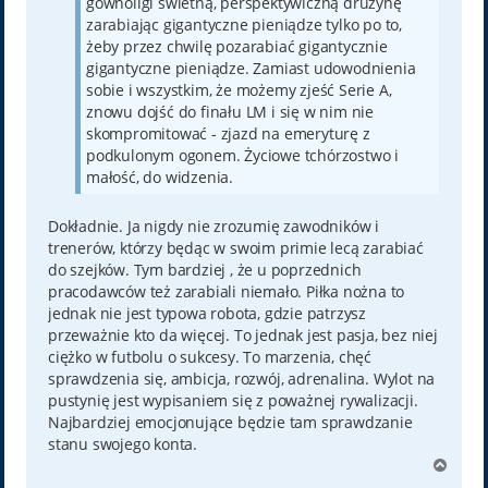
gównoligi świetną, perspektywiczną drużynę
zarabiając gigantyczne pieniądze tylko po to,
żeby przez chwilę pozarabiać gigantycznie
gigantyczne pieniądze. Zamiast udowodnienia
sobie i wszystkim, że możemy zjeść Serie A,
znowu dojść do finału LM i się w nim nie
skompromitować - zjazd na emeryturę z
podkulonym ogonem. Życiowe tchórzostwo i
małość, do widzenia.
Dokładnie. Ja nigdy nie zrozumię zawodników i
trenerów, którzy będąc w swoim primie lecą zarabiać
do szejków. Tym bardziej , że u poprzednich
pracodawców też zarabiali niemało. Piłka nożna to
jednak nie jest typowa robota, gdzie patrzysz
przeważnie kto da więcej. To jednak jest pasja, bez niej
ciężko w futbolu o sukcesy. To marzenia, chęć
sprawdzenia się, ambicja, rozwój, adrenalina. Wylot na
pustynię jest wypisaniem się z poważnej rywalizacji.
Najbardziej emocjonujące będzie tam sprawdzanie
stanu swojego konta.
N
a