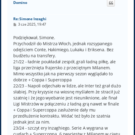
Domino
r
ę
Re: Simone Inzaghi
P
3 cze 2025, 19:47
o
s
t
Podziękował, Simone.
Przychodził do Mistrza Włoch, jednak rozsypanego
odejściem Conte, Hakimiego, Lukaku i Eriksena. Bez
budżetu na transfery.
21/22 - ładnie poukładał zespół, grali ładną piłkę, ale
liga przerżnięta frajersko z przeciętnym Milanem.
Mimo wszystko jak na pierwszy sezon wyglądało to
dobrze + Coppa i Supercoppa
22/23 - Napoli odjechało w lidze, ale Inter też grał dużo
słabiej. Przy kryzysie na wiosnę myślałem że stracił już
szatnię i że jego wyebanie jest nieuniknione, ale finał
Ligi Mistrzów w połączeniu z ładną grą nawet w finale
+ Coppa i Supercoppa zasłużenie dały mu
przedłużenie kontraktu. Widać też było że szatnia
jednak jest za nim.
23/24 - szczyt ery Inzaghiego. Serie A wygrana w
cuglach + Supercoppa. 6 zwycięstw z Milanem w ciągu