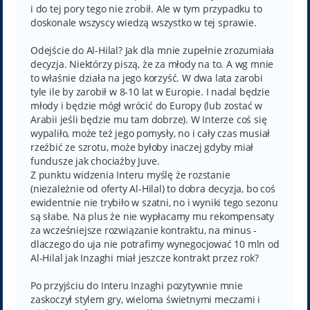
i do tej pory tego nie zrobił. Ale w tym przypadku to
doskonale wszyscy wiedzą wszystko w tej sprawie.
Odejście do Al-Hilal? Jak dla mnie zupełnie zrozumiała
decyzja. Niektórzy piszą, że za młody na to. A wg mnie
to właśnie działa na jego korzyść. W dwa lata zarobi
tyle ile by zarobił w 8-10 lat w Europie. I nadal będzie
młody i będzie mógł wrócić do Europy (lub zostać w
Arabii jeśli będzie mu tam dobrze). W Interze coś się
wypaliło, może też jego pomysły, no i cały czas musiał
rzeźbić ze szrotu, może byłoby inaczej gdyby miał
fundusze jak chociażby Juve.
Z punktu widzenia Interu myślę że rozstanie
(niezależnie od oferty Al-Hilal) to dobra decyzja, bo coś
ewidentnie nie trybiło w szatni, no i wyniki tego sezonu
są słabe. Na plus że nie wypłacamy mu rekompensaty
za wcześniejsze rozwiązanie kontraktu, na minus -
dlaczego do uja nie potrafimy wynegocjować 10 mln od
Al-Hilal jak Inzaghi miał jeszcze kontrakt przez rok?
Po przyjściu do Interu Inzaghi pozytywnie mnie
zaskoczył stylem gry, wieloma świetnymi meczami i