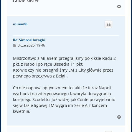
Grazie Mister
N
a
g
ó
miniu86
r
ę
Re: Simone Inzaghi
P
3 cze 2025, 19:46
o
s
t
Mistrzostwo z Milanem przegraliśmy po kiksie Radu 2
pkt, z Napoli po ręce Bissecka i 1 pkt.
Kto wie czy nie przegraliśmy LM z City głównie przez
pewnego przegrywa z Belgii.
Co nie napawa optymizmem to fakt, że teraz Napoli
wychodzi na zdecydowanego faworyta do wygrania
kolejnego Scudetto. Już widzę jak Conte po wyjebaniu
się w fazie ligowej LM wygra im Serie A z końcem
kwietnia.
N
a
g
ó