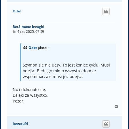
g
ó
Odet
r
ę
Re: Simone Inzaghi
P
4 cze 2025, 07:59
o
s
t
Odet
pisze:
↑
Szymon się nie uczy. To jest koniec cyklu. Musi
odejść. Będę go mimo wszystko dobrze
wspominać, ale musi już odejść.
No i dokonało się.
Dzięki za wszystko.
Pozdr.
N
a
g
ó
Jaszczu91
r