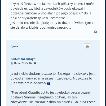
t
Czy ktoś śledzi w social mediach piłkarzy Interu i może
powiedzieć czy ktoś z zawodników podziękował i
pożegnał Simone w socialach po jego odejściu? Bo ja
póki co słyszałem tylko o Sommerze.
Jeśli nikt mu nie dziękuję to by to dużo mówiło o tym co
się działo w klubie pod koniec sezonu…
N
a
g
ó
Cyrax
r
ę
Re: Simone Inzaghi
P
8 cze 2025, 07:34
o
s
t
Ja od siebie dodam jeszcze to. Szczególnie ciekawy jest
powód zmiany zdania przez Inzaghiego. No gdzieś to
już czytałem niedawno
"Prezydent Claudio Lotito jest głęboko rozczarowany
postawą Simone Inzaghiego po tym, jak ten
zdecydował się rozstać z dnia na dzień z Lazio na rzecz