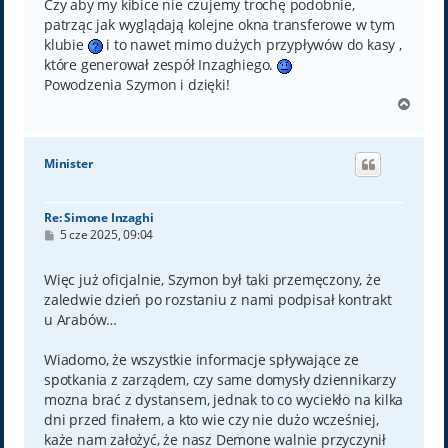
Czy aby my kibice nie czujemy trochę podobnie,
patrząc jak wyglądają kolejne okna transferowe w tym
klubie
i to nawet mimo dużych przypływów do kasy ,
które generował zespół Inzaghiego.
Powodzenia Szymon i dzięki!
N
a
g
ó
Minister
r
ę
Re: Simone Inzaghi
P
5 cze 2025, 09:04
o
s
t
Więc już oficjalnie, Szymon był taki przemęczony, że
zaledwie dzień po rozstaniu z nami podpisał kontrakt
u Arabów…
Wiadomo, że wszystkie informacje spływające ze
spotkania z zarządem, czy same domysły dziennikarzy
mozna brać z dystansem, jednak to co wyciekło na kilka
dni przed finałem, a kto wie czy nie dużo wcześniej,
każe nam założyć, że nasz Demone walnie przyczynił