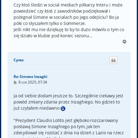
t
Czy ktoś śledzi w social mediach piłkarzy Interu i może
powiedzieć czy ktoś z zawodników podziękował i
pożegnał Simone w socialach po jego odejściu? Bo ja
póki co słyszałem tylko o Sommerze.
Jeśli nikt mu nie dziękuję to by to dużo mówiło o tym co
się działo w klubie pod koniec sezonu…
N
a
g
ó
Cyrax
r
ę
Re: Simone Inzaghi
P
8 cze 2025, 07:34
o
s
t
Ja od siebie dodam jeszcze to. Szczególnie ciekawy jest
powód zmiany zdania przez Inzaghiego. No gdzieś to
już czytałem niedawno
"Prezydent Claudio Lotito jest głęboko rozczarowany
postawą Simone Inzaghiego po tym, jak ten
zdecydował się rozstać z dnia na dzień z Lazio na rzecz