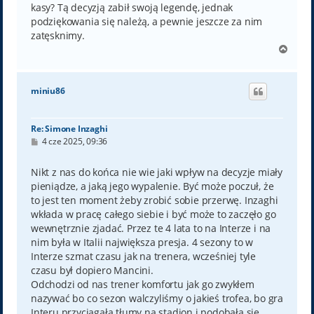
kasy? Tą decyzją zabił swoją legendę, jednak
podziękowania się należą, a pewnie jeszcze za nim
zatęsknimy.
N
a
g
ó
miniu86
r
ę
Re: Simone Inzaghi
P
4 cze 2025, 09:36
o
s
t
Nikt z nas do końca nie wie jaki wpływ na decyzje miały
pieniądze, a jaką jego wypalenie. Być może poczuł, że
to jest ten moment żeby zrobić sobie przerwę. Inzaghi
wkłada w pracę całego siebie i być może to zaczęło go
wewnętrznie zjadać. Przez te 4 lata to na Interze i na
nim była w Italii największa presja. 4 sezony to w
Interze szmat czasu jak na trenera, wcześniej tyle
czasu był dopiero Mancini.
Odchodzi od nas trener komfortu jak go zwykłem
nazywać bo co sezon walczyliśmy o jakieś trofea, bo gra
Interu przyciągała tłumy na stadion i podobała się,