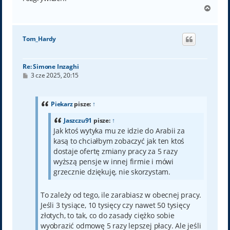
N
a
g
ó
Tom_Hardy
r
ę
Re: Simone Inzaghi
P
3 cze 2025, 20:15
o
s
t
Piekarz
pisze:
↑
Jaszczu91
pisze:
↑
Jak ktoś wytyka mu ze idzie do Arabii za
kasą to chciałbym zobaczyć jak ten ktoś
dostaje ofertę zmiany pracy za 5 razy
wyższą pensje w innej firmie i mówi
grzecznie dziękuję, nie skorzystam.
To zależy od tego, ile zarabiasz w obecnej pracy.
Jeśli 3 tysiące, 10 tysięcy czy nawet 50 tysięcy
złotych, to tak, co do zasady ciężko sobie
wyobrazić odmowę 5 razy lepszej płacy. Ale jeśli