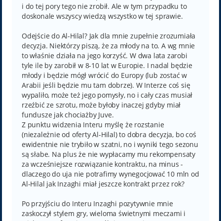
i do tej pory tego nie zrobił. Ale w tym przypadku to
doskonale wszyscy wiedzą wszystko w tej sprawie.
Odejście do Al-Hilal? Jak dla mnie zupełnie zrozumiała
decyzja. Niektórzy piszą, że za młody na to. A wg mnie
to właśnie działa na jego korzyść. W dwa lata zarobi
tyle ile by zarobił w 8-10 lat w Europie. I nadal będzie
młody i będzie mógł wrócić do Europy (lub zostać w
Arabii jeśli będzie mu tam dobrze). W Interze coś się
wypaliło, może też jego pomysły, no i cały czas musiał
rzeźbić ze szrotu, może byłoby inaczej gdyby miał
fundusze jak chociażby Juve.
Z punktu widzenia Interu myślę że rozstanie
(niezależnie od oferty Al-Hilal) to dobra decyzja, bo coś
ewidentnie nie trybiło w szatni, no i wyniki tego sezonu
są słabe. Na plus że nie wypłacamy mu rekompensaty
za wcześniejsze rozwiązanie kontraktu, na minus -
dlaczego do uja nie potrafimy wynegocjować 10 mln od
Al-Hilal jak Inzaghi miał jeszcze kontrakt przez rok?
Po przyjściu do Interu Inzaghi pozytywnie mnie
zaskoczył stylem gry, wieloma świetnymi meczami i