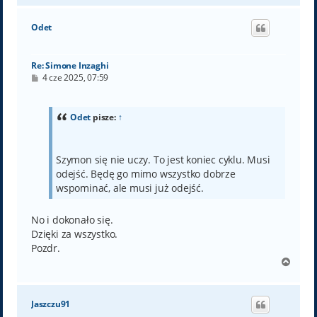
g
ó
Odet
r
ę
Re: Simone Inzaghi
P
4 cze 2025, 07:59
o
s
t
Odet
pisze:
↑
Szymon się nie uczy. To jest koniec cyklu. Musi
odejść. Będę go mimo wszystko dobrze
wspominać, ale musi już odejść.
No i dokonało się.
Dzięki za wszystko.
Pozdr.
N
a
g
ó
Jaszczu91
r