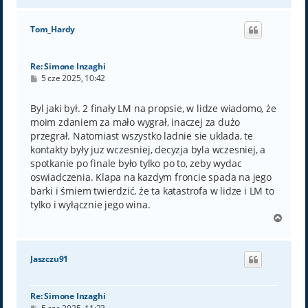
g
ó
Tom_Hardy
r
ę
Re: Simone Inzaghi
P
5 cze 2025, 10:42
o
s
t
Byl jaki był. 2 finały LM na propsie, w lidze wiadomo, że
moim zdaniem za mało wygrał, inaczej za dużo
przegrał. Natomiast wszystko ladnie sie uklada, te
kontakty były juz wczesniej, decyzja byla wczesniej, a
spotkanie po finale było tylko po to, zeby wydac
oswiadczenia. Klapa na kazdym froncie spada na jego
barki i śmiem twierdzić, że ta katastrofa w lidze i LM to
tylko i wyłącznie jego wina.
N
a
g
ó
Jaszczu91
r
ę
Re: Simone Inzaghi
P