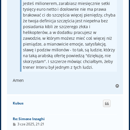
jesteś milionerem, zarabiasz miesięcznie setki
tysięcy euro netto i dosłownie nie ma prawa
brakować ci do szczęścia więcej pieniędzy, chyba
że twoja definicja szczęścia jest niepełna bez
posiadania kibli ze szczerego złota i
helikopterów, a w dodatku pracujesz w
zawodzie, w którym możesz mieć coś więcej niż
pieniądze, a mianowicie emocje, satysfakcję,
sławę i podziw milionów - to tak, są ludzie, którzy
na taką arabską ofertę powiedzą "dziękuję, nie
skorzystam". I szczerze mówiąc chciałbym, żeby
trener Interu był jednym z tych ludzi.
Amen
N
a
g
ó
Kubus
r
ę
Re: Simone Inzaghi
P
3 cze 2025, 21:21
o