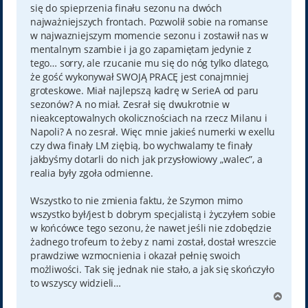
się do spieprzenia finału sezonu na dwóch
najważniejszych frontach. Pozwolił sobie na romanse
w najwazniejszym momencie sezonu i zostawił nas w
mentalnym szambie i ja go zapamiętam jedynie z
tego… sorry, ale rzucanie mu się do nóg tylko dlatego,
że gość wykonywał SWOJĄ PRACĘ jest conajmniej
groteskowe. Miał najlepszą kadrę w SerieA od paru
sezonów? A no miał. Zesrał się dwukrotnie w
nieakceptowalnych okolicznościach na rzecz Milanu i
Napoli? A no zesrał. Więc mnie jakieś numerki w exellu
czy dwa finały LM ziębią, bo wychwalamy te finały
jakbyśmy dotarli do nich jak przysłowiowy „walec”, a
realia były zgoła odmienne.
Wszystko to nie zmienia faktu, że Szymon mimo
wszystko był/jest b dobrym specjalistą i życzyłem sobie
w końcówce tego sezonu, że nawet jeśli nie zdobędzie
żadnego trofeum to żeby z nami został, dostał wreszcie
prawdziwe wzmocnienia i okazał pełnię swoich
możliwości. Tak się jednak nie stało, a jak się skończyło
to wszyscy widzieli…
N
a