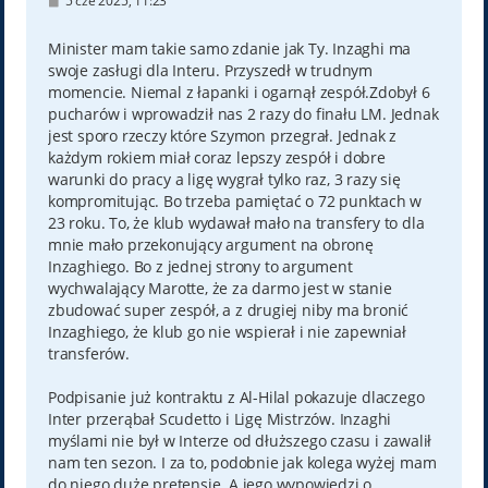
5 cze 2025, 11:23
o
s
t
Minister mam takie samo zdanie jak Ty. Inzaghi ma
swoje zasługi dla Interu. Przyszedł w trudnym
momencie. Niemal z łapanki i ogarnął zespół.Zdobył 6
pucharów i wprowadził nas 2 razy do finału LM. Jednak
jest sporo rzeczy które Szymon przegrał. Jednak z
każdym rokiem miał coraz lepszy zespół i dobre
warunki do pracy a ligę wygrał tylko raz, 3 razy się
kompromitując. Bo trzeba pamiętać o 72 punktach w
23 roku. To, że klub wydawał mało na transfery to dla
mnie mało przekonujący argument na obronę
Inzaghiego. Bo z jednej strony to argument
wychwalający Marotte, że za darmo jest w stanie
zbudować super zespół, a z drugiej niby ma bronić
Inzaghiego, że klub go nie wspierał i nie zapewniał
transferów.
Podpisanie już kontraktu z Al-Hilal pokazuje dlaczego
Inter przerąbał Scudetto i Ligę Mistrzów. Inzaghi
myślami nie był w Interze od dłuższego czasu i zawalił
nam ten sezon. I za to, podobnie jak kolega wyżej mam
do niego duże pretensje. A jego wypowiedzi o