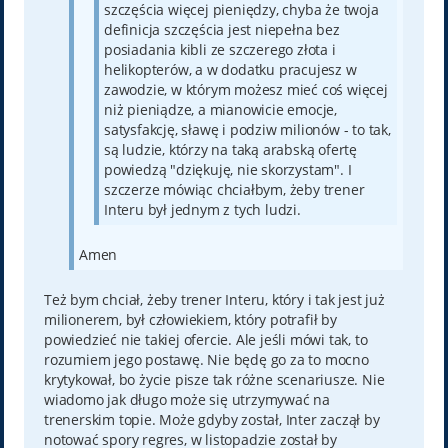
szczęścia więcej pieniędzy, chyba że twoja
definicja szczęścia jest niepełna bez
posiadania kibli ze szczerego złota i
helikopterów, a w dodatku pracujesz w
zawodzie, w którym możesz mieć coś więcej
niż pieniądze, a mianowicie emocje,
satysfakcję, sławę i podziw milionów - to tak,
są ludzie, którzy na taką arabską ofertę
powiedzą "dziękuję, nie skorzystam". I
szczerze mówiąc chciałbym, żeby trener
Interu był jednym z tych ludzi.
Amen
Też bym chciał, żeby trener Interu, który i tak jest już
milionerem, był człowiekiem, który potrafił by
powiedzieć nie takiej ofercie. Ale jeśli mówi tak, to
rozumiem jego postawę. Nie będę go za to mocno
krytykował, bo życie pisze tak różne scenariusze. Nie
wiadomo jak długo może się utrzymywać na
trenerskim topie. Może gdyby został, Inter zaczął by
notować spory regres, w listopadzie został by