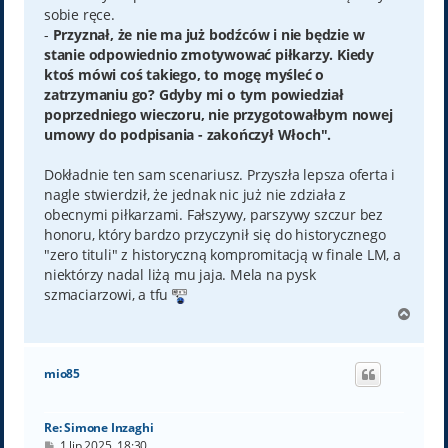
sobie ręce.
-
Przyznał, że nie ma już bodźców i nie będzie w
stanie odpowiednio zmotywować piłkarzy. Kiedy
ktoś mówi coś takiego, to mogę myśleć o
zatrzymaniu go? Gdyby mi o tym powiedział
poprzedniego wieczoru, nie przygotowałbym nowej
umowy do podpisania - zakończył Włoch".
Dokładnie ten sam scenariusz. Przyszła lepsza oferta i
nagle stwierdził, że jednak nic już nie zdziała z
obecnymi piłkarzami. Fałszywy, parszywy szczur bez
honoru, który bardzo przyczynił się do historycznego
"zero tituli" z historyczną kompromitacją w finale LM, a
niektórzy nadal liżą mu jaja. Mela na pysk
szmaciarzowi, a tfu
N
a
g
ó
mio85
r
ę
Re: Simone Inzaghi
P
1 lip 2025, 18:30