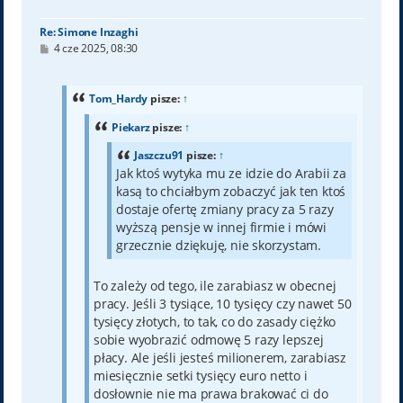
ę
Re: Simone Inzaghi
P
4 cze 2025, 08:30
o
s
t
Tom_Hardy
pisze:
↑
Piekarz
pisze:
↑
Jaszczu91
pisze:
↑
Jak ktoś wytyka mu ze idzie do Arabii za
kasą to chciałbym zobaczyć jak ten ktoś
dostaje ofertę zmiany pracy za 5 razy
wyższą pensje w innej firmie i mówi
grzecznie dziękuję, nie skorzystam.
To zależy od tego, ile zarabiasz w obecnej
pracy. Jeśli 3 tysiące, 10 tysięcy czy nawet 50
tysięcy złotych, to tak, co do zasady ciężko
sobie wyobrazić odmowę 5 razy lepszej
płacy. Ale jeśli jesteś milionerem, zarabiasz
miesięcznie setki tysięcy euro netto i
dosłownie nie ma prawa brakować ci do