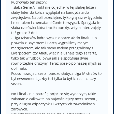
Pudrowało ten sezon:
- słaba Serie A - nikt nie odjechał w tej słabej lidze i
słaby Inter do końca wyglądał na kandydata do
zwycięstwa. Napoli przeciętne, tylko grą raz w tygodniu
i mentalem i chematami Conte to wygrali. Sprzyjała im
słaba czołówka która traciła punkty, w tym Inter, zajęty
też grą co 3 dni.
- Liga Mistrzów która wyszła dobrze aż do finału. Co
prawda z Bayernem i Barcą wygraliśmy małym
marginersem, ale tak samo małym przegraliśmy z
Liverpoolem czy Atleti, więc nie uznaję tego za farta,
tylko tak w futbolu bywa jak się spotykają dwie
równorzędne drużyny. Teraz poszło po naszej myśli aż
do finału.
Podsumowując, sezon bardzo słaby, a Liga Mistrzów to
był ewenement, jakby to i tylko to był ich cel na cały
sezon.
No i finał - nie potrafię pojąć co się wydarzyło, takie
załamanie całkowite na najważniejszy mecz sezonu,
przy długim odpoczynku i wszystkich zawodnikach
zdrowych.