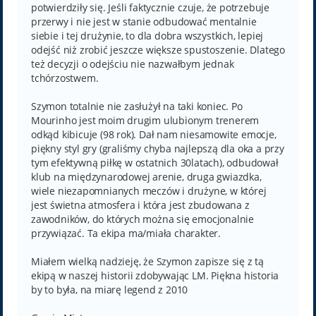
potwierdziły się. Jeśli faktycznie czuje, że potrzebuje
przerwy i nie jest w stanie odbudować mentalnie
siebie i tej drużynie, to dla dobra wszystkich, lepiej
odejść niż zrobić jeszcze większe spustoszenie. Dlatego
też decyzji o odejściu nie nazwałbym jednak
tchórzostwem.
Szymon totalnie nie zasłużył na taki koniec. Po
Mourinho jest moim drugim ulubionym trenerem
odkąd kibicuje (98 rok). Dał nam niesamowite emocje,
piękny styl gry (graliśmy chyba najlepszą dla oka a przy
tym efektywną piłkę w ostatnich 30latach), odbudował
klub na międzynarodowej arenie, druga gwiazdka,
wiele niezapomnianych meczów i drużyne, w której
jest świetna atmosfera i która jest zbudowana z
zawodników, do których można się emocjonalnie
przywiązać. Ta ekipa ma/miała charakter.
Miałem wielką nadzieję, że Szymon zapisze się z tą
ekipą w naszej historii zdobywając LM. Piękna historia
by to była, na miarę legend z 2010