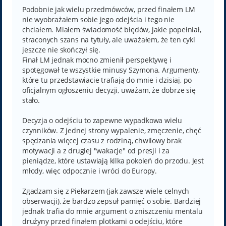
s
t
Podobnie jak wielu przedmówców, przed finałem LM
nie wyobrażałem sobie jego odejścia i tego nie
chciałem. Miałem świadomość błędów, jakie popełniał,
straconych szans na tytuły, ale uważałem, że ten cykl
jeszcze nie skończył się.
Finał LM jednak mocno zmienił perspektywę i
spotęgował te wszystkie minusy Szymona. Argumenty,
które tu przedstawiacie trafiają do mnie i dzisiaj, po
oficjalnym ogłoszeniu decyzji, uważam, że dobrze się
stało.
Decyzja o odejściu to zapewne wypadkowa wielu
czynników. Z jednej strony wypalenie, zmęczenie, chęć
spędzania więcej czasu z rodziną, chwilowy brak
motywacji a z drugiej "wakacje" od presji i za
pieniądze, które ustawiają kilka pokoleń do przodu. Jest
młody, więc odpocznie i wróci do Europy.
Zgadzam się z Piekarzem (jak zawsze wiele celnych
obserwacji), że bardzo zepsuł pamięć o sobie. Bardziej
jednak trafia do mnie argument o zniszczeniu mentalu
drużyny przed finałem plotkami o odejściu, które