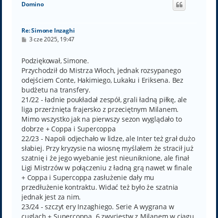
Domino
r
ę
Re: Simone Inzaghi
P
3 cze 2025, 19:47
o
s
t
Podziękował, Simone.
Przychodził do Mistrza Włoch, jednak rozsypanego
odejściem Conte, Hakimiego, Lukaku i Eriksena. Bez
budżetu na transfery.
21/22 - ładnie poukładał zespół, grali ładną piłkę, ale
liga przerżnięta frajersko z przeciętnym Milanem.
Mimo wszystko jak na pierwszy sezon wyglądało to
dobrze + Coppa i Supercoppa
22/23 - Napoli odjechało w lidze, ale Inter też grał dużo
słabiej. Przy kryzysie na wiosnę myślałem że stracił już
szatnię i że jego wyebanie jest nieuniknione, ale finał
Ligi Mistrzów w połączeniu z ładną grą nawet w finale
+ Coppa i Supercoppa zasłużenie dały mu
przedłużenie kontraktu. Widać też było że szatnia
jednak jest za nim.
23/24 - szczyt ery Inzaghiego. Serie A wygrana w
cuglach + Supercoppa. 6 zwycięstw z Milanem w ciągu