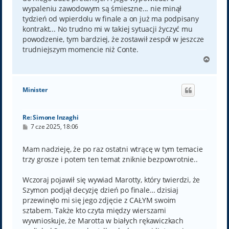
wypaleniu zawodowym są śmieszne... nie minął
tydzień od wpierdolu w finale a on już ma podpisany
kontrakt... No trudno mi w takiej sytuacji życzyć mu
powodzenie, tym bardziej, że zostawił zespół w jeszcze
trudniejszym momencie niż Conte.
N
a
g
ó
Minister
r
ę
Re: Simone Inzaghi
P
7 cze 2025, 18:06
o
s
t
Mam nadzieję, że po raz ostatni wtrącę w tym temacie
trzy grosze i potem ten temat zniknie bezpowrotnie..
Wczoraj pojawił się wywiad Marotty, który twierdzi, że
Szymon podjął decyzję dzień po finale… dzisiaj
przewinęło mi się jego zdjęcie z CAŁYM swoim
sztabem. Także kto czyta między wierszami
wywnioskuje, że Marotta w białych rękawiczkach