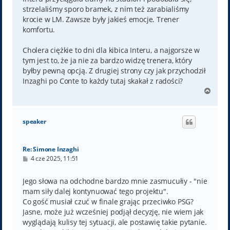
strzelaliśmy sporo bramek, z nim też zarabialiśmy
krocie w LM. Zawsze były jakieś emocje. Trener
komfortu.
Cholera ciężkie to dni dla kibica Interu, a najgorsze w
tym jest to, że ja nie za bardzo widzę trenera, który
byłby pewną opcją. Z drugiej strony czy jak przychodził
Inzaghi po Conte to każdy tutaj skakał z radości?
N
a
g
ó
speaker
r
ę
Re: Simone Inzaghi
P
4 cze 2025, 11:51
o
s
t
Jego słowa na odchodne bardzo mnie zasmucułiy - "nie
mam siły dalej kontynuować tego projektu".
Co gość musiał czuć w finale grając przeciwko PSG?
Jasne, może już wcześniej podjął decyzję, nie wiem jak
wyglądają kulisy tej sytuacji, ale postawię takie pytanie.