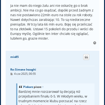
s
t
Ja nie mam do niego żalu ani nie oskarżę go o brak
ambicji. Nie ma co go osądzać, dopóki przed żadnym z
nas nie postawiono 22mln euro na stole za rok roboty.
Nawet dotychczas zarabiając 10. To są niedorzeczne
pieniądze. W trzy lata 66 mln euro. Boję się przeliczać
to na złotówki. Ustawi 15 pokoleń do przodu i wróci do
Europy myślę. Ogólnie ten Inter chciało się oglądać,
lubiłem go, grazie mister.
N
a
g
ó
mio85
r
ę
Re: Simone Inzaghi
P
4 cze 2025, 00:55
o
s
t
Piekarz
pisze:
↑
Bardziej mnie rozczarował tą decyzją niż
przejebaniem finału 0-5. W młodym wieku, w
trudnym momencie klubu porzucać na rzecz