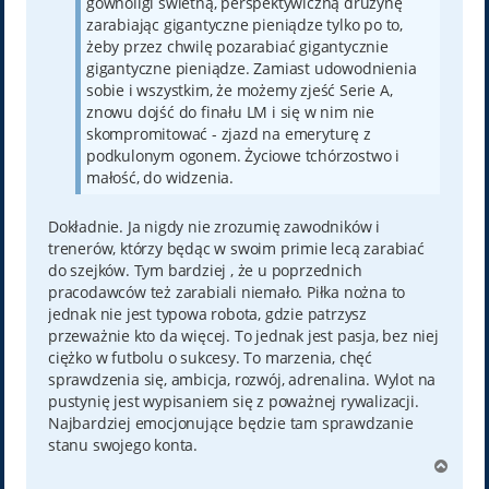
gównoligi świetną, perspektywiczną drużynę
zarabiając gigantyczne pieniądze tylko po to,
żeby przez chwilę pozarabiać gigantycznie
gigantyczne pieniądze. Zamiast udowodnienia
sobie i wszystkim, że możemy zjeść Serie A,
znowu dojść do finału LM i się w nim nie
skompromitować - zjazd na emeryturę z
podkulonym ogonem. Życiowe tchórzostwo i
małość, do widzenia.
Dokładnie. Ja nigdy nie zrozumię zawodników i
trenerów, którzy będąc w swoim primie lecą zarabiać
do szejków. Tym bardziej , że u poprzednich
pracodawców też zarabiali niemało. Piłka nożna to
jednak nie jest typowa robota, gdzie patrzysz
przeważnie kto da więcej. To jednak jest pasja, bez niej
ciężko w futbolu o sukcesy. To marzenia, chęć
sprawdzenia się, ambicja, rozwój, adrenalina. Wylot na
pustynię jest wypisaniem się z poważnej rywalizacji.
Najbardziej emocjonujące będzie tam sprawdzanie
stanu swojego konta.
N
a