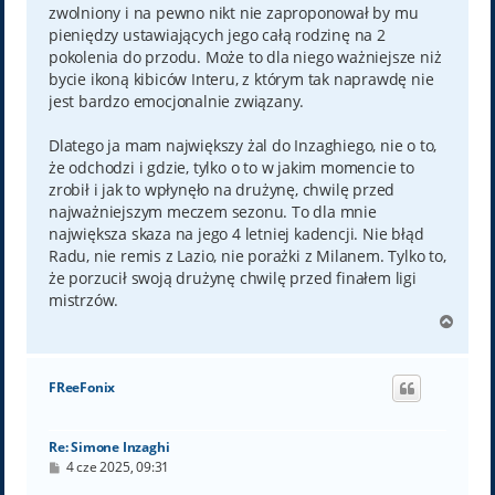
zwolniony i na pewno nikt nie zaproponował by mu
pieniędzy ustawiających jego całą rodzinę na 2
pokolenia do przodu. Może to dla niego ważniejsze niż
bycie ikoną kibiców Interu, z którym tak naprawdę nie
jest bardzo emocjonalnie związany.
Dlatego ja mam największy żal do Inzaghiego, nie o to,
że odchodzi i gdzie, tylko o to w jakim momencie to
zrobił i jak to wpłynęło na drużynę, chwilę przed
najważniejszym meczem sezonu. To dla mnie
największa skaza na jego 4 letniej kadencji. Nie błąd
Radu, nie remis z Lazio, nie porażki z Milanem. Tylko to,
że porzucił swoją drużynę chwilę przed finałem ligi
mistrzów.
N
a
g
ó
FReeFonix
r
ę
Re: Simone Inzaghi
P
4 cze 2025, 09:31
o