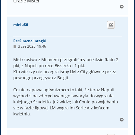
Grazie Mister
N
a
g
ó
miniu86
r
ę
Re: Simone Inzaghi
P
3 cze 2025, 19:46
o
s
t
Mistrzostwo z Milanem przegraliśmy po kiksie Radu 2
pkt, z Napoli po ręce Bissecka i 1 pkt.
Kto wie czy nie przegraliśmy LM z City głównie przez
pewnego przegrywa z Belgii.
Co nie napawa optymizmem to fakt, że teraz Napoli
wychodzi na zdecydowanego faworyta do wygrania
kolejnego Scudetto. Już widzę jak Conte po wyjebaniu
się w fazie ligowej LM wygra im Serie A z końcem
kwietnia.
N
a
g
ó