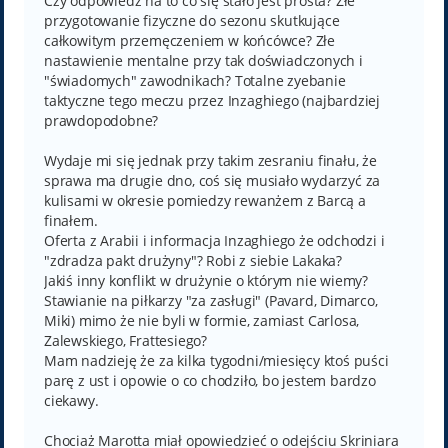
Czy odpowiedź na to co się stało jest prosta? Złe
przygotowanie fizyczne do sezonu skutkujące
całkowitym przemęczeniem w końcówce? Złe
nastawienie mentalne przy tak doświadczonych i
"świadomych" zawodnikach? Totalne zyebanie
taktyczne tego meczu przez Inzaghiego (najbardziej
prawdopodobne?
Wydaje mi się jednak przy takim zesraniu finału, że
sprawa ma drugie dno, coś się musiało wydarzyć za
kulisami w okresie pomiedzy rewanżem z Barcą a
finałem.
Oferta z Arabii i informacja Inzaghiego że odchodzi i
"zdradza pakt drużyny"? Robi z siebie Lakaka?
Jakiś inny konflikt w drużynie o którym nie wiemy?
Stawianie na piłkarzy "za zasługi" (Pavard, Dimarco,
Miki) mimo że nie byli w formie, zamiast Carlosa,
Zalewskiego, Frattesiego?
Mam nadzieję że za kilka tygodni/miesięcy ktoś puści
parę z ust i opowie o co chodziło, bo jestem bardzo
ciekawy.
Chociaż Marotta miał opowiedzieć o odejściu Skriniara