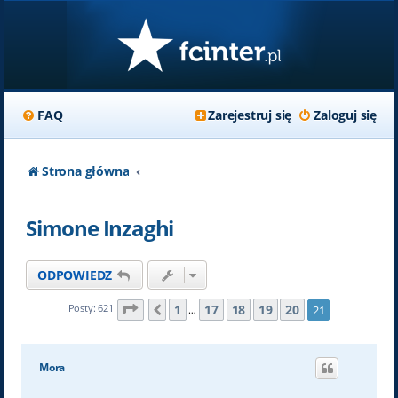
FAQ
Zarejestruj się
Zaloguj się
Strona główna
Simone Inzaghi
ODPOWIEDZ
Strona
21
z
21
1
17
18
19
20
Posty: 621
21
Poprzednia
…
Mora