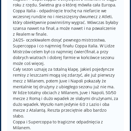
roku z rzędu. Świetna gra o której mówiła cała Europa.
Coppa Italia - odpadnięcie trochę na niefarcie we
wczesnej rundzie no i nieszczęsny dwumecz z Atleti,
który obiektywnie powinniśmy wygrać. Wówczas byłaby
szansa nawet na finał, a może nawet i na powalczenie
z Realem w finale.
24/25- oczekiwałem dosyć pewnego mistrzostwa,
Supercoppa i co najmniej finału Coppa Italia. W Lidze
Mistrzów celem był co najmniej ćwierćfinał, a przy
dobrych wiatrach i dobrej formie w końcówce sezonu
może coś więcej.
Cały sezon uznaję za totalną klapę. Jakieś pojedyncze
remisy z leszczami mogą się zdarzyć, ale już pierwszy
mecz z Milanem, potem Juve i Napoli pokazały że
mentalnie tej drużyny z ubiegłego sezonu już nie ma.
W lidze totalny obciach z Milanem, Juve i Napoli, 50/50
mecze z Romą i dużo wpadek ze słabymi drużynami, za
dużo wpadek. Wyszło nam jedynie 6:0 z Lazio i oba
mecze z Atalantą. Reszta przeciętnie albo bardzo
słabo.
Coppa i Supercoppa to tragiczne odpadnięcia z
Milanem.