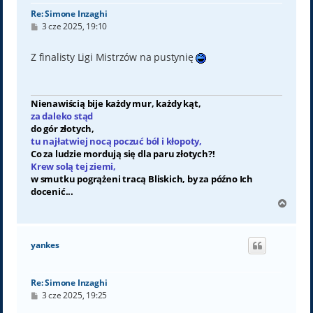
Re: Simone Inzaghi
P
3 cze 2025, 19:10
o
s
t
Z finalisty Ligi Mistrzów na pustynię
Nienawiścią bije każdy mur, każdy kąt,
za daleko stąd
do gór złotych,
tu najłatwiej nocą poczuć ból i kłopoty,
Co za ludzie mordują się dla paru złotych?!
Krew solą tej ziemi,
w smutku pogrążeni tracą Bliskich, by za późno Ich
docenić...
N
a
g
ó
yankes
r
ę
Re: Simone Inzaghi
P
3 cze 2025, 19:25
o