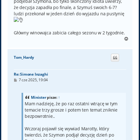
podjebał Szymona, bo tylko skończony idiota uwierzy,
że decyzja zapadła po finale, a Szymuś swoich 6-7?
ludzi przekonał w jeden dzień do wyjazdu na pustynię
Główny winowajca zabicia całego sezonu w 2 tygodnie.
N
a
g
ó
Tom_Hardy
r
ę
Re: Simone Inzaghi
P
7 cze 2025, 19:04
o
s
t
Minister
pisze:
↑
Mam nadzieję, że po raz ostatni wtrącę w tym
temacie trzy grosze i potem ten temat zniknie
bezpowrotnie..
Wczoraj pojawił się wywiad Marotty, który
twierdzi, że Szymon podjął decyzję dzień po