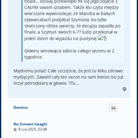
finale… dzisiaj przewinęło mi się jego zdjęcie z
CAŁYM swoim sztabem. Także kto czyta między
wierszami wywnioskuje, że Marotta w białych
rękawiczkach podjebał Szymona, bo tylko
skończony idiota uwierzy, że decyzja zapadła po
finale, a Szymuś swoich 6-7? ludzi przekonał w
jeden dzień do wyjazdu na pustynię
Główny winowajca zabicia całego sezonu w 2
tygodnie.
Mądremu polać! Całe szczęście, że jest tu kilku zdrowo
myślących. Zawalił cały ten sezon na sam koniec bo już
liczył petrodolary w głowie. Tfu...
N
a
g
ó
Domino
r
ę
Re: Simone Inzaghi
P
8 cze 2025, 03:48
o
s