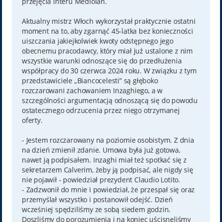
przejęcia Interu Mediolan.
Aktualny mistrz Włoch wykorzystał praktycznie ostatni
moment na to, aby zgarnąć 45-latka bez konieczności
uiszczania jakiejkolwiek kwoty odstępnego jego
obecnemu pracodawcy, który miał już ustalone z nim
wszystkie warunki odnoszące się do przedłużenia
współpracy do 30 czerwca 2024 roku. W związku z tym
przedstawiciele „Biancocelesti” są głęboko
rozczarowani zachowaniem Inzaghiego, a w
szczególności argumentacją odnoszącą się do powodu
ostatecznego odrzucenia przez niego otrzymanej
oferty.
- Jestem rozczarowany na poziomie osobistym. Z dnia
na dzień zmienił zdanie. Umowa była już gotowa,
nawet ją podpisałem. Inzaghi miał też spotkać się z
sekretarzem Calverim, żeby ją podpisać, ale nigdy się
nie pojawił - powiedział prezydent Claudio Lotito.
- Zadzwonił do mnie i powiedział, że przespał się oraz
przemyślał wszystko i postanowił odejść. Dzień
wcześniej spędziliśmy ze sobą siedem godzin.
Doszliśmy do porozumienia i na koniec uścisnęliśmy