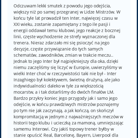
s
t
Odczuwam lekki smutek z powodu jego odejścia,
większy niż po samej przegranej w Lidze Mistrzów. W
końcu tyle lat prowadził ten Inter, najwięcej czasu w
XXI wieku, zostanie zapamiętany z tego ile pasji i
energii oddawał temu klubowi, jego reakcje z bocznej
linii, częste wychodzenie ze strefy wyznaczonej dla
trenera. Nieraz zdarzało mi się psioczyć na jego
decyzje, częste przywiązanie do tych samych
schematów, zawodników, zmian w trakcie meczu..
Jednak to jego Inter był najpiękniejszy dla oka, dzięki
niemu zaczęliśmy się liczyć w Europie, uwierzyliśmy w
wielki Inter choć w rzeczywistości taki nie był - Inter
Inzaghiego był kolektywem, świetną drużyną, ale jako
indywidualności daleko w tyle za większością
mocarstw, a i tak dotarliśmy do dwóch finałów LM.
Bardzo przykry koniec jego przygody jak i samo jego
odejście, w końcu prawdziwych mistrzów poznajemy
po tym nie jak zaczynają, a jak kończą, on skończył
kompromitacją w jednym z najważniejszych meczów w
historii tego klubu i ucieczką za mamoną, umniejszając
samemu Interowi. Czy jakiś topowy trener byłby w
stanie opuścić Real, Barcelonę, Bayern, Liverpool dla