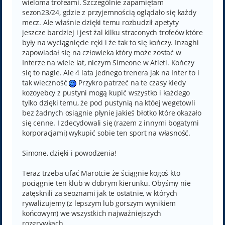
wieloma trofeami. Szczególnie zapamiętam
sezon23/24, gdzie z przyjemnością oglądało się każdy
mecz. Ale właśnie dzięki temu rozbudził apetyty
jeszcze bardziej i jest żal kilku straconych trofeów które
były na wyciągnięcie ręki i że tak to się kończy. Inzaghi
zapowiadał się na człowieka który może zostać w
Interze na wiele lat, niczym Simeone w Atleti. Kończy
się to nagle. Ale 4 lata jednego trenera jak na Inter to i
tak wieczność
Przykro patrzeć na te czasy kiedy
kozoyebcy z pustyni mogą kupić wszystko i każdego
tylko dzięki temu, że pod pustynią na któej wegetowli
bez żadnych osiągnie płynie jakieś błotko które okazało
się cenne. I zdecydowali się (razem z innymi bogatymi
korporacjami) wykupić sobie ten sport na własność.
Simone, dzięki i powodzenia!
Teraz trzeba ufać Marotcie że ściągnie kogoś kto
pociągnie ten klub w dobrym kierunku. Obyśmy nie
zatęsknili za seoznami jak te ostatnie, w których
rywalizujemy (z lepszym lub gorszym wynikiem
końcowym) we wszystkich najważniejszych
rozgrywkach.