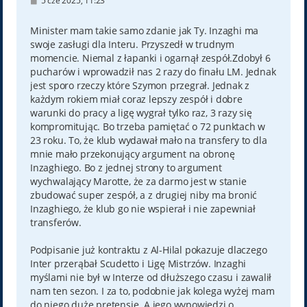
5 cze 2025, 11:23
o
s
t
Minister mam takie samo zdanie jak Ty. Inzaghi ma
swoje zasługi dla Interu. Przyszedł w trudnym
momencie. Niemal z łapanki i ogarnął zespół.Zdobył 6
pucharów i wprowadził nas 2 razy do finału LM. Jednak
jest sporo rzeczy które Szymon przegrał. Jednak z
każdym rokiem miał coraz lepszy zespół i dobre
warunki do pracy a ligę wygrał tylko raz, 3 razy się
kompromitując. Bo trzeba pamiętać o 72 punktach w
23 roku. To, że klub wydawał mało na transfery to dla
mnie mało przekonujący argument na obronę
Inzaghiego. Bo z jednej strony to argument
wychwalający Marotte, że za darmo jest w stanie
zbudować super zespół, a z drugiej niby ma bronić
Inzaghiego, że klub go nie wspierał i nie zapewniał
transferów.
Podpisanie już kontraktu z Al-Hilal pokazuje dlaczego
Inter przerąbał Scudetto i Ligę Mistrzów. Inzaghi
myślami nie był w Interze od dłuższego czasu i zawalił
nam ten sezon. I za to, podobnie jak kolega wyżej mam
do niego duże pretensje. A jego wypowiedzi o