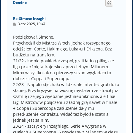
Domino
r
ę
Re: Simone Inzaghi
P
3 cze 2025, 19:47
o
s
t
Podziękował, Simone.
Przychodził do Mistrza Włoch, jednak rozsypanego
odejściem Conte, Hakimiego, Lukaku i Eriksena. Bez
budżetu na transfery.
21/22 - ładnie poukładał zespół, grali ładną piłkę, ale
liga przerżnięta frajersko z przeciętnym Milanem.
Mimo wszystko jak na pierwszy sezon wyglądało to
dobrze + Coppa i Supercoppa
22/23 - Napoli odjechało w lidze, ale Inter też grał dużo
słabiej. Przy kryzysie na wiosnę myślałem że stracił już
szatnię i że jego wyebanie jest nieuniknione, ale finał
Ligi Mistrzów w połączeniu z ładną grą nawet w finale
+ Coppa i Supercoppa zasłużenie dały mu
przedłużenie kontraktu. Widać też było że szatnia
jednak jest za nim.
23/24 - szczyt ery Inzaghiego. Serie A wygrana w
cuglach + Supercoppa. 6 zwycięstw z Milanem w ciągu