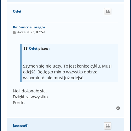
g
ó
Odet
r
ę
Re: Simone Inzaghi
P
4 cze 2025, 07:59
o
s
t
Odet
pisze:
↑
Szymon się nie uczy. To jest koniec cyklu. Musi
odejść. Będę go mimo wszystko dobrze
wspominać, ale musi już odejść.
No i dokonało się.
Dzięki za wszystko.
Pozdr.
N
a
g
ó
Jaszczu91
r