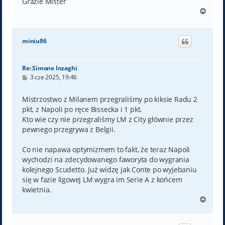
Grazie Mister
N
a
g
ó
miniu86
r
ę
Re: Simone Inzaghi
P
3 cze 2025, 19:46
o
s
t
Mistrzostwo z Milanem przegraliśmy po kiksie Radu 2
pkt, z Napoli po ręce Bissecka i 1 pkt.
Kto wie czy nie przegraliśmy LM z City głównie przez
pewnego przegrywa z Belgii.
Co nie napawa optymizmem to fakt, że teraz Napoli
wychodzi na zdecydowanego faworyta do wygrania
kolejnego Scudetto. Już widzę jak Conte po wyjebaniu
się w fazie ligowej LM wygra im Serie A z końcem
kwietnia.
N
a
g
ó