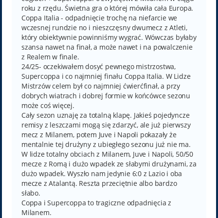
roku z rzędu. Świetna gra o której mówiła cała Europa.
Coppa Italia - odpadnięcie trochę na niefarcie we
wczesnej rundzie no i nieszczęsny dwumecz z Atleti,
który obiektywnie powinniśmy wygrać. Wówczas byłaby
szansa nawet na finał, a może nawet i na powalczenie
z Realem w finale.
24/25- oczekiwałem dosyć pewnego mistrzostwa,
Supercoppa i co najmniej finału Coppa Italia. W Lidze
Mistrzów celem był co najmniej ćwierćfinał, a przy
dobrych wiatrach i dobrej formie w końcówce sezonu
może coś więcej.
Cały sezon uznaję za totalną klapę. Jakieś pojedyncze
remisy z leszczami mogą się zdarzyć, ale już pierwszy
mecz z Milanem, potem Juve i Napoli pokazały że
mentalnie tej drużyny z ubiegłego sezonu już nie ma.
W lidze totalny obciach z Milanem, Juve i Napoli, 50/50
mecze z Romą i dużo wpadek ze słabymi drużynami, za
dużo wpadek. Wyszło nam jedynie 6:0 z Lazio i oba
mecze z Atalantą. Reszta przeciętnie albo bardzo
słabo.
Coppa i Supercoppa to tragiczne odpadnięcia z
Milanem.