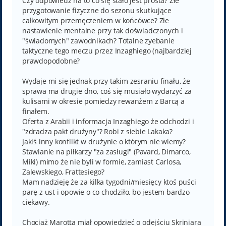
Czy odpowiedź na to co się stało jest prosta? Złe
przygotowanie fizyczne do sezonu skutkujące
całkowitym przemęczeniem w końcówce? Złe
nastawienie mentalne przy tak doświadczonych i
"świadomych" zawodnikach? Totalne zyebanie
taktyczne tego meczu przez Inzaghiego (najbardziej
prawdopodobne?
Wydaje mi się jednak przy takim zesraniu finału, że
sprawa ma drugie dno, coś się musiało wydarzyć za
kulisami w okresie pomiedzy rewanżem z Barcą a
finałem.
Oferta z Arabii i informacja Inzaghiego że odchodzi i
"zdradza pakt drużyny"? Robi z siebie Lakaka?
Jakiś inny konflikt w drużynie o którym nie wiemy?
Stawianie na piłkarzy "za zasługi" (Pavard, Dimarco,
Miki) mimo że nie byli w formie, zamiast Carlosa,
Zalewskiego, Frattesiego?
Mam nadzieję że za kilka tygodni/miesięcy ktoś puści
parę z ust i opowie o co chodziło, bo jestem bardzo
ciekawy.
Chociaż Marotta miał opowiedzieć o odejściu Skriniara