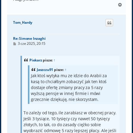
N
a
g
ó
Tom_Hardy
r
ę
Re: Simone Inzaghi
P
3 cze 2025, 20:15
o
s
t
Piekarz
pisze:
↑
Jaszczu91
pisze:
↑
Jak ktoś wytyka mu ze idzie do Arabii za
kasą to chciałbym zobaczyć jak ten ktoś
dostaje ofertę zmiany pracy za 5 razy
wyższą pensje w innej firmie i mówi
grzecznie dziękuję, nie skorzystam.
To zależy od tego, ile zarabiasz w obecnej pracy.
Jeśli 3 tysiące, 10 tysięcy czy nawet 50 tysięcy
złotych, to tak, co do zasady ciężko sobie
wyobrazić odmowę 5 razy lepszej płacy. Ale jeśli