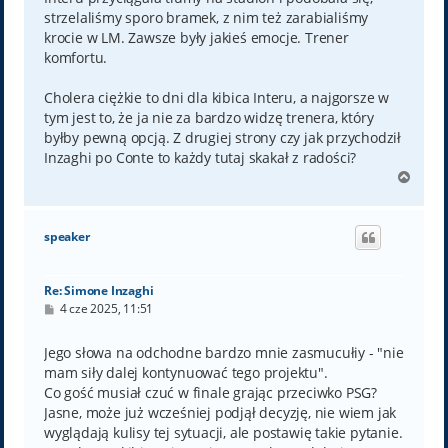
strzelaliśmy sporo bramek, z nim też zarabialiśmy
krocie w LM. Zawsze były jakieś emocje. Trener
komfortu.
Cholera ciężkie to dni dla kibica Interu, a najgorsze w
tym jest to, że ja nie za bardzo widzę trenera, który
byłby pewną opcją. Z drugiej strony czy jak przychodził
Inzaghi po Conte to każdy tutaj skakał z radości?
N
a
g
ó
speaker
r
ę
Re: Simone Inzaghi
P
4 cze 2025, 11:51
o
s
t
Jego słowa na odchodne bardzo mnie zasmucułiy - "nie
mam siły dalej kontynuować tego projektu".
Co gość musiał czuć w finale grając przeciwko PSG?
Jasne, może już wcześniej podjął decyzję, nie wiem jak
wyglądają kulisy tej sytuacji, ale postawię takie pytanie.