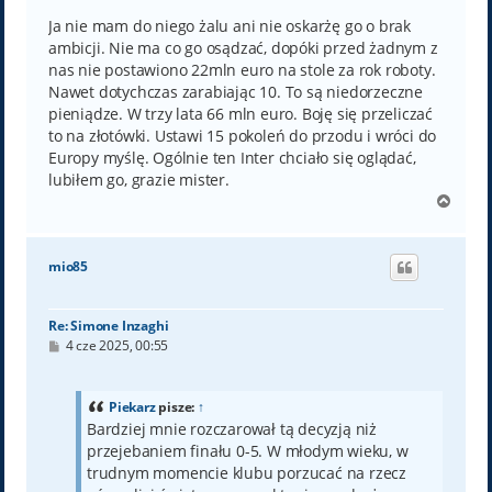
s
t
Ja nie mam do niego żalu ani nie oskarżę go o brak
ambicji. Nie ma co go osądzać, dopóki przed żadnym z
nas nie postawiono 22mln euro na stole za rok roboty.
Nawet dotychczas zarabiając 10. To są niedorzeczne
pieniądze. W trzy lata 66 mln euro. Boję się przeliczać
to na złotówki. Ustawi 15 pokoleń do przodu i wróci do
Europy myślę. Ogólnie ten Inter chciało się oglądać,
lubiłem go, grazie mister.
N
a
g
ó
mio85
r
ę
Re: Simone Inzaghi
P
4 cze 2025, 00:55
o
s
t
Piekarz
pisze:
↑
Bardziej mnie rozczarował tą decyzją niż
przejebaniem finału 0-5. W młodym wieku, w
trudnym momencie klubu porzucać na rzecz