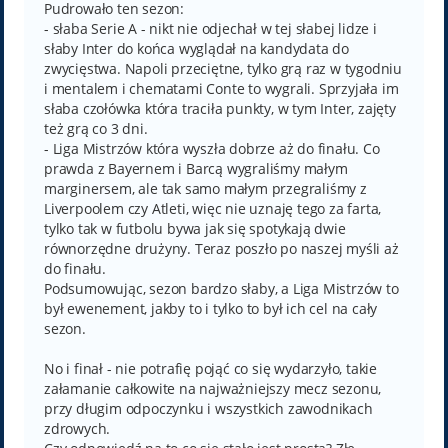
Pudrowało ten sezon:
- słaba Serie A - nikt nie odjechał w tej słabej lidze i
słaby Inter do końca wyglądał na kandydata do
zwycięstwa. Napoli przeciętne, tylko grą raz w tygodniu
i mentalem i chematami Conte to wygrali. Sprzyjała im
słaba czołówka która traciła punkty, w tym Inter, zajęty
też grą co 3 dni.
- Liga Mistrzów która wyszła dobrze aż do finału. Co
prawda z Bayernem i Barcą wygraliśmy małym
marginersem, ale tak samo małym przegraliśmy z
Liverpoolem czy Atleti, więc nie uznaję tego za farta,
tylko tak w futbolu bywa jak się spotykają dwie
równorzędne drużyny. Teraz poszło po naszej myśli aż
do finału.
Podsumowując, sezon bardzo słaby, a Liga Mistrzów to
był ewenement, jakby to i tylko to był ich cel na cały
sezon.
No i finał - nie potrafię pojąć co się wydarzyło, takie
załamanie całkowite na najważniejszy mecz sezonu,
przy długim odpoczynku i wszystkich zawodnikach
zdrowych.