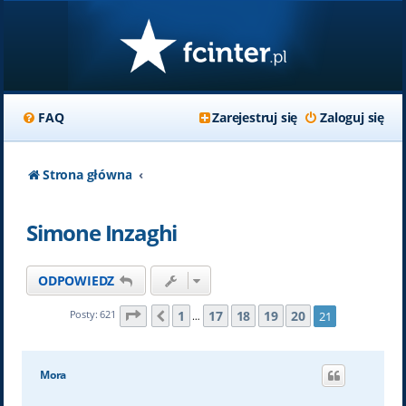
FAQ
Zarejestruj się
Zaloguj się
Strona główna
Simone Inzaghi
ODPOWIEDZ
Strona
21
z
21
1
17
18
19
20
Posty: 621
21
Poprzednia
…
Mora