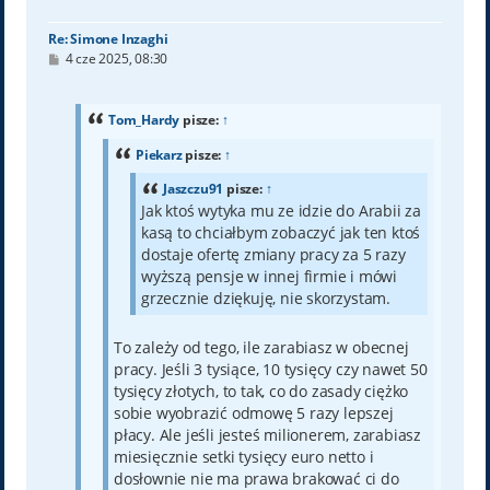
ę
Re: Simone Inzaghi
P
4 cze 2025, 08:30
o
s
t
Tom_Hardy
pisze:
↑
Piekarz
pisze:
↑
Jaszczu91
pisze:
↑
Jak ktoś wytyka mu ze idzie do Arabii za
kasą to chciałbym zobaczyć jak ten ktoś
dostaje ofertę zmiany pracy za 5 razy
wyższą pensje w innej firmie i mówi
grzecznie dziękuję, nie skorzystam.
To zależy od tego, ile zarabiasz w obecnej
pracy. Jeśli 3 tysiące, 10 tysięcy czy nawet 50
tysięcy złotych, to tak, co do zasady ciężko
sobie wyobrazić odmowę 5 razy lepszej
płacy. Ale jeśli jesteś milionerem, zarabiasz
miesięcznie setki tysięcy euro netto i
dosłownie nie ma prawa brakować ci do