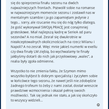
się do spieprzenia finału sezonu na dwóch
najważniejszych frontach. Pozwolił sobie na romanse
w najwazniejszym momencie sezonu i zostawił nas w
mentalnym szambie i ja go zapamiętam jedynie z
tego… sorry, ale rzucanie mu się do nóg tylko dlatego,
że gość wykonywał SWOJĄ PRACĘ jest conajmniej
groteskowe. Miał najlepszą kadrę w SerieA od paru
sezonów? A no miał. Zesrał się dwukrotnie w
nieakceptowalnych okolicznościach na rzecz Milanu i
Napoli? A no zesrał. Więc mnie jakieś numerki w exellu
czy dwa finały LM ziębią, bo wychwalamy te finały
jakbyśmy dotarli do nich jak przysłowiowy „walec”, a
realia były zgoła odmienne.
Wszystko to nie zmienia faktu, że Szymon mimo
wszystko był/jest b dobrym specjalistą i życzyłem sobie
w końcówce tego sezonu, że nawet jeśli nie zdobędzie
żadnego trofeum to żeby z nami został, dostał wreszcie
prawdziwe wzmocnienia i okazał pełnię swoich
możliwości. Tak się jednak nie stało, a jak się skończyło
to wszyscy widzieli…
N
a