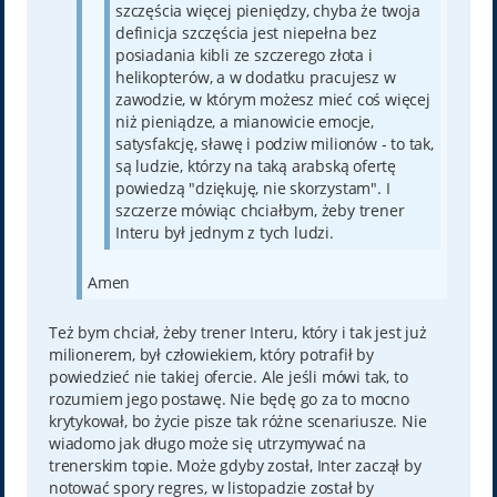
szczęścia więcej pieniędzy, chyba że twoja
definicja szczęścia jest niepełna bez
posiadania kibli ze szczerego złota i
helikopterów, a w dodatku pracujesz w
zawodzie, w którym możesz mieć coś więcej
niż pieniądze, a mianowicie emocje,
satysfakcję, sławę i podziw milionów - to tak,
są ludzie, którzy na taką arabską ofertę
powiedzą "dziękuję, nie skorzystam". I
szczerze mówiąc chciałbym, żeby trener
Interu był jednym z tych ludzi.
Amen
Też bym chciał, żeby trener Interu, który i tak jest już
milionerem, był człowiekiem, który potrafił by
powiedzieć nie takiej ofercie. Ale jeśli mówi tak, to
rozumiem jego postawę. Nie będę go za to mocno
krytykował, bo życie pisze tak różne scenariusze. Nie
wiadomo jak długo może się utrzymywać na
trenerskim topie. Może gdyby został, Inter zaczął by
notować spory regres, w listopadzie został by