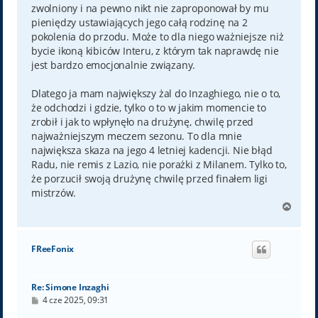
zwolniony i na pewno nikt nie zaproponował by mu
pieniędzy ustawiających jego całą rodzinę na 2
pokolenia do przodu. Może to dla niego ważniejsze niż
bycie ikoną kibiców Interu, z którym tak naprawdę nie
jest bardzo emocjonalnie związany.
Dlatego ja mam największy żal do Inzaghiego, nie o to,
że odchodzi i gdzie, tylko o to w jakim momencie to
zrobił i jak to wpłynęło na drużynę, chwilę przed
najważniejszym meczem sezonu. To dla mnie
największa skaza na jego 4 letniej kadencji. Nie błąd
Radu, nie remis z Lazio, nie porażki z Milanem. Tylko to,
że porzucił swoją drużynę chwilę przed finałem ligi
mistrzów.
N
a
g
ó
FReeFonix
r
ę
Re: Simone Inzaghi
P
4 cze 2025, 09:31
o