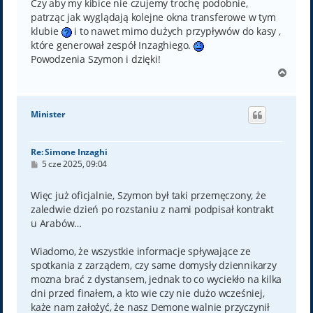
Czy aby my kibice nie czujemy trochę podobnie,
patrząc jak wyglądają kolejne okna transferowe w tym
klubie
i to nawet mimo dużych przypływów do kasy ,
które generował zespół Inzaghiego.
Powodzenia Szymon i dzięki!
N
a
g
ó
Minister
r
ę
Re: Simone Inzaghi
P
5 cze 2025, 09:04
o
s
t
Więc już oficjalnie, Szymon był taki przemęczony, że
zaledwie dzień po rozstaniu z nami podpisał kontrakt
u Arabów…
Wiadomo, że wszystkie informacje spływające ze
spotkania z zarządem, czy same domysły dziennikarzy
mozna brać z dystansem, jednak to co wyciekło na kilka
dni przed finałem, a kto wie czy nie dużo wcześniej,
każe nam założyć, że nasz Demone walnie przyczynił