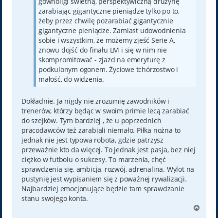
gównoligi świetną, perspektywiczną drużynę
zarabiając gigantyczne pieniądze tylko po to,
żeby przez chwilę pozarabiać gigantycznie
gigantyczne pieniądze. Zamiast udowodnienia
sobie i wszystkim, że możemy zjeść Serie A,
znowu dojść do finału LM i się w nim nie
skompromitować - zjazd na emeryturę z
podkulonym ogonem. Życiowe tchórzostwo i
małość, do widzenia.
Dokładnie. Ja nigdy nie zrozumię zawodników i
trenerów, którzy będąc w swoim primie lecą zarabiać
do szejków. Tym bardziej , że u poprzednich
pracodawców też zarabiali niemało. Piłka nożna to
jednak nie jest typowa robota, gdzie patrzysz
przeważnie kto da więcej. To jednak jest pasja, bez niej
ciężko w futbolu o sukcesy. To marzenia, chęć
sprawdzenia się, ambicja, rozwój, adrenalina. Wylot na
pustynię jest wypisaniem się z poważnej rywalizacji.
Najbardziej emocjonujące będzie tam sprawdzanie
stanu swojego konta.
N
a