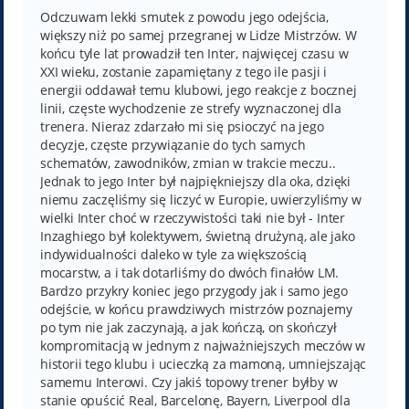
s
t
Odczuwam lekki smutek z powodu jego odejścia,
większy niż po samej przegranej w Lidze Mistrzów. W
końcu tyle lat prowadził ten Inter, najwięcej czasu w
XXI wieku, zostanie zapamiętany z tego ile pasji i
energii oddawał temu klubowi, jego reakcje z bocznej
linii, częste wychodzenie ze strefy wyznaczonej dla
trenera. Nieraz zdarzało mi się psioczyć na jego
decyzje, częste przywiązanie do tych samych
schematów, zawodników, zmian w trakcie meczu..
Jednak to jego Inter był najpiękniejszy dla oka, dzięki
niemu zaczęliśmy się liczyć w Europie, uwierzyliśmy w
wielki Inter choć w rzeczywistości taki nie był - Inter
Inzaghiego był kolektywem, świetną drużyną, ale jako
indywidualności daleko w tyle za większością
mocarstw, a i tak dotarliśmy do dwóch finałów LM.
Bardzo przykry koniec jego przygody jak i samo jego
odejście, w końcu prawdziwych mistrzów poznajemy
po tym nie jak zaczynają, a jak kończą, on skończył
kompromitacją w jednym z najważniejszych meczów w
historii tego klubu i ucieczką za mamoną, umniejszając
samemu Interowi. Czy jakiś topowy trener byłby w
stanie opuścić Real, Barcelonę, Bayern, Liverpool dla