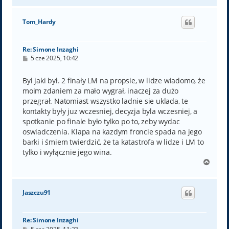
g
ó
Tom_Hardy
r
ę
Re: Simone Inzaghi
P
5 cze 2025, 10:42
o
s
t
Byl jaki był. 2 finały LM na propsie, w lidze wiadomo, że
moim zdaniem za mało wygrał, inaczej za dużo
przegrał. Natomiast wszystko ladnie sie uklada, te
kontakty były juz wczesniej, decyzja byla wczesniej, a
spotkanie po finale było tylko po to, zeby wydac
oswiadczenia. Klapa na kazdym froncie spada na jego
barki i śmiem twierdzić, że ta katastrofa w lidze i LM to
tylko i wyłącznie jego wina.
N
a
g
ó
Jaszczu91
r
ę
Re: Simone Inzaghi
P