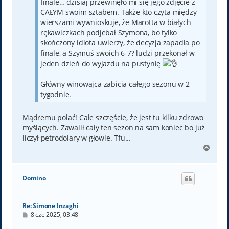
finale… dzisiaj przewinęło mi się jego zdjęcie z
CAŁYM swoim sztabem. Także kto czyta między
wierszami wywnioskuje, że Marotta w białych
rękawiczkach podjebał Szymona, bo tylko
skończony idiota uwierzy, że decyzja zapadła po
finale, a Szymuś swoich 6-7? ludzi przekonał w
jeden dzień do wyjazdu na pustynię
Główny winowajca zabicia całego sezonu w 2
tygodnie.
Mądremu polać! Całe szczęście, że jest tu kilku zdrowo
myślących. Zawalił cały ten sezon na sam koniec bo już
liczył petrodolary w głowie. Tfu...
N
a
g
ó
Domino
r
ę
Re: Simone Inzaghi
P
8 cze 2025, 03:48
o
s