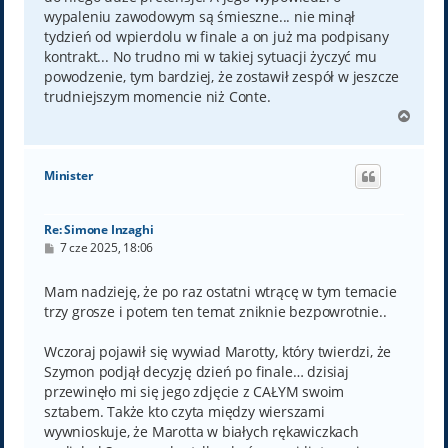
wypaleniu zawodowym są śmieszne... nie minął
tydzień od wpierdolu w finale a on już ma podpisany
kontrakt... No trudno mi w takiej sytuacji życzyć mu
powodzenie, tym bardziej, że zostawił zespół w jeszcze
trudniejszym momencie niż Conte.
N
a
g
ó
Minister
r
ę
Re: Simone Inzaghi
P
7 cze 2025, 18:06
o
s
t
Mam nadzieję, że po raz ostatni wtrącę w tym temacie
trzy grosze i potem ten temat zniknie bezpowrotnie..
Wczoraj pojawił się wywiad Marotty, który twierdzi, że
Szymon podjął decyzję dzień po finale… dzisiaj
przewinęło mi się jego zdjęcie z CAŁYM swoim
sztabem. Także kto czyta między wierszami
wywnioskuje, że Marotta w białych rękawiczkach