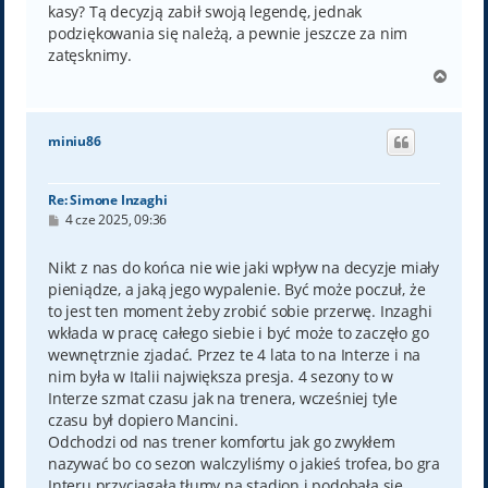
kasy? Tą decyzją zabił swoją legendę, jednak
podziękowania się należą, a pewnie jeszcze za nim
zatęsknimy.
N
a
g
ó
miniu86
r
ę
Re: Simone Inzaghi
P
4 cze 2025, 09:36
o
s
t
Nikt z nas do końca nie wie jaki wpływ na decyzje miały
pieniądze, a jaką jego wypalenie. Być może poczuł, że
to jest ten moment żeby zrobić sobie przerwę. Inzaghi
wkłada w pracę całego siebie i być może to zaczęło go
wewnętrznie zjadać. Przez te 4 lata to na Interze i na
nim była w Italii największa presja. 4 sezony to w
Interze szmat czasu jak na trenera, wcześniej tyle
czasu był dopiero Mancini.
Odchodzi od nas trener komfortu jak go zwykłem
nazywać bo co sezon walczyliśmy o jakieś trofea, bo gra
Interu przyciągała tłumy na stadion i podobała się,