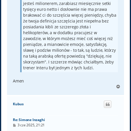
jesteś milionerem, zarabiasz miesięcznie setki
tysięcy euro netto i dosłownie nie ma prawa
brakować ci do szczęścia więcej pieniędzy, chyba
że twoja definicja szczęścia jest niepełna bez
posiadania kibli ze szczerego złota i
helikopterów, a w dodatku pracujesz w
zawodzie, w którym możesz mieć coś więcej niż
pieniądze, a mianowicie emocje, satysfakcję,
sławę i podziw milionów - to tak, są ludzie, którzy
na taką arabską ofertę powiedzą "dziękuję, nie
skorzystam". I szczerze mówiąc chciałbym, żeby
trener Interu był jednym z tych ludzi.
Amen
N
a
g
ó
Kubus
r
ę
Re: Simone Inzaghi
P
3 cze 2025, 21:21
o