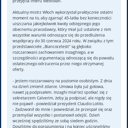
przejęcia Interu Mediolan.
Aktualny mistrz Włoch wykorzystał praktycznie ostatni
moment na to, aby zgarnąć 45-latka bez konieczności
uiszczania jakiejkolwiek kwoty odstępnego jego
obecnemu pracodawcy, który miał już ustalone z nim
wszystkie warunki odnoszące się do przedłużenia
współpracy do 30 czerwca 2024 roku. W związku z tym
przedstawiciele „Biancocelesti” są głęboko
rozczarowani zachowaniem Inzaghiego, a w
szczególności argumentacją odnoszącą się do powodu
ostatecznego odrzucenia przez niego otrzymanej
oferty.
- Jestem rozczarowany na poziomie osobistym. Z dnia
na dzień zmienił zdanie. Umowa była już gotowa,
nawet ją podpisałem. Inzaghi miał też spotkać się z
sekretarzem Calverim, żeby ją podpisać, ale nigdy się
nie pojawił - powiedział prezydent Claudio Lotito.
- Zadzwonił do mnie i powiedział, że przespał się oraz
przemyślał wszystko i postanowił odejść. Dzień
wcześniej spędziliśmy ze sobą siedem godzin.
Doszliśmy do porozumienia i na koniec uścisnęliśmy