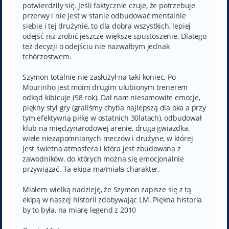
potwierdziły się. Jeśli faktycznie czuje, że potrzebuje
przerwy i nie jest w stanie odbudować mentalnie
siebie i tej drużynie, to dla dobra wszystkich, lepiej
odejść niż zrobić jeszcze większe spustoszenie. Dlatego
też decyzji o odejściu nie nazwałbym jednak
tchórzostwem.
Szymon totalnie nie zasłużył na taki koniec. Po
Mourinho jest moim drugim ulubionym trenerem
odkąd kibicuje (98 rok). Dał nam niesamowite emocje,
piękny styl gry (graliśmy chyba najlepszą dla oka a przy
tym efektywną piłkę w ostatnich 30latach), odbudował
klub na międzynarodowej arenie, druga gwiazdka,
wiele niezapomnianych meczów i drużyne, w której
jest świetna atmosfera i która jest zbudowana z
zawodników, do których można się emocjonalnie
przywiązać. Ta ekipa ma/miała charakter.
Miałem wielką nadzieję, że Szymon zapisze się z tą
ekipą w naszej historii zdobywając LM. Piękna historia
by to była, na miarę legend z 2010