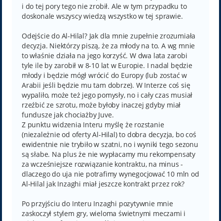
i do tej pory tego nie zrobił. Ale w tym przypadku to
doskonale wszyscy wiedzą wszystko w tej sprawie.
Odejście do Al-Hilal? Jak dla mnie zupełnie zrozumiała
decyzja. Niektórzy piszą, że za młody na to. A wg mnie
to właśnie działa na jego korzyść. W dwa lata zarobi
tyle ile by zarobił w 8-10 lat w Europie. I nadal będzie
młody i będzie mógł wrócić do Europy (lub zostać w
Arabii jeśli będzie mu tam dobrze). W Interze coś się
wypaliło, może też jego pomysły, no i cały czas musiał
rzeźbić ze szrotu, może byłoby inaczej gdyby miał
fundusze jak chociażby Juve.
Z punktu widzenia Interu myślę że rozstanie
(niezależnie od oferty Al-Hilal) to dobra decyzja, bo coś
ewidentnie nie trybiło w szatni, no i wyniki tego sezonu
są słabe. Na plus że nie wypłacamy mu rekompensaty
za wcześniejsze rozwiązanie kontraktu, na minus -
dlaczego do uja nie potrafimy wynegocjować 10 mln od
Al-Hilal jak Inzaghi miał jeszcze kontrakt przez rok?
Po przyjściu do Interu Inzaghi pozytywnie mnie
zaskoczył stylem gry, wieloma świetnymi meczami i