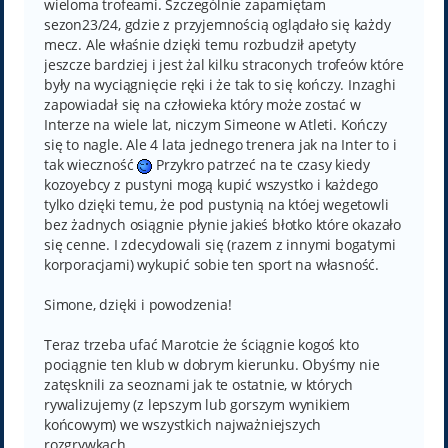
wieloma trofeami. Szczególnie zapamiętam
sezon23/24, gdzie z przyjemnością oglądało się każdy
mecz. Ale właśnie dzięki temu rozbudził apetyty
jeszcze bardziej i jest żal kilku straconych trofeów które
były na wyciągnięcie ręki i że tak to się kończy. Inzaghi
zapowiadał się na człowieka który może zostać w
Interze na wiele lat, niczym Simeone w Atleti. Kończy
się to nagle. Ale 4 lata jednego trenera jak na Inter to i
tak wieczność
Przykro patrzeć na te czasy kiedy
kozoyebcy z pustyni mogą kupić wszystko i każdego
tylko dzięki temu, że pod pustynią na któej wegetowli
bez żadnych osiągnie płynie jakieś błotko które okazało
się cenne. I zdecydowali się (razem z innymi bogatymi
korporacjami) wykupić sobie ten sport na własność.
Simone, dzięki i powodzenia!
Teraz trzeba ufać Marotcie że ściągnie kogoś kto
pociągnie ten klub w dobrym kierunku. Obyśmy nie
zatęsknili za seoznami jak te ostatnie, w których
rywalizujemy (z lepszym lub gorszym wynikiem
końcowym) we wszystkich najważniejszych
rozgrywkach.