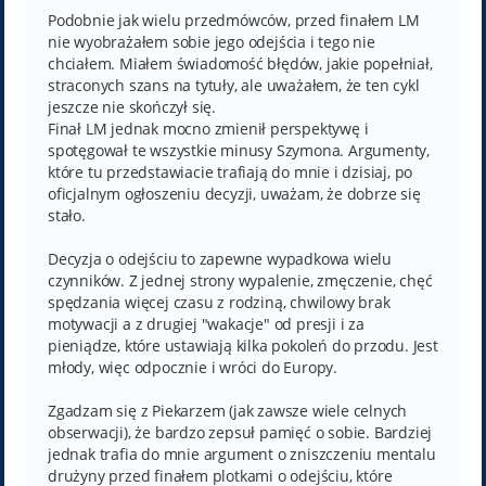
s
t
Podobnie jak wielu przedmówców, przed finałem LM
nie wyobrażałem sobie jego odejścia i tego nie
chciałem. Miałem świadomość błędów, jakie popełniał,
straconych szans na tytuły, ale uważałem, że ten cykl
jeszcze nie skończył się.
Finał LM jednak mocno zmienił perspektywę i
spotęgował te wszystkie minusy Szymona. Argumenty,
które tu przedstawiacie trafiają do mnie i dzisiaj, po
oficjalnym ogłoszeniu decyzji, uważam, że dobrze się
stało.
Decyzja o odejściu to zapewne wypadkowa wielu
czynników. Z jednej strony wypalenie, zmęczenie, chęć
spędzania więcej czasu z rodziną, chwilowy brak
motywacji a z drugiej "wakacje" od presji i za
pieniądze, które ustawiają kilka pokoleń do przodu. Jest
młody, więc odpocznie i wróci do Europy.
Zgadzam się z Piekarzem (jak zawsze wiele celnych
obserwacji), że bardzo zepsuł pamięć o sobie. Bardziej
jednak trafia do mnie argument o zniszczeniu mentalu
drużyny przed finałem plotkami o odejściu, które