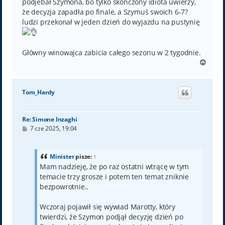
podjebał Szymona, bo tylko skończony idiota uwierzy,
że decyzja zapadła po finale, a Szymuś swoich 6-7?
ludzi przekonał w jeden dzień do wyjazdu na pustynię
Główny winowajca zabicia całego sezonu w 2 tygodnie.
N
a
g
ó
Tom_Hardy
r
ę
Re: Simone Inzaghi
P
7 cze 2025, 19:04
o
s
t
Minister
pisze:
↑
Mam nadzieję, że po raz ostatni wtrącę w tym
temacie trzy grosze i potem ten temat zniknie
bezpowrotnie..
Wczoraj pojawił się wywiad Marotty, który
twierdzi, że Szymon podjął decyzję dzień po