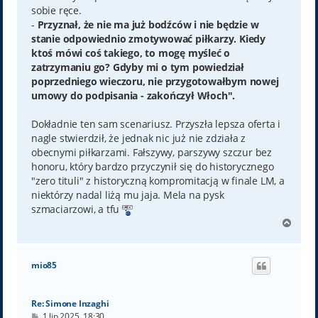
sobie ręce.
-
Przyznał, że nie ma już bodźców i nie będzie w
stanie odpowiednio zmotywować piłkarzy. Kiedy
ktoś mówi coś takiego, to mogę myśleć o
zatrzymaniu go? Gdyby mi o tym powiedział
poprzedniego wieczoru, nie przygotowałbym nowej
umowy do podpisania - zakończył Włoch".
Dokładnie ten sam scenariusz. Przyszła lepsza oferta i
nagle stwierdził, że jednak nic już nie zdziała z
obecnymi piłkarzami. Fałszywy, parszywy szczur bez
honoru, który bardzo przyczynił się do historycznego
"zero tituli" z historyczną kompromitacją w finale LM, a
niektórzy nadal liżą mu jaja. Mela na pysk
szmaciarzowi, a tfu
N
a
g
ó
mio85
r
ę
Re: Simone Inzaghi
P
1 lip 2025, 18:30