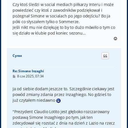
t
Czy ktoś śledzi w social mediach piłkarzy Interu i może
powiedzieć czy ktoś z zawodników podziękował i
pożegnał Simone w socialach po jego odejściu? Bo ja
póki co słyszałem tylko o Sommerze.
Jeśli nikt mu nie dziękuję to by to dużo mówiło o tym co
się działo w klubie pod koniec sezonu…
N
a
g
ó
Cyrax
r
ę
Re: Simone Inzaghi
P
8 cze 2025, 07:34
o
s
t
Ja od siebie dodam jeszcze to. Szczególnie ciekawy jest
powód zmiany zdania przez Inzaghiego. No gdzieś to
już czytałem niedawno
"Prezydent Claudio Lotito jest głęboko rozczarowany
postawą Simone Inzaghiego po tym, jak ten
zdecydował się rozstać z dnia na dzień z Lazio na rzecz