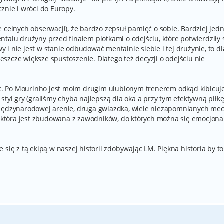
znie i wróci do Europy.
 celnych obserwacji), że bardzo zepsuł pamięć o sobie. Bardziej jed
talu drużyny przed finałem plotkami o odejściu, które potwierdziły s
wy i nie jest w stanie odbudować mentalnie siebie i tej drużynie, to dl
 jeszcze większe spustoszenie. Dlatego też decyzji o odejściu nie
iec. Po Mourinho jest moim drugim ulubionym trenerem odkąd kibicuje
styl gry (graliśmy chyba najlepszą dla oka a przy tym efektywną piłk
międzynarodowej arenie, druga gwiazdka, wiele niezapomnianych mec
 i która jest zbudowana z zawodników, do których można się emocjona
się z tą ekipą w naszej historii zdobywając LM. Piękna historia by to