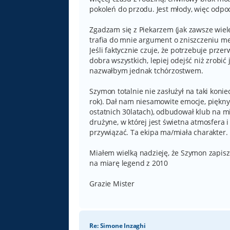
pokoleń do przodu. Jest młody, więc odpoc
Zgadzam się z Piekarzem (jak zawsze wiele
trafia do mnie argument o zniszczeniu men
Jeśli faktycznie czuje, że potrzebuje przer
dobra wszystkich, lepiej odejść niż zrobić
nazwałbym jednak tchórzostwem.
Szymon totalnie nie zasłużył na taki kon
rok). Dał nam niesamowite emocje, piękny 
ostatnich 30latach), odbudował klub na 
drużyne, w której jest świetna atmosfera
przywiązać. Ta ekipa ma/miała charakter.
Miałem wielką nadzieję, że Szymon zapisze 
na miarę legend z 2010
Grazie Mister
Re: Simone Inzaghi