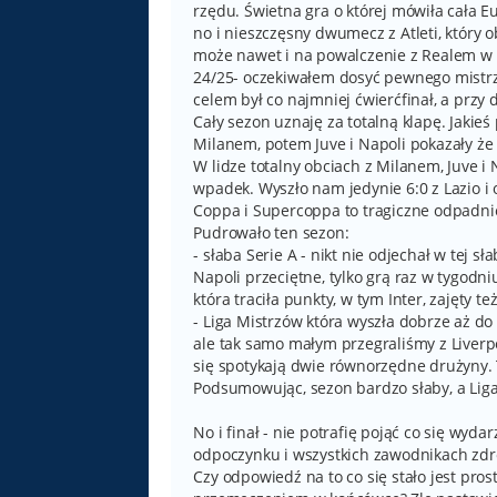
rzędu. Świetna gra o której mówiła cała E
no i nieszczęsny dwumecz z Atleti, który
może nawet i na powalczenie z Realem w f
24/25- oczekiwałem dosyć pewnego mistrzo
celem był co najmniej ćwierćfinał, a przy
Cały sezon uznaję za totalną klapę. Jakie
Milanem, potem Juve i Napoli pokazały że
W lidze totalny obciach z Milanem, Juve 
wpadek. Wyszło nam jedynie 6:0 z Lazio i 
Coppa i Supercoppa to tragiczne odpadni
Pudrowało ten sezon:
- słaba Serie A - nikt nie odjechał w tej s
Napoli przeciętne, tylko grą raz w tygodn
która traciła punkty, w tym Inter, zajęty też
- Liga Mistrzów która wyszła dobrze aż d
ale tak samo małym przegraliśmy z Liverpoo
się spotykają dwie równorzędne drużyny. T
Podsumowując, sezon bardzo słaby, a Liga M
No i finał - nie potrafię pojąć co się wyd
odpoczynku i wszystkich zawodnikach zd
Czy odpowiedź na to co się stało jest pro