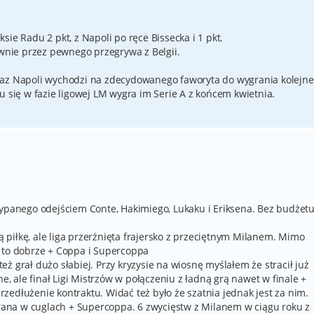
ie Radu 2 pkt, z Napoli po ręce Bissecka i 1 pkt.
ównie przez pewnego przegrywa z Belgii.
raz Napoli wychodzi na zdecydowanego faworyta do wygrania kolejn
u się w fazie ligowej LM wygra im Serie A z końcem kwietnia.
sypanego odejściem Conte, Hakimiego, Lukaku i Eriksena. Bez budżet
ną piłkę, ale liga przerżnięta frajersko z przeciętnym Milanem. Mimo
o to dobrze + Coppa i Supercoppa
 też grał dużo słabiej. Przy kryzysie na wiosnę myślałem że stracił już
ne, ale finał Ligi Mistrzów w połączeniu z ładną grą nawet w finale +
edłużenie kontraktu. Widać też było że szatnia jednak jest za nim.
ygrana w cuglach + Supercoppa. 6 zwycięstw z Milanem w ciągu roku z