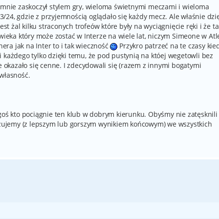
e mnie zaskoczył stylem gry, wieloma świetnymi meczami i wieloma
/24, gdzie z przyjemnością oglądało się każdy mecz. Ale właśnie dzi
est żal kilku straconych trofeów które były na wyciągnięcie ręki i że ta
wieka który może zostać w Interze na wiele lat, niczym Simeone w Atle
nera jak na Inter to i tak wieczność
Przykro patrzeć na te czasy kie
 każdego tylko dzięki temu, że pod pustynią na któej wegetowli bez
re okazało się cenne. I zdecydowali się (razem z innymi bogatymi
 własność.
goś kto pociągnie ten klub w dobrym kierunku. Obyśmy nie zatęsknili
lizujemy (z lepszym lub gorszym wynikiem końcowym) we wszystkich