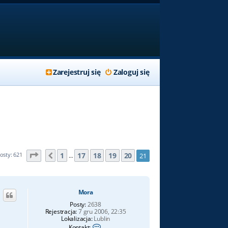
Zarejestruj się
Zaloguj się
Strona
21
z
21
1
17
18
19
20
osty: 621
21
Poprzednia
…
Mora
Posty:
2638
Rejestracja:
7 gru 2006, 22:35
Lokalizacja:
Lublin
S
Kontakt: