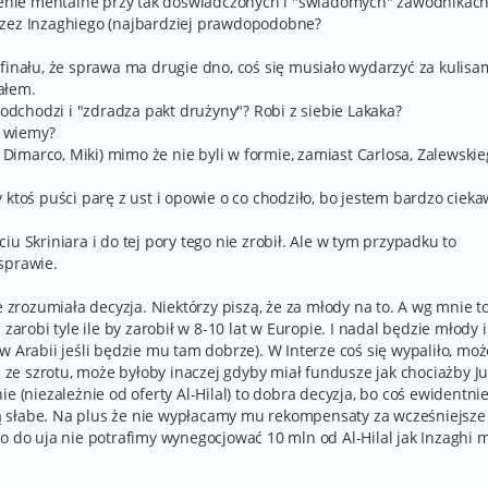
nie mentalne przy tak doświadczonych i "świadomych" zawodnikach
rzez Inzaghiego (najbardziej prawdopodobne?
finału, że sprawa ma drugie dno, coś się musiało wydarzyć za kulisa
ałem.
 odchodzi i "zdradza pakt drużyny"? Robi z siebie Lakaka?
e wiemy?
, Dimarco, Miki) mimo że nie byli w formie, zamiast Carlosa, Zalewskie
 ktoś puści parę z ust i opowie o co chodziło, bo jestem bardzo cieka
u Skriniara i do tej pory tego nie zrobił. Ale w tym przypadku to
sprawie.
e zrozumiała decyzja. Niektórzy piszą, że za młody na to. A wg mnie t
zarobi tyle ile by zarobił w 8-10 lat w Europie. I nadal będzie młody i
w Arabii jeśli będzie mu tam dobrze). W Interze coś się wypaliło, moż
ć ze szrotu, może byłoby inaczej gdyby miał fundusze jak chociażby Ju
e (niezależnie od oferty Al-Hilal) to dobra decyzja, bo coś ewidentnie
 są słabe. Na plus że nie wypłacamy mu rekompensaty za wcześniejsze
o do uja nie potrafimy wynegocjować 10 mln od Al-Hilal jak Inzaghi m