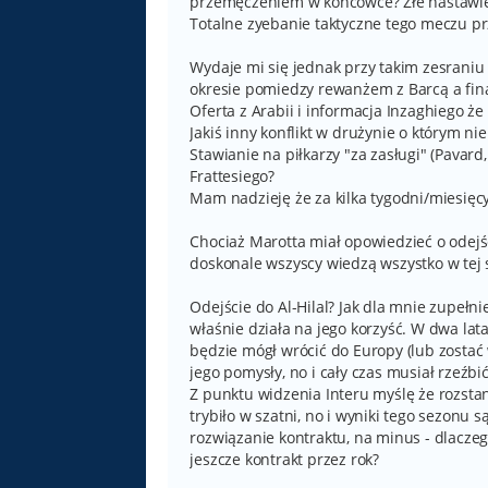
przemęczeniem w końcówce? Złe nastawie
Totalne zyebanie taktyczne tego meczu p
Wydaje mi się jednak przy takim zesraniu 
okresie pomiedzy rewanżem z Barcą a fin
Oferta z Arabii i informacja Inzaghiego że
Jakiś inny konflikt w drużynie o którym ni
Stawianie na piłkarzy "za zasługi" (Pavard
Frattesiego?
Mam nadzieję że za kilka tygodni/miesięcy
Chociaż Marotta miał opowiedzieć o odejści
doskonale wszyscy wiedzą wszystko w tej 
Odejście do Al-Hilal? Jak dla mnie zupełni
właśnie działa na jego korzyść. W dwa lata 
będzie mógł wrócić do Europy (lub zostać 
jego pomysły, no i cały czas musiał rzeźbi
Z punktu widzenia Interu myślę że rozstani
trybiło w szatni, no i wyniki tego sezonu
rozwiązanie kontraktu, na minus - dlaczeg
jeszcze kontrakt przez rok?