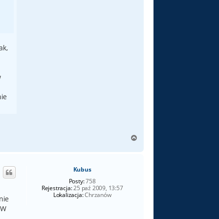
ak,
w
nie
N
a
g
ó
Kubus
r
ę
Posty:
758
Rejestracja:
25 paź 2009, 13:57
Lokalizacja:
Chrzanów
nie
 W