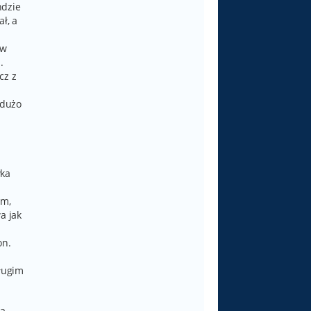
ndzie
ł, a
ów
.
cz z
 dużo
.
wka
em,
a jak
on.
długim