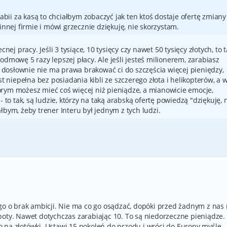
abii za kasą to chciałbym zobaczyć jak ten ktoś dostaje ofertę zmiany
innej firmie i mówi grzecznie dziękuję, nie skorzystam.
nej pracy. Jeśli 3 tysiące, 10 tysięcy czy nawet 50 tysięcy złotych, to t
odmowę 5 razy lepszej płacy. Ale jeśli jesteś milionerem, zarabiasz
 i dosłownie nie ma prawa brakować ci do szczęścia więcej pieniędzy,
st niepełna bez posiadania kibli ze szczerego złota i helikopterów, a 
rym możesz mieć coś więcej niż pieniądze, a mianowicie emocje,
- to tak, są ludzie, którzy na taką arabską ofertę powiedzą "dziękuję, 
łbym, żeby trener Interu był jednym z tych ludzi.
go o brak ambicji. Nie ma co go osądzać, dopóki przed żadnym z nas 
boty. Nawet dotychczas zarabiając 10. To są niedorzeczne pieniądze.
 to na złotówki. Ustawi 15 pokoleń do przodu i wróci do Europy myślę.