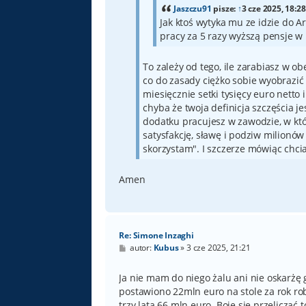
Jaszczu91
pisze:
↑
3 cze 2025, 18:28
Jak ktoś wytyka mu ze idzie do Ar
pracy za 5 razy wyższą pensje w 
To zależy od tego, ile zarabiasz w obec
co do zasady ciężko sobie wyobrazić 
miesięcznie setki tysięcy euro netto
chyba że twoja definicja szczęścia je
dodatku pracujesz w zawodzie, w któ
satysfakcję, sławę i podziw milionów 
skorzystam". I szczerze mówiąc chcia
Amen
Re: Simone Inzaghi
P
autor:
Kubus
»
3 cze 2025, 21:21
o
s
t
Ja nie mam do niego żalu ani nie oskarżę 
postawiono 22mln euro na stole za rok ro
trzy lata 66 mln euro. Boję się przeliczać