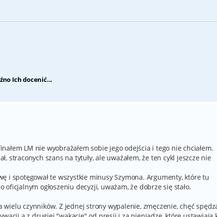
źno Ich docenić...
nałem LM nie wyobrażałem sobie jego odejścia i tego nie chciałem.
, straconych szans na tytuły, ale uważałem, że ten cykl jeszcze nie
wę i spotęgował te wszystkie minusy Szymona. Argumenty, które tu
po oficjalnym ogłoszeniu decyzji, uważam, że dobrze się stało.
 wielu czynników. Z jednej strony wypalenie, zmęczenie, chęć spędz
wacji a z drugiej "wakacje" od presji i za pieniądze, które ustawiają k