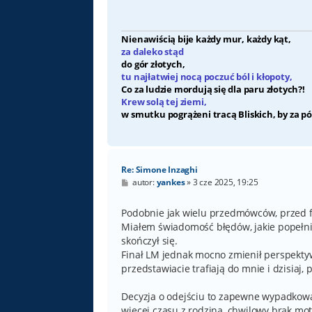
Nienawiścią bije każdy mur, każdy kąt,
za daleko stąd
do gór złotych,
tu najłatwiej nocą poczuć ból i kłopoty,
Co za ludzie mordują się dla paru złotych?!
Krew solą tej ziemi,
w smutku pogrążeni tracą Bliskich, by za pó
Re: Simone Inzaghi
P
autor:
yankes
»
3 cze 2025, 19:25
o
s
t
Podobnie jak wielu przedmówców, przed fi
Miałem świadomość błędów, jakie popełniał
skończył się.
Finał LM jednak mocno zmienił perspekty
przedstawiacie trafiają do mnie i dzisiaj, 
Decyzja o odejściu to zapewne wypadkowa
więcej czasu z rodziną, chwilowy brak moty