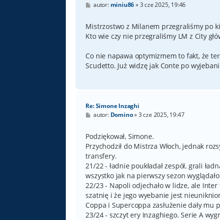
P
autor:
miniu86
»
3 cze 2025, 19:46
o
s
t
Mistrzostwo z Milanem przegraliśmy po kiks
Kto wie czy nie przegraliśmy LM z City gł
Co nie napawa optymizmem to fakt, że te
Scudetto. Już widzę jak Conte po wyjebani
Re: Simone Inzaghi
P
autor:
Domino
»
3 cze 2025, 19:47
o
s
t
Podziękował, Simone.
Przychodził do Mistrza Włoch, jednak roz
transfery.
21/22 - ładnie poukładał zespół, grali ład
wszystko jak na pierwszy sezon wyglądał
22/23 - Napoli odjechało w lidze, ale Inter
szatnię i że jego wyebanie jest nieuniknio
Coppa i Supercoppa zasłużenie dały mu prz
23/24 - szczyt ery Inzaghiego. Serie A w