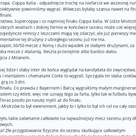
uropa. Coppa Italia - odpadnięcie trochę na niefarcie we wczesnej ru
 obiektywnie powinniśmy wygrać. Wówczas byłaby szansa nawet na fina
inale.
stwa, Supercoppa i co najmniej finału Coppa Italia. W Lidze Mistrz
 dobrych wiatrach i dobrej formie w końcówce sezonu może coś więcej
ś pojedyncze remisy z leszczami mogą się zdarzyć, ale już pierwszy me
 mentalnie tej drużyny z ubiegłego sezonu już nie ma.
i Napoli, 50/50 mecze z Romą i dużo wpadek ze słabymi drużynami, za
oba mecze z Atalantą. Reszta przeciętnie albo bardzo słabo.
ęcia z Milanem.
łabej lidze i słaby Inter do końca wyglądał na kandydata do zwycięstwa
iu i mentalem i chematami Conte to wygrali. Sprzyjała im słaba czołó
 grą co 3 dni.
o finału. Co prawda z Bayernem i Barcą wygraliśmy małym marginers
lem czy Atleti, więc nie uznaję tego za farta, tylko tak w futbolu byw
eraz poszło po naszej myśli aż do finału.
istrzów to był ewenement, jakby to i tylko to był ich cel na cały sez
arzyło, takie załamanie całkowite na najważniejszy mecz sezonu, przy 
rowych.
sta? Złe przygotowanie fizyczne do sezonu skutkujące całkowitym