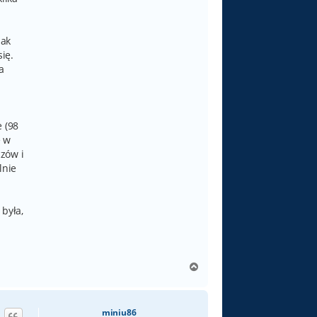
nak
ię.
a
 (98
ę w
zów i
lnie
 była,
N
a
g
ó
miniu86
r