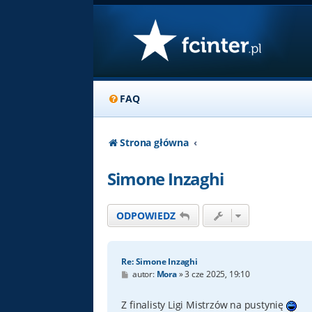
FAQ
Strona główna
Simone Inzaghi
ODPOWIEDZ
Re: Simone Inzaghi
P
autor:
Mora
»
3 cze 2025, 19:10
o
s
t
Z finalisty Ligi Mistrzów na pustynię