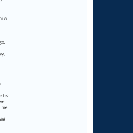
?
mi w
go,
wy.
o
e też
ve.
 nie
iał