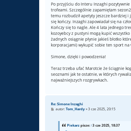
Po przyjściu do Interu Inzaghi pozytywni
trofeami. Szczególnie zapamiętam sezon23
temu rozbudził apetyty jeszcze bardziej i j
się kończy. Inzaghi zapowiadał się na czło
Kończy się to nagle. Ale 4 lata jednego tre
kozoyebcy z pustyni mogą kupić wszystko i
żadnych osiągnie płynie jakieś błotko któ
korporacjami) wykupić sobie ten sport na
Simone, dzięki i powodzenia!
Teraz trzeba ufać Marotcie że ściągnie ko
seoznami jak te ostatnie, w których rywa
najważniejszych rozgrywkach.
Re: Simone Inzaghi
P
autor:
Tom_Hardy
»
3 cze 2025, 20:15
o
s
t
Piekarz
pisze:
↑
3 cze 2025, 18:37