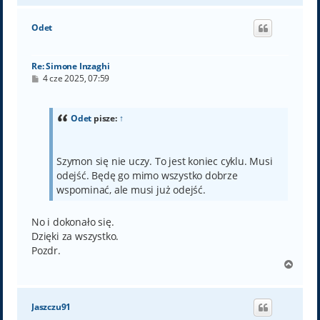
g
ó
Odet
r
ę
Re: Simone Inzaghi
P
4 cze 2025, 07:59
o
s
t
Odet
pisze:
↑
Szymon się nie uczy. To jest koniec cyklu. Musi
odejść. Będę go mimo wszystko dobrze
wspominać, ale musi już odejść.
No i dokonało się.
Dzięki za wszystko.
Pozdr.
N
a
g
ó
Jaszczu91
r