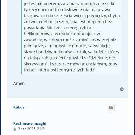
jesteś milionerem, zarabiasz miesięcznie setki
tysięcy euro netto i dosłownie nie ma prawa
brakować ci do szczęścia więcej pieniędzy, chyba
że twoja definicja szczęścia jest niepełna bez
posiadania kibli ze szczerego złota i
helikopterów, a w dodatku pracujesz w
zawodzie, w którym możesz mieć coś więcej niż
pieniądze, a mianowicie emocje, satysfakcję,
sławę i podziw milionów - to tak, są ludzie, którzy
na taką arabską ofertę powiedzą "dziękuję, nie
skorzystam". I szczerze mówiąc chciałbym, żeby
trener Interu był jednym z tych ludzi.
Amen
N
a
g
ó
Kubus
r
ę
Re: Simone Inzaghi
P
3 cze 2025, 21:21
o