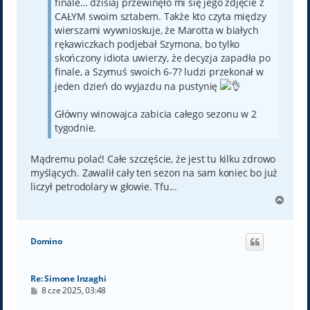
finale… dzisiaj przewinęło mi się jego zdjęcie z
CAŁYM swoim sztabem. Także kto czyta między
wierszami wywnioskuje, że Marotta w białych
rękawiczkach podjebał Szymona, bo tylko
skończony idiota uwierzy, że decyzja zapadła po
finale, a Szymuś swoich 6-7? ludzi przekonał w
jeden dzień do wyjazdu na pustynię
Główny winowajca zabicia całego sezonu w 2
tygodnie.
Mądremu polać! Całe szczęście, że jest tu kilku zdrowo
myślących. Zawalił cały ten sezon na sam koniec bo już
liczył petrodolary w głowie. Tfu...
N
a
g
ó
Domino
r
ę
Re: Simone Inzaghi
P
8 cze 2025, 03:48
o
s