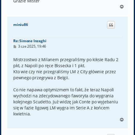
Grazie Mister
N
a
g
ó
miniu86
r
ę
Re: Simone Inzaghi
P
3 cze 2025, 19:46
o
s
t
Mistrzostwo z Milanem przegraliśmy po kiksie Radu 2
pkt, z Napoli po ręce Bissecka i 1 pkt.
Kto wie czy nie przegraliśmy LM z City głównie przez
pewnego przegrywa z Belgii.
Co nie napawa optymizmem to fakt, że teraz Napoli
wychodzi na zdecydowanego faworyta do wygrania
kolejnego Scudetto. Już widzę jak Conte po wyjebaniu
się w fazie ligowej LM wygra im Serie A z końcem
kwietnia.
N
a
g
ó