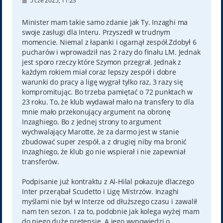
5 cze 2025, 11:23
o
s
t
Minister mam takie samo zdanie jak Ty. Inzaghi ma
swoje zasługi dla Interu. Przyszedł w trudnym
momencie. Niemal z łapanki i ogarnął zespół.Zdobył 6
pucharów i wprowadził nas 2 razy do finału LM. Jednak
jest sporo rzeczy które Szymon przegrał. Jednak z
każdym rokiem miał coraz lepszy zespół i dobre
warunki do pracy a ligę wygrał tylko raz, 3 razy się
kompromitując. Bo trzeba pamiętać o 72 punktach w
23 roku. To, że klub wydawał mało na transfery to dla
mnie mało przekonujący argument na obronę
Inzaghiego. Bo z jednej strony to argument
wychwalający Marotte, że za darmo jest w stanie
zbudować super zespół, a z drugiej niby ma bronić
Inzaghiego, że klub go nie wspierał i nie zapewniał
transferów.
Podpisanie już kontraktu z Al-Hilal pokazuje dlaczego
Inter przerąbał Scudetto i Ligę Mistrzów. Inzaghi
myślami nie był w Interze od dłuższego czasu i zawalił
nam ten sezon. I za to, podobnie jak kolega wyżej mam
do niego duże pretensje. A jego wypowiedzi o