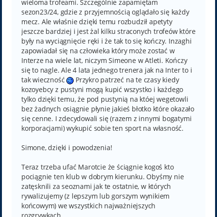
wieloma trofeami. Szczególnie zapamiętam
sezon23/24, gdzie z przyjemnością oglądało się każdy
mecz. Ale właśnie dzięki temu rozbudził apetyty
jeszcze bardziej i jest żal kilku straconych trofeów które
były na wyciągnięcie ręki i że tak to się kończy. Inzaghi
zapowiadał się na człowieka który może zostać w
Interze na wiele lat, niczym Simeone w Atleti. Kończy
się to nagle. Ale 4 lata jednego trenera jak na Inter to i
tak wieczność
Przykro patrzeć na te czasy kiedy
kozoyebcy z pustyni mogą kupić wszystko i każdego
tylko dzięki temu, że pod pustynią na któej wegetowli
bez żadnych osiągnie płynie jakieś błotko które okazało
się cenne. I zdecydowali się (razem z innymi bogatymi
korporacjami) wykupić sobie ten sport na własność.
Simone, dzięki i powodzenia!
Teraz trzeba ufać Marotcie że ściągnie kogoś kto
pociągnie ten klub w dobrym kierunku. Obyśmy nie
zatęsknili za seoznami jak te ostatnie, w których
rywalizujemy (z lepszym lub gorszym wynikiem
końcowym) we wszystkich najważniejszych
rozgrywkach.