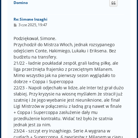
Domino
r
ę
Re: Simone Inzaghi
P
3 cze 2025, 19:47
o
s
t
Podziękował, Simone.
Przychodził do Mistrza Włoch, jednak rozsypanego
odejściem Conte, Hakimiego, Lukaku i Eriksena. Bez
budżetu na transfery.
21/22 - ładnie poukładał zespół, grali ładną piłkę, ale
liga przerżnięta frajersko z przeciętnym Milanem.
Mimo wszystko jak na pierwszy sezon wyglądało to
dobrze + Coppa i Supercoppa
22/23 - Napoli odjechało w lidze, ale Inter też grał dużo
słabiej. Przy kryzysie na wiosnę myślałem że stracił już
szatnię i że jego wyebanie jest nieuniknione, ale finał
Ligi Mistrzów w połączeniu z ładną grą nawet w finale
+ Coppa i Supercoppa zasłużenie dały mu
przedłużenie kontraktu. Widać też było że szatnia
jednak jest za nim.
23/24 - szczyt ery Inzaghiego. Serie A wygrana w
cuglach + Supercoppa. 6 zwycięstw z Milanem w ciągu