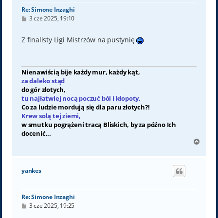
Re: Simone Inzaghi
P
3 cze 2025, 19:10
o
s
t
Z finalisty Ligi Mistrzów na pustynię
Nienawiścią bije każdy mur, każdy kąt,
za daleko stąd
do gór złotych,
tu najłatwiej nocą poczuć ból i kłopoty,
Co za ludzie mordują się dla paru złotych?!
Krew solą tej ziemi,
w smutku pogrążeni tracą Bliskich, by za późno Ich
docenić...
N
a
g
ó
yankes
r
ę
Re: Simone Inzaghi
P
3 cze 2025, 19:25
o