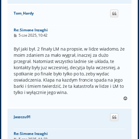
g
ó
Tom_Hardy
r
ę
Re: Simone Inzaghi
P
5 cze 2025, 10:42
o
s
t
Byl jaki był. 2 finały LM na propsie, w lidze wiadomo, że
moim zdaniem za mało wygrał, inaczej za dużo
przegrał. Natomiast wszystko ladnie sie uklada, te
kontakty były juz wczesniej, decyzja byla wczesniej, a
spotkanie po finale było tylko po to, zeby wydac
oswiadczenia. Klapa na kazdym froncie spada na jego
barki i śmiem twierdzić, że ta katastrofa w lidze i LM to
tylko i wyłącznie jego wina.
N
a
g
ó
Jaszczu91
r
ę
Re: Simone Inzaghi
P