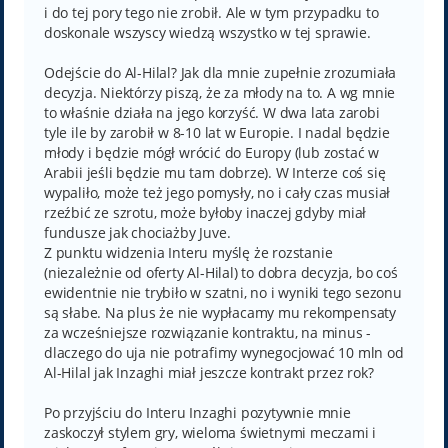
i do tej pory tego nie zrobił. Ale w tym przypadku to
doskonale wszyscy wiedzą wszystko w tej sprawie.
Odejście do Al-Hilal? Jak dla mnie zupełnie zrozumiała
decyzja. Niektórzy piszą, że za młody na to. A wg mnie
to właśnie działa na jego korzyść. W dwa lata zarobi
tyle ile by zarobił w 8-10 lat w Europie. I nadal będzie
młody i będzie mógł wrócić do Europy (lub zostać w
Arabii jeśli będzie mu tam dobrze). W Interze coś się
wypaliło, może też jego pomysły, no i cały czas musiał
rzeźbić ze szrotu, może byłoby inaczej gdyby miał
fundusze jak chociażby Juve.
Z punktu widzenia Interu myślę że rozstanie
(niezależnie od oferty Al-Hilal) to dobra decyzja, bo coś
ewidentnie nie trybiło w szatni, no i wyniki tego sezonu
są słabe. Na plus że nie wypłacamy mu rekompensaty
za wcześniejsze rozwiązanie kontraktu, na minus -
dlaczego do uja nie potrafimy wynegocjować 10 mln od
Al-Hilal jak Inzaghi miał jeszcze kontrakt przez rok?
Po przyjściu do Interu Inzaghi pozytywnie mnie
zaskoczył stylem gry, wieloma świetnymi meczami i