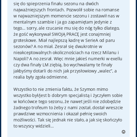
się do spieprzenia finału sezonu na dwóch
najważniejszych frontach. Pozwolił sobie na romanse
w najwazniejszym momencie sezonu i zostawił nas w
mentalnym szambie i ja go zapamiętam jedynie z
tego… sorry, ale rzucanie mu się do nóg tylko dlatego,
że gość wykonywał SWOJĄ PRACĘ jest conajmniej
groteskowe. Miał najlepszą kadrę w SerieA od paru
sezonów? A no miał. Zesrał się dwukrotnie w
nieakceptowalnych okolicznościach na rzecz Milanu i
Napoli? A no zesrał. Więc mnie jakieś numerki w exellu
czy dwa finały LM ziębią, bo wychwalamy te finały
jakbyśmy dotarli do nich jak przysłowiowy „walec”, a
realia były zgoła odmienne.
Wszystko to nie zmienia faktu, że Szymon mimo
wszystko był/jest b dobrym specjalistą i życzyłem sobie
w końcówce tego sezonu, że nawet jeśli nie zdobędzie
żadnego trofeum to żeby z nami został, dostał wreszcie
prawdziwe wzmocnienia i okazał pełnię swoich
możliwości. Tak się jednak nie stało, a jak się skończyło
to wszyscy widzieli…
N
a