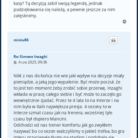
kasy? Tą decyzją zabił swoją legendę, jednak
podziękowania się należą, a pewnie jeszcze za nim
zatęsknimy.
N
a
g
ó
miniu86
r
ę
Re: Simone Inzaghi
P
4 cze 2025, 09:36
o
s
t
Nikt z nas do końca nie wie jaki wpływ na decyzje miały
pieniądze, a jaką jego wypalenie. Być może poczuł, że
to jest ten moment żeby zrobić sobie przerwę. Inzaghi
wkłada w pracę całego siebie i być może to zaczęło go
wewnętrznie zjadać. Przez te 4 lata to na Interze i na
nim była w Italii największa presja. 4 sezony to w
Interze szmat czasu jak na trenera, wcześniej tyle
czasu był dopiero Mancini.
Odchodzi od nas trener komfortu jak go zwykłem
nazywać bo co sezon walczyliśmy o jakieś trofea, bo gra
Interu przyciągała tłumy na stadion i podobała się,