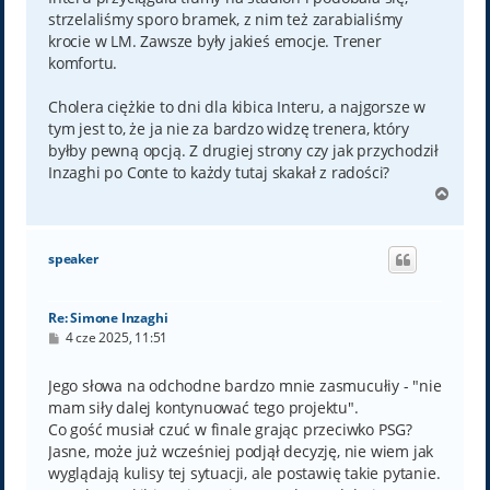
strzelaliśmy sporo bramek, z nim też zarabialiśmy
krocie w LM. Zawsze były jakieś emocje. Trener
komfortu.
Cholera ciężkie to dni dla kibica Interu, a najgorsze w
tym jest to, że ja nie za bardzo widzę trenera, który
byłby pewną opcją. Z drugiej strony czy jak przychodził
Inzaghi po Conte to każdy tutaj skakał z radości?
N
a
g
ó
speaker
r
ę
Re: Simone Inzaghi
P
4 cze 2025, 11:51
o
s
t
Jego słowa na odchodne bardzo mnie zasmucułiy - "nie
mam siły dalej kontynuować tego projektu".
Co gość musiał czuć w finale grając przeciwko PSG?
Jasne, może już wcześniej podjął decyzję, nie wiem jak
wyglądają kulisy tej sytuacji, ale postawię takie pytanie.