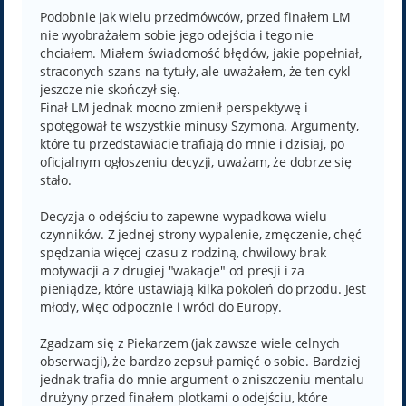
s
t
Podobnie jak wielu przedmówców, przed finałem LM
nie wyobrażałem sobie jego odejścia i tego nie
chciałem. Miałem świadomość błędów, jakie popełniał,
straconych szans na tytuły, ale uważałem, że ten cykl
jeszcze nie skończył się.
Finał LM jednak mocno zmienił perspektywę i
spotęgował te wszystkie minusy Szymona. Argumenty,
które tu przedstawiacie trafiają do mnie i dzisiaj, po
oficjalnym ogłoszeniu decyzji, uważam, że dobrze się
stało.
Decyzja o odejściu to zapewne wypadkowa wielu
czynników. Z jednej strony wypalenie, zmęczenie, chęć
spędzania więcej czasu z rodziną, chwilowy brak
motywacji a z drugiej "wakacje" od presji i za
pieniądze, które ustawiają kilka pokoleń do przodu. Jest
młody, więc odpocznie i wróci do Europy.
Zgadzam się z Piekarzem (jak zawsze wiele celnych
obserwacji), że bardzo zepsuł pamięć o sobie. Bardziej
jednak trafia do mnie argument o zniszczeniu mentalu
drużyny przed finałem plotkami o odejściu, które