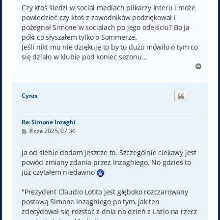
t
Czy ktoś śledzi w social mediach piłkarzy Interu i może
powiedzieć czy ktoś z zawodników podziękował i
pożegnał Simone w socialach po jego odejściu? Bo ja
póki co słyszałem tylko o Sommerze.
Jeśli nikt mu nie dziękuję to by to dużo mówiło o tym co
się działo w klubie pod koniec sezonu…
N
a
g
ó
Cyrax
r
ę
Re: Simone Inzaghi
P
8 cze 2025, 07:34
o
s
t
Ja od siebie dodam jeszcze to. Szczególnie ciekawy jest
powód zmiany zdania przez Inzaghiego. No gdzieś to
już czytałem niedawno
"Prezydent Claudio Lotito jest głęboko rozczarowany
postawą Simone Inzaghiego po tym, jak ten
zdecydował się rozstać z dnia na dzień z Lazio na rzecz