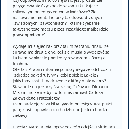
Czy odpowiedź na to co się stało jest prosta? Złe
przygotowanie fizyczne do sezonu skutkujące
całkowitym przemęczeniem w końcówce? Złe
nastawienie mentalne przy tak doświadczonych i
"świadomych" zawodnikach? Totalne zyebanie
taktyczne tego meczu przez Inzaghiego (najbardziej
prawdopodobne?
Wydaje mi się jednak przy takim zesraniu finału, że
sprawa ma drugie dno, coś się musiało wydarzyć za
kulisami w okresie pomiedzy rewanżem z Barcą a
finałem.
Oferta z Arabii i informacja Inzaghiego że odchodzi i
"zdradza pakt drużyny"? Robi z siebie Lakaka?
Jakiś inny konflikt w drużynie o którym nie wiemy?
Stawianie na piłkarzy "za zasługi" (Pavard, Dimarco,
Miki) mimo że nie byli w formie, zamiast Carlosa,
Zalewskiego, Frattesiego?
Mam nadzieję że za kilka tygodni/miesięcy ktoś puści
parę z ust i opowie o co chodziło, bo jestem bardzo
ciekawy.
Chociaż Marotta miał opowiedzieć o odejściu Skriniara