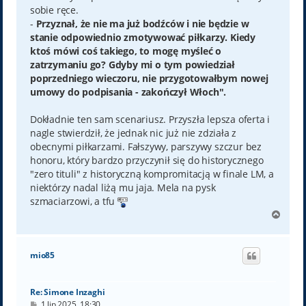
sobie ręce.
-
Przyznał, że nie ma już bodźców i nie będzie w
stanie odpowiednio zmotywować piłkarzy. Kiedy
ktoś mówi coś takiego, to mogę myśleć o
zatrzymaniu go? Gdyby mi o tym powiedział
poprzedniego wieczoru, nie przygotowałbym nowej
umowy do podpisania - zakończył Włoch".
Dokładnie ten sam scenariusz. Przyszła lepsza oferta i
nagle stwierdził, że jednak nic już nie zdziała z
obecnymi piłkarzami. Fałszywy, parszywy szczur bez
honoru, który bardzo przyczynił się do historycznego
"zero tituli" z historyczną kompromitacją w finale LM, a
niektórzy nadal liżą mu jaja. Mela na pysk
szmaciarzowi, a tfu
N
a
g
ó
mio85
r
ę
Re: Simone Inzaghi
P
1 lip 2025, 18:30