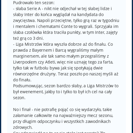
Pudrowało ten sezon:
- słaba Serie A - nikt nie odjechał w tej słabej lidze i
słaby Inter do końca wyglądał na kandydata do
zwycięstwa. Napoli przeciętne, tylko grą raz w tygodniu
i mentalem i chematami Conte to wygrali. Sprzyjała im
słaba czołówka która traciła punkty, w tym Inter, zajęty
też grą co 3 dni.
- Liga Mistrzów która wyszła dobrze aż do finału. Co
prawda z Bayernem i Barcą wygraliśmy małym
marginersem, ale tak samo małym przegraliśmy z
Liverpoolem czy Atleti, więc nie uznaję tego za farta,
tylko tak w futbolu bywa jak się spotykają dwie
równorzędne drużyny. Teraz poszło po naszej myśli aż
do finału.
Podsumowując, sezon bardzo słaby, a Liga Mistrzów to
był ewenement, jakby to i tylko to był ich cel na cały
sezon.
No i finał - nie potrafię pojąć co się wydarzyło, takie
załamanie całkowite na najważniejszy mecz sezonu,
przy długim odpoczynku i wszystkich zawodnikach
zdrowych.