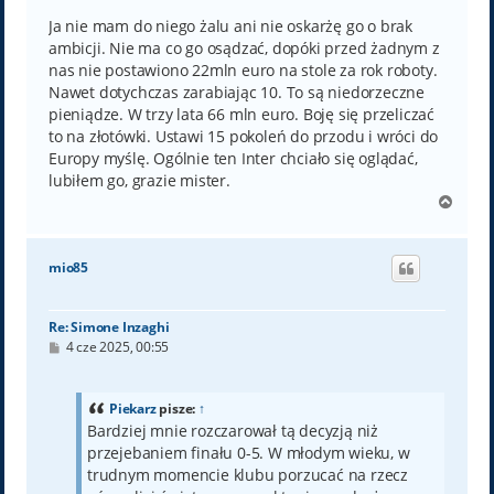
s
t
Ja nie mam do niego żalu ani nie oskarżę go o brak
ambicji. Nie ma co go osądzać, dopóki przed żadnym z
nas nie postawiono 22mln euro na stole za rok roboty.
Nawet dotychczas zarabiając 10. To są niedorzeczne
pieniądze. W trzy lata 66 mln euro. Boję się przeliczać
to na złotówki. Ustawi 15 pokoleń do przodu i wróci do
Europy myślę. Ogólnie ten Inter chciało się oglądać,
lubiłem go, grazie mister.
N
a
g
ó
mio85
r
ę
Re: Simone Inzaghi
P
4 cze 2025, 00:55
o
s
t
Piekarz
pisze:
↑
Bardziej mnie rozczarował tą decyzją niż
przejebaniem finału 0-5. W młodym wieku, w
trudnym momencie klubu porzucać na rzecz