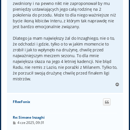
zwolniony i na pewno nikt nie zaproponował by mu
pieniędzy ustawiających jego całą rodzinę na 2
pokolenia do przodu. Może to dla niego ważniejsze niż
bycie ikoną kibiców Interu, z którym tak naprawdę nie
jest bardzo emocjonalnie związany.
Dlatego ja mam największy żal do Inzaghiego, nie o to,
że odchodzi i gdzie, tylko o to w jakim momencie to
zrobił i jak to wpłynęło na drużynę, chwilę przed
najważniejszym meczem sezonu. To dla mnie
największa skaza na jego 4 letniej kadencji. Nie błąd
Radu, nie remis z Lazio, nie porażki z Milanem. Tylko to,
że porzucił swoją drużynę chwilę przed finałem ligi
mistrzów.
N
a
g
ó
FReeFonix
r
ę
Re: Simone Inzaghi
P
4 cze 2025, 09:31
o