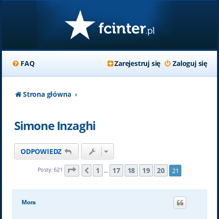
FAQ
Zarejestruj się
Zaloguj się
Strona główna
Simone Inzaghi
ODPOWIEDZ
Strona
21
z
21
1
17
18
19
20
Posty: 621
21
Poprzednia
…
Mora