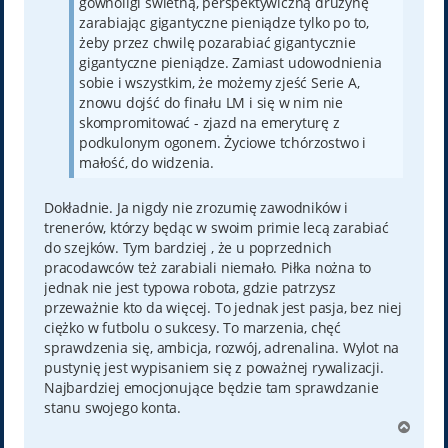
gównoligi świetną, perspektywiczną drużynę
zarabiając gigantyczne pieniądze tylko po to,
żeby przez chwilę pozarabiać gigantycznie
gigantyczne pieniądze. Zamiast udowodnienia
sobie i wszystkim, że możemy zjeść Serie A,
znowu dojść do finału LM i się w nim nie
skompromitować - zjazd na emeryturę z
podkulonym ogonem. Życiowe tchórzostwo i
małość, do widzenia.
Dokładnie. Ja nigdy nie zrozumię zawodników i
trenerów, którzy będąc w swoim primie lecą zarabiać
do szejków. Tym bardziej , że u poprzednich
pracodawców też zarabiali niemało. Piłka nożna to
jednak nie jest typowa robota, gdzie patrzysz
przeważnie kto da więcej. To jednak jest pasja, bez niej
ciężko w futbolu o sukcesy. To marzenia, chęć
sprawdzenia się, ambicja, rozwój, adrenalina. Wylot na
pustynię jest wypisaniem się z poważnej rywalizacji.
Najbardziej emocjonujące będzie tam sprawdzanie
stanu swojego konta.
N
a