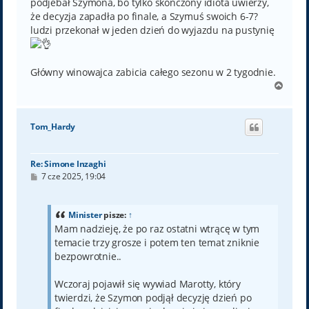
podjebał Szymona, bo tylko skończony idiota uwierzy,
że decyzja zapadła po finale, a Szymuś swoich 6-7?
ludzi przekonał w jeden dzień do wyjazdu na pustynię
Główny winowajca zabicia całego sezonu w 2 tygodnie.
N
a
g
ó
Tom_Hardy
r
ę
Re: Simone Inzaghi
P
7 cze 2025, 19:04
o
s
t
Minister
pisze:
↑
Mam nadzieję, że po raz ostatni wtrącę w tym
temacie trzy grosze i potem ten temat zniknie
bezpowrotnie..
Wczoraj pojawił się wywiad Marotty, który
twierdzi, że Szymon podjął decyzję dzień po