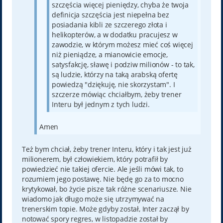
szczęścia więcej pieniędzy, chyba że twoja
definicja szczęścia jest niepełna bez
posiadania kibli ze szczerego złota i
helikopterów, a w dodatku pracujesz w
zawodzie, w którym możesz mieć coś więcej
niż pieniądze, a mianowicie emocje,
satysfakcję, sławę i podziw milionów - to tak,
są ludzie, którzy na taką arabską ofertę
powiedzą "dziękuję, nie skorzystam". I
szczerze mówiąc chciałbym, żeby trener
Interu był jednym z tych ludzi.
Amen
Też bym chciał, żeby trener Interu, który i tak jest już
milionerem, był człowiekiem, który potrafił by
powiedzieć nie takiej ofercie. Ale jeśli mówi tak, to
rozumiem jego postawę. Nie będę go za to mocno
krytykował, bo życie pisze tak różne scenariusze. Nie
wiadomo jak długo może się utrzymywać na
trenerskim topie. Może gdyby został, Inter zaczął by
notować spory regres, w listopadzie został by