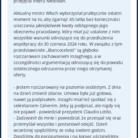
przejęcia Interu Mediolan.
Aktualny mistrz Włoch wykorzystał praktycznie ostatni
moment na to, aby zgarnąć 45-latka bez konieczności
uiszczania jakiejkolwiek kwoty odstępnego jego
obecnemu pracodawcy, który miał już ustalone z nim
wszystkie warunki odnoszące się do przedłużenia
współpracy do 30 czerwca 2024 roku. W związku z tym
przedstawiciele „Biancocelesti” są głęboko
rozczarowani zachowaniem Inzaghiego, a w
szczególności argumentacją odnoszącą się do powodu
ostatecznego odrzucenia przez niego otrzymanej
oferty.
- Jestem rozczarowany na poziomie osobistym. Z dnia
na dzień zmienił zdanie. Umowa była już gotowa,
nawet ją podpisałem. Inzaghi miał też spotkać się z
sekretarzem Calverim, żeby ją podpisać, ale nigdy się
nie pojawił - powiedział prezydent Claudio Lotito.
- Zadzwonił do mnie i powiedział, że przespał się oraz
przemyślał wszystko i postanowił odejść. Dzień
wcześniej spędziliśmy ze sobą siedem godzin.
Doszliśmy do porozumienia i na koniec uścisnęliśmy