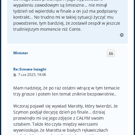
wypaleniu zawodowym są śmieszne... nie minął
tydzień od wpierdolu w finale a on już ma podpisany
kontrakt... No trudno mi w takiej sytuacji życzyć mu
powodzenie, tym bardziej, że zostawił zespół w jeszcze
trudniejszym momencie niż Conte.
N
a
g
ó
Minister
r
ę
Re: Simone Inzaghi
P
7 cze 2025, 18:06
o
s
t
Mam nadzieję, że po raz ostatni wtrącę w tym temacie
trzy grosze i potem ten temat zniknie bezpowrotnie..
Wczoraj pojawił się wywiad Marotty, który twierdzi, że
Szymon podjął decyzję dzień po finale… dzisiaj
przewinęło mi się jego zdjęcie z CAŁYM swoim
sztabem. Także kto czyta między wierszami
wywnioskuje, że Marotta w białych rękawiczkach