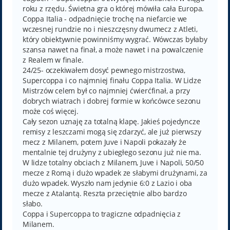
roku z rzędu. Świetna gra o której mówiła cała Europa.
Coppa Italia - odpadnięcie trochę na niefarcie we
wczesnej rundzie no i nieszczęsny dwumecz z Atleti,
który obiektywnie powinniśmy wygrać. Wówczas byłaby
szansa nawet na finał, a może nawet i na powalczenie
z Realem w finale.
24/25- oczekiwałem dosyć pewnego mistrzostwa,
Supercoppa i co najmniej finału Coppa Italia. W Lidze
Mistrzów celem był co najmniej ćwierćfinał, a przy
dobrych wiatrach i dobrej formie w końcówce sezonu
może coś więcej.
Cały sezon uznaję za totalną klapę. Jakieś pojedyncze
remisy z leszczami mogą się zdarzyć, ale już pierwszy
mecz z Milanem, potem Juve i Napoli pokazały że
mentalnie tej drużyny z ubiegłego sezonu już nie ma.
W lidze totalny obciach z Milanem, Juve i Napoli, 50/50
mecze z Romą i dużo wpadek ze słabymi drużynami, za
dużo wpadek. Wyszło nam jedynie 6:0 z Lazio i oba
mecze z Atalantą. Reszta przeciętnie albo bardzo
słabo.
Coppa i Supercoppa to tragiczne odpadnięcia z
Milanem.