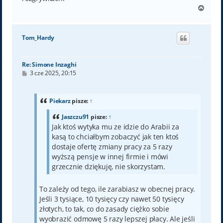
N
a
g
ó
Tom_Hardy
r
ę
Re: Simone Inzaghi
P
3 cze 2025, 20:15
o
s
t
Piekarz
pisze:
↑
Jaszczu91
pisze:
↑
Jak ktoś wytyka mu ze idzie do Arabii za
kasą to chciałbym zobaczyć jak ten ktoś
dostaje ofertę zmiany pracy za 5 razy
wyższą pensje w innej firmie i mówi
grzecznie dziękuję, nie skorzystam.
To zależy od tego, ile zarabiasz w obecnej pracy.
Jeśli 3 tysiące, 10 tysięcy czy nawet 50 tysięcy
złotych, to tak, co do zasady ciężko sobie
wyobrazić odmowę 5 razy lepszej płacy. Ale jeśli