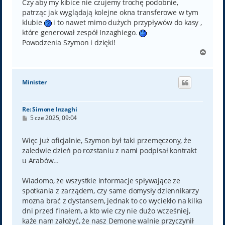
Czy aby my kibice nie czujemy trochę podobnie,
patrząc jak wyglądają kolejne okna transferowe w tym
klubie
i to nawet mimo dużych przypływów do kasy ,
które generował zespół Inzaghiego.
Powodzenia Szymon i dzięki!
N
a
g
ó
Minister
r
ę
Re: Simone Inzaghi
P
5 cze 2025, 09:04
o
s
t
Więc już oficjalnie, Szymon był taki przemęczony, że
zaledwie dzień po rozstaniu z nami podpisał kontrakt
u Arabów…
Wiadomo, że wszystkie informacje spływające ze
spotkania z zarządem, czy same domysły dziennikarzy
mozna brać z dystansem, jednak to co wyciekło na kilka
dni przed finałem, a kto wie czy nie dużo wcześniej,
każe nam założyć, że nasz Demone walnie przyczynił