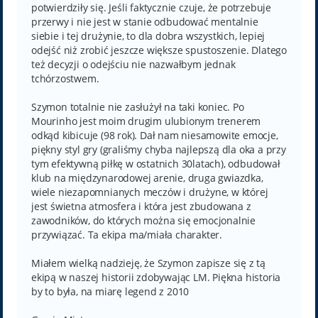
potwierdziły się. Jeśli faktycznie czuje, że potrzebuje
przerwy i nie jest w stanie odbudować mentalnie
siebie i tej drużynie, to dla dobra wszystkich, lepiej
odejść niż zrobić jeszcze większe spustoszenie. Dlatego
też decyzji o odejściu nie nazwałbym jednak
tchórzostwem.
Szymon totalnie nie zasłużył na taki koniec. Po
Mourinho jest moim drugim ulubionym trenerem
odkąd kibicuje (98 rok). Dał nam niesamowite emocje,
piękny styl gry (graliśmy chyba najlepszą dla oka a przy
tym efektywną piłkę w ostatnich 30latach), odbudował
klub na międzynarodowej arenie, druga gwiazdka,
wiele niezapomnianych meczów i drużyne, w której
jest świetna atmosfera i która jest zbudowana z
zawodników, do których można się emocjonalnie
przywiązać. Ta ekipa ma/miała charakter.
Miałem wielką nadzieję, że Szymon zapisze się z tą
ekipą w naszej historii zdobywając LM. Piękna historia
by to była, na miarę legend z 2010