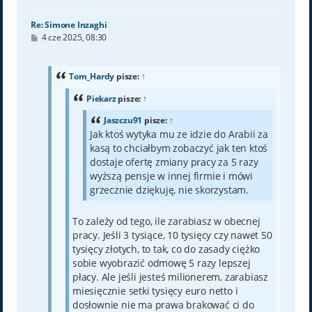
ę
Re: Simone Inzaghi
P
4 cze 2025, 08:30
o
s
t
Tom_Hardy
pisze:
↑
Piekarz
pisze:
↑
Jaszczu91
pisze:
↑
Jak ktoś wytyka mu ze idzie do Arabii za
kasą to chciałbym zobaczyć jak ten ktoś
dostaje ofertę zmiany pracy za 5 razy
wyższą pensje w innej firmie i mówi
grzecznie dziękuję, nie skorzystam.
To zależy od tego, ile zarabiasz w obecnej
pracy. Jeśli 3 tysiące, 10 tysięcy czy nawet 50
tysięcy złotych, to tak, co do zasady ciężko
sobie wyobrazić odmowę 5 razy lepszej
płacy. Ale jeśli jesteś milionerem, zarabiasz
miesięcznie setki tysięcy euro netto i
dosłownie nie ma prawa brakować ci do