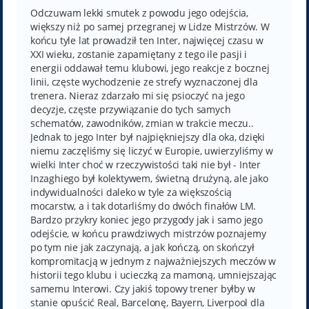
s
t
Odczuwam lekki smutek z powodu jego odejścia,
większy niż po samej przegranej w Lidze Mistrzów. W
końcu tyle lat prowadził ten Inter, najwięcej czasu w
XXI wieku, zostanie zapamiętany z tego ile pasji i
energii oddawał temu klubowi, jego reakcje z bocznej
linii, częste wychodzenie ze strefy wyznaczonej dla
trenera. Nieraz zdarzało mi się psioczyć na jego
decyzje, częste przywiązanie do tych samych
schematów, zawodników, zmian w trakcie meczu..
Jednak to jego Inter był najpiękniejszy dla oka, dzięki
niemu zaczęliśmy się liczyć w Europie, uwierzyliśmy w
wielki Inter choć w rzeczywistości taki nie był - Inter
Inzaghiego był kolektywem, świetną drużyną, ale jako
indywidualności daleko w tyle za większością
mocarstw, a i tak dotarliśmy do dwóch finałów LM.
Bardzo przykry koniec jego przygody jak i samo jego
odejście, w końcu prawdziwych mistrzów poznajemy
po tym nie jak zaczynają, a jak kończą, on skończył
kompromitacją w jednym z najważniejszych meczów w
historii tego klubu i ucieczką za mamoną, umniejszając
samemu Interowi. Czy jakiś topowy trener byłby w
stanie opuścić Real, Barcelonę, Bayern, Liverpool dla