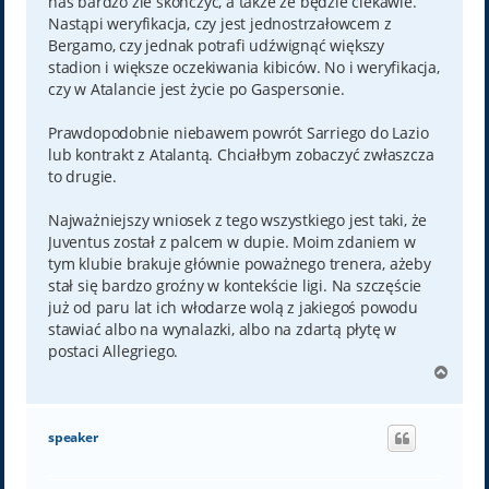
nas bardzo źle skończyć, a także że będzie ciekawie.
Nastąpi weryfikacja, czy jest jednostrzałowcem z
Bergamo, czy jednak potrafi udźwignąć większy
stadion i większe oczekiwania kibiców. No i weryfikacja,
czy w Atalancie jest życie po Gaspersonie.
Prawdopodobnie niebawem powrót Sarriego do Lazio
lub kontrakt z Atalantą. Chciałbym zobaczyć zwłaszcza
to drugie.
Najważniejszy wniosek z tego wszystkiego jest taki, że
Juventus został z palcem w dupie. Moim zdaniem w
tym klubie brakuje głównie poważnego trenera, ażeby
stał się bardzo groźny w kontekście ligi. Na szczęście
już od paru lat ich włodarze wolą z jakiegoś powodu
stawiać albo na wynalazki, albo na zdartą płytę w
postaci Allegriego.
N
a
g
ó
speaker
r
ę