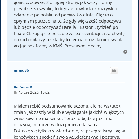
gonić czołówkę. Z drugiej strony, jak szczyt formy
przyjdzie za szybko, to będzie powtórka z rozrywki i
człapanie po boisku od połowy kwietnia. Ciężko o
optymizm patrząc na to, że gdy większość odpoczywa
lub będzie odpoczywać Barella i Bastoni, tydzień po
finale CL kopią się po czole w reprezentacji, a za chwilę
do nich dołączy reszta by lecieć na drugi koniec świata
grając bez formy w KMŚ. Preseason idealny.
N
a
g
ó
miniu86
r
ę
Re: Serie A
P
15 cze 2025, 15:02
o
s
t
Miałem robić podsumowanie sezonu, ale na wskutek
zmian jak zaszły w klubie wyciąganie jakichś większych
wniosków nie ma sensu. Teraz to będzie już inna
drużyna, mimo że w dużej mierze ta sama.
Pokuszę się tylko o stwierdzenie, że przegraliśmy ligę w
końcówkach spotkań swoją ASSdefensywą i postawą.