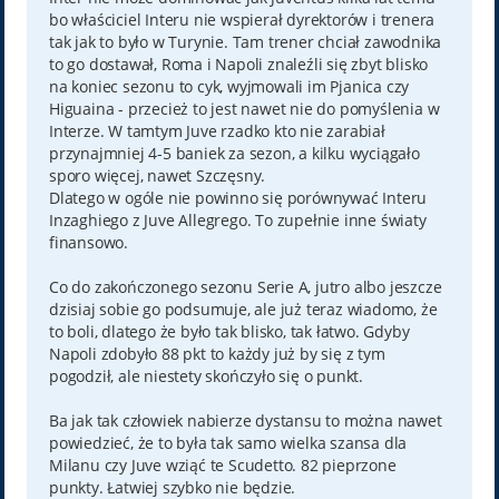
bo właściciel Interu nie wspierał dyrektorów i trenera
tak jak to było w Turynie. Tam trener chciał zawodnika
to go dostawał, Roma i Napoli znaleźli się zbyt blisko
na koniec sezonu to cyk, wyjmowali im Pjanica czy
Higuaina - przecież to jest nawet nie do pomyślenia w
Interze. W tamtym Juve rzadko kto nie zarabiał
przynajmniej 4-5 baniek za sezon, a kilku wyciągało
sporo więcej, nawet Szczęsny.
Dlatego w ogóle nie powinno się porównywać Interu
Inzaghiego z Juve Allegrego. To zupełnie inne światy
finansowo.
Co do zakończonego sezonu Serie A, jutro albo jeszcze
dzisiaj sobie go podsumuje, ale już teraz wiadomo, że
to boli, dlatego że było tak blisko, tak łatwo. Gdyby
Napoli zdobyło 88 pkt to każdy już by się z tym
pogodził, ale niestety skończyło się o punkt.
Ba jak tak człowiek nabierze dystansu to można nawet
powiedzieć, że to była tak samo wielka szansa dla
Milanu czy Juve wziąć te Scudetto. 82 pieprzone
punkty. Łatwiej szybko nie będzie.