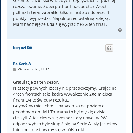
sezonie. Tak blisko w każdych rozgrywkach ,a później
rozczarowanie. Superpuchar finał, puchar Włoch
półfinał i teraz zabrakło kilku minut aby dopisać 3
punkty i wyprzedzić Napoli przed ostatnią kolejką.
Mam nadzieję,że uda się wygrać z PSG ten finał .
N
a
g
ó
bonjovi100
r
ę
Re: Serie A
P
24 maja 2025, 00:05
o
s
t
Gratulacje za ten sezon.
Niestety pewnych rzeczy nie przeskoczymy. Grając na
4rech frontach taką kadrą wywalczenie 2go miejsca i
finału LM to świetny rezultat.
Gdybyśmy mieli choć 1 napastnika na poziomie
podobnym do LM i Thurama to byśmy się dzisiaj
cieszyli. A tak cieszy się zespół który nawet w PW
odpadł szybko byle skupić się na Serie A. My jesteśmy
Interem i nie bawimy się w półśrodki.