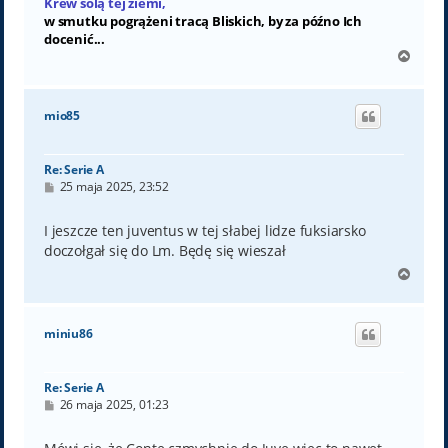
Krew solą tej ziemi,
w smutku pogrążeni tracą Bliskich, by za późno Ich
docenić...
N
a
g
ó
mio85
r
ę
Re: Serie A
P
25 maja 2025, 23:52
o
s
t
I jeszcze ten juventus w tej słabej lidze fuksiarsko
doczołgał się do Lm. Będę się wieszał
N
a
g
ó
miniu86
r
ę
Re: Serie A
P
26 maja 2025, 01:23
o
s
t