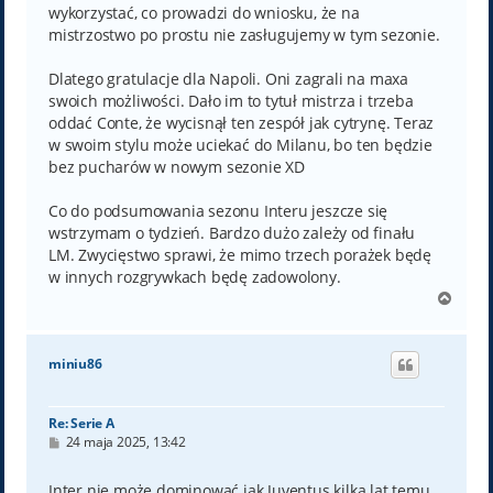
wykorzystać, co prowadzi do wniosku, że na
mistrzostwo po prostu nie zasługujemy w tym sezonie.
Dlatego gratulacje dla Napoli. Oni zagrali na maxa
swoich możliwości. Dało im to tytuł mistrza i trzeba
oddać Conte, że wycisnął ten zespół jak cytrynę. Teraz
w swoim stylu może uciekać do Milanu, bo ten będzie
bez pucharów w nowym sezonie XD
Co do podsumowania sezonu Interu jeszcze się
wstrzymam o tydzień. Bardzo dużo zależy od finału
LM. Zwycięstwo sprawi, że mimo trzech porażek będę
w innych rozgrywkach będę zadowolony.
N
a
g
ó
miniu86
r
ę
Re: Serie A
P
24 maja 2025, 13:42
o
s
t
Inter nie może dominować jak Juventus kilka lat temu