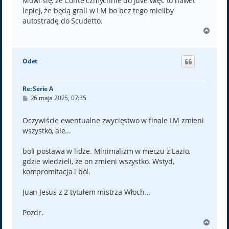
Mówi się, że Conte czmychnie do Juve więc to nawet
lepiej, że będą grali w LM bo bez tego mieliby
autostradę do Scudetto.
N
a
g
ó
Odet
r
ę
Re: Serie A
P
26 maja 2025, 07:35
o
s
t
Oczywiście ewentualne zwycięstwo w finale LM zmieni
wszystko, ale...
boli postawa w lidze. Minimalizm w meczu z Lazio,
gdzie wiedzieli, że on zmieni wszystko. Wstyd,
kompromitacja i ból.
Juan Jesus z 2 tytułem mistrza Włoch...
Pozdr.
N