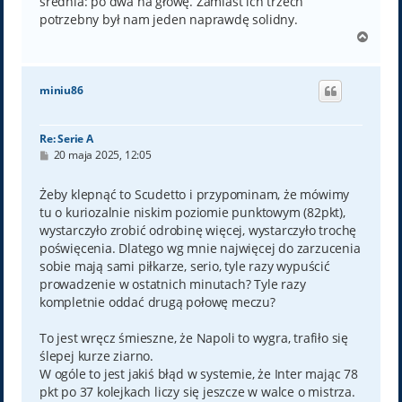
średnia: po dwa na głowę. Zamiast ich trzech
potrzebny był nam jeden naprawdę solidny.
N
a
g
ó
miniu86
r
ę
Re: Serie A
P
20 maja 2025, 12:05
o
s
t
Żeby klepnąć to Scudetto i przypominam, że mówimy
tu o kuriozalnie niskim poziomie punktowym (82pkt),
wystarczyło zrobić odrobinę więcej, wystarczyło trochę
poświęcenia. Dlatego wg mnie najwięcej do zarzucenia
sobie mają sami piłkarze, serio, tyle razy wypuścić
prowadzenie w ostatnich minutach? Tyle razy
kompletnie oddać drugą połowę meczu?
To jest wręcz śmieszne, że Napoli to wygra, trafiło się
ślepej kurze ziarno.
W ogóle to jest jakiś błąd w systemie, że Inter mając 78
pkt po 37 kolejkach liczy się jeszcze w walce o mistrza.