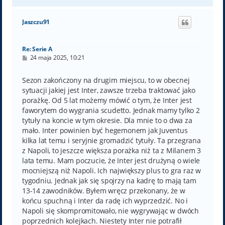
a
g
ó
Jaszczu91
r
ę
Re: Serie A
P
24 maja 2025, 10:21
o
s
t
Sezon zakończony na drugim miejscu, to w obecnej
sytuacji jakiej jest Inter, zawsze trzeba traktować jako
porażkę. Od 5 lat możemy mówić o tym, że Inter jest
faworytem do wygrania scudetto. Jednak mamy tylko 2
tytuły na koncie w tym okresie. Dla mnie to o dwa za
mało. Inter powinien być hegemonem jak Juventus
kilka lat temu i seryjnie gromadzić tytuły. Ta przegrana
z Napoli, to jeszcze większa porażka niż ta z Milanem 3
lata temu. Mam poczucie, że Inter jest drużyną o wiele
mocniejszą niż Napoli. Ich największy plus to gra raz w
tygodniu. Jednak jak się spojrzy na kadrę to mają tam
13-14 zawodników. Byłem wręcz przekonany, że w
końcu spuchną i Inter da radę ich wyprzedzić. No i
Napoli się skompromitowało, nie wygrywając w dwóch
poprzednich kolejkach. Niestety Inter nie potrafił