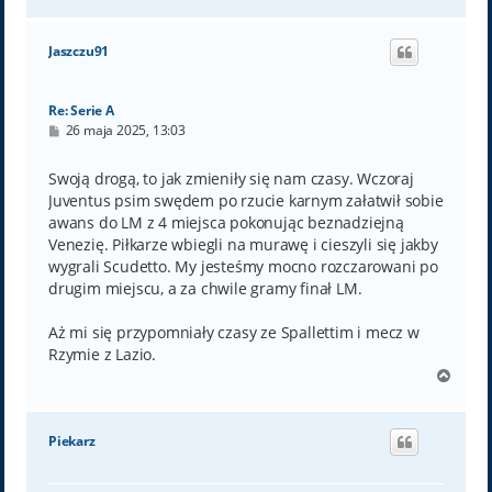
a
g
ó
Jaszczu91
r
ę
Re: Serie A
P
26 maja 2025, 13:03
o
s
t
Swoją drogą, to jak zmieniły się nam czasy. Wczoraj
Juventus psim swędem po rzucie karnym załatwił sobie
awans do LM z 4 miejsca pokonując beznadziejną
Venezię. Piłkarze wbiegli na murawę i cieszyli się jakby
wygrali Scudetto. My jesteśmy mocno rozczarowani po
drugim miejscu, a za chwile gramy finał LM.
Aż mi się przypomniały czasy ze Spallettim i mecz w
Rzymie z Lazio.
N
a
g
ó
Piekarz
r
ę