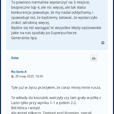
To powinno normalnie wystarczyć na 3 miejsce,
bezpieczne top 4, ale nic więcej, ale tak słaba
konkurencja powoduje, że my nadal oddychamy, i
spowoduje też, że będziemy żałować, że wystarczyło
zrobić odrobinę więcej.
Będzie się też wyciągać te wszystkie błędy sędziowskie
jakie na nas spadały po Superpucharze.
Generalnie lipa.
N
a
g
ó
Odet
r
ę
Re: Serie A
P
20 maja 2025, 16:36
o
s
t
Tyle już w życiu przeżyłem, że coraz mniej mnie rusza.
Te wkłady do koszulek, walczyły czy tam grały w piłkę z
Lazio tylko przy wyniku 1-1 a potem 2-2.
Ból kibica i wstyd.
Ale wstyd piłkarzy. Zamiast gryź Rzymian, zagrali