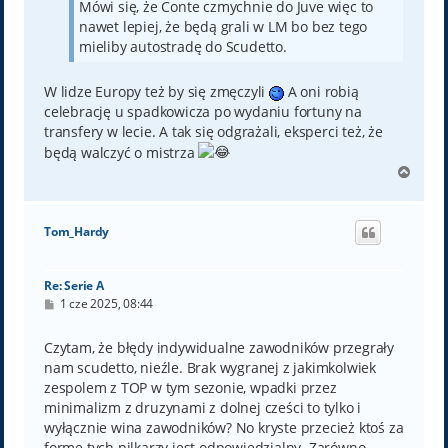
Mówi się, że Conte czmychnie do Juve więc to
nawet lepiej, że będą grali w LM bo bez tego
mieliby autostradę do Scudetto.
W lidze Europy też by się zmęczyli
A oni robią
celebrację u spadkowicza po wydaniu fortuny na
transfery w lecie. A tak się odgrażali, eksperci też, że
będą walczyć o mistrza
N
a
g
ó
Tom_Hardy
r
ę
Re: Serie A
P
1 cze 2025, 08:44
o
s
t
Czytam, że błędy indywidualne zawodników przegrały
nam scudetto, nieźle. Brak wygranej z jakimkolwiek
zespolem z TOP w tym sezonie, wpadki przez
minimalizm z druzynami z dolnej cześci to tylko i
wyłącznie wina zawodników? No kryste przecież ktoś za
forme tych pilkarzy jest odpowiedzialny. Zarówno