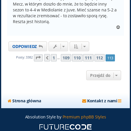
Mecz, w którym doszło do mnie, że to będzie inny
sezon to 4-4 w Mediolanie z Juve. Mieć szanse na 5-2 a
w rezultacie zremisować - to zostawiło sporą rysę.
Reszta jest historią.
N
a
g
ó
ODPOWIEDZ
r
ę
Strona
113
z
113
1
109
110
111
112
Posty: 3382
113
Poprzednia
…
Przejdź do
Strona główna
Kontakt z nami
Absolution Style by
Premium phpBB Styles