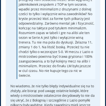
jakimkolwiek zespolem z TOP w tym sezonie,
wpadki przez minimalizm z druzynami z dolnej
cześci to tylko i wyłącznie wina zawodników? No
kryste przecież ktoś za forme tych pilkarzy jest
odpowiedzialny. Zarówno mental jak i fizyczność,
kończąc na taktyce pod tytułem minimalizm.
Rozumiem zapas w tabeli i gre na alibi ale ten
sezon w Serie A jest tylko i wyłącznie winą
trenera. Tu nie ma pola do dyskusji. Żelazna 11,
zmiany 1 do 1. Na litość boską. Przecież tu nie
chodzi tylko o wczorajsze 5-0. W meczu z Lazio o
mistrzostwo powinna być trawa gryziona i 100%
zaangazowania, a to był kolejny mecz na alibi i
minimalizm. Przeciez do finału LM było jeszcze
w ciul czasu. No nie kupuje tego za nic w
świecie.
No wiadomo, że nie tylko błędy indywidualne się na to
złożyły, ale biorąc pod uwagę ostatnie kolejki, które
wtedy o mistrzostwie ostatecznie decydowały to nie da
się ukryć, że z Bolognią i szczególnie z Lazio pomyłki
piłkarzy były wybitne. Kiedy zawodnicy mieli jeszcze