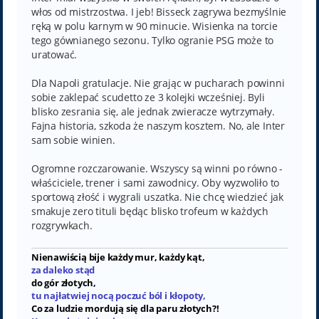
włos od mistrzostwa. I jeb! Bisseck zagrywa bezmyślnie
ręką w polu karnym w 90 minucie. Wisienka na torcie
tego gównianego sezonu. Tylko ogranie PSG może to
uratować.
Dla Napoli gratulacje. Nie grając w pucharach powinni
sobie zaklepać scudetto ze 3 kolejki wcześniej. Byli
blisko zesrania się, ale jednak zwieracze wytrzymały.
Fajna historia, szkoda że naszym kosztem. No, ale Inter
sam sobie winien.
Ogromne rozczarowanie. Wszyscy są winni po równo -
właściciele, trener i sami zawodnicy. Oby wyzwoliło to
sportową złość i wygrali uszatka. Nie chcę wiedzieć jak
smakuje zero tituli będąc blisko trofeum w każdych
rozgrywkach.
Nienawiścią bije każdy mur, każdy kąt,
za daleko stąd
do gór złotych,
tu najłatwiej nocą poczuć ból i kłopoty,
Co za ludzie mordują się dla paru złotych?!