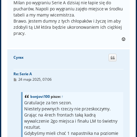
Milan po wygraniu Serie A dzisiaj nie łapie się do
pucharów, Napoli po wygraniu zajęło miejsce w środku
tabeli a my mamy wicemistrza.
Brawo. Jestem dumny z tych chłopaków i życzę im aby
zdobyli tą LM która będzie ukoronowaniem ich ciężkiej
pracy.
N
a
g
ó
Cyrax
r
ę
Re: Serie A
P
24 maja 2025, 07:06
o
s
t
bonjovi100
pisze:
↑
Gratulacje za ten sezon.
Niestety pewnych rzeczy nie przeskoczymy.
Grając na 4rech frontach taką kadrą
wywalczenie 2go miejsca i finału LM to świetny
rezultat.
Gdybyśmy mieli choć 1 napastnika na poziomie