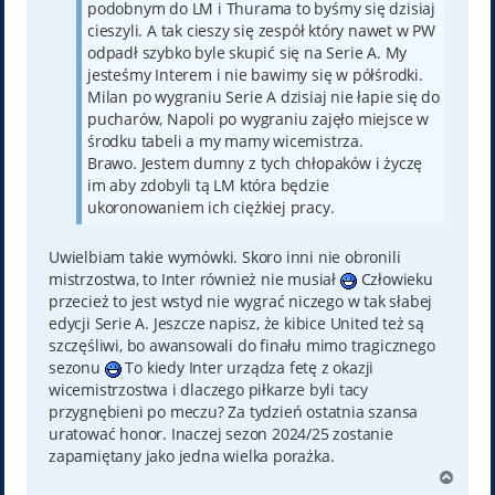
podobnym do LM i Thurama to byśmy się dzisiaj
cieszyli. A tak cieszy się zespół który nawet w PW
odpadł szybko byle skupić się na Serie A. My
jesteśmy Interem i nie bawimy się w półśrodki.
Milan po wygraniu Serie A dzisiaj nie łapie się do
pucharów, Napoli po wygraniu zajęło miejsce w
środku tabeli a my mamy wicemistrza.
Brawo. Jestem dumny z tych chłopaków i życzę
im aby zdobyli tą LM która będzie
ukoronowaniem ich ciężkiej pracy.
Uwielbiam takie wymówki. Skoro inni nie obronili
mistrzostwa, to Inter również nie musiał
Człowieku
przecież to jest wstyd nie wygrać niczego w tak słabej
edycji Serie A. Jeszcze napisz, że kibice United też są
szczęśliwi, bo awansowali do finału mimo tragicznego
sezonu
To kiedy Inter urządza fetę z okazji
wicemistrzostwa i dlaczego piłkarze byli tacy
przygnębieni po meczu? Za tydzień ostatnia szansa
uratować honor. Inaczej sezon 2024/25 zostanie
zapamiętany jako jedna wielka porażka.
N