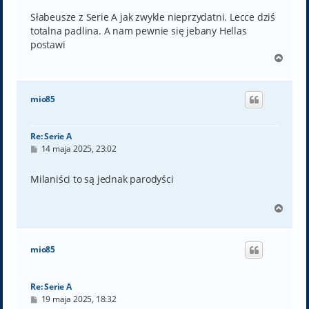
s
t
Słabeusze z Serie A jak zwykle nieprzydatni. Lecce dziś
totalna padlina. A nam pewnie się jebany Hellas
postawi
N
a
g
ó
mio85
r
ę
Re: Serie A
P
14 maja 2025, 23:02
o
s
t
Milaniści to są jednak parodyści
N
a
g
ó
mio85
r
ę
Re: Serie A
P
19 maja 2025, 18:32
o