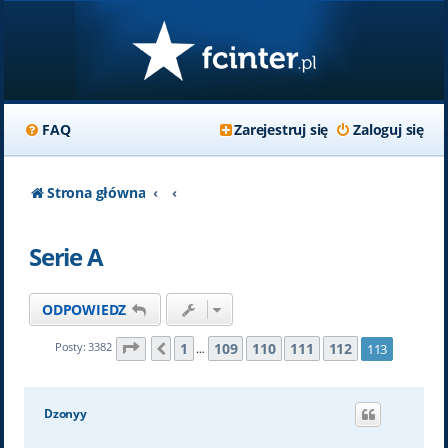
FAQ
Zarejestruj się
Zaloguj się
Strona główna
Serie A
ODPOWIEDZ
Strona
113
z
113
1
109
110
111
112
Posty: 3382
113
Poprzednia
…
Dzonyy