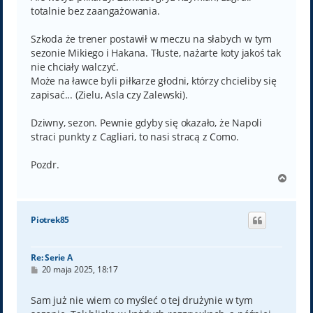
totalnie bez zaangażowania.
Szkoda że trener postawił w meczu na słabych w tym
sezonie Mikiego i Hakana. Tłuste, nażarte koty jakoś tak
nie chciały walczyć.
Może na ławce byli piłkarze głodni, którzy chcieliby się
zapisać... (Zielu, Asla czy Zalewski).
Dziwny, sezon. Pewnie gdyby się okazało, że Napoli
straci punkty z Cagliari, to nasi stracą z Como.
Pozdr.
N
a
g
ó
Piotrek85
r
ę
Re: Serie A
P
20 maja 2025, 18:17
o
s
t
Sam już nie wiem co myśleć o tej drużynie w tym