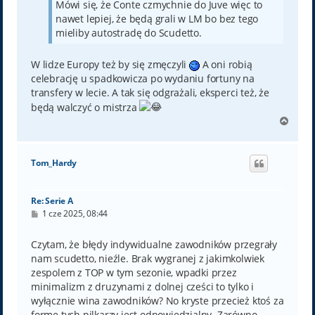
Mówi się, że Conte czmychnie do Juve więc to
nawet lepiej, że będą grali w LM bo bez tego
mieliby autostradę do Scudetto.
W lidze Europy też by się zmęczyli
A oni robią
celebrację u spadkowicza po wydaniu fortuny na
transfery w lecie. A tak się odgrażali, eksperci też, że
będą walczyć o mistrza
N
a
g
ó
Tom_Hardy
r
ę
Re: Serie A
P
1 cze 2025, 08:44
o
s
t
Czytam, że błędy indywidualne zawodników przegrały
nam scudetto, nieźle. Brak wygranej z jakimkolwiek
zespolem z TOP w tym sezonie, wpadki przez
minimalizm z druzynami z dolnej cześci to tylko i
wyłącznie wina zawodników? No kryste przecież ktoś za
forme tych pilkarzy jest odpowiedzialny. Zarówno