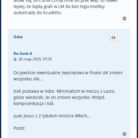
Mówi się, że Conte czmychnie do Juve więc to nawet
lepiej, że będą grali w LM bo bez tego mieliby
autostradę do Scudetto.
N
a
g
ó
Odet
r
ę
Re: Serie A
P
26 maja 2025, 07:35
o
s
t
Oczywiście ewentualne zwycięstwo w finale LM zmieni
wszystko, ale...
boli postawa w lidze. Minimalizm w meczu z Lazio,
gdzie wiedzieli, że on zmieni wszystko. Wstyd,
kompromitacja i ból.
Juan Jesus z 2 tytułem mistrza Włoch...
Pozdr.
N