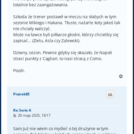
totalnie bez zaangażowania.
Szkoda że trener postawił w meczu na słabych w tym
sezonie Mikiego i Hakana. Tłuste, nażarte koty jakoś tak
nie chciały walczyć.
Może na ławce byli piłkarze głodni, którzy chcieliby się
zapisać... (Zielu, Asla czy Zalewski).
Dziwny, sezon. Pewnie gdyby się okazało, że Napoli
straci punkty z Cagliari, to nasi stracą z Como.
Pozdr.
N
a
g
ó
Piotrek85
r
ę
Re: Serie A
P
20 maja 2025, 18:17
o
s
t
Sam już nie wiem co myśleć o tej drużynie w tym