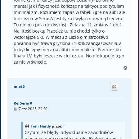
mental jak i fizyczność, kończąc na taktyce pod tytułem
minimalizm. Rozumiem zapas w tabeli i gre na alibi ale
ten sezon w Serie A jest tylko i wyłącznie winą trenera.
Tu nie ma pola do dyskusji. Żelazna 11, zmiany 1 do 1.
Na litość boską. Przecież tu nie chodzi tylko o
wczorajsze 5-0. W meczu z Lazio o mistrzostwo
powinna być trawa gryziona i 100% zaangazowania, a
to był kolejny mecz na alibi i minimalizm. Przeciez do
finału LM było jeszcze w ciul czasu. No nie kupuje tego
za nic w świecie.
N
a
g
ó
mio85
r
ę
Re: Serie A
P
7 cze 2025, 22:30
o
s
t
Tom_Hardy
pisze:
↑
Czytam, że błędy indywidualne zawodników
przegrały nam scudetto, nieźle. Brak wygranej z