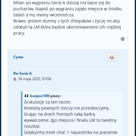
Milan po wygraniu Serie A dzisiaj nie łapie się do
pucharów, Napoli po wygraniu zajęło miejsce w środku
tabeli a my mamy wicemistrza.
Brawo. Jestem dumny z tych chłopaków i życzę im aby
zdobyli tą LM która będzie ukoronowaniem ich ciężkiej
pracy.
N
a
g
ó
Cyrax
r
ę
Re: Serie A
P
24 maja 2025, 07:06
o
s
t
bonjovi100
pisze:
↑
Gratulacje za ten sezon.
Niestety pewnych rzeczy nie przeskoczymy.
Grając na 4rech frontach taką kadrą
wywalczenie 2go miejsca i finału LM to świetny
rezultat.
Gdybyśmy mieli choć 1 napastnika na poziomie