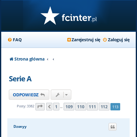
FAQ
Zarejestruj się
Zaloguj się
Strona główna
Serie A
ODPOWIEDZ
Strona
113
z
113
1
109
110
111
112
Posty: 3382
113
Poprzednia
…
Dzonyy