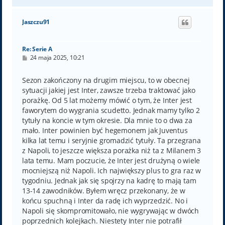
a
g
ó
Jaszczu91
r
ę
Re: Serie A
P
24 maja 2025, 10:21
o
s
t
Sezon zakończony na drugim miejscu, to w obecnej
sytuacji jakiej jest Inter, zawsze trzeba traktować jako
porażkę. Od 5 lat możemy mówić o tym, że Inter jest
faworytem do wygrania scudetto. Jednak mamy tylko 2
tytuły na koncie w tym okresie. Dla mnie to o dwa za
mało. Inter powinien być hegemonem jak Juventus
kilka lat temu i seryjnie gromadzić tytuły. Ta przegrana
z Napoli, to jeszcze większa porażka niż ta z Milanem 3
lata temu. Mam poczucie, że Inter jest drużyną o wiele
mocniejszą niż Napoli. Ich największy plus to gra raz w
tygodniu. Jednak jak się spojrzy na kadrę to mają tam
13-14 zawodników. Byłem wręcz przekonany, że w
końcu spuchną i Inter da radę ich wyprzedzić. No i
Napoli się skompromitowało, nie wygrywając w dwóch
poprzednich kolejkach. Niestety Inter nie potrafił