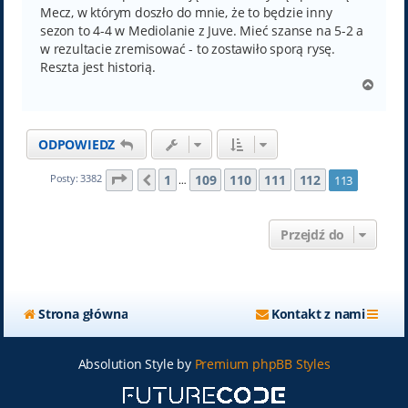
Mecz, w którym doszło do mnie, że to będzie inny
sezon to 4-4 w Mediolanie z Juve. Mieć szanse na 5-2 a
w rezultacie zremisować - to zostawiło sporą rysę.
Reszta jest historią.
N
a
g
ó
ODPOWIEDZ
r
ę
Strona
113
z
113
1
109
110
111
112
Posty: 3382
113
Poprzednia
…
Przejdź do
Strona główna
Kontakt z nami
Absolution Style by
Premium phpBB Styles