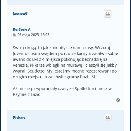
a
g
ó
Jaszczu91
r
ę
Re: Serie A
P
26 maja 2025, 13:03
o
s
t
Swoją drogą, to jak zmieniły się nam czasy. Wczoraj
Juventus psim swędem po rzucie karnym załatwił sobie
awans do LM z 4 miejsca pokonując beznadziejną
Venezię. Piłkarze wbiegli na murawę i cieszyli się jakby
wygrali Scudetto. My jesteśmy mocno rozczarowani po
drugim miejscu, a za chwile gramy finał LM.
Aż mi się przypomniały czasy ze Spallettim i mecz w
Rzymie z Lazio.
N
a
g
ó
Piekarz
r
ę