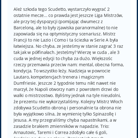
s
t
Ależ szkoda tego Scudetto, wystarczyło wygrać 2
ostatnie mecze... co prawda jest jeszcze Liga Mistrzów,
ale przy tej dyspozycji (pomijając dwumecz z
Barceloną, ale to były zjawiska paranormalne) to nie
zapowiada się na optymistyczny scenariusz. Mistrz
Francji to nie Lazio i Como i ta ściezka w Serie A była
łatwiejsza. No chyba, ze jesteśmy w stanie zagrać 3 raz
tak jak w półfinałach. Jesteśmy? Wierzę w cuda , ale 3
cuda w jednej edycji to chyba za dużo. Większośc
rzeczy przemawia przeciw nam: mental, obecna forma,
kondycja. To wszystko leży. Nadzieja w powrocie
Lautaro, kompetencjach trenera i magicznym
Dumfriesie. Jeszcze 2 tygodnie temu nikt nawet nie
marzył, że Napoli otworzy nam z powrotem drzwi do
walki o mistrzostwo. Byliśmy jednak na tyle nieudolni,
że prezentu nie wykorzystaliśmy. Kolejny Mistrz Włoch
zdobywa Scudetto obroną i personalnie ta obrona nie
była wyjątkowo silna, że wymienię tylko Spinazollę i
Jesusa. A my przegraliśmy chyba napastnikami, a w
zasadzie brakiem zmienników w napadzie. Trio:
Arnautovic, Taremi i Correa zdobyło całe 6 goli,