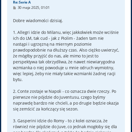
Re: Serie A
P
30 maja 2025, 01:01
o
s
t
Dobre wiadomości dzisiaj.
1. Allegri idzie do Milanu, więc jakkolwiek może wciśnie
ich do LM, tak cud - jak z Piolim - żaden tam nie
nastąpi i ugrzęzną na miernym poziomie
prawdopodobnie na dłuższy czas. Also ciężko uwierzyć,
że mógłby przyjść do nas, ale mimo to jest to
perspektywa tak obrzydliwa, że nawet niewiarygodna
wzmianka o niej powoduje u mnie odruch wymiotny,
więc lepiej, żeby nie miały takie wzmianki żadnej racji
bytu.
2. Conte zostaje w Napoli - co oznacza dwie rzeczy. Po
pierwsze nie pójdzie do Juventusu, czego byśmy
naprawdę bardzo nie chcieli, a po drugie będzie okazja
się zemścić za kończący się sezon.
3. Gasperini idzie do Romy - to z kolei oznacza, że
również nie pójdzie do Juve, co jednak mogłoby się dla