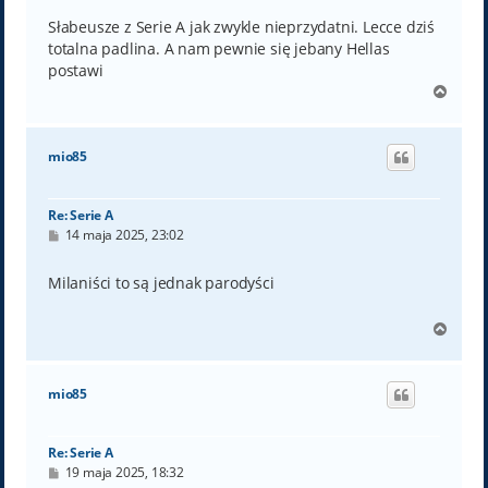
s
t
Słabeusze z Serie A jak zwykle nieprzydatni. Lecce dziś
totalna padlina. A nam pewnie się jebany Hellas
postawi
N
a
g
ó
mio85
r
ę
Re: Serie A
P
14 maja 2025, 23:02
o
s
t
Milaniści to są jednak parodyści
N
a
g
ó
mio85
r
ę
Re: Serie A
P
19 maja 2025, 18:32
o