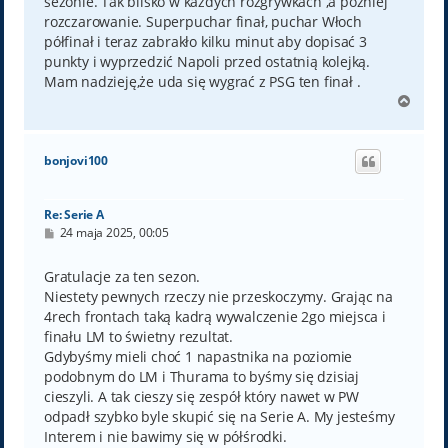
sezonie. Tak blisko w każdych rozgrywkach ,a później
rozczarowanie. Superpuchar finał, puchar Włoch
półfinał i teraz zabrakło kilku minut aby dopisać 3
punkty i wyprzedzić Napoli przed ostatnią kolejką.
Mam nadzieję,że uda się wygrać z PSG ten finał .
N
a
g
ó
bonjovi100
r
ę
Re: Serie A
P
24 maja 2025, 00:05
o
s
t
Gratulacje za ten sezon.
Niestety pewnych rzeczy nie przeskoczymy. Grając na
4rech frontach taką kadrą wywalczenie 2go miejsca i
finału LM to świetny rezultat.
Gdybyśmy mieli choć 1 napastnika na poziomie
podobnym do LM i Thurama to byśmy się dzisiaj
cieszyli. A tak cieszy się zespół który nawet w PW
odpadł szybko byle skupić się na Serie A. My jesteśmy
Interem i nie bawimy się w półśrodki.