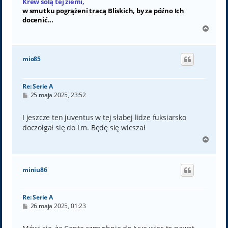
Krew solą tej ziemi,
w smutku pogrążeni tracą Bliskich, by za późno Ich
docenić...
N
a
g
ó
mio85
r
ę
Re: Serie A
P
25 maja 2025, 23:52
o
s
t
I jeszcze ten juventus w tej słabej lidze fuksiarsko
doczołgał się do Lm. Będę się wieszał
N
a
g
ó
miniu86
r
ę
Re: Serie A
P
26 maja 2025, 01:23
o
s
t