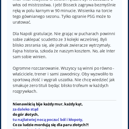
włos od mistrzostwa. I jeb! Bisseck zagrywa bezmyślnie
ręką w polu karnym w 90 minucie. Wisienka na torcie
tego gównianego sezonu. Tylko ogranie PSG może to
uratować.
Dla Napoli gratulacje. Nie grając w pucharach powinni
sobie zaklepać scudetto ze 3 kolejki wcześniej. Byli
blisko zesrania się, ale jednak zwieracze wytrzymały.
Fajna historia, szkoda że naszym kosztem. No, ale Inter
sam sobie winien.
Ogromne rozczarowanie. Wszyscy są winni po równo -
właściciele, trener i sami zawodnicy. Oby wyzwoliło to
sportową złość i wygrali uszatka. Nie chcę wiedzieć jak
smakuje zero tituli będąc blisko trofeum w każdych
rozgrywkach.
Nienawiścią bije każdy mur, każdy kąt,
za daleko stąd
do gór złotych,
tu najłatwiej nocą poczuć ból i kłopoty,
Co za ludzie mordują się dla paru złotych?!