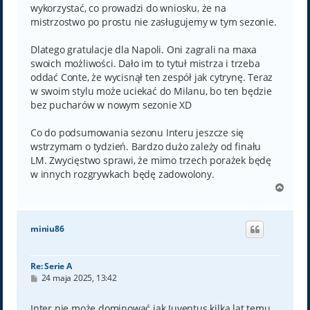
wykorzystać, co prowadzi do wniosku, że na
mistrzostwo po prostu nie zasługujemy w tym sezonie.
Dlatego gratulacje dla Napoli. Oni zagrali na maxa
swoich możliwości. Dało im to tytuł mistrza i trzeba
oddać Conte, że wycisnął ten zespół jak cytrynę. Teraz
w swoim stylu może uciekać do Milanu, bo ten będzie
bez pucharów w nowym sezonie XD
Co do podsumowania sezonu Interu jeszcze się
wstrzymam o tydzień. Bardzo dużo zależy od finału
LM. Zwycięstwo sprawi, że mimo trzech porażek będę
w innych rozgrywkach będę zadowolony.
N
a
g
ó
miniu86
r
ę
Re: Serie A
P
24 maja 2025, 13:42
o
s
t
Inter nie może dominować jak Juventus kilka lat temu