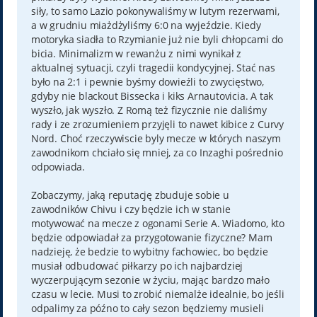
siły, to samo Lazio pokonywaliśmy w lutym rezerwami,
a w grudniu miażdżyliśmy 6:0 na wyjeździe. Kiedy
motoryka siadła to Rzymianie już nie byli chłopcami do
bicia. Minimalizm w rewanżu z nimi wynikał z
aktualnej sytuacji, czyli tragedii kondycyjnej. Stać nas
było na 2:1 i pewnie byśmy dowieźli to zwycięstwo,
gdyby nie blackout Bissecka i kiks Arnautovicia. A tak
wyszło, jak wyszło. Z Romą też fizycznie nie daliśmy
rady i ze zrozumieniem przyjęli to nawet kibice z Curvy
Nord. Choć rzeczywiscie byly mecze w których naszym
zawodnikom chciało się mniej, za co Inzaghi pośrednio
odpowiada.
Zobaczymy, jaką reputację zbuduje sobie u
zawodników Chivu i czy będzie ich w stanie
motywować na mecze z ogonami Serie A. Wiadomo, kto
będzie odpowiadał za przygotowanie fizyczne? Mam
nadzieję, że bedzie to wybitny fachowiec, bo będzie
musiał odbudować piłkarzy po ich najbardziej
wyczerpującym sezonie w życiu, mając bardzo mało
czasu w lecie. Musi to zrobić niemalże idealnie, bo jeśli
odpalimy za późno to cały sezon będziemy musieli