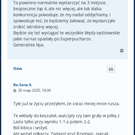
To powinno normalnie wystarczyć na 3 miejsce,
bezpieczne top 4, ale nic więcej, ale tak słaba
konkurencja powoduje, że my nadal oddychamy, i
spowoduje też, że będziemy żałować, że wystarczyło
zrobić odrobinę więcej.
Będzie się też wyciągać te wszystkie błędy sędziowskie
jakie na nas spadały po Superpucharze.
Generalnie lipa.
N
a
g
ó
Odet
r
ę
Re: Serie A
P
20 maja 2025, 16:36
o
s
t
Tyle już w życiu przeżyłem, że coraz mniej mnie rusza.
Te wkłady do koszulek, walczyły czy tam grały w piłkę z
Lazio tylko przy wyniku 1-1 a potem 2-2.
Ból kibica i wstyd.
Ale wstyd piłkarzy. Zamiast gryź Rzymian, zagrali