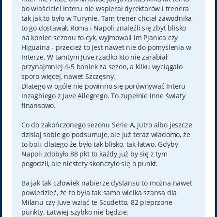
bo właściciel Interu nie wspierał dyrektorów i trenera
tak jak to było w Turynie. Tam trener chciał zawodnika
to go dostawał, Roma i Napoli znaleźli się zbyt blisko
na koniec sezonu to cyk, wyjmowali im Pjanica czy
Higuaina - przecież to jest nawet nie do pomyślenia w
Interze. W tamtym Juve rzadko kto nie zarabiał
przynajmniej 4-5 baniek za sezon, a kilku wyciągało
sporo więcej, nawet Szczęsny.
Dlatego w ogóle nie powinno się porównywać Interu
Inzaghiego z Juve Allegrego. To zupełnie inne światy
finansowo.
Co do zakończonego sezonu Serie A, jutro albo jeszcze
dzisiaj sobie go podsumuje, ale już teraz wiadomo, że
to boli, dlatego że było tak blisko, tak łatwo. Gdyby
Napoli zdobyło 88 pkt to każdy już by się z tym
pogodził, ale niestety skończyło się o punkt.
Ba jak tak człowiek nabierze dystansu to można nawet
powiedzieć, że to była tak samo wielka szansa dla
Milanu czy Juve wziąć te Scudetto. 82 pieprzone
punkty. Łatwiej szybko nie będzie.