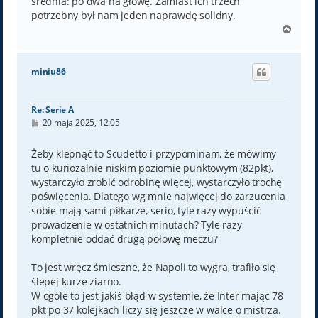
średnia: po dwa na głowę. Zamiast ich trzech
potrzebny był nam jeden naprawdę solidny.
N
a
g
ó
miniu86
r
ę
Re: Serie A
P
20 maja 2025, 12:05
o
s
t
Żeby klepnąć to Scudetto i przypominam, że mówimy
tu o kuriozalnie niskim poziomie punktowym (82pkt),
wystarczyło zrobić odrobinę więcej, wystarczyło trochę
poświęcenia. Dlatego wg mnie najwięcej do zarzucenia
sobie mają sami piłkarze, serio, tyle razy wypuścić
prowadzenie w ostatnich minutach? Tyle razy
kompletnie oddać drugą połowę meczu?
To jest wręcz śmieszne, że Napoli to wygra, trafiło się
ślepej kurze ziarno.
W ogóle to jest jakiś błąd w systemie, że Inter mając 78
pkt po 37 kolejkach liczy się jeszcze w walce o mistrza.