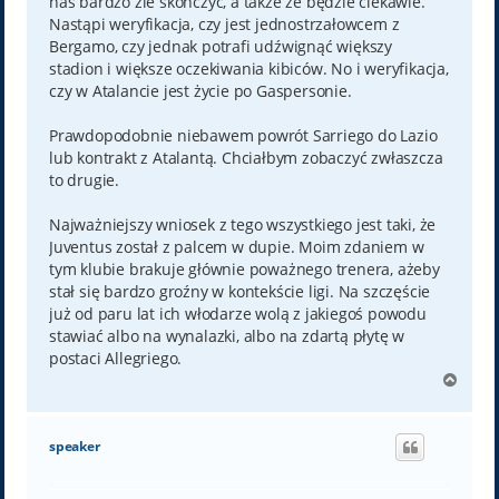
nas bardzo źle skończyć, a także że będzie ciekawie.
Nastąpi weryfikacja, czy jest jednostrzałowcem z
Bergamo, czy jednak potrafi udźwignąć większy
stadion i większe oczekiwania kibiców. No i weryfikacja,
czy w Atalancie jest życie po Gaspersonie.
Prawdopodobnie niebawem powrót Sarriego do Lazio
lub kontrakt z Atalantą. Chciałbym zobaczyć zwłaszcza
to drugie.
Najważniejszy wniosek z tego wszystkiego jest taki, że
Juventus został z palcem w dupie. Moim zdaniem w
tym klubie brakuje głównie poważnego trenera, ażeby
stał się bardzo groźny w kontekście ligi. Na szczęście
już od paru lat ich włodarze wolą z jakiegoś powodu
stawiać albo na wynalazki, albo na zdartą płytę w
postaci Allegriego.
N
a
g
ó
speaker
r
ę