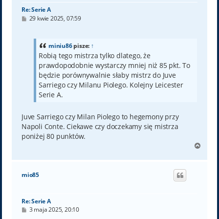
Re: Serie A
P
29 kwie 2025, 07:59
o
s
t
miniu86
pisze:
↑
Robią tego mistrza tylko dlatego, że
prawdopodobnie wystarczy mniej niż 85 pkt. To
będzie porównywalnie słaby mistrz do Juve
Sarriego czy Milanu Piolego. Kolejny Leicester
Serie A.
Juve Sarriego czy Milan Piolego to hegemony przy
Napoli Conte. Ciekawe czy doczekamy się mistrza
poniżej 80 punktów.
N
a
g
ó
mio85
r
ę
Re: Serie A
P
3 maja 2025, 20:10
o