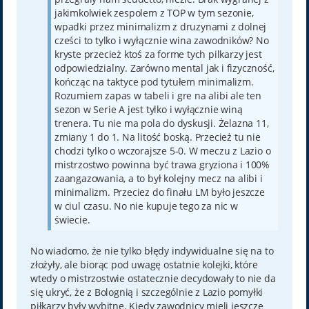
jakimkolwiek zespolem z TOP w tym sezonie,
wpadki przez minimalizm z druzynami z dolnej
cześci to tylko i wyłącznie wina zawodników? No
kryste przecież ktoś za forme tych pilkarzy jest
odpowiedzialny. Zarówno mental jak i fizyczność,
kończąc na taktyce pod tytułem minimalizm.
Rozumiem zapas w tabeli i gre na alibi ale ten
sezon w Serie A jest tylko i wyłącznie winą
trenera. Tu nie ma pola do dyskusji. Żelazna 11,
zmiany 1 do 1. Na litość boską. Przecież tu nie
chodzi tylko o wczorajsze 5-0. W meczu z Lazio o
mistrzostwo powinna być trawa gryziona i 100%
zaangazowania, a to był kolejny mecz na alibi i
minimalizm. Przeciez do finału LM było jeszcze
w ciul czasu. No nie kupuje tego za nic w
świecie.
No wiadomo, że nie tylko błędy indywidualne się na to
złożyły, ale biorąc pod uwagę ostatnie kolejki, które
wtedy o mistrzostwie ostatecznie decydowały to nie da
się ukryć, że z Bolognią i szczególnie z Lazio pomyłki
piłkarzy były wybitne. Kiedy zawodnicy mieli jeszcze