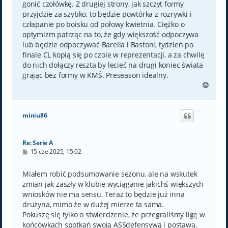
gonić czołówkę. Z drugiej strony, jak szczyt formy
przyjdzie za szybko, to będzie powtórka z rozrywki i
człapanie po boisku od połowy kwietnia. Ciężko o
optymizm patrząc na to, że gdy większość odpoczywa
lub będzie odpoczywać Barella i Bastoni, tydzień po
finale CL kopią się po czole w reprezentacji, a za chwilę
do nich dołączy reszta by lecieć na drugi koniec świata
grając bez formy w KMŚ. Preseason idealny.
N
a
g
ó
miniu86
r
ę
Re: Serie A
P
15 cze 2025, 15:02
o
s
t
Miałem robić podsumowanie sezonu, ale na wskutek
zmian jak zaszły w klubie wyciąganie jakichś większych
wniosków nie ma sensu. Teraz to będzie już inna
drużyna, mimo że w dużej mierze ta sama.
Pokuszę się tylko o stwierdzenie, że przegraliśmy ligę w
końcówkach spotkań swoją ASSdefensywą i postawą.