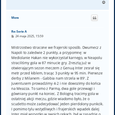
N
a
g
ó
Mora
r
ę
Re: Serie A
P
24 maja 2025, 15:59
o
s
t
Mistrzostwo stracone we frajerski sposób. Dwumecz z
Napoli to zaledwie 2 punkty, a przypomnę: w
Mediolanie Hakan nie wykorzystał karnego, w Neapolu
straciliśmy gola w 87 minucie gry. Zresztą już w
otwierającym sezon meczem z Genuą Inter zesrał się
metr przed kiblem, tracąc 3 punkty w 95 min. Pierwsze
derby z Milanem - Gabbia nam strzela w 89'. Z
Juventusem prowadzimy 4-2 i nie dowozimy do końca
na Meazza. To samo z Parmą, dwa gole przewagi i
gówniany punkt na koniec. Z Bologną tracimy gola w
ostatniej akcji meczu, gdzie wiadomo było, że o
scudetto może zadecydować jeden pierdolony punkcik.
I pomimo tylu wstydliwych i frajerskich wpadek dalej
Inter miał wszystko w swoich rękach, był w zasadzie o