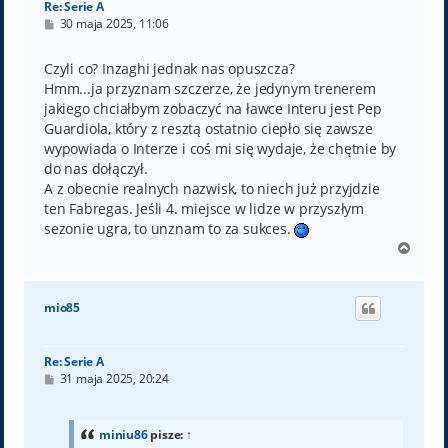
Re: Serie A
P
30 maja 2025, 11:06
o
s
t
Czyli co? Inzaghi jednak nas opuszcza?
Hmm...ja przyznam szczerze, że jedynym trenerem
jakiego chciałbym zobaczyć na ławce Interu jest Pep
Guardiola, który z resztą ostatnio ciepło się zawsze
wypowiada o Interze i coś mi się wydaje, że chętnie by
do nas dołączył.
A z obecnie realnych nazwisk, to niech już przyjdzie
ten Fabregas. Jeśli 4. miejsce w lidze w przyszłym
sezonie ugra, to unznam to za sukces.
N
a
g
ó
mio85
r
ę
Re: Serie A
P
31 maja 2025, 20:24
o
s
t
miniu86
pisze:
↑