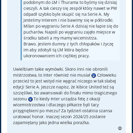
podobnym do LM i Thurama to byśmy się dzisiaj
cieszyli. A tak cieszy się zespół który nawet w PW
odpadł szybko byle skupić się na Serie A. My
jesteśmy Interem i nie bawimy się w półśrodki.
Milan po wygraniu Serie A dzisiaj nie łapie się do
pucharów, Napoli po wygraniu zajęło miejsce w
środku tabeli a my mamy wicemistrza.
Brawo. Jestem dumny z tych chłopaków i życzę
im aby zdobyli tą LM która będzie
ukoronowaniem ich ciężkiej pracy.
Uwielbiam takie wymówki. Skoro inni nie obronili
mistrzostwa, to Inter również nie musiał
Człowieku
przecież to jest wstyd nie wygrać niczego w tak słabej
edycji Serie A. Jeszcze napisz, że kibice United też są
szczęśliwi, bo awansowali do finału mimo tragicznego
sezonu
To kiedy Inter urządza fetę z okazji
wicemistrzostwa i dlaczego piłkarze byli tacy
przygnębieni po meczu? Za tydzień ostatnia szansa
uratować honor. Inaczej sezon 2024/25 zostanie
zapamiętany jako jedna wielka porażka.
N