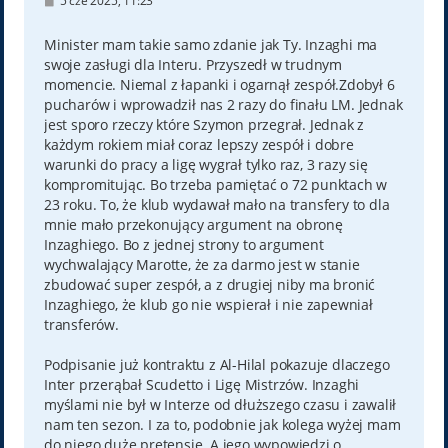
5 cze 2025, 11:23
o
s
t
Minister mam takie samo zdanie jak Ty. Inzaghi ma
swoje zasługi dla Interu. Przyszedł w trudnym
momencie. Niemal z łapanki i ogarnął zespół.Zdobył 6
pucharów i wprowadził nas 2 razy do finału LM. Jednak
jest sporo rzeczy które Szymon przegrał. Jednak z
każdym rokiem miał coraz lepszy zespół i dobre
warunki do pracy a ligę wygrał tylko raz, 3 razy się
kompromitując. Bo trzeba pamiętać o 72 punktach w
23 roku. To, że klub wydawał mało na transfery to dla
mnie mało przekonujący argument na obronę
Inzaghiego. Bo z jednej strony to argument
wychwalający Marotte, że za darmo jest w stanie
zbudować super zespół, a z drugiej niby ma bronić
Inzaghiego, że klub go nie wspierał i nie zapewniał
transferów.
Podpisanie już kontraktu z Al-Hilal pokazuje dlaczego
Inter przerąbał Scudetto i Ligę Mistrzów. Inzaghi
myślami nie był w Interze od dłuższego czasu i zawalił
nam ten sezon. I za to, podobnie jak kolega wyżej mam
do niego duże pretensje. A jego wypowiedzi o