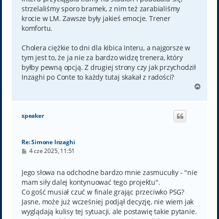
strzelaliśmy sporo bramek, z nim też zarabialiśmy
krocie w LM. Zawsze były jakieś emocje. Trener
komfortu.
Cholera ciężkie to dni dla kibica Interu, a najgorsze w
tym jest to, że ja nie za bardzo widzę trenera, który
byłby pewną opcją. Z drugiej strony czy jak przychodził
Inzaghi po Conte to każdy tutaj skakał z radości?
N
a
g
ó
speaker
r
ę
Re: Simone Inzaghi
P
4 cze 2025, 11:51
o
s
t
Jego słowa na odchodne bardzo mnie zasmucułiy - "nie
mam siły dalej kontynuować tego projektu".
Co gość musiał czuć w finale grając przeciwko PSG?
Jasne, może już wcześniej podjął decyzję, nie wiem jak
wyglądają kulisy tej sytuacji, ale postawię takie pytanie.