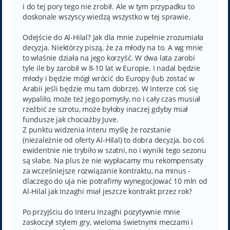
i do tej pory tego nie zrobił. Ale w tym przypadku to
doskonale wszyscy wiedzą wszystko w tej sprawie.
Odejście do Al-Hilal? Jak dla mnie zupełnie zrozumiała
decyzja. Niektórzy piszą, że za młody na to. A wg mnie
to właśnie działa na jego korzyść. W dwa lata zarobi
tyle ile by zarobił w 8-10 lat w Europie. I nadal będzie
młody i będzie mógł wrócić do Europy (lub zostać w
Arabii jeśli będzie mu tam dobrze). W Interze coś się
wypaliło, może też jego pomysły, no i cały czas musiał
rzeźbić ze szrotu, może byłoby inaczej gdyby miał
fundusze jak chociażby Juve.
Z punktu widzenia Interu myślę że rozstanie
(niezależnie od oferty Al-Hilal) to dobra decyzja, bo coś
ewidentnie nie trybiło w szatni, no i wyniki tego sezonu
są słabe. Na plus że nie wypłacamy mu rekompensaty
za wcześniejsze rozwiązanie kontraktu, na minus -
dlaczego do uja nie potrafimy wynegocjować 10 mln od
Al-Hilal jak Inzaghi miał jeszcze kontrakt przez rok?
Po przyjściu do Interu Inzaghi pozytywnie mnie
zaskoczył stylem gry, wieloma świetnymi meczami i