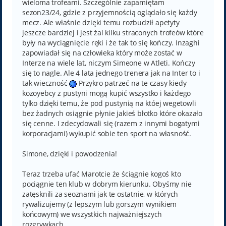
wieloma trofeami. Szczególnie zapamiętam
sezon23/24, gdzie z przyjemnością oglądało się każdy
mecz. Ale właśnie dzięki temu rozbudził apetyty
jeszcze bardziej i jest żal kilku straconych trofeów które
były na wyciągnięcie ręki i że tak to się kończy. Inzaghi
zapowiadał się na człowieka który może zostać w
Interze na wiele lat, niczym Simeone w Atleti. Kończy
się to nagle. Ale 4 lata jednego trenera jak na Inter to i
tak wieczność
Przykro patrzeć na te czasy kiedy
kozoyebcy z pustyni mogą kupić wszystko i każdego
tylko dzięki temu, że pod pustynią na któej wegetowli
bez żadnych osiągnie płynie jakieś błotko które okazało
się cenne. I zdecydowali się (razem z innymi bogatymi
korporacjami) wykupić sobie ten sport na własność.
Simone, dzięki i powodzenia!
Teraz trzeba ufać Marotcie że ściągnie kogoś kto
pociągnie ten klub w dobrym kierunku. Obyśmy nie
zatęsknili za seoznami jak te ostatnie, w których
rywalizujemy (z lepszym lub gorszym wynikiem
końcowym) we wszystkich najważniejszych
rozgrywkach.