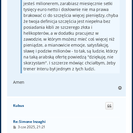
jesteś milionerem, zarabiasz miesięcznie setki
tysięcy euro netto i dosłownie nie ma prawa
brakować ci do szczęścia więcej pieniędzy, chyba
że twoja definicja szczęścia jest niepełna bez
posiadania kibli ze szczerego złota i
helikopterów, a w dodatku pracujesz w
zawodzie, w którym możesz mieć coś więcej niż
pieniądze, a mianowicie emocje, satysfakcję,
sławę i podziw milionów - to tak, są ludzie, którzy
na taką arabską ofertę powiedzą "dziękuję, nie
skorzystam". I szczerze mówiąc chciałbym, żeby
trener Interu był jednym z tych ludzi.
Amen
N
a
g
ó
Kubus
r
ę
Re: Simone Inzaghi
P
3 cze 2025, 21:21
o