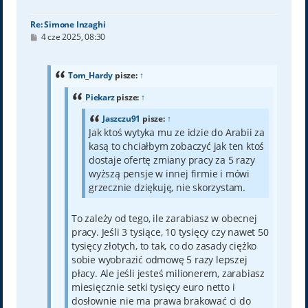
ę
Re: Simone Inzaghi
P
4 cze 2025, 08:30
o
s
t
Tom_Hardy
pisze:
↑
Piekarz
pisze:
↑
Jaszczu91
pisze:
↑
Jak ktoś wytyka mu ze idzie do Arabii za
kasą to chciałbym zobaczyć jak ten ktoś
dostaje ofertę zmiany pracy za 5 razy
wyższą pensje w innej firmie i mówi
grzecznie dziękuję, nie skorzystam.
To zależy od tego, ile zarabiasz w obecnej
pracy. Jeśli 3 tysiące, 10 tysięcy czy nawet 50
tysięcy złotych, to tak, co do zasady ciężko
sobie wyobrazić odmowę 5 razy lepszej
płacy. Ale jeśli jesteś milionerem, zarabiasz
miesięcznie setki tysięcy euro netto i
dosłownie nie ma prawa brakować ci do