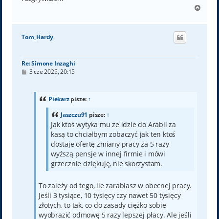
N
a
g
ó
Tom_Hardy
r
ę
Re: Simone Inzaghi
P
3 cze 2025, 20:15
o
s
t
Piekarz
pisze:
↑
Jaszczu91
pisze:
↑
Jak ktoś wytyka mu ze idzie do Arabii za
kasą to chciałbym zobaczyć jak ten ktoś
dostaje ofertę zmiany pracy za 5 razy
wyższą pensje w innej firmie i mówi
grzecznie dziękuję, nie skorzystam.
To zależy od tego, ile zarabiasz w obecnej pracy.
Jeśli 3 tysiące, 10 tysięcy czy nawet 50 tysięcy
złotych, to tak, co do zasady ciężko sobie
wyobrazić odmowę 5 razy lepszej płacy. Ale jeśli