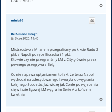
Grazie Mister
N
a
g
ó
miniu86
r
ę
Re: Simone Inzaghi
P
3 cze 2025, 19:46
o
s
t
Mistrzostwo z Milanem przegraliśmy po kiksie Radu 2
pkt, z Napoli po ręce Bissecka i 1 pkt.
Kto wie czy nie przegraliśmy LM z City głównie przez
pewnego przegrywa z Belgii.
Co nie napawa optymizmem to fakt, że teraz Napoli
wychodzi na zdecydowanego faworyta do wygrania
kolejnego Scudetto. Już widzę jak Conte po wyjebaniu
się w fazie ligowej LM wygra im Serie A z końcem
kwietnia.
N
a
g
ó