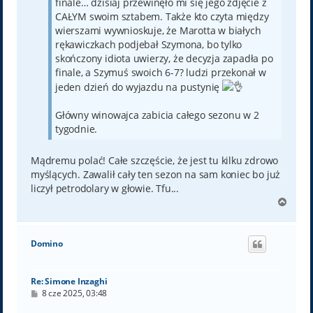
finale… dzisiaj przewinęło mi się jego zdjęcie z
CAŁYM swoim sztabem. Także kto czyta między
wierszami wywnioskuje, że Marotta w białych
rękawiczkach podjebał Szymona, bo tylko
skończony idiota uwierzy, że decyzja zapadła po
finale, a Szymuś swoich 6-7? ludzi przekonał w
jeden dzień do wyjazdu na pustynię
Główny winowajca zabicia całego sezonu w 2
tygodnie.
Mądremu polać! Całe szczęście, że jest tu kilku zdrowo
myślących. Zawalił cały ten sezon na sam koniec bo już
liczył petrodolary w głowie. Tfu...
N
a
g
ó
Domino
r
ę
Re: Simone Inzaghi
P
8 cze 2025, 03:48
o
s