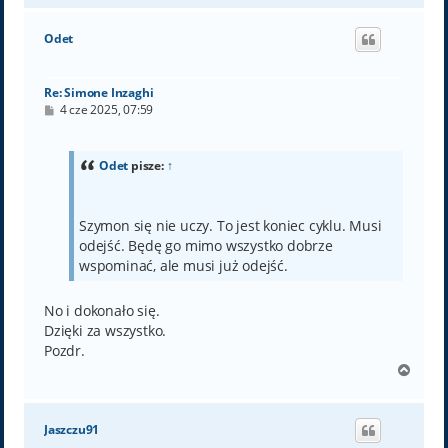
g
ó
Odet
r
ę
Re: Simone Inzaghi
P
4 cze 2025, 07:59
o
s
t
Odet
pisze:
↑
Szymon się nie uczy. To jest koniec cyklu. Musi
odejść. Będę go mimo wszystko dobrze
wspominać, ale musi już odejść.
No i dokonało się.
Dzięki za wszystko.
Pozdr.
N
a
g
ó
Jaszczu91
r