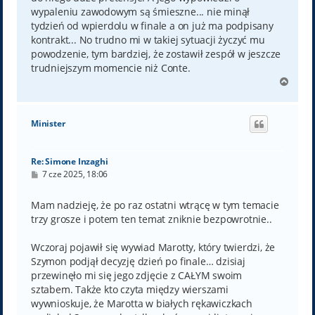
wypaleniu zawodowym są śmieszne... nie minął
tydzień od wpierdolu w finale a on już ma podpisany
kontrakt... No trudno mi w takiej sytuacji życzyć mu
powodzenie, tym bardziej, że zostawił zespół w jeszcze
trudniejszym momencie niż Conte.
N
a
g
ó
Minister
r
ę
Re: Simone Inzaghi
P
7 cze 2025, 18:06
o
s
t
Mam nadzieję, że po raz ostatni wtrącę w tym temacie
trzy grosze i potem ten temat zniknie bezpowrotnie..
Wczoraj pojawił się wywiad Marotty, który twierdzi, że
Szymon podjął decyzję dzień po finale… dzisiaj
przewinęło mi się jego zdjęcie z CAŁYM swoim
sztabem. Także kto czyta między wierszami
wywnioskuje, że Marotta w białych rękawiczkach