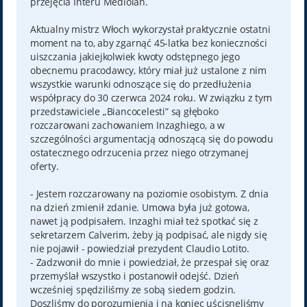
przejęcia Interu Mediolan.
Aktualny mistrz Włoch wykorzystał praktycznie ostatni
moment na to, aby zgarnąć 45-latka bez konieczności
uiszczania jakiejkolwiek kwoty odstępnego jego
obecnemu pracodawcy, który miał już ustalone z nim
wszystkie warunki odnoszące się do przedłużenia
współpracy do 30 czerwca 2024 roku. W związku z tym
przedstawiciele „Biancocelesti” są głęboko
rozczarowani zachowaniem Inzaghiego, a w
szczególności argumentacją odnoszącą się do powodu
ostatecznego odrzucenia przez niego otrzymanej
oferty.
- Jestem rozczarowany na poziomie osobistym. Z dnia
na dzień zmienił zdanie. Umowa była już gotowa,
nawet ją podpisałem. Inzaghi miał też spotkać się z
sekretarzem Calverim, żeby ją podpisać, ale nigdy się
nie pojawił - powiedział prezydent Claudio Lotito.
- Zadzwonił do mnie i powiedział, że przespał się oraz
przemyślał wszystko i postanowił odejść. Dzień
wcześniej spędziliśmy ze sobą siedem godzin.
Doszliśmy do porozumienia i na koniec uścisnęliśmy