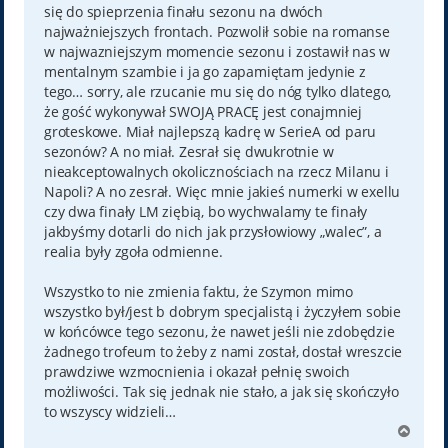
się do spieprzenia finału sezonu na dwóch
najważniejszych frontach. Pozwolił sobie na romanse
w najwazniejszym momencie sezonu i zostawił nas w
mentalnym szambie i ja go zapamiętam jedynie z
tego… sorry, ale rzucanie mu się do nóg tylko dlatego,
że gość wykonywał SWOJĄ PRACĘ jest conajmniej
groteskowe. Miał najlepszą kadrę w SerieA od paru
sezonów? A no miał. Zesrał się dwukrotnie w
nieakceptowalnych okolicznościach na rzecz Milanu i
Napoli? A no zesrał. Więc mnie jakieś numerki w exellu
czy dwa finały LM ziębią, bo wychwalamy te finały
jakbyśmy dotarli do nich jak przysłowiowy „walec”, a
realia były zgoła odmienne.
Wszystko to nie zmienia faktu, że Szymon mimo
wszystko był/jest b dobrym specjalistą i życzyłem sobie
w końcówce tego sezonu, że nawet jeśli nie zdobędzie
żadnego trofeum to żeby z nami został, dostał wreszcie
prawdziwe wzmocnienia i okazał pełnię swoich
możliwości. Tak się jednak nie stało, a jak się skończyło
to wszyscy widzieli…
N
a