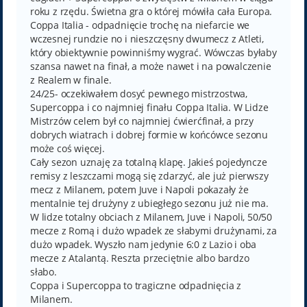
roku z rzędu. Świetna gra o której mówiła cała Europa.
Coppa Italia - odpadnięcie trochę na niefarcie we
wczesnej rundzie no i nieszczęsny dwumecz z Atleti,
który obiektywnie powinniśmy wygrać. Wówczas byłaby
szansa nawet na finał, a może nawet i na powalczenie
z Realem w finale.
24/25- oczekiwałem dosyć pewnego mistrzostwa,
Supercoppa i co najmniej finału Coppa Italia. W Lidze
Mistrzów celem był co najmniej ćwierćfinał, a przy
dobrych wiatrach i dobrej formie w końcówce sezonu
może coś więcej.
Cały sezon uznaję za totalną klapę. Jakieś pojedyncze
remisy z leszczami mogą się zdarzyć, ale już pierwszy
mecz z Milanem, potem Juve i Napoli pokazały że
mentalnie tej drużyny z ubiegłego sezonu już nie ma.
W lidze totalny obciach z Milanem, Juve i Napoli, 50/50
mecze z Romą i dużo wpadek ze słabymi drużynami, za
dużo wpadek. Wyszło nam jedynie 6:0 z Lazio i oba
mecze z Atalantą. Reszta przeciętnie albo bardzo
słabo.
Coppa i Supercoppa to tragiczne odpadnięcia z
Milanem.