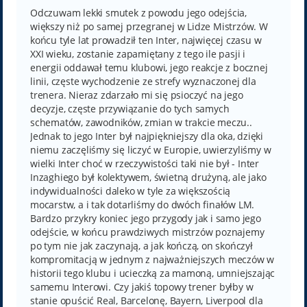
s
t
Odczuwam lekki smutek z powodu jego odejścia,
większy niż po samej przegranej w Lidze Mistrzów. W
końcu tyle lat prowadził ten Inter, najwięcej czasu w
XXI wieku, zostanie zapamiętany z tego ile pasji i
energii oddawał temu klubowi, jego reakcje z bocznej
linii, częste wychodzenie ze strefy wyznaczonej dla
trenera. Nieraz zdarzało mi się psioczyć na jego
decyzje, częste przywiązanie do tych samych
schematów, zawodników, zmian w trakcie meczu..
Jednak to jego Inter był najpiękniejszy dla oka, dzięki
niemu zaczęliśmy się liczyć w Europie, uwierzyliśmy w
wielki Inter choć w rzeczywistości taki nie był - Inter
Inzaghiego był kolektywem, świetną drużyną, ale jako
indywidualności daleko w tyle za większością
mocarstw, a i tak dotarliśmy do dwóch finałów LM.
Bardzo przykry koniec jego przygody jak i samo jego
odejście, w końcu prawdziwych mistrzów poznajemy
po tym nie jak zaczynają, a jak kończą, on skończył
kompromitacją w jednym z najważniejszych meczów w
historii tego klubu i ucieczką za mamoną, umniejszając
samemu Interowi. Czy jakiś topowy trener byłby w
stanie opuścić Real, Barcelonę, Bayern, Liverpool dla