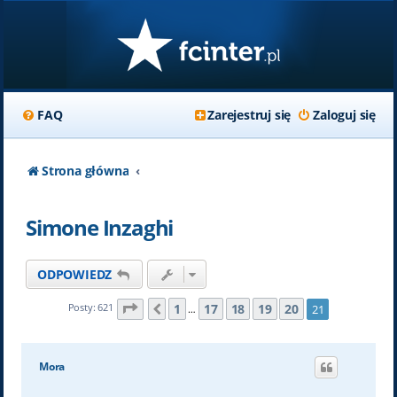
FAQ
Zarejestruj się
Zaloguj się
Strona główna
Simone Inzaghi
ODPOWIEDZ
Strona
21
z
21
1
17
18
19
20
Posty: 621
21
Poprzednia
…
Mora