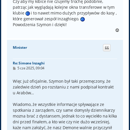
Czy aby my kibice nie czujemy trochę podobnie,
patrząc jak wyglądają kolejne okna transferowe w tym
klubie
i to nawet mimo dużych przypływów do kasy ,
które generował zespół Inzaghiego.
Powodzenia Szymon i dzięki!
N
a
g
ó
Minister
r
ę
Re: Simone Inzaghi
P
5 cze 2025, 09:04
o
s
t
Więc już oficjalnie, Szymon był taki przemęczony, że
zaledwie dzień po rozstaniu z nami podpisał kontrakt
u Arabów…
Wiadomo, że wszystkie informacje spływające ze
spotkania z zarządem, czy same domysły dziennikarzy
mozna brać z dystansem, jednak to co wyciekło na kilka
dni przed finałem, a kto wie czy nie dużo wcześniej,
każe nam założyć, że nasz Demone walnie przyczynił