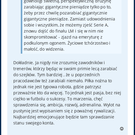
gównoligi świetną, perspektywiczną drużynę
zarabiając gigantyczne pieniądze tylko po to,
żeby przez chwilę pozarabiać gigantycznie
gigantyczne pieniądze. Zamiast udowodnienia
sobie i wszystkim, że możemy zjeść Serie A,
znowu dojść do finału LM i się w nim nie
skompromitować - zjazd na emeryturę z
podkulonym ogonem. Życiowe tchórzostwo i
małość, do widzenia.
Dokładnie. Ja nigdy nie zrozumię zawodników i
trenerów, którzy będąc w swoim primie lecą zarabiać
do szejków. Tym bardziej , że u poprzednich
pracodawców też zarabiali niemało. Piłka nożna to
jednak nie jest typowa robota, gdzie patrzysz
przeważnie kto da więcej. To jednak jest pasja, bez niej
ciężko w futbolu o sukcesy. To marzenia, chęć
sprawdzenia się, ambicja, rozwój, adrenalina. Wylot na
pustynię jest wypisaniem się z poważnej rywalizacji.
Najbardziej emocjonujące będzie tam sprawdzanie
stanu swojego konta.
N
a