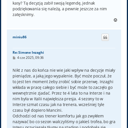
kasy? Tą decyzją zabił swoją legendę, jednak
podziękowania się należą, a pewnie jeszcze za nim
zatęsknimy.
N
a
g
ó
miniu86
r
ę
Re: Simone Inzaghi
P
4 cze 2025, 09:36
o
s
t
Nikt z nas do końca nie wie jaki wpływ na decyzje miały
pieniądze, a jaką jego wypalenie. Być może poczuł, że
to jest ten moment żeby zrobić sobie przerwę. Inzaghi
wkłada w pracę całego siebie i być może to zaczęło go
wewnętrznie zjadać. Przez te 4 lata to na Interze i na
nim była w Italii największa presja. 4 sezony to w
Interze szmat czasu jak na trenera, wcześniej tyle
czasu był dopiero Mancini.
Odchodzi od nas trener komfortu jak go zwykłem
nazywać bo co sezon walczyliśmy o jakieś trofea, bo gra
Interu przyciągała tłumy na stadion i podobała się,