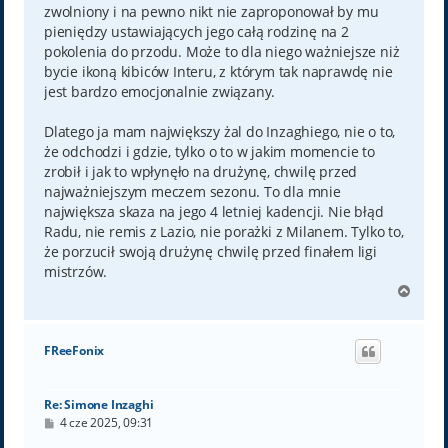
zwolniony i na pewno nikt nie zaproponował by mu
pieniędzy ustawiających jego całą rodzinę na 2
pokolenia do przodu. Może to dla niego ważniejsze niż
bycie ikoną kibiców Interu, z którym tak naprawdę nie
jest bardzo emocjonalnie związany.
Dlatego ja mam największy żal do Inzaghiego, nie o to,
że odchodzi i gdzie, tylko o to w jakim momencie to
zrobił i jak to wpłynęło na drużynę, chwilę przed
najważniejszym meczem sezonu. To dla mnie
największa skaza na jego 4 letniej kadencji. Nie błąd
Radu, nie remis z Lazio, nie porażki z Milanem. Tylko to,
że porzucił swoją drużynę chwilę przed finałem ligi
mistrzów.
N
a
g
ó
FReeFonix
r
ę
Re: Simone Inzaghi
P
4 cze 2025, 09:31
o