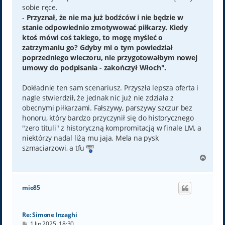
sobie ręce.
-
Przyznał, że nie ma już bodźców i nie będzie w
stanie odpowiednio zmotywować piłkarzy. Kiedy
ktoś mówi coś takiego, to mogę myśleć o
zatrzymaniu go? Gdyby mi o tym powiedział
poprzedniego wieczoru, nie przygotowałbym nowej
umowy do podpisania - zakończył Włoch".
Dokładnie ten sam scenariusz. Przyszła lepsza oferta i
nagle stwierdził, że jednak nic już nie zdziała z
obecnymi piłkarzami. Fałszywy, parszywy szczur bez
honoru, który bardzo przyczynił się do historycznego
"zero tituli" z historyczną kompromitacją w finale LM, a
niektórzy nadal liżą mu jaja. Mela na pysk
szmaciarzowi, a tfu
N
a
g
ó
mio85
r
ę
Re: Simone Inzaghi
P
1 lip 2025, 18:30