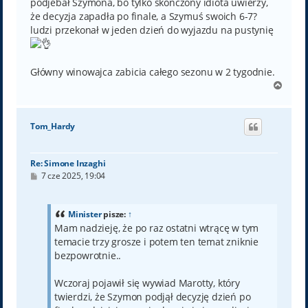
podjebał Szymona, bo tylko skończony idiota uwierzy,
że decyzja zapadła po finale, a Szymuś swoich 6-7?
ludzi przekonał w jeden dzień do wyjazdu na pustynię
Główny winowajca zabicia całego sezonu w 2 tygodnie.
N
a
g
ó
Tom_Hardy
r
ę
Re: Simone Inzaghi
P
7 cze 2025, 19:04
o
s
t
Minister
pisze:
↑
Mam nadzieję, że po raz ostatni wtrącę w tym
temacie trzy grosze i potem ten temat zniknie
bezpowrotnie..
Wczoraj pojawił się wywiad Marotty, który
twierdzi, że Szymon podjął decyzję dzień po