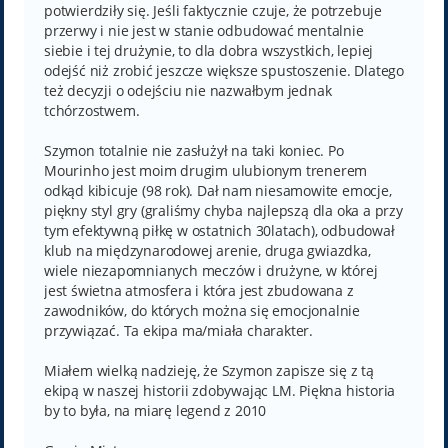
potwierdziły się. Jeśli faktycznie czuje, że potrzebuje
przerwy i nie jest w stanie odbudować mentalnie
siebie i tej drużynie, to dla dobra wszystkich, lepiej
odejść niż zrobić jeszcze większe spustoszenie. Dlatego
też decyzji o odejściu nie nazwałbym jednak
tchórzostwem.
Szymon totalnie nie zasłużył na taki koniec. Po
Mourinho jest moim drugim ulubionym trenerem
odkąd kibicuje (98 rok). Dał nam niesamowite emocje,
piękny styl gry (graliśmy chyba najlepszą dla oka a przy
tym efektywną piłkę w ostatnich 30latach), odbudował
klub na międzynarodowej arenie, druga gwiazdka,
wiele niezapomnianych meczów i drużyne, w której
jest świetna atmosfera i która jest zbudowana z
zawodników, do których można się emocjonalnie
przywiązać. Ta ekipa ma/miała charakter.
Miałem wielką nadzieję, że Szymon zapisze się z tą
ekipą w naszej historii zdobywając LM. Piękna historia
by to była, na miarę legend z 2010