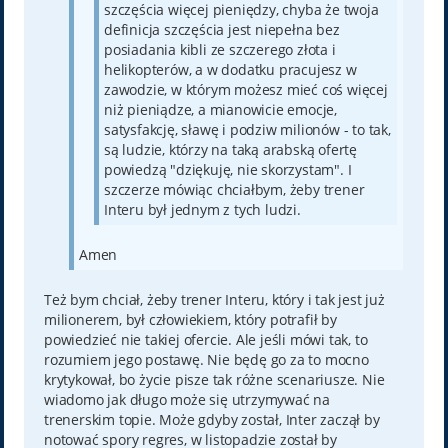
szczęścia więcej pieniędzy, chyba że twoja
definicja szczęścia jest niepełna bez
posiadania kibli ze szczerego złota i
helikopterów, a w dodatku pracujesz w
zawodzie, w którym możesz mieć coś więcej
niż pieniądze, a mianowicie emocje,
satysfakcję, sławę i podziw milionów - to tak,
są ludzie, którzy na taką arabską ofertę
powiedzą "dziękuję, nie skorzystam". I
szczerze mówiąc chciałbym, żeby trener
Interu był jednym z tych ludzi.
Amen
Też bym chciał, żeby trener Interu, który i tak jest już
milionerem, był człowiekiem, który potrafił by
powiedzieć nie takiej ofercie. Ale jeśli mówi tak, to
rozumiem jego postawę. Nie będę go za to mocno
krytykował, bo życie pisze tak różne scenariusze. Nie
wiadomo jak długo może się utrzymywać na
trenerskim topie. Może gdyby został, Inter zaczął by
notować spory regres, w listopadzie został by