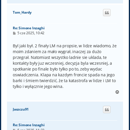
g
ó
Tom_Hardy
r
ę
Re: Simone Inzaghi
P
5 cze 2025, 10:42
o
s
t
Byl jaki był. 2 finały LM na propsie, w lidze wiadomo, że
moim zdaniem za mało wygrał, inaczej za dużo
przegrał. Natomiast wszystko ladnie sie uklada, te
kontakty były juz wczesniej, decyzja byla wczesniej, a
spotkanie po finale było tylko po to, zeby wydac
oswiadczenia. Klapa na kazdym froncie spada na jego
barki i śmiem twierdzić, że ta katastrofa w lidze i LM to
tylko i wyłącznie jego wina.
N
a
g
ó
Jaszczu91
r
ę
Re: Simone Inzaghi
P