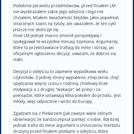
s
t
Podobnie jak wielu przedmówców, przed finałem LM
nie wyobrażałem sobie jego odejścia i tego nie
chciałem. Miałem świadomość błędów, jakie popełniał,
straconych szans na tytuły, ale uważałem, że ten cykl
jeszcze nie skończył się.
Finał LM jednak mocno zmienił perspektywę i
spotęgował te wszystkie minusy Szymona. Argumenty,
które tu przedstawiacie trafiają do mnie i dzisiaj, po
oficjalnym ogłoszeniu decyzji, uważam, że dobrze się
stało.
Decyzja o odejściu to zapewne wypadkowa wielu
czynników. Z jednej strony wypalenie, zmęczenie, chęć
spędzania więcej czasu z rodziną, chwilowy brak
motywacji a z drugiej "wakacje" od presji i za
pieniądze, które ustawiają kilka pokoleń do przodu. Jest
młody, więc odpocznie i wróci do Europy.
Zgadzam się z Piekarzem (jak zawsze wiele celnych
obserwacji), że bardzo zepsuł pamięć o sobie. Bardziej
jednak trafia do mnie argument o zniszczeniu mentalu
drużyny przed finałem plotkami o odejściu, które