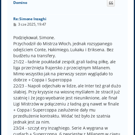
Domino
r
ę
Re: Simone Inzaghi
P
3 cze 2025, 19:47
o
s
t
Podziękował, Simone.
Przychodził do Mistrza Włoch, jednak rozsypanego
odejściem Conte, Hakimiego, Lukaku i Eriksena. Bez
budżetu na transfery.
21/22 - ładnie poukładał zespół, grali ładną piłkę, ale
liga przerżnięta frajersko z przeciętnym Milanem.
Mimo wszystko jak na pierwszy sezon wyglądało to
dobrze + Coppa i Supercoppa
22/23 - Napoli odjechało w lidze, ale Inter też grał dużo
słabiej. Przy kryzysie na wiosnę myślałem że stracił już
szatnię i że jego wyebanie jest nieuniknione, ale finał
Ligi Mistrzów w połączeniu z ładną grą nawet w finale
+ Coppa i Supercoppa zasłużenie dały mu
przedłużenie kontraktu. Widać też było że szatnia
jednak jest za nim.
23/24 - szczyt ery Inzaghiego. Serie A wygrana w
cuglach + Supercoppa. 6 zwycięstw z Milanem w ciągu