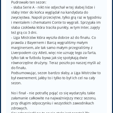
Pudrowało ten sezon:
- słaba Serie A - nikt nie odjechał w tej słabej lidze i
słaby Inter do końca wyglądał na kandydata do
zwycięstwa. Napoli przeciętne, tylko grą raz w tygodniu
i mentalem i chematami Conte to wygrali. Sprzyjała im
słaba czołówka która traciła punkty, w tym Inter, zajęty
też grą co 3 dni.
- Liga Mistrzów która wyszła dobrze aż do finału. Co
prawda z Bayernem i Barcą wygraliśmy małym
marginersem, ale tak samo małym przegraliśmy z
Liverpoolem czy Atleti, więc nie uznaję tego za farta,
tylko tak w futbolu bywa jak się spotykają dwie
równorzędne drużyny. Teraz poszło po naszej myśli aż
do finału.
Podsumowując, sezon bardzo słaby, a Liga Mistrzów to
był ewenement, jakby to i tylko to był ich cel na cały
sezon.
No i finał - nie potrafię pojąć co się wydarzyło, takie
załamanie całkowite na najważniejszy mecz sezonu,
przy długim odpoczynku i wszystkich zawodnikach
zdrowych.