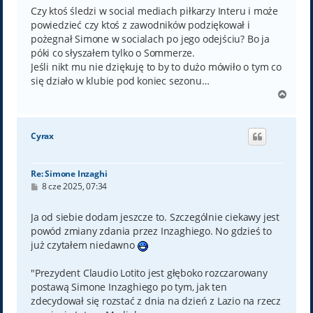
t
Czy ktoś śledzi w social mediach piłkarzy Interu i może
powiedzieć czy ktoś z zawodników podziękował i
pożegnał Simone w socialach po jego odejściu? Bo ja
póki co słyszałem tylko o Sommerze.
Jeśli nikt mu nie dziękuję to by to dużo mówiło o tym co
się działo w klubie pod koniec sezonu…
N
a
g
ó
Cyrax
r
ę
Re: Simone Inzaghi
P
8 cze 2025, 07:34
o
s
t
Ja od siebie dodam jeszcze to. Szczególnie ciekawy jest
powód zmiany zdania przez Inzaghiego. No gdzieś to
już czytałem niedawno
"Prezydent Claudio Lotito jest głęboko rozczarowany
postawą Simone Inzaghiego po tym, jak ten
zdecydował się rozstać z dnia na dzień z Lazio na rzecz