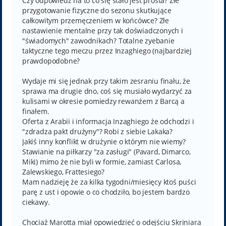
Czy odpowiedź na to co się stało jest prosta? Złe
przygotowanie fizyczne do sezonu skutkujące
całkowitym przemęczeniem w końcówce? Złe
nastawienie mentalne przy tak doświadczonych i
"świadomych" zawodnikach? Totalne zyebanie
taktyczne tego meczu przez Inzaghiego (najbardziej
prawdopodobne?
Wydaje mi się jednak przy takim zesraniu finału, że
sprawa ma drugie dno, coś się musiało wydarzyć za
kulisami w okresie pomiedzy rewanżem z Barcą a
finałem.
Oferta z Arabii i informacja Inzaghiego że odchodzi i
"zdradza pakt drużyny"? Robi z siebie Lakaka?
Jakiś inny konflikt w drużynie o którym nie wiemy?
Stawianie na piłkarzy "za zasługi" (Pavard, Dimarco,
Miki) mimo że nie byli w formie, zamiast Carlosa,
Zalewskiego, Frattesiego?
Mam nadzieję że za kilka tygodni/miesięcy ktoś puści
parę z ust i opowie o co chodziło, bo jestem bardzo
ciekawy.
Chociaż Marotta miał opowiedzieć o odejściu Skriniara