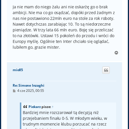
s
t
Ja nie mam do niego żalu ani nie oskarżę go o brak
ambicji. Nie ma co go osądzać, dopóki przed żadnym z
nas nie postawiono 22mln euro na stole za rok roboty.
Nawet dotychczas zarabiając 10. To są niedorzeczne
pieniądze. W trzy lata 66 mln euro. Boję się przeliczać
to na złotówki. Ustawi 15 pokoleń do przodu i wróci do
Europy myślę. Ogólnie ten Inter chciało się oglądać,
lubiłem go, grazie mister.
N
a
g
ó
mio85
r
ę
Re: Simone Inzaghi
P
4 cze 2025, 00:55
o
s
t
Piekarz
pisze:
↑
Bardziej mnie rozczarował tą decyzją niż
przejebaniem finału 0-5. W młodym wieku, w
trudnym momencie klubu porzucać na rzecz