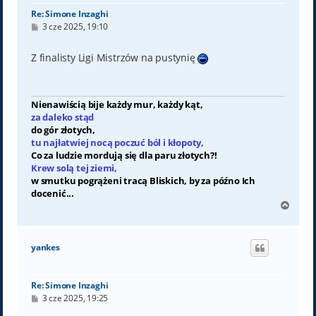
Re: Simone Inzaghi
P
3 cze 2025, 19:10
o
s
t
Z finalisty Ligi Mistrzów na pustynię
Nienawiścią bije każdy mur, każdy kąt,
za daleko stąd
do gór złotych,
tu najłatwiej nocą poczuć ból i kłopoty,
Co za ludzie mordują się dla paru złotych?!
Krew solą tej ziemi,
w smutku pogrążeni tracą Bliskich, by za późno Ich
docenić...
N
a
g
ó
yankes
r
ę
Re: Simone Inzaghi
P
3 cze 2025, 19:25
o