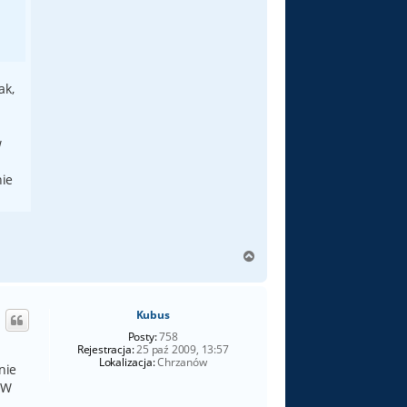
ak,
w
nie
N
a
g
ó
Kubus
r
ę
Posty:
758
Rejestracja:
25 paź 2009, 13:57
Lokalizacja:
Chrzanów
nie
 W