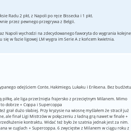
ie Radu 2 pkt, z Napoli po ręce Bissecka i 1 pkt.
ównie przez pewnego przegrywa z Belgii.
raz Napoli wychodzi na zdecydowanego faworyta do wygrania kolejn
u się w fazie ligowej LM wygra im Serie A z końcem kwietnia.
sypanego odejściem Conte, Hakimiego, Lukaku i Eriksena. Bez budżet
ną piłkę, ale liga przerżnięta frajersko z przeciętnym Milanem. Mimo
o to dobrze + Coppa i Supercoppa
 też grał dużo słabiej. Przy kryzysie na wiosnę myślałem że stracił już
ne, ale finał Ligi Mistrzów w połączeniu z ładną grą nawet w finale +
edłużenie kontraktu. Widać też było że szatnia jednak jest za nim.
ygrana w cuglach + Supercoppa. 6 zwycięstw z Milanem w ciągu roku z