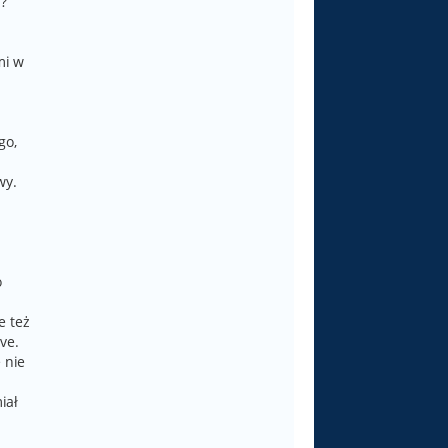
?
mi w
go,
wy.
o
e też
ve.
 nie
iał