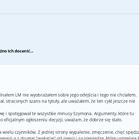
źno Ich docenić...
nałem LM nie wyobrażałem sobie jego odejścia i tego nie chciałem.
, straconych szans na tytuły, ale uważałem, że ten cykl jeszcze nie
wę i spotęgował te wszystkie minusy Szymona. Argumenty, które tu
po oficjalnym ogłoszeniu decyzji, uważam, że dobrze się stało.
 wielu czynników. Z jednej strony wypalenie, zmęczenie, chęć spędz
wacji a z drugiej "wakacje" od presji i za pieniądze, które ustawiają k