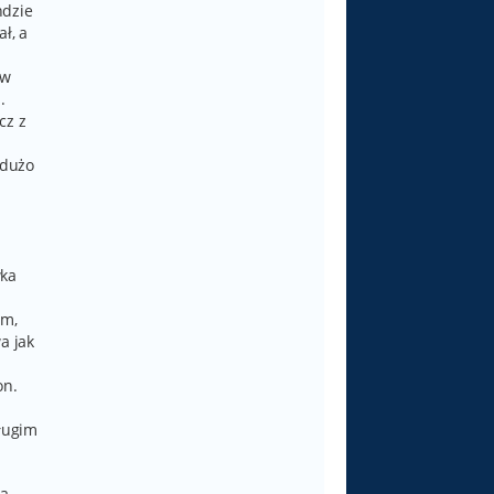
ndzie
ł, a
ów
.
cz z
 dużo
.
wka
em,
a jak
on.
długim