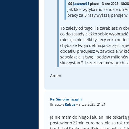
Jaszczu91
pisze:
↑
3 cze 2025, 18:28
Jak ktoś wytyka mu ze idzie do Ar
pracy za 5 razy wyższą pensje w 
To zależy od tego, ile zarabiasz w obec
co do zasady ciężko sobie wyobrazić 
miesięcznie setki tysięcy euro netto
chyba że twoja definicja szczęścia je
dodatku pracujesz w zawodzie, w któ
satysfakcję, sławę i podziw milionów 
skorzystam". I szczerze mówiąc chcia
Amen
Re: Simone Inzaghi
P
autor:
Kubus
»
3 cze 2025, 21:21
o
s
t
Ja nie mam do niego żalu ani nie oskarżę 
postawiono 22mln euro na stole za rok ro
trzy lata 66 mln euro. Boję się przeliczać