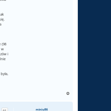
nak
ię.
a
 (98
ę w
zów i
lnie
 była,
N
a
g
ó
miniu86
r