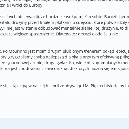
znie i wróci do Europy.
 celnych obserwacji), że bardzo zepsuł pamięć o sobie. Bardziej jed
talu drużyny przed finałem plotkami o odejściu, które potwierdziły s
wy i nie jest w stanie odbudować mentalnie siebie i tej drużynie, to dl
 jeszcze większe spustoszenie. Dlatego też decyzji o odejściu nie
iec. Po Mourinho jest moim drugim ulubionym trenerem odkąd kibicuje
styl gry (graliśmy chyba najlepszą dla oka a przy tym efektywną piłk
międzynarodowej arenie, druga gwiazdka, wiele niezapomnianych mec
 i która jest zbudowana z zawodników, do których można się emocjona
się z tą ekipą w naszej historii zdobywając LM. Piękna historia by to