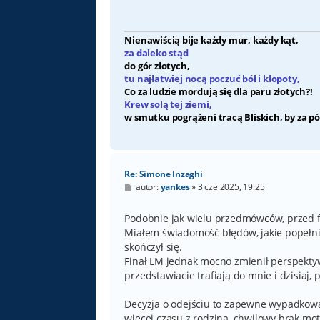
Nienawiścią bije każdy mur, każdy kąt,
za daleko stąd
do gór złotych,
tu najłatwiej nocą poczuć ból i kłopoty,
Co za ludzie mordują się dla paru złotych?!
Krew solą tej ziemi,
w smutku pogrążeni tracą Bliskich, by za pó
Re: Simone Inzaghi
P
autor:
yankes
»
3 cze 2025, 19:25
o
s
t
Podobnie jak wielu przedmówców, przed fi
Miałem świadomość błędów, jakie popełniał
skończył się.
Finał LM jednak mocno zmienił perspekty
przedstawiacie trafiają do mnie i dzisiaj, 
Decyzja o odejściu to zapewne wypadkowa
więcej czasu z rodziną, chwilowy brak moty