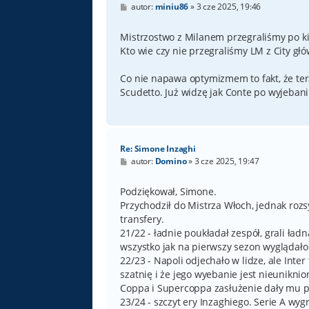
P
autor:
miniu86
»
3 cze 2025, 19:46
o
s
t
Mistrzostwo z Milanem przegraliśmy po kiks
Kto wie czy nie przegraliśmy LM z City gł
Co nie napawa optymizmem to fakt, że te
Scudetto. Już widzę jak Conte po wyjebani
Re: Simone Inzaghi
P
autor:
Domino
»
3 cze 2025, 19:47
o
s
t
Podziękował, Simone.
Przychodził do Mistrza Włoch, jednak roz
transfery.
21/22 - ładnie poukładał zespół, grali ład
wszystko jak na pierwszy sezon wyglądał
22/23 - Napoli odjechało w lidze, ale Inter
szatnię i że jego wyebanie jest nieuniknio
Coppa i Supercoppa zasłużenie dały mu prz
23/24 - szczyt ery Inzaghiego. Serie A w