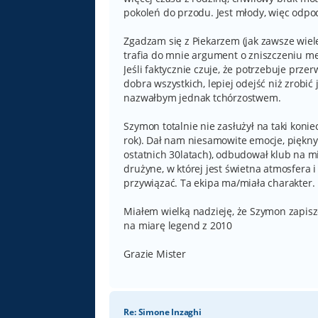
pokoleń do przodu. Jest młody, więc odpoc
Zgadzam się z Piekarzem (jak zawsze wiele
trafia do mnie argument o zniszczeniu men
Jeśli faktycznie czuje, że potrzebuje przer
dobra wszystkich, lepiej odejść niż zrobić
nazwałbym jednak tchórzostwem.
Szymon totalnie nie zasłużył na taki kon
rok). Dał nam niesamowite emocje, piękny 
ostatnich 30latach), odbudował klub na 
drużyne, w której jest świetna atmosfera
przywiązać. Ta ekipa ma/miała charakter.
Miałem wielką nadzieję, że Szymon zapisze 
na miarę legend z 2010
Grazie Mister
Re: Simone Inzaghi