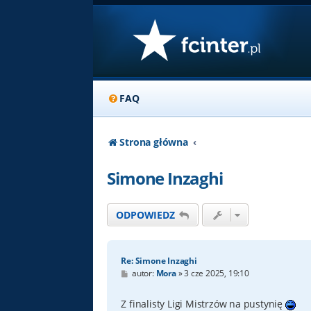
FAQ
Strona główna
Simone Inzaghi
ODPOWIEDZ
Re: Simone Inzaghi
P
autor:
Mora
»
3 cze 2025, 19:10
o
s
t
Z finalisty Ligi Mistrzów na pustynię