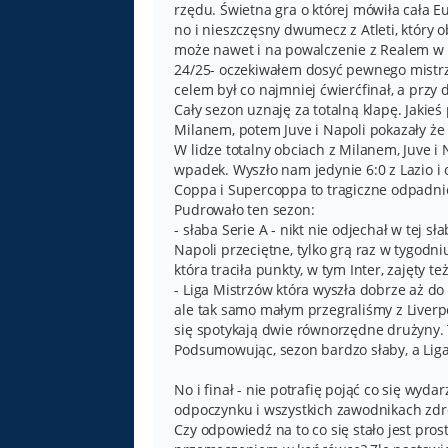
rzędu. Świetna gra o której mówiła cała E
no i nieszczęsny dwumecz z Atleti, który
może nawet i na powalczenie z Realem w f
24/25- oczekiwałem dosyć pewnego mistrzo
celem był co najmniej ćwierćfinał, a przy
Cały sezon uznaję za totalną klapę. Jakie
Milanem, potem Juve i Napoli pokazały że
W lidze totalny obciach z Milanem, Juve 
wpadek. Wyszło nam jedynie 6:0 z Lazio i 
Coppa i Supercoppa to tragiczne odpadni
Pudrowało ten sezon:
- słaba Serie A - nikt nie odjechał w tej s
Napoli przeciętne, tylko grą raz w tygodn
która traciła punkty, w tym Inter, zajęty też
- Liga Mistrzów która wyszła dobrze aż d
ale tak samo małym przegraliśmy z Liverpoo
się spotykają dwie równorzędne drużyny. T
Podsumowując, sezon bardzo słaby, a Liga M
No i finał - nie potrafię pojąć co się wyd
odpoczynku i wszystkich zawodnikach zd
Czy odpowiedź na to co się stało jest pro