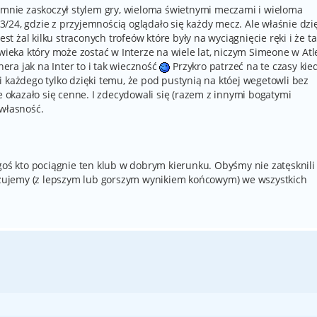
e mnie zaskoczył stylem gry, wieloma świetnymi meczami i wieloma
/24, gdzie z przyjemnością oglądało się każdy mecz. Ale właśnie dzi
est żal kilku straconych trofeów które były na wyciągnięcie ręki i że ta
wieka który może zostać w Interze na wiele lat, niczym Simeone w Atle
nera jak na Inter to i tak wieczność
Przykro patrzeć na te czasy kie
 każdego tylko dzięki temu, że pod pustynią na któej wegetowli bez
re okazało się cenne. I zdecydowali się (razem z innymi bogatymi
 własność.
goś kto pociągnie ten klub w dobrym kierunku. Obyśmy nie zatęsknili
lizujemy (z lepszym lub gorszym wynikiem końcowym) we wszystkich