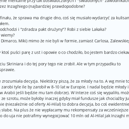
nie mentalne przy tak doświadczonych i "świadomych" zawodnikach
rzez Inzaghiego (najbardziej prawdopodobne?
finału, że sprawa ma drugie dno, coś się musiało wydarzyć za kulisa
ałem.
 odchodzi i "zdradza pakt drużyny"? Robi z siebie Lakaka?
e wiemy?
, Dimarco, Miki) mimo że nie byli w formie, zamiast Carlosa, Zalewskie
 ktoś puści parę z ust i opowie o co chodziło, bo jestem bardzo cieka
u Skriniara i do tej pory tego nie zrobił. Ale w tym przypadku to
sprawie.
e zrozumiała decyzja. Niektórzy piszą, że za młody na to. A wg mnie t
zarobi tyle ile by zarobił w 8-10 lat w Europie. I nadal będzie młody i
w Arabii jeśli będzie mu tam dobrze). W Interze coś się wypaliło, moż
ć ze szrotu, może byłoby inaczej gdyby miał fundusze jak chociażby Ju
e (niezależnie od oferty Al-Hilal) to dobra decyzja, bo coś ewidentnie
 są słabe. Na plus że nie wypłacamy mu rekompensaty za wcześniejsze
o do uja nie potrafimy wynegocjować 10 mln od Al-Hilal jak Inzaghi m