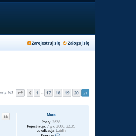
Zarejestruj się
Zaloguj się
Strona
21
z
21
1
17
18
19
20
osty: 621
21
Poprzednia
…
Mora
Posty:
2638
Rejestracja:
7 gru 2006, 22:35
Lokalizacja:
Lublin
S
Kontakt: