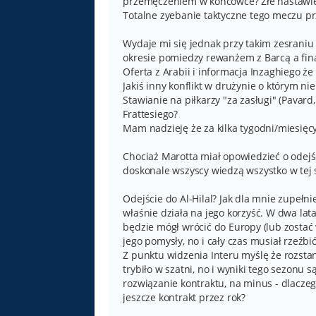
przemęczeniem w końcówce? Złe nastawie
Totalne zyebanie taktyczne tego meczu p
Wydaje mi się jednak przy takim zesraniu 
okresie pomiedzy rewanżem z Barcą a fin
Oferta z Arabii i informacja Inzaghiego że
Jakiś inny konflikt w drużynie o którym ni
Stawianie na piłkarzy "za zasługi" (Pavard
Frattesiego?
Mam nadzieję że za kilka tygodni/miesięcy
Chociaż Marotta miał opowiedzieć o odejści
doskonale wszyscy wiedzą wszystko w tej 
Odejście do Al-Hilal? Jak dla mnie zupełni
właśnie działa na jego korzyść. W dwa lata 
będzie mógł wrócić do Europy (lub zostać 
jego pomysły, no i cały czas musiał rzeźbi
Z punktu widzenia Interu myślę że rozstani
trybiło w szatni, no i wyniki tego sezonu
rozwiązanie kontraktu, na minus - dlaczeg
jeszcze kontrakt przez rok?