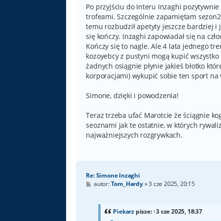
Po przyjściu do Interu Inzaghi pozytywni
trofeami. Szczególnie zapamiętam sezon23
temu rozbudził apetyty jeszcze bardziej i j
się kończy. Inzaghi zapowiadał się na czło
Kończy się to nagle. Ale 4 lata jednego tre
kozoyebcy z pustyni mogą kupić wszystko i
żadnych osiągnie płynie jakieś błotko któ
korporacjami) wykupić sobie ten sport na
Simone, dzięki i powodzenia!
Teraz trzeba ufać Marotcie że ściągnie ko
seoznami jak te ostatnie, w których rywa
najważniejszych rozgrywkach.
Re: Simone Inzaghi
P
autor:
Tom_Hardy
»
3 cze 2025, 20:15
o
s
t
Piekarz
pisze:
↑
3 cze 2025, 18:37