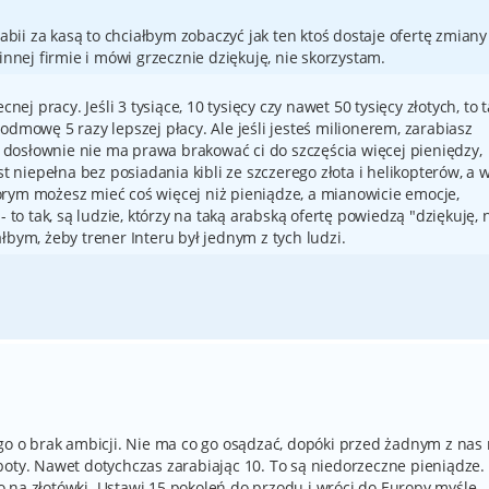
abii za kasą to chciałbym zobaczyć jak ten ktoś dostaje ofertę zmiany
innej firmie i mówi grzecznie dziękuję, nie skorzystam.
nej pracy. Jeśli 3 tysiące, 10 tysięcy czy nawet 50 tysięcy złotych, to t
odmowę 5 razy lepszej płacy. Ale jeśli jesteś milionerem, zarabiasz
 i dosłownie nie ma prawa brakować ci do szczęścia więcej pieniędzy,
st niepełna bez posiadania kibli ze szczerego złota i helikopterów, a 
rym możesz mieć coś więcej niż pieniądze, a mianowicie emocje,
- to tak, są ludzie, którzy na taką arabską ofertę powiedzą "dziękuję, 
łbym, żeby trener Interu był jednym z tych ludzi.
go o brak ambicji. Nie ma co go osądzać, dopóki przed żadnym z nas 
boty. Nawet dotychczas zarabiając 10. To są niedorzeczne pieniądze.
 to na złotówki. Ustawi 15 pokoleń do przodu i wróci do Europy myślę.