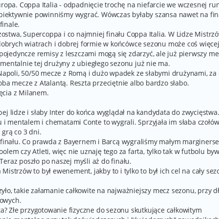
uropa. Coppa Italia - odpadnięcie trochę na niefarcie we wczesnej ru
 obiektywnie powinniśmy wygrać. Wówczas byłaby szansa nawet na fina
inale.
stwa, Supercoppa i co najmniej finału Coppa Italia. W Lidze Mistrz
 dobrych wiatrach i dobrej formie w końcówce sezonu może coś więcej
ś pojedyncze remisy z leszczami mogą się zdarzyć, ale już pierwszy me
 mentalnie tej drużyny z ubiegłego sezonu już nie ma.
i Napoli, 50/50 mecze z Romą i dużo wpadek ze słabymi drużynami, za
oba mecze z Atalantą. Reszta przeciętnie albo bardzo słabo.
ęcia z Milanem.
łabej lidze i słaby Inter do końca wyglądał na kandydata do zwycięstwa
iu i mentalem i chematami Conte to wygrali. Sprzyjała im słaba czołó
 grą co 3 dni.
o finału. Co prawda z Bayernem i Barcą wygraliśmy małym marginers
lem czy Atleti, więc nie uznaję tego za farta, tylko tak w futbolu byw
eraz poszło po naszej myśli aż do finału.
istrzów to był ewenement, jakby to i tylko to był ich cel na cały sez
arzyło, takie załamanie całkowite na najważniejszy mecz sezonu, przy 
rowych.
sta? Złe przygotowanie fizyczne do sezonu skutkujące całkowitym