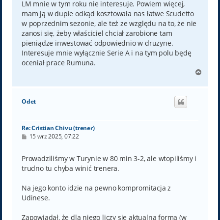
LM mnie w tym roku nie interesuje. Powiem więcej,
mam ją w dupie odkąd kosztowała nas łatwe Scudetto
w poprzednim sezonie, ale też ze względu na to, że nie
zanosi się, żeby właściciel chciał zarobione tam
pieniądze inwestować odpowiednio w druzyne.
Interesuje mnie wyłącznie Serie A i na tym polu będę
oceniał prace Rumuna.
N
a
g
ó
Odet
r
ę
Re: Cristian Chivu (trener)
P
15 wrz 2025, 07:22
o
s
t
Prowadziliśmy w Turynie w 80 min 3-2, ale wtopiliśmy i
trudno tu chyba winić trenera.
Na jego konto idzie na pewno kompromitacja z
Udinese.
Zapowiadał, że dla niego liczy się aktualna forma (w