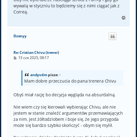
wywalą w styczniu to będziemy się z nimi ciągać jak z
Correą.
N
a
g
ó
Dzonyy
r
ę
Re: Cristian Chivu (trener)
P
13 cze 2025, 08:17
o
s
t
andyvdm
pisze:
↑
Mam dobre przeczucia do pana trenera Chivu
Obyś miał rację bo decyzja wygląda na absurdalną.
Nie wiem czy się kierowali wybierając Chivu, ale nie
jestem w stanie znaleźć argumentów przemawiających
za nim. Jest żółtodziobem i boje się, że jego przygoda
może się bardzo szybko skończyć - obym się mylił.