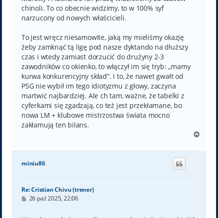
chinoli. To co obecnie widzimy, to w 100% syf
narzucony od nowych właścicieli.
To jest wręcz niesamowite, jaką my mieliśmy okazję
żeby zamknąć tą ligę pod nasze dyktando na dłuższy
czas i wtedy zamiast dorzucić do drużyny 2-3
zawodników co okienko, to włączył im się tryb: „mamy
kurwa konkurencyjny skład”. I to, że nawet gwałt od
PSG nie wybił im tego idiotyzmu z głowy, zaczyna
martwić najbardziej. Ale ch tam, ważne, że tabelki z
cyferkami się zgadzają, co też jest przekłamane, bo
nowa LM + klubowe mistrzostwa świata mocno
zakłamują ten bilans.
N
a
g
ó
miniu86
r
ę
Re: Cristian Chivu (trener)
P
26 paź 2025, 22:06
o
s