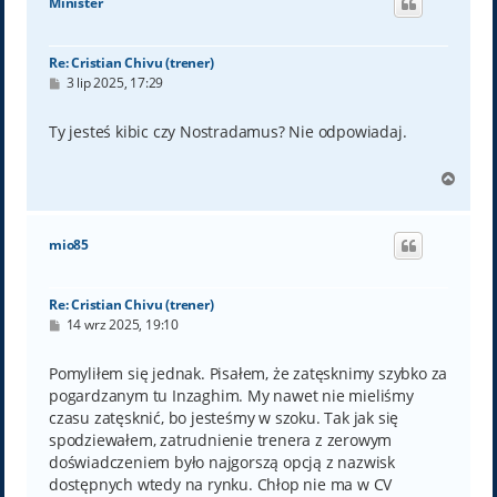
Minister
r
ę
Re: Cristian Chivu (trener)
P
3 lip 2025, 17:29
o
s
t
Ty jesteś kibic czy Nostradamus? Nie odpowiadaj.
N
a
g
ó
mio85
r
ę
Re: Cristian Chivu (trener)
P
14 wrz 2025, 19:10
o
s
t
Pomyliłem się jednak. Pisałem, że zatęsknimy szybko za
pogardzanym tu Inzaghim. My nawet nie mieliśmy
czasu zatęsknić, bo jesteśmy w szoku. Tak jak się
spodziewałem, zatrudnienie trenera z zerowym
doświadczeniem było najgorszą opcją z nazwisk
dostępnych wtedy na rynku. Chłop nie ma w CV