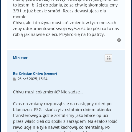
to jest mi bliżej do zdania, że za chwilę skompletujemy
3/3 i to już będzie smród. Rzecz dewastująca dla
morale.
Chivu, ale i drużyna musi coś zmienić w tych meczach
żeby udokumentować swoją wyższość bo póki co to nas
robią jak naiwne dzieci. Przykro się na to patrzy.
N
a
g
ó
Minister
r
ę
Re: Cristian Chivu (trener)
P
26 paź 2025, 15:24
o
s
t
Chivu musi coś zmienić? Nie sądzę…
Czas na zmiany rozpoczął się na następny dzień po
blamażu z PSG i skończył z ostatnim dniem okienka
transferowego, gdzie zostaliśmy jako kibice opluci
przez właścicieli do spółki z zarządem. Należało zrobić
rewolucję nie tyle nawet kadrową, co mentalną. Po