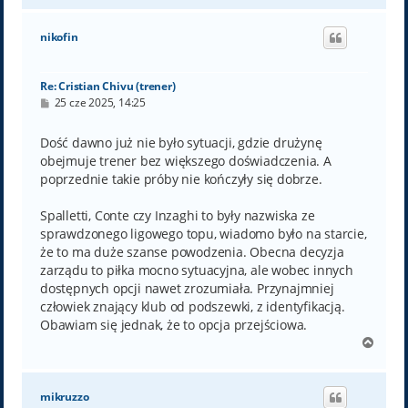
g
ó
nikofin
r
ę
Re: Cristian Chivu (trener)
P
25 cze 2025, 14:25
o
s
t
Dość dawno już nie było sytuacji, gdzie drużynę
obejmuje trener bez większego doświadczenia. A
poprzednie takie próby nie kończyły się dobrze.
Spalletti, Conte czy Inzaghi to były nazwiska ze
sprawdzonego ligowego topu, wiadomo było na starcie,
że to ma duże szanse powodzenia. Obecna decyzja
zarządu to piłka mocno sytuacyjna, ale wobec innych
dostępnych opcji nawet zrozumiała. Przynajmniej
człowiek znający klub od podszewki, z identyfikacją.
Obawiam się jednak, że to opcja przejściowa.
N
a
g
ó
mikruzzo
r