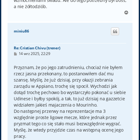
wzmocnieniami składu. Ale do tego potrzebny był boss,
a nie żółtodziób.
N
a
g
ó
miniu86
r
ę
Re: Cristian Chivu (trener)
P
14 wrz 2025, 22:29
o
s
t
Przyznam, że po jego zatrudnieniu, chociaż nie byłem
rzecz jasna przekonany, to postanowiłem dać mu
szansę. Myślę, że już dzisiaj, przy okazji zebrania
zarządu w Appiano, trochę się spocił. Wychodzi jak
dotąd trochę pechowo bo wystarczyło pokonać u siebie
Udinese i byłby spokój, a tak, to już dzisiaj na gazzetcie
widziałem jakieś majaczenia o Mourinho.
Do następnej przerwy na reprezentacje ma 3
względnie proste ligowe mecze, które jednak przez
pryzmat tego co się stało musi bezwzględnie wygrać.
Myślę, że wtedy przyjdzie czas na wstępną ocenę jego
pracy.