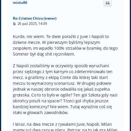
miniu86
r
ę
Re: Cristian Chivu (trener)
P
26 paź 2025, 14:39
o
s
t
Kurde, nie wiem. Te dwie porażki z Juve i Napoli to
dziwne mecze. W pierwszym byliśmy lepszym
zespołem, im wpadło 100% strzałów w bramkę, do tego
Sommer był dog shit ręcznikiem.
Z Napoli zostaliśmy w oczywisty sposób wyruchani
przez sędziego z tym karnym co zdeterminowało ten
mecz, a graliśmy z ekipą Conte dla której taki start
meczu to wymarzony scenariusz. W drugiej połowie
jednak w naszej obronie odwaliła się jakaś zupełna
groteska. Co to to było w ogóle? Ten gol Szkota gdy nasi
obrońcy poszli na spacer? Trzeci gol chyba jeszcze
bardziej komiczny? Nie wiem. Tutaj wyraźnie coś się
stało w głowach zawodników.
I teraz, na dwa mecze z rywalami Juve, Napoli, Milan
mamy już dwa razy w plecy. Patrząc na to jak gra Milan