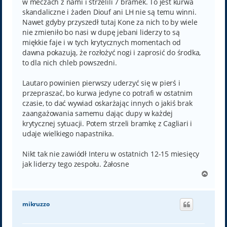
w meczach z nami i strzelili 7 bramek. To jest kurwa
skandaliczne i żaden Diouf ani LH nie są temu winni.
Nawet gdyby przyszedł tutaj Kone za nich to by wiele
nie zmieniło bo nasi w dupę jebani liderzy to są
miękkie faje i w tych krytycznych momentach od
dawna pokazują, że rozłożyć nogi i zaprosić do środka,
to dla nich chleb powszedni.
Lautaro powinien pierwszy uderzyć się w pierś i
przepraszać, bo kurwa jedyne co potrafi w ostatnim
czasie, to dać wywiad oskarżając innych o jakiś brak
zaangażowania samemu dając dupy w każdej
krytycznej sytuacji. Potem strzeli bramkę z Cagliari i
udaje wielkiego napastnika.
Nikt tak nie zawiódł Interu w ostatnich 12-15 miesięcy
jak liderzy tego zespołu. Żałosne
N
a
g
ó
mikruzzo
r
ę