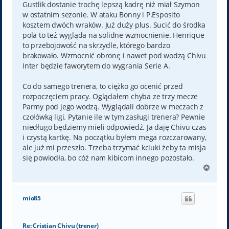
Gustlik dostanie trochę lepszą kadrę niż miał Szymon
w ostatnim sezonie. W ataku Bonny i P.Esposito
kosztem dwóch wraków. Już duży plus. Sucić do środka
pola to też wygląda na solidne wzmocnienie. Henrique
to przebojowość na skrzydle, którego bardzo
brakowało. Wzmocnić obronę i nawet pod wodzą Chivu
Inter będzie faworytem do wygrania Serie A.
Co do samego trenera, to ciężko go ocenić przed
rozpoczęciem pracy. Oglądałem chyba ze trzy mecze
Parmy pod jego wodzą. Wyglądali dobrze w meczach z
czołówką ligi. Pytanie ile w tym zasługi trenera? Pewnie
niedługo będziemy mieli odpowiedź. Ja daję Chivu czas
i czystą kartkę. Na początku byłem mega rozczarowany,
ale już mi przeszło. Trzeba trzymać kciuki żeby ta misja
się powiodła, bo cóż nam kibicom innego pozostało.
N
a
g
ó
mio85
r
ę
Re: Cristian Chivu (trener)