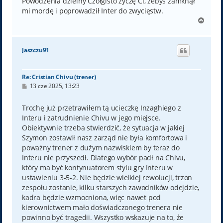
Powodzenia dzielny Czołgisto życzę Ci, żebyś zamknął
mi mordę i poprowadził Inter do zwycięstw.
N
a
g
ó
Jaszczu91
r
ę
Re: Cristian Chivu (trener)
P
13 cze 2025, 13:23
o
s
t
Trochę już przetrawiłem tą ucieczkę Inzaghiego z
Interu i zatrudnienie Chivu w jego miejsce.
Obiektywnie trzeba stwierdzić, że sytuacja w jakiej
Szymon zostawił nasz zarząd nie była komfortowa i
poważny trener z dużym nazwiskiem by teraz do
Interu nie przyszedł. Dlatego wybór padł na Chivu,
który ma być kontynuatorem stylu gry Interu w
ustawieniu 3-5-2. Nie będzie wielkiej rewolucji, trzon
zespołu zostanie, kilku starszych zawodników odejdzie,
kadra będzie wzmocniona, więc nawet pod
kierownictwem mało doświadczonego trenera nie
powinno być tragedii. Wszystko wskazuje na to, że