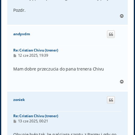
Pozdr.
N
a
g
ó
andyvdm
r
ę
Re: Cristian Chivu (trener)
P
12 cze 2025, 19:39
o
s
t
Mam dobre przeczucia do pana trenera Chivu
N
a
g
ó
zoniek
r
ę
Re: Cristian Chivu (trener)
P
13 cze 2025, 00:21
o
s
t
Oby nie było tak, że naściąga szrotu z Parmy i gdy go