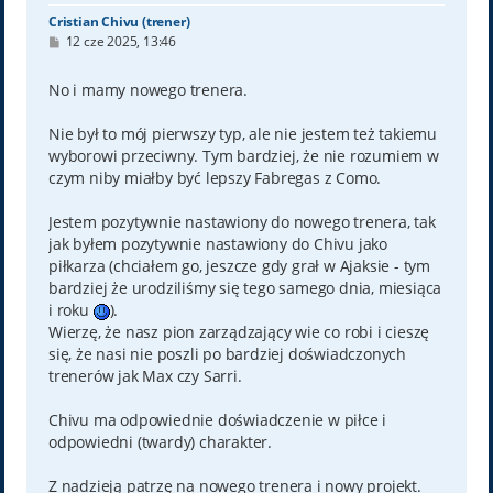
Cristian Chivu (trener)
P
12 cze 2025, 13:46
o
s
t
No i mamy nowego trenera.
Nie był to mój pierwszy typ, ale nie jestem też takiemu
wyborowi przeciwny. Tym bardziej, że nie rozumiem w
czym niby miałby być lepszy Fabregas z Como.
Jestem pozytywnie nastawiony do nowego trenera, tak
jak byłem pozytywnie nastawiony do Chivu jako
piłkarza (chciałem go, jeszcze gdy grał w Ajaksie - tym
bardziej że urodziliśmy się tego samego dnia, miesiąca
i roku
).
Wierzę, że nasz pion zarządzający wie co robi i cieszę
się, że nasi nie poszli po bardziej doświadczonych
trenerów jak Max czy Sarri.
Chivu ma odpowiednie doświadczenie w piłce i
odpowiedni (twardy) charakter.
Z nadzieją patrzę na nowego trenera i nowy projekt.