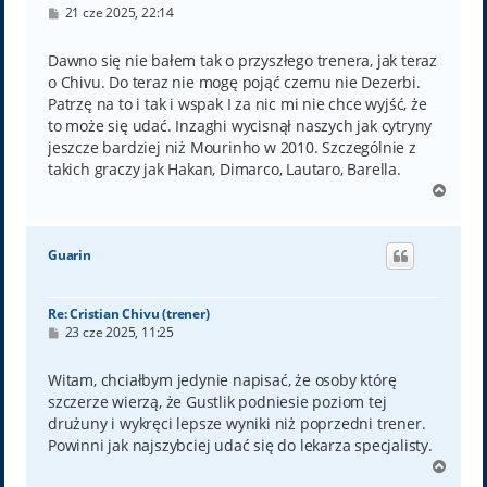
P
21 cze 2025, 22:14
o
s
t
Dawno się nie bałem tak o przyszłego trenera, jak teraz
o Chivu. Do teraz nie mogę pojąć czemu nie Dezerbi.
Patrzę na to i tak i wspak I za nic mi nie chce wyjść, że
to może się udać. Inzaghi wycisnął naszych jak cytryny
jeszcze bardziej niż Mourinho w 2010. Szczególnie z
takich graczy jak Hakan, Dimarco, Lautaro, Barella.
N
a
g
ó
Guarin
r
ę
Re: Cristian Chivu (trener)
P
23 cze 2025, 11:25
o
s
t
Witam, chciałbym jedynie napisać, że osoby którę
szczerze wierzą, że Gustlik podniesie poziom tej
drużuny i wykręci lepsze wyniki niż poprzedni trener.
Powinni jak najszybciej udać się do lekarza specjalisty.
N
a