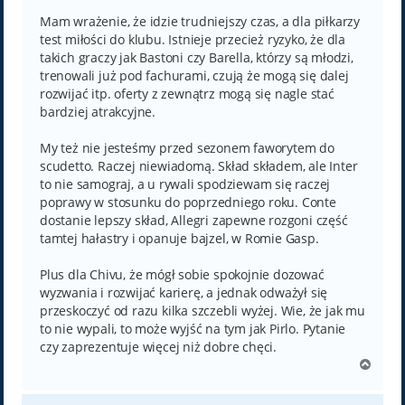
s
t
Mam wrażenie, że idzie trudniejszy czas, a dla piłkarzy
test miłości do klubu. Istnieje przecież ryzyko, że dla
takich graczy jak Bastoni czy Barella, którzy są młodzi,
trenowali już pod fachurami, czują że mogą się dalej
rozwijać itp. oferty z zewnątrz mogą się nagle stać
bardziej atrakcyjne.
My też nie jesteśmy przed sezonem faworytem do
scudetto. Raczej niewiadomą. Skład składem, ale Inter
to nie samograj, a u rywali spodziewam się raczej
poprawy w stosunku do poprzedniego roku. Conte
dostanie lepszy skład, Allegri zapewne rozgoni część
tamtej hałastry i opanuje bajzel, w Romie Gasp.
Plus dla Chivu, że mógł sobie spokojnie dozować
wyzwania i rozwijać karierę, a jednak odważył się
przeskoczyć od razu kilka szczebli wyżej. Wie, że jak mu
to nie wypali, to może wyjść na tym jak Pirlo. Pytanie
czy zaprezentuje więcej niż dobre chęci.
N
a
g