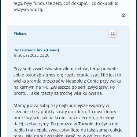
tego, były fundusze żeby coś dokupić. I co dokupili to
wszyscy widzą.
N
a
g
ó
Piekarz
r
ę
Re: Cristian Chivu (trener)
P
26 paź 2025, 23:26
o
s
t
Przy serii zwycięstw studziłem radość, teraz pozwolę
sobie ostudzić atmosferę rozdzierania szat. Nie jest to
wielka granda przegrać w Neapolu z Conte przy wałku
na karnym na 1-0. Zwłaszcza po serii zwycięstw. Po
prostu. Takie rzeczy są trochę wkalkulowane.
Mamy już za sobą trzy najtrudniejsze wyjazdy w
sezonie i trzy punkty straty do lidera. To dość dobry
punkt wyjścia jak na koniec października, jedziemy
dalej i zobaczymy. Po porażce w Turynie drużyna nie
padła i naklepała zwycięstw, liczę na taką samą reakcję
teraz. Nie da się wszakże ukryć, że w obliczu tych