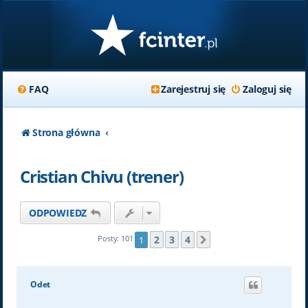
FAQ
Zarejestruj się
Zaloguj się
Strona główna
Cristian Chivu (trener)
ODPOWIEDZ
2
3
4
Posty: 101
1
Następna
Odet