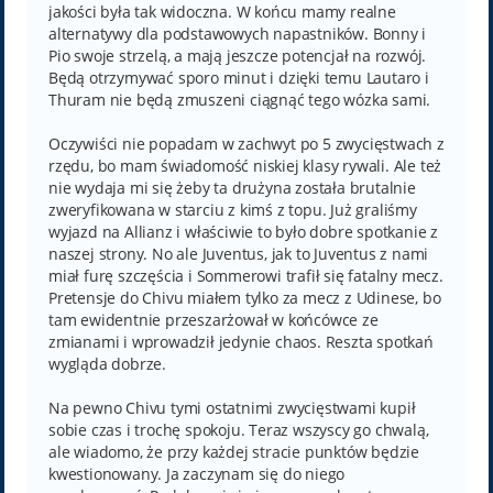
jakości była tak widoczna. W końcu mamy realne
alternatywy dla podstawowych napastników. Bonny i
Pio swoje strzelą, a mają jeszcze potencjał na rozwój.
Będą otrzymywać sporo minut i dzięki temu Lautaro i
Thuram nie będą zmuszeni ciągnąć tego wózka sami.
Oczywiści nie popadam w zachwyt po 5 zwycięstwach z
rzędu, bo mam świadomość niskiej klasy rywali. Ale też
nie wydaja mi się żeby ta drużyna została brutalnie
zweryfikowana w starciu z kimś z topu. Już graliśmy
wyjazd na Allianz i właściwie to było dobre spotkanie z
naszej strony. No ale Juventus, jak to Juventus z nami
miał furę szczęścia i Sommerowi trafił się fatalny mecz.
Pretensje do Chivu miałem tylko za mecz z Udinese, bo
tam ewidentnie przeszarżował w końcówce ze
zmianami i wprowadził jedynie chaos. Reszta spotkań
wygląda dobrze.
Na pewno Chivu tymi ostatnimi zwycięstwami kupił
sobie czas i trochę spokoju. Teraz wszyscy go chwalą,
ale wiadomo, że przy każdej stracie punktów będzie
kwestionowany. Ja zaczynam się do niego