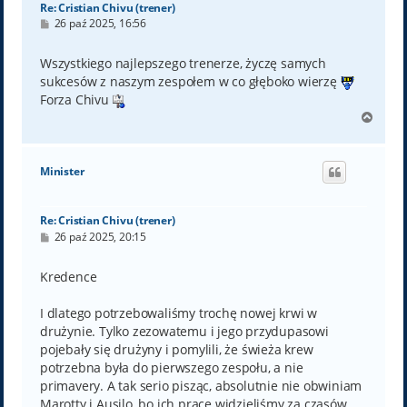
Re: Cristian Chivu (trener)
P
26 paź 2025, 16:56
o
s
t
Wszystkiego najlepszego trenerze, życzę samych
sukcesów z naszym zespołem w co głęboko wierzę
Forza Chivu
N
a
g
ó
Minister
r
ę
Re: Cristian Chivu (trener)
P
26 paź 2025, 20:15
o
s
t
Kredence
I dlatego potrzebowaliśmy trochę nowej krwi w
drużynie. Tylko zezowatemu i jego przydupasowi
pojebały się drużyny i pomylili, że świeża krew
potrzebna była do pierwszego zespołu, a nie
primavery. A tak serio pisząc, absolutnie nie obwiniam
Marotty i Ausilo, bo ich pracę widzieliśmy za czasów