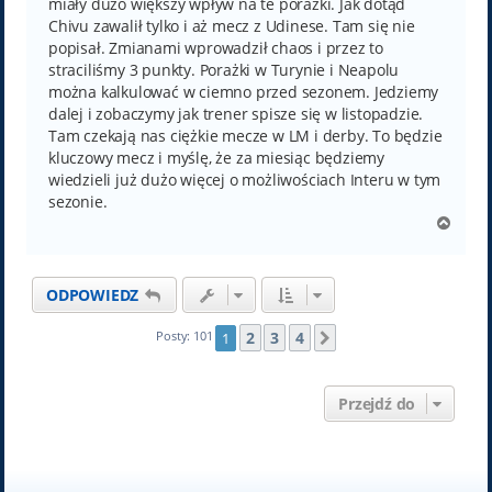
miały dużo większy wpływ na te porażki. Jak dotąd
Chivu zawalił tylko i aż mecz z Udinese. Tam się nie
popisał. Zmianami wprowadził chaos i przez to
straciliśmy 3 punkty. Porażki w Turynie i Neapolu
można kalkulować w ciemno przed sezonem. Jedziemy
dalej i zobaczymy jak trener spisze się w listopadzie.
Tam czekają nas ciężkie mecze w LM i derby. To będzie
kluczowy mecz i myślę, że za miesiąc będziemy
wiedzieli już dużo więcej o możliwościach Interu w tym
sezonie.
N
a
g
ó
ODPOWIEDZ
r
ę
2
3
4
Posty: 101
1
Następna
Przejdź do