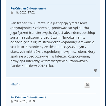
ę
Re: Cristian Chivu (trener)
P
1 lip 2025, 17:52
o
s
t
Pan trener Chivu raczej nie jest opcją tymczasową
(przynajmniej z założenia), ponieważ zarząd słucha
jego życzeń transferowych. Co jest absurdem, bo chłop
zostanie rozliczony przed Bożym Narodzeniem z
odpadnięcia z ligi mistrzów oraz wypadnięcia z walki o
scudetto. Zostaniemy ze składem oczyszczonym ze
starszych mistrzów, uzupełniony nowym szrotem, który
spali się wobec oczekiwań w Interze. Rozpoczynamy
nowy cykl Interowy, witam wszystkich Szanownych
Panów Kibiców w 2012 roku.
N
a
g
ó
nikofin
r
ę
Re: Cristian Chivu (trener)
P
2 lip 2025, 00:39
o