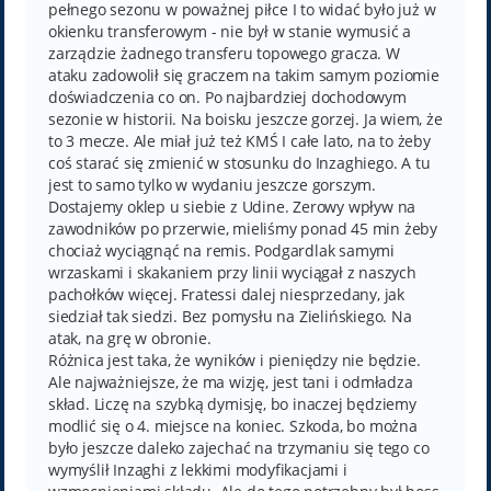
pełnego sezonu w poważnej piłce I to widać było już w
okienku transferowym - nie był w stanie wymusić a
zarządzie żadnego transferu topowego gracza. W
ataku zadowolił się graczem na takim samym poziomie
doświadczenia co on. Po najbardziej dochodowym
sezonie w historii. Na boisku jeszcze gorzej. Ja wiem, że
to 3 mecze. Ale miał już też KMŚ I całe lato, na to żeby
coś starać się zmienić w stosunku do Inzaghiego. A tu
jest to samo tylko w wydaniu jeszcze gorszym.
Dostajemy oklep u siebie z Udine. Zerowy wpływ na
zawodników po przerwie, mieliśmy ponad 45 min żeby
chociaż wyciągnąć na remis. Podgardlak samymi
wrzaskami i skakaniem przy linii wyciągał z naszych
pachołków więcej. Fratessi dalej niesprzedany, jak
siedział tak siedzi. Bez pomysłu na Zielińskiego. Na
atak, na grę w obronie.
Różnica jest taka, że wyników i pieniędzy nie będzie.
Ale najważniejsze, że ma wizję, jest tani i odmładza
skład. Liczę na szybką dymisję, bo inaczej będziemy
modlić się o 4. miejsce na koniec. Szkoda, bo można
było jeszcze daleko zajechać na trzymaniu się tego co
wymyślił Inzaghi z lekkimi modyfikacjami i