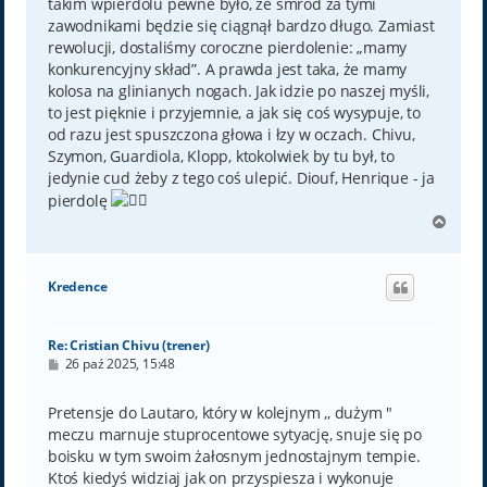
takim wpierdolu pewne było, że smród za tymi
zawodnikami będzie się ciągnął bardzo długo. Zamiast
rewolucji, dostaliśmy coroczne pierdolenie: „mamy
konkurencyjny skład”. A prawda jest taka, że mamy
kolosa na glinianych nogach. Jak idzie po naszej myśli,
to jest pięknie i przyjemnie, a jak się coś wysypuje, to
od razu jest spuszczona głowa i łzy w oczach. Chivu,
Szymon, Guardiola, Klopp, ktokolwiek by tu był, to
jedynie cud żeby z tego coś ulepić. Diouf, Henrique - ja
pierdolę
N
a
g
ó
Kredence
r
ę
Re: Cristian Chivu (trener)
P
26 paź 2025, 15:48
o
s
t
Pretensje do Lautaro, który w kolejnym ,, dużym "
meczu marnuje stuprocentowe sytyację, snuje się po
boisku w tym swoim żałosnym jednostajnym tempie.
Ktoś kiedyś widziaj jak on przyspiesza i wykonuje