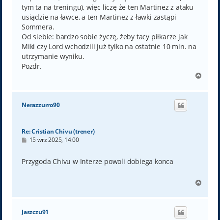
tym ta na treningu), więc liczę że ten Martinez z ataku
usiądzie na ławce, a ten Martinez z ławki zastąpi
Sommera.
Od siebie: bardzo sobie życzę, żeby tacy piłkarze jak
Miki czy Lord wchodzili już tylko na ostatnie 10 min. na
utrzymanie wyniku.
Pozdr.
N
a
g
ó
Nerazzurro90
r
ę
Re: Cristian Chivu (trener)
P
15 wrz 2025, 14:00
o
s
t
Przygoda Chivu w Interze powoli dobiega konca
N
a
g
ó
Jaszczu91
r