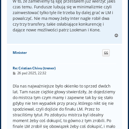
t
W to, że zamkniemy tą ligę przestałem już wierzyć jakiś
czas temu. Fundusze lubują się w minimalizmie czyli
zainwestować tylko tyle ile trzeba by dalej grać w LM i
powalczyć. Nie ma mowy żeby Inter nagle robił dwa
czy trzy transfery, takie osłabiające konkurencję i
dające nowe możliwości patrz Lookman i Kone.
N
a
g
ó
Minister
r
ę
Re: Cristian Chivu (trener)
P
26 paź 2025, 22:32
o
s
t
Dla nas najważniejsze było okienko to sprzed dwóch
lat. Tam nasze ciężkie głowy stwierdziły, że dojedziemy
do mistrza tym czym mamy i zapewne tak by się stało
gdyby nie ten wypadek przy pracy, którego nikt się nie
spodziewał, czyli dojście do finału LM. Przez to
straciliśmy tytuł. Po zdobyciu mistrza byl idealny
moment żeby coś dokupić, to gówno z tym zrobili. Po
finale LM zrobił się obowiązek żeby coś dokupić, i mało