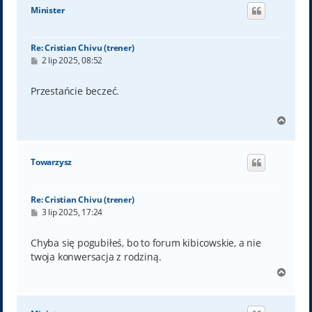
ó
Minister
r
ę
Re: Cristian Chivu (trener)
P
2 lip 2025, 08:52
o
s
t
Przestańcie beczeć.
N
a
g
ó
Towarzysz
r
ę
Re: Cristian Chivu (trener)
P
3 lip 2025, 17:24
o
s
t
Chyba się pogubiłeś, bo to forum kibicowskie, a nie
twoja konwersacja z rodziną.
N
a
g
ó