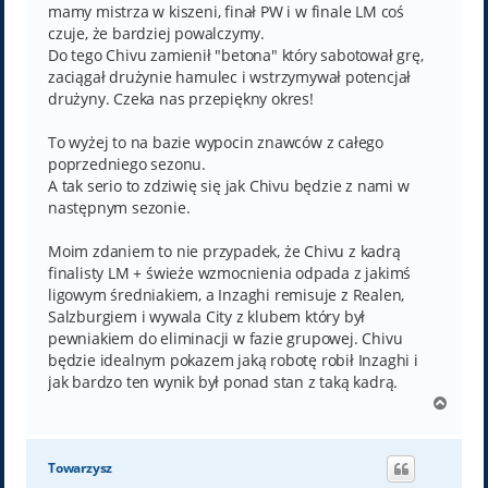
mamy mistrza w kiszeni, finał PW i w finale LM coś
czuje, że bardziej powalczymy.
Do tego Chivu zamienił "betona" który sabotował grę,
zaciągał drużynie hamulec i wstrzymywał potencjał
drużyny. Czeka nas przepiękny okres!
To wyżej to na bazie wypocin znawców z całego
poprzedniego sezonu.
A tak serio to zdziwię się jak Chivu będzie z nami w
następnym sezonie.
Moim zdaniem to nie przypadek, że Chivu z kadrą
finalisty LM + świeże wzmocnienia odpada z jakimś
ligowym średniakiem, a Inzaghi remisuje z Realen,
Salzburgiem i wywala City z klubem który był
pewniakiem do eliminacji w fazie grupowej. Chivu
będzie idealnym pokazem jaką robotę robił Inzaghi i
jak bardzo ten wynik był ponad stan z taką kadrą.
N
a
g
ó
Towarzysz
r