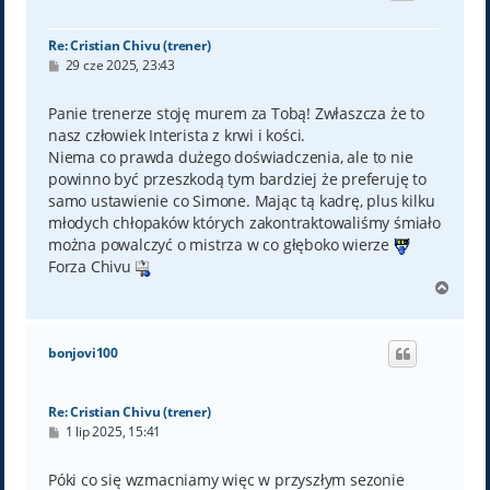
ę
Re: Cristian Chivu (trener)
P
29 cze 2025, 23:43
o
s
t
Panie trenerze stoję murem za Tobą! Zwłaszcza że to
nasz człowiek Interista z krwi i kości.
Niema co prawda dużego doświadczenia, ale to nie
powinno być przeszkodą tym bardziej że preferuję to
samo ustawienie co Simone. Mając tą kadrę, plus kilku
młodych chłopaków których zakontraktowaliśmy śmiało
można powalczyć o mistrza w co głęboko wierze
Forza Chivu
N
a
g
ó
bonjovi100
r
ę
Re: Cristian Chivu (trener)
P
1 lip 2025, 15:41
o
s
t
Póki co się wzmacniamy więc w przyszłym sezonie