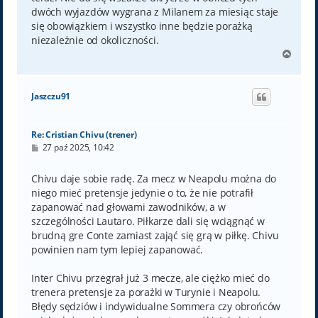
dwóch wyjazdów wygrana z Milanem za miesiąc staje
się obowiązkiem i wszystko inne będzie porażką
niezależnie od okoliczności.
N
a
g
ó
Jaszczu91
r
ę
Re: Cristian Chivu (trener)
P
27 paź 2025, 10:42
o
s
t
Chivu daje sobie radę. Za mecz w Neapolu można do
niego mieć pretensje jedynie o to, że nie potrafił
zapanować nad głowami zawodników, a w
szczególności Lautaro. Piłkarze dali się wciągnąć w
brudną gre Conte zamiast zająć się grą w piłkę. Chivu
powinien nam tym lepiej zapanować.
Inter Chivu przegrał już 3 mecze, ale ciężko mieć do
trenera pretensje za porażki w Turynie i Neapolu.
Błędy sędziów i indywidualne Sommera czy obrońców