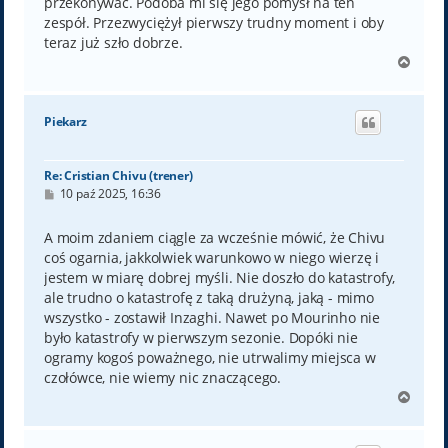
przekonywać. Podoba mi się jego pomysł na ten
zespół. Przezwyciężył pierwszy trudny moment i oby
teraz już szło dobrze.
N
a
g
ó
Piekarz
r
ę
Re: Cristian Chivu (trener)
P
10 paź 2025, 16:36
o
s
t
A moim zdaniem ciągle za wcześnie mówić, że Chivu
coś ogarnia, jakkolwiek warunkowo w niego wierzę i
jestem w miarę dobrej myśli. Nie doszło do katastrofy,
ale trudno o katastrofę z taką drużyną, jaką - mimo
wszystko - zostawił Inzaghi. Nawet po Mourinho nie
było katastrofy w pierwszym sezonie. Dopóki nie
ogramy kogoś poważnego, nie utrwalimy miejsca w
czołówce, nie wiemy nic znaczącego.
N
a
g
ó