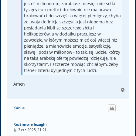
jesteś milionerem, zarabiasz miesięcznie setki
tysięcy euro netto i dosłownie nie ma prawa
brakować ci do szczęścia więcej pieniędzy, chyba
że twoja definicja szczęścia jest niepełna bez
posiadania kibli ze szczerego złota i
helikopterów, a w dodatku pracujesz w
zawodzie, w którym możesz mieć coś więcej niż
pieniądze, a mianowicie emocje, satysfakcję,
sławę i podziw milionów - to tak, są ludzie, którzy
na taką arabską ofertę powiedzą "dziękuję, nie
skorzystam". I szczerze mówiąc chciałbym, żeby
trener Interu był jednym z tych ludzi.
Amen
N
a
g
ó
Kubus
r
ę
Re: Simone Inzaghi
P
3 cze 2025, 21:21
o