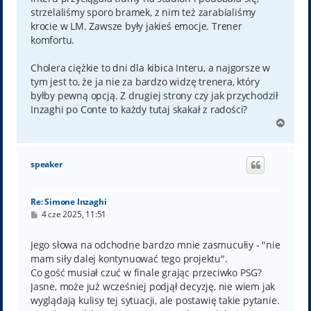
strzelaliśmy sporo bramek, z nim też zarabialiśmy
krocie w LM. Zawsze były jakieś emocje. Trener
komfortu.
Cholera ciężkie to dni dla kibica Interu, a najgorsze w
tym jest to, że ja nie za bardzo widzę trenera, który
byłby pewną opcją. Z drugiej strony czy jak przychodził
Inzaghi po Conte to każdy tutaj skakał z radości?
N
a
g
ó
speaker
r
ę
Re: Simone Inzaghi
P
4 cze 2025, 11:51
o
s
t
Jego słowa na odchodne bardzo mnie zasmucułiy - "nie
mam siły dalej kontynuować tego projektu".
Co gość musiał czuć w finale grając przeciwko PSG?
Jasne, może już wcześniej podjął decyzję, nie wiem jak
wyglądają kulisy tej sytuacji, ale postawię takie pytanie.