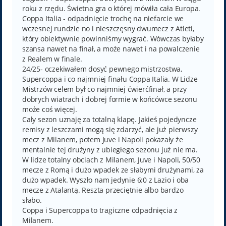
roku z rzędu. Świetna gra o której mówiła cała Europa.
Coppa Italia - odpadnięcie trochę na niefarcie we
wczesnej rundzie no i nieszczęsny dwumecz z Atleti,
który obiektywnie powinniśmy wygrać. Wówczas byłaby
szansa nawet na finał, a może nawet i na powalczenie
z Realem w finale.
24/25- oczekiwałem dosyć pewnego mistrzostwa,
Supercoppa i co najmniej finału Coppa Italia. W Lidze
Mistrzów celem był co najmniej ćwierćfinał, a przy
dobrych wiatrach i dobrej formie w końcówce sezonu
może coś więcej.
Cały sezon uznaję za totalną klapę. Jakieś pojedyncze
remisy z leszczami mogą się zdarzyć, ale już pierwszy
mecz z Milanem, potem Juve i Napoli pokazały że
mentalnie tej drużyny z ubiegłego sezonu już nie ma.
W lidze totalny obciach z Milanem, Juve i Napoli, 50/50
mecze z Romą i dużo wpadek ze słabymi drużynami, za
dużo wpadek. Wyszło nam jedynie 6:0 z Lazio i oba
mecze z Atalantą. Reszta przeciętnie albo bardzo
słabo.
Coppa i Supercoppa to tragiczne odpadnięcia z
Milanem.