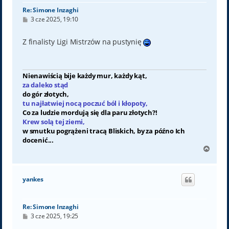
Re: Simone Inzaghi
P
3 cze 2025, 19:10
o
s
t
Z finalisty Ligi Mistrzów na pustynię
Nienawiścią bije każdy mur, każdy kąt,
za daleko stąd
do gór złotych,
tu najłatwiej nocą poczuć ból i kłopoty,
Co za ludzie mordują się dla paru złotych?!
Krew solą tej ziemi,
w smutku pogrążeni tracą Bliskich, by za późno Ich
docenić...
N
a
g
ó
yankes
r
ę
Re: Simone Inzaghi
P
3 cze 2025, 19:25
o