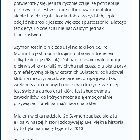
potwierdziły się. Jeśli faktycznie czuje, że potrzebuje
przerwy i nie jest w stanie odbudować mentalnie
siebie i tej drużynie, to dla dobra wszystkich, lepiej
odejść niż zrobić jeszcze większe spustoszenie. Dlatego
też decyzji o odejściu nie nazwałbym jednak
tchórzostwem.
Szymon totalnie nie zasłużył na taki koniec. Po
Mourinho jest moim drugim ulubionym trenerem
odkąd kibicuje (98 rok). Dał nam niesamowite emocje,
piękny styl gry (graliśmy chyba najlepszą dla oka a przy
tym efektywną piłkę w ostatnich 30latach), odbudował
klub na międzynarodowej arenie, druga gwiazdka,
wiele niezapomnianych meczów i drużyne, w której
jest świetna atmosfera i która jest zbudowana z
zawodników, do których można się emocjonalnie
przywiązać. Ta ekipa ma/miała charakter.
Miałem wielką nadzieję, że Szymon zapisze się z tą
ekipą w naszej historii zdobywając LM. Piękna historia
by to była, na miarę legend z 2010