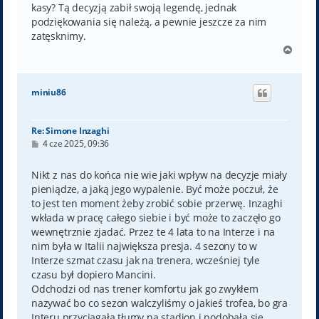
kasy? Tą decyzją zabił swoją legendę, jednak
podziękowania się należą, a pewnie jeszcze za nim
zatęsknimy.
N
a
g
ó
miniu86
r
ę
Re: Simone Inzaghi
P
4 cze 2025, 09:36
o
s
t
Nikt z nas do końca nie wie jaki wpływ na decyzje miały
pieniądze, a jaką jego wypalenie. Być może poczuł, że
to jest ten moment żeby zrobić sobie przerwę. Inzaghi
wkłada w pracę całego siebie i być może to zaczęło go
wewnętrznie zjadać. Przez te 4 lata to na Interze i na
nim była w Italii największa presja. 4 sezony to w
Interze szmat czasu jak na trenera, wcześniej tyle
czasu był dopiero Mancini.
Odchodzi od nas trener komfortu jak go zwykłem
nazywać bo co sezon walczyliśmy o jakieś trofea, bo gra
Interu przyciągała tłumy na stadion i podobała się,