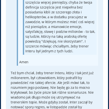
szczęścia więcej pieniędzy, chyba że twoja
definicja szczęścia jest niepełna bez
posiadania kibli ze szczerego złota i
helikopterów, a w dodatku pracujesz w
zawodzie, w którym możesz mieć coś więcej
niż pieniądze, a mianowicie emocje,
satysfakcję, sławę i podziw milionów - to tak,
są ludzie, którzy na taką arabską ofertę
powiedzą "dziękuję, nie skorzystam". I
szczerze mówiąc chciałbym, żeby trener
Interu był jednym z tych ludzi.
Amen
Też bym chciał, żeby trener Interu, który i tak jest już
milionerem, był człowiekiem, który potrafił by
powiedzieć nie takiej ofercie. Ale jeśli mówi tak, to
rozumiem jego postawę. Nie będę go za to mocno
krytykował, bo życie pisze tak różne scenariusze. Nie
wiadomo jak długo może się utrzymywać na
trenerskim topie. Może gdyby został, Inter zaczął by
notować spory regres, w listopadzie został by