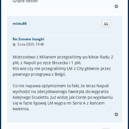
Grazie Mister
N
a
g
ó
miniu86
r
ę
Re: Simone Inzaghi
P
3 cze 2025, 19:46
o
s
t
Mistrzostwo z Milanem przegraliśmy po kiksie Radu 2
pkt, z Napoli po ręce Bissecka i 1 pkt.
Kto wie czy nie przegraliśmy LM z City głównie przez
pewnego przegrywa z Belgii.
Co nie napawa optymizmem to fakt, że teraz Napoli
wychodzi na zdecydowanego faworyta do wygrania
kolejnego Scudetto. Już widzę jak Conte po wyjebaniu
się w fazie ligowej LM wygra im Serie A z końcem
kwietnia.
N
a
g
ó