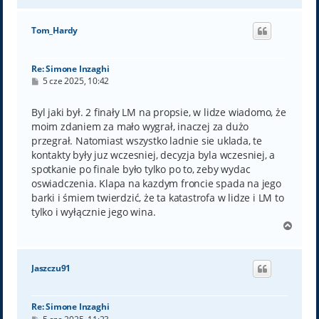
g
ó
Tom_Hardy
r
ę
Re: Simone Inzaghi
P
5 cze 2025, 10:42
o
s
t
Byl jaki był. 2 finały LM na propsie, w lidze wiadomo, że
moim zdaniem za mało wygrał, inaczej za dużo
przegrał. Natomiast wszystko ladnie sie uklada, te
kontakty były juz wczesniej, decyzja byla wczesniej, a
spotkanie po finale było tylko po to, zeby wydac
oswiadczenia. Klapa na kazdym froncie spada na jego
barki i śmiem twierdzić, że ta katastrofa w lidze i LM to
tylko i wyłącznie jego wina.
N
a
g
ó
Jaszczu91
r
ę
Re: Simone Inzaghi
P