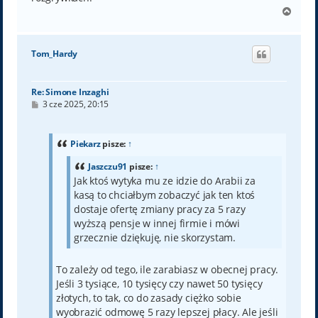
N
a
g
ó
Tom_Hardy
r
ę
Re: Simone Inzaghi
P
3 cze 2025, 20:15
o
s
t
Piekarz
pisze:
↑
Jaszczu91
pisze:
↑
Jak ktoś wytyka mu ze idzie do Arabii za
kasą to chciałbym zobaczyć jak ten ktoś
dostaje ofertę zmiany pracy za 5 razy
wyższą pensje w innej firmie i mówi
grzecznie dziękuję, nie skorzystam.
To zależy od tego, ile zarabiasz w obecnej pracy.
Jeśli 3 tysiące, 10 tysięcy czy nawet 50 tysięcy
złotych, to tak, co do zasady ciężko sobie
wyobrazić odmowę 5 razy lepszej płacy. Ale jeśli