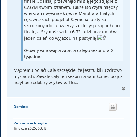
finale… dzisiaj przewinęło mi się jego zdjęcie z
CAŁYM swoim sztabem. Także kto czyta między
wierszami wywnioskuje, że Marotta w białych
rękawiczkach podjebał Szymona, bo tylko
skończony idiota uwierzy, że decyzja zapadła po
finale, a Szymuś swoich 6-7? ludzi przekonał w
jeden dzień do wyjazdu na pustynię
Główny winowajca zabicia całego sezonu w 2
tygodnie.
Mądremu polać! Całe szczęście, że jest tu kilku zdrowo
myślących. Zawalił cały ten sezon na sam koniec bo już
liczył petrodolary w głowie. Tfu...
N
a
g
ó
Domino
r
ę
Re: Simone Inzaghi
P
8 cze 2025, 03:48
o
s