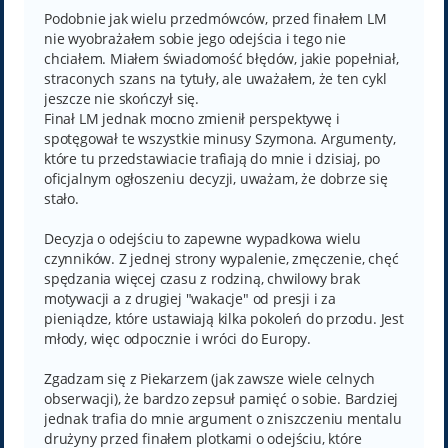
s
t
Podobnie jak wielu przedmówców, przed finałem LM
nie wyobrażałem sobie jego odejścia i tego nie
chciałem. Miałem świadomość błędów, jakie popełniał,
straconych szans na tytuły, ale uważałem, że ten cykl
jeszcze nie skończył się.
Finał LM jednak mocno zmienił perspektywę i
spotęgował te wszystkie minusy Szymona. Argumenty,
które tu przedstawiacie trafiają do mnie i dzisiaj, po
oficjalnym ogłoszeniu decyzji, uważam, że dobrze się
stało.
Decyzja o odejściu to zapewne wypadkowa wielu
czynników. Z jednej strony wypalenie, zmęczenie, chęć
spędzania więcej czasu z rodziną, chwilowy brak
motywacji a z drugiej "wakacje" od presji i za
pieniądze, które ustawiają kilka pokoleń do przodu. Jest
młody, więc odpocznie i wróci do Europy.
Zgadzam się z Piekarzem (jak zawsze wiele celnych
obserwacji), że bardzo zepsuł pamięć o sobie. Bardziej
jednak trafia do mnie argument o zniszczeniu mentalu
drużyny przed finałem plotkami o odejściu, które