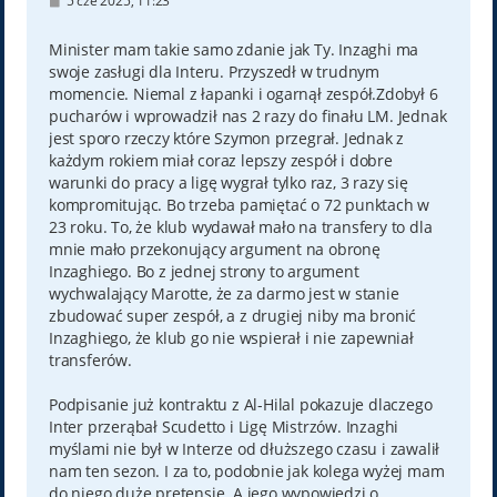
5 cze 2025, 11:23
o
s
t
Minister mam takie samo zdanie jak Ty. Inzaghi ma
swoje zasługi dla Interu. Przyszedł w trudnym
momencie. Niemal z łapanki i ogarnął zespół.Zdobył 6
pucharów i wprowadził nas 2 razy do finału LM. Jednak
jest sporo rzeczy które Szymon przegrał. Jednak z
każdym rokiem miał coraz lepszy zespół i dobre
warunki do pracy a ligę wygrał tylko raz, 3 razy się
kompromitując. Bo trzeba pamiętać o 72 punktach w
23 roku. To, że klub wydawał mało na transfery to dla
mnie mało przekonujący argument na obronę
Inzaghiego. Bo z jednej strony to argument
wychwalający Marotte, że za darmo jest w stanie
zbudować super zespół, a z drugiej niby ma bronić
Inzaghiego, że klub go nie wspierał i nie zapewniał
transferów.
Podpisanie już kontraktu z Al-Hilal pokazuje dlaczego
Inter przerąbał Scudetto i Ligę Mistrzów. Inzaghi
myślami nie był w Interze od dłuższego czasu i zawalił
nam ten sezon. I za to, podobnie jak kolega wyżej mam
do niego duże pretensje. A jego wypowiedzi o