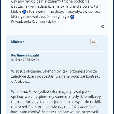
Czy aby my kibice nie czujemy trochę podobnie,
patrząc jak wyglądają kolejne okna transferowe w tym
klubie
i to nawet mimo dużych przypływów do kasy ,
które generował zespół Inzaghiego.
Powodzenia Szymon i dzięki!
N
a
g
ó
Minister
r
ę
Re: Simone Inzaghi
P
5 cze 2025, 09:04
o
s
t
Więc już oficjalnie, Szymon był taki przemęczony, że
zaledwie dzień po rozstaniu z nami podpisał kontrakt
u Arabów…
Wiadomo, że wszystkie informacje spływające ze
spotkania z zarządem, czy same domysły dziennikarzy
mozna brać z dystansem, jednak to co wyciekło na kilka
dni przed finałem, a kto wie czy nie dużo wcześniej,
każe nam założyć, że nasz Demone walnie przyczynił