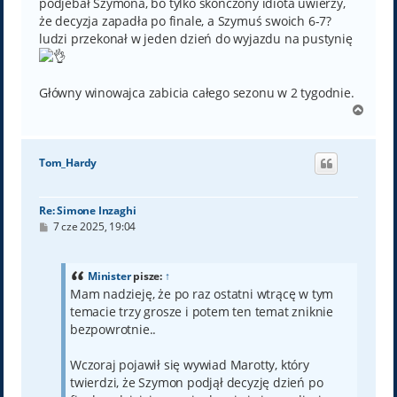
podjebał Szymona, bo tylko skończony idiota uwierzy,
że decyzja zapadła po finale, a Szymuś swoich 6-7?
ludzi przekonał w jeden dzień do wyjazdu na pustynię
Główny winowajca zabicia całego sezonu w 2 tygodnie.
N
a
g
ó
Tom_Hardy
r
ę
Re: Simone Inzaghi
P
7 cze 2025, 19:04
o
s
t
Minister
pisze:
↑
Mam nadzieję, że po raz ostatni wtrącę w tym
temacie trzy grosze i potem ten temat zniknie
bezpowrotnie..
Wczoraj pojawił się wywiad Marotty, który
twierdzi, że Szymon podjął decyzję dzień po