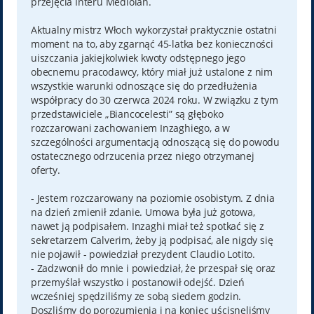
przejęcia Interu Mediolan.
Aktualny mistrz Włoch wykorzystał praktycznie ostatni
moment na to, aby zgarnąć 45-latka bez konieczności
uiszczania jakiejkolwiek kwoty odstępnego jego
obecnemu pracodawcy, który miał już ustalone z nim
wszystkie warunki odnoszące się do przedłużenia
współpracy do 30 czerwca 2024 roku. W związku z tym
przedstawiciele „Biancocelesti” są głęboko
rozczarowani zachowaniem Inzaghiego, a w
szczególności argumentacją odnoszącą się do powodu
ostatecznego odrzucenia przez niego otrzymanej
oferty.
- Jestem rozczarowany na poziomie osobistym. Z dnia
na dzień zmienił zdanie. Umowa była już gotowa,
nawet ją podpisałem. Inzaghi miał też spotkać się z
sekretarzem Calverim, żeby ją podpisać, ale nigdy się
nie pojawił - powiedział prezydent Claudio Lotito.
- Zadzwonił do mnie i powiedział, że przespał się oraz
przemyślał wszystko i postanowił odejść. Dzień
wcześniej spędziliśmy ze sobą siedem godzin.
Doszliśmy do porozumienia i na koniec uścisnęliśmy