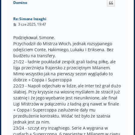
Domino
r
ę
Re: Simone Inzaghi
P
3 cze 2025, 19:47
o
s
t
Podziękował, Simone.
Przychodził do Mistrza Włoch, jednak rozsypanego
odejściem Conte, Hakimiego, Lukaku i Eriksena. Bez
budżetu na transfery.
21/22 - ładnie poukładał zespół, grali ładną piłkę, ale
liga przerżnięta frajersko z przeciętnym Milanem.
Mimo wszystko jak na pierwszy sezon wyglądało to
dobrze + Coppa i Supercoppa
22/23 - Napoli odjechało w lidze, ale Inter też grał dużo
słabiej. Przy kryzysie na wiosnę myślałem że stracił już
szatnię i że jego wyebanie jest nieuniknione, ale finał
Ligi Mistrzów w połączeniu z ładną grą nawet w finale
+ Coppa i Supercoppa zasłużenie dały mu
przedłużenie kontraktu. Widać też było że szatnia
jednak jest za nim.
23/24 - szczyt ery Inzaghiego. Serie A wygrana w
cuglach + Supercoppa. 6 zwycięstw z Milanem w ciągu