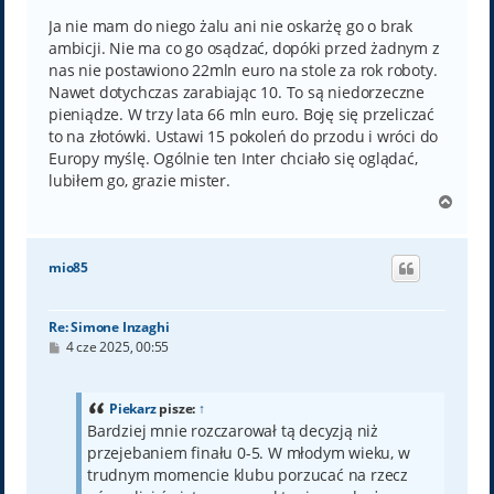
s
t
Ja nie mam do niego żalu ani nie oskarżę go o brak
ambicji. Nie ma co go osądzać, dopóki przed żadnym z
nas nie postawiono 22mln euro na stole za rok roboty.
Nawet dotychczas zarabiając 10. To są niedorzeczne
pieniądze. W trzy lata 66 mln euro. Boję się przeliczać
to na złotówki. Ustawi 15 pokoleń do przodu i wróci do
Europy myślę. Ogólnie ten Inter chciało się oglądać,
lubiłem go, grazie mister.
N
a
g
ó
mio85
r
ę
Re: Simone Inzaghi
P
4 cze 2025, 00:55
o
s
t
Piekarz
pisze:
↑
Bardziej mnie rozczarował tą decyzją niż
przejebaniem finału 0-5. W młodym wieku, w
trudnym momencie klubu porzucać na rzecz