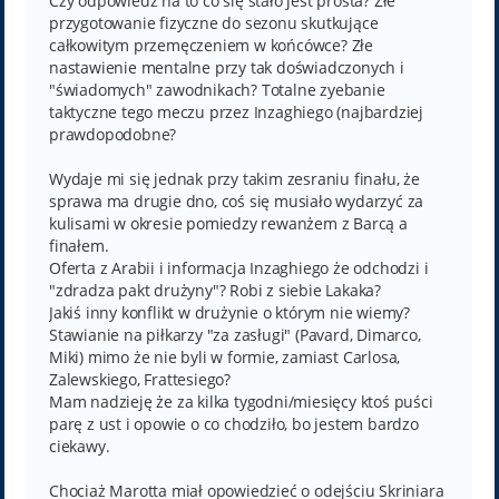
Czy odpowiedź na to co się stało jest prosta? Złe
przygotowanie fizyczne do sezonu skutkujące
całkowitym przemęczeniem w końcówce? Złe
nastawienie mentalne przy tak doświadczonych i
"świadomych" zawodnikach? Totalne zyebanie
taktyczne tego meczu przez Inzaghiego (najbardziej
prawdopodobne?
Wydaje mi się jednak przy takim zesraniu finału, że
sprawa ma drugie dno, coś się musiało wydarzyć za
kulisami w okresie pomiedzy rewanżem z Barcą a
finałem.
Oferta z Arabii i informacja Inzaghiego że odchodzi i
"zdradza pakt drużyny"? Robi z siebie Lakaka?
Jakiś inny konflikt w drużynie o którym nie wiemy?
Stawianie na piłkarzy "za zasługi" (Pavard, Dimarco,
Miki) mimo że nie byli w formie, zamiast Carlosa,
Zalewskiego, Frattesiego?
Mam nadzieję że za kilka tygodni/miesięcy ktoś puści
parę z ust i opowie o co chodziło, bo jestem bardzo
ciekawy.
Chociaż Marotta miał opowiedzieć o odejściu Skriniara