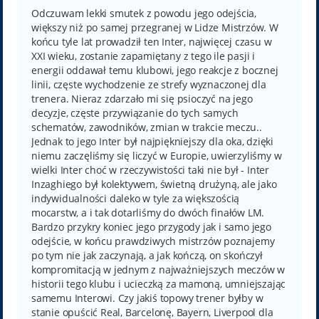
s
t
Odczuwam lekki smutek z powodu jego odejścia,
większy niż po samej przegranej w Lidze Mistrzów. W
końcu tyle lat prowadził ten Inter, najwięcej czasu w
XXI wieku, zostanie zapamiętany z tego ile pasji i
energii oddawał temu klubowi, jego reakcje z bocznej
linii, częste wychodzenie ze strefy wyznaczonej dla
trenera. Nieraz zdarzało mi się psioczyć na jego
decyzje, częste przywiązanie do tych samych
schematów, zawodników, zmian w trakcie meczu..
Jednak to jego Inter był najpiękniejszy dla oka, dzięki
niemu zaczęliśmy się liczyć w Europie, uwierzyliśmy w
wielki Inter choć w rzeczywistości taki nie był - Inter
Inzaghiego był kolektywem, świetną drużyną, ale jako
indywidualności daleko w tyle za większością
mocarstw, a i tak dotarliśmy do dwóch finałów LM.
Bardzo przykry koniec jego przygody jak i samo jego
odejście, w końcu prawdziwych mistrzów poznajemy
po tym nie jak zaczynają, a jak kończą, on skończył
kompromitacją w jednym z najważniejszych meczów w
historii tego klubu i ucieczką za mamoną, umniejszając
samemu Interowi. Czy jakiś topowy trener byłby w
stanie opuścić Real, Barcelonę, Bayern, Liverpool dla