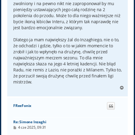
zwolniony i na pewno nikt nie zaproponował by mu
pieniędzy ustawiających jego całą rodzinę na 2
pokolenia do przodu. Może to dla niego ważniejsze niż
bycie ikoną kibiców Interu, z którym tak naprawdę nie
jest bardzo emocjonalnie związany.
Dlatego ja mam największy żal do Inzaghiego, nie o to,
że odchodzi i gdzie, tylko o to w jakim momencie to
zrobił i jak to wpłynęło na drużynę, chwilę przed
najważniejszym meczem sezonu. To dla mnie
największa skaza na jego 4 letniej kadencji. Nie błąd
Radu, nie remis z Lazio, nie porażki z Milanem. Tylko to,
że porzucił swoją drużynę chwilę przed finałem ligi
mistrzów.
N
a
g
ó
FReeFonix
r
ę
Re: Simone Inzaghi
P
4 cze 2025, 09:31
o