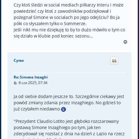
t
Czy ktoś śledzi w social mediach piłkarzy Interu i może
powiedzieć czy ktoś z zawodników podziękował i
pożegnał Simone w socialach po jego odejściu? Bo ja
póki co słyszałem tylko o Sommerze.
Jeśli nikt mu nie dziękuję to by to dużo mówiło o tym co
się działo w klubie pod koniec sezonu…
N
a
g
ó
Cyrax
r
ę
Re: Simone Inzaghi
P
8 cze 2025, 07:34
o
s
t
Ja od siebie dodam jeszcze to. Szczególnie ciekawy jest
powód zmiany zdania przez Inzaghiego. No gdzieś to
już czytałem niedawno
"Prezydent Claudio Lotito jest głęboko rozczarowany
postawą Simone Inzaghiego po tym, jak ten
zdecydował się rozstać z dnia na dzień z Lazio na rzecz