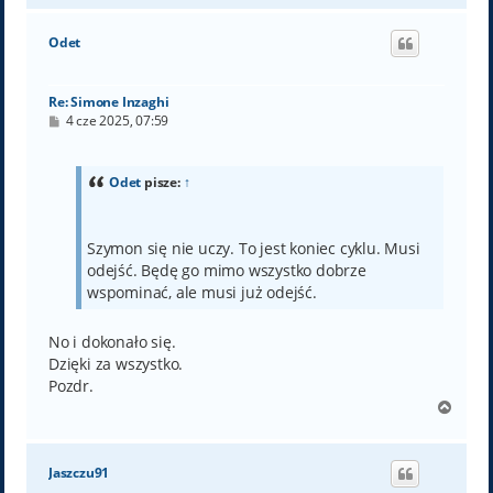
g
ó
Odet
r
ę
Re: Simone Inzaghi
P
4 cze 2025, 07:59
o
s
t
Odet
pisze:
↑
Szymon się nie uczy. To jest koniec cyklu. Musi
odejść. Będę go mimo wszystko dobrze
wspominać, ale musi już odejść.
No i dokonało się.
Dzięki za wszystko.
Pozdr.
N
a
g
ó
Jaszczu91
r