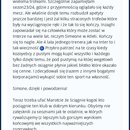
wieloma trofeami. Szczególnie zapamiętam
sezon23/24, gdzie z przyjemnością oglądało się każdy
mecz. Ale właśnie dzięki temu rozbudził apetyty
jeszcze bardziej i jest żal kilku straconych trofeów które
były na wyciągnięcie ręki i że tak to się kończy. Inzaghi
zapowiadał się na człowieka który może zostać w
Interze na wiele lat, niczym Simeone w Atleti. Kończy
się to nagle. Ale 4 lata jednego trenera jak na Inter to i
tak wieczność
Przykro patrzeć na te czasy kiedy
kozoyebcy z pustyni mogą kupić wszystko i każdego
tylko dzięki temu, że pod pustynią na któej wegetowli
bez żadnych osiągnie płynie jakieś błotko które okazało
się cenne. I zdecydowali się (razem z innymi bogatymi
korporacjami) wykupić sobie ten sport na własność.
Simone, dzięki i powodzenia!
Teraz trzeba ufać Marotcie że ściągnie kogoś kto
pociągnie ten klub w dobrym kierunku. Obyśmy nie
zatęsknili za seoznami jak te ostatnie, w których
rywalizujemy (z lepszym lub gorszym wynikiem
końcowym) we wszystkich najważniejszych
rozgrywkach.