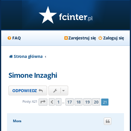
FAQ
Zarejestruj się
Zaloguj się
Strona główna
Simone Inzaghi
ODPOWIEDZ
Strona
21
z
21
1
17
18
19
20
Posty: 621
21
Poprzednia
…
Mora