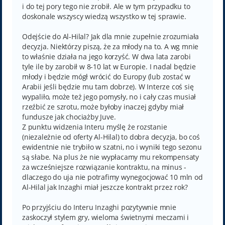
i do tej pory tego nie zrobił. Ale w tym przypadku to
doskonale wszyscy wiedzą wszystko w tej sprawie.
Odejście do Al-Hilal? Jak dla mnie zupełnie zrozumiała
decyzja. Niektórzy piszą, że za młody na to. A wg mnie
to właśnie działa na jego korzyść. W dwa lata zarobi
tyle ile by zarobił w 8-10 lat w Europie. I nadal będzie
młody i będzie mógł wrócić do Europy (lub zostać w
Arabii jeśli będzie mu tam dobrze). W Interze coś się
wypaliło, może też jego pomysły, no i cały czas musiał
rzeźbić ze szrotu, może byłoby inaczej gdyby miał
fundusze jak chociażby Juve.
Z punktu widzenia Interu myślę że rozstanie
(niezależnie od oferty Al-Hilal) to dobra decyzja, bo coś
ewidentnie nie trybiło w szatni, no i wyniki tego sezonu
są słabe. Na plus że nie wypłacamy mu rekompensaty
za wcześniejsze rozwiązanie kontraktu, na minus -
dlaczego do uja nie potrafimy wynegocjować 10 mln od
Al-Hilal jak Inzaghi miał jeszcze kontrakt przez rok?
Po przyjściu do Interu Inzaghi pozytywnie mnie
zaskoczył stylem gry, wieloma świetnymi meczami i