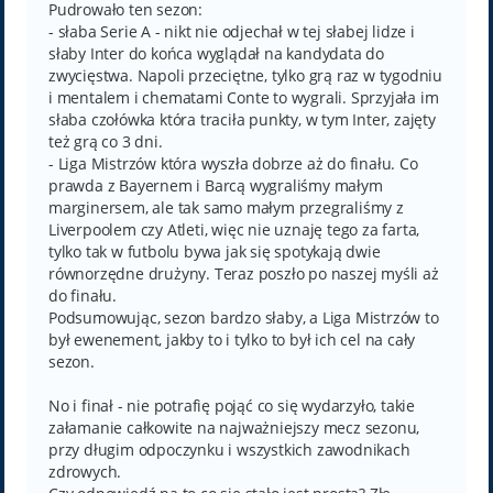
Pudrowało ten sezon:
- słaba Serie A - nikt nie odjechał w tej słabej lidze i
słaby Inter do końca wyglądał na kandydata do
zwycięstwa. Napoli przeciętne, tylko grą raz w tygodniu
i mentalem i chematami Conte to wygrali. Sprzyjała im
słaba czołówka która traciła punkty, w tym Inter, zajęty
też grą co 3 dni.
- Liga Mistrzów która wyszła dobrze aż do finału. Co
prawda z Bayernem i Barcą wygraliśmy małym
marginersem, ale tak samo małym przegraliśmy z
Liverpoolem czy Atleti, więc nie uznaję tego za farta,
tylko tak w futbolu bywa jak się spotykają dwie
równorzędne drużyny. Teraz poszło po naszej myśli aż
do finału.
Podsumowując, sezon bardzo słaby, a Liga Mistrzów to
był ewenement, jakby to i tylko to był ich cel na cały
sezon.
No i finał - nie potrafię pojąć co się wydarzyło, takie
załamanie całkowite na najważniejszy mecz sezonu,
przy długim odpoczynku i wszystkich zawodnikach
zdrowych.