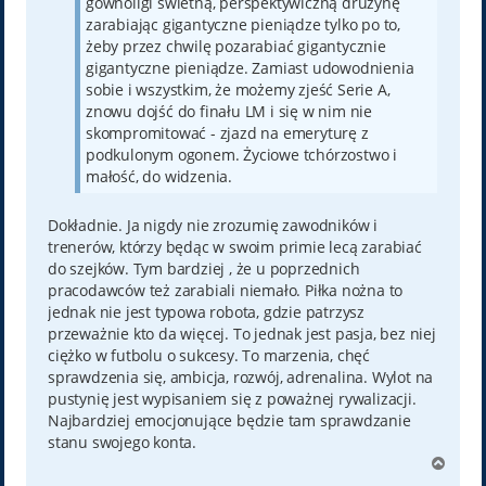
gównoligi świetną, perspektywiczną drużynę
zarabiając gigantyczne pieniądze tylko po to,
żeby przez chwilę pozarabiać gigantycznie
gigantyczne pieniądze. Zamiast udowodnienia
sobie i wszystkim, że możemy zjeść Serie A,
znowu dojść do finału LM i się w nim nie
skompromitować - zjazd na emeryturę z
podkulonym ogonem. Życiowe tchórzostwo i
małość, do widzenia.
Dokładnie. Ja nigdy nie zrozumię zawodników i
trenerów, którzy będąc w swoim primie lecą zarabiać
do szejków. Tym bardziej , że u poprzednich
pracodawców też zarabiali niemało. Piłka nożna to
jednak nie jest typowa robota, gdzie patrzysz
przeważnie kto da więcej. To jednak jest pasja, bez niej
ciężko w futbolu o sukcesy. To marzenia, chęć
sprawdzenia się, ambicja, rozwój, adrenalina. Wylot na
pustynię jest wypisaniem się z poważnej rywalizacji.
Najbardziej emocjonujące będzie tam sprawdzanie
stanu swojego konta.
N
a