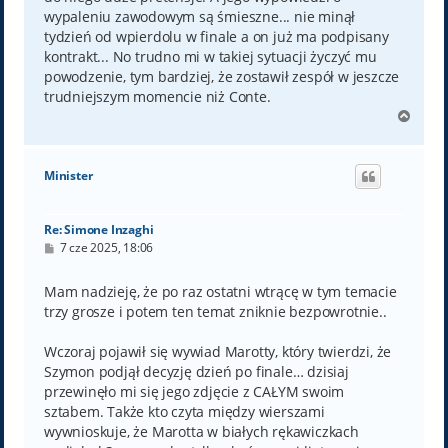
wypaleniu zawodowym są śmieszne... nie minął
tydzień od wpierdolu w finale a on już ma podpisany
kontrakt... No trudno mi w takiej sytuacji życzyć mu
powodzenie, tym bardziej, że zostawił zespół w jeszcze
trudniejszym momencie niż Conte.
N
a
g
ó
Minister
r
ę
Re: Simone Inzaghi
P
7 cze 2025, 18:06
o
s
t
Mam nadzieję, że po raz ostatni wtrącę w tym temacie
trzy grosze i potem ten temat zniknie bezpowrotnie..
Wczoraj pojawił się wywiad Marotty, który twierdzi, że
Szymon podjął decyzję dzień po finale… dzisiaj
przewinęło mi się jego zdjęcie z CAŁYM swoim
sztabem. Także kto czyta między wierszami
wywnioskuje, że Marotta w białych rękawiczkach