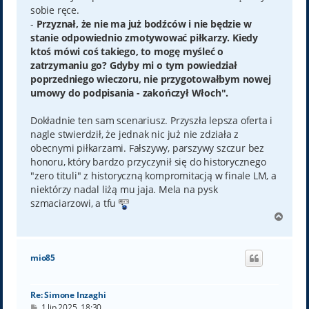
sobie ręce.
-
Przyznał, że nie ma już bodźców i nie będzie w
stanie odpowiednio zmotywować piłkarzy. Kiedy
ktoś mówi coś takiego, to mogę myśleć o
zatrzymaniu go? Gdyby mi o tym powiedział
poprzedniego wieczoru, nie przygotowałbym nowej
umowy do podpisania - zakończył Włoch".
Dokładnie ten sam scenariusz. Przyszła lepsza oferta i
nagle stwierdził, że jednak nic już nie zdziała z
obecnymi piłkarzami. Fałszywy, parszywy szczur bez
honoru, który bardzo przyczynił się do historycznego
"zero tituli" z historyczną kompromitacją w finale LM, a
niektórzy nadal liżą mu jaja. Mela na pysk
szmaciarzowi, a tfu
N
a
g
ó
mio85
r
ę
Re: Simone Inzaghi
P
1 lip 2025, 18:30