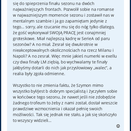
się do spieprzenia finału sezonu na dwóch
najważniejszych frontach. Pozwolił sobie na romanse
w najwazniejszym momencie sezonu i zostawił nas w
mentalnym szambie i ja go zapamiętam jedynie z
tego… sorry, ale rzucanie mu się do nóg tylko dlatego,
że gość wykonywał SWOJĄ PRACĘ jest conajmniej
groteskowe. Miał najlepszą kadrę w SerieA od paru
sezonów? A no miał. Zesrał się dwukrotnie w
nieakceptowalnych okolicznościach na rzecz Milanu i
Napoli? A no zesrał. Więc mnie jakieś numerki w exellu
czy dwa finały LM ziębią, bo wychwalamy te finały
jakbyśmy dotarli do nich jak przysłowiowy „walec”, a
realia były zgoła odmienne.
Wszystko to nie zmienia faktu, że Szymon mimo
wszystko był/jest b dobrym specjalistą i życzyłem sobie
w końcówce tego sezonu, że nawet jeśli nie zdobędzie
żadnego trofeum to żeby z nami został, dostał wreszcie
prawdziwe wzmocnienia i okazał pełnię swoich
możliwości. Tak się jednak nie stało, a jak się skończyło
to wszyscy widzieli…
N
a