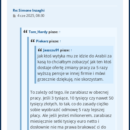
ę
Re: Simone Inzaghi
P
4 cze 2025, 08:30
o
s
t
Tom_Hardy
pisze:
↑
Piekarz
pisze:
↑
Jaszczu91
pisze:
↑
Jak ktoś wytyka mu ze idzie do Arabii za
kasą to chciałbym zobaczyć jak ten ktoś
dostaje ofertę zmiany pracy za 5 razy
wyższą pensje w innej firmie i mówi
grzecznie dziękuję, nie skorzystam.
To zależy od tego, ile zarabiasz w obecnej
pracy. Jeśli 3 tysiące, 10 tysięcy czy nawet 50
tysięcy złotych, to tak, co do zasady ciężko
sobie wyobrazić odmowę 5 razy lepszej
płacy. Ale jeśli jesteś milionerem, zarabiasz
miesięcznie setki tysięcy euro netto i
dosłownie nie ma prawa brakować ci do