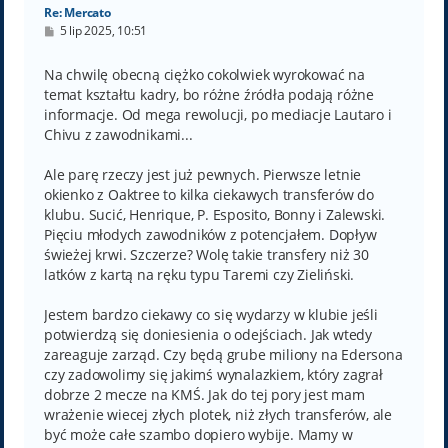
Re: Mercato
P
5 lip 2025, 10:51
o
s
t
Na chwilę obecną ciężko cokolwiek wyrokować na
temat kształtu kadry, bo różne źródła podają różne
informacje. Od mega rewolucji, po mediacje Lautaro i
Chivu z zawodnikami...
Ale parę rzeczy jest już pewnych. Pierwsze letnie
okienko z Oaktree to kilka ciekawych transferów do
klubu. Sucić, Henrique, P. Esposito, Bonny i Zalewski.
Pięciu młodych zawodników z potencjałem. Dopływ
świeżej krwi. Szczerze? Wolę takie transfery niż 30
latków z kartą na ręku typu Taremi czy Zieliński.
Jestem bardzo ciekawy co się wydarzy w klubie jeśli
potwierdzą się doniesienia o odejściach. Jak wtedy
zareaguje zarząd. Czy będą grube miliony na Edersona
czy zadowolimy się jakimś wynalazkiem, który zagrał
dobrze 2 mecze na KMŚ. Jak do tej pory jest mam
wrażenie wiecej złych plotek, niż złych transferów, ale
być może całe szambo dopiero wybije. Mamy w