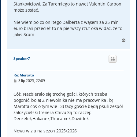
Stankoviciowi. Za Taremiego to nawet Valentin Carboni
może zostać.
Nie wiem po co oni tego Dalberta z wąsem za 25 mln
euro brali przecież to na pierwszy rzut oka widać, że to
jakiś Scam
N
a
g
ó
Speaker7
r
ę
Re: Mercato
P
3 lip 2025, 22:09
o
s
t
Cóż. Nazbierało się trochę gości, których trzeba
pogonić, bo a) Z niewolnika nie ma pracownika , b)
Marotta coś o tym wie , 3) tacy goście będą psuli zespół
założycielski trenera Chivu.Są to raczej:
Denzelek,Hakanek,Thuramek,Dawidek.
Nowa wizja na sezon 2025/2026