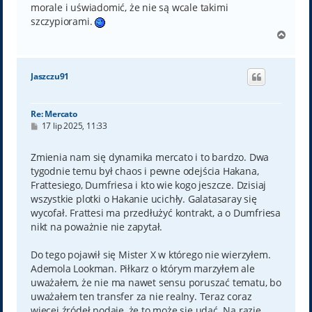
morale i uświadomić, że nie są wcale takimi
szczypiorami.
N
a
g
ó
Jaszczu91
r
ę
Re: Mercato
P
17 lip 2025, 11:33
o
s
t
Zmienia nam się dynamika mercato i to bardzo. Dwa
tygodnie temu był chaos i pewne odejścia Hakana,
Frattesiego, Dumfriesa i kto wie kogo jeszcze. Dzisiaj
wszystkie plotki o Hakanie ucichły. Galatasaray się
wycofał. Frattesi ma przedłużyć kontrakt, a o Dumfriesa
nikt na poważnie nie zapytał.
Do tego pojawił się Mister X w którego nie wierzyłem.
Ademola Lookman. Piłkarz o którym marzyłem ale
uważałem, że nie ma nawet sensu poruszać tematu, bo
uważałem ten transfer za nie realny. Teraz coraz
więcej źródeł podaje, że to może się udać. Na razie