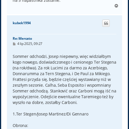
na 5 napastnika zostanie.
N
a
g
ó
kubek1994
r
ę
Re: Mercato
P
4 lip 2025, 09:27
o
s
t
Sommer odchodzi, Josep niepewny, więc widziałbym
kogo nowego, doświadczonego i cenionego Ter Stegena
(na rok/dwa). Za rok Lucimi za darmo za Acerbiego,
Donnarumma za Tern Stegena, i De Paul za Mikiego.
Frattesi przyda się, będzie częściej wystawiany niż w
zeszłym sezonie. Calha, Seba Esposito i wspomniany
Sommer odchodzą. Stanković oraz Carboni mogą iść na
wypożyczenie. Odejście ewentualne Taremiego też by
wyszło na dobre, zostałby Carboni.
1.Ter Stegen/Josep Martinez/Di Gennaro
Obrona: