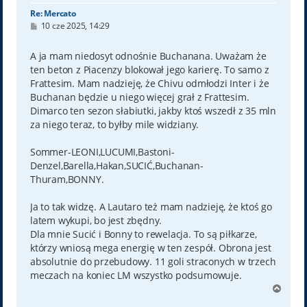
Re: Mercato
P
10 cze 2025, 14:29
o
s
t
A ja mam niedosyt odnośnie Buchanana. Uważam że
ten beton z Piacenzy blokował jego karierę. To samo z
Frattesim. Mam nadzieję, że Chivu odmłodzi Inter i że
Buchanan będzie u niego więcej grał z Frattesim.
Dimarco ten sezon słabiutki, jakby ktoś wszedł z 35 mln
za niego teraz, to byłby mile widziany.
Sommer-LEONI,LUCUMI,Bastoni-
Denzel,Barella,Hakan,SUCIĆ,Buchanan-
Thuram,BONNY.
Ja to tak widzę. A Lautaro też mam nadzieję, że ktoś go
latem wykupi, bo jest zbędny.
Dla mnie Sucić i Bonny to rewelacja. To są piłkarze,
którzy wniosą mega energię w ten zespół. Obrona jest
absolutnie do przebudowy. 11 goli straconych w trzech
meczach na koniec LM wszystko podsumowuje.
N
a