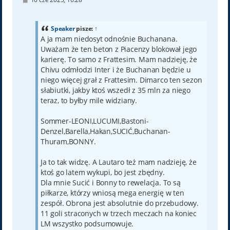
o
s
t
Speaker
pisze:
↑
A ja mam niedosyt odnośnie Buchanana.
Uważam że ten beton z Piacenzy blokował jego
karierę. To samo z Frattesim. Mam nadzieję, że
Chivu odmłodzi Inter i że Buchanan będzie u
niego więcej grał z Frattesim. Dimarco ten sezon
słabiutki, jakby ktoś wszedł z 35 mln za niego
teraz, to byłby mile widziany.
Sommer-LEONI,LUCUMI,Bastoni-
Denzel,Barella,Hakan,SUCIĆ,Buchanan-
Thuram,BONNY.
Ja to tak widzę. A Lautaro też mam nadzieję, że
ktoś go latem wykupi, bo jest zbędny.
Dla mnie Sucić i Bonny to rewelacja. To są
piłkarze, którzy wniosą mega energię w ten
zespół. Obrona jest absolutnie do przebudowy.
11 goli straconych w trzech meczach na koniec
LM wszystko podsumowuje.