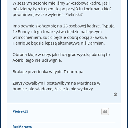
W zeszłym sezonie mieliśmy 24-osobową kadre. Jeśli
pójdziemy tym tropem to po przyjściu Lookmana ktoś
powininen jeszcze wylecieć. Zieliński?
Imo pewnie skończy się na 25 osobowej kadrze. Typuje,
że Bonny z tego towarzystwa będzie najlepszym
wzmocnieniem, Sucic będzie dobrą opcją z ławki, a
Henrique będzie lepszą alternatywą niż Darmian.
Obrona kłuje w oczy, jak chcą grać wysoką obroną to
Acerbi tego nie udźwignie.
Brakuje przecinaka w typie Frendrupa.
Zaryzykowałbym i postawiłbym na Martineza w
bramce, ale wiadomo, że się to nie wydarzy
N
a
g
ó
Piotrek85
r
ę
Re: Mercato