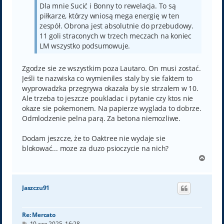
Dla mnie Sucić i Bonny to rewelacja. To są
piłkarze, którzy wniosą mega energię w ten
zespół. Obrona jest absolutnie do przebudowy.
11 goli straconych w trzech meczach na koniec
LM wszystko podsumowuje.
Zgodze sie ze wszystkim poza Lautaro. On musi zostać.
Jeśli te nazwiska co wymieniles staly by sie faktem to
wyprowadzka przegrywa okazała by sie strzalem w 10.
Ale trzeba to jeszcze poukladac i pytanie czy ktos nie
okaze sie pokemonem. Na papierze wyglada to dobrze.
Odmlodzenie pelna parą. Za betona niemozliwe.
Dodam jeszcze, że to Oaktree nie wydaje sie
blokować... moze za duzo psioczycie na nich?
N
a
g
ó
Jaszczu91
r
ę
Re: Mercato
P
10 cze 2025, 16:28