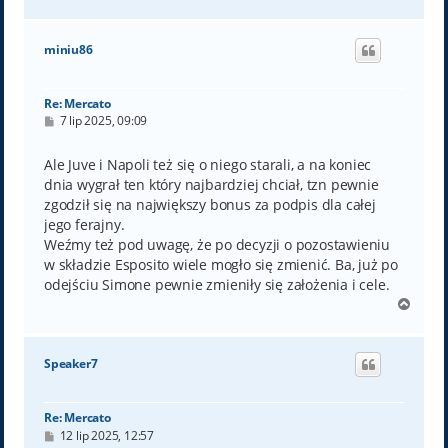
a
g
ó
miniu86
r
ę
Re: Mercato
P
7 lip 2025, 09:09
o
s
t
Ale Juve i Napoli też się o niego starali, a na koniec
dnia wygrał ten który najbardziej chciał, tzn pewnie
zgodził się na największy bonus za podpis dla całej
jego ferajny.
Weźmy też pod uwagę, że po decyzji o pozostawieniu
w składzie Esposito wiele mogło się zmienić. Ba, już po
odejściu Simone pewnie zmieniły się założenia i cele.
N
a
g
ó
Speaker7
r
ę
Re: Mercato
P
12 lip 2025, 12:57