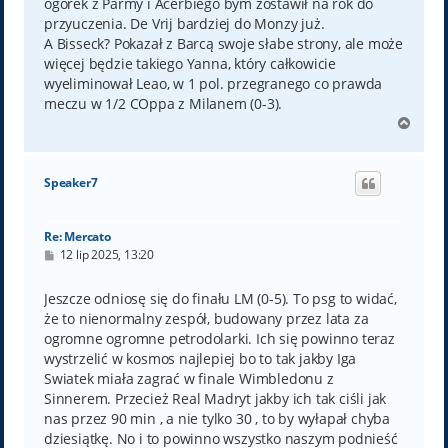
ogórek z Parmy i Acerbiego bym zostawił na rok do
przyuczenia. De Vrij bardziej do Monzy już.
A Bisseck? Pokazał z Barcą swoje słabe strony, ale może
więcej będzie takiego Yanna, który całkowicie
wyeliminował Leao, w 1 pol. przegranego co prawda
meczu w 1/2 COppa z Milanem (0-3).
N
a
g
ó
Speaker7
r
ę
Re: Mercato
P
12 lip 2025, 13:20
o
s
t
Jeszcze odniosę się do finału LM (0-5). To psg to widać,
że to nienormalny zespół, budowany przez lata za
ogromne ogromne petrodolarki. Ich się powinno teraz
wystrzelić w kosmos najlepiej bo to tak jakby Iga
Swiatek miała zagrać w finale Wimbledonu z
Sinnerem. Przecież Real Madryt jakby ich tak ciśli jak
nas przez 90 min , a nie tylko 30 , to by wyłapał chyba
dziesiątkę. No i to powinno wszystko naszym podnieść