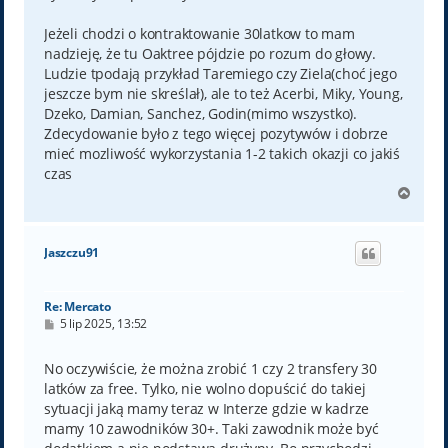
Jeżeli chodzi o kontraktowanie 30latkow to mam
nadzieję, że tu Oaktree pójdzie po rozum do głowy.
Ludzie tpodają przykład Taremiego czy Ziela(choć jego
jeszcze bym nie skreślał), ale to też Acerbi, Miky, Young,
Dzeko, Damian, Sanchez, Godin(mimo wszystko).
Zdecydowanie było z tego więcej pozytywów i dobrze
mieć mozliwość wykorzystania 1-2 takich okazji co jakiś
czas
N
a
g
ó
Jaszczu91
r
ę
Re: Mercato
P
5 lip 2025, 13:52
o
s
t
No oczywiście, że można zrobić 1 czy 2 transfery 30
latków za free. Tylko, nie wolno dopuścić do takiej
sytuacji jaką mamy teraz w Interze gdzie w kadrze
mamy 10 zawodników 30+. Taki zawodnik może być