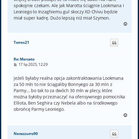
spokojnie czekam. Ale jak Marotta ściągnie Lookmana i
Leoniego to Inzaghiemu gul skoczy XD Chivu będzie
miał super kadrę. Dużo lepszą niż miał Szymon.
N
a
g
ó
Torres21
r
ę
Re: Mercato
P
17 lip 2025, 12:29
o
s
t
Jeżeli byłaby realna opcja zakontraktowania Lookmana
za 50 mln to nie ściągaliby Bonnyego za 30 mln z
Parmy... bo tak to za dwóch 30 mln w plecy, które
można byłoby przeznaczyć na ofensywnego pomocnika
Elliota, Ben Seghira czy Nebela albo na środkowego
obrońcę Parmy Leoniego.
N
a
g
ó
Nerazzurro90
r