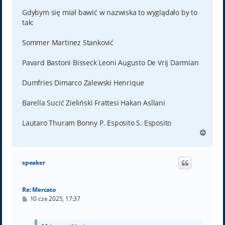
Gdybym się miał bawić w nazwiska to wyglądało by to
tak:
Sommer Martinez Stanković
Pavard Bastoni Bisseck Leoni Augusto De Vrij Darmian
Dumfries Dimarco Zalewski Henrique
Barella Sucić Zieliński Frattesi Hakan Asllani
Lautaro Thuram Bonny P. Esposito S. Esposito
N
a
g
ó
speaker
r
ę
Re: Mercato
P
10 cze 2025, 17:37
o
s
t