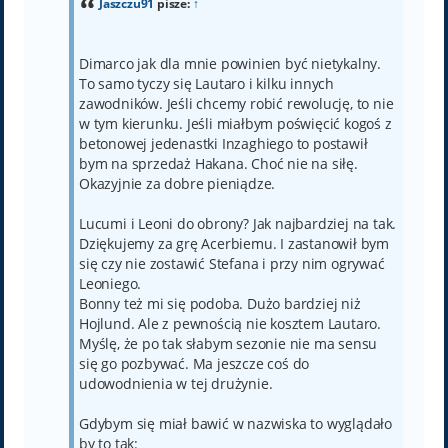
Jaszczu91
pisze:
↑
Dimarco jak dla mnie powinien być nietykalny.
To samo tyczy się Lautaro i kilku innych
zawodników. Jeśli chcemy robić rewolucję, to nie
w tym kierunku. Jeśli miałbym poświęcić kogoś z
betonowej jedenastki Inzaghiego to postawił
bym na sprzedaż Hakana. Choć nie na siłę.
Okazyjnie za dobre pieniądze.
Lucumi i Leoni do obrony? Jak najbardziej na tak.
Dziękujemy za grę Acerbiemu. I zastanowił bym
się czy nie zostawić Stefana i przy nim ogrywać
Leoniego.
Bonny też mi się podoba. Dużo bardziej niż
Hojlund. Ale z pewnością nie kosztem Lautaro.
Myślę, że po tak słabym sezonie nie ma sensu
się go pozbywać. Ma jeszcze coś do
udowodnienia w tej drużynie.
Gdybym się miał bawić w nazwiska to wyglądało
by to tak: