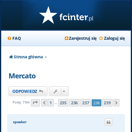
FAQ
Zarejestruj się
Zaloguj się
Strona główna
Mercato
ODPOWIEDZ
Strona
238
z
239
1
235
236
237
239
Posty: 7164
238
Poprzednia
Nastę
…
speaker