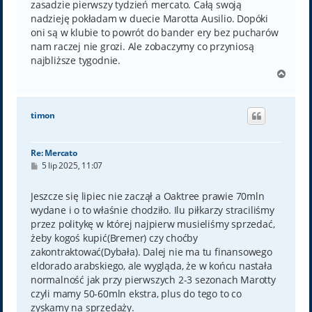
zasadzie pierwszy tydzień mercato. Całą swoją
nadzieję pokładam w duecie Marotta Ausilio. Dopóki
oni są w klubie to powrót do bander ery bez pucharów
nam raczej nie grozi. Ale zobaczymy co przyniosą
najbliższe tygodnie.
N
a
g
ó
timon
r
ę
Re: Mercato
P
5 lip 2025, 11:07
o
s
t
Jeszcze się lipiec nie zaczął a Oaktree prawie 70mln
wydane i o to właśnie chodziło. Ilu piłkarzy straciliśmy
przez politykę w której najpierw musieliśmy sprzedać,
żeby kogoś kupić(Bremer) czy choćby
zakontraktować(Dybała). Dalej nie ma tu finansowego
eldorado arabskiego, ale wygląda, że w końcu nastała
normalność jak przy pierwszych 2-3 sezonach Marotty
czyli mamy 50-60mln ekstra, plus do tego to co
zyskamy na sprzedaży.