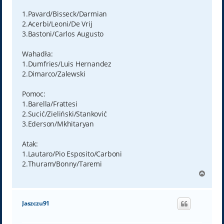
1.Pavard/Bisseck/Darmian
2.Acerbi/Leoni/De Vrij
3.Bastoni/Carlos Augusto
Wahadła:
1.Dumfries/Luis Hernandez
2.Dimarco/Zalewski
Pomoc:
1.Barella/Frattesi
2.Sucić/Zieliński/Stanković
3.Ederson/Mkhitaryan
Atak:
1.Lautaro/Pio Esposito/Carboni
2.Thuram/Bonny/Taremi
N
a
g
ó
Jaszczu91
r
ę