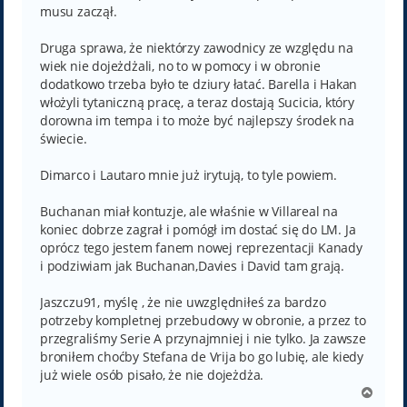
musu zaczął.
Druga sprawa, że niektórzy zawodnicy ze względu na
wiek nie dojeżdżali, no to w pomocy i w obronie
dodatkowo trzeba było te dziury łatać. Barella i Hakan
włożyli tytaniczną pracę, a teraz dostają Sucicia, który
dorowna im tempa i to może być najlepszy środek na
świecie.
Dimarco i Lautaro mnie już irytują, to tyle powiem.
Buchanan miał kontuzje, ale właśnie w Villareal na
koniec dobrze zagrał i pomógł im dostać się do LM. Ja
oprócz tego jestem fanem nowej reprezentacji Kanady
i podziwiam jak Buchanan,Davies i David tam grają.
Jaszczu91, myślę , że nie uwzględniłeś za bardzo
potrzeby kompletnej przebudowy w obronie, a przez to
przegraliśmy Serie A przynajmniej i nie tylko. Ja zawsze
broniłem choćby Stefana de Vrija bo go lubię, ale kiedy
już wiele osób pisało, że nie dojeżdża.
N