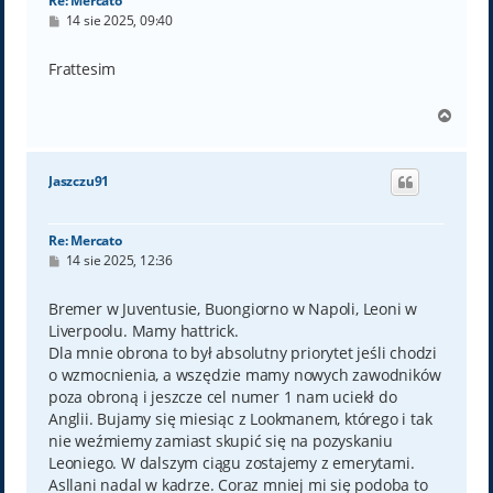
Re: Mercato
P
14 sie 2025, 09:40
o
s
t
Frattesim
N
a
g
ó
Jaszczu91
r
ę
Re: Mercato
P
14 sie 2025, 12:36
o
s
t
Bremer w Juventusie, Buongiorno w Napoli, Leoni w
Liverpoolu. Mamy hattrick.
Dla mnie obrona to był absolutny priorytet jeśli chodzi
o wzmocnienia, a wszędzie mamy nowych zawodników
poza obroną i jeszcze cel numer 1 nam uciekł do
Anglii. Bujamy się miesiąc z Lookmanem, którego i tak
nie weźmiemy zamiast skupić się na pozyskaniu
Leoniego. W dalszym ciągu zostajemy z emerytami.
Asllani nadal w kadrze. Coraz mniej mi się podoba to