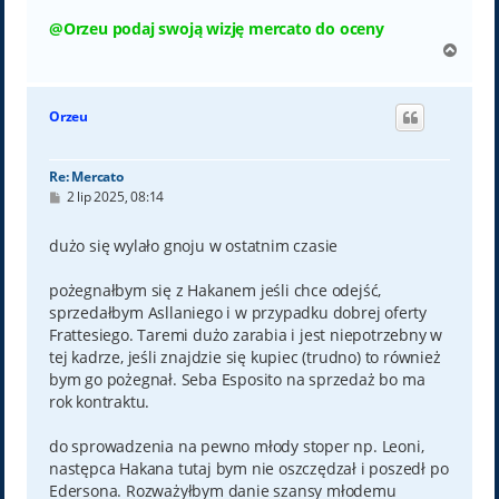
@Orzeu podaj swoją wizję mercato do oceny
N
a
g
ó
Orzeu
r
ę
Re: Mercato
P
2 lip 2025, 08:14
o
s
t
dużo się wylało gnoju w ostatnim czasie
pożegnałbym się z Hakanem jeśli chce odejść,
sprzedałbym Asllaniego i w przypadku dobrej oferty
Frattesiego. Taremi dużo zarabia i jest niepotrzebny w
tej kadrze, jeśli znajdzie się kupiec (trudno) to również
bym go pożegnał. Seba Esposito na sprzedaż bo ma
rok kontraktu.
do sprowadzenia na pewno młody stoper np. Leoni,
następca Hakana tutaj bym nie oszczędzał i poszedł po
Edersona. Rozważyłbym danie szansy młodemu