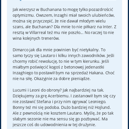
Jak wierzysz w Buchanana to mogę tylko pozazdrościć
optymizmu. Owszem, Inzaghi miał swoich ulubieńców,
można się przyczepić, że nie dawał młodym wielu
szans, ale Buchanan? Dla mnie to nie piłkarz na Inter. Z
resztą w Villarreal też mu nie poszło... No raczej to nie
wina kolejnych trenerów.
Dimarco jak dla mnie powinien być nietykalny. To
samo tyczy się Lautaro i kilku innych zawodników. Jeśli
chcemy robić rewolucję, to nie w tym kierunku. Jeśli
miałbym poświęcić kogoś z betonowej jedenastki
Inzaghiego to postawił bym na sprzedaż Hakana. Choć
nie na siłę. Okazyjnie za dobre pieniądze.
Lucumi i Leoni do obrony? Jak najbardziej na tak.
Dziękujemy za grę Acerbiemu. I zastanowił bym się czy
nie zostawić Stefana i przy nim ogrywać Leoniego.
Bonny też mi się podoba. Dużo bardziej niż Hojlund.
Ale z pewnością nie kosztem Lautaro. Myślę, że po tak
słabym sezonie nie ma sensu się go pozbywać. Ma
jeszcze coś do udowodnienia w tej drużynie.