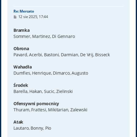
ę
Re: Mercato
P
12 sie 2025, 17:44
o
s
t
Bramka
Sommer, Martinez, Di Gennaro
Obrona
Pavard, Acerbi, Bastoni, Darmian, De Vrij, Bisseck
Wahadła
Dumfies, Henrique, Dimarco, Augusto
Środek
Barella, Hakan, Sucic, Zielinski
Ofensywni pomocnicy
Thuram, Frattesi, Mikitarian, Zalewski
Atak
Lautaro, Bonny, Pio