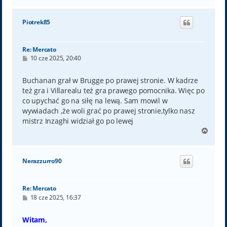
a
g
ó
Piotrek85
r
ę
Re: Mercato
P
10 cze 2025, 20:40
o
s
t
Buchanan grał w Brugge po prawej stronie. W kadrze
też gra i Villarealu też gra prawego pomocnika. Więc po
co upychać go na siłę na lewą. Sam mowil w
wywiadach ,że woli grać po prawej stronie,tylko nasz
mistrz Inzaghi widział go po lewej
N
a
g
ó
Nerazzurro90
r
ę
Re: Mercato
P
18 cze 2025, 16:37
o
s
t
Witam,