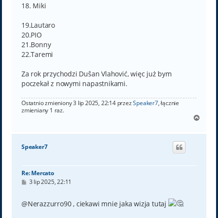
18. Miki
19.Lautaro
20.PIO
21.Bonny
22.Taremi
Za rok przychodzi Duŝan Vlahović, więc już bym
poczekał z nowymi napastnikami.
Ostatnio zmieniony 3 lip 2025, 22:14 przez
Speaker7
, łącznie
zmieniany 1 raz.
N
a
g
ó
Speaker7
r
ę
Re: Mercato
P
3 lip 2025, 22:11
o
s
t
@Nerazzurro90 , ciekawi mnie jaka wizja tutaj