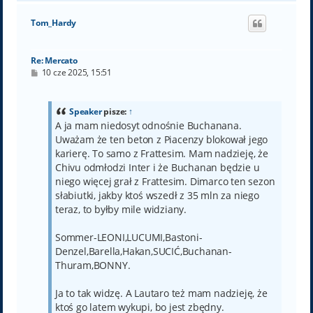
g
ó
Tom_Hardy
r
ę
Re: Mercato
P
10 cze 2025, 15:51
o
s
t
Speaker
pisze:
↑
A ja mam niedosyt odnośnie Buchanana.
Uważam że ten beton z Piacenzy blokował jego
karierę. To samo z Frattesim. Mam nadzieję, że
Chivu odmłodzi Inter i że Buchanan będzie u
niego więcej grał z Frattesim. Dimarco ten sezon
słabiutki, jakby ktoś wszedł z 35 mln za niego
teraz, to byłby mile widziany.
Sommer-LEONI,LUCUMI,Bastoni-
Denzel,Barella,Hakan,SUCIĆ,Buchanan-
Thuram,BONNY.
Ja to tak widzę. A Lautaro też mam nadzieję, że
ktoś go latem wykupi, bo jest zbędny.