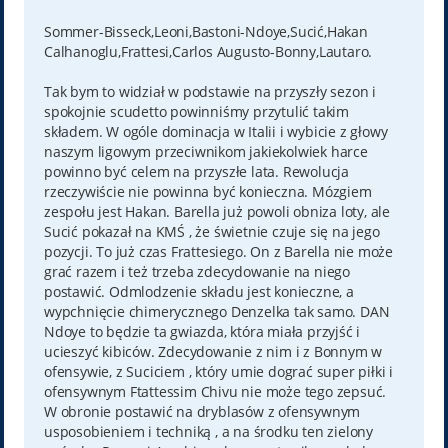
o
s
t
Sommer-Bisseck,Leoni,Bastoni-Ndoye,Sucić,Hakan
Calhanoglu,Frattesi,Carlos Augusto-Bonny,Lautaro.
Tak bym to widział w podstawie na przyszły sezon i
spokojnie scudetto powinniśmy przytulić takim
składem. W ogóle dominacja w Italii i wybicie z głowy
naszym ligowym przeciwnikom jakiekolwiek harce
powinno być celem na przyszłe lata. Rewolucja
rzeczywiście nie powinna być konieczna. Mózgiem
zespołu jest Hakan. Barella już powoli obniza loty, ale
Sucić pokazał na KMŚ , że świetnie czuje się na jego
pozycji. To już czas Frattesiego. On z Barella nie może
grać razem i też trzeba zdecydowanie na niego
postawić. Odmlodzenie składu jest konieczne, a
wypchnięcie chimerycznego Denzelka tak samo. DAN
Ndoye to będzie ta gwiazda, która miała przyjść i
ucieszyć kibiców. Zdecydowanie z nim i z Bonnym w
ofensywie, z Suciciem , który umie dograć super piłki i
ofensywnym Ftattessim Chivu nie może tego zepsuć.
W obronie postawić na dryblasów z ofensywnym
usposobieniem i techniką , a na środku ten zielony