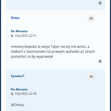
N
a
g
ó
Orzeu
r
ę
Re: Mercato
P
3 lip 2025, 22:11
o
s
t
niestety kiepska ta wizja Tajon raczej nie wróci, a
Dalbert z Darmianem na prawym wahadle aż strach
pomyśleć co by wyprawiał
N
a
g
ó
Speaker7
r
ę
Re: Mercato
P
3 lip 2025, 22:18
o
s
t
@Orzeu