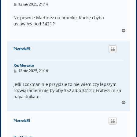
P
12 sie 2025, 21:14
o
s
t
No pewnie Martinez na bramkę. Kadrę chyba
ustawiłeś pod 3421.?
N
a
g
ó
Piotrek85
r
ę
Re: Mercato
P
12 sie 2025, 21:16
o
s
t
Jeśli Lookman nie przyjdzie to nie wiem czy lepszym
rozwiązaniem nie byłoby 352 albo 3412 z Fratessim za
napastnikami
N
a
g
ó
Piotrek85
r
ę