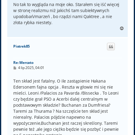
No tak to wygląda na moje oko. Starałem się iść więcej
w stronę realizmu niż jakichś tam subiektywnych
upodobań/marzeń , bo rządzi nami Qaktree , a nie
złota rybka niestety.
N
a
g
ó
Piotrek85
r
ę
Re: Mercato
P
4 lip 2025, 04:01
o
s
t
Ten skład jest fatalny. O ile zastąpienie Hakana
Edersonem fajna opcja . Reszta w głowie mi się nie
mieści. Leoni /Palacios za Pavarda /Bissecka . To Leoni
czy będzie grał PSO a Acerbi dalej centralnym w
podstawowym składzie? Buchanan za Dumfriesa?
Taremi za Thurama ? Na szczęście ten skład jest
nierealny. Palacios pójdzie napewno na
wypożyczenie,Buchanan jest raczej skreślony. Taremi
pewnie też ,ale jego ciężko będzie się pozbyć i pewnie