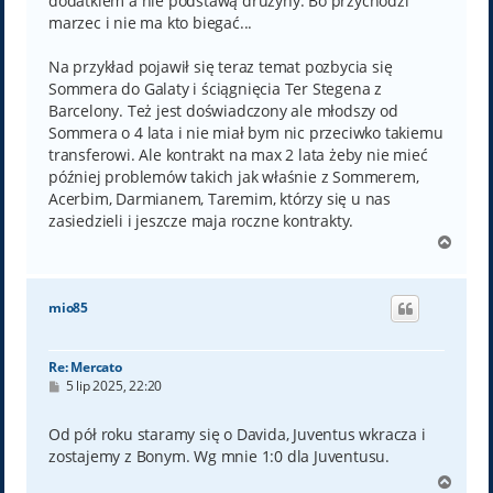
dodatkiem a nie podstawą drużyny. Bo przychodzi
marzec i nie ma kto biegać...
Na przykład pojawił się teraz temat pozbycia się
Sommera do Galaty i ściągnięcia Ter Stegena z
Barcelony. Też jest doświadczony ale młodszy od
Sommera o 4 lata i nie miał bym nic przeciwko takiemu
transferowi. Ale kontrakt na max 2 lata żeby nie mieć
później problemów takich jak właśnie z Sommerem,
Acerbim, Darmianem, Taremim, którzy się u nas
zasiedzieli i jeszcze maja roczne kontrakty.
N
a
g
ó
mio85
r
ę
Re: Mercato
P
5 lip 2025, 22:20
o
s
t
Od pół roku staramy się o Davida, Juventus wkracza i
zostajemy z Bonym. Wg mnie 1:0 dla Juventusu.
N