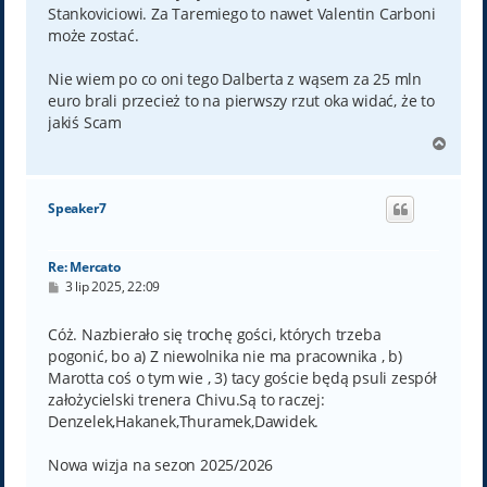
Stankoviciowi. Za Taremiego to nawet Valentin Carboni
może zostać.
Nie wiem po co oni tego Dalberta z wąsem za 25 mln
euro brali przecież to na pierwszy rzut oka widać, że to
jakiś Scam
N
a
g
ó
Speaker7
r
ę
Re: Mercato
P
3 lip 2025, 22:09
o
s
t
Cóż. Nazbierało się trochę gości, których trzeba
pogonić, bo a) Z niewolnika nie ma pracownika , b)
Marotta coś o tym wie , 3) tacy goście będą psuli zespół
założycielski trenera Chivu.Są to raczej:
Denzelek,Hakanek,Thuramek,Dawidek.
Nowa wizja na sezon 2025/2026