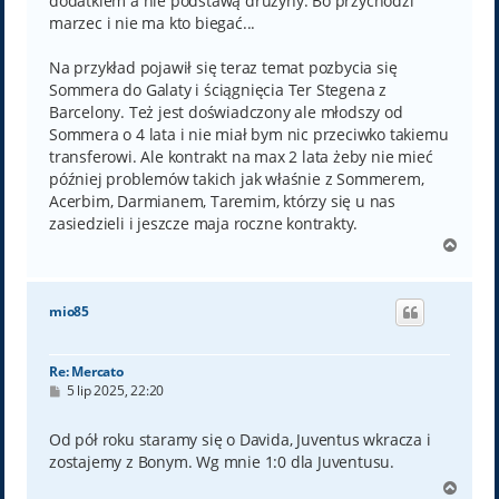
dodatkiem a nie podstawą drużyny. Bo przychodzi
marzec i nie ma kto biegać...
Na przykład pojawił się teraz temat pozbycia się
Sommera do Galaty i ściągnięcia Ter Stegena z
Barcelony. Też jest doświadczony ale młodszy od
Sommera o 4 lata i nie miał bym nic przeciwko takiemu
transferowi. Ale kontrakt na max 2 lata żeby nie mieć
później problemów takich jak właśnie z Sommerem,
Acerbim, Darmianem, Taremim, którzy się u nas
zasiedzieli i jeszcze maja roczne kontrakty.
N
a
g
ó
mio85
r
ę
Re: Mercato
P
5 lip 2025, 22:20
o
s
t
Od pół roku staramy się o Davida, Juventus wkracza i
zostajemy z Bonym. Wg mnie 1:0 dla Juventusu.
N