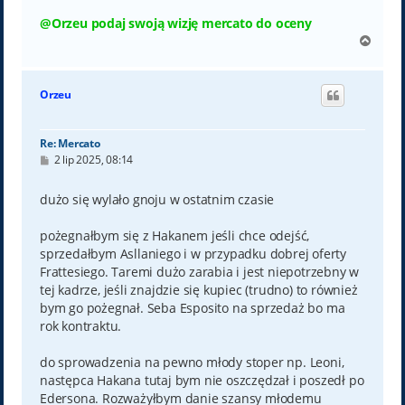
@Orzeu podaj swoją wizję mercato do oceny
N
a
g
ó
Orzeu
r
ę
Re: Mercato
P
2 lip 2025, 08:14
o
s
t
dużo się wylało gnoju w ostatnim czasie
pożegnałbym się z Hakanem jeśli chce odejść,
sprzedałbym Asllaniego i w przypadku dobrej oferty
Frattesiego. Taremi dużo zarabia i jest niepotrzebny w
tej kadrze, jeśli znajdzie się kupiec (trudno) to również
bym go pożegnał. Seba Esposito na sprzedaż bo ma
rok kontraktu.
do sprowadzenia na pewno młody stoper np. Leoni,
następca Hakana tutaj bym nie oszczędzał i poszedł po
Edersona. Rozważyłbym danie szansy młodemu