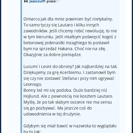
Jaszczu91
pisze:
↑
Dimarco jak dla mnie powinien być nietykalny.
To samo tyczy się Lautaro i kilku innych
zawodników. Jeśli chcemy robić rewolucję, to nie
w tym kierunku. Jeśli miałbym poświęcić kogoś z
betonowej jedenastki Inzaghiego to postawił
bym na sprzedaż Hakana. Choć nie na siłę.
Okazyjnie za dobre pieniądze.
Lucumi i Leoni do obrony? Jak najbardziej na tak.
Dziękujemy za grę Acerbiemu. I zastanowił bym
się czy nie zostawić Stefana i przy nim ogrywać
Leoniego.
Bonny też mi się podoba. Dużo bardziej niż
Hojlund. Ale z pewnością nie kosztem Lautaro.
Myślę, że po tak słabym sezonie nie ma sensu
się go pozbywać. Ma jeszcze coś do
udowodnienia w tej drużynie.
Gdybym się miał bawić w nazwiska to wyglądało
by to tak: