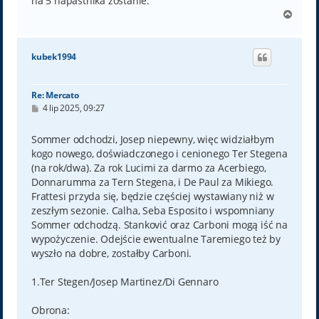
na 5 napastnika zostanie.
N
a
g
ó
kubek1994
r
ę
Re: Mercato
P
4 lip 2025, 09:27
o
s
t
Sommer odchodzi, Josep niepewny, więc widziałbym
kogo nowego, doświadczonego i cenionego Ter Stegena
(na rok/dwa). Za rok Lucimi za darmo za Acerbiego,
Donnarumma za Tern Stegena, i De Paul za Mikiego.
Frattesi przyda się, będzie częściej wystawiany niż w
zeszłym sezonie. Calha, Seba Esposito i wspomniany
Sommer odchodzą. Stanković oraz Carboni mogą iść na
wypożyczenie. Odejście ewentualne Taremiego też by
wyszło na dobre, zostałby Carboni.
1.Ter Stegen/Josep Martinez/Di Gennaro
Obrona: