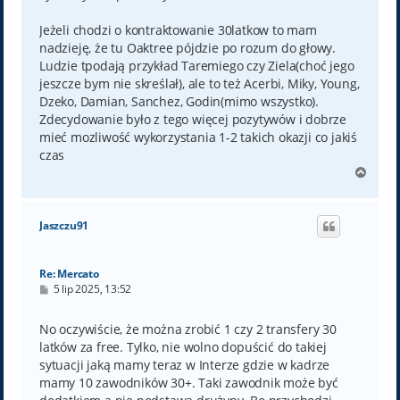
Jeżeli chodzi o kontraktowanie 30latkow to mam
nadzieję, że tu Oaktree pójdzie po rozum do głowy.
Ludzie tpodają przykład Taremiego czy Ziela(choć jego
jeszcze bym nie skreślał), ale to też Acerbi, Miky, Young,
Dzeko, Damian, Sanchez, Godin(mimo wszystko).
Zdecydowanie było z tego więcej pozytywów i dobrze
mieć mozliwość wykorzystania 1-2 takich okazji co jakiś
czas
N
a
g
ó
Jaszczu91
r
ę
Re: Mercato
P
5 lip 2025, 13:52
o
s
t
No oczywiście, że można zrobić 1 czy 2 transfery 30
latków za free. Tylko, nie wolno dopuścić do takiej
sytuacji jaką mamy teraz w Interze gdzie w kadrze
mamy 10 zawodników 30+. Taki zawodnik może być