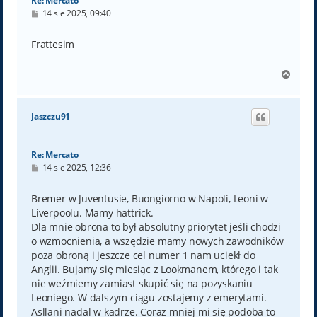
Re: Mercato
P
14 sie 2025, 09:40
o
s
t
Frattesim
N
a
g
ó
Jaszczu91
r
ę
Re: Mercato
P
14 sie 2025, 12:36
o
s
t
Bremer w Juventusie, Buongiorno w Napoli, Leoni w
Liverpoolu. Mamy hattrick.
Dla mnie obrona to był absolutny priorytet jeśli chodzi
o wzmocnienia, a wszędzie mamy nowych zawodników
poza obroną i jeszcze cel numer 1 nam uciekł do
Anglii. Bujamy się miesiąc z Lookmanem, którego i tak
nie weźmiemy zamiast skupić się na pozyskaniu
Leoniego. W dalszym ciągu zostajemy z emerytami.
Asllani nadal w kadrze. Coraz mniej mi się podoba to