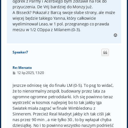
ogórek z Parmy i Acerbiego bym zostawił na rok do
przyuczenia. De Vrij bardziej do Monzy już.
A Bisseck? Pokazał z Barcą swoje słabe strony, ale może
więcej będzie takiego Yanna, który całkowicie
wyeliminował Leao, w 1 pol. przegranego co prawda
meczu w 1/2 COppa z Milanem (0-3).
N
a
g
ó
Speaker7
r
ę
Re: Mercato
P
12 lip 2025, 13:20
o
s
t
Jeszcze odniosę się do finału LM (0-5). To psg to widać,
że to nienormalny zespół, budowany przez lata za
ogromne ogromne petrodolarki. Ich się powinno teraz
wystrzelić w kosmos najlepiej bo to tak jakby Iga
Swiatek miała zagrać w finale Wimbledonu z
Sinnerem. Przecież Real Madryt jakby ich tak ciśli jak
nas przez 90 min , a nie tylko 30 , to by wyłapał chyba
dziesiątkę. No i to powinno wszystko naszym podnieść