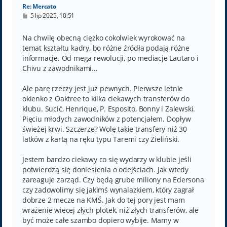
Re: Mercato
P
5 lip 2025, 10:51
o
s
t
Na chwilę obecną ciężko cokolwiek wyrokować na
temat kształtu kadry, bo różne źródła podają różne
informacje. Od mega rewolucji, po mediacje Lautaro i
Chivu z zawodnikami...
Ale parę rzeczy jest już pewnych. Pierwsze letnie
okienko z Oaktree to kilka ciekawych transferów do
klubu. Sucić, Henrique, P. Esposito, Bonny i Zalewski.
Pięciu młodych zawodników z potencjałem. Dopływ
świeżej krwi. Szczerze? Wolę takie transfery niż 30
latków z kartą na ręku typu Taremi czy Zieliński.
Jestem bardzo ciekawy co się wydarzy w klubie jeśli
potwierdzą się doniesienia o odejściach. Jak wtedy
zareaguje zarząd. Czy będą grube miliony na Edersona
czy zadowolimy się jakimś wynalazkiem, który zagrał
dobrze 2 mecze na KMŚ. Jak do tej pory jest mam
wrażenie wiecej złych plotek, niż złych transferów, ale
być może całe szambo dopiero wybije. Mamy w