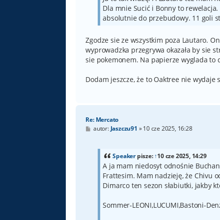
Dla mnie Sucić i Bonny to rewelacja.
absolutnie do przebudowy. 11 goli 
Zgodze sie ze wszystkim poza Lautaro. On m
wyprowadzka przegrywa okazała by sie strz
sie pokemonem. Na papierze wyglada to 
Dodam jeszcze, że to Oaktree nie wydaje s
Re: Mercato
P
autor:
Jaszczu91
»
10 cze 2025, 16:28
o
s
t
Speaker
pisze:
↑
10 cze 2025, 14:29
A ja mam niedosyt odnośnie Buchana
Frattesim. Mam nadzieję, że Chivu od
Dimarco ten sezon słabiutki, jakby kt
Sommer-LEONI,LUCUMI,Bastoni-Denz