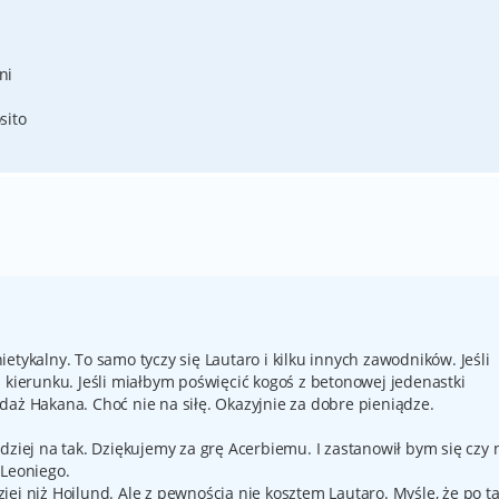
ni
sito
etykalny. To samo tyczy się Lautaro i kilku innych zawodników. Jeśli
m kierunku. Jeśli miałbym poświęcić kogoś z betonowej jedenastki
daż Hakana. Choć nie na siłę. Okazyjnie za dobre pieniądze.
dziej na tak. Dziękujemy za grę Acerbiemu. I zastanowił bym się czy 
 Leoniego.
ej niż Hojlund. Ale z pewnością nie kosztem Lautaro. Myślę, że po t