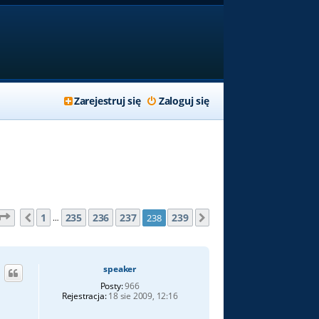
Zarejestruj się
Zaloguj się
Strona
238
z
239
1
235
236
237
239
238
Poprzednia
Następna
…
speaker
Posty:
966
Rejestracja:
18 sie 2009, 12:16