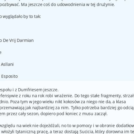
 pozbywać. Ma jeszcze coś do udowodnienia w tej drużynie.
 wyglądało by to tak:
o De Vrij Darmian
e
 Asllani
 Esposito
społu i z Dumfriesem jeszcze.
fensywie z roku na rok robi wrażenie. Do tego stałe fragmenty, strzał
nio. Poza tym w jego wieku nikt kokosów za niego nie da, a klasa
zemawiają jak najbardziej za nim. Tylko potrzeba bardziej go odcią
em przez cały sezon, dopiero pod koniec z musu zaczął.
względu na wiek nie dojeżdżali, no to w pomocy i w obronie dodatko
an włożyli tytaniczną pracę, a teraz dostają Sucicia, który dorowna im 