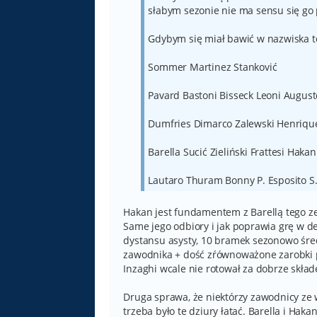
słabym sezonie nie ma sensu się go
Gdybym się miał bawić w nazwiska to
Sommer Martinez Stanković
Pavard Bastoni Bisseck Leoni August
Dumfries Dimarco Zalewski Henriqu
Barella Sucić Zieliński Frattesi Hakan
Lautaro Thuram Bonny P. Esposito S.
Hakan jest fundamentem z Barellą tego ze
Same jego odbiory i jak poprawia grę w de
dystansu asysty, 10 bramek sezonowo śred
zawodnika + dość zŕównoważone zarobki pr
Inzaghi wcale nie rotował za dobrze skład
Druga sprawa, że niektórzy zawodnicy ze 
trzeba było te dziury łatać. Barella i Hak