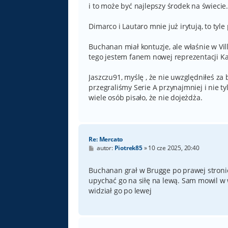
i to może być najlepszy środek na świecie
Dimarco i Lautaro mnie już irytują, to tyl
Buchanan miał kontuzje, ale właśnie w Vil
tego jestem fanem nowej reprezentacji Ka
Jaszczu91, myślę , że nie uwzględniłeś z
przegraliśmy Serie A przynajmniej i nie ty
wiele osób pisało, że nie dojeżdża.
Re: Mercato
P
autor:
Piotrek85
»
10 cze 2025, 20:40
o
s
t
Buchanan grał w Brugge po prawej stronie
upychać go na siłę na lewą. Sam mowil w w
widział go po lewej