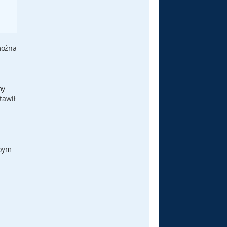
można
my
tawił
abym