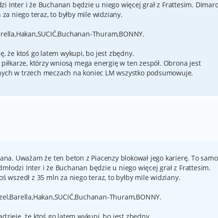
i Inter i że Buchanan będzie u niego więcej grał z Frattesim. Dimar
 za niego teraz, to byłby mile widziany.
arella,Hakan,SUCIĆ,Buchanan-Thuram,BONNY.
ę, że ktoś go latem wykupi, bo jest zbędny.
ą piłkarze, którzy wniosą mega energię w ten zespół. Obrona jest
onych w trzech meczach na koniec LM wszystko podsumowuje.
na. Uważam że ten beton z Piacenzy blokował jego karierę. To samo
młodzi Inter i że Buchanan będzie u niego więcej grał z Frattesim.
oś wszedł z 35 mln za niego teraz, to byłby mile widziany.
el,Barella,Hakan,SUCIĆ,Buchanan-Thuram,BONNY.
adzieję, że ktoś go latem wykupi, bo jest zbędny.