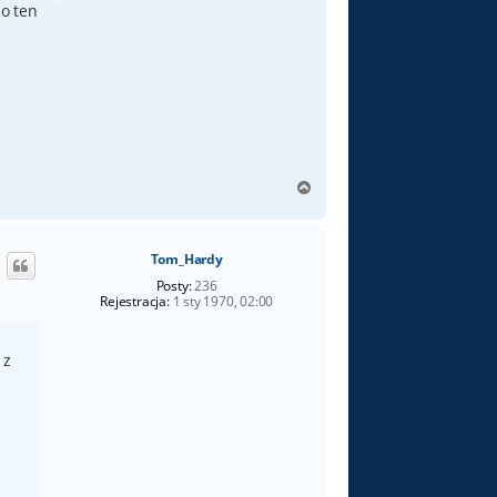
co ten
N
a
g
ó
Tom_Hardy
r
ę
Posty:
236
Rejestracja:
1 sty 1970, 02:00
 z