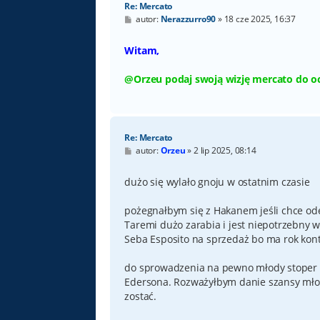
Re: Mercato
P
autor:
Nerazzurro90
»
18 cze 2025, 16:37
o
s
t
Witam,
@Orzeu podaj swoją wizję mercato do o
Re: Mercato
P
autor:
Orzeu
»
2 lip 2025, 08:14
o
s
t
dużo się wylało gnoju w ostatnim czasie
pożegnałbym się z Hakanem jeśli chce odej
Taremi dużo zarabia i jest niepotrzebny w 
Seba Esposito na sprzedaż bo ma rok kont
do sprowadzenia na pewno młody stoper n
Edersona. Rozważyłbym danie szansy mło
zostać.