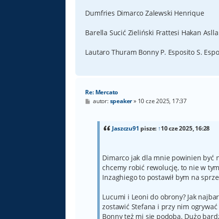
Dumfries Dimarco Zalewski Henrique
Barella Sucić Zieliński Frattesi Hakan Aslla
Lautaro Thuram Bonny P. Esposito S. Espo
Re: Mercato
P
autor:
speaker
»
10 cze 2025, 17:37
o
s
t
Jaszczu91
pisze:
↑
10 cze 2025, 16:28
Dimarco jak dla mnie powinien być ni
chcemy robić rewolucję, to nie w ty
Inzaghiego to postawił bym na sprze
Lucumi i Leoni do obrony? Jak najbar
zostawić Stefana i przy nim ogrywać
Bonny też mi się podoba. Dużo bardzi