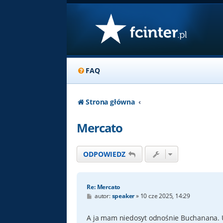
FAQ
Strona główna
Mercato
ODPOWIEDZ
Re: Mercato
P
autor:
speaker
»
10 cze 2025, 14:29
o
s
t
A ja mam niedosyt odnośnie Buchanana. U