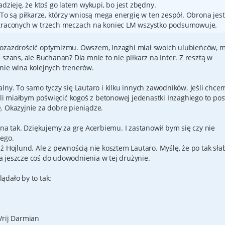
adzieję, że ktoś go latem wykupi, bo jest zbędny.
 To są piłkarze, którzy wniosą mega energię w ten zespół. Obrona jest
straconych w trzech meczach na koniec LM wszystko podsumowuje.
pozazdrościć optymizmu. Owszem, Inzaghi miał swoich ulubieńców, 
szans, ale Buchanan? Dla mnie to nie piłkarz na Inter. Z resztą w
o nie wina kolejnych trenerów.
lny. To samo tyczy się Lautaro i kilku innych zawodników. Jeśli chce
eśli miałbym poświęcić kogoś z betonowej jedenastki Inzaghiego to pos
. Okazyjnie za dobre pieniądze.
 na tak. Dziękujemy za grę Acerbiemu. I zastanowił bym się czy nie
iego.
ż Hojlund. Ale z pewnością nie kosztem Lautaro. Myślę, że po tak sł
 jeszcze coś do udowodnienia w tej drużynie.
ądało by to tak:
Vrij Darmian