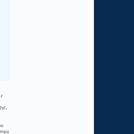
 z
żyć,
wo
tempa