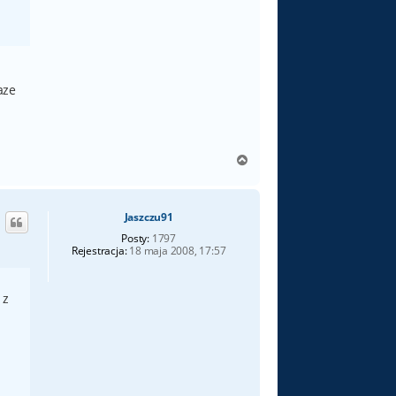
aze
N
a
g
ó
Jaszczu91
r
ę
Posty:
1797
Rejestracja:
18 maja 2008, 17:57
 z