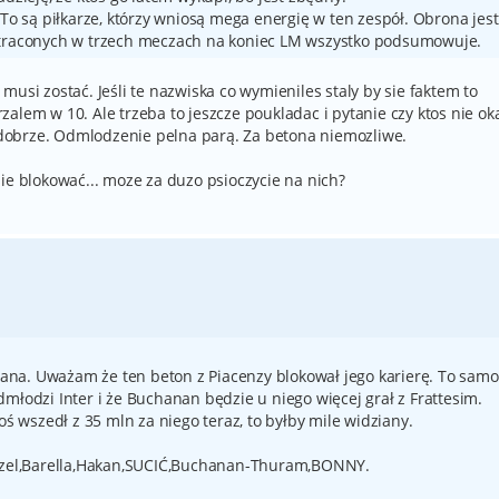
 To są piłkarze, którzy wniosą mega energię w ten zespół. Obrona jest
straconych w trzech meczach na koniec LM wszystko podsumowuje.
usi zostać. Jeśli te nazwiska co wymieniles staly by sie faktem to
alem w 10. Ale trzeba to jeszcze poukladac i pytanie czy ktos nie ok
dobrze. Odmlodzenie pelna parą. Za betona niemozliwe.
ie blokować... moze za duzo psioczycie na nich?
na. Uważam że ten beton z Piacenzy blokował jego karierę. To samo
młodzi Inter i że Buchanan będzie u niego więcej grał z Frattesim.
oś wszedł z 35 mln za niego teraz, to byłby mile widziany.
el,Barella,Hakan,SUCIĆ,Buchanan-Thuram,BONNY.