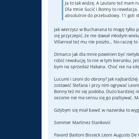
Ja to tak widzę. A Lautaro też mam n
Dla mnie Sucić i Bonny to rewelacja.
absolutnie do przebudowy. 11 goli 
Jak wierzysz w Buchanana to mogę tylko 
się przyczepić, że nie dawał młodym wielu 
Villarreal też mu nie poszło... No raczej t
Dimarco jak dla mnie powinien być nietyka
robić rewolucję, to nie w tym kierunku. J
bym na sprzedaż Hakana. Choć nie na siłę
Lucumi i Leoni do obrony? Jak najbardziej
zostawić Stefana i przy nim ogrywać Leon
Bonny też mi się podoba. Dużo bardziej ni
sezonie nie ma sensu się go pozbywać. Ma
Gdybym się miał bawić w nazwiska to wygl
Sommer Martinez Stanković
Pavard Bastoni Bisseck Leoni Augusto De 