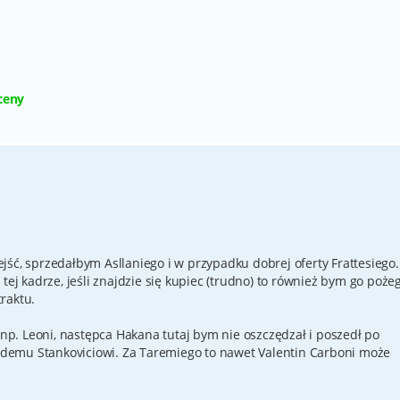
ceny
ść, sprzedałbym Asllaniego i w przypadku dobrej oferty Frattesiego.
tej kadrze, jeśli znajdzie się kupiec (trudno) to również bym go poże
raktu.
p. Leoni, następca Hakana tutaj bym nie oszczędzał i poszedł po
demu Stankoviciowi. Za Taremiego to nawet Valentin Carboni może