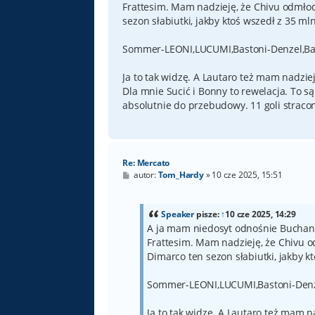
Frattesim. Mam nadzieję, że Chivu odmłodz
sezon słabiutki, jakby ktoś wszedł z 35 mln
Sommer-LEONI,LUCUMI,Bastoni-Denzel,B
Ja to tak widzę. A Lautaro też mam nadziej
Dla mnie Sucić i Bonny to rewelacja. To s
absolutnie do przebudowy. 11 goli strac
Re: Mercato
P
autor:
Tom_Hardy
»
10 cze 2025, 15:51
o
s
t
Speaker
pisze:
↑
10 cze 2025, 14:29
A ja mam niedosyt odnośnie Buchana
Frattesim. Mam nadzieję, że Chivu od
Dimarco ten sezon słabiutki, jakby kt
Sommer-LEONI,LUCUMI,Bastoni-Denz
Ja to tak widzę. A Lautaro też mam n