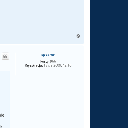
N
a
g
ó
speaker
r
ę
Posty:
966
Rejestracja:
18 sie 2009, 12:16
nie
ak