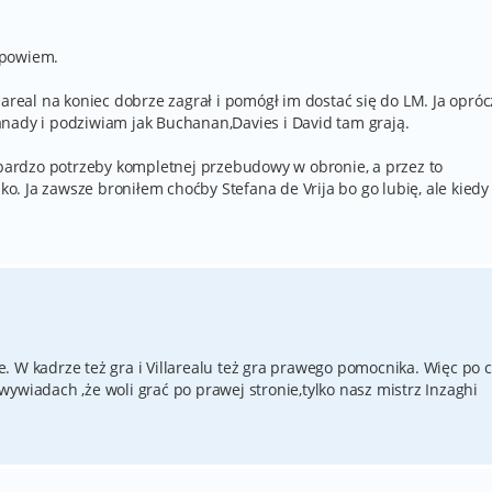
.
e powiem.
lareal na koniec dobrze zagrał i pomógł im dostać się do LM. Ja opróc
nady i podziwiam jak Buchanan,Davies i David tam grają.
a bardzo potrzeby kompletnej przebudowy w obronie, a przez to
lko. Ja zawsze broniłem choćby Stefana de Vrija bo go lubię, ale kiedy
. W kadrze też gra i Villarealu też gra prawego pomocnika. Więc po 
ywiadach ,że woli grać po prawej stronie,tylko nasz mistrz Inzaghi