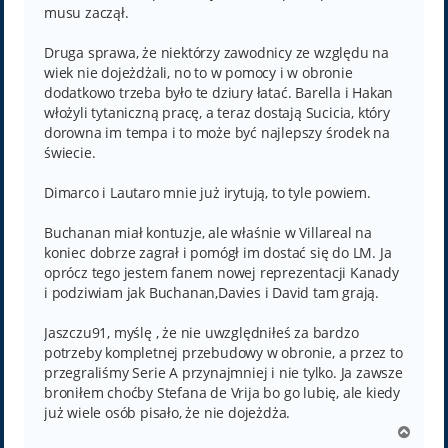
musu zaczął.
Druga sprawa, że niektórzy zawodnicy ze względu na
wiek nie dojeżdżali, no to w pomocy i w obronie
dodatkowo trzeba było te dziury łatać. Barella i Hakan
włożyli tytaniczną pracę, a teraz dostają Sucicia, który
dorowna im tempa i to może być najlepszy środek na
świecie.
Dimarco i Lautaro mnie już irytują, to tyle powiem.
Buchanan miał kontuzje, ale właśnie w Villareal na
koniec dobrze zagrał i pomógł im dostać się do LM. Ja
oprócz tego jestem fanem nowej reprezentacji Kanady
i podziwiam jak Buchanan,Davies i David tam grają.
Jaszczu91, myślę , że nie uwzględniłeś za bardzo
potrzeby kompletnej przebudowy w obronie, a przez to
przegraliśmy Serie A przynajmniej i nie tylko. Ja zawsze
broniłem choćby Stefana de Vrija bo go lubię, ale kiedy
już wiele osób pisało, że nie dojeżdża.
N