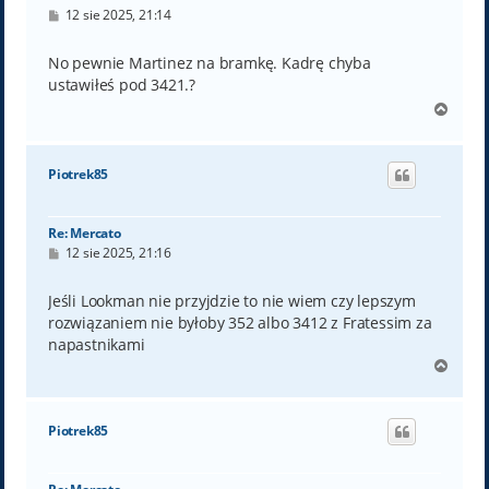
P
12 sie 2025, 21:14
o
s
t
No pewnie Martinez na bramkę. Kadrę chyba
ustawiłeś pod 3421.?
N
a
g
ó
Piotrek85
r
ę
Re: Mercato
P
12 sie 2025, 21:16
o
s
t
Jeśli Lookman nie przyjdzie to nie wiem czy lepszym
rozwiązaniem nie byłoby 352 albo 3412 z Fratessim za
napastnikami
N
a
g
ó
Piotrek85
r
ę