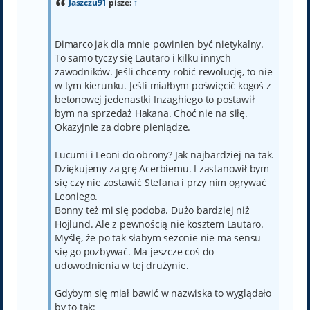
Jaszczu91
pisze:
↑
Dimarco jak dla mnie powinien być nietykalny.
To samo tyczy się Lautaro i kilku innych
zawodników. Jeśli chcemy robić rewolucję, to nie
w tym kierunku. Jeśli miałbym poświęcić kogoś z
betonowej jedenastki Inzaghiego to postawił
bym na sprzedaż Hakana. Choć nie na siłę.
Okazyjnie za dobre pieniądze.
Lucumi i Leoni do obrony? Jak najbardziej na tak.
Dziękujemy za grę Acerbiemu. I zastanowił bym
się czy nie zostawić Stefana i przy nim ogrywać
Leoniego.
Bonny też mi się podoba. Dużo bardziej niż
Hojlund. Ale z pewnością nie kosztem Lautaro.
Myślę, że po tak słabym sezonie nie ma sensu
się go pozbywać. Ma jeszcze coś do
udowodnienia w tej drużynie.
Gdybym się miał bawić w nazwiska to wyglądało
by to tak: