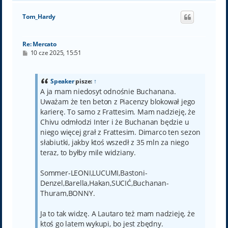
g
ó
Tom_Hardy
r
ę
Re: Mercato
P
10 cze 2025, 15:51
o
s
t
Speaker
pisze:
↑
A ja mam niedosyt odnośnie Buchanana.
Uważam że ten beton z Piacenzy blokował jego
karierę. To samo z Frattesim. Mam nadzieję, że
Chivu odmłodzi Inter i że Buchanan będzie u
niego więcej grał z Frattesim. Dimarco ten sezon
słabiutki, jakby ktoś wszedł z 35 mln za niego
teraz, to byłby mile widziany.
Sommer-LEONI,LUCUMI,Bastoni-
Denzel,Barella,Hakan,SUCIĆ,Buchanan-
Thuram,BONNY.
Ja to tak widzę. A Lautaro też mam nadzieję, że
ktoś go latem wykupi, bo jest zbędny.