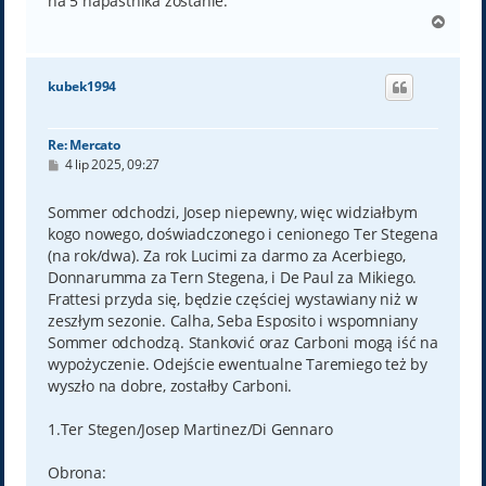
na 5 napastnika zostanie.
N
a
g
ó
kubek1994
r
ę
Re: Mercato
P
4 lip 2025, 09:27
o
s
t
Sommer odchodzi, Josep niepewny, więc widziałbym
kogo nowego, doświadczonego i cenionego Ter Stegena
(na rok/dwa). Za rok Lucimi za darmo za Acerbiego,
Donnarumma za Tern Stegena, i De Paul za Mikiego.
Frattesi przyda się, będzie częściej wystawiany niż w
zeszłym sezonie. Calha, Seba Esposito i wspomniany
Sommer odchodzą. Stanković oraz Carboni mogą iść na
wypożyczenie. Odejście ewentualne Taremiego też by
wyszło na dobre, zostałby Carboni.
1.Ter Stegen/Josep Martinez/Di Gennaro
Obrona: