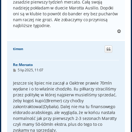
zasadzie pierwszy tydzień mercato. Całą swoją
nadzieję pokładam w duecie Marotta Ausilio. Dopóki
oni są w klubie to powrót do bander ery bez pucharów
nam raczej nie grozi. Ale zobaczymy co przyniosą
najbliższe tygodnie.
N
a
g
ó
timon
r
ę
Re: Mercato
P
5 lip 2025, 11:07
o
s
t
Jeszcze się lipiec nie zaczął a Oaktree prawie 70mln
wydane i o to właśnie chodziło. Ilu piłkarzy straciliśmy
przez politykę w której najpierw musieliśmy sprzedać,
żeby kogoś kupić(Bremer) czy choćby
zakontraktować(Dybała). Dalej nie ma tu finansowego
eldorado arabskiego, ale wygląda, że w końcu nastała
normalność jak przy pierwszych 2-3 sezonach Marotty
czyli mamy 50-60mln ekstra, plus do tego to co
zyskamy na sprzedaży.