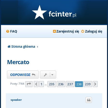
FAQ
Zarejestruj się
Zaloguj się
Strona główna
Mercato
ODPOWIEDZ
Strona
238
z
239
1
235
236
237
239
Posty: 7164
238
Poprzednia
Nastę
…
speaker