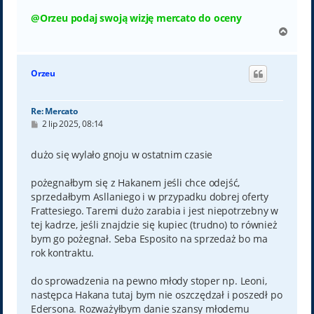
@Orzeu podaj swoją wizję mercato do oceny
N
a
g
ó
Orzeu
r
ę
Re: Mercato
P
2 lip 2025, 08:14
o
s
t
dużo się wylało gnoju w ostatnim czasie
pożegnałbym się z Hakanem jeśli chce odejść,
sprzedałbym Asllaniego i w przypadku dobrej oferty
Frattesiego. Taremi dużo zarabia i jest niepotrzebny w
tej kadrze, jeśli znajdzie się kupiec (trudno) to również
bym go pożegnał. Seba Esposito na sprzedaż bo ma
rok kontraktu.
do sprowadzenia na pewno młody stoper np. Leoni,
następca Hakana tutaj bym nie oszczędzał i poszedł po
Edersona. Rozważyłbym danie szansy młodemu