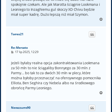
spokojnie czekam. Ale jak Marotta ściągnie Lookmana i
Leoniego to Inzaghiemu gul skoczy XD Chivu będzie
miał super kadrę. Dużo lepszą niż miał Szymon.
N
a
g
ó
Torres21
r
ę
Re: Mercato
P
17 lip 2025, 12:29
o
s
t
Jeżeli byłaby realna opcja zakontraktowania Lookmana
za 50 mln to nie ściągaliby Bonnyego za 30 mln z
Parmy... bo tak to za dwóch 30 mln w plecy, które
można byłoby przeznaczyć na ofensywnego pomocnika
Elliota, Ben Seghira czy Nebela albo na środkowego
obrońcę Parmy Leoniego.
N
a
g
ó
Nerazzurro90
r