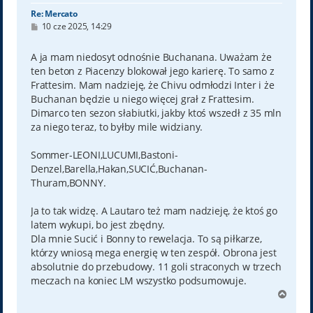
Re: Mercato
P
10 cze 2025, 14:29
o
s
t
A ja mam niedosyt odnośnie Buchanana. Uważam że
ten beton z Piacenzy blokował jego karierę. To samo z
Frattesim. Mam nadzieję, że Chivu odmłodzi Inter i że
Buchanan będzie u niego więcej grał z Frattesim.
Dimarco ten sezon słabiutki, jakby ktoś wszedł z 35 mln
za niego teraz, to byłby mile widziany.
Sommer-LEONI,LUCUMI,Bastoni-
Denzel,Barella,Hakan,SUCIĆ,Buchanan-
Thuram,BONNY.
Ja to tak widzę. A Lautaro też mam nadzieję, że ktoś go
latem wykupi, bo jest zbędny.
Dla mnie Sucić i Bonny to rewelacja. To są piłkarze,
którzy wniosą mega energię w ten zespół. Obrona jest
absolutnie do przebudowy. 11 goli straconych w trzech
meczach na koniec LM wszystko podsumowuje.
N
a