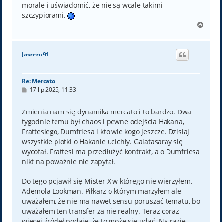
morale i uświadomić, że nie są wcale takimi
szczypiorami.
N
a
g
ó
Jaszczu91
r
ę
Re: Mercato
P
17 lip 2025, 11:33
o
s
t
Zmienia nam się dynamika mercato i to bardzo. Dwa
tygodnie temu był chaos i pewne odejścia Hakana,
Frattesiego, Dumfriesa i kto wie kogo jeszcze. Dzisiaj
wszystkie plotki o Hakanie ucichły. Galatasaray się
wycofał. Frattesi ma przedłużyć kontrakt, a o Dumfriesa
nikt na poważnie nie zapytał.
Do tego pojawił się Mister X w którego nie wierzyłem.
Ademola Lookman. Piłkarz o którym marzyłem ale
uważałem, że nie ma nawet sensu poruszać tematu, bo
uważałem ten transfer za nie realny. Teraz coraz
więcej źródeł podaje, że to może się udać. Na razie