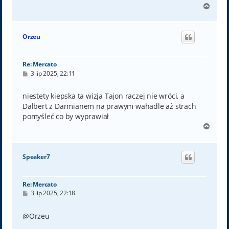
N
a
g
ó
Orzeu
r
ę
Re: Mercato
P
3 lip 2025, 22:11
o
s
t
niestety kiepska ta wizja Tajon raczej nie wróci, a
Dalbert z Darmianem na prawym wahadle aż strach
pomyśleć co by wyprawiał
N
a
g
ó
Speaker7
r
ę
Re: Mercato
P
3 lip 2025, 22:18
o
s
t
@Orzeu