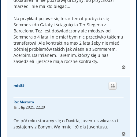
dodatkiem a nie podstawą drużyny. Bo przychodzi
marzec i nie ma kto biegać...
Na przykład pojawił się teraz temat pozbycia się
Sommera do Galaty i ściągnięcia Ter Stegena z
Barcelony. Też jest doświadczony ale młodszy od
Sommera o 4 lata i nie miał bym nic przeciwko takiemu
transferowi. Ale kontrakt na max 2 lata żeby nie mieć
później problemów takich jak właśnie z Sommerem,
Acerbim, Darmianem, Taremim, którzy się u nas
zasiedzieli i jeszcze maja roczne kontrakty.
N
a
g
ó
mio85
r
ę
Re: Mercato
P
5 lip 2025, 22:20
o
s
t
Od pół roku staramy się o Davida, Juventus wkracza i
zostajemy z Bonym. Wg mnie 1:0 dla Juventusu.
N