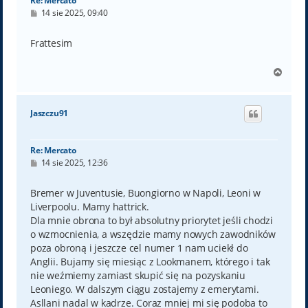
Re: Mercato
P
14 sie 2025, 09:40
o
s
t
Frattesim
N
a
g
ó
Jaszczu91
r
ę
Re: Mercato
P
14 sie 2025, 12:36
o
s
t
Bremer w Juventusie, Buongiorno w Napoli, Leoni w
Liverpoolu. Mamy hattrick.
Dla mnie obrona to był absolutny priorytet jeśli chodzi
o wzmocnienia, a wszędzie mamy nowych zawodników
poza obroną i jeszcze cel numer 1 nam uciekł do
Anglii. Bujamy się miesiąc z Lookmanem, którego i tak
nie weźmiemy zamiast skupić się na pozyskaniu
Leoniego. W dalszym ciągu zostajemy z emerytami.
Asllani nadal w kadrze. Coraz mniej mi się podoba to