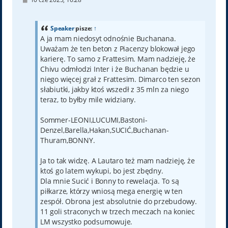
o
s
t
Speaker
pisze:
↑
A ja mam niedosyt odnośnie Buchanana.
Uważam że ten beton z Piacenzy blokował jego
karierę. To samo z Frattesim. Mam nadzieję, że
Chivu odmłodzi Inter i że Buchanan będzie u
niego więcej grał z Frattesim. Dimarco ten sezon
słabiutki, jakby ktoś wszedł z 35 mln za niego
teraz, to byłby mile widziany.
Sommer-LEONI,LUCUMI,Bastoni-
Denzel,Barella,Hakan,SUCIĆ,Buchanan-
Thuram,BONNY.
Ja to tak widzę. A Lautaro też mam nadzieję, że
ktoś go latem wykupi, bo jest zbędny.
Dla mnie Sucić i Bonny to rewelacja. To są
piłkarze, którzy wniosą mega energię w ten
zespół. Obrona jest absolutnie do przebudowy.
11 goli straconych w trzech meczach na koniec
LM wszystko podsumowuje.