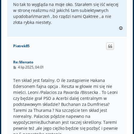
No tak to wygląda na moje oko. Starałem się iść więcej
w stronę realizmu niż jakichś tam subiektywnych
upodobań/marzeń , bo rządzi nami Qaktree , a nie
złota rybka niestety.
N
a
g
ó
Piotrek85
r
ę
Re: Mercato
P
4 lip 2025, 04:01
o
s
t
Ten skład jest fatalny. O ile zastąpienie Hakana
Edersonem fajna opcja . Reszta w głowie mi się nie
mieści. Leoni /Palacios za Pavarda /Bissecka . To Leoni
czy będzie grał PSO a Acerbi dalej centralnym w
podstawowym składzie? Buchanan za Dumfriesa?
Taremi za Thurama ? Na szczęście ten skład jest
nierealny. Palacios pójdzie napewno na
wypożyczenie,Buchanan jest raczej skreślony. Taremi
pewnie też ,ale jego ciężko będzie się pozbyć i pewnie