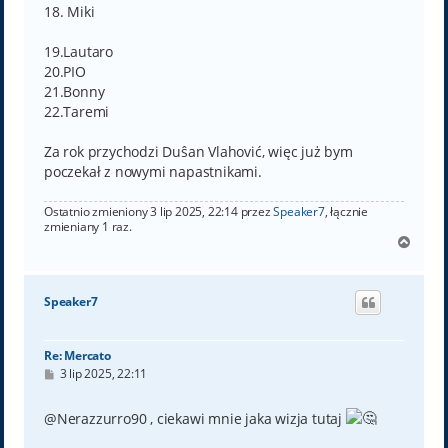
18. Miki
19.Lautaro
20.PIO
21.Bonny
22.Taremi
Za rok przychodzi Duŝan Vlahović, więc już bym
poczekał z nowymi napastnikami.
Ostatnio zmieniony 3 lip 2025, 22:14 przez
Speaker7
, łącznie
zmieniany 1 raz.
N
a
g
ó
Speaker7
r
ę
Re: Mercato
P
3 lip 2025, 22:11
o
s
t
@Nerazzurro90 , ciekawi mnie jaka wizja tutaj