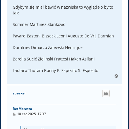
Gdybym się miał bawić w nazwiska to wyglądało by to
tak:
Sommer Martinez Stanković
Pavard Bastoni Bisseck Leoni Augusto De Vrij Darmian
Dumfries Dimarco Zalewski Henrique
Barella Sucić Zieliński Frattesi Hakan Asllani
Lautaro Thuram Bonny P. Esposito S. Esposito
N
a
g
ó
speaker
r
ę
Re: Mercato
P
10 cze 2025, 17:37
o
s
t