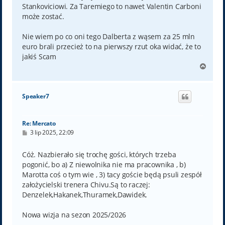
Stankoviciowi. Za Taremiego to nawet Valentin Carboni
może zostać.
Nie wiem po co oni tego Dalberta z wąsem za 25 mln
euro brali przecież to na pierwszy rzut oka widać, że to
jakiś Scam
N
a
g
ó
Speaker7
r
ę
Re: Mercato
P
3 lip 2025, 22:09
o
s
t
Cóż. Nazbierało się trochę gości, których trzeba
pogonić, bo a) Z niewolnika nie ma pracownika , b)
Marotta coś o tym wie , 3) tacy goście będą psuli zespół
założycielski trenera Chivu.Są to raczej:
Denzelek,Hakanek,Thuramek,Dawidek.
Nowa wizja na sezon 2025/2026