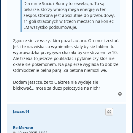
Dla mnie Sucić i Bonny to rewelacja. To są
piłkarze, którzy wniosą mega energię w ten
zespół. Obrona jest absolutnie do przebudowy.
11 goli straconych w trzech meczach na koniec
LM wszystko podsumowuje.
Zgodze sie ze wszystkim poza Lautaro. On musi zostać.
Jeśli te nazwiska co wymieniles staly by sie faktem to
wyprowadzka przegrywa okazała by sie strzalem w 10.
Ale trzeba to jeszcze poukladac i pytanie czy ktos nie
okaze sie pokemonem. Na papierze wyglada to dobrze.
Odmlodzenie pelna parą. Za betona niemozliwe.
Dodam jeszcze, że to Oaktree nie wydaje sie
blokować... moze za duzo psioczycie na nich?
N
a
g
ó
Jaszczu91
r
ę
Re: Mercato
P
10 cze 2025, 16:28