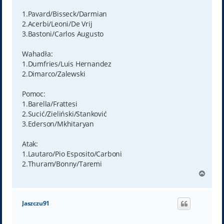
1.Pavard/Bisseck/Darmian
2.Acerbi/Leoni/De Vrij
3.Bastoni/Carlos Augusto
Wahadła:
1.Dumfries/Luis Hernandez
2.Dimarco/Zalewski
Pomoc:
1.Barella/Frattesi
2.Sucić/Zieliński/Stanković
3.Ederson/Mkhitaryan
Atak:
1.Lautaro/Pio Esposito/Carboni
2.Thuram/Bonny/Taremi
N
a
g
ó
Jaszczu91
r
ę