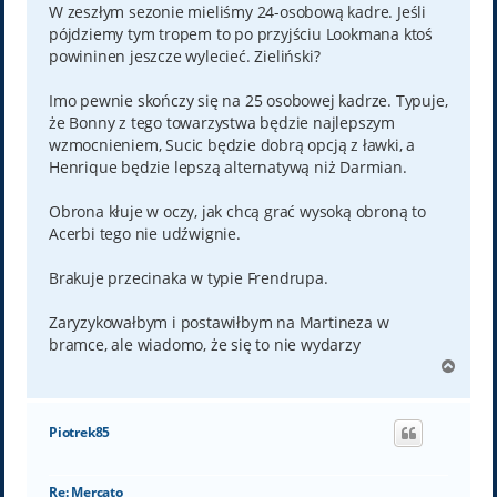
W zeszłym sezonie mieliśmy 24-osobową kadre. Jeśli
pójdziemy tym tropem to po przyjściu Lookmana ktoś
powininen jeszcze wylecieć. Zieliński?
Imo pewnie skończy się na 25 osobowej kadrze. Typuje,
że Bonny z tego towarzystwa będzie najlepszym
wzmocnieniem, Sucic będzie dobrą opcją z ławki, a
Henrique będzie lepszą alternatywą niż Darmian.
Obrona kłuje w oczy, jak chcą grać wysoką obroną to
Acerbi tego nie udźwignie.
Brakuje przecinaka w typie Frendrupa.
Zaryzykowałbym i postawiłbym na Martineza w
bramce, ale wiadomo, że się to nie wydarzy
N
a
g
ó
Piotrek85
r
ę
Re: Mercato