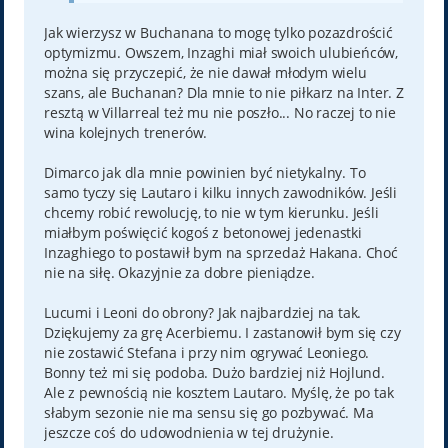
Jak wierzysz w Buchanana to mogę tylko pozazdrościć
optymizmu. Owszem, Inzaghi miał swoich ulubieńców,
można się przyczepić, że nie dawał młodym wielu
szans, ale Buchanan? Dla mnie to nie piłkarz na Inter. Z
resztą w Villarreal też mu nie poszło... No raczej to nie
wina kolejnych trenerów.
Dimarco jak dla mnie powinien być nietykalny. To
samo tyczy się Lautaro i kilku innych zawodników. Jeśli
chcemy robić rewolucję, to nie w tym kierunku. Jeśli
miałbym poświęcić kogoś z betonowej jedenastki
Inzaghiego to postawił bym na sprzedaż Hakana. Choć
nie na siłę. Okazyjnie za dobre pieniądze.
Lucumi i Leoni do obrony? Jak najbardziej na tak.
Dziękujemy za grę Acerbiemu. I zastanowił bym się czy
nie zostawić Stefana i przy nim ogrywać Leoniego.
Bonny też mi się podoba. Dużo bardziej niż Hojlund.
Ale z pewnością nie kosztem Lautaro. Myślę, że po tak
słabym sezonie nie ma sensu się go pozbywać. Ma
jeszcze coś do udowodnienia w tej drużynie.