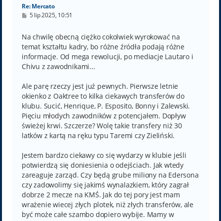
Re: Mercato
P
5 lip 2025, 10:51
o
s
t
Na chwilę obecną ciężko cokolwiek wyrokować na
temat kształtu kadry, bo różne źródła podają różne
informacje. Od mega rewolucji, po mediacje Lautaro i
Chivu z zawodnikami...
Ale parę rzeczy jest już pewnych. Pierwsze letnie
okienko z Oaktree to kilka ciekawych transferów do
klubu. Sucić, Henrique, P. Esposito, Bonny i Zalewski.
Pięciu młodych zawodników z potencjałem. Dopływ
świeżej krwi. Szczerze? Wolę takie transfery niż 30
latków z kartą na ręku typu Taremi czy Zieliński.
Jestem bardzo ciekawy co się wydarzy w klubie jeśli
potwierdzą się doniesienia o odejściach. Jak wtedy
zareaguje zarząd. Czy będą grube miliony na Edersona
czy zadowolimy się jakimś wynalazkiem, który zagrał
dobrze 2 mecze na KMŚ. Jak do tej pory jest mam
wrażenie wiecej złych plotek, niż złych transferów, ale
być może całe szambo dopiero wybije. Mamy w