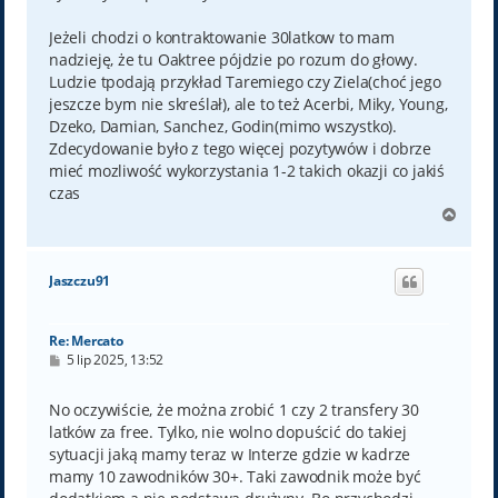
Jeżeli chodzi o kontraktowanie 30latkow to mam
nadzieję, że tu Oaktree pójdzie po rozum do głowy.
Ludzie tpodają przykład Taremiego czy Ziela(choć jego
jeszcze bym nie skreślał), ale to też Acerbi, Miky, Young,
Dzeko, Damian, Sanchez, Godin(mimo wszystko).
Zdecydowanie było z tego więcej pozytywów i dobrze
mieć mozliwość wykorzystania 1-2 takich okazji co jakiś
czas
N
a
g
ó
Jaszczu91
r
ę
Re: Mercato
P
5 lip 2025, 13:52
o
s
t
No oczywiście, że można zrobić 1 czy 2 transfery 30
latków za free. Tylko, nie wolno dopuścić do takiej
sytuacji jaką mamy teraz w Interze gdzie w kadrze
mamy 10 zawodników 30+. Taki zawodnik może być