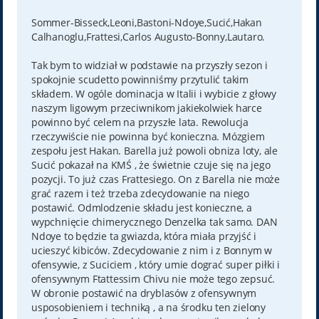
o
s
t
Sommer-Bisseck,Leoni,Bastoni-Ndoye,Sucić,Hakan
Calhanoglu,Frattesi,Carlos Augusto-Bonny,Lautaro.
Tak bym to widział w podstawie na przyszły sezon i
spokojnie scudetto powinniśmy przytulić takim
składem. W ogóle dominacja w Italii i wybicie z głowy
naszym ligowym przeciwnikom jakiekolwiek harce
powinno być celem na przyszłe lata. Rewolucja
rzeczywiście nie powinna być konieczna. Mózgiem
zespołu jest Hakan. Barella już powoli obniza loty, ale
Sucić pokazał na KMŚ , że świetnie czuje się na jego
pozycji. To już czas Frattesiego. On z Barella nie może
grać razem i też trzeba zdecydowanie na niego
postawić. Odmlodzenie składu jest konieczne, a
wypchnięcie chimerycznego Denzelka tak samo. DAN
Ndoye to będzie ta gwiazda, która miała przyjść i
ucieszyć kibiców. Zdecydowanie z nim i z Bonnym w
ofensywie, z Suciciem , który umie dograć super piłki i
ofensywnym Ftattessim Chivu nie może tego zepsuć.
W obronie postawić na dryblasów z ofensywnym
usposobieniem i techniką , a na środku ten zielony