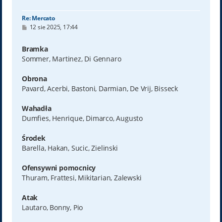
ę
Re: Mercato
P
12 sie 2025, 17:44
o
s
t
Bramka
Sommer, Martinez, Di Gennaro
Obrona
Pavard, Acerbi, Bastoni, Darmian, De Vrij, Bisseck
Wahadła
Dumfies, Henrique, Dimarco, Augusto
Środek
Barella, Hakan, Sucic, Zielinski
Ofensywni pomocnicy
Thuram, Frattesi, Mikitarian, Zalewski
Atak
Lautaro, Bonny, Pio