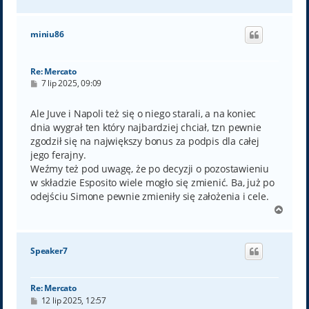
a
g
ó
miniu86
r
ę
Re: Mercato
P
7 lip 2025, 09:09
o
s
t
Ale Juve i Napoli też się o niego starali, a na koniec
dnia wygrał ten który najbardziej chciał, tzn pewnie
zgodził się na największy bonus za podpis dla całej
jego ferajny.
Weźmy też pod uwagę, że po decyzji o pozostawieniu
w składzie Esposito wiele mogło się zmienić. Ba, już po
odejściu Simone pewnie zmieniły się założenia i cele.
N
a
g
ó
Speaker7
r
ę
Re: Mercato
P
12 lip 2025, 12:57