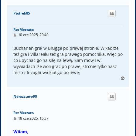
a
g
ó
Piotrek85
r
ę
Re: Mercato
P
10 cze 2025, 20:40
o
s
t
Buchanan grał w Brugge po prawej stronie. W kadrze
też gra i Villarealu też gra prawego pomocnika. Więc po
co upychać go na siłę na lewą. Sam mowil w
wywiadach ,że woli grać po prawej stronie,tylko nasz
mistrz Inzaghi widział go po lewej
N
a
g
ó
Nerazzurro90
r
ę
Re: Mercato
P
18 cze 2025, 16:37
o
s
t
Witam,