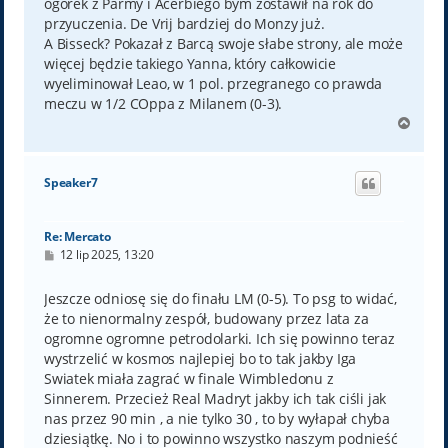
ogórek z Parmy i Acerbiego bym zostawił na rok do
przyuczenia. De Vrij bardziej do Monzy już.
A Bisseck? Pokazał z Barcą swoje słabe strony, ale może
więcej będzie takiego Yanna, który całkowicie
wyeliminował Leao, w 1 pol. przegranego co prawda
meczu w 1/2 COppa z Milanem (0-3).
N
a
g
ó
Speaker7
r
ę
Re: Mercato
P
12 lip 2025, 13:20
o
s
t
Jeszcze odniosę się do finału LM (0-5). To psg to widać,
że to nienormalny zespół, budowany przez lata za
ogromne ogromne petrodolarki. Ich się powinno teraz
wystrzelić w kosmos najlepiej bo to tak jakby Iga
Swiatek miała zagrać w finale Wimbledonu z
Sinnerem. Przecież Real Madryt jakby ich tak ciśli jak
nas przez 90 min , a nie tylko 30 , to by wyłapał chyba
dziesiątkę. No i to powinno wszystko naszym podnieść