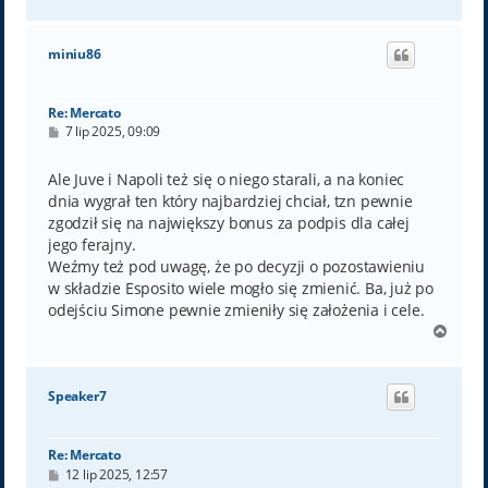
a
g
ó
miniu86
r
ę
Re: Mercato
P
7 lip 2025, 09:09
o
s
t
Ale Juve i Napoli też się o niego starali, a na koniec
dnia wygrał ten który najbardziej chciał, tzn pewnie
zgodził się na największy bonus za podpis dla całej
jego ferajny.
Weźmy też pod uwagę, że po decyzji o pozostawieniu
w składzie Esposito wiele mogło się zmienić. Ba, już po
odejściu Simone pewnie zmieniły się założenia i cele.
N
a
g
ó
Speaker7
r
ę
Re: Mercato
P
12 lip 2025, 12:57