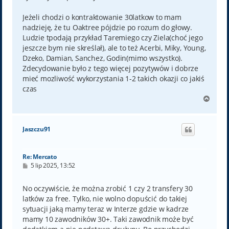
Jeżeli chodzi o kontraktowanie 30latkow to mam
nadzieję, że tu Oaktree pójdzie po rozum do głowy.
Ludzie tpodają przykład Taremiego czy Ziela(choć jego
jeszcze bym nie skreślał), ale to też Acerbi, Miky, Young,
Dzeko, Damian, Sanchez, Godin(mimo wszystko).
Zdecydowanie było z tego więcej pozytywów i dobrze
mieć mozliwość wykorzystania 1-2 takich okazji co jakiś
czas
N
a
g
ó
Jaszczu91
r
ę
Re: Mercato
P
5 lip 2025, 13:52
o
s
t
No oczywiście, że można zrobić 1 czy 2 transfery 30
latków za free. Tylko, nie wolno dopuścić do takiej
sytuacji jaką mamy teraz w Interze gdzie w kadrze
mamy 10 zawodników 30+. Taki zawodnik może być