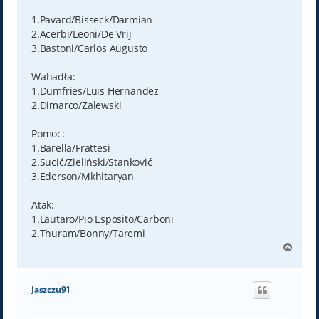
1.Pavard/Bisseck/Darmian
2.Acerbi/Leoni/De Vrij
3.Bastoni/Carlos Augusto
Wahadła:
1.Dumfries/Luis Hernandez
2.Dimarco/Zalewski
Pomoc:
1.Barella/Frattesi
2.Sucić/Zieliński/Stanković
3.Ederson/Mkhitaryan
Atak:
1.Lautaro/Pio Esposito/Carboni
2.Thuram/Bonny/Taremi
N
a
g
ó
Jaszczu91
r
ę