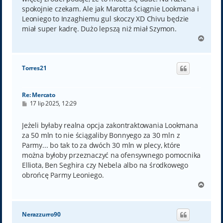
spokojnie czekam. Ale jak Marotta ściągnie Lookmana i
Leoniego to Inzaghiemu gul skoczy XD Chivu będzie
miał super kadrę. Dużo lepszą niż miał Szymon.
N
a
g
ó
Torres21
r
ę
Re: Mercato
P
17 lip 2025, 12:29
o
s
t
Jeżeli byłaby realna opcja zakontraktowania Lookmana
za 50 mln to nie ściągaliby Bonnyego za 30 mln z
Parmy... bo tak to za dwóch 30 mln w plecy, które
można byłoby przeznaczyć na ofensywnego pomocnika
Elliota, Ben Seghira czy Nebela albo na środkowego
obrońcę Parmy Leoniego.
N
a
g
ó
Nerazzurro90
r