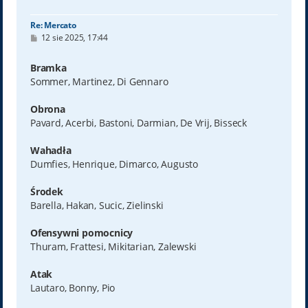
ę
Re: Mercato
P
12 sie 2025, 17:44
o
s
t
Bramka
Sommer, Martinez, Di Gennaro
Obrona
Pavard, Acerbi, Bastoni, Darmian, De Vrij, Bisseck
Wahadła
Dumfies, Henrique, Dimarco, Augusto
Środek
Barella, Hakan, Sucic, Zielinski
Ofensywni pomocnicy
Thuram, Frattesi, Mikitarian, Zalewski
Atak
Lautaro, Bonny, Pio