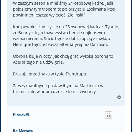
W zeszłym sezonie mieliśmy 24-osobową kadre. Jeśli
pójdziemy tym tropem to po przyjściu Lookmana ktoś
powininen jeszcze wylecieć. Zieliński?
Imo pewnie skończy się na 25 osobowej kadrze. Typuje,
że Bonny z tego towarzystwa będzie najlepszym
wzmocnieniem, Sucic będzie dobrą opcją z ławki, a
Henrique będzie lepszą alternatywą niż Darmian.
Obrona kłuje w oczy, jak chcą grać wysoką obroną to
Acerbi tego nie udźwignie.
Brakuje przecinaka w typie Frendrupa.
Zaryzykowałbym i postawiłbym na Martineza w
bramce, ale wiadomo, że się to nie wydarzy
N
a
g
ó
Piotrek85
r
ę
Re: Mercato