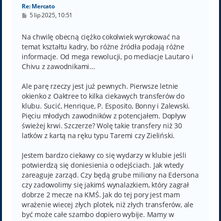
Re: Mercato
P
5 lip 2025, 10:51
o
s
t
Na chwilę obecną ciężko cokolwiek wyrokować na
temat kształtu kadry, bo różne źródła podają różne
informacje. Od mega rewolucji, po mediacje Lautaro i
Chivu z zawodnikami...
Ale parę rzeczy jest już pewnych. Pierwsze letnie
okienko z Oaktree to kilka ciekawych transferów do
klubu. Sucić, Henrique, P. Esposito, Bonny i Zalewski.
Pięciu młodych zawodników z potencjałem. Dopływ
świeżej krwi. Szczerze? Wolę takie transfery niż 30
latków z kartą na ręku typu Taremi czy Zieliński.
Jestem bardzo ciekawy co się wydarzy w klubie jeśli
potwierdzą się doniesienia o odejściach. Jak wtedy
zareaguje zarząd. Czy będą grube miliony na Edersona
czy zadowolimy się jakimś wynalazkiem, który zagrał
dobrze 2 mecze na KMŚ. Jak do tej pory jest mam
wrażenie wiecej złych plotek, niż złych transferów, ale
być może całe szambo dopiero wybije. Mamy w