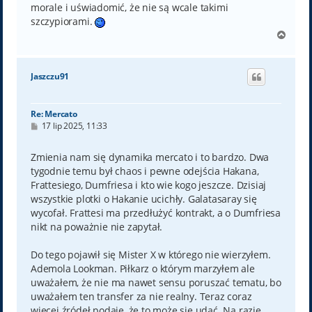
morale i uświadomić, że nie są wcale takimi
szczypiorami.
N
a
g
ó
Jaszczu91
r
ę
Re: Mercato
P
17 lip 2025, 11:33
o
s
t
Zmienia nam się dynamika mercato i to bardzo. Dwa
tygodnie temu był chaos i pewne odejścia Hakana,
Frattesiego, Dumfriesa i kto wie kogo jeszcze. Dzisiaj
wszystkie plotki o Hakanie ucichły. Galatasaray się
wycofał. Frattesi ma przedłużyć kontrakt, a o Dumfriesa
nikt na poważnie nie zapytał.
Do tego pojawił się Mister X w którego nie wierzyłem.
Ademola Lookman. Piłkarz o którym marzyłem ale
uważałem, że nie ma nawet sensu poruszać tematu, bo
uważałem ten transfer za nie realny. Teraz coraz
więcej źródeł podaje, że to może się udać. Na razie