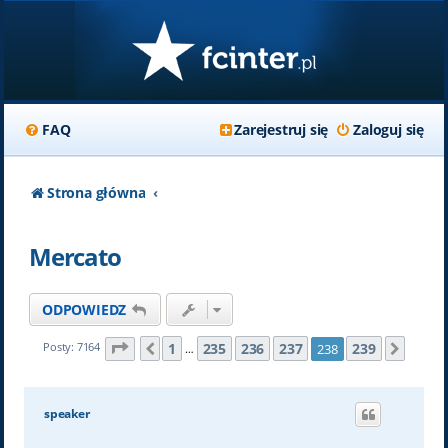
FAQ
Zarejestruj się
Zaloguj się
Strona główna
Mercato
ODPOWIEDZ
Strona
238
z
239
1
235
236
237
239
Posty: 7164
238
Poprzednia
Nastę
…
speaker