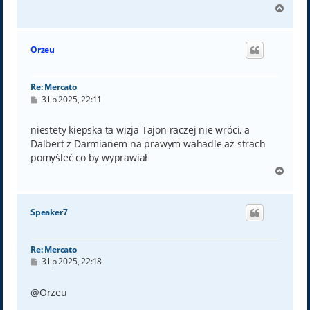
N
a
g
ó
Orzeu
r
ę
Re: Mercato
P
3 lip 2025, 22:11
o
s
t
niestety kiepska ta wizja Tajon raczej nie wróci, a
Dalbert z Darmianem na prawym wahadle aż strach
pomyśleć co by wyprawiał
N
a
g
ó
Speaker7
r
ę
Re: Mercato
P
3 lip 2025, 22:18
o
s
t
@Orzeu