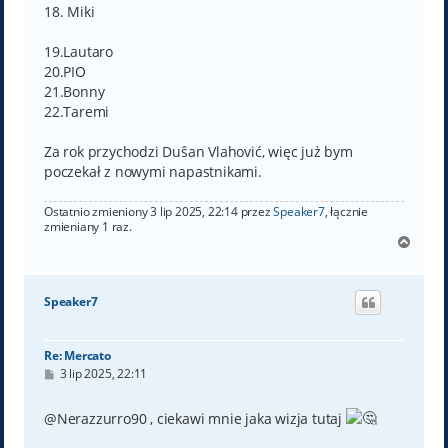
18. Miki
19.Lautaro
20.PIO
21.Bonny
22.Taremi
Za rok przychodzi Duŝan Vlahović, więc już bym
poczekał z nowymi napastnikami.
Ostatnio zmieniony 3 lip 2025, 22:14 przez
Speaker7
, łącznie
zmieniany 1 raz.
N
a
g
ó
Speaker7
r
ę
Re: Mercato
P
3 lip 2025, 22:11
o
s
t
@Nerazzurro90 , ciekawi mnie jaka wizja tutaj