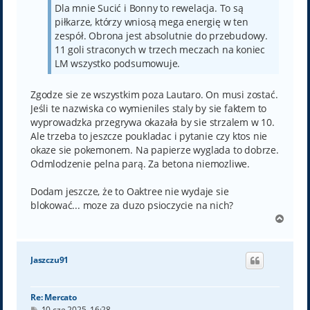
Dla mnie Sucić i Bonny to rewelacja. To są
piłkarze, którzy wniosą mega energię w ten
zespół. Obrona jest absolutnie do przebudowy.
11 goli straconych w trzech meczach na koniec
LM wszystko podsumowuje.
Zgodze sie ze wszystkim poza Lautaro. On musi zostać.
Jeśli te nazwiska co wymieniles staly by sie faktem to
wyprowadzka przegrywa okazała by sie strzalem w 10.
Ale trzeba to jeszcze poukladac i pytanie czy ktos nie
okaze sie pokemonem. Na papierze wyglada to dobrze.
Odmlodzenie pelna parą. Za betona niemozliwe.
Dodam jeszcze, że to Oaktree nie wydaje sie
blokować... moze za duzo psioczycie na nich?
N
a
g
ó
Jaszczu91
r
ę
Re: Mercato
P
10 cze 2025, 16:28