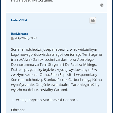
na 5 napastnika zostanie.
N
a
g
ó
kubek1994
r
ę
Re: Mercato
P
4 lip 2025, 09:27
o
s
t
Sommer odchodzi, Josep niepewny, więc widziałbym
kogo nowego, doświadczonego i cenionego Ter Stegena
(na rok/dwa). Za rok Lucimi za darmo za Acerbiego,
Donnarumma za Tern Stegena, i De Paul za Mikiego.
Frattesi przyda się, będzie częściej wystawiany niż w
zeszłym sezonie. Calha, Seba Esposito i wspomniany
Sommer odchodzą. Stanković oraz Carboni mogą iść na
wypożyczenie. Odejście ewentualne Taremiego też by
wyszło na dobre, zostałby Carboni.
1.Ter Stegen/Josep Martinez/Di Gennaro
Obrona: