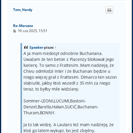
g
ó
Tom_Hardy
r
ę
Re: Mercato
P
10 cze 2025, 15:51
o
s
t
Speaker
pisze:
↑
A ja mam niedosyt odnośnie Buchanana.
Uważam że ten beton z Piacenzy blokował jego
karierę. To samo z Frattesim. Mam nadzieję, że
Chivu odmłodzi Inter i że Buchanan będzie u
niego więcej grał z Frattesim. Dimarco ten sezon
słabiutki, jakby ktoś wszedł z 35 mln za niego
teraz, to byłby mile widziany.
Sommer-LEONI,LUCUMI,Bastoni-
Denzel,Barella,Hakan,SUCIĆ,Buchanan-
Thuram,BONNY.
Ja to tak widzę. A Lautaro też mam nadzieję, że
ktoś go latem wykupi, bo jest zbędny.