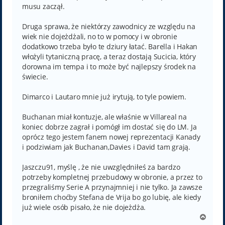
musu zaczął.
Druga sprawa, że niektórzy zawodnicy ze względu na
wiek nie dojeżdżali, no to w pomocy i w obronie
dodatkowo trzeba było te dziury łatać. Barella i Hakan
włożyli tytaniczną pracę, a teraz dostają Sucicia, który
dorowna im tempa i to może być najlepszy środek na
świecie.
Dimarco i Lautaro mnie już irytują, to tyle powiem.
Buchanan miał kontuzje, ale właśnie w Villareal na
koniec dobrze zagrał i pomógł im dostać się do LM. Ja
oprócz tego jestem fanem nowej reprezentacji Kanady
i podziwiam jak Buchanan,Davies i David tam grają.
Jaszczu91, myślę , że nie uwzględniłeś za bardzo
potrzeby kompletnej przebudowy w obronie, a przez to
przegraliśmy Serie A przynajmniej i nie tylko. Ja zawsze
broniłem choćby Stefana de Vrija bo go lubię, ale kiedy
już wiele osób pisało, że nie dojeżdża.
N