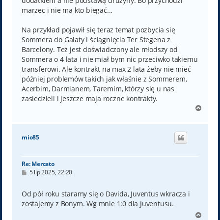
dodatkiem a nie podstawą drużyny. Bo przychodzi
marzec i nie ma kto biegać...
Na przykład pojawił się teraz temat pozbycia się
Sommera do Galaty i ściągnięcia Ter Stegena z
Barcelony. Też jest doświadczony ale młodszy od
Sommera o 4 lata i nie miał bym nic przeciwko takiemu
transferowi. Ale kontrakt na max 2 lata żeby nie mieć
później problemów takich jak właśnie z Sommerem,
Acerbim, Darmianem, Taremim, którzy się u nas
zasiedzieli i jeszcze maja roczne kontrakty.
N
a
g
ó
mio85
r
ę
Re: Mercato
P
5 lip 2025, 22:20
o
s
t
Od pół roku staramy się o Davida, Juventus wkracza i
zostajemy z Bonym. Wg mnie 1:0 dla Juventusu.
N