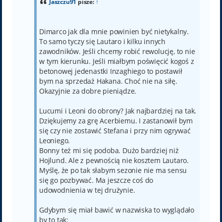
Jaszczu91
pisze:
↑
Dimarco jak dla mnie powinien być nietykalny.
To samo tyczy się Lautaro i kilku innych
zawodników. Jeśli chcemy robić rewolucję, to nie
w tym kierunku. Jeśli miałbym poświęcić kogoś z
betonowej jedenastki Inzaghiego to postawił
bym na sprzedaż Hakana. Choć nie na siłę.
Okazyjnie za dobre pieniądze.
Lucumi i Leoni do obrony? Jak najbardziej na tak.
Dziękujemy za grę Acerbiemu. I zastanowił bym
się czy nie zostawić Stefana i przy nim ogrywać
Leoniego.
Bonny też mi się podoba. Dużo bardziej niż
Hojlund. Ale z pewnością nie kosztem Lautaro.
Myślę, że po tak słabym sezonie nie ma sensu
się go pozbywać. Ma jeszcze coś do
udowodnienia w tej drużynie.
Gdybym się miał bawić w nazwiska to wyglądało
by to tak: