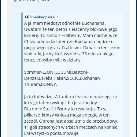
o
s
t
Speaker
pisze:
↑
A ja mam niedosyt odnośnie Buchanana.
Uważam że ten beton z Piacenzy blokował jego
karierę. To samo z Frattesim. Mam nadzieję, że
Chivu odmłodzi Inter i że Buchanan będzie u
niego więcej grał z Frattesim. Dimarco ten sezon
słabiutki, jakby ktoś wszedł z 35 mln za niego
teraz, to byłby mile widziany.
Sommer-LEONI,LUCUMI,Bastoni-
Denzel,Barella,Hakan,SUCIĆ,Buchanan-
Thuram,BONNY.
Ja to tak widzę. A Lautaro też mam nadzieję, że
ktoś go latem wykupi, bo jest zbędny.
Dla mnie Sucić i Bonny to rewelacja. To są
piłkarze, którzy wniosą mega energię w ten
zespół. Obrona jest absolutnie do przebudowy.
11 goli straconych w trzech meczach na koniec
LM wszystko podsumowuje.