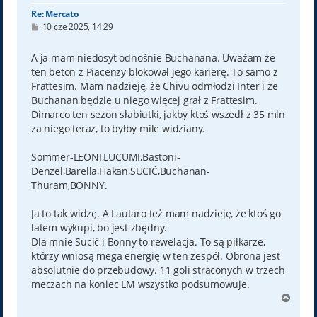
Re: Mercato
P
10 cze 2025, 14:29
o
s
t
A ja mam niedosyt odnośnie Buchanana. Uważam że
ten beton z Piacenzy blokował jego karierę. To samo z
Frattesim. Mam nadzieję, że Chivu odmłodzi Inter i że
Buchanan będzie u niego więcej grał z Frattesim.
Dimarco ten sezon słabiutki, jakby ktoś wszedł z 35 mln
za niego teraz, to byłby mile widziany.
Sommer-LEONI,LUCUMI,Bastoni-
Denzel,Barella,Hakan,SUCIĆ,Buchanan-
Thuram,BONNY.
Ja to tak widzę. A Lautaro też mam nadzieję, że ktoś go
latem wykupi, bo jest zbędny.
Dla mnie Sucić i Bonny to rewelacja. To są piłkarze,
którzy wniosą mega energię w ten zespół. Obrona jest
absolutnie do przebudowy. 11 goli straconych w trzech
meczach na koniec LM wszystko podsumowuje.
N
a