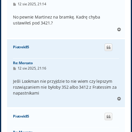
P
12 sie 2025, 21:14
o
s
t
No pewnie Martinez na bramkę. Kadrę chyba
ustawiłeś pod 3421.?
N
a
g
ó
Piotrek85
r
ę
Re: Mercato
P
12 sie 2025, 21:16
o
s
t
Jeśli Lookman nie przyjdzie to nie wiem czy lepszym
rozwiązaniem nie byłoby 352 albo 3412 z Fratessim za
napastnikami
N
a
g
ó
Piotrek85
r
ę