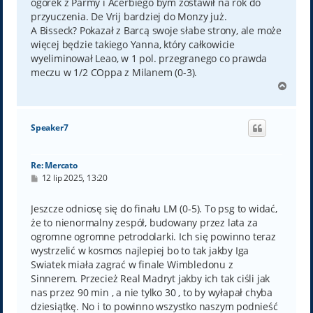
ogórek z Parmy i Acerbiego bym zostawił na rok do
przyuczenia. De Vrij bardziej do Monzy już.
A Bisseck? Pokazał z Barcą swoje słabe strony, ale może
więcej będzie takiego Yanna, który całkowicie
wyeliminował Leao, w 1 pol. przegranego co prawda
meczu w 1/2 COppa z Milanem (0-3).
N
a
g
ó
Speaker7
r
ę
Re: Mercato
P
12 lip 2025, 13:20
o
s
t
Jeszcze odniosę się do finału LM (0-5). To psg to widać,
że to nienormalny zespół, budowany przez lata za
ogromne ogromne petrodolarki. Ich się powinno teraz
wystrzelić w kosmos najlepiej bo to tak jakby Iga
Swiatek miała zagrać w finale Wimbledonu z
Sinnerem. Przecież Real Madryt jakby ich tak ciśli jak
nas przez 90 min , a nie tylko 30 , to by wyłapał chyba
dziesiątkę. No i to powinno wszystko naszym podnieść