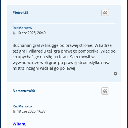
a
g
ó
Piotrek85
r
ę
Re: Mercato
P
10 cze 2025, 20:40
o
s
t
Buchanan grał w Brugge po prawej stronie. W kadrze
też gra i Villarealu też gra prawego pomocnika. Więc po
co upychać go na siłę na lewą. Sam mowil w
wywiadach ,że woli grać po prawej stronie,tylko nasz
mistrz Inzaghi widział go po lewej
N
a
g
ó
Nerazzurro90
r
ę
Re: Mercato
P
18 cze 2025, 16:37
o
s
t
Witam,