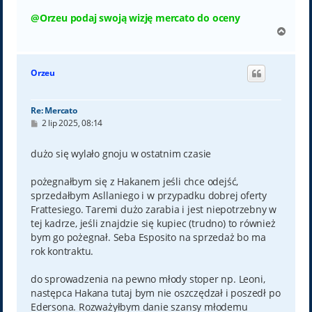
@Orzeu podaj swoją wizję mercato do oceny
N
a
g
ó
Orzeu
r
ę
Re: Mercato
P
2 lip 2025, 08:14
o
s
t
dużo się wylało gnoju w ostatnim czasie
pożegnałbym się z Hakanem jeśli chce odejść,
sprzedałbym Asllaniego i w przypadku dobrej oferty
Frattesiego. Taremi dużo zarabia i jest niepotrzebny w
tej kadrze, jeśli znajdzie się kupiec (trudno) to również
bym go pożegnał. Seba Esposito na sprzedaż bo ma
rok kontraktu.
do sprowadzenia na pewno młody stoper np. Leoni,
następca Hakana tutaj bym nie oszczędzał i poszedł po
Edersona. Rozważyłbym danie szansy młodemu