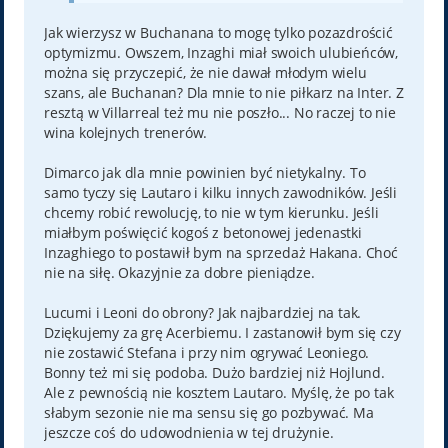
Jak wierzysz w Buchanana to mogę tylko pozazdrościć
optymizmu. Owszem, Inzaghi miał swoich ulubieńców,
można się przyczepić, że nie dawał młodym wielu
szans, ale Buchanan? Dla mnie to nie piłkarz na Inter. Z
resztą w Villarreal też mu nie poszło... No raczej to nie
wina kolejnych trenerów.
Dimarco jak dla mnie powinien być nietykalny. To
samo tyczy się Lautaro i kilku innych zawodników. Jeśli
chcemy robić rewolucję, to nie w tym kierunku. Jeśli
miałbym poświęcić kogoś z betonowej jedenastki
Inzaghiego to postawił bym na sprzedaż Hakana. Choć
nie na siłę. Okazyjnie za dobre pieniądze.
Lucumi i Leoni do obrony? Jak najbardziej na tak.
Dziękujemy za grę Acerbiemu. I zastanowił bym się czy
nie zostawić Stefana i przy nim ogrywać Leoniego.
Bonny też mi się podoba. Dużo bardziej niż Hojlund.
Ale z pewnością nie kosztem Lautaro. Myślę, że po tak
słabym sezonie nie ma sensu się go pozbywać. Ma
jeszcze coś do udowodnienia w tej drużynie.