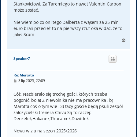
Stankoviciowi. Za Taremiego to nawet Valentin Carboni
może zostać.
Nie wiem po co oni tego Dalberta z wąsem za 25 mln
euro brali przecież to na pierwszy rzut oka widać, że to
jakiś Scam
N
a
g
ó
Speaker7
r
ę
Re: Mercato
P
3 lip 2025, 22:09
o
s
t
Cóż. Nazbierało się trochę gości, których trzeba
pogonić, bo a) Z niewolnika nie ma pracownika , b)
Marotta coś o tym wie , 3) tacy goście będą psuli zespół
założycielski trenera Chivu.Są to raczej:
Denzelek,Hakanek,Thuramek,Dawidek.
Nowa wizja na sezon 2025/2026