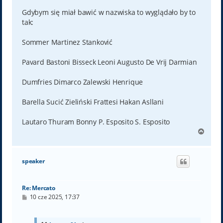
Gdybym się miał bawić w nazwiska to wyglądało by to
tak:
Sommer Martinez Stanković
Pavard Bastoni Bisseck Leoni Augusto De Vrij Darmian
Dumfries Dimarco Zalewski Henrique
Barella Sucić Zieliński Frattesi Hakan Asllani
Lautaro Thuram Bonny P. Esposito S. Esposito
N
a
g
ó
speaker
r
ę
Re: Mercato
P
10 cze 2025, 17:37
o
s
t