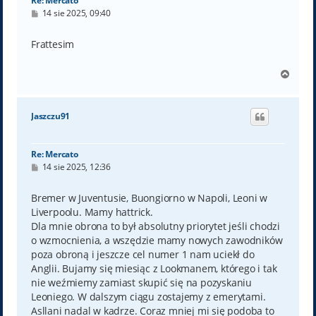
Re: Mercato
P
14 sie 2025, 09:40
o
s
t
Frattesim
N
a
g
ó
Jaszczu91
r
ę
Re: Mercato
P
14 sie 2025, 12:36
o
s
t
Bremer w Juventusie, Buongiorno w Napoli, Leoni w
Liverpoolu. Mamy hattrick.
Dla mnie obrona to był absolutny priorytet jeśli chodzi
o wzmocnienia, a wszędzie mamy nowych zawodników
poza obroną i jeszcze cel numer 1 nam uciekł do
Anglii. Bujamy się miesiąc z Lookmanem, którego i tak
nie weźmiemy zamiast skupić się na pozyskaniu
Leoniego. W dalszym ciągu zostajemy z emerytami.
Asllani nadal w kadrze. Coraz mniej mi się podoba to