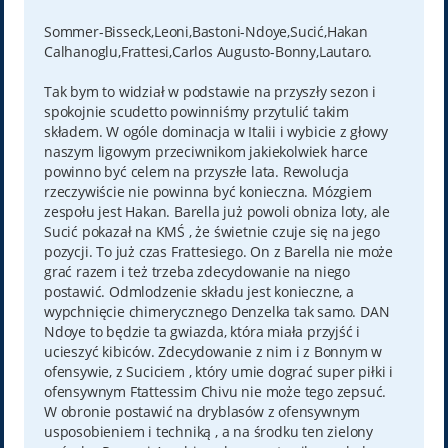
o
s
t
Sommer-Bisseck,Leoni,Bastoni-Ndoye,Sucić,Hakan
Calhanoglu,Frattesi,Carlos Augusto-Bonny,Lautaro.
Tak bym to widział w podstawie na przyszły sezon i
spokojnie scudetto powinniśmy przytulić takim
składem. W ogóle dominacja w Italii i wybicie z głowy
naszym ligowym przeciwnikom jakiekolwiek harce
powinno być celem na przyszłe lata. Rewolucja
rzeczywiście nie powinna być konieczna. Mózgiem
zespołu jest Hakan. Barella już powoli obniza loty, ale
Sucić pokazał na KMŚ , że świetnie czuje się na jego
pozycji. To już czas Frattesiego. On z Barella nie może
grać razem i też trzeba zdecydowanie na niego
postawić. Odmlodzenie składu jest konieczne, a
wypchnięcie chimerycznego Denzelka tak samo. DAN
Ndoye to będzie ta gwiazda, która miała przyjść i
ucieszyć kibiców. Zdecydowanie z nim i z Bonnym w
ofensywie, z Suciciem , który umie dograć super piłki i
ofensywnym Ftattessim Chivu nie może tego zepsuć.
W obronie postawić na dryblasów z ofensywnym
usposobieniem i techniką , a na środku ten zielony