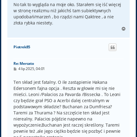
No tak to wygląda na moje oko. Starałem się iść więcej
w stronę realizmu niż jakichś tam subiektywnych
upodobań/marzeń , bo rządzi nami Qaktree , a nie
złota rybka niestety.
N
a
g
ó
Piotrek85
r
ę
Re: Mercato
P
4 lip 2025, 04:01
o
s
t
Ten skład jest fatalny. O ile zastąpienie Hakana
Edersonem fajna opcja . Reszta w głowie mi się nie
mieści. Leoni /Palacios za Pavarda /Bissecka . To Leoni
czy będzie grał PSO a Acerbi dalej centralnym w
podstawowym składzie? Buchanan za Dumfriesa?
Taremi za Thurama ? Na szczęście ten skład jest
nierealny. Palacios pójdzie napewno na
wypożyczenie,Buchanan jest raczej skreślony. Taremi
pewnie też ,ale jego ciężko będzie się pozbyć i pewnie