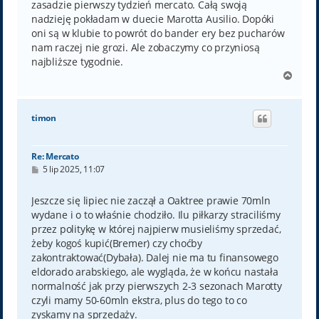
zasadzie pierwszy tydzień mercato. Całą swoją
nadzieję pokładam w duecie Marotta Ausilio. Dopóki
oni są w klubie to powrót do bander ery bez pucharów
nam raczej nie grozi. Ale zobaczymy co przyniosą
najbliższe tygodnie.
N
a
g
ó
timon
r
ę
Re: Mercato
P
5 lip 2025, 11:07
o
s
t
Jeszcze się lipiec nie zaczął a Oaktree prawie 70mln
wydane i o to właśnie chodziło. Ilu piłkarzy straciliśmy
przez politykę w której najpierw musieliśmy sprzedać,
żeby kogoś kupić(Bremer) czy choćby
zakontraktować(Dybała). Dalej nie ma tu finansowego
eldorado arabskiego, ale wygląda, że w końcu nastała
normalność jak przy pierwszych 2-3 sezonach Marotty
czyli mamy 50-60mln ekstra, plus do tego to co
zyskamy na sprzedaży.