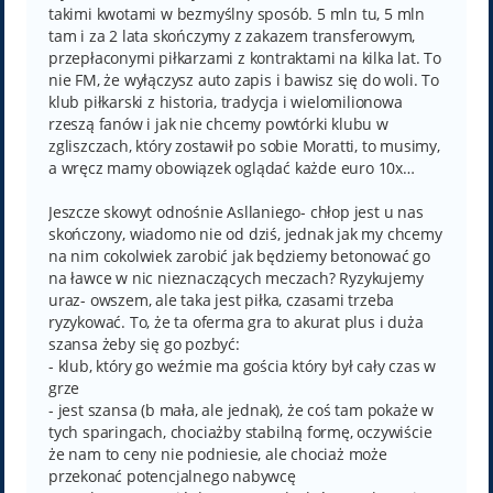
takimi kwotami w bezmyślny sposób. 5 mln tu, 5 mln
tam i za 2 lata skończymy z zakazem transferowym,
przepłaconymi piłkarzami z kontraktami na kilka lat. To
nie FM, że wyłączysz auto zapis i bawisz się do woli. To
klub piłkarski z historia, tradycja i wielomilionowa
rzeszą fanów i jak nie chcemy powtórki klubu w
zgliszczach, który zostawił po sobie Moratti, to musimy,
a wręcz mamy obowiązek oglądać każde euro 10x…
Jeszcze skowyt odnośnie Asllaniego- chłop jest u nas
skończony, wiadomo nie od dziś, jednak jak my chcemy
na nim cokolwiek zarobić jak będziemy betonować go
na ławce w nic nieznaczących meczach? Ryzykujemy
uraz- owszem, ale taka jest piłka, czasami trzeba
ryzykować. To, że ta oferma gra to akurat plus i duża
szansa żeby się go pozbyć:
- klub, który go weźmie ma gościa który był cały czas w
grze
- jest szansa (b mała, ale jednak), że coś tam pokaże w
tych sparingach, chociażby stabilną formę, oczywiście
że nam to ceny nie podniesie, ale chociaż może
przekonać potencjalnego nabywcę