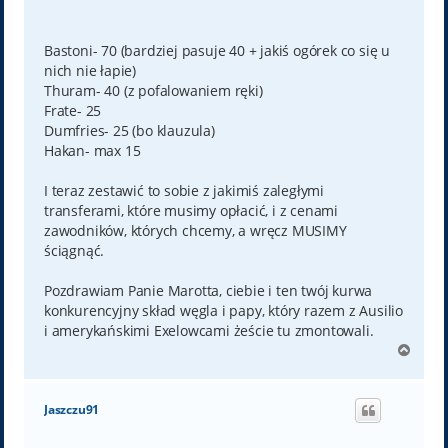
Bastoni- 70 (bardziej pasuje 40 + jakiś ogórek co się u
nich nie łapie)
Thuram- 40 (z pofalowaniem ręki)
Frate- 25
Dumfries- 25 (bo klauzula)
Hakan- max 15
I teraz zestawić to sobie z jakimiś zaległymi
transferami, które musimy opłacić, i z cenami
zawodników, których chcemy, a wręcz MUSIMY
ściągnąć.
Pozdrawiam Panie Marotta, ciebie i ten twój kurwa
konkurencyjny skład węgla i papy, który razem z Ausilio
i amerykańskimi Exelowcami żeście tu zmontowali.
N
a
g
ó
Jaszczu91
r
ę