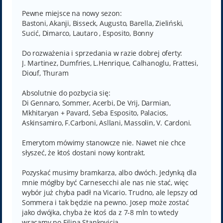
Pewne miejsce na nowy sezon:
Bastoni, Akanji, Bisseck, Augusto, Barella, Zieliński,
Sucić, Dimarco, Lautaro , Esposito, Bonny
Do rozważenia i sprzedania w razie dobrej oferty:
J. Martinez, Dumfries, L.Henrique, Calhanoglu, Frattesi,
Diouf, Thuram
Absolutnie do pozbycia się:
Di Gennaro, Sommer, Acerbi, De Vrij, Darmian,
Mkhitaryan + Pavard, Seba Esposito, Palacios,
Askinsamiro, F.Carboni, Asllani, Massolin, V. Cardoni.
Emerytom mówimy stanowcze nie. Nawet nie chce
słyszeć, że ktoś dostani nowy kontrakt.
Pozyskać musimy bramkarza, albo dwóch. Jedynką dla
mnie mógłby być Carnesecchi ale nas nie stać, więc
wybór już chyba padł na Vicario. Trudno, ale lepszy od
Sommera i tak będzie na pewno. Josep może zostać
jako dwójka, chyba że ktoś da z 7-8 mln to wtedy
wracamy po Filipa Stankovicia.