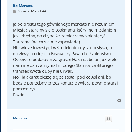
Re: Mercato
P
16 sie 2025, 21:44
o
s
t
Ja po prostu tego gównianego mercato nie rozumiem.
Miesiąc staramy się o Lookmana, który moim zdaniem
jest zbędny, no chyba że zamierzamy spieniężyć
Thurama (na co się nie zapowiada).
Nie widzę inwestycji w środek obrony, za to słyszę o
możliwych odejścia Bisexa czy Pavarda. Szaleństwo.
Osobiście oddałbym za grosze Hakana, bo on już wiele
nam nie da i zatrzymał młodego Stankovica (którego
transfer/kwota dupy nie urwał).
No i ja akurat cieszę się że został póki co Asllani, bo
będzie potrzebny (przez kontuzje wylecą pewnie starsi
pomocnicy).
Pozdr.
N
a
g
ó
Minister
r
ę