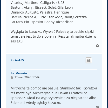
Vicario, J.Martinez, Calligaris z U23
Bastoni, Akanji, Bisseck, Solet, Gila, Leoni
Dimarco, Augusto, Palestra, Henrique
Barella, Zieliński, Sucić, Stanković, Diouf,Goretzka
Lautaro, Pio Esposito, Bonny, Richarlison
Wygląda to kozacko. Wyrwać Palestrę to będzie ciężki
temat ale jest to do zrobienia. Reszta jak najbardziej w
zasięgu.
N
a
g
ó
Piotrek85
r
ę
Re: Mercato
P
27 mar 2026, 17:49
o
s
t
Mi trochę ta pomoc nie pasuje. Stankovic tak i Goretzka
też może być. Mkhitaryan aut, Hakan i Frattesi na
sprzedaż. Diouf na wypożyczenie a za niego Kone albo
Ederson i wtedy byłoby kozacko.
N