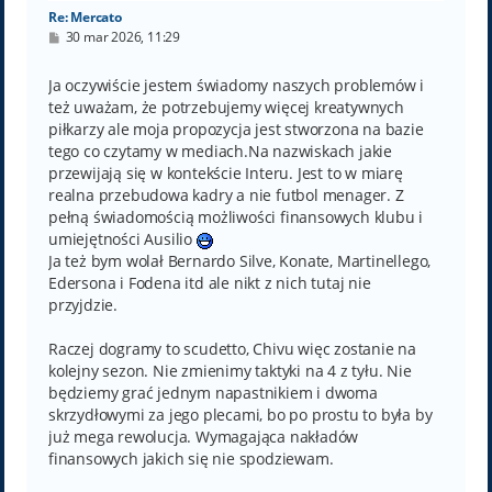
Re: Mercato
P
30 mar 2026, 11:29
o
s
t
Ja oczywiście jestem świadomy naszych problemów i
też uważam, że potrzebujemy więcej kreatywnych
piłkarzy ale moja propozycja jest stworzona na bazie
tego co czytamy w mediach.Na nazwiskach jakie
przewijają się w kontekście Interu. Jest to w miarę
realna przebudowa kadry a nie futbol menager. Z
pełną świadomością możliwości finansowych klubu i
umiejętności Ausilio
Ja też bym wolał Bernardo Silve, Konate, Martinellego,
Edersona i Fodena itd ale nikt z nich tutaj nie
przyjdzie.
Raczej dogramy to scudetto, Chivu więc zostanie na
kolejny sezon. Nie zmienimy taktyki na 4 z tyłu. Nie
będziemy grać jednym napastnikiem i dwoma
skrzydłowymi za jego plecami, bo po prostu to była by
już mega rewolucja. Wymagająca nakładów
finansowych jakich się nie spodziewam.