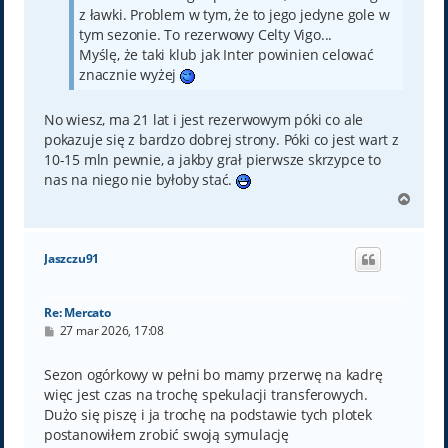
z ławki. Problem w tym, że to jego jedyne gole w
tym sezonie. To rezerwowy Celty Vigo...
Myślę, że taki klub jak Inter powinien celować
znacznie wyżej
No wiesz, ma 21 lat i jest rezerwowym póki co ale
pokazuje się z bardzo dobrej strony. Póki co jest wart z
10-15 mln pewnie, a jakby grał pierwsze skrzypce to
nas na niego nie byłoby stać.
N
a
g
ó
Jaszczu91
r
ę
Re: Mercato
P
27 mar 2026, 17:08
o
s
t
Sezon ogórkowy w pełni bo mamy przerwę na kadrę
więc jest czas na trochę spekulacji transferowych.
Dużo się piszę i ja trochę na podstawie tych plotek
postanowiłem zrobić swoją symulację