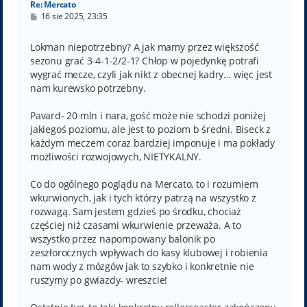
Re: Mercato
P
16 sie 2025, 23:35
o
s
t
Lokman niepotrzebny? A jak mamy przez większość
sezonu grać 3-4-1-2/2-1? Chłop w pojedynkę potrafi
wygrać mecze, czyli jak nikt z obecnej kadry… więc jest
nam kurewsko potrzebny.
Pavard- 20 mln i nara, gość może nie schodzi poniżej
jakiegoś poziomu, ale jest to poziom b średni. Biseck z
każdym meczem coraz bardziej imponuje i ma pokłady
możliwości rozwojowych, NIETYKALNY.
Co do ogólnego poglądu na Mercato, to i rozumiem
wkurwionych, jak i tych którzy patrzą na wszystko z
rozwagą. Sam jestem gdzieś po środku, chociaż
częściej niż czasami wkurwienie przeważa. A to
wszystko przez napompowany balonik po
zeszłorocznych wpływach do kasy klubowej i robienia
nam wody z mózgów jak to szybko i konkretnie nie
ruszymy po gwiazdy- wreszcie!