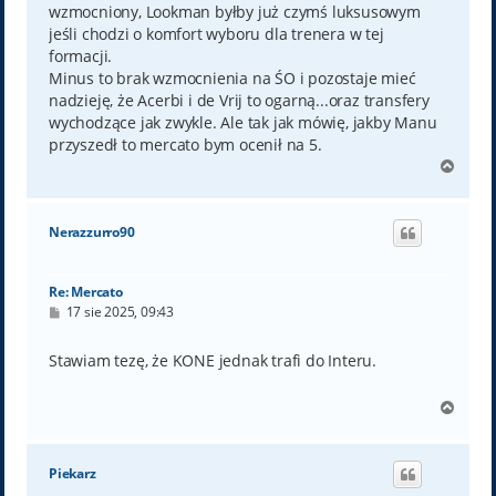
wzmocniony, Lookman byłby już czymś luksusowym
jeśli chodzi o komfort wyboru dla trenera w tej
formacji.
Minus to brak wzmocnienia na ŚO i pozostaje mieć
nadzieję, że Acerbi i de Vrij to ogarną...oraz transfery
wychodzące jak zwykle. Ale tak jak mówię, jakby Manu
przyszedł to mercato bym ocenił na 5.
N
a
g
ó
Nerazzurro90
r
ę
Re: Mercato
P
17 sie 2025, 09:43
o
s
t
Stawiam tezę, że KONE jednak trafi do Interu.
N
a
g
ó
Piekarz
r