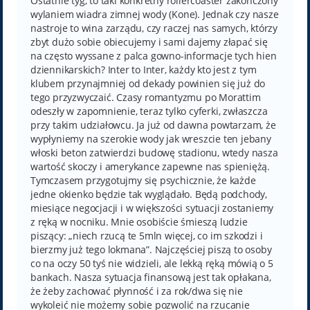
Ostatnie tyg, to taki konkretny rollercoaster zakończony
wylaniem wiadra zimnej wody (Kone). Jednak czy nasze
nastroje to wina zarządu, czy raczej nas samych, którzy
zbyt dużo sobie obiecujemy i sami dajemy złapać się
na często wyssane z palca gowno-informacje tych hien
dziennikarskich? Inter to Inter, każdy kto jest z tym
klubem przynajmniej od dekady powinien się już do
tego przyzwyczaić. Czasy romantyzmu po Morattim
odeszły w zapomnienie, teraz tylko cyferki, zwłaszcza
przy takim udziałowcu. Ja już od dawna powtarzam, że
wypłyniemy na szerokie wody jak wreszcie ten jebany
włoski beton zatwierdzi budowę stadionu, wtedy nasza
wartość skoczy i amerykance zapewne nas spieniężą.
Tymczasem przygotujmy się psychicznie, że każde
jedne okienko będzie tak wyglądało. Będą podchody,
miesiące negocjacji i w większości sytuacji zostaniemy
z ręką w nocniku. Mnie osobiście śmieszą ludzie
piszący: „niech rzucą te 5mln więcej, co im szkodzi i
bierzmy już tego lokmana”. Najczęściej piszą to osoby
co na oczy 50 tyś nie widzieli, ale lekką ręką mówią o 5
bankach. Nasza sytuacja finansową jest tak opłakana,
że żeby zachować płynność i za rok/dwa się nie
wykoleić nie możemy sobie pozwolić na rzucanie