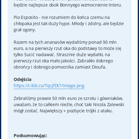
będzie najlepsze obok Bonnyego wzmocnienie Interu.
Pio Esposito - nie rozumiem do końca czemu na
chłopaka jest tak duży hype. Młody i zdolny, ale będzie
grał ogony.
Razem na tych ananasów wydaliśmy ponad 90 mln
euro, a na pierwszy rzut oka do podstawy to może się
tylko Sucić nadawać. Strasznie duże wydatki, na
pierwszy rzut oka mało jakości. Zabrakło dobrego
obrońcy i dobrego pomocnika zamiast Dioufa.
Odejścia
https://i.ibb.co/TqcJfDt7/image.png
Zebraliśmy prawie 50 mln euro ze szrotu i gówniaków,
uważam, że to całkiem nieźle, choć taki Nicola Zalewski
mógł zostać. Największy + pozbycie trójki z ataku.
Podsumowując: