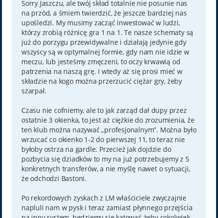
t
Sorry Jaszczu, ale twój skład totalnie nie posunie nas
na przód, a śmiem twierdzić, że jeszcze bardziej nas
upośledzi. My musimy zacząć inwestować w ludzi,
którzy zrobią różnicę gra 1 na 1. Te nasze schematy są
już do porzygu przewidywalne i działają jedynie gdy
wszyscy są w optymalnej formie, gdy nam nie idzie w
meczu, lub jesteśmy zmęczeni, to oczy krwawią od
patrzenia na naszą grę. I wtedy aż się prosi mieć w
składzie na kogo można przerzucić ciężar gry, żeby
szarpał.
Czasu nie cofniemy, ale to jak zarząd dał dupy przez
ostatnie 3 okienka, to jest aż ciężkie do zrozumienia, że
ten klub można nazywać „profesjonalnym”. Można było
wrzucać co okienko 1-2 do pierwszej 11, to teraz nie
byłoby ostrza na gardle. Przecież jak dojdzie do
pozbycia się dziadków to my na już potrzebujemy z 5
konkretnych transferów, a nie myślę nawet o sytuacji,
że odchodzi Bastoni.
Po rekordowych zyskach z LM właściciele zwyczajnie
napluli nam w pysk i teraz zamiast płynnego przejścia
na inny system, będziemy się katować żeby cokolwiek