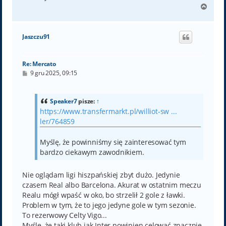
N
a
g
ó
Jaszczu91
r
ę
Re: Mercato
P
9 gru 2025, 09:15
o
s
t
Speaker7
pisze:
↑
https://www.transfermarkt.pl/williot-sw ...
ler/764859
Myślę, że powinniśmy się zainteresować tym
bardzo ciekawym zawodnikiem.
Nie oglądam ligi hiszpańskiej zbyt dużo. Jedynie
czasem Real albo Barcelona. Akurat w ostatnim meczu
Realu mógł wpaść w oko, bo strzelił 2 gole z ławki.
Problem w tym, że to jego jedyne gole w tym sezonie.
To rezerwowy Celty Vigo...
Myślę, że taki klub jak Inter powinien celować znacznie