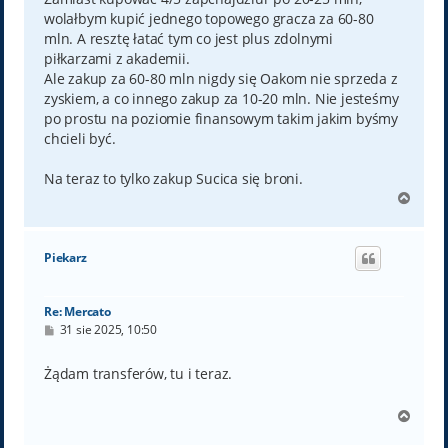
wolałbym kupić jednego topowego gracza za 60-80
mln. A resztę łatać tym co jest plus zdolnymi
piłkarzami z akademii.
Ale zakup za 60-80 mln nigdy się Oakom nie sprzeda z
zyskiem, a co innego zakup za 10-20 mln. Nie jesteśmy
po prostu na poziomie finansowym takim jakim byśmy
chcieli być.
Na teraz to tylko zakup Sucica się broni.
N
a
g
ó
Piekarz
r
ę
Re: Mercato
P
31 sie 2025, 10:50
o
s
t
Żądam transferów, tu i teraz.
N
a