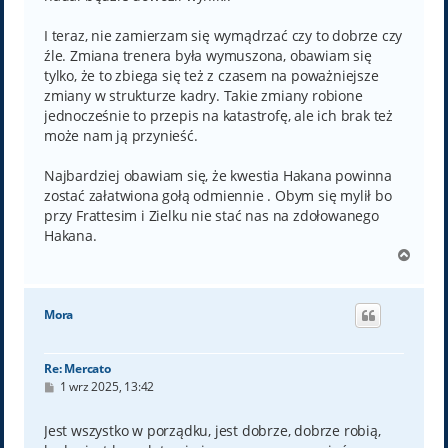
I teraz, nie zamierzam się wymądrzać czy to dobrze czy
źle. Zmiana trenera była wymuszona, obawiam się
tylko, że to zbiega się też z czasem na poważniejsze
zmiany w strukturze kadry. Takie zmiany robione
jednocześnie to przepis na katastrofę, ale ich brak też
może nam ją przynieść.
Najbardziej obawiam się, że kwestia Hakana powinna
zostać załatwiona gołą odmiennie . Obym się mylił bo
przy Frattesim i Zielku nie stać nas na zdołowanego
Hakana.
N
a
g
ó
Mora
r
ę
Re: Mercato
P
1 wrz 2025, 13:42
o
s
t
Jest wszystko w porządku, jest dobrze, dobrze robią,