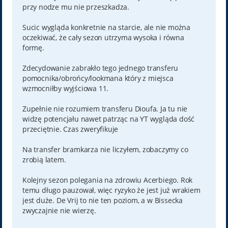
przy nodze mu nie przeszkadza.
Sucic wygląda konkretnie na starcie, ale nie można
oczekiwać, że cały sezon utrzyma wysoka i równa
formę.
Zdecydowanie zabrakło tego jednego transferu
pomocnika/obrońcy/lookmana który z miejsca
wzmocniłby wyjściowa 11.
Zupełnie nie rozumiem transferu Dioufa. Ja tu nie
widzę potencjału nawet patrząc na YT wygląda dość
przeciętnie. Czas zweryfikuje
Na transfer bramkarza nie liczyłem, zobaczymy co
zrobią latem.
Kolejny sezon polegania na zdrowiu Acerbiego. Rok
temu długo pauzował, więc ryzyko że jest już wrakiem
jest duże. De Vrij to nie ten poziom, a w Bissecka
zwyczajnie nie wierzę.