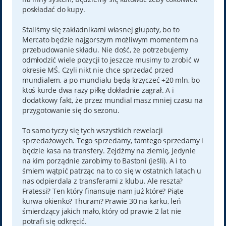
poskładać do kupy.
Staliśmy się zakładnikami własnej głupoty, bo to
Mercato będzie najgorszym możliwym momentem na
przebudowanie składu. Nie dość, że potrzebujemy
odmłodzić wiele pozycji to jeszcze musimy to zrobić w
okresie MŚ. Czyli nikt nie chce sprzedać przed
mundialem, a po mundialu będą krzyczeć +20 mln, bo
ktoś kurde dwa razy piłkę dokładnie zagrał. A i
dodatkowy fakt, że przez mundial masz mniej czasu na
przygotowanie się do sezonu.
To samo tyczy się tych wszystkich rewelacji
sprzedażowych. Tego sprzedamy, tamtego sprzedamy i
będzie kasa na transfery. Zejdźmy na ziemię, jedynie
na kim porządnie zarobimy to Bastoni (jeśli). A i to
śmiem wątpić patrząc na to co się w ostatnich latach u
nas odpierdala z transferami z klubu. Ale reszta?
Fratessi? Ten który finansuje nam już które? Piąte
kurwa okienko? Thuram? Prawie 30 na karku, leń
śmierdzący jakich mało, który od prawie 2 lat nie
potrafi się odkręcić.