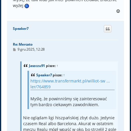
wyżej
N
a
g
ó
Speaker7
r
ę
Re: Mercato
P
9 gru 2025, 12:28
o
s
t
Jaszczu91
pisze:
↑
Speaker7
pisze:
↑
https://www.transfermarkt.pl/williot-sw ...
ler/764859
Myślę, że powinniśmy się zainteresować
tym bardzo ciekawym zawodnikiem.
Nie oglądam ligi hiszpańskiej zbyt dużo. Jedynie
czasem Real albo Barcelona. Akurat w ostatnim
meczu Realu mógł wpaść w oko, bo strzelił 2 gole