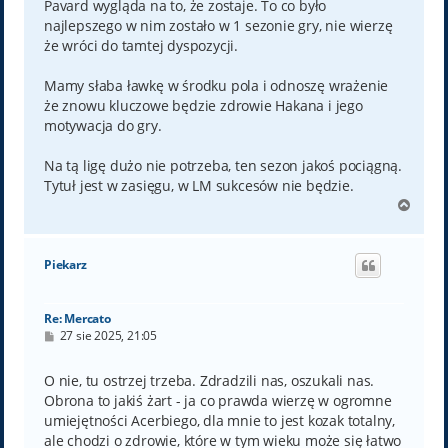
Pavard wygląda na to, że zostaje. To co było
najlepszego w nim zostało w 1 sezonie gry, nie wierzę
że wróci do tamtej dyspozycji.
Mamy słaba ławkę w środku pola i odnoszę wrażenie
że znowu kluczowe będzie zdrowie Hakana i jego
motywacja do gry.
Na tą ligę dużo nie potrzeba, ten sezon jakoś pociągną.
Tytuł jest w zasięgu, w LM sukcesów nie będzie.
N
a
g
ó
Piekarz
r
ę
Re: Mercato
P
27 sie 2025, 21:05
o
s
t
O nie, tu ostrzej trzeba. Zdradzili nas, oszukali nas.
Obrona to jakiś żart - ja co prawda wierzę w ogromne
umiejętności Acerbiego, dla mnie to jest kozak totalny,
ale chodzi o zdrowie, które w tym wieku może się łatwo