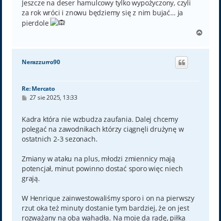
Jeszcze na deser hamulcowy tylko wypożyczony, czyli
za rok wróci i znowu będziemy się z nim bujać… ja
pierdole
N
a
g
ó
Nerazzurro90
r
ę
Re: Mercato
P
27 sie 2025, 13:33
o
s
t
Kadra która nie wzbudza zaufania. Dalej chcemy
polegać na zawodnikach którzy ciągnęli drużynę w
ostatnich 2-3 sezonach.
Zmiany w ataku na plus, młodzi zmiennicy mają
potencjał, minut powinno dostać sporo więc niech
grają.
W Henrique zainwestowaliśmy sporo i on na pierwszy
rzut oka też minuty dostanie tym bardziej, że on jest
rozważany na oba wahadła. Na moje da radę, piłka