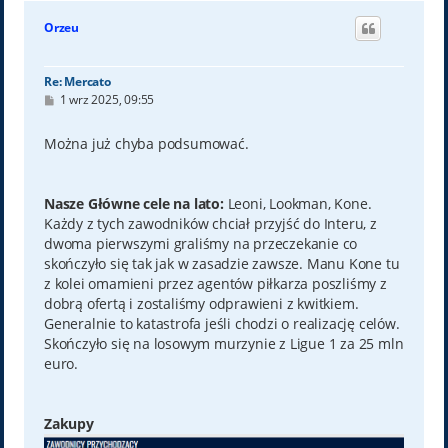
g
ó
Orzeu
r
ę
Re: Mercato
P
1 wrz 2025, 09:55
o
s
t
Można już chyba podsumować.
Nasze Główne cele na lato:
Leoni, Lookman, Kone.
Każdy z tych zawodników chciał przyjść do Interu, z
dwoma pierwszymi graliśmy na przeczekanie co
skończyło się tak jak w zasadzie zawsze. Manu Kone tu
z kolei omamieni przez agentów piłkarza poszliśmy z
dobrą ofertą i zostaliśmy odprawieni z kwitkiem.
Generalnie to katastrofa jeśli chodzi o realizację celów.
Skończyło się na losowym murzynie z Ligue 1 za 25 mln
euro.
Zakupy