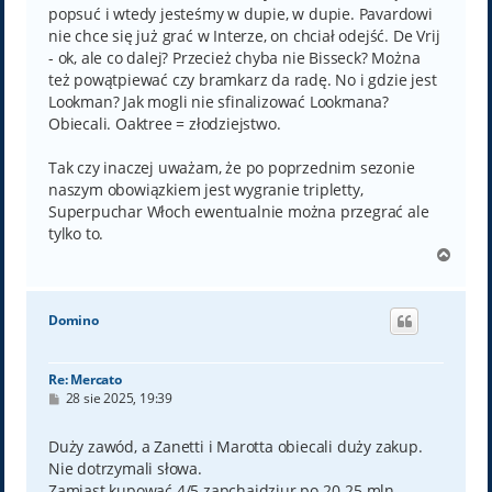
popsuć i wtedy jesteśmy w dupie, w dupie. Pavardowi
nie chce się już grać w Interze, on chciał odejść. De Vrij
- ok, ale co dalej? Przecież chyba nie Bisseck? Można
też powątpiewać czy bramkarz da radę. No i gdzie jest
Lookman? Jak mogli nie sfinalizować Lookmana?
Obiecali. Oaktree = złodziejstwo.
Tak czy inaczej uważam, że po poprzednim sezonie
naszym obowiązkiem jest wygranie tripletty,
Superpuchar Włoch ewentualnie można przegrać ale
tylko to.
N
a
g
ó
Domino
r
ę
Re: Mercato
P
28 sie 2025, 19:39
o
s
t
Duży zawód, a Zanetti i Marotta obiecali duży zakup.
Nie dotrzymali słowa.
Zamiast kupować 4/5 zapchajdziur po 20-25 mln,