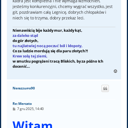
kadra jest kompletna i nie wymaga wzmocnień,
jesteśmy konkurencyjni, chcemy wygrać wszystko, jest
git, pozdrawiam całą Legnicę, dobrych chłopaków i
niech się to trzyma, dobry przekaz leci.
Nienawiścią bije każdy mur, każdy kąt,
za daleko stąd
do gór złotych,
tu najłatwiej nocą poczuć ból i kłopoty,
Co za ludzie mordują się dla paru złotych?!
Krew solą tej ziemi,
w smutku pogrążeni tracą Bliskich, by za późno Ich
docenić...
N
a
g
ó
Nerazzurro90
r
ę
Re: Mercato
P
7 gru 2025, 14:40
o
s
Witam,
t