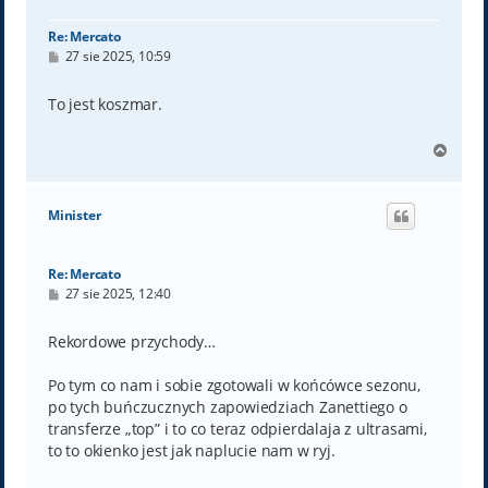
ę
Re: Mercato
P
27 sie 2025, 10:59
o
s
t
To jest koszmar.
N
a
g
ó
Minister
r
ę
Re: Mercato
P
27 sie 2025, 12:40
o
s
t
Rekordowe przychody…
Po tym co nam i sobie zgotowali w końcówce sezonu,
po tych buńczucznych zapowiedziach Zanettiego o
transferze „top” i to co teraz odpierdalaja z ultrasami,
to to okienko jest jak naplucie nam w ryj.