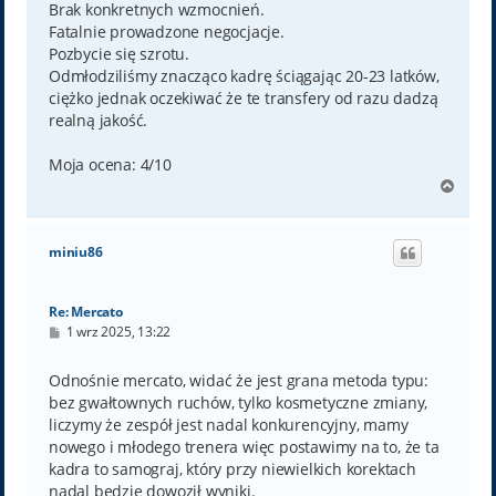
Brak konkretnych wzmocnień.
Fatalnie prowadzone negocjacje.
Pozbycie się szrotu.
Odmłodziliśmy znacząco kadrę ściągając 20-23 latków,
ciężko jednak oczekiwać że te transfery od razu dadzą
realną jakość.
Moja ocena: 4/10
N
a
g
ó
miniu86
r
ę
Re: Mercato
P
1 wrz 2025, 13:22
o
s
t
Odnośnie mercato, widać że jest grana metoda typu:
bez gwałtownych ruchów, tylko kosmetyczne zmiany,
liczymy że zespół jest nadal konkurencyjny, mamy
nowego i młodego trenera więc postawimy na to, że ta
kadra to samograj, który przy niewielkich korektach
nadal będzie dowoził wyniki.