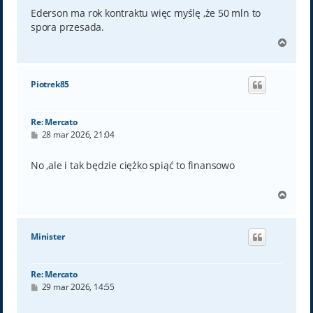
s
t
Ederson ma rok kontraktu więc myślę ,że 50 mln to
spora przesada.
N
a
g
ó
Piotrek85
r
ę
Re: Mercato
P
28 mar 2026, 21:04
o
s
t
No ,ale i tak będzie ciężko spiąć to finansowo
N
a
g
ó
Minister
r
ę
Re: Mercato
P
29 mar 2026, 14:55
o
s