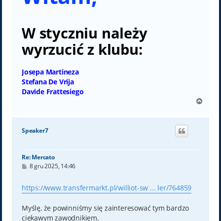
W styczniu należy
wyrzucić z klubu:
Josepa Martineza
Stefana De Vrija
Davide Frattesiego
N
a
g
ó
Speaker7
r
ę
Re: Mercato
P
8 gru 2025, 14:46
o
s
t
https://www.transfermarkt.pl/williot-sw ... ler/764859
Myślę, że powinniśmy się zainteresować tym bardzo
ciekawym zawodnikiem.