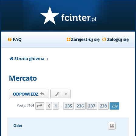
FAQ
Zarejestruj się
Zaloguj się
Strona główna
Mercato
ODPOWIEDZ
Strona
239
z
239
1
235
236
237
238
Posty: 7164
239
Poprzednia
…
Odet