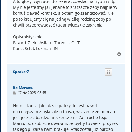
A tu głosy: wyrzucić do rezerw, odesłać na trybuny itp.
My nie jesteśmy jak jebane fc zraszacze żeby najpierw
komuś dawać kontrakt, a potem go szantażować. Nie
po to kreujemy się na jedną wielką rodzinę żeby po
chwili przeprowadzać tak antyludzkie zagrania.
Optymistycznie:
Pavard, Zielu, Asllani, Taremi - OUT
Kone, Solet, Lokman- IN
N
a
g
ó
Speaker7
r
ę
Re: Mercato
P
17 sie 2025, 05:45
o
s
t
Hmm...kadra jak tak się patrzy, to jest nawet
mocniejsza niż była, ale odnoszę wrażenie że mercato
jest jeszcze bardzo nieskończone. Żal trochę tego
Manu, bo osobiście uważam, że byłby to wielki progres,
takiego piłkarza nam brakuje. Atak został już bardzo