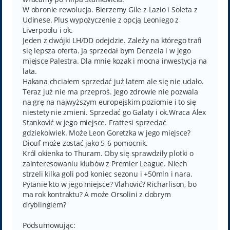
W obronie rewolucja. Bierzemy Gile z Lazio i Soleta z
Udinese. Plus wypożyczenie z opcją Leoniego z
Liverpoolu i ok.
Jeden z dwójki LH/DD odejdzie. Zależy na którego trafi
się lepsza oferta. Ja sprzedał bym Denzela i w jego
miejsce Palestra. Dla mnie kozak i mocna inwestycja na
lata.
Hakana chciałem sprzedać już latem ale się nie udało.
Teraz już nie ma przeproś. Jego zdrowie nie pozwala
na grę na najwyższym europejskim poziomie i to się
niestety nie zmieni. Sprzedać go Galaty i ok.Wraca Alex
Stanković w jego miejsce. Frattesi sprzedać
gdziekolwiek. Może Leon Goretzka w jego miejsce?
Diouf może zostać jako 5-6 pomocnik.
Król okienka to Thuram. Oby się sprawdziły plotki o
zainteresowaniu klubów z Premier League. Niech
strzeli kilka goli pod koniec sezonu i +50mln i nara.
Pytanie kto w jego miejsce? Vlahović? Richarlison, bo
ma rok kontraktu? A może Orsolini z dobrym
dryblingiem?
Podsumowując: