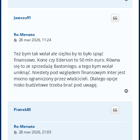
a
g
ó
Jaszczu91
r
ę
Re: Mercato
P
28 mar 2026, 11:24
o
s
t
Też bym tak wolał ale ciężko by to było spiąć
finansowo. Kone czy Ederson to 50 mln euro. Równa
się to ze sprzedażą Bastoniego, a tego bym wolał
uniknąć. Niestety pod względem finansowym Inter jest
mocno ograniczony przez właścicieli. Dlatego opcje
nisko budżetowe trzeba brać pod uwagę.
N
a
g
ó
Piotrek85
r
ę
Re: Mercato
P
28 mar 2026, 21:03
o