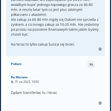
wolałbym kupić jednego topowego gracza za 60-80
mln. A resztę łatać tym co jest plus zdolnymi
piłkarzami z akademii.
Ale zakup za 60-80 mln nigdy się Oakom nie sprzeda z
zyskiem, a co innego zakup za 10-20 mln. Nie jesteśmy
po prostu na poziomie finansowym takim jakim byśmy
chcieli być.
Na teraz to tylko zakup Sucica się broni.
N
a
g
ó
Piekarz
r
ę
Re: Mercato
P
31 sie 2025, 10:50
o
s
t
Żądam transferów, tu i teraz.
N
a