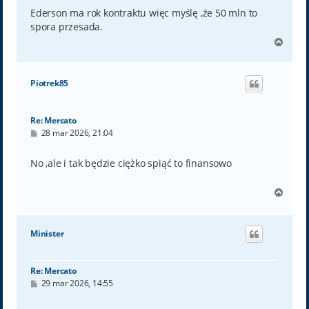
s
t
Ederson ma rok kontraktu więc myślę ,że 50 mln to
spora przesada.
N
a
g
ó
Piotrek85
r
ę
Re: Mercato
P
28 mar 2026, 21:04
o
s
t
No ,ale i tak będzie ciężko spiąć to finansowo
N
a
g
ó
Minister
r
ę
Re: Mercato
P
29 mar 2026, 14:55
o
s