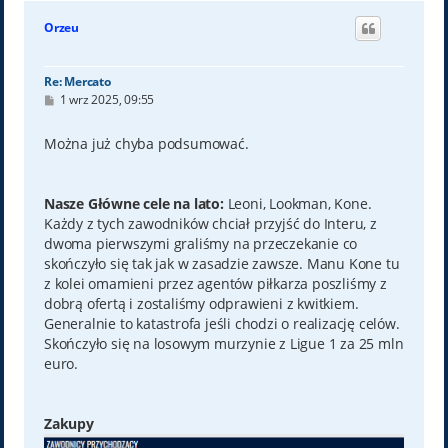
g
ó
Orzeu
r
ę
Re: Mercato
P
1 wrz 2025, 09:55
o
s
t
Można już chyba podsumować.
Nasze Główne cele na lato:
Leoni, Lookman, Kone.
Każdy z tych zawodników chciał przyjść do Interu, z
dwoma pierwszymi graliśmy na przeczekanie co
skończyło się tak jak w zasadzie zawsze. Manu Kone tu
z kolei omamieni przez agentów piłkarza poszliśmy z
dobrą ofertą i zostaliśmy odprawieni z kwitkiem.
Generalnie to katastrofa jeśli chodzi o realizację celów.
Skończyło się na losowym murzynie z Ligue 1 za 25 mln
euro.
Zakupy