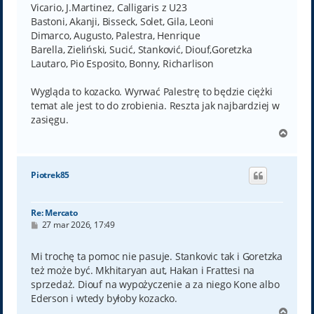
Vicario, J.Martinez, Calligaris z U23
Bastoni, Akanji, Bisseck, Solet, Gila, Leoni
Dimarco, Augusto, Palestra, Henrique
Barella, Zieliński, Sucić, Stanković, Diouf,Goretzka
Lautaro, Pio Esposito, Bonny, Richarlison
Wygląda to kozacko. Wyrwać Palestrę to będzie ciężki
temat ale jest to do zrobienia. Reszta jak najbardziej w
zasięgu.
N
a
g
ó
Piotrek85
r
ę
Re: Mercato
P
27 mar 2026, 17:49
o
s
t
Mi trochę ta pomoc nie pasuje. Stankovic tak i Goretzka
też może być. Mkhitaryan aut, Hakan i Frattesi na
sprzedaż. Diouf na wypożyczenie a za niego Kone albo
Ederson i wtedy byłoby kozacko.
N