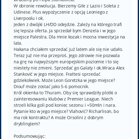
W obronie rewolucja. Bierzemy Gile z Lazio i Soleta z
Udinese. Plus wypożyczenie z opcją Leoniego z
Liverpoolu i ok.
Jeden z dwójki LH/DD odejdzie. Zależy na którego trafi
się lepsza oferta. Ja sprzedał bym Denzela i w jego
miejsce Palestra. Dla mnie kozak i mocna inwestycja na
lata.
Hakana chciałem sprzedać już latem ale się nie udało.
Teraz już nie ma przeproś. Jego zdrowie nie pozwala
na grę na najwyższym europejskim poziomie i to się
niestety nie zmieni. Sprzedać go Galaty i ok.Wraca Alex
Stanković w jego miejsce. Frattesi sprzedać
gdziekolwiek. Może Leon Goretzka w jego miejsce?
Diouf może zostać jako 5-6 pomocnik.
Król okienka to Thuram. Oby się sprawdziły plotki o
zainteresowaniu klubów z Premier League. Niech
strzeli kilka goli pod koniec sezonu i +50mln i nara.
Pytanie kto w jego miejsce? Vlahović? Richarlison, bo
ma rok kontraktu? A może Orsolini z dobrym
dryblingiem?
Podsumowując: