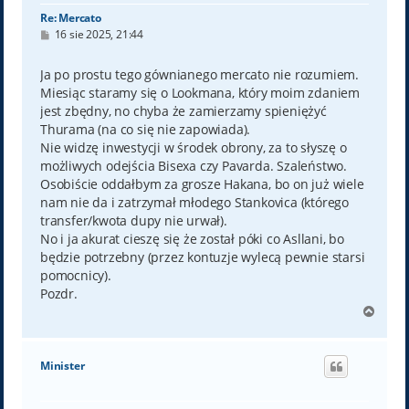
Re: Mercato
P
16 sie 2025, 21:44
o
s
t
Ja po prostu tego gównianego mercato nie rozumiem.
Miesiąc staramy się o Lookmana, który moim zdaniem
jest zbędny, no chyba że zamierzamy spieniężyć
Thurama (na co się nie zapowiada).
Nie widzę inwestycji w środek obrony, za to słyszę o
możliwych odejścia Bisexa czy Pavarda. Szaleństwo.
Osobiście oddałbym za grosze Hakana, bo on już wiele
nam nie da i zatrzymał młodego Stankovica (którego
transfer/kwota dupy nie urwał).
No i ja akurat cieszę się że został póki co Asllani, bo
będzie potrzebny (przez kontuzje wylecą pewnie starsi
pomocnicy).
Pozdr.
N
a
g
ó
Minister
r
ę