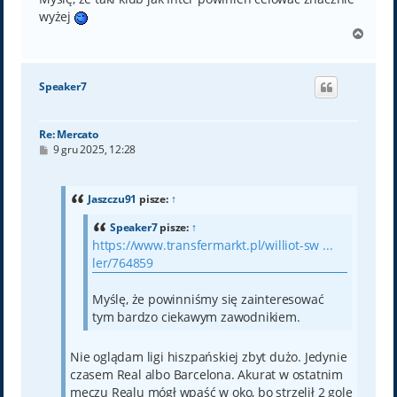
wyżej
N
a
g
ó
Speaker7
r
ę
Re: Mercato
P
9 gru 2025, 12:28
o
s
t
Jaszczu91
pisze:
↑
Speaker7
pisze:
↑
https://www.transfermarkt.pl/williot-sw ...
ler/764859
Myślę, że powinniśmy się zainteresować
tym bardzo ciekawym zawodnikiem.
Nie oglądam ligi hiszpańskiej zbyt dużo. Jedynie
czasem Real albo Barcelona. Akurat w ostatnim
meczu Realu mógł wpaść w oko, bo strzelił 2 gole