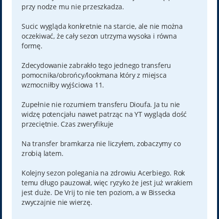
przy nodze mu nie przeszkadza.
Sucic wygląda konkretnie na starcie, ale nie można
oczekiwać, że cały sezon utrzyma wysoka i równa
formę.
Zdecydowanie zabrakło tego jednego transferu
pomocnika/obrońcy/lookmana który z miejsca
wzmocniłby wyjściowa 11.
Zupełnie nie rozumiem transferu Dioufa. Ja tu nie
widzę potencjału nawet patrząc na YT wygląda dość
przeciętnie. Czas zweryfikuje
Na transfer bramkarza nie liczyłem, zobaczymy co
zrobią latem.
Kolejny sezon polegania na zdrowiu Acerbiego. Rok
temu długo pauzował, więc ryzyko że jest już wrakiem
jest duże. De Vrij to nie ten poziom, a w Bissecka
zwyczajnie nie wierzę.