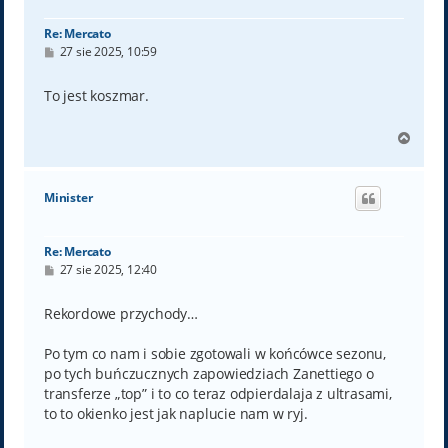
ę
Re: Mercato
P
27 sie 2025, 10:59
o
s
t
To jest koszmar.
N
a
g
ó
Minister
r
ę
Re: Mercato
P
27 sie 2025, 12:40
o
s
t
Rekordowe przychody…
Po tym co nam i sobie zgotowali w końcówce sezonu,
po tych buńczucznych zapowiedziach Zanettiego o
transferze „top” i to co teraz odpierdalaja z ultrasami,
to to okienko jest jak naplucie nam w ryj.