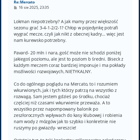
Re: Mercato
P
16 sie 2025, 23:35
o
s
t
Lokman niepotrzebny? A jak mamy przez większość
sezonu grać 3-4-1-2/2-1? Chłop w pojedynkę potrafi
wygrać mecze, czyli jak nikt z obecnej kadry… więc jest
nam kurewsko potrzebny.
Pavard- 20 mln i nara, gość może nie schodzi poniżej
jakiegoś poziomu, ale jest to poziom b średni. Biseck z
każdym meczem coraz bardziej imponuje i ma pokłady
możliwości rozwojowych, NIETYKALNY.
Co do ogólnego poglądu na Mercato, to i rozumiem
wkurwionych, jak i tych którzy patrzą na wszystko z
rozwagą. Sam jestem gdzieś po środku, chociaż
częściej niż czasami wkurwienie przeważa. A to
wszystko przez napompowany balonik po
zeszłorocznych wpływach do kasy klubowej i robienia
nam wody z mózgów jak to szybko i konkretnie nie
ruszymy po gwiazdy- wreszcie!