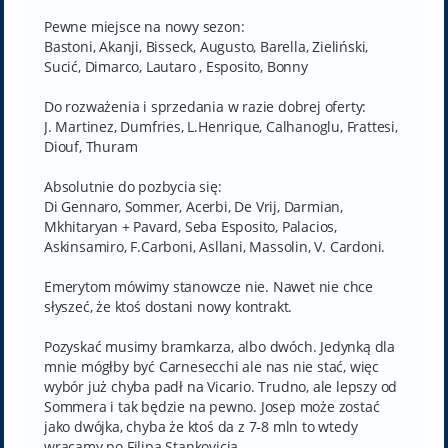
Pewne miejsce na nowy sezon:
Bastoni, Akanji, Bisseck, Augusto, Barella, Zieliński,
Sucić, Dimarco, Lautaro , Esposito, Bonny
Do rozważenia i sprzedania w razie dobrej oferty:
J. Martinez, Dumfries, L.Henrique, Calhanoglu, Frattesi,
Diouf, Thuram
Absolutnie do pozbycia się:
Di Gennaro, Sommer, Acerbi, De Vrij, Darmian,
Mkhitaryan + Pavard, Seba Esposito, Palacios,
Askinsamiro, F.Carboni, Asllani, Massolin, V. Cardoni.
Emerytom mówimy stanowcze nie. Nawet nie chce
słyszeć, że ktoś dostani nowy kontrakt.
Pozyskać musimy bramkarza, albo dwóch. Jedynką dla
mnie mógłby być Carnesecchi ale nas nie stać, więc
wybór już chyba padł na Vicario. Trudno, ale lepszy od
Sommera i tak będzie na pewno. Josep może zostać
jako dwójka, chyba że ktoś da z 7-8 mln to wtedy
wracamy po Filipa Stankovicia.