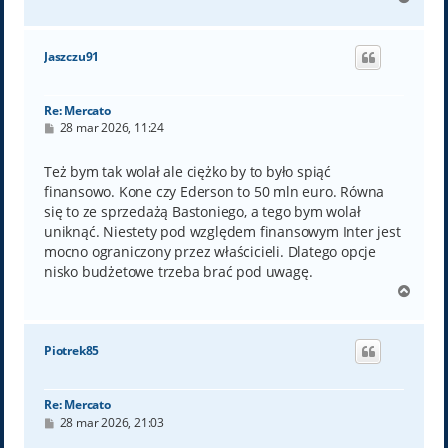
a
g
ó
Jaszczu91
r
ę
Re: Mercato
P
28 mar 2026, 11:24
o
s
t
Też bym tak wolał ale ciężko by to było spiąć
finansowo. Kone czy Ederson to 50 mln euro. Równa
się to ze sprzedażą Bastoniego, a tego bym wolał
uniknąć. Niestety pod względem finansowym Inter jest
mocno ograniczony przez właścicieli. Dlatego opcje
nisko budżetowe trzeba brać pod uwagę.
N
a
g
ó
Piotrek85
r
ę
Re: Mercato
P
28 mar 2026, 21:03
o