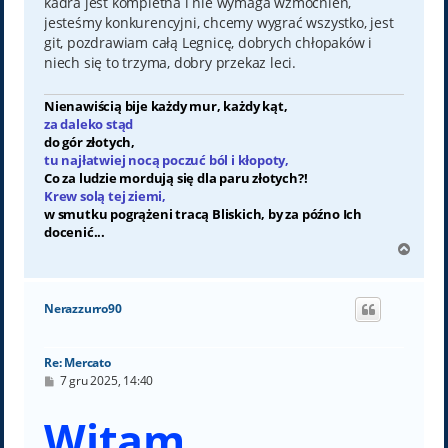
kadra jest kompletna i nie wymaga wzmocnień,
jesteśmy konkurencyjni, chcemy wygrać wszystko, jest
git, pozdrawiam całą Legnicę, dobrych chłopaków i
niech się to trzyma, dobry przekaz leci.
Nienawiścią bije każdy mur, każdy kąt,
za daleko stąd
do gór złotych,
tu najłatwiej nocą poczuć ból i kłopoty,
Co za ludzie mordują się dla paru złotych?!
Krew solą tej ziemi,
w smutku pogrążeni tracą Bliskich, by za późno Ich
docenić...
N
a
g
ó
Nerazzurro90
r
ę
Re: Mercato
P
7 gru 2025, 14:40
o
s
Witam,
t