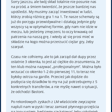
t
Sorry Jaszczu, ale twój skład totalnie nie posunie nas
na przód, a śmiem twierdzić, że jeszcze bardziej nas
upośledzi. My musimy zacząć inwestować w ludzi,
którzy zrobią różnicę gra 1 na 1. Te nasze schematy są
już do porzygu przewidywalne i działają jedynie gdy
wszyscy są w optymalnej formie, gdy nam nie idzie w
meczu, lub jesteśmy zmęczeni, to oczy krwawią od
patrzenia na naszą grę. I wtedy aż się prosi mieć w
składzie na kogo można przerzucić ciężar gry, żeby
szarpał.
Czasu nie cofniemy, ale to jak zarząd dał dupy przez
ostatnie 3 okienka, to jest aż ciężkie do zrozumienia, że
ten klub można nazywać „profesjonalnym”. Można było
wrzucać co okienko 1-2 do pierwszej 11, to teraz nie
byłoby ostrza na gardle. Przecież jak dojdzie do
pozbycia się dziadków to my na już potrzebujemy z 5
konkretnych transferów, a nie myślę nawet o sytuacji,
że odchodzi Bastoni.
Po rekordowych zyskach z LM właściciele zwyczajnie
napluli nam w pysk i teraz zamiast płynnego przejścia
na inny system, będziemy się katować żeby cokolwiek