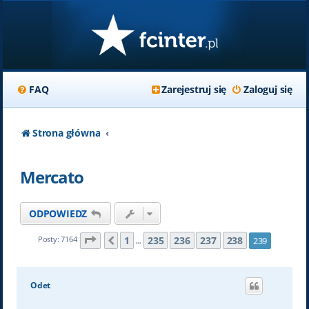
FAQ
Zarejestruj się
Zaloguj się
Strona główna
Mercato
ODPOWIEDZ
Strona
239
z
239
1
235
236
237
238
Posty: 7164
239
Poprzednia
…
Odet