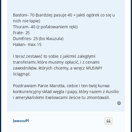
Bastoni- 70 (bardziej pasuje 40 + jakiś ogórek co się u
nich nie łapie)
Thuram- 40 (z pofalowaniem ręki)
Frate- 25
Dumfries- 25 (bo klauzula)
Hakan- max 15
I teraz zestawić to sobie z jakimiś zaległymi
transferami, które musimy opłacić, i z cenami
zawodników, których chcemy, a wręcz MUSIMY
ściągnąć.
Pozdrawiam Panie Marotta, ciebie i ten twój kurwa
konkurencyjny skład węgla i papy, który razem z Ausilio
i amerykańskimi Exelowcami żeście tu zmontowali.
N
a
g
ó
Jaszczu91
r
ę