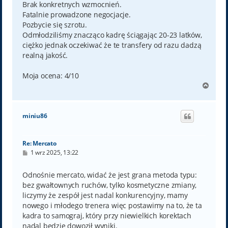
Brak konkretnych wzmocnień.
Fatalnie prowadzone negocjacje.
Pozbycie się szrotu.
Odmłodziliśmy znacząco kadrę ściągając 20-23 latków,
ciężko jednak oczekiwać że te transfery od razu dadzą
realną jakość.
Moja ocena: 4/10
N
a
g
ó
miniu86
r
ę
Re: Mercato
P
1 wrz 2025, 13:22
o
s
t
Odnośnie mercato, widać że jest grana metoda typu:
bez gwałtownych ruchów, tylko kosmetyczne zmiany,
liczymy że zespół jest nadal konkurencyjny, mamy
nowego i młodego trenera więc postawimy na to, że ta
kadra to samograj, który przy niewielkich korektach
nadal będzie dowoził wyniki.