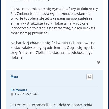
I teraz, nie zamierzam się wymądrzać czy to dobrze czy
źle. Zmiana trenera była wymuszona, obawiam się
tylko, że to zbiega się też z czasem na poważniejsze
zmiany w strukturze kadry. Takie zmiany robione
jednocześnie to przepis na katastrofę, ale ich brak też
może nam ją przynieść.
Najbardziej obawiam się, że kwestia Hakana powinna
zostać załatwiona gołą odmiennie . Obym się mylił bo
przy Frattesim i Zielku nie stać nas na zdołowanego
Hakana.
N
a
g
ó
Mora
r
ę
Re: Mercato
P
1 wrz 2025, 13:42
o
s
t
Jest wszystko w porządku, jest dobrze, dobrze robią,