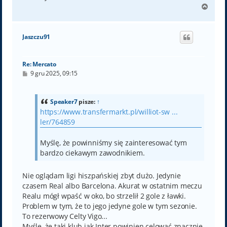
N
a
g
ó
Jaszczu91
r
ę
Re: Mercato
P
9 gru 2025, 09:15
o
s
t
Speaker7
pisze:
↑
https://www.transfermarkt.pl/williot-sw ...
ler/764859
Myślę, że powinniśmy się zainteresować tym
bardzo ciekawym zawodnikiem.
Nie oglądam ligi hiszpańskiej zbyt dużo. Jedynie
czasem Real albo Barcelona. Akurat w ostatnim meczu
Realu mógł wpaść w oko, bo strzelił 2 gole z ławki.
Problem w tym, że to jego jedyne gole w tym sezonie.
To rezerwowy Celty Vigo...
Myślę, że taki klub jak Inter powinien celować znacznie