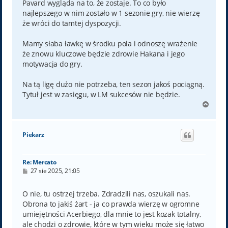
Pavard wygląda na to, że zostaje. To co było
najlepszego w nim zostało w 1 sezonie gry, nie wierzę
że wróci do tamtej dyspozycji.
Mamy słaba ławkę w środku pola i odnoszę wrażenie
że znowu kluczowe będzie zdrowie Hakana i jego
motywacja do gry.
Na tą ligę dużo nie potrzeba, ten sezon jakoś pociągną.
Tytuł jest w zasięgu, w LM sukcesów nie będzie.
N
a
g
ó
Piekarz
r
ę
Re: Mercato
P
27 sie 2025, 21:05
o
s
t
O nie, tu ostrzej trzeba. Zdradzili nas, oszukali nas.
Obrona to jakiś żart - ja co prawda wierzę w ogromne
umiejętności Acerbiego, dla mnie to jest kozak totalny,
ale chodzi o zdrowie, które w tym wieku może się łatwo