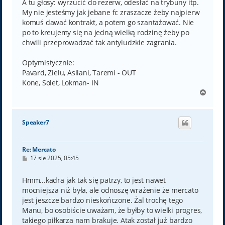
A tu głosy: wyrzucić do rezerw, odesłać na trybuny itp.
My nie jesteśmy jak jebane fc zraszacze żeby najpierw
komuś dawać kontrakt, a potem go szantażować. Nie
po to kreujemy się na jedną wielką rodzinę żeby po
chwili przeprowadzać tak antyludzkie zagrania.
Optymistycznie:
Pavard, Zielu, Asllani, Taremi - OUT
Kone, Solet, Lokman- IN
N
a
g
ó
Speaker7
r
ę
Re: Mercato
P
17 sie 2025, 05:45
o
s
t
Hmm...kadra jak tak się patrzy, to jest nawet
mocniejsza niż była, ale odnoszę wrażenie że mercato
jest jeszcze bardzo nieskończone. Żal trochę tego
Manu, bo osobiście uważam, że byłby to wielki progres,
takiego piłkarza nam brakuje. Atak został już bardzo