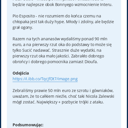
będzie najlepsze obok Bonnyego wzmocnienie Interu.
Pio Esposito - nie rozumiem do końca czemu na
chłopaka jest tak duży hype. Młody i zdolny, ale będzie
grał ogony.
Razem na tych ananasów wydaliśmy ponad 90 mln
euro, a na pierwszy rzut oka do podstawy to może się
tylko Sucić nadawać. Strasznie duże wydatki, na
pierwszy rzut oka mało jakości. Zabrakło dobrego
obrońcy i dobrego pomocnika zamiast Dioufa.
Odejścia
https://i.ibb.co/TqcJfDt7/image.png
Zebraliśmy prawie 50 mln euro ze szrotu i gówniaków,
uważam, że to całkiem nieźle, choć taki Nicola Zalewski
mógł zostać. Największy + pozbycie trójki z ataku.
Podsumowując: