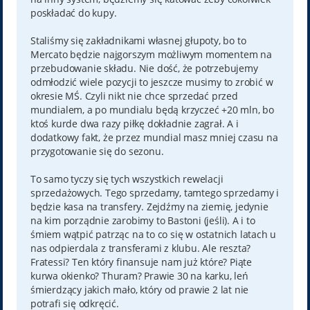
poskładać do kupy.
Staliśmy się zakładnikami własnej głupoty, bo to
Mercato będzie najgorszym możliwym momentem na
przebudowanie składu. Nie dość, że potrzebujemy
odmłodzić wiele pozycji to jeszcze musimy to zrobić w
okresie MŚ. Czyli nikt nie chce sprzedać przed
mundialem, a po mundialu będą krzyczeć +20 mln, bo
ktoś kurde dwa razy piłkę dokładnie zagrał. A i
dodatkowy fakt, że przez mundial masz mniej czasu na
przygotowanie się do sezonu.
To samo tyczy się tych wszystkich rewelacji
sprzedażowych. Tego sprzedamy, tamtego sprzedamy i
będzie kasa na transfery. Zejdźmy na ziemię, jedynie
na kim porządnie zarobimy to Bastoni (jeśli). A i to
śmiem wątpić patrząc na to co się w ostatnich latach u
nas odpierdala z transferami z klubu. Ale reszta?
Fratessi? Ten który finansuje nam już które? Piąte
kurwa okienko? Thuram? Prawie 30 na karku, leń
śmierdzący jakich mało, który od prawie 2 lat nie
potrafi się odkręcić.