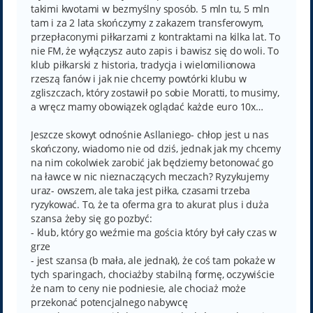
takimi kwotami w bezmyślny sposób. 5 mln tu, 5 mln
tam i za 2 lata skończymy z zakazem transferowym,
przepłaconymi piłkarzami z kontraktami na kilka lat. To
nie FM, że wyłączysz auto zapis i bawisz się do woli. To
klub piłkarski z historia, tradycja i wielomilionowa
rzeszą fanów i jak nie chcemy powtórki klubu w
zgliszczach, który zostawił po sobie Moratti, to musimy,
a wręcz mamy obowiązek oglądać każde euro 10x…
Jeszcze skowyt odnośnie Asllaniego- chłop jest u nas
skończony, wiadomo nie od dziś, jednak jak my chcemy
na nim cokolwiek zarobić jak będziemy betonować go
na ławce w nic nieznaczących meczach? Ryzykujemy
uraz- owszem, ale taka jest piłka, czasami trzeba
ryzykować. To, że ta oferma gra to akurat plus i duża
szansa żeby się go pozbyć:
- klub, który go weźmie ma gościa który był cały czas w
grze
- jest szansa (b mała, ale jednak), że coś tam pokaże w
tych sparingach, chociażby stabilną formę, oczywiście
że nam to ceny nie podniesie, ale chociaż może
przekonać potencjalnego nabywcę