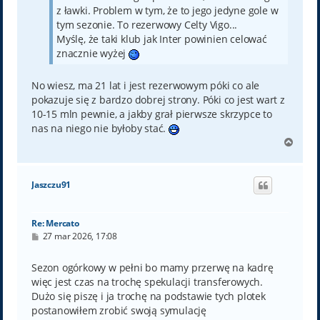
z ławki. Problem w tym, że to jego jedyne gole w
tym sezonie. To rezerwowy Celty Vigo...
Myślę, że taki klub jak Inter powinien celować
znacznie wyżej
No wiesz, ma 21 lat i jest rezerwowym póki co ale
pokazuje się z bardzo dobrej strony. Póki co jest wart z
10-15 mln pewnie, a jakby grał pierwsze skrzypce to
nas na niego nie byłoby stać.
N
a
g
ó
Jaszczu91
r
ę
Re: Mercato
P
27 mar 2026, 17:08
o
s
t
Sezon ogórkowy w pełni bo mamy przerwę na kadrę
więc jest czas na trochę spekulacji transferowych.
Dużo się piszę i ja trochę na podstawie tych plotek
postanowiłem zrobić swoją symulację