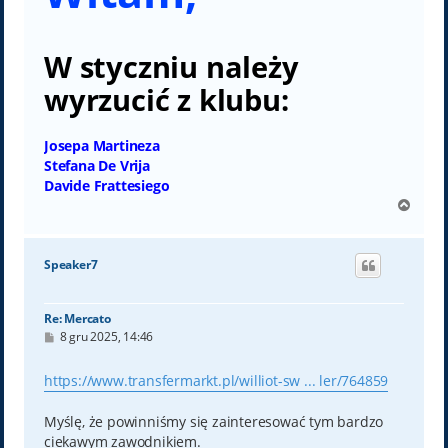
W styczniu należy
wyrzucić z klubu:
Josepa Martineza
Stefana De Vrija
Davide Frattesiego
N
a
g
ó
Speaker7
r
ę
Re: Mercato
P
8 gru 2025, 14:46
o
s
t
https://www.transfermarkt.pl/williot-sw ... ler/764859
Myślę, że powinniśmy się zainteresować tym bardzo
ciekawym zawodnikiem.