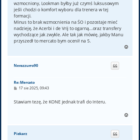
wzmocniony, Lookman byłby już czymś luksusowym
jeśli chodzi o komfort wyboru dla trenera w tej
formacji.
Minus to brak wzmocnienia na ŚO i pozostaje mieć
nadzieję, że Acerbi i de Vrij to ogarną...oraz transfery
wychodzące jak zwykle. Ale tak jak mówię, jakby Manu
przyszedł to mercato bym ocenił na 5.
N
a
g
ó
Nerazzurro90
r
ę
Re: Mercato
P
17 sie 2025, 09:43
o
s
t
Stawiam tezę, że KONE jednak trafi do Interu.
N
a
g
ó
Piekarz
r