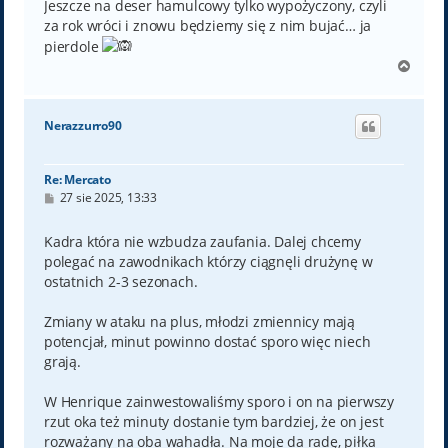
Jeszcze na deser hamulcowy tylko wypożyczony, czyli
za rok wróci i znowu będziemy się z nim bujać… ja
pierdole
N
a
g
ó
Nerazzurro90
r
ę
Re: Mercato
P
27 sie 2025, 13:33
o
s
t
Kadra która nie wzbudza zaufania. Dalej chcemy
polegać na zawodnikach którzy ciągnęli drużynę w
ostatnich 2-3 sezonach.
Zmiany w ataku na plus, młodzi zmiennicy mają
potencjał, minut powinno dostać sporo więc niech
grają.
W Henrique zainwestowaliśmy sporo i on na pierwszy
rzut oka też minuty dostanie tym bardziej, że on jest
rozważany na oba wahadła. Na moje da radę, piłka