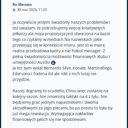
Re: Mercato
P
30 mar 2026, 11:29
o
s
t
Ja oczywiście jestem świadomy naszych problemów i
też uważam, że potrzebujemy więcej kreatywnych
piłkarzy ale moja propozycja jest stworzona na bazie
tego co czytamy w mediach.Na nazwiskach jakie
przewijają się w kontekście Interu. Jest to w miarę
realna przebudowa kadry a nie futbol menager. Z
pełną świadomością możliwości finansowych klubu i
umiejętności Ausilio
Ja też bym wolał Bernardo Silve, Konate, Martinellego,
Edersona i Fodena itd ale nikt z nich tutaj nie
przyjdzie.
Raczej dogramy to scudetto, Chivu więc zostanie na
kolejny sezon. Nie zmienimy taktyki na 4 z tyłu. Nie
będziemy grać jednym napastnikiem i dwoma
skrzydłowymi za jego plecami, bo po prostu to była by
już mega rewolucja. Wymagająca nakładów
finansowych jakich się nie spodziewam.