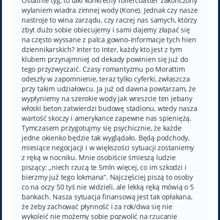
Ostatnie tyg, to taki konkretny rollercoaster zakończony
wylaniem wiadra zimnej wody (Kone). Jednak czy nasze
nastroje to wina zarządu, czy raczej nas samych, którzy
zbyt dużo sobie obiecujemy i sami dajemy złapać się
na często wyssane z palca gowno-informacje tych hien
dziennikarskich? Inter to Inter, każdy kto jest z tym
klubem przynajmniej od dekady powinien się już do
tego przyzwyczaić. Czasy romantyzmu po Morattim
odeszły w zapomnienie, teraz tylko cyferki, zwłaszcza
przy takim udziałowcu. Ja już od dawna powtarzam, że
wypłyniemy na szerokie wody jak wreszcie ten jebany
włoski beton zatwierdzi budowę stadionu, wtedy nasza
wartość skoczy i amerykance zapewne nas spieniężą.
Tymczasem przygotujmy się psychicznie, że każde
jedne okienko będzie tak wyglądało. Będą podchody,
miesiące negocjacji i w większości sytuacji zostaniemy
z ręką w nocniku. Mnie osobiście śmieszą ludzie
piszący: „niech rzucą te 5mln więcej, co im szkodzi i
bierzmy już tego lokmana”. Najczęściej piszą to osoby
co na oczy 50 tyś nie widzieli, ale lekką ręką mówią o 5
bankach. Nasza sytuacja finansową jest tak opłakana,
że żeby zachować płynność i za rok/dwa się nie
wykoleić nie możemy sobie pozwolić na rzucanie