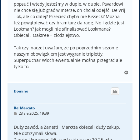
popsuć i wtedy jesteśmy w dupie, w dupie. Pavardowi
nie chce się już grać w Interze, on chciał odejść. De Vrij
- ok, ale co dalej? Przecież chyba nie Bisseck? Można
też powątpiewać czy bramkarz da radę. No i gdzie jest
Lookman? Jak mogli nie sfinalizować Lookmana?
Obiecali. Oaktree = złodziejstwo.
Tak czy inaczej uważam, że po poprzednim sezonie
naszym obowiązkiem jest wygranie tripletty,
Superpuchar Włoch ewentualnie można przegrać ale
tylko to.
N
a
g
ó
Domino
r
ę
Re: Mercato
P
28 sie 2025, 19:39
o
s
t
Duży zawód, a Zanetti i Marotta obiecali duży zakup.
Nie dotrzymali słowa.
Zamiast kupować 4/5 zapchajdziur po 20-25 mln,