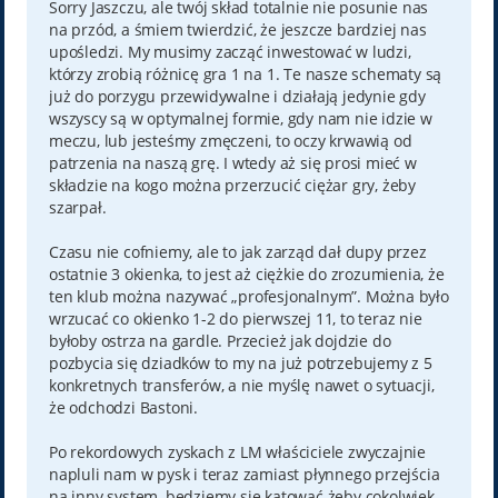
t
Sorry Jaszczu, ale twój skład totalnie nie posunie nas
na przód, a śmiem twierdzić, że jeszcze bardziej nas
upośledzi. My musimy zacząć inwestować w ludzi,
którzy zrobią różnicę gra 1 na 1. Te nasze schematy są
już do porzygu przewidywalne i działają jedynie gdy
wszyscy są w optymalnej formie, gdy nam nie idzie w
meczu, lub jesteśmy zmęczeni, to oczy krwawią od
patrzenia na naszą grę. I wtedy aż się prosi mieć w
składzie na kogo można przerzucić ciężar gry, żeby
szarpał.
Czasu nie cofniemy, ale to jak zarząd dał dupy przez
ostatnie 3 okienka, to jest aż ciężkie do zrozumienia, że
ten klub można nazywać „profesjonalnym”. Można było
wrzucać co okienko 1-2 do pierwszej 11, to teraz nie
byłoby ostrza na gardle. Przecież jak dojdzie do
pozbycia się dziadków to my na już potrzebujemy z 5
konkretnych transferów, a nie myślę nawet o sytuacji,
że odchodzi Bastoni.
Po rekordowych zyskach z LM właściciele zwyczajnie
napluli nam w pysk i teraz zamiast płynnego przejścia
na inny system, będziemy się katować żeby cokolwiek