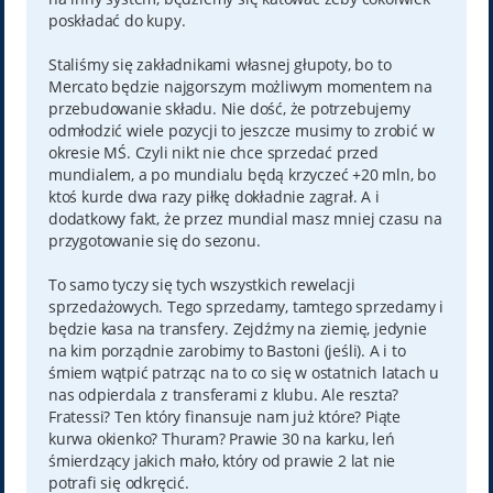
poskładać do kupy.
Staliśmy się zakładnikami własnej głupoty, bo to
Mercato będzie najgorszym możliwym momentem na
przebudowanie składu. Nie dość, że potrzebujemy
odmłodzić wiele pozycji to jeszcze musimy to zrobić w
okresie MŚ. Czyli nikt nie chce sprzedać przed
mundialem, a po mundialu będą krzyczeć +20 mln, bo
ktoś kurde dwa razy piłkę dokładnie zagrał. A i
dodatkowy fakt, że przez mundial masz mniej czasu na
przygotowanie się do sezonu.
To samo tyczy się tych wszystkich rewelacji
sprzedażowych. Tego sprzedamy, tamtego sprzedamy i
będzie kasa na transfery. Zejdźmy na ziemię, jedynie
na kim porządnie zarobimy to Bastoni (jeśli). A i to
śmiem wątpić patrząc na to co się w ostatnich latach u
nas odpierdala z transferami z klubu. Ale reszta?
Fratessi? Ten który finansuje nam już które? Piąte
kurwa okienko? Thuram? Prawie 30 na karku, leń
śmierdzący jakich mało, który od prawie 2 lat nie
potrafi się odkręcić.