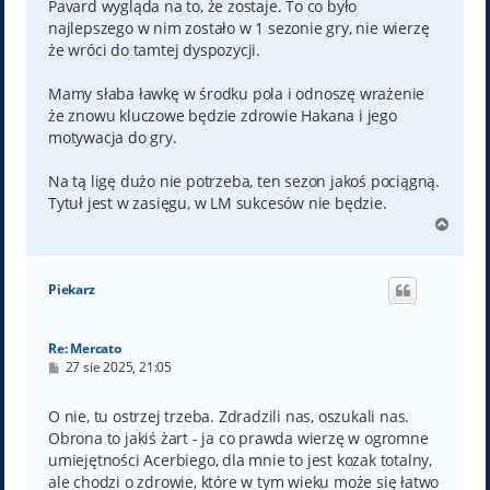
Pavard wygląda na to, że zostaje. To co było
najlepszego w nim zostało w 1 sezonie gry, nie wierzę
że wróci do tamtej dyspozycji.
Mamy słaba ławkę w środku pola i odnoszę wrażenie
że znowu kluczowe będzie zdrowie Hakana i jego
motywacja do gry.
Na tą ligę dużo nie potrzeba, ten sezon jakoś pociągną.
Tytuł jest w zasięgu, w LM sukcesów nie będzie.
N
a
g
ó
Piekarz
r
ę
Re: Mercato
P
27 sie 2025, 21:05
o
s
t
O nie, tu ostrzej trzeba. Zdradzili nas, oszukali nas.
Obrona to jakiś żart - ja co prawda wierzę w ogromne
umiejętności Acerbiego, dla mnie to jest kozak totalny,
ale chodzi o zdrowie, które w tym wieku może się łatwo