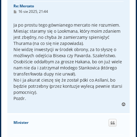
Re: Mercato
P
16 sie 2025, 21:44
o
s
t
Ja po prostu tego gównianego mercato nie rozumiem.
Miesiąc staramy się o Lookmana, który moim zdaniem
jest zbędny, no chyba że zamierzamy spieniężyć
Thurama (na co się nie zapowiada).
Nie widzę inwestycji w środek obrony, za to słyszę o
możliwych odejścia Bisexa czy Pavarda. Szaleństwo.
Osobiście oddałbym za grosze Hakana, bo on już wiele
nam nie da i zatrzymał młodego Stankovica (którego
transfer/kwota dupy nie urwał).
No i ja akurat cieszę się że został póki co Asllani, bo
będzie potrzebny (przez kontuzje wylecą pewnie starsi
pomocnicy).
Pozdr.
N
a
g
ó
Minister
r
ę