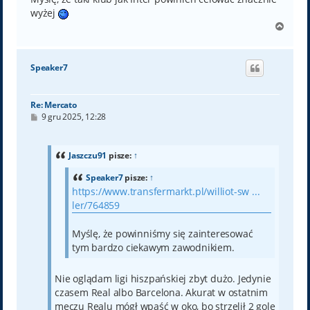
wyżej
N
a
g
ó
Speaker7
r
ę
Re: Mercato
P
9 gru 2025, 12:28
o
s
t
Jaszczu91
pisze:
↑
Speaker7
pisze:
↑
https://www.transfermarkt.pl/williot-sw ...
ler/764859
Myślę, że powinniśmy się zainteresować
tym bardzo ciekawym zawodnikiem.
Nie oglądam ligi hiszpańskiej zbyt dużo. Jedynie
czasem Real albo Barcelona. Akurat w ostatnim
meczu Realu mógł wpaść w oko, bo strzelił 2 gole