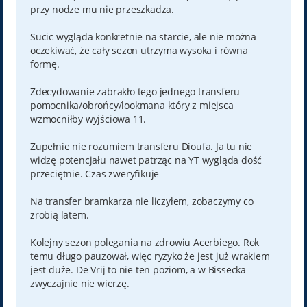
przy nodze mu nie przeszkadza.
Sucic wygląda konkretnie na starcie, ale nie można
oczekiwać, że cały sezon utrzyma wysoka i równa
formę.
Zdecydowanie zabrakło tego jednego transferu
pomocnika/obrońcy/lookmana który z miejsca
wzmocniłby wyjściowa 11.
Zupełnie nie rozumiem transferu Dioufa. Ja tu nie
widzę potencjału nawet patrząc na YT wygląda dość
przeciętnie. Czas zweryfikuje
Na transfer bramkarza nie liczyłem, zobaczymy co
zrobią latem.
Kolejny sezon polegania na zdrowiu Acerbiego. Rok
temu długo pauzował, więc ryzyko że jest już wrakiem
jest duże. De Vrij to nie ten poziom, a w Bissecka
zwyczajnie nie wierzę.