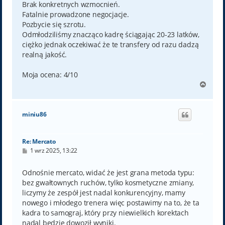
Brak konkretnych wzmocnień.
Fatalnie prowadzone negocjacje.
Pozbycie się szrotu.
Odmłodziliśmy znacząco kadrę ściągając 20-23 latków,
ciężko jednak oczekiwać że te transfery od razu dadzą
realną jakość.
Moja ocena: 4/10
N
a
g
ó
miniu86
r
ę
Re: Mercato
P
1 wrz 2025, 13:22
o
s
t
Odnośnie mercato, widać że jest grana metoda typu:
bez gwałtownych ruchów, tylko kosmetyczne zmiany,
liczymy że zespół jest nadal konkurencyjny, mamy
nowego i młodego trenera więc postawimy na to, że ta
kadra to samograj, który przy niewielkich korektach
nadal będzie dowoził wyniki.