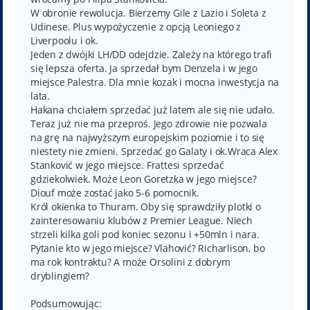
W obronie rewolucja. Bierzemy Gile z Lazio i Soleta z
Udinese. Plus wypożyczenie z opcją Leoniego z
Liverpoolu i ok.
Jeden z dwójki LH/DD odejdzie. Zależy na którego trafi
się lepsza oferta. Ja sprzedał bym Denzela i w jego
miejsce Palestra. Dla mnie kozak i mocna inwestycja na
lata.
Hakana chciałem sprzedać już latem ale się nie udało.
Teraz już nie ma przeproś. Jego zdrowie nie pozwala
na grę na najwyższym europejskim poziomie i to się
niestety nie zmieni. Sprzedać go Galaty i ok.Wraca Alex
Stanković w jego miejsce. Frattesi sprzedać
gdziekolwiek. Może Leon Goretzka w jego miejsce?
Diouf może zostać jako 5-6 pomocnik.
Król okienka to Thuram. Oby się sprawdziły plotki o
zainteresowaniu klubów z Premier League. Niech
strzeli kilka goli pod koniec sezonu i +50mln i nara.
Pytanie kto w jego miejsce? Vlahović? Richarlison, bo
ma rok kontraktu? A może Orsolini z dobrym
dryblingiem?
Podsumowując: