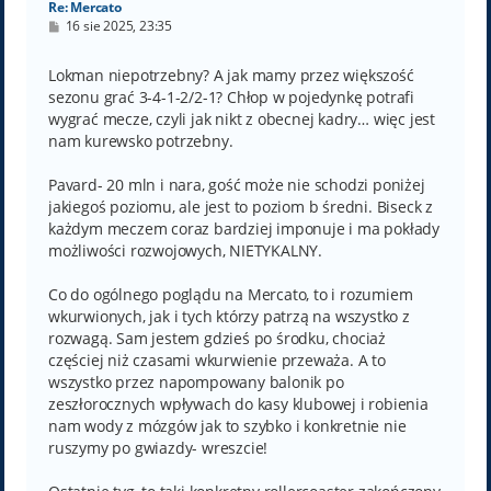
Re: Mercato
P
16 sie 2025, 23:35
o
s
t
Lokman niepotrzebny? A jak mamy przez większość
sezonu grać 3-4-1-2/2-1? Chłop w pojedynkę potrafi
wygrać mecze, czyli jak nikt z obecnej kadry… więc jest
nam kurewsko potrzebny.
Pavard- 20 mln i nara, gość może nie schodzi poniżej
jakiegoś poziomu, ale jest to poziom b średni. Biseck z
każdym meczem coraz bardziej imponuje i ma pokłady
możliwości rozwojowych, NIETYKALNY.
Co do ogólnego poglądu na Mercato, to i rozumiem
wkurwionych, jak i tych którzy patrzą na wszystko z
rozwagą. Sam jestem gdzieś po środku, chociaż
częściej niż czasami wkurwienie przeważa. A to
wszystko przez napompowany balonik po
zeszłorocznych wpływach do kasy klubowej i robienia
nam wody z mózgów jak to szybko i konkretnie nie
ruszymy po gwiazdy- wreszcie!