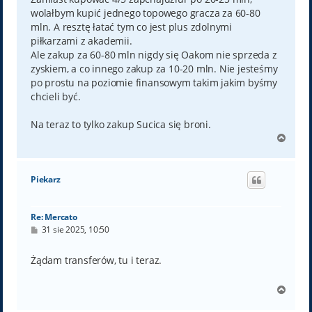
wolałbym kupić jednego topowego gracza za 60-80
mln. A resztę łatać tym co jest plus zdolnymi
piłkarzami z akademii.
Ale zakup za 60-80 mln nigdy się Oakom nie sprzeda z
zyskiem, a co innego zakup za 10-20 mln. Nie jesteśmy
po prostu na poziomie finansowym takim jakim byśmy
chcieli być.
Na teraz to tylko zakup Sucica się broni.
N
a
g
ó
Piekarz
r
ę
Re: Mercato
P
31 sie 2025, 10:50
o
s
t
Żądam transferów, tu i teraz.
N
a