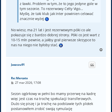
z ławki. Problem w tym, że to jego jedyne gole w
tym sezonie. To rezerwowy Celty Vigo...
Myślę, że taki klub jak Inter powinien celować
znacznie wyżej
No wiesz, ma 21 lat i jest rezerwowym póki co ale
pokazuje się z bardzo dobrej strony. Póki co jest wart z
10-15 mln pewnie, a jakby grał pierwsze skrzypce to
nas na niego nie byłoby stać.
N
a
g
ó
Jaszczu91
r
ę
Re: Mercato
P
27 mar 2026, 17:08
o
s
t
Sezon ogórkowy w pełni bo mamy przerwę na kadrę
więc jest czas na trochę spekulacji transferowych.
Dużo się piszę i ja trochę na podstawie tych plotek
postanowiłem zrobić swoją symulację