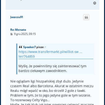
N
a
g
ó
Jaszczu91
r
ę
Re: Mercato
P
9 gru 2025, 09:15
o
s
t
Speaker7
pisze:
↑
https://www.transfermarkt.pl/williot-sw ...
ler/764859
Myślę, że powinniśmy się zainteresować tym
bardzo ciekawym zawodnikiem.
Nie oglądam ligi hiszpańskiej zbyt dużo. Jedynie
czasem Real albo Barcelona. Akurat w ostatnim meczu
Realu mógł wpaść w oko, bo strzelił 2 gole z ławki.
Problem w tym, że to jego jedyne gole w tym sezonie.
To rezerwowy Celty Vigo...
Myślę, że taki klub jak Inter powinien celować znacznie