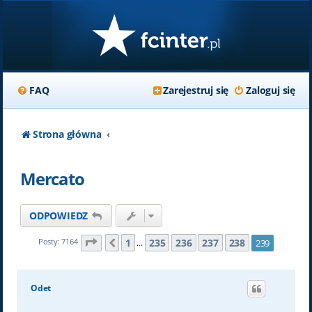
FAQ
Zarejestruj się
Zaloguj się
Strona główna
Mercato
ODPOWIEDZ
Strona
239
z
239
1
235
236
237
238
Posty: 7164
239
Poprzednia
…
Odet