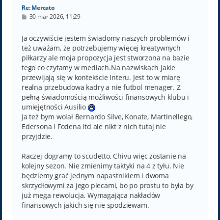
Re: Mercato
P
30 mar 2026, 11:29
o
s
t
Ja oczywiście jestem świadomy naszych problemów i
też uważam, że potrzebujemy więcej kreatywnych
piłkarzy ale moja propozycja jest stworzona na bazie
tego co czytamy w mediach.Na nazwiskach jakie
przewijają się w kontekście Interu. Jest to w miarę
realna przebudowa kadry a nie futbol menager. Z
pełną świadomością możliwości finansowych klubu i
umiejętności Ausilio
Ja też bym wolał Bernardo Silve, Konate, Martinellego,
Edersona i Fodena itd ale nikt z nich tutaj nie
przyjdzie.
Raczej dogramy to scudetto, Chivu więc zostanie na
kolejny sezon. Nie zmienimy taktyki na 4 z tyłu. Nie
będziemy grać jednym napastnikiem i dwoma
skrzydłowymi za jego plecami, bo po prostu to była by
już mega rewolucja. Wymagająca nakładów
finansowych jakich się nie spodziewam.