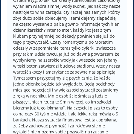
Ostatnie tyg, to taki konkretny rollercoaster zakończony
wylaniem wiadra zimnej wody (Kone). Jednak czy nasze
nastroje to wina zarządu, czy raczej nas samych, którzy
zbyt dużo sobie obiecujemy i sami dajemy złapać się
na często wyssane z palca gowno-informacje tych hien
dziennikarskich? Inter to Inter, każdy kto jest z tym
klubem przynajmniej od dekady powinien się już do
tego przyzwyczaić. Czasy romantyzmu po Morattim
odeszły w zapomnienie, teraz tylko cyferki, zwłaszcza
przy takim udziałowcu. Ja już od dawna powtarzam, że
wypłyniemy na szerokie wody jak wreszcie ten jebany
włoski beton zatwierdzi budowę stadionu, wtedy nasza
wartość skoczy i amerykance zapewne nas spieniężą.
Tymczasem przygotujmy się psychicznie, że każde
jedne okienko będzie tak wyglądało. Będą podchody,
miesiące negocjacji i w większości sytuacji zostaniemy
z ręką w nocniku. Mnie osobiście śmieszą ludzie
piszący: „niech rzucą te 5mln więcej, co im szkodzi i
bierzmy już tego lokmana”. Najczęściej piszą to osoby
co na oczy 50 tyś nie widzieli, ale lekką ręką mówią o 5
bankach. Nasza sytuacja finansową jest tak opłakana,
że żeby zachować płynność i za rok/dwa się nie
wykoleić nie możemy sobie pozwolić na rzucanie