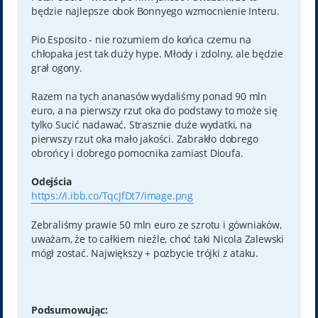
będzie najlepsze obok Bonnyego wzmocnienie Interu.
Pio Esposito - nie rozumiem do końca czemu na
chłopaka jest tak duży hype. Młody i zdolny, ale będzie
grał ogony.
Razem na tych ananasów wydaliśmy ponad 90 mln
euro, a na pierwszy rzut oka do podstawy to może się
tylko Sucić nadawać. Strasznie duże wydatki, na
pierwszy rzut oka mało jakości. Zabrakło dobrego
obrońcy i dobrego pomocnika zamiast Dioufa.
Odejścia
https://i.ibb.co/TqcJfDt7/image.png
Zebraliśmy prawie 50 mln euro ze szrotu i gówniaków,
uważam, że to całkiem nieźle, choć taki Nicola Zalewski
mógł zostać. Największy + pozbycie trójki z ataku.
Podsumowując: