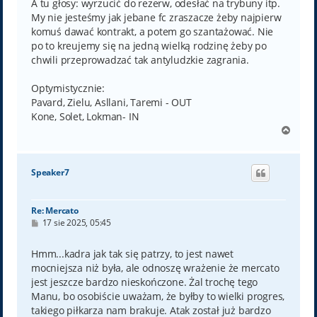
A tu głosy: wyrzucić do rezerw, odesłać na trybuny itp.
My nie jesteśmy jak jebane fc zraszacze żeby najpierw
komuś dawać kontrakt, a potem go szantażować. Nie
po to kreujemy się na jedną wielką rodzinę żeby po
chwili przeprowadzać tak antyludzkie zagrania.
Optymistycznie:
Pavard, Zielu, Asllani, Taremi - OUT
Kone, Solet, Lokman- IN
N
a
g
ó
Speaker7
r
ę
Re: Mercato
P
17 sie 2025, 05:45
o
s
t
Hmm...kadra jak tak się patrzy, to jest nawet
mocniejsza niż była, ale odnoszę wrażenie że mercato
jest jeszcze bardzo nieskończone. Żal trochę tego
Manu, bo osobiście uważam, że byłby to wielki progres,
takiego piłkarza nam brakuje. Atak został już bardzo