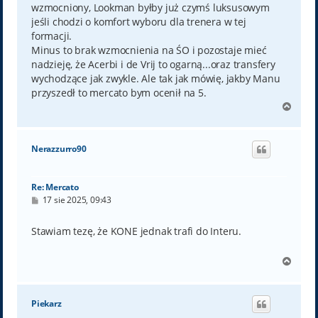
wzmocniony, Lookman byłby już czymś luksusowym
jeśli chodzi o komfort wyboru dla trenera w tej
formacji.
Minus to brak wzmocnienia na ŚO i pozostaje mieć
nadzieję, że Acerbi i de Vrij to ogarną...oraz transfery
wychodzące jak zwykle. Ale tak jak mówię, jakby Manu
przyszedł to mercato bym ocenił na 5.
N
a
g
ó
Nerazzurro90
r
ę
Re: Mercato
P
17 sie 2025, 09:43
o
s
t
Stawiam tezę, że KONE jednak trafi do Interu.
N
a
g
ó
Piekarz
r