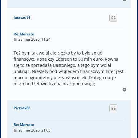
a
g
ó
Jaszczu91
r
ę
Re: Mercato
P
28 mar 2026, 11:24
o
s
t
Też bym tak wolał ale ciężko by to było spiąć
finansowo. Kone czy Ederson to 50 mln euro. Równa
się to ze sprzedażą Bastoniego, a tego bym wolał
uniknąć. Niestety pod względem finansowym Inter jest
mocno ograniczony przez właścicieli. Dlatego opcje
nisko budżetowe trzeba brać pod uwagę.
N
a
g
ó
Piotrek85
r
ę
Re: Mercato
P
28 mar 2026, 21:03
o