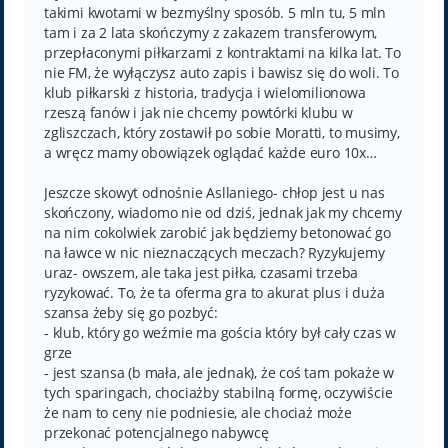
takimi kwotami w bezmyślny sposób. 5 mln tu, 5 mln
tam i za 2 lata skończymy z zakazem transferowym,
przepłaconymi piłkarzami z kontraktami na kilka lat. To
nie FM, że wyłączysz auto zapis i bawisz się do woli. To
klub piłkarski z historia, tradycja i wielomilionowa
rzeszą fanów i jak nie chcemy powtórki klubu w
zgliszczach, który zostawił po sobie Moratti, to musimy,
a wręcz mamy obowiązek oglądać każde euro 10x…
Jeszcze skowyt odnośnie Asllaniego- chłop jest u nas
skończony, wiadomo nie od dziś, jednak jak my chcemy
na nim cokolwiek zarobić jak będziemy betonować go
na ławce w nic nieznaczących meczach? Ryzykujemy
uraz- owszem, ale taka jest piłka, czasami trzeba
ryzykować. To, że ta oferma gra to akurat plus i duża
szansa żeby się go pozbyć:
- klub, który go weźmie ma gościa który był cały czas w
grze
- jest szansa (b mała, ale jednak), że coś tam pokaże w
tych sparingach, chociażby stabilną formę, oczywiście
że nam to ceny nie podniesie, ale chociaż może
przekonać potencjalnego nabywcę