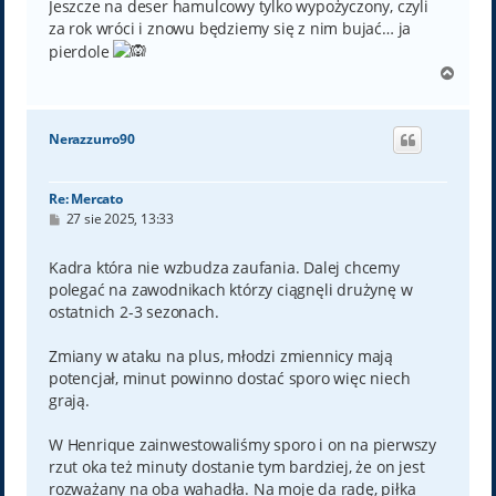
Jeszcze na deser hamulcowy tylko wypożyczony, czyli
za rok wróci i znowu będziemy się z nim bujać… ja
pierdole
N
a
g
ó
Nerazzurro90
r
ę
Re: Mercato
P
27 sie 2025, 13:33
o
s
t
Kadra która nie wzbudza zaufania. Dalej chcemy
polegać na zawodnikach którzy ciągnęli drużynę w
ostatnich 2-3 sezonach.
Zmiany w ataku na plus, młodzi zmiennicy mają
potencjał, minut powinno dostać sporo więc niech
grają.
W Henrique zainwestowaliśmy sporo i on na pierwszy
rzut oka też minuty dostanie tym bardziej, że on jest
rozważany na oba wahadła. Na moje da radę, piłka