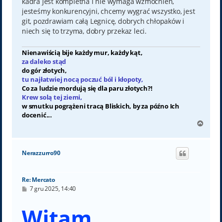
kadra jest kompletna i nie wymaga wzmocnień,
jesteśmy konkurencyjni, chcemy wygrać wszystko, jest
git, pozdrawiam całą Legnicę, dobrych chłopaków i
niech się to trzyma, dobry przekaz leci.
Nienawiścią bije każdy mur, każdy kąt,
za daleko stąd
do gór złotych,
tu najłatwiej nocą poczuć ból i kłopoty,
Co za ludzie mordują się dla paru złotych?!
Krew solą tej ziemi,
w smutku pogrążeni tracą Bliskich, by za późno Ich
docenić...
N
a
g
ó
Nerazzurro90
r
ę
Re: Mercato
P
7 gru 2025, 14:40
o
s
Witam,
t