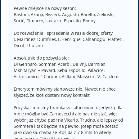
Pewne miejsce na nowy sezon:
Bastoni, Akanji, Bisseck, Augusto, Barella, Zieliński,
Sucić, Dimarco, Lautaro , Esposito, Bonny
Do rozważenia i sprzedania w razie dobrej oferty:
J. Martinez, Dumfries, L.Henrique, Calhanoglu, Frattesi,
Diouf, Thuram
Absolutnie do pozbycia się:
Di Gennaro, Sommer, Acerbi, De Vrij, Darmian,
Mkhitaryan + Pavard, Seba Esposito, Palacios,
Askinsamiro, F.Carboni, Asllani, Massolin, V. Cardoni.
Emerytom mówimy stanowcze nie. Nawet nie chce
słyszeć, że ktoś dostani nowy kontrakt.
Pozyskać musimy bramkarza, albo dwóch. Jedynką dla
mnie mógłby być Carnesecchi ale nas nie stać, więc
wybór już chyba padł na Vicario. Trudno, ale lepszy od
Sommera i tak będzie na pewno. Josep może zostać
jako dwójka, chyba że ktoś da z 7-8 mln to wtedy
wracamy po Filipa Stankovicia.