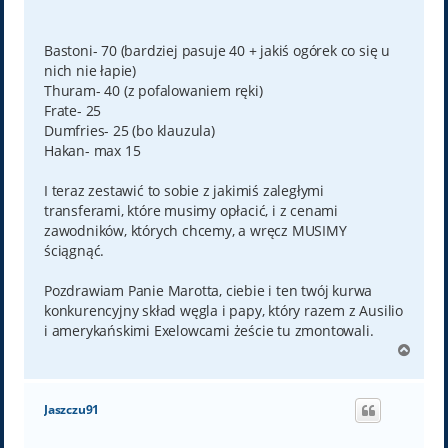
Bastoni- 70 (bardziej pasuje 40 + jakiś ogórek co się u
nich nie łapie)
Thuram- 40 (z pofalowaniem ręki)
Frate- 25
Dumfries- 25 (bo klauzula)
Hakan- max 15
I teraz zestawić to sobie z jakimiś zaległymi
transferami, które musimy opłacić, i z cenami
zawodników, których chcemy, a wręcz MUSIMY
ściągnąć.
Pozdrawiam Panie Marotta, ciebie i ten twój kurwa
konkurencyjny skład węgla i papy, który razem z Ausilio
i amerykańskimi Exelowcami żeście tu zmontowali.
N
a
g
ó
Jaszczu91
r
ę