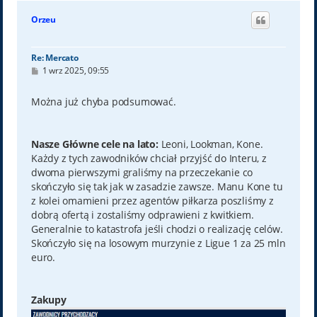
g
ó
Orzeu
r
ę
Re: Mercato
P
1 wrz 2025, 09:55
o
s
t
Można już chyba podsumować.
Nasze Główne cele na lato:
Leoni, Lookman, Kone.
Każdy z tych zawodników chciał przyjść do Interu, z
dwoma pierwszymi graliśmy na przeczekanie co
skończyło się tak jak w zasadzie zawsze. Manu Kone tu
z kolei omamieni przez agentów piłkarza poszliśmy z
dobrą ofertą i zostaliśmy odprawieni z kwitkiem.
Generalnie to katastrofa jeśli chodzi o realizację celów.
Skończyło się na losowym murzynie z Ligue 1 za 25 mln
euro.
Zakupy