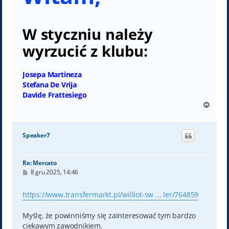
W styczniu należy
wyrzucić z klubu:
Josepa Martineza
Stefana De Vrija
Davide Frattesiego
N
a
g
ó
Speaker7
r
ę
Re: Mercato
P
8 gru 2025, 14:46
o
s
t
https://www.transfermarkt.pl/williot-sw ... ler/764859
Myślę, że powinniśmy się zainteresować tym bardzo
ciekawym zawodnikiem.