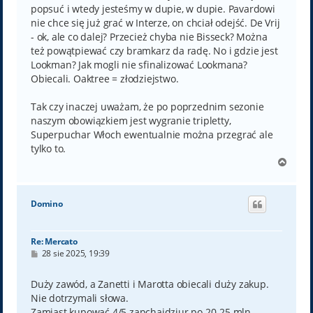
popsuć i wtedy jesteśmy w dupie, w dupie. Pavardowi
nie chce się już grać w Interze, on chciał odejść. De Vrij
- ok, ale co dalej? Przecież chyba nie Bisseck? Można
też powątpiewać czy bramkarz da radę. No i gdzie jest
Lookman? Jak mogli nie sfinalizować Lookmana?
Obiecali. Oaktree = złodziejstwo.
Tak czy inaczej uważam, że po poprzednim sezonie
naszym obowiązkiem jest wygranie tripletty,
Superpuchar Włoch ewentualnie można przegrać ale
tylko to.
N
a
g
ó
Domino
r
ę
Re: Mercato
P
28 sie 2025, 19:39
o
s
t
Duży zawód, a Zanetti i Marotta obiecali duży zakup.
Nie dotrzymali słowa.
Zamiast kupować 4/5 zapchajdziur po 20-25 mln,