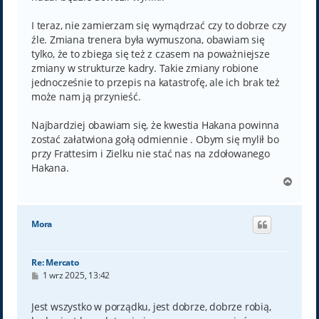
I teraz, nie zamierzam się wymądrzać czy to dobrze czy
źle. Zmiana trenera była wymuszona, obawiam się
tylko, że to zbiega się też z czasem na poważniejsze
zmiany w strukturze kadry. Takie zmiany robione
jednocześnie to przepis na katastrofę, ale ich brak też
może nam ją przynieść.
Najbardziej obawiam się, że kwestia Hakana powinna
zostać załatwiona gołą odmiennie . Obym się mylił bo
przy Frattesim i Zielku nie stać nas na zdołowanego
Hakana.
N
a
g
ó
Mora
r
ę
Re: Mercato
P
1 wrz 2025, 13:42
o
s
t
Jest wszystko w porządku, jest dobrze, dobrze robią,