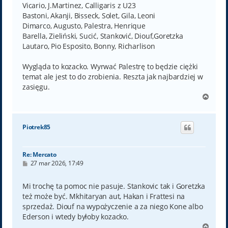
Vicario, J.Martinez, Calligaris z U23
Bastoni, Akanji, Bisseck, Solet, Gila, Leoni
Dimarco, Augusto, Palestra, Henrique
Barella, Zieliński, Sucić, Stanković, Diouf,Goretzka
Lautaro, Pio Esposito, Bonny, Richarlison
Wygląda to kozacko. Wyrwać Palestrę to będzie ciężki
temat ale jest to do zrobienia. Reszta jak najbardziej w
zasięgu.
N
a
g
ó
Piotrek85
r
ę
Re: Mercato
P
27 mar 2026, 17:49
o
s
t
Mi trochę ta pomoc nie pasuje. Stankovic tak i Goretzka
też może być. Mkhitaryan aut, Hakan i Frattesi na
sprzedaż. Diouf na wypożyczenie a za niego Kone albo
Ederson i wtedy byłoby kozacko.
N